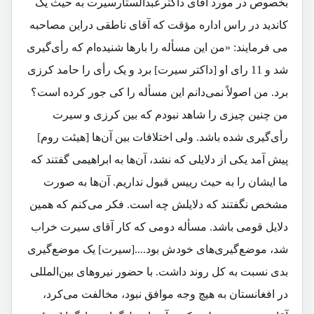
بخصوص در مورد آقای داکترعبدالستارسیرت به حیث یک
کاندید در راس اداره مؤقت که آقای ناطقی دراین مصاحبه
می فرمایند: «من این مسأله را بارها شنیده‌ام که رأی‌گیری
شد و 11 رای او [داکتر سیرت] برد و یک رأی را حامد کرزی
برد. من اصولاً نمی‌دانم این مسأله را کی جور کرده است؟
من چنین چیزی را شاهد نبودم که بین کرزی و سیرت
رأی‌گیری شده باشد. ولی اختلافات بین آن‌ها [هیئت روم]
پیش آمد یکی از دلایلی که نشد، آن‌ها به ابراهیمی گفتند که
ما ایشان را به حیث رییس قبول نداریم. آن‌ها به صورت
مشخص نگفتند که دلایلش چه است. فکر می‌کنم که همین
دلایل قومی باشد. مسأله دومی که کار آقای سیرت خراب
شد، موضع‌گیری‌های خودش بود....[سیرت] یک موضع‌گیری
بدی نسبت به کل روند داشت. با حضور نیروهای بین‌المللی
در افغانستان به هیچ وجه موافق نبود، مخالفت می‌کرد،