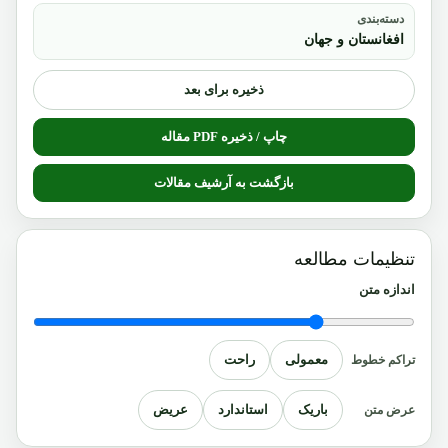
دسته‌بندی
افغانستان و جهان
ذخیره برای بعد
چاپ / ذخیره PDF مقاله
بازگشت به آرشیف مقالات
تنظیمات مطالعه
اندازه متن
معمولی
راحت
تراکم خطوط
باریک
استاندارد
عریض
عرض متن