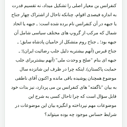
کنفرانس بن معیار اصلی را تشکیل میداد، نه تقسیم قدرت
به اندازه فیصدی اقوام، چنانکه تاحال از اشتراک چهار جناح
یا جبهه در آن کنفرانس نام برده شده است: ـ جبهه یا اتحاد
شمال که مرکب از گروپ های مختلف سیاسی شامل آن
جبهه بود؛ ـ جناح روم متشکل از حامیان پادشاه سابق؛ ـ
جناح قبرس (آنهم بیشتربه دلیل جلب رضائیت ایران)؛ ـ
جبهه ای بنام "صلح و وحدت ملی" (آنهم بیشتربرای جلب
حمایت پاکستان). اینکه چرا در ظرف این شانزده سال
موضوع همچنان پوشیده باقی مانده و اکنون آقای ناطقی
به بیان "ناگفته" های کنفرانس بن می پردازد، نیز بذات خود
قابل سؤال است که چرا تاحال کسی به شرح این
موضوعات مهم نپرداخته و انگیزه بیان این موضوعات در
شرایط حساس موجود چه بوده میتواند؟