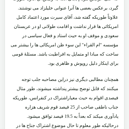
گیرد، برعکس بعضی ها آنرا عنوانی خلیلزاد می نوشتند.
علاوتاً طوریکه گفته شد، آقای سیرت مورد اعتماد کامل
امریکائی ها قرار نداشت و اقامت طولانی او در عربستان
سعودی و موقف او به حیث استاد و فعال سیاسی در
مؤسسه "ام القراء" این سوء ظن امریکائی ها را بیشتر می
ساخت که مبادا او متمایل به افراطیت باشد. مسئلۀ قومی
برای اینکار دلیل روپوش و ظاهری بود.
همچنان مطالبی دیگری نیز دراین مصاحبه جلب توجه
میکنند که قابل توضح بیشتر پنداشته میشوند، طور مثال
فیصدی اقوام به حیث معیاراشتراک در کنفرانس، طوریکه
جناب ناطقی صاحب از 25 فیصد قوم شریف هزاره
یادآوری میکند که بعداً به 19.5 فیصد توافق میشود.
درحالیکه طور معلوم تا حال موضوع اشتراک جناح ها در