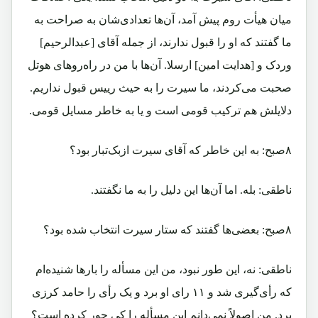
میان هیأت روم پیش آمد، آن‌ها تعدادی‌شان به صراحت به
ما گفتند که او را قبول ندارند، از جمله آقای [عبدالرحیم]
وردک و [هدایت امین] ارسلا. آن‌ها با من در راه‌روهای هوتل
صحبت می‌کردند، ما سیرت را به حیث رییس قبول نداریم.
دلایلش هم ترکیب قومی است و یا به خاطر مسایل قومی.
۸صبح: به این خاطر که آقای سیرت ازبک‌تبار بود؟
ناطقی: بله. اما آن‌ها این دلیل را به ما نگفتند.
۸صبح: بعضی‌ها گفتند که ستار سیرت انتخاب شده بود؟
ناطقی: نه، این طور نبود، من این مسأله را بارها شنیده‌ام
که رأی‌گیری شد و ۱۱ رای او برد و یک رأی را حامد کرزی
برد. من اصولاً نمی‌دانم این مسأله را کی جور کرده است؟