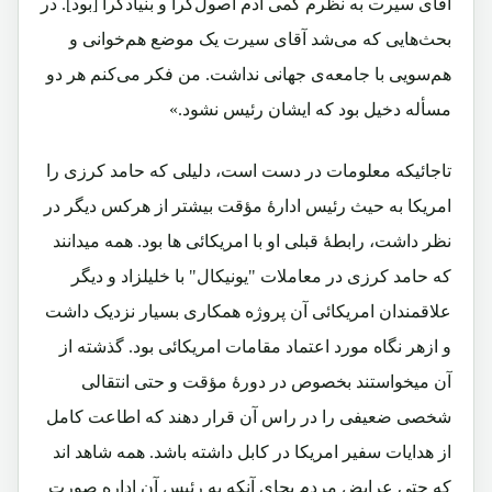
آقای سیرت به نظرم کمی آدم اصول‌گرا و بنیادگرا [بود]. در
بحث‌هایی که می‌شد آقای سیرت یک موضع هم‌خوانی و
هم‌سویی با جامعه‌ی جهانی نداشت. من فکر می‌کنم هر دو
مسأله دخیل بود که ایشان رئیس نشود.»
تاجائیکه معلومات در دست است، دلیلی که حامد کرزی را
امریکا به حیث رئیس ادارۀ مؤقت بیشتر از هرکس دیگر در
نظر داشت، رابطۀ قبلی او با امریکائی ها بود. همه میدانند
که حامد کرزی در معاملات "یونیکال" با خلیلزاد و دیگر
علاقمندان امریکائی آن پروژه همکاری بسیار نزدیک داشت
و ازهر نگاه مورد اعتماد مقامات امریکائی بود. گذشته از
آن میخواستند بخصوص در دورۀ مؤقت و حتی انتقالی
شخصی ضعیفی را در راس آن قرار دهند که اطاعت کامل
از هدایات سفیر امریکا در کابل داشته باشد. همه شاهد اند
که حتی عرایض مردم بجای آنکه به رئیس آن اداره صورت