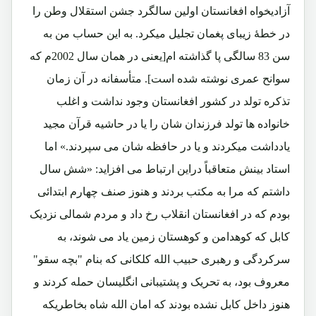
آزادیخواه افغانستان اولین سالگرد جشن استقلال وطن را
در خطۀ زیبای پغمان تجلیل میکرد. به این حساب من به
سن 83 سالگی پا گذاشته ام[یعنی در همان سال 2002م که
سوانح عمری نوشته شده است]. متأسفانه در آن زمان
تذکره تولد در کشور افغانستان وجود نداشت و اغلب
خانواده ها تولد فرزندان شان را یا در حاشیه قرآن مجید
یادداشت میکردند و یا در حافظه شان می سپردند.» اما
استاد بینش متعاقباً دراین ارتباط می افزاید: «شش سال
داشتم که مرا به مکتب بردند و هنوز صنف چهارم ابتدائی
بودم که در افغانستان انقلاب رخ داد و مردم شمالی نزدیک
کابل که کوهدامن و کوهستان زمین یاد می شوند، به
سرکردگی و رهبری حبیب الله کلکانی که بنام "بچه سقو"
معروف بود، به تحریک و پشتیبانی انگلیسان حمله کردند و
هنوز داخل کابل نشده بودند که امان الله شاه بخاطریکه