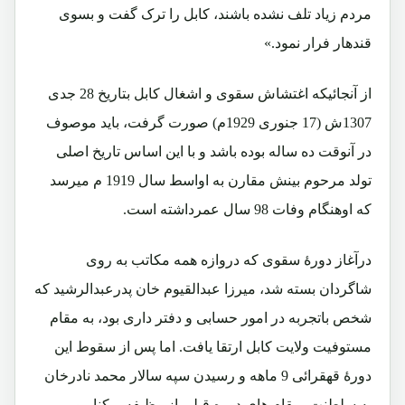
مردم زیاد تلف نشده باشند، کابل را ترک گفت و بسوی
قندهار فرار نمود.»
از آنجائیکه اغتشاش سقوی و اشغال کابل بتاریخ 28 جدی
1307ش (17 جنوری 1929م) صورت گرفت، باید موصوف
در آنوقت ده ساله بوده باشد و با این اساس تاریخ اصلی
تولد مرحوم بینش مقارن به اواسط سال 1919 م میرسد
که اوهنگام وفات 98 سال عمرداشته است.
درآغاز دورۀ سقوی که دروازه همه مکاتب به روی
شاگردان بسته شد، میرزا عبدالقیوم خان پدرعبدالرشید که
شخص باتجربه در امور حسابی و دفتر داری بود، به مقام
مستوفیت ولایت کابل ارتقا یافت. اما پس از سقوط این
دورۀ قهقرائی 9 ماهه و رسیدن سپه سالار محمد نادرخان
به سلطنت، مقام های دوره قبلی از وظیفه برکنار و