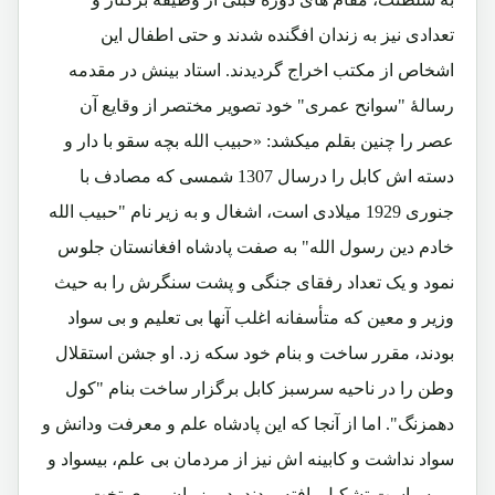
تعدادی نیز به زندان افگنده شدند و حتی اطفال این
اشخاص از مکتب اخراج گردیدند. استاد بینش در مقدمه
رسالۀ "سوانح عمری" خود تصویر مختصر از وقایع آن
عصر را چنین بقلم میکشد: «حبیب الله بچه سقو با دار و
دسته اش کابل را درسال 1307 شمسی که مصادف با
جنوری 1929 میلادی است، اشغال و به زیر نام "حبیب الله
خادم دین رسول الله" به صفت پادشاه افغانستان جلوس
نمود و یک تعداد رفقای جنگی و پشت سنگرش را به حیث
وزیر و معین که متأسفانه اغلب آنها بی تعلیم و بی سواد
بودند، مقرر ساخت و بنام خود سکه زد. او جشن استقلال
وطن را در ناحیه سرسبز کابل برگزار ساخت بنام "کول
دهمزنگ". اما از آنجا که این پادشاه علم و معرفت ودانش و
سواد نداشت و کابینه اش نیز از مردمان بی علم، بیسواد و
بی سیاست تشکیل یافته بودند، دیر زمان بروی تخت