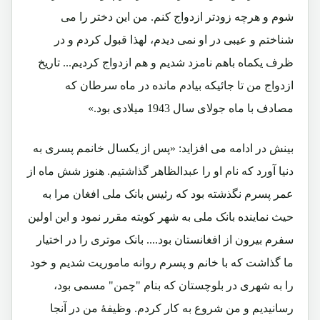
شوم و هرچه زودتر ازدواج کنم. من این دختر را می
شناختم و عیبی در او نمی دیدم، لهذا قبول کردم و در
ظرف یکماه باهم نامزد شدیم و هم ازدواج کردیم... تاریخ
ازدواج من تا جائیکه بیادم مانده در ماه سرطان که
مصادف با ماه جولای سال 1943 میلادی بود.»
بینش در ادامه می افزاید: «پس از یکسال خانمم پسری به
دنیا آورد که نام او را عبدالظاهر گذاشتیم. هنوز شش ماه از
عمر پسرم نگذشته بود که رئیس بانک ملی افغان مرا به
حیث نماینده بانک ملی به شهر کویته مقرر نمود و این اولین
سفرم بیرون از افغانستان بود.... بانک موتری را در اختیار
ما گذاشت که با خانم و پسرم روانه ماموریت شدیم و خود
را به شهری در بلوچستان که بنام "چمن" مسمی بود،
رسانیدیم و من شروع به کار کردم. وظیفۀ من در آنجا