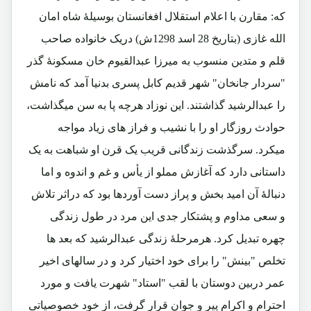
که: مقارن با اعلام استقلال افغانستان بوسیلۀ شاه امان
الله غازی (بتاریخ 28 اسد 1298ش) دریک خانواده صاحب
قلم و متدین منسوب به میرزا عبدالقیوم خان مسکونۀ گذر
"سردار جانخان" شهر قدیم کابل پسری بدنیا آمد که نامش
را عبدالرشید گذاشتند. این نوزاد هرچه پا به سن میگذاشت،
حوادث روزگار او را با نشیب و فراز های زیاد مواجه
میکرد. سرگذشت زندگانی قریب یک قرن او شباهت به یک
داستانی دارد که آغازش مملو از یأس و غم و اندوه و اما
دنبالۀ آن امید بخش و پراز دست آوردها بود که دراثر تلاش
و سعی مداوم و پشتکار جدی این مرد در طول زندگی
چهره تبدیل کرد. هرمرحلۀ زندگی عبدالرشید که بعد ها
تخلص "بینش" را برای خود اختیار کرد و در سالهای اخیر
عمر دربین دوستان با لقب "استاد" شهرت یافت و مورد
احترام و اکرام پیر و جوان قرار گرفت، از خود خصوصیاتی