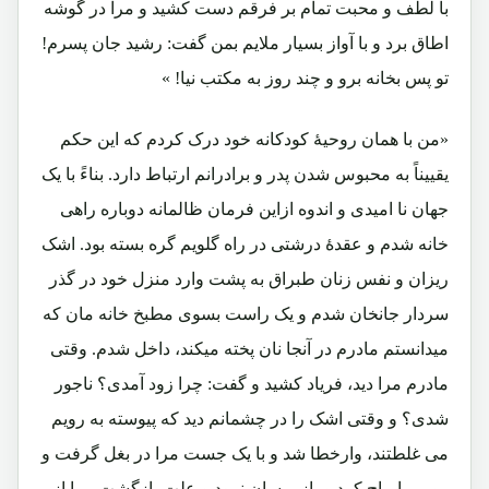
با لطف و محبت تمام بر فرقم دست کشید و مرا در گوشه
اطاق برد و با آواز بسیار ملایم بمن گفت: رشید جان پسرم!
تو پس بخانه برو و چند روز به مکتب نیا! »
«من با همان روحیۀ کودکانه خود درک کردم که این حکم
یقییناً به محبوس شدن پدر و برادرانم ارتباط دارد. بناءً با یک
جهان نا امیدی و اندوه ازاین فرمان ظالمانه دوباره راهی
خانه شدم و عقدۀ درشتی در راه گلویم گره بسته بود. اشک
ریزان و نفس زنان طبراق به پشت وارد منزل خود در گذر
سردار جانخان شدم و یک راست بسوی مطبخ خانه مان که
میدانستم مادرم در آنجا نان پخته میکند، داخل شدم. وقتی
مادرم مرا دید، فریاد کشید و گفت: چرا زود آمدی؟ ناجور
شدی؟ و وقتی اشک را در چشمانم دید که پیوسته به رویم
می غلطتند، وارخطا شد و با یک جست مرا در بغل گرفت و
رویم را ماچ کرد و باز پرسان نمود و علت بازگشت مرا از