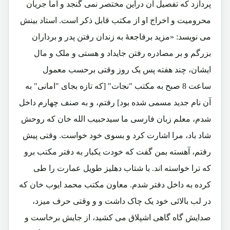
پردازد که تفصیل آن دراین مختصر نمی گنجد و اما جریان
محرومیت و اخراج او از مکتب قابل ذکر است. استاد بینش
می نویسد: «مزید برفاجعۀ به زندان رفتن پدر و برداران
بزرگم و بر مصادره رفتن جایداد و هستی و ملک و مال
ایشان، چند هفته پس یک روز وقتی برحسب معمول
ساعت 8 صبح به مکتب "نجات" [که تازه بجای "امانی" به
آن نام جدید مسمی شده بود] رفتم، و به صنف چهارم داخل
شدم، معلم زبان فارسی ما سیدحبیب الله خان که روحش
شاد باد، مرا اشارت کرد و بسوی خود خواست. وقتی پیش
رفتم، آهسته بمن گفت که خودت یکبار به دفتر مکتب برو
که ترا خواسته اند. با شتاب دهلیز طویل عمارت را طی
کرده به داخل دفتر شدم. معاون مکتب محمد ایوب خان که
در لب بالائی خود یک چاک داشت و و وقتی حرف میزد،
صدایش گاه گاهی اشپلاق می کشید، از جایش برخاست و