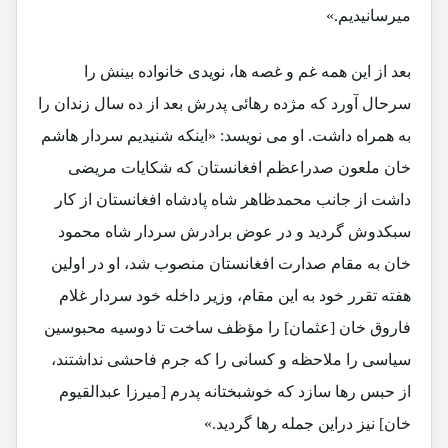
میرسانیدیم.»
بعد از این همه غم و غصه ها، نویدی خانواده بینش را
سرحال آورد که مژده رهائی پدرش بعد از ده سال زندان را
به همراه داشت. او می نویسد: «اینکه شنیدیم سردار هاشم
خان ملعون صدراعظم افغانستان که شکایات مریضی
داشت از جانب محمدظاهر شاه پادشاه افغانستان از کار
سبکدوش گردید و در عوض برادرش سردار شاه محمود
خان به مقام صدارت افغانستان منصوب شد، او در اولین
هفته تقرر خود به این مقام، وزیر داخله خود سردار غلام
فاروق خان [عثمان] را مؤظف ساخت تا دوسیه محبوسین
سیاسی را ملاحظه و کسانی را که جرم فاحشی نداشتند،
از حبس رها سازد که خوشبختانه پدرم [میرزا عبدالقیوم
خان] نیز دراین جمله رها گردید.»