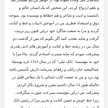
و باهم ازدواج کردند. این شخص که یک انسان عالم و
دانشمند و ادیب و شاعر و هم خطاط و نویسنده بود، متوجه
ذوق و استعداد فطری من در آموختن ادبیات و خط و کتابت
گردید و مرا به صفت شاگرد خود دراین فنون زیر تربیت
گرفت و شاید تعجب کنید اگر بگویم که پس از گذشت دو
سال من در رشته خط و کتابت و آموزش های ادبی بقدری
پیشرفت نمودم که مایۀ مسرت استادم گردید. بناءً مرا با
خود به مؤسسۀ "بانک ملی" که در سال 1314 تازه بوسیلۀ
عبدالمجید خان زابلی و رفقای سرمایه دارش تأسیس یافته
بود، برد و من به صفت کاتب ابتدائی با یک معاش قلیل در
حالیکه هنوز 14 سال داشتم مقرر و شروع بکار کردم.
پیشرفت من دراین مؤسسه بسرعت صورت میگرفت،
زیرا خط خوش و حسن کتابت و تحریر مرا از رئیس بانک
گرفته تا مدیر شعبه نهایت می پسندیدند و در هرسال به