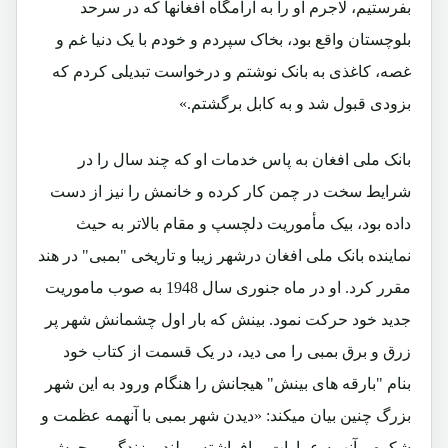
بفرستیم، لاجرم او را به آرامگاه افغانها که در سرحد
بلوچستان واقع بود، بخاک سپردم و خودم با یک دنیا غم و
غصه، کاغذی به بانک نوشتم و درخواست تبدیلی کردم که
بزودی قبول شد و به کابل برگشتم.»
بانک ملی افغان به پاس خدمات او که چند سال را در
شرایط سخت در چمن کار کرده و خانمش را نیز از دست
داده بود، بیک مأموریت دلچسپ و مقام بالاتر به حیث
نماینده بانک ملی افغان درشهر زیبا و تاریخی "بمبی" در هند
مقرر کرد. او در ماه جنوری سال 1948 به صوب ماموریت
جدید خود حرکت نمود. بینش که بار اول چشمانش شهر پر
زرق و برق بمبی را می دید، در یک قسمت از کتاب خود
بنام "بارقه های بینش" هیجانش را هنگام ورود به این شهر
بزرگ چنین بیان میکند: «دیدن شهر بمبی با آنهمه عظمت و
شکوه و آنهمه عمارات برافراشته و بلند و زندگی پرجوش و