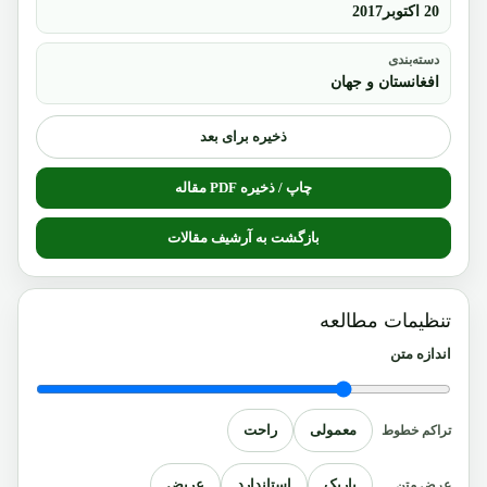
20 اکتوبر2017
دسته‌بندی
افغانستان و جهان
ذخیره برای بعد
چاپ / ذخیره PDF مقاله
بازگشت به آرشیف مقالات
تنظیمات مطالعه
اندازه متن
معمولی
راحت
تراکم خطوط
باریک
استاندارد
عریض
عرض متن