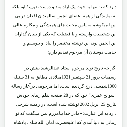
دارد که نه تنها به حیث یک ارادتمند و دوست دیرینۀ او، بلکه
به نمایندگی از همه اعضای انجمن سالمندان افغان در بی
ایریا میکوشم به پاس محبت های همیشگی و مکارم عالی
این شخصیت وارسته و با فضیلت که یکی از بنیان گذاران
این انجمن بود، این نوشته مختصر را بیاد او بنویسم و
خدمت دوستان آن مرحوم تقدیم دارم:
اگر چه تاریخ تولد مرحوم استاد عبدالرشید بینش در
رسمیات بروز 21 سپتمبر 1921میلادی مطابق به 31 سنبله
1300شمسی درج گردیده است، اما مرحومی درآغاز رسالۀ
"سوانح عمری" خود که در 28 صفحه بقلم زیبای خودش
بتاریخ 25 اپریل 2002 نوشته شده است، در زمینه شرحی
دارد به این عبارت: «مادر خدا بیامرزم بمن میگفت که تو
زمانی به دنیا آمدی که اعلیحضرت امان الله شاه ـ پادشاه