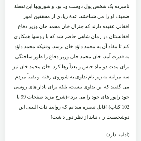
نامبرده یک شخص پول دوست و...بود و شورویها این نقطۀ
ضعیف او را می شناختند. عدۀ زیادی از محققین امور
افغانی عقیده دارند که جنرال خان محمد خان وزیر دفاع
افغانستان در زمان شاهی حاضر شد که با روسها همکاری
کند تا مفاد آن به محمد داؤد خان برسد. وقتیکه محمد داؤد
به قدرت آمد، خان محمد خان وزیر دفاع را طور ساختگی
برای مدت دو ماه حبس و بعداً رها کرد. خان محمد خان نیز
سه مراتبه به زیر نام تداوی به شوروی رفته و یقیناً مردم
می گفتند که این تداوی نیست، بلکه برای بادار های روسی
خود راپور های خود را می برد.»(شرح مزید صفحات 99 تا
102 کتاب) [قابل تبصره میدانم که روابط ذات البینی این
دوشخصیت را ، نباید از نظر دور داشت]
(ادامه دارد)