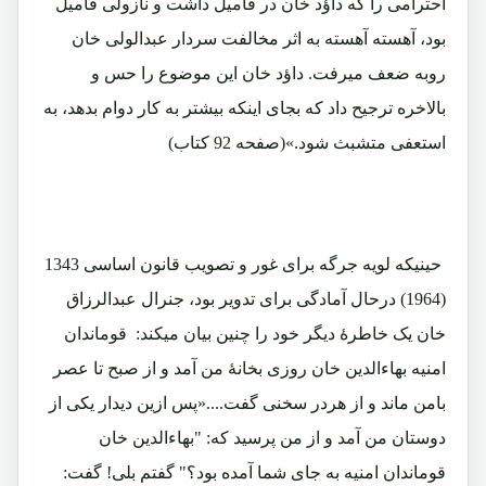
احترامی را که داؤد خان در فامیل داشت و نازولی فامیل
بود، آهسته آهسته به اثر مخالفت سردار عبدالولی خان
روبه ضعف میرفت. داؤد خان این موضوع را حس و
بالاخره ترجیح داد که بجای اینکه بیشتر به کار دوام بدهد، به
استعفی متشبث شود.»(صفحه 92 کتاب)
حینیکه لویه جرگه برای غور و تصویب قانون اساسی 1343
(1964) درحال آمادگی برای تدویر بود، جنرال عبدالرزاق
خان یک خاطرۀ دیگر خود را چنین بیان میکند: قوماندان
امنیه بهاءالدین خان روزی بخانۀ من آمد و از صبح تا عصر
بامن ماند و از هردر سخنی گفت....«پس ازین دیدار یکی از
دوستان من آمد و از من پرسید که: "بهاءالدین خان
قوماندان امنیه به جای شما آمده بود؟" گفتم بلی! گفت: