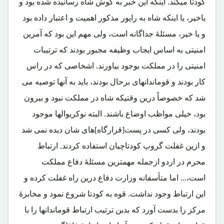
کودتا میکند. اینکه این خبر به گوش شاه رسانیده شده بود و
یاخیر، یا اینکه شاه به راپور مذکور اهمیت و اعتبار داده بود
و یا خیر، مسئلۀ جداگانه است، ولی مهم این بود که آمرین
امنیتی به اساس ایجاب وظیفه مجبور بودند که ترتیبات
امنیتی را در مملکت بوجود بیاورند. اشخاصی که در راس
کار بودند و قوماندانهای برحال بودند، باید به آنها توصیه می
شد که خصوصاً درین وقتیکه شاه در مملکت نبود و بیرون
بود، خیلی مواظب اوضاع باشند. البته نوکریوالها موجود
بودند، ولی کسی در پست[قرارگاه]های شان دیده نمی شد
و ازین غفلت گروپ کودتاچیان استفاده کردند. ارتباط
محرم در اردو ازجمله مهمترین مسئلۀ دفاع مملکت
است،... اما متأسفانه وزارت دفاع درین راه غفلت کرده و
این ارتباط وجود نداشت. قوه به کودتا شروع نمود و مخابرۀ
مرکز را بدست آورد که بدین ترتیب ارتباط قوماندانها را با