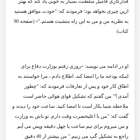
فدارکاری فامیل سلطنت بسیار به خوبی یاد کند که بهتر
ازین چیزی نخواهد بود؛ فرمودند که: "خودت موافق هستید
به نظریه من و من به این راه متشبث هستم."» (صفحه 90
کتاب)
او در ادامه می نویسد: «روزی رفتم بوزارت دفاع برای
اینکه بودجه ما را امضا کند. اطلاع دادم ، مرا خواستند به
اطاق کار خود و پس از تعارفات فرمودند که: "چطور
آمدی؟" من گفتم که تشکیل قوای هوائی حاضر است
ملاحظه شما بکار است تا امضا کنید. ساعت خود را دیدند و
گفت که: "من با اعلیحضرت وقت دارم. تو باش به وزارت
و من میروم برای نیم ساعت یا چهل دقیقه وپس می آیم
راجع به تشکیل گپ می زنیم." من بیشتر از 40 دقیق