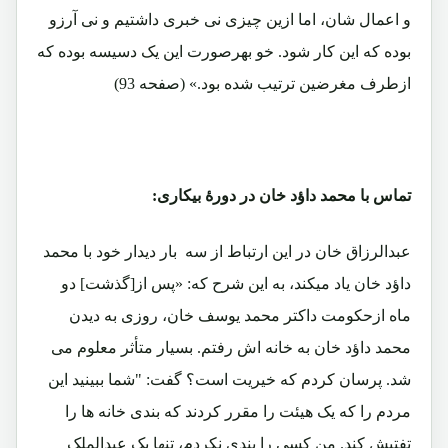
و اعمال شان، اما ازین چیزی نی خبری داشتیم و نی آرزو
بوده که این کار شود. خو بهرصورت این یک دسیسه بوده که
ازطرف مغرضین ترتیب شده بود.» (صفحه 93)
تماس با محمد داؤد خان در دورۀ بیکاری:
عبدالرزاق خان در این ارتباط از سه بار دیدار خود با محمد
داؤد خان یاد میکند، به این شرح که: «پس از[گذشت] دو
ماه ازحکومت داکتر محمد یوسف خان، روزی به دیدن
محمد داؤد خان به خانه اش رفتم. بسیار متأثر معلوم می
شد. پرسان کردم که خیریت است؟ گفت: "شما ببینید این
مردم را که یک هیئت را مقرر کردند که بندی خانه ها را
تفتیش کند. من کسی را بندی نکردم، تنها یک عبدالملک