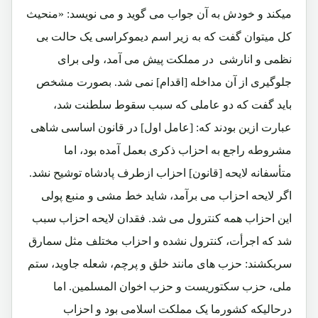
میکند و خودش به آن جواب می گوید و می نویسد: «منحیث
کل میتوان گفت که به زیر اسم دیموکراسی یک حالت بی
نظمی و انارشی در مملکت پیش می آمد، ولی برای
جلوگیری از آن مداخله [اقدام] نمی شد. بصورت مشخص
باید گفت که دو عاملی که سبب سقوط سلطنت شد،
عبارت ازین بودند که: [عامل اول] در قانون اساسی شاهی
مشروطه راجع به احزاب ذکری بعمل آمده بود، اما
متأسفانه لایحه [قانون] احزاب ازطرف پادشاه توشیح نشد.
اگر لایحه احزاب می برآمد، شاید خط مشی و منبع پولی
این احزاب همه کنترول می شد. فقدان لایحه احزاب سبب
شد که اجرأت، کنترول نشده و احزاب مختلف مثل سمارق
سربکشند: حزب های مانند خلق و پرچم، شعله جاوید، ستم
ملی، حزب سکتوریست و حزب اخوان المسلمین. اما
درحالیکه کشورما یک مملکت اسلامی بود و احزاب