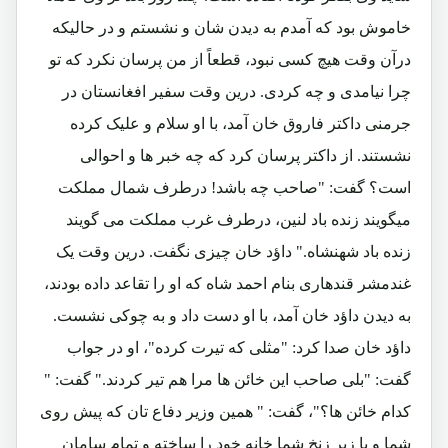
خاموش بود که آمدم به دیدن شان و نشستم و در حالیکه
درآن وقت هیچ کسی نبود، قطعاً از من پرسان نکرد که تو
چرا نیامدی و چه کردی. درین وقت سفیر افغانستان در
جرمنی داکتر فاروق خان آمد، با او سلام و علیک کرده
نشستند. از داکتر پرسان کرد که چه خبر ها و احوالی
است؟ گفت: "صاحب چه باشد! درطرف شمال مملکت
میگویند زنده باد لنین، درطرف غرب مملکت می گویند
زنده باد شهنشاه." داؤد خان چیزی نگفت. درین وقت یک
غندمشر قندهاری بنام احمد شاه که او را تقاعد داده بودند،
به دیدن داؤد خان آمد، با او دست داد و به چوکی نشست.
داؤد خان صدا کرد: "مثلی که تیرت کرده"، او در جواب
گفت: "بلی صاحب این خائن ها مرا هم تیر کردند." گفت: "
کدام خائن ها؟"، گفت: " همین وزیر دفاع تان که پیش روی
شما و یا زیر زنخ شما خانه خود را ساخته و تمام سامان