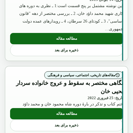
این نوشته مشتمل بر پنج قسمت است:1 ـ نظری به دوره های
کاری شهید محمد داؤد خان، 2 ـ بررسی مختصر از دهه "قانون
اساسی"، 3 ـ کودتای 26 سرطان، 4 ـ رویدارهای عمده دولت
جمهوری…
مطالعه مقاله
: نگاهی گذرا برظهور و سقوط اولین نظام جمهوری در افغانستان (
ذخیره برای بعد
مقاله‌های تاریخی، اجتماعی، سیاسی و فرهنگی
نگاهی مختصر به سقوط و عروج خانواده سردار
یحیی خان
تاریخ: 25 فبروری 2022
ختم کتاب و تذکر در بارۀ دوره شاه محمود خان و محمد داؤد
مطالعه مقاله
: نگاهی مختصر به سقوط و عروج خانواده س
ذخیره برای بعد