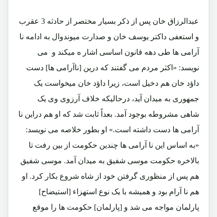
عبدالرزاق خان پس از ذکر بسیار مختصر از حادثه 3 عقرب
و استعفی داکتر یوسف خان و صدارت میوندوال به ادامه نا
آرامی ها طی دهه قانون اساسی اشار ه میکند و می
نویسد: «اکثر مردم می گفتند که درین [ناآرامی ها] دست
داؤد خان هم دخیل است، زیرا داؤد خان میخواست یک
جمهوری به میدان آید، درحالیکه خلاف آرزوی وی یک
شاهی مشروطه بوجود آمد. بعداً ثابت شد که او هم دراین نا
آرامی ها دست داشته است.» او بطور خلاصه می نویسد:
«به اساس این نا آرامی ها چندین حکومت از بین رفت تا
بالاخره حکومت موسی شفیق به میدان آمد. موسی شفیق
هم پس از منظوری گرفتن خود از شاه شروع بکار کرد. او
هم نا آرام بود و همیشه با یک نوع استهزاء [استیضاح]
پارلمان مواجه می شد و [پارلمان] حکومت ها را موقع