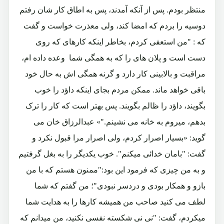
منتظر بودم. پس از آنکه آمدند، پس به اطاق کار شان رفتم
دوسیه را بردم که امضا کند، ولی معذرت خواست و گفت
که : "من استعفی کردم، بخاطر اینکه کارهای که روی
دست است و پلان های را که به همگی شما وعده داده ام،
مراقبت و بالابینی کار دارد و گرنه همگی اش به حال خود
باقی خواهد ماند. ممکن مردم بجای اینکه داؤد را خوب
بگویند، داؤد را ظالم بگویند. پس بهتر است که کار را ترک
بدهم، میروم به خانه می نشینم."» عبدالرزاق خان می
گوید: «بسیار اصرار کردم، ولی اصرار مرا قبول نکرد و
گفت: "بامان خدائی میکنم". خوب یکدیگر را به بغل گرفتیم
و به من چیزی که فرمود این بود:"ممنون هستم که با من
بازو و همکار بودی و دردسر نبودی"؛ من گفتم که شما
لطف می کنید صاحب من همیشه کارها را به هدایت شما
میکردم، گفت: "نی نی شکسته نفسی نکنید، من میدانم که