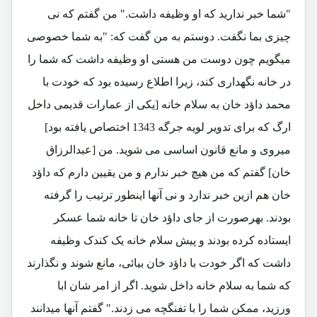
"شما خبر ندارید که او وظیفه داشت." من گفتم که نی
چیزی بما نگفت. دوستم به من گفت که: "به شما خصوصی
میگویم چون دوست من هستی او وظیفه داشت که شما را
در خانه نگهداری کند، زیرا اطلاع رسیده بود که خودت با
محمد داؤد خان به سلام خانه [یکی از عمارات قدیمی داخل
ارگ که برای تدویر لویه جرگه 1343 اختصاص یافته بود]
میروی و مانع قانون اساسی می شوید. من [عبدالرزاق
خان] گفتم که من هیچ خبر ندارم و من یقیین دارم که داؤد
خان هم ازین خبر ندارد و نی آنها اینطور ترتیب را گرفته
بودند. بهرصورت از جای داؤد خان تا خانه شما عسکر
ایستاده کرده بودند و پیش سلام خانه یک کندک وظیفه
داشت که اگر خودت با داؤد خان بیائی، مانع شوند و نگذارند
که شما به سلام خانه داخل شوید. اگر از امر شان ابا
ورزید، ممکن شما را با تفنگچه می زدند." گفتم آنها میدانند