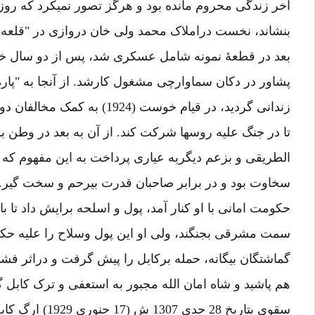
بنشاند، نخست دراملاک محمد ولی خان دروازی در "قلعه 
بعد در قطعۀ نمونه شامل عسکری شد، پس از دو سال خدم
پشاور در دکان سماوارچی مشغول کارشد. از آنجا به "پار
زندانی گردید، در قیام خوست (24
تا در جنگ علیه روسها شرکت کند. از آن به بعد در وطن 
الطریقی و بزعم دیگربه عیاری پرداخت به این مفهوم که او 
سخاوت بود و در برابر صاحبان قدرت بیرحم و سخت گیر. 
حکومت امانی با او کنار آمد، پول و اسلحه برایش داد تا ب
سمت مشرقی بجنگند،‌ ولی او این پول وسلاح را علیه حک
گماشتگان بیگانه، حمله برکابل را پیش گرفت و دراثر فش
هم پاشید و شاه امان الله مجبور به استعفی و ترک کابل گ
سقوی بتاریخ 28 جد