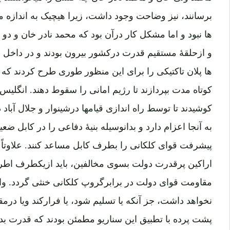
برسانند، نیز وضاحت وجود داشت، زیرا هیچیک به اندازه م
ها نبود و اما مشکل کار درآن بود که محمد نادر خان و د
و ازحلقۀ مستقیم قدرت درکشور بیرون بودند و در داخل نیز
ها پلان تاکتیکی را برای این منظور طوری طرح کردند که ن
کوتاه مدت بپردازند تا رژیم امانی را سقوط دهند. انگلیس
کوشیدند تا توسط راه اندازی قیامها درشینوار و جلال آبا
به آنجا اعزام دارد و بدانوسیله بنیۀ دفاعی را در کابل ض
پیشرفت قوای کلکانی را بطرف کابل مساعد کنند. علاوتاً
اراکین پرقدرت دولت بسوی مخالفین، باید ازیکطرف اط
مقاومت قوای دولت در برابرگروپ کلکانی خنثی گردد. واض
نخواهد داشت، جز آنکه یا تسلیم شود، یا فرارکند ویا درم
پشت پرده با تطبیق این سناریو مطمئن بودند که قدرت بد