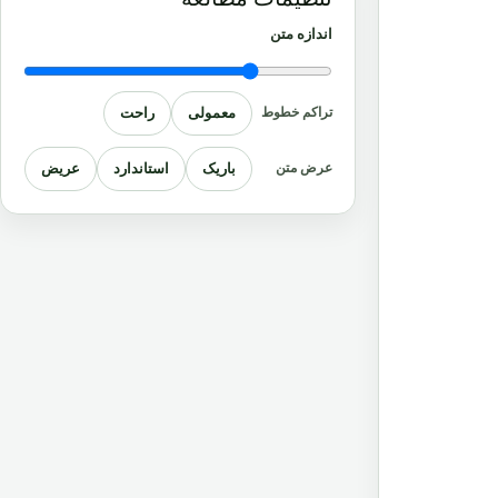
اندازه متن
معمولی
راحت
تراکم خطوط
باریک
استاندارد
عریض
عرض متن