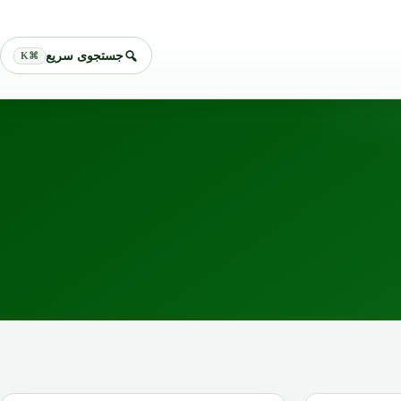
جستجوی سریع
⌘K