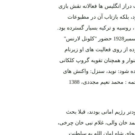
راز انگلیس ها فعالانه نقش بازی
د، بلکه بازتاب آن در مطبوعات
، روسیه و ترکیه بسیار گسترده بود.
مخصوصاً بعداز آنکه "دیلی نیوز لندن" درشمارۀ مؤرخ 5 دسمبر1928 حضور "کلونل لارنس"
 از روی فعالیت های او زیرنام
نوار و همچنان تقویه گروپ کلکانی
ه شود: نوید، سنزل: واکنش های
مذهبی و تحولات اجتماعی در افغانستان 1919 ـ 1929، ترجمه : محمد نعیم مجددی، 1388
ر رژیم امانی بودند، قبلا بحث
حمد خان والی، غلام نبی خان چرخی،
جای شاه امان الله به سلطنت