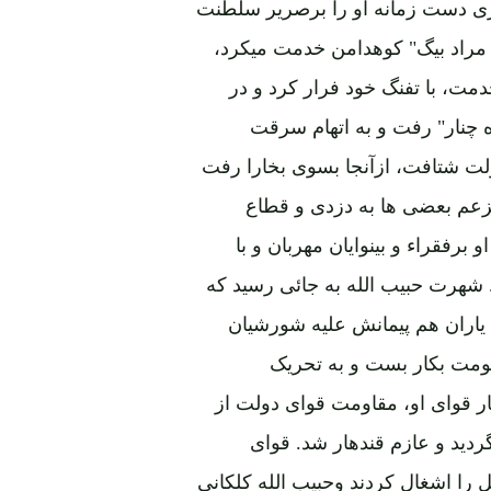
مراد بیگ" کوهدامن خدمت میکرد،
ت، با تفنگ خود فرار کرد و در
ه چنار" رفت و به اتهام سرقت
19) به کمک مخالفان دولت شتافت، ازآنجا بسوی بخارا رفت
بزعم بعضی ها به دزدی و قطاع
برفقراء و بینوایان مهربان و با
شهرت حبیب الله به جائی رسید که
ا یاران هم پیمانش علیه شورشیان
ومت بکار بست و به تحریک
ار قوای او، مقاومت قوای دولت از
ردید و عازم قندهار شد. قوای
ی 1307 ش (17 جنوری 1929) ارگ کابل را اشغال کردند وحبیب الله کلکانی