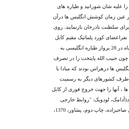
ا علیه شان شورانید و طیاره های
ر عین زمان کوشش انگلیس ها درآن
برای سلطنت نادرخان بازنمایند. روی
همین انگیزه بود که همفریز – سفیر انگلیس کوشید تا 586 نفراعضای کورد پلماتیک مقیم کابل
را (البته به استثنای آلمان ها و ترک ها) در ظرف مدت دوماه در 28 پرواز طیاره انگلیسی به
. چون حبیب الله پایتخت را در تصرف
لیس ها درهراس بودند که مبادا با
 طرف کشورهای دیگر به رسمیت
ا ، آنها را جهت خروج فوری از کابل
رد(آدامک، لودویک: "روابط خارجی
افغانستان در نیمۀ اول قرن بیست" ، مترجم: محمد فاضل صاحبزاده، چاپ دوم، پشاور، 1370،