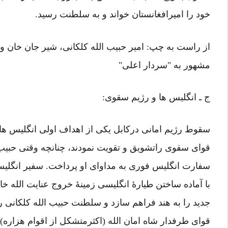
خود را امیرافغانستان خواند و به سلطنت رسید.
از راست به چپ: امیر حبیب الله کلکانی، شیر جان خان وزیر
مشهور به "سردار اعلی"
ج ـ انگلیس ها و رژیم سقوی:
سقوط رژیم امانی درکابل یکی از اهداف اولی انگلیس ها ب
قوای سقوی راتشویق و تقویت نمودند، چنانچه وقتی حبیب
سفارت انگلیس فوری به مداوای او پرداخت. سفیر انگلیس 
با آماده ساختن طیارۀ انگلیسی زمینۀ خروج عنایت الله خ
جدید را به هند فراهم سازد و سلطنت حبیب الله کلکانی 
قوای طرفدار شاه امان الله (اکثرمتشکل از اقوام هزاره)