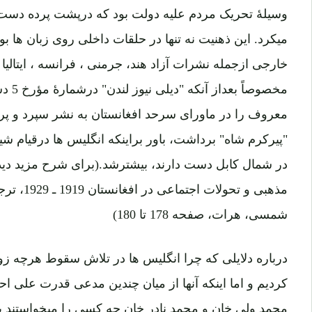
وسیلۀ تحریک مردم علیه دولت بود که درپشت پرده دست د
میکرد. این ذهنیت نه تنها در حلقات داخلی روی زبان ها بو
خارجی ازجمله نشرات آزاد هند، جرمنی ، فرانسه ، ایتالیا 
معروف را در ماورای سرحد افغانستان به نشر سپرد و پرده
"پیرکرم شاه" برداشت، باور براینکه انگلیس ها درقیام شی
در شمال کابل دست دارند، بیشترشد.(برای شرح مزید دید
شمسی، هرات، صفحه 178 تا 180)
درباره دلایلی که چرا انگلیس ها در تلاش سقوط هرچه زودت
کردیم و اما اینکه آنها از میان چندین مدعی قدرت علی ا
محمد ولی خان و محمد نادر خان چه کسی را میخواستند ب