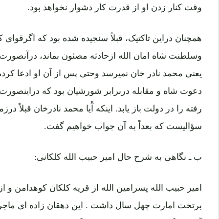
وقت کنار زدن او از قدرت کار دشوار نخواهد بود.
همچنان دراین تاکتیک، قبلاً سنجیده شده بود که اگرقوا
وسلطنت شاه امان الله ازحادثه مصئون بماند، درآنصو
یعنی محمد نادر خان نمیرسد وحتی پس از آن او ادعا کر
دعوت شاه و مقابله دربرابر شورشیان بود که دراینصور
رفته را در دولت باز یابد. اینکه آًیا محمد نادرخان قبلاً درز
سؤالیست که بعداً به آن جواب خواهیم گفت.
ب ـ نگاهی به شرح حال امیر حبیب الله کلکانی:
امیر حبیب الله پسرامین الله از قریه کلکان کوهدامن و ا
برتخت امارت چهل سال داشت . این دهقان زاده ای ماجرا
آخر زندگی محروم مانده بود و هرگز تصور نمیکرد که رو