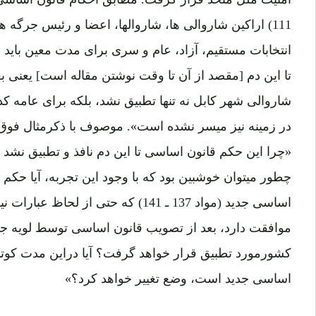
111) اراکین شاروالی ها، شاروالها، اعضا و رئیس جرگه 
انتخابات مستقیم، آزاد، عام و سری برای مدت معین باید 
تا این دم [مقصد از آن تا وقت نوشتن مقاله است] یعنی ب
شاروالی شهر کابل نه تنها تطبیق نشد، بلکه برای عامه ک
در زمینه نیز میسر نشده است». موصوف با ذکرمثال فوق
«چرا این حکم قانون اساسی تا این دم نافذ و تطبیق نشد و
چطور میتوان خوشبین بود که با وجود این تجربه، آیا حک
موافقت دارد، بعد از تصویب قانون اساسی توسط لویه جر
کشورمورد تطبیق قرار خواهد گرفت؟ آیا دراین مدت کوت
اساسی جدید است، وضع تغییر خواهد کرد؟»
دراینجا دیده میشود که داکتر حامد درهمان وقت به مشک