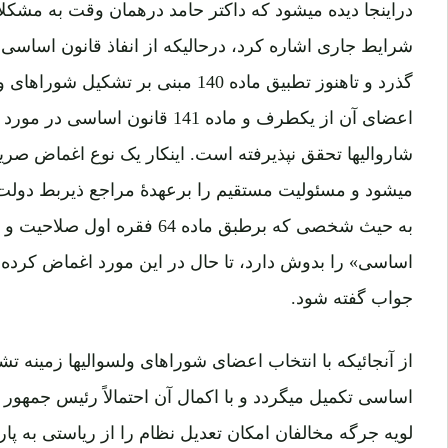
گذرد و تاهنوز تطبیق ماده 140 مبنی بر ت
اعضای آن از یکطرف و ماده 141 قانو
شاروالیها تحقق نپذیرفته است. اینکار یک نوع اغماض صری
میشود و مسئولیت مستقیم را برعهدۀ مراجع ذیربط دولت 
به حیث شخصی که برطبق ماده 64 فق
اساسی» را بدوش دارد، تا حال در این مورد اغماض کرده ا
جواب گفته شود.
اساسی تکمیل میگردد و با اکمال آن احتمالاً رئیس جمهور 
لویه جرگه مخالفان امکان تعدیل نظام را از ریاستی به پار