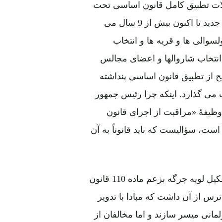
شرایط جاری اشاره کرد، درحالیکه از انفاذ قانون اساسی جدید تا اکنون بیش از 9 سال می
شکیل شوراهای ولسوالی ها و قریه ها و انتخاب
ن اساسی در مورد انتخاب شاروالها و اعضای مجالس
ح از تطبیق قانون اساسی پنداشته
می گذارد. اینکه چرا رئیس جمهور
ره اول صلاحیت و وظیفۀ «مراقبت از اجرای قانون
ست، سؤالیست که باید قانوناً به آن
از آنجائیکه با انتخاب اعضای شوراهای ولسوالیها زمینه تشکیل لویه جرگه بزعم ماده 110 قانون
ترس از آن داشت که مبادا با تدویر
لمانی میسر سازند و اما مخالفان از