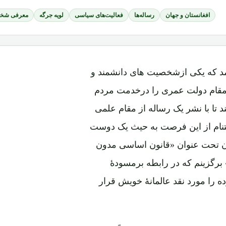
افغانستان و جهان
رساله‌ها
فعالیت‌های سیاسی
لویه جرگه
معرفی شخص
مد که یکی ازشخصیت های دانشمند و
 مقام دولت عمری را درخدمت مردم
تا با نشر یک رساله از مقام علمی
اغتنام از این فرصت به حیث یک دوست
شان تحت عنوان «قانون اساسی مدون
برگزینم که در رابطه برمسودۀ
ه را مورد نقد عالمانۀ خویش قرار
مرحوم داکتر حامد دراین مقالۀ مفصل که بتاریخ 10 قوس 1382 در17 صفحه تهیه و بعداً در