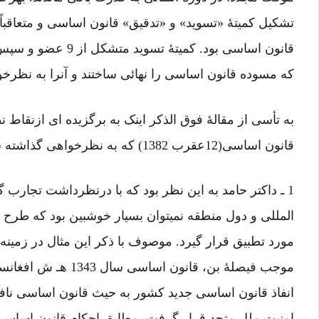
تشکیل کمیتۀ «تسوید» و «تدقیق» قانون اساسی و متعاقباً
که مسوده قانون اساسی را نهائی ساختند و آنرا به نظرخوا
به تأسی از مقالۀ فوق الذکر اینک به برگزیده ای ازنقاط
قانون اساسی(12عقرب 1382) که به نظرخواهی گذاشته شد، می پردازم:
1 ـ داکتر حامد به این نظر بود که با درنظرداشت تجارب
المللی و دول منطقه نمیتوان بسیار خوشبین بود که طرح 
مورد تطبیق قرار گیرد. موصوف با ذکر این مثال در زمینه 
موجب فیصلۀ بن، قانون اس
انفاذ قانون اساسی جدید کشور به حیث قانون اساسی نافذ