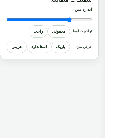
اندازه متن
معمولی
راحت
تراکم خطوط
باریک
استاندارد
عریض
عرض متن