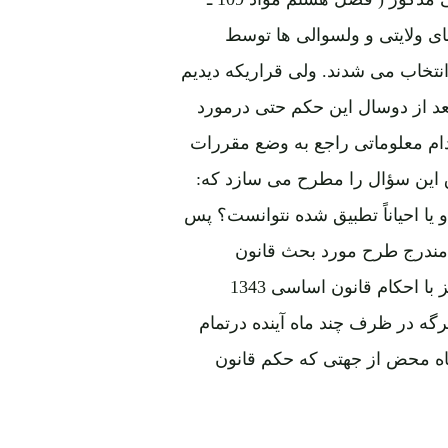
های ولایتی و ولسوالی ها توسط
انتخاب می شدند. ولی قراریکه دیدیم
عد از دوسال این حکم حتی درمورد
دام معلوماتی راجع به وضع مقررات
 این سؤال را مطرح می سازد که:
 یا احیاناً تطبیق شده نتوانست؟ پس
م مندرج طرح مورد بحث قانون
اساسی جدید (مواد 137 ـ 141) که حتی از لحاظ عبارات نیز با احکام قانون اساسی 1343
گه در ظرف چند ماه آینده درتمام
اه محض از جهتی که حکم قانون
لات تطبیق کامل قانون اساسی تحت