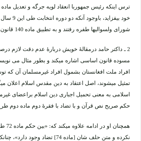
خود بیفزاید،
شورای ولسوالیها طفره رفتند و به تطبیق ماده 140 قانون اساسی توجه نکردند.
2 ـ داکتر حامد درمقالۀ خویش دربارۀ عدم دقت لازم د
مسوده قانون اساسی اشاره میکند و بطور مثال می نویسد:
افراد ملت افغانستان بشمول افراد غیرمسلمان آن که 
تمثیل میشوند، اصل اعتقاد به دین مقدس اسلام اعلان می
اسلامی به معنی تحمیل اجباری دین اسلام براعضای غیرمس
حکم صریح نص قرآن و با تضاد با فقرۀ دوم ماده دوم ط
همچنان 
نکرده و متن حلف شان [ماده 74] تضاد