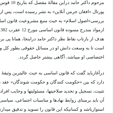
پورتال «افغان جرمن آنلاین» به نشر رسیده است، پس ا
بررسی«اصول اسلام» به حیث منبع مشروعیت قانون اساسی
هدف از بازتاب نقاط نظر داکتر حامد دراینجا، همانا پی بر
است تا به وسعت دانش او در مسائل حقوقی بطور کل و
اختصاصی او میباشد، آگاهی بیشتر حاصل گردد.
درآغازباید گفت که قانون اساسی به حیث عالیترین وثیقۀ م
دارد که بین «حکومت کنندگان و حکومت شوندگان» عقد 
تثبیت، تسجیل و تحدید صلاحیتها، مسئولیتها و وجایب افراد
آن باید برمبنای روابط نهادها و مناسبات اجتماعی، سیاس
استوارباشد و کسانیکه این قانون را تسوید و تدقیق میدارن