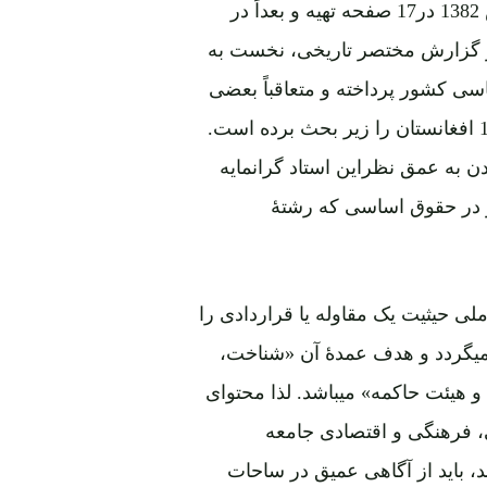
ز گزارش مختصر تاریخی، نخست به
 کشور پرداخته و متعاقباً بعضی
ازمواد مندرج مسوده قانون اساسی مورخ 12 عقرب 1382 افغانستان را زیر بحث برده است.
دن به عمق نظراین استاد گرانمایه
 در حقوق اساسی که رشتۀ
لی حیثیت یک مقاوله یا قراردادی را
میگردد و هدف عمدۀ آن «شناخت،
 و هیئت حاکمه» میباشد. لذا محتوای
ی، فرهنگی و اقتصادی جامعه
د، باید از آگاهی عمیق در ساحات