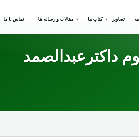
مه
تصاویر
کتاب ها
مقالات و رساله ها
تماس با ما
▾
▾
م داکترعبدالصمد