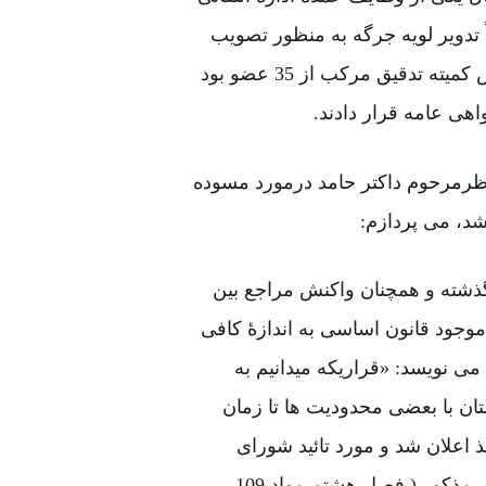
 تدویر لویه جرگه به منظور تصویب
قانون اساسی بود. کمیتۀ تسوید متشکل از 9 عضو و سپس کمیته تدقیق مرکب از 35 عضو بود
هی عامه قرار دادند.
 نظرمرحوم داکتر حامد درمورد مسوده
 گذشته و همچنان واکنش مراجع بین
موجود قانون اساسی به اندازۀ کافی
می نویسد: «قراریکه میدانیم به
اسی سال 1343 هـ ش افغانستان با بعضی محدودیت ها تا زمان
 اعلان شد و مورد تائید شورای
امنیت ملل متحد قرار گرفت. مطابق احکام قانون اساسی مذکور ( فصل هشتم مواد 109 ـ