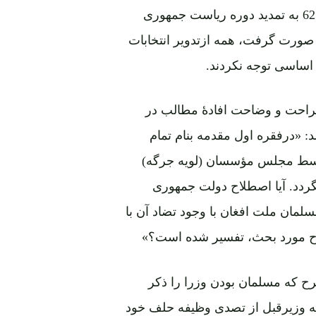
ترس اینکه رئیس جمهوربا انعقاد لویه جرگه و تعدیل ماده 62 به تمدید دوره ریاست جمهوری
 باوجود آنکه دو دوره انتخابت طی این 9 سال صورت گرفت، همه ازتدویر انتخابات
رصراحت و وضاحت افادۀ مطالب در
 «درفقره اول مقدمه بنام تمام
توسط مجلس مؤسسان (لویه جرگه)
گردد. آیا اصطلاح دولت جمهوری
لمان ملت افغان با وجود تضاد آن با
رح مورد بحث، تفسیر شده است؟»
او در ادامه علاوه میکند که: «بین حکم ماده 72 طرح که مسلمان بودن وزرا را ذکر
 وجود دارد»، چنانکه وزیرقبل از تصدی وظیفه حلف خود