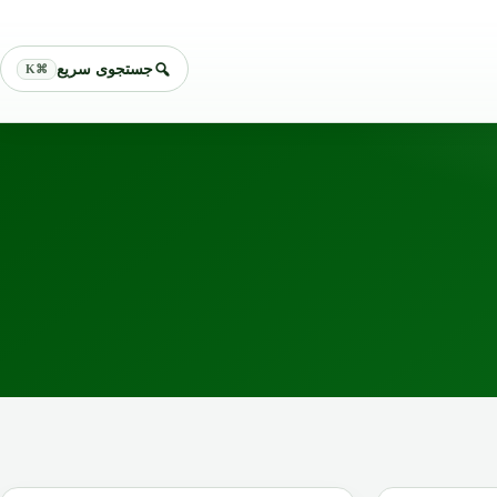
جستجوی سریع
⌘K