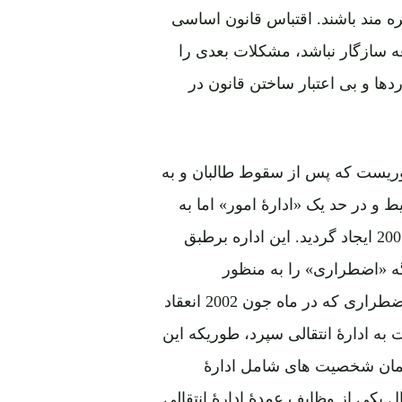
 مند باشند. اقتباس قانون اساسی
ه سازگار نباشد، مشکلات بعدی را
ها و بی اعتبار ساختن قانون در
آوریست که پس از سقوط طالبان و به
 و در حد یک «ادارۀ امور» اما به
حیث یگانه مرجع تمثیل حاکمیت ملی به تاریخ 22 دسمبر 2001 ایجاد گردید. این اداره برطبق
 «اضطراری» را به منظور
بنیانگذاری حکومت و ادارۀ انتقالی دایر نماید. لویه جرگه اضطراری که در ماه جون 2002 انعقاد
 به ادارۀ انتقالی سپرد، طوریکه این
 همان شخصیت های شامل ادارۀ
ال یکی از وظایف عمدۀ ادارۀ انتقالی