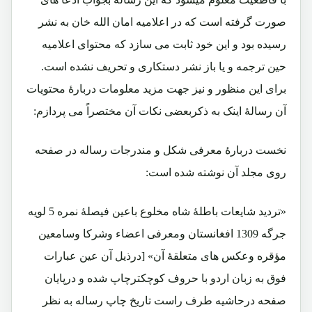
صورت گرفته است که در اعلامیه امان الله خان به نشر
رسیده بود و این خود ثابت می سازد که محتوای اعلامیه
حین ترجمه و یا باز نشر دستکاری و تحریف نشده است.
برای این منظور و نیز جهت مزید معلومات دربارۀ محتویات
آن رسالۀ اینک به ذکربعضی نکات آن مختصراً می پردازم:
نخست دربارۀ معرفی شکل و مندرجات رساله در صفحه
روی مجلد آن نوشته شده است:
«تردید شایعات باطلۀ شاه مخلوع باعین فیصلۀ نمره 5 لویه
جرگه 1309 افغانستان ومعرفی اعضاء وشرکا وسامعین
مؤقره وعکس های متعلقۀ آن» [درذیل آن عین عبارات
فوق به زبان اردو با حروف کوچکترچاپ شده و درپایان
صفحه درحاشیه طرف راست تاریخ چاپ رساله به نظر