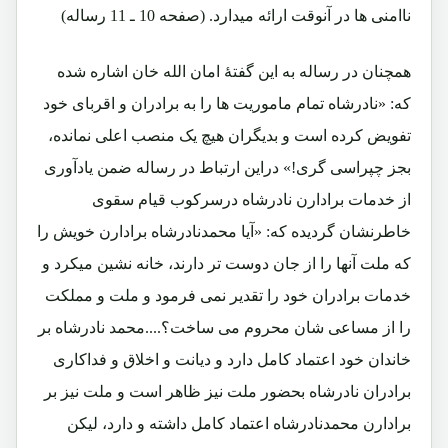
ناامنی ها در آنوقت ارائه میدارد. (صفحه 10 ـ 11 رساله)
همچنان در رساله به این گفتۀ امان الله خان اشاره شده
که: «نادرشاه تمام ماموریت ها را به برادران و اقربای خود
تفویض کرده است و بدیگران هیچ یک منصب اعلی نمانده،
بجز چپراسی گری!» دراین ارتباط در رساله ضمن یادآوری
از خدمات برادارن نادرشاه درسرکوب قیام سقوی
خاطرنشان گردیده که: «آیا محمدنادرشاه برادارن خویش را
که ملت آنها را از جان دوست تر دارند، خانه نشین میکرد و
خدمات برادران خود را تقدیر نمی فرمود و ملت و مملکت
را از مساعی شان محروم می ساخت؟....محمد نادرشاه بر
خاندان خود اعتماد کامل دارد و دیانت و اخلاق و فداکاری
برادران نادرشاه بحضور ملت نیز ظاهر است و ملت نیز بر
برادارن محمدنادرشاه اعتماد کامل داشته و دارد، لیکن