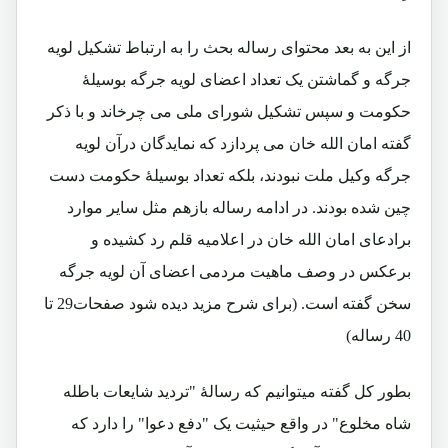
از این به بعد محتوای رساله بحث را به ارتباط تشکیل لویه
جرگه و گماشتن یک تعداد اعضای لویه جرگه بوسیلۀ
حکومت و سپس تشکیل شورای ملی می چرخاند و با ذکر
گفته امان الله خان می پردازد که نمایدگان درآن لویه
جرگه وکیل ملت نبودند، بلکه تعداد بوسیلۀ حکومت دست
چین شده بودند. در ادامه رساله بازهم مثل سایر موارد
برادعای امان الله خان در اعلامیه قلم رد کشیده و
برعکس در وصف ماهیت مردمی اعضای آن لویه جرگه
سخن گفته است. (برای شرح مزید دیده شود صفحات29 تا
40 رساله)
بطور کل گفته میتوانیم که رسالۀ "تردید شایعات باطله
شاه مخلوع" در واقع حیثیت یک "دفع دعوا" را دارد که