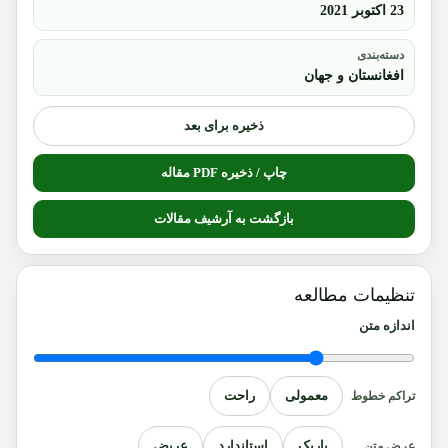
23 اکتوبر 2021
دسته‌بندی
افغانستان و جهان
ذخیره برای بعد
چاپ / ذخیره PDF مقاله
بازگشت به آرشیف مقالات
تنظیمات مطالعه
اندازه متن
معمولی
راحت
تراکم خطوط
باریک
استاندارد
عریض
عرض متن