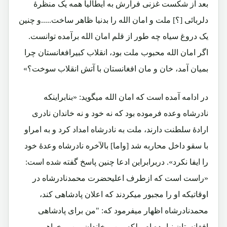
بعد از شکست غزنی فرارش به ایطالیا همه یک منظرۀ
دلربائی [؟] ملت و امان الله را بدنیا ظاهر ساخت.....و چنین
یک دروغ سیاه چه طور از قلم امان الله برآمده توانست.
اگر امان الله محبوب ملت بود، انقلاب کبیرافغانستان چرا
بمیان آمد، خان و مان افغانستان با آتش انقلاب سوخت؟»
در ادامه آمده است که امان الله میگوید: «بنابراینکه
نادرشاه وعده فرموده بود که نه خود و نه خاندان نادری
ارادۀ سلطنت دارند، ملت به نادرشاه امداد کرد و به امراو
با سقو داخل محاربه شد [واما] بالآخره نادرشاه وعدۀ خود
را ایفا نکرد». دربرابراین ادعا چنین پاسخ گفته شده است:
«راست است که ازطرف اعلیحضرت محمدنادرشاه در
اوقاتیکه او را مجبور میکردند که اعلان پادشاهی کند،
محمدنادرشاه اظهار میفرمود که: "من برای پادشاهی
افغانستان نیامده ام، بلکه من و خاندان من میخواهیم