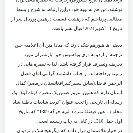
نوشتند. من هم به نوبه خود دراین ارتباط به شرح و بسط
مطالبی پرداختم که درهشت قسمت درهمین پورتال سر از
تاریخ 11 اکتوبر2021 اقبال نشر یافت.
بعضی ها هنوزهم شک دارند که مبادا متن آن اعلامیه حین
ترجمه از اردو به دری ویا سپس حین بازنشرآن مورد
تحریف وتصرف قرار گرفته باشد، لذا به تبصره هایی در
زمینه پرداخته اند. از جناب دانشمند گرامی آقای فضل
الرحمن فاضل(سابق سفیرکبیرافغانستان درمصر) کمال
امتنان دارم که همین امروز ضمن یک تبصره کوتاه لینک یک
رساله ای تاریخی را تحت عنوان "تردید شایعات باطلۀ شاه
مخلوع ـ عین فیصلۀ نمره 5 لویه جرگه 1309" که بتاریخ
اول حمل 1310 در کابل به چاپ رسیده است،
دراختیارعلاقمندان قرار دادند که دیگرهیچ شک و تردیدی