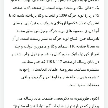
یک «خائن ملک و ملت» بوده است. از صفحه 45 تا صفحه
75 دربارۀ لویه جرگه 1309 و انتخاب وکلا پرداخته شده که با
نشر یک تعداد عکسها ازوکلای هرولایت و نیزکاپی امضای
آنها درپای مصوبه های لویه جرگه و نیزمتن نطق محمد
نادرشاه حین افتتاح لویه جرگه به نشر رسیده است. از آن
به بعد تا صفحه 116 اسمای وکلا و مامورین دولت و چند
نفر از کوردپلماتیک مقیم کابل به قسم جدول چاپ شده و
در پایان رساله ازصفحه 117 تا 119 که ختم مطالب
منتشره میباشد، معروضۀ علمای افغانستان راجع به
"نشریه هایی باطلۀ شاه مخلوع" درج گردیده وباقی
صفحات سفید است.
اکنون طورنمونه به ذکربعضی قسمت های رساله می
پردازم که دربارۀ تردید شایعات گویا "باطلۀ شاه مخلوع"