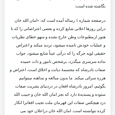
نگاشته شده است:
درصفحه شماره 1 رساله آمده است که: «امان الله خان
دراین روزها اعلانی شایع کرده و بعضی اعتراضاتی را که تا
هنوز ازمطبوعات وطن خارج نشده و سهو خطای نظریات
و عملیات خودش نامیده میشود، تردید میکند و اعتراض
حقیقی لویه جرگه را که درآتی عیناً شایع میشود، جواب
نداده سرسری میگذرد، برشخص نامور و ذات حمیده
صفات نادرشاه که مجسمۀ دیانت و اخلاق است، اعتراض و
هرزه سرائی میکند. ما بدون مبالغه و مداهنه میتوانیم
بگوئیم، امروز نادرشاه افغان در دردنیای بشریت صفات
ستوده و پسندیدۀ دارد که بجز امان الله خان و حبیب الله
دزد هیچکس صفات این قهرمان ملت نجیب افغانرا انکار
کرده نتوانسته است. امان الله خان دراعلان خود می