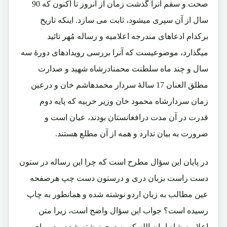
صحت و سقم آنرا گذشت زمان از آنروز تا اکنون که 90
سال از آن سپری میشود، ثابت می سازد. اینکه تاریخ
برکدام ادعاهای مندرجه اعلامیه و رساله مُهر تائید
میگذارد، موضوعیست که آنرا بررسی رویدادهای دورۀ سه
سال و چند ماه سلطنت محمنادرشاه شهید و صدارت
مطلق العنان 17 سالۀ سردار محمدهاشم خان و درعین
زمان سردارشاه محمود خان وزیر حربیه که پایه دوم
قدرت در آن مدت درافغانستان بودند، عیان است و
ضرورت به بیان ندارد و همه از آن مطلع هستند.
در پایان این سؤال مطرح است که چرا این رساله در ستون
دست راست بزبان دری و درستون دست چپ هرصفحه
عین مطالب به زبان اردو نوشته شده و همانطور به چاپ
رسیده است؟ جواب این سؤال واضح است، زیرا متن
اعلامیه شاه امان الله که به دری نوشته شده بود، برای