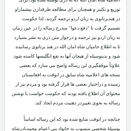
توزیع و تکثیر و همچنان برای مطالعه طرفدارن بیشماراو
در هندبرتانوی به زبان اردو ترجمه گردید، لذا حکومت
تصمیم گرفت تا "دفع دعوا" مندرج رساله را در عین زمان
به زبان اردو نیز ترجمه و درجوار متن دری به نشر بسپارد
تا به اطلاع حامیان شاه امان الله در هند برتانوی رسانیده
شود و بدینوسیله از هیجان آنها به نفع انگلیسها کاسته شود.
علاوتاً موقفگیری این رساله واضح می سازد که بعضی
نسخه های اعلامیه شاه سابق در انوقت به افغانستان
رسیده و دراختیار بعضی ها قرار گرفته بود و مردم نیز از
محتوای آن اطلاع یافته بودند که حکومت خواست با نوشتن
رساله به نحوی تغییردر ذهنیت مردم ایجاد کند.
چنانچه در انوقت شایع شده بود که این رساله اساساً
بوسیلۀ شخصی منسوب به خانواد بنی اعمام محمدنادرشاه