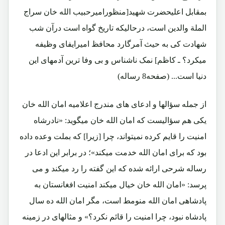
بمقابل اعلیحضرت شهید[منظورامیرحبیب الله خان سراج
الملة والدین است، درحالیکه تاریخ گواه است درآن شب
شهادت کی به حیث آمرگارد محافظ امیرایفای وظیفه
میکرد؟ ـ کاظم] نمک ناشناس و بی وفا ترین آدمهای این
دنیا است... (صفحه8 رساله)
از جمله سؤالها و ادعای های مندرج اعلامیه امان الله خان
یکی هم سؤالیست که امان الله خان میگوید: «نادرشاه
امنیت را قایم کرده نمیتواند، چرا [زیرا] که بملت وعده داده
بود که برای امان الله خدمت میکند»؛ در برابر این ادعا در
رساله شرحی ارائه شده که این گفته را رد میکند و می
پرسد: «امان الله خان خیال میکند امنیت افغانستان به
پادشاهی امان الله منومط است، مگر امان الله ده سال
پادشاه نبود، چرا امنیت را قائم نکرد؟» و مثالهای در زمینه