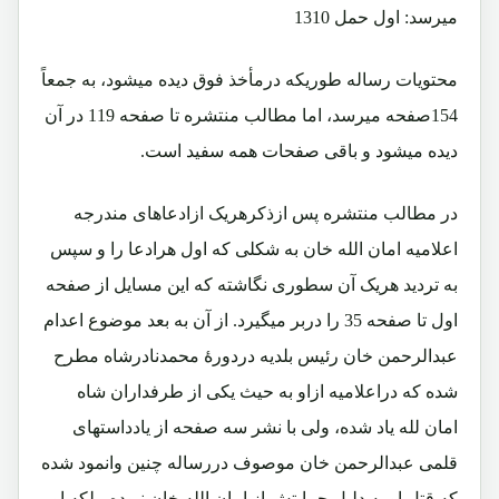
میرسد: اول حمل 1310
محتویات رساله طوریکه درمأخذ فوق دیده میشود، به جمعاً
154صفحه میرسد، اما مطالب منتشره تا صفحه 119 در آن
دیده میشود و باقی صفحات همه سفید است.
در مطالب منتشره پس ازذکرهریک ازادعاهای مندرجه
اعلامیه امان الله خان به شکلی که اول هرادعا را و سپس
به تردید هریک آن سطوری نگاشته که این مسایل از صفحه
اول تا صفحه 35 را دربر میگیرد. از آن به بعد موضوع اعدام
عبدالرحمن خان رئیس بلدیه دردورۀ محمدنادرشاه مطرح
شده که دراعلامیه ازاو به حیث یکی از طرفداران شاه
امان لله یاد شده، ولی با نشر سه صفحه از یادداستهای
قلمی عبدالرحمن خان موصوف دررساله چنین وانمود شده
که قتل او به دلیل حمایتش از امان الله خان نبوده، بلکه او