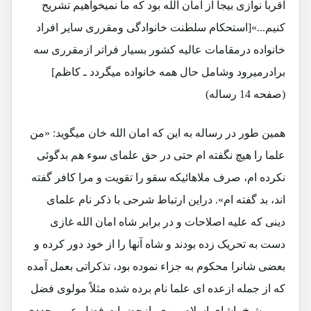
اقربا نوازی بیجا از امان الله بود که ما نمیخواهیم تشریح
کنیم...»[استحکام سلطنت خانوادگی ومقرری سایر افراد
خانواده درمقامات عالیه کشور بسیار فراتر ازمقرری سه
برادرمیرود وشامل حال همه خانواده میگردد ـ کاظم]
(صفحه 14 رساله)
همین طور در رساله به این که امان الله خان میگوید: «من
علما را هیچ نگفته ام حتی در حق علمای سوء هم بدگوئی
نکرده ام، صرف ملاهائیکه سقو را تقویت و مرا کافر گفته
اند، بد گفته ام». دراین ارتباط شرحی با ذکر نام علمای
دینی که علیه اصلاحات و در برابر شاه امان الله غازی
دست به تحریک زده بودند و شاه آنها را از خود دور کرده و
بعضی شانرا محکوم به جزاء نموده بود، تذکراتی بعمل آمده
که از جمله ازعده ای علما نام برده شده مثلاً مولوی فضل
ربی، شیخ پاشای اسلام پوری، ازحضرات فضل عمرمجددی