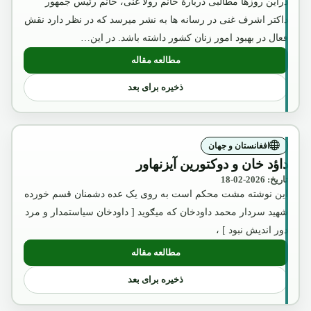
دراین روزها مطالبی دربارۀ خانم رولا غنی، خانم رئیس جمهور
داکتر اشرف غنی در رسانه ها به نشر میرسد که در نظر دارد نقش
فعال در بهبود امور زنان کشور داشته باشد. در این…
مطالعه مقاله
: عکس تقلبی و تبلیغاتی ملکه ثریا که بوسیل
ذخیره برای بعد
افغانستان و جهان
داؤد خان و دوکتورین آیزنهاور
تاریخ: 2026-02-18
این نوشته مشت محکم است به روی یک عده دشمنان قسم خورده
شهید سردار محمد داودخان که میګوید [ داودخان سیاستمدار و مرد
دور اندیش نبود ] ،
مطالعه مقاله
: داؤد خان و دوکتورین آیزنهاور
ذخیره برای بعد