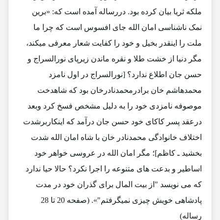
ملکه ثریا بیان کرده بود. دررساله آمده است که: «برین
نمک ناشناسی امان الله جای افسوس است که چرا ما
ملت را اینقدر بخیل و خود را کفایت شعار معرفی میکند،
مگر دنیا از خشت طلا و نقره ماندن زیرپای نورالسراج و
حسن جان اطلاع ندارد؟ [نورالسراج در اول نامزد
محمدهاشم خان برادرمحمدنادرخان بود که شاهدخت
موصوفه نامزدی خود را به دلیل مشخص فسخ کرد وبعد
درعقد پسر کاکای خود حسن جان درآمد که اینکاربرشدت
اختلاف خانوادگی محمدنادر خان با شاه امان الله شدت
بخشید ـ کاظم]؛ مگر امان الله در عروسی خواهر خود
اساطیر و بدعت های متنوعه را اجرا نکرد؟ حالا حیا ندارد
که می نویسد "از بیت المال برای گذران خود در مدت
پادشاهی خویش چیزی نمیگرفتم"». (صفحه 20 تا 28
رساله)