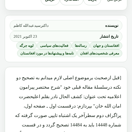
نویسنده
داکترسیدعبدالله کاظم
تاریخ انتشار
23 اکتوبر 2021
افغانستان و جهان
رساله‌ها
فعالیت‌های سیاسی
لویه جرگه
معرفی شخصیت‌های افغان
نامه‌ها و پیشنهادها در مورد افغانستان
[قبل ازصحبث برموضوع اصلی لازم میدانم به تصحیح دو
نکته درسلسلۀ مقاله قبلی خود "شرح مختصر پیرامون
اعلامیه تحت عنوان: کشف الحال نادر بقلم اعلیحضرت
امان الله خان" بپردازم: درقسمت اول ـ صفحه اول،
پراگراف دوم سطرآخر یک اشتباه تایپی صورت گرفته که
شماره 14448 باید به 14484 تصحیح گردد و در قسمت