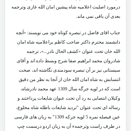
درمورد اصلیت اعلامیه شاه پیشین امان الله غازی وترجمه
بعدی آن باقی نمی ماند.
جناب اقای فاضل در تبصره کوتاه خود می نویسند: «آنچه
دانشمند محترم داکتر صاحب کاظم براعلامیه شاه امان
الله خان تحت عنوان «کشف الحال نادر...»، ترجمه
شادروان محمد ابراهیم صفا شرح وبسط داده اند و آقای
سیستانی نیز بر آن تبصره سودمندی نگاشته اند، صحت
انتسابش به شاه امان الله خان از آنجا به نظر من دقیق
است که در لویه جرگه سال 1309 عهد محمد نادرشاه،
وکیلان انتصابی به رد آن تحت عنوان شایعات پرداختند و
رساله ای تحت عنوان "تردید شایعات باطله شاه مخلوع،
عین فیصله نمره 5 لویه جرکه 1309" به زبان های فارسی
در طرف راست وترجمهء آن به زبان اردو درسمت چپ