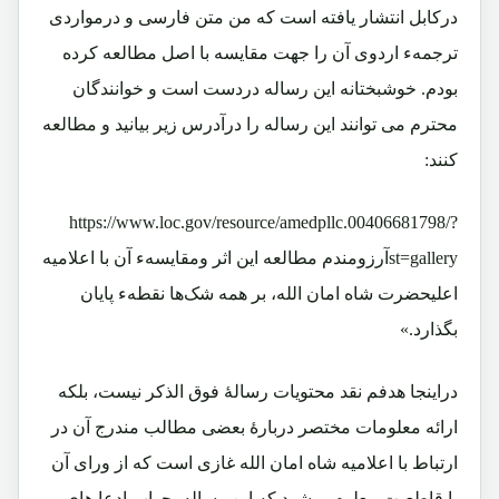
درکابل انتشار یافته است که من متن فارسی و درمواردی
ترجمهء اردوی آن را جهت مقایسه با اصل مطالعه کرده
بودم. خوشبختانه این رساله دردست است و خوانندگان
محترم می توانند این رساله را درآدرس زیر بیانید و مطالعه
کنند:
https://www.loc.gov/resource/amedpllc.00406681798/?
st=galleryآرزومندم مطالعه این اثر ومقایسهء آن با اعلامیه
اعلیحضرت شاه امان الله، بر همه شک‌ها نقطهء پایان
بگذارد.»
دراینجا هدفم نقد محتویات رسالۀ فوق الذکر نیست، بلکه
ارائه معلومات مختصر دربارۀ بعضی مطالب مندرج آن در
ارتباط با اعلامیه شاه امان الله غازی است که از ورای آن
با قاطعیت معلوم میشود که این رساله بجواب ادعا های