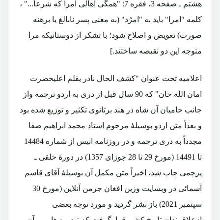
هشتم ـ صفحه 3، فقره 7: "همگی اهالی امرا که شرعاً..." ،
کلمه "امرا" باید به "امرُد" (به معنی پسر نابالغ یا برهنه
صورت) تعویض و اصلاح شود؛ با تشکر از دوستانیکه مرا
متوجه این دو نقیصه ساختند.]
اعلامیه تحت عنوان "کشف الحال نادر بقلم اعلیحضرت
امان الله خان" که 90 سال قبل از دری به اردو ترجمه واز
جانب حامیان آن شاه در هند برتانوی تکثیر و توزیع شده بود
و بعداً متن اردو بوسیلۀ مرحوم استاد محمد ابراهیم صفا
مجدداً به دری ترجمه و در روزنامه انیس از شماره 14484
تا 14491 (مورخ 29 تا 28 جوزای 1357) در دورۀ خلقی ـ
پرچمی چاپ شد، اخیراً متن مکمل آن بوسیلۀ آقای قاسم
آسمائی در وبسایت وزین افغان جرمن آنلاین (مورخ 30
سپتمبر 2021) باز نشر گردید و مورد توجه بعضی
ازعلاقمندان تاریخ کشورقرارگرفت که تبصره هایی برآن