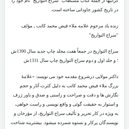
گرانبها از جمله کتاب مستطاب "سراج التواریخ" نام خود را
در تاریخ کشور جاودانی ساخته است.
زنده یاد مرحوم علامه ملاء فیض محمد کاتب ـ مؤلف
"سراج التواریخ"
سراج التواریخ در جمعاً هفت مجلد چاپ جدید سال 1390ش
؛ و جلد اول و دوم سراج التواریخ چاپ سال 1331ش
داکتر مولایی درشروع مقدمه خود می نویسد: «علامۀ
بزرگ ملاء فیض محمد کاتب به دلیل کثرت آثار و حجم
نگارش ها و دقت و صراحت و راستی و صدق و باور ژرف
و استوار به حقیقت گوئی و واقع نویسی و راست خواهی،
به ویژه در کار تحریر و تألیف سراج التواریخ، از مؤرخان و
نویسندگان پرکار و نستوه شمرده میشود. بیشترینه شناخت