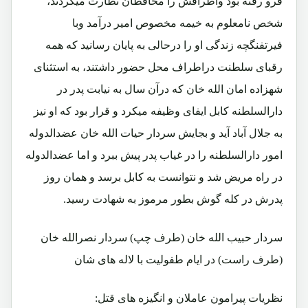
فرو رفته بود واطرافش را محافظان نظارت میکردند،
شخص نامعلوم به خیمه مخصوص امیر درآمد وبا
فیرتفنگچه زندگی او را درحالی به پایان رسانید که همه
رقبای سلطنت دراطراف محل حضور داشتند، به استثنای
شهزاده امان الله خان که درآن سال به نیابت پدر در
دارالسلطنه کابل ایفای وظیفه میکرد و قرار بود که او نیز
به جلال آباد آید و بجایش سردار حیات الله خان عضدالدوله
امور دارالسلطنه را در غیاب پدر پیش ببرد و اما عضدالدوله
در راه مریض شد و نتوانست به کابل برسد و همان روز
پدرش در کله گوش بطور مرموز به شهادت رسید.
سردار حبیب الله خان (طرف چپ) سردار نصرالله خان
(طرف راست) در ایام طفولیت با لاله های شان
نظریات پیرامون عاملان و انگیزه های قتل: