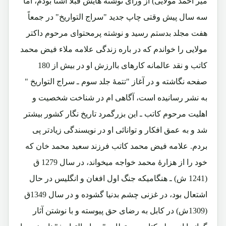
میر احمد مولایی) از ورای نوشته هایش قبلاً آشنا بودم، اما
سه سال پیش وقتی چاپ جدید "سراج التواریخ" در جمعاً
هفت مجلد بدستم رسید و نوشته پرمحتوای مرحوم داکتر
مولایی را خواندم که در باره زندگی علامه ملاء فیض محمد
کاتب و نقد عالمانه کارهای باارزش او در بیش از 180
صفحه نگاشته و در آغاز "تتمۀ جلد سوم ـ سراج التواریخ "
به نشر رسانیده است، آگاهی ام در شناخت شخصیت و
اهلیت مرحوم کاتب ـ این بزرگمرد تاریخ نگار کشور بیشتر
شد و به عمق افکار و توانائی او در نویسندگی زیادتر پی
بردم. علامه فیض محمد کاتب فرزند سعید محمد خان که
خود را از هزارۀ محمد خواجه میخواند، در سال 1279 ق
(1241 ش) ـ هنگامیکه جنگ اول افغان و انگلیس در حال
اشتعال بود، در غزنی چشم بدنیا گشوده و در سال 1349ق
(1309ش) در کابل به رضای حق پیوسته و با نوشتن آثار