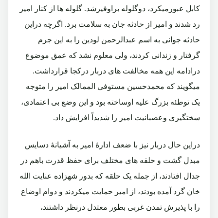
کابل عبورمیکرد، دوگلوله براوفیرشد. گلوله ها از کنار امیر
رد شدند و امیر از حادثه جان به سلامت برد. اگرچه دراین
حادثه جوانی به اسم عبدالرحمن لودین را به این جرم
گرفتار و زندانی کردند، ولی معلوم نشد که عمق موضوع
درادامه این همه مخالفت های دربار درکجا قرارداشت.
میگویند که محمدحسین مستوفی الممالک امیر را متوجه
یک توطئه بزرگ علیه اوساخته بود و این وضع بی اعتمادی،
سختگیری وعصبانیت امیر را شدیداً افزایش داد.
دراین حال دربار نیز با ضعف ادارۀ امیر به آشیانۀ دسایس
مبدل گشت و حلقه های مختلف برای حفظ قدرت باهم در
جدال افتادند، از جمله یک حلقه که بدور شهزاده عنایت الله
خان گرد آمده بودند، از امیر حمایت میکردند و دوام اوضاع
را با پذیرش تمدن غربی بطور معتدل درنظر داشتند،