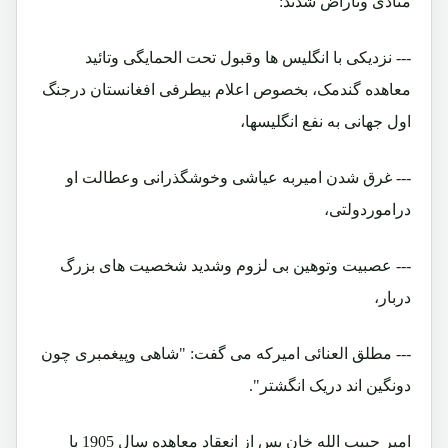
متأذی وناراض شدند:
--- نزدیکی با انگلیس ها وقبول تحت الحمایگی وتائید
معاهده گندمک، بخصوص اعلام بیطرفی افغانستان درجنگ
اول جهانی به نفع انگلیسها،
--- غرق شدن امیربه عیاشی وخوشگذرانی وعطالت او
دراموردولتی،
--- عصبیت وتوهین بی لزوم وشدید شخصیت های بزرگ
دربار،
--- مطلق العنائی امیرکه می گفت: "شاهی وپیغمبری چون
دونگین اند دریک انگشتر".
امیر حبیب الله خان پس از انعقاد معاهده سال 1905 با