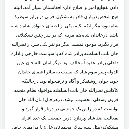
دادن بفجایع امیر و اصلاح اداره افغانستان بمیان آمد. البته
هیچ شخص درباری قادر به تشکیل حزبی در برابر سیطرۀ
شاه نبود، مگر آنکه تکیه بیکی از اعضای خانواده شاه داشته
باشد. درخاندان شاه هم مردی که در سر چنین تشکیلاتی
قرار بگیرد، موجود نمیشد، مگر دو نفر یکی سردار نصرالله
خان نائب السلطنه برادر شاه که با سیاست خارجی و ادارۀ
داخلی برادر عقیدتاً مخالف بود. دیگر امان الله خان عین
الدوله پسر سوم شاه که نسبت به سائر اعضای خاندان
خود، جوان روشنفکر و آگاه و ترقیخواه بود، درحالیکه
کاکایش نصرالله خان نائب السلطنه هواخواه نظام منجمد
قرون وسطی محسوب میشد. درهرحال امان الله خان
توانست که در راس یک جمعیتی در دربار قرار گیرد و
بفعالیت ضد شاه بپردازد. درین جمعیت یک عده افراد
مشکوک (مثل سپه سالار محمد نادرخان) با مرامهای خاص