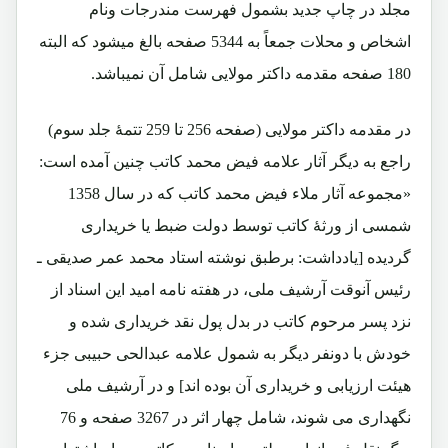
مجلد در چاپ جدید بشمول فهرست مندرجات ونام
اشخاص و محلات جمعاً به 5344 صفحه بالغ میشود که البته
180 صفحه مقدمه داکتر مولایی شامل آن نمیباشد.
در مقدمه داکتر مولایی (صفحه 256 تا 259 تتمۀ جلد سوم)
راجع به دیگر آثار علامه فیض محمد کاتب چنین آمده است:
«مجموعه آثار ملاء فیض محمد کاتب که در سال 1358
شمسی از ورثۀ کاتب توسط دولت ضبط یا خریداری
گردیده [یادداشت: برطبق نوشته استاد محمد عمر صدیقی ـ
رئیس آنوقت آرشیف ملی، در هفته نامه امید این اسناد از
نزد پسر مرحوم کاتب در بدل پول نقد خریداری شده و
خودش با دونفر دیگر به شمول علامه عبدالحی حبیبی جزء
هیئت ارزیابی و خریداری آن بوده اند] و در آرشیف ملی
نگهداری می شوند، شامل چهار اثر در 3267 صفحه و 76