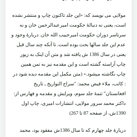
مولایی می نویسد که: «این جلد تاکنون چاپ و منتشر نشده
است، یعنی نه دنبالۀ حکومت امیرعبدالرحمن خان و نه
سرتاسر دوران حکومت امیرحبیب الله خان. دربارۀ وجود و
عدم این جلد سالها بحث بوده است. تا آنکه چند سال قبل
یعنی در سال 1386 ش یافته شد و متن آن اینک به زیور
چاپ آراسته گشته است و این مقدمه نیز به تمن همین
چاپ نگاشته میشود.» (متن مکمل این مقدمه دیده شود در
: کاتب، ملاء فیض محمد: "سراج التواریخ ـ تاریخ
افغانستان" تتمۀ جلد سوم، ویرایش و مقدمه و فهارس از:
داکتر محمد سرور مولایی، انتشارات امیری، چاپ اول
1390ش، از صفحه 87 تا 267)
دربارۀ جلد چهارم که تا سال 1386ش مفقود بود، محمد