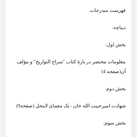
فهرست مندرجات
دیباچه:
بخش اول:
معلومات مختصر در بارۀ کتاب "سراج التواریخ" و مؤلف
آن(صفحه 4)
بخش دوم:
شهادت امیرحبیب الله خان - یک معمای لاینحل (صفحه9)
بخش سوم: