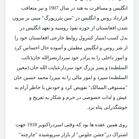
انگلیس و مسافرت به هند در سال 1907 و نیز متعاقب
قرارداد روس و انگلیس در "سن پترزبورگ" مبنی بر بیرون
شدن افغانستان از حوزه نفوذ روسیه و تعهد انگلیس در
بدل کسب امتیار کنترول روابط خارجی افغانستان خود را
از شر روس و انگلیس مطمئن و آسوده حال احساس کرد
و امور داخلی را به برادر خود سردارنصرالله خان(نائب
السلطنه) و پسر بزرگ خود سردارعنایت الله خان (معین
السلطنه) سپرد و امور مالی را به میرزا محمد حسین خان
"مستوفی الممالک" تفویض کرد و خودش با خاطر آرام به
عیش و لذات خصوصی در حرم و شکار به تفریح و
خوشگذرانی پناه برد.
روی همین عقده ها بود که وقتی امیردراکتوبر 1918 جهت
اشتراک در"جشن جلوس" از بازار سرپوشیده "چارچته"