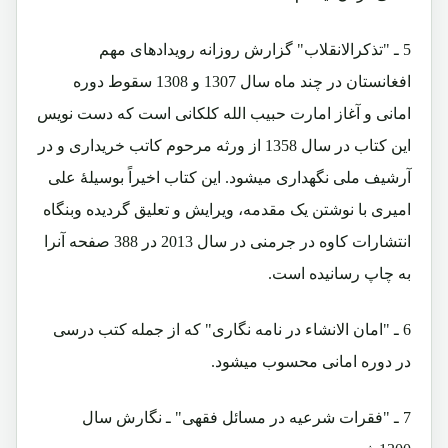
5 ـ "تذکرالانقلاب" گزارش روزانه رویدادهای مهم
افغانستان در چند ماه سال 1307 و 1308 سقوط دوره
امانی و آغاز امارت حبیب الله کلکانی است که دست نویس
این کتاب در سال 1358 از ورثه مرحوم کاتب خریداری و در
آرشیف ملی نگهداری میشود. این کتاب اخیراً بوسیلۀ علی
امیری با نوشتن یک مقدمه، ویرایش و تعلیق گردیده وبنگاه
انتشارات کاوه در جرمنی در سال 2013 در 388 صفحه آنرا
به چاپ رسانیده است.
6 ـ "امان الانشاء در نامه نگاری" که از جمله کتب درسی
در دوره امانی محسوب میشود.
7 ـ "فقرات شرعیه در مسائل فقهی" ـ نگارش سال