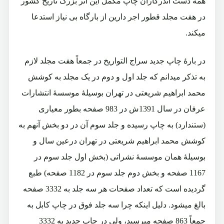
همه دست اندرکاران چاپ مکمل این اثر بزرگ تاریخ کشور
در هفت مجلد قطور اجر دارین از بارگاه بی نیاز استدعا
میکند.
در بارۀ چاپ جدید سراج التواریخ در جمعاً هفت مجلد لازم
به تذکر میدانم که جلد اول و دوم در یک مجلد به کوشش
محمد ابراهیم شریعتی در تهران بوسیلۀ موسسۀ انتشارات
عرفان در سال 1391ش در 983 صفحه بطور معیاری
(ستندارد) به چاپ رسیده و جلد سوم آن در دو بخش آنهم به
کوشش محمد ابراهیم شریعتی در تهران درعین سال و
بوسیلۀ همان موسسۀ نشراتی (بخش اول جلد سوم در
1167 صفحه و بخش دوم جلد سوم در 1182 صفحه) طبع
گردیده است که تعداد صفحات هر سه جلد به 3332 صفحه
بالغ میشود. دلیل اینکه چرا سه جلد فوق در چاپ کابل به
جمعاً 863 صفحه میرسید، ولی در چاپ جدید به 3332