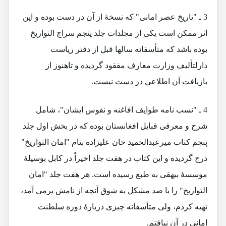
3 ـ "تاریخ عصر امانی" که نسخۀ از آن در دست بوده و این
اثر ممکن است یکی از مجلدات جلد پنجم سراج التواریخ
بوده باشد که متأسفانه سالها قبل از دفتر ریاست
دارلتألیف وزارت معارف مفقود گردیده و تاهنوز از
بازیافت آن اطلاعی در دست نیست.
4 ـ "نسب نامه طوایف افاغنه و نفوس ایشان"، شامل
شرح و معرفی قبایل افغانستان بوده که در بخش اول جلد
پنجم کتاب میرعبدالحمید خان علیزاده بنام "امان التواریخ"
درج گردیده و این کتاب در هفت جلد اخیراً در کابل بوسیلۀ
موسسۀ بیهقی به طبع رسیده است. هر هفت جلد "امان
التواریخ" را با صد مشکل به شوق آنچه از نامش برمی آمد،
تهیه کردم، ولی متأسفانه چیزی دربارۀ دوره سلطنت
امانی در آن نیافتم.