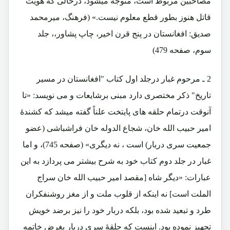
مصاحبین مربوط است، متوجه میشود، درحالی که هویت
قاتل هنوز بطور قطع معلوم نیست.» (فرهنگ، میرمحمد
صدیق: افغانستان در پنج قرن اخیر، چاپ پشاور،، جلد
سوم، صفحه 479)
2 ـ مرحوم غبار درجلد اول کتاب "افغانستان در مسیر
تاریخ" ذکر مختصری دارد مبنی برشایعات و می نویسد: «تا
آنوقت درتمام حلقه های پایتخت علناً گفته میشد که کشندۀ
امیر حبیب الله خان، شجاع الدوله خان فراشباشی (عضو
جمعیت سری دربار) است ، نه دیگری» (صفحه 745)، و اما
غبار در جلد دوم کتاب خود به شرح بیشتر می پردازد به این
عبارات: «دیگر شاه [مقصد امیر حبیب الله خان سراج
الملت است] نه اینکه از قلوب ملت و از مغز روشنفکران
طرد و تبعید شده بود، بلکه دربار خود را نیز برضد خویش
تجهیز نموده بود. اینست که حلقۀ سری دربار بغرض خاتمه