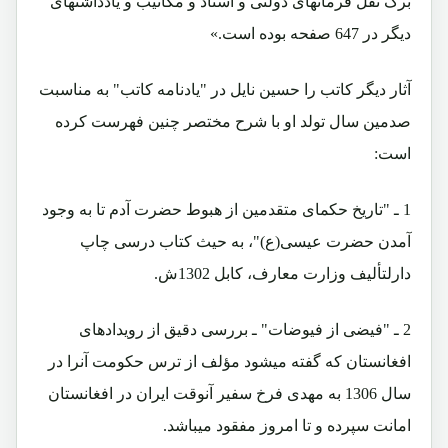
برگ نقل فرمانهای دولتی و اسناد و مکاتیب و یادداشتهای
دیگر در 647 صفحه بوده است.»
آثار دیگر کاتب را حسین نایل در "یادنامه کاتب" به مناسبت
صدمین سال تولد او با شرح مختصر چنین فهرست کرده
است:
1 ـ "تاریخ حکمای متقدمین از هبوط حضرت آدم تا به وجود
آمدن حضرت عیسی(ع)"، به حیث کتاب درسی چاپ
دارلتألیف وزارت معارف، کابل 1302ش.
2 ـ "فیضی از فیوضات" ـ بررسی دقیق از رویدادهای
افغانستان که گفته میشود مؤلف از ترس حکومت آنرا در
سال 1306 به مهدی فرخ سفیر آنوقت ایران در افغانستان
امانت سپرده و تا امروز مفقود میباشد.