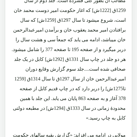
مطالب آن بطور کلی فشرده است. جلد دوم از سال
1259ق [1222ش] که اغاز حکومت امیر دوست محمد خان
است، شروع میشود تا سال 1297ق [1259ش] که سال
برافتادن امیر محمد یعقوب خان و برآمدن امیرعبدالرحمن
خان میباشد، ادامه می یابد که جمعاً سی و هشت سال را
دربر میگیرد و از صفحه 195 تا صفحه 377 را شامل میشود.
هر دو جلد در چاپ سال 1331ق [1292ش] کابل در یک جلد
صحافی شده است....جلد سوم گزارش وقایع دوران
امیرعبدالرحمن خان از سال 1297ق تا سال 1314ق [1259
تا1275ش] را دربر دارد که در چاپ قدیم کابل از صفحه
378 آغاز و به صفحه 863 پایان می یابد. این جلد با همین
محدودۀ زمانی در سال 1333ق [1294ش] در مطبعه دولتی
کابل به چاپ رسید.»
مولایی در ادامه می افزاید: «گزارش بقیه سالهای حکومت