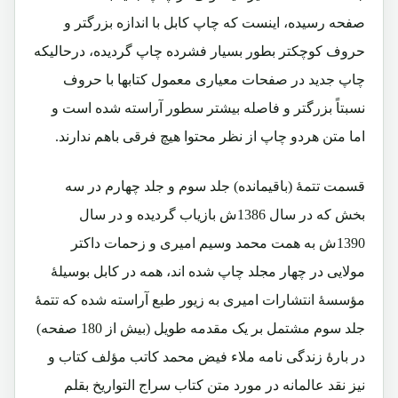
صفحه رسیده، اینست که چاپ کابل با اندازه بزرگتر و
حروف کوچکتر بطور بسیار فشرده چاپ گردیده، درحالیکه
چاپ جدید در صفحات معیاری معمول کتابها با حروف
نسبتاً بزرگتر و فاصله بیشتر سطور آراسته شده است و
اما متن هردو چاپ از نظر محتوا هیچ فرقی باهم ندارند.
قسمت تتمۀ (باقیمانده) جلد سوم و جلد چهارم در سه
بخش که در سال 1386ش بازیاب گردیده و در سال
1390ش به همت محمد وسیم امیری و زحمات داکتر
مولایی در چهار مجلد چاپ شده اند، همه در کابل بوسیلۀ
مؤسسۀ انتشارات امیری به زیور طبع آراسته شده که تتمۀ
جلد سوم مشتمل بر یک مقدمه طویل (بیش از 180 صفحه)
در بارۀ زندگی نامه ملاء فیض محمد کاتب مؤلف کتاب و
نیز نقد عالمانه در مورد متن کتاب سراج التواریخ بقلم