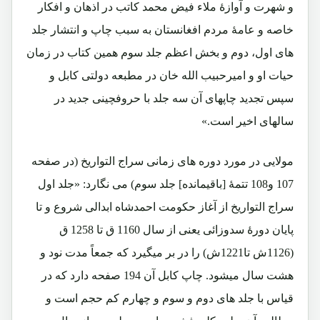
و شهرت و آوازۀ ملاء فیض محمد کاتب در اذهان و افکار
خاصه و عامۀ مردم افغانستان به سبب چاپ و انتشار جلد
های اول، دوم و بخش اعظم جلد سوم همین کتاب در زمان
حیات او و امیرحبیب الله خان در مطبعه دولتی کابل و
سپس تجدید چاپهای آن سه جلد با حروفچینی جدید در
سالهای اخیر است.»
مولایی در مورد دوره های زمانی سراج التواریخ (در صفحه
107 و108 تتمۀ [باقیمانده] جلد سوم) می نگارد: «جلد اول
سراج التواریخ از آغاز حکومت احمدشاه ابدالی شروع و تا
پایان دورۀ سدوزائی یعنی از سال 1160 ق تا 1258 ق
(1126ش تا1221ش) را در بر میگیرد که جمعاً مدت نود و
هشت سال میشود. چاپ کابل آن 194 صفحه دارد که در
قیاس با جلد های دوم و سوم و چهارم کم حجم است و