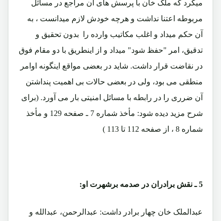
میکرد که ملک خان با پرسش های آن مراجع در مسائل
مربوطه اعتنا نداشت و هرچه خودش لازم میدانست ، به
آن حکم میداد و اغلب مکاتیب وارده را بدون تحقیق و
تدقیق، امر "حفظ شود" میداد و از اینطریق با دو مقام فوق
در نقاضت قرار داشت. شاید در بعضی مواقع اینگونه اوامر
منطقی می بود، ولی در بعضی حالات بی اهمیت پنداشتن
آن ضرری را در رابطه با مسائل امنیتی بار می آورد. (برای
شرح مزید دیده شود: مأخذ شماره 7 ـ صفحه 129 و مأخذ
شماره 8 ، از صفحه 112 تا 113 )
5 ـ نقش برادران در صدمه برشهرت او:
عبدالملک خان چهار برادر داشت: عبدالرحمن، عبدالله و