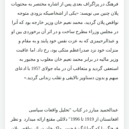
فرهنگ در پراگراف بعدی پس از اشاره مختصر به محتویات
پلان چنین می نویسد: «یکی از اشخاصیکه بزودی متوجه
نواقص پلان گردید، محمد نعیم خان وزیر خارجه بود که آنرا
در مجلس وزراء مطرح ساخت و در اثر آن برخوردی بین او
و عبدالرحیمزی که به عزت نفس خود پابند و به مقام و
منزلت خود نزد صدراعظم متکی بود، رخ داد. اما عاقبت
وزیر مالیه در برابر محمد نعیم خان مغلوب و مجبور به
استعفی گردید و متعاقب آن در ماه جولای 1957 با ادعای
مبهم و بدون دستاویز نالایقی و تقلب زندانی گردید.»
عبدالحمید مبارز در کتاب "تحلیل واقعات سیاسی
افغانستان از 1919 تا 1996" دلائلی مقنع ارائه میدارد و نظر
فرهنگ را که گویا انگیزۀ حبس ملک خان در اثر نواقص پلان