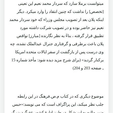
میتوانست برملا سازد که سردار محمد نعیم این تعینی
[تخصص] را نداشت که چنین انتقاد را وارد میکرد. دیگر
اینکه پلان بعد از تصویب مجلس وزراء که خود سردار محمد
نعیم نیز حاضر بوده و در تصویب شرکت داشته مورد
تطبیق قرار گرفته ، بناءً به نظر نگارنده [مبارز] نواقص
پلان باعث برطرفی و گرفتاری جنرال عبدالملک نشده، چه
وی درست پس از بازگشت از سفر ایالات متحده امریکا
برکنار گردید» (برای شرح مزید دیده شود: مأخذ شماره 15
ـ صفحه 203 و 204)
موضوع دیگری که در کتاب م.ص.فرهنگ در این رابطه
جلب نظر میکند، این پراگراف است که می نویسد:«حبس
وزیر مالیه به این شکل در طرز ادارۀ کشور عقبگرد بزرگی