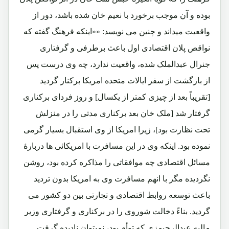
بوده و آن موجب برخورد با نعیم خان شده باشد، دور از
واقعیت میداند و چنین می نویسد: ««اینکه فرهنگ گفته که
نواقص پلان اقتصادی اول باعث برطرفی و گرفتاری
جنرال عبدالملک شده، واقعیت ندارد، چه وی درست پس
از بازگشت از سفر ایالات متحده امریکا برکنار گردید
[تقریباً بعد از چیزی کمتر از یکسال] و روز فردای برکناری
گرفتار شد [ملک خان بعد برکناری مدتی را در منزلش
تحت نظارت بود]، زیرا امریکا از وی استقبال بسیار گرمی
نموده بود. اینکه وی در این مسافرت با امریکائی ها دربارۀ
مسائل اقتصادی چه موافقاتی را مذاکره کرده بود، روشن
نگردیده مگر با انهم مسافرت وی به امریکا بدون تردید
باعث توسعه روابط اقتصادی و تجارتی بین دو کشور می
گردید. بناءً دخالت شوروی را در برکناری و گرفتاری وزیر
مالیه عبدالرحیمزی که توأم بود، نمیتوان نادیده گرفت.