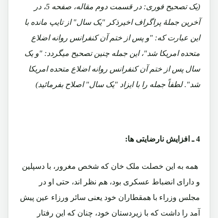
(یک تصحیح فوری: در قسمت دوم مقاله، صفحه 5، در
آخرین جملۀ پراگراف اخیرذکر "یک سال" از تایپ مانده با
این عبارت که: "و پس از ختم آن کنفرانس روانه اضلاع
متحده امریکا شد"، این جمله چنین تصحیح میگردد: "و یک
سال پس از ختم آن کنفرانس روانه اضلاع متحده امریکا
شد". لطفاً جمله را با ایزاد "یک سال" اصلاح بفرمائید)
4 ـ افزایش نارضایتی ها:
همه به این خصلت ملک خان که شخص مغرور، با دسپلین
و دارای انضباط عسکری بود، هم نظر اند، حتی او در
مجلس وزراء با همقطاران خود یعنی سائر ورزاء عین پیش
آمد را داشت که با زیردستان خود، چنان که این رفتار