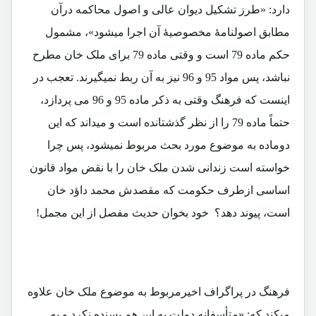
دارد: «طرز تشکیل دیوان عالی و اصول محاکمه درآن
مطابق اصولنامۀ مخصوصیۀ آن اجرا میشود»، مشمول
حکم ماده 79 است و وقتی ماده 79 برای ملک خان مطرح
نباشد، پس مواد 95 و 96 نیز به آن ربط نمیگیرند. تعجب در
اینست که فرهنگ وقتی به ذکر ماده 95 و 96 می پردازد،
حتماً ماده 79 را از نظر گذشتانده است و میداند که این
دوماده به موضوع مورد بحث مربوط نمیشود، پس چرا
خواسته است زندانی شدن ملک خان را با نقض مواد قانون
اساسی ازطرف حکومت که مقصدش محمد داؤد خان
است، پیوند دهد؟ خود بخوان حدیث مفصل از این مجمل!
فرهنگ در پراگراف اخیرمربوط به موضوع ملک خان علاوه
میکند که: «متأسفانه دولت به این هم بسنده نکرد و به