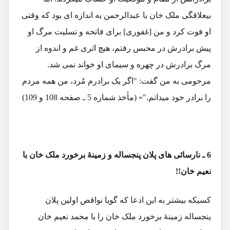
بیعلاقگی ملک خان با عبدالرحمن به اندازه ای بود که وقتی
او فوت کرد و من [غفوری] برای فاتحه و تسلیت مرگ او
پیش برادرش در محبس رفتم، هیچ اثری غم و اندوه از
مرگ برادرش در چهره و سیمای او خواند نمی شد.
مرحومی به من گفت: "اگر یک برادرم مُرد، من همه مردم
را برادر خود میدانم."» (مأخذ شماره 5 ـ صفحه 108 و 109)
6 ـ نارسائی های پلان پنجساله و زمینۀ برخورد ملک خان با
نعیم خان!!
کسیکه بیشتر به این ادعا که گویا نواقص اولین پلان
پنجساله زمینۀ برخورد ملک خان را با محمد نعیم خان