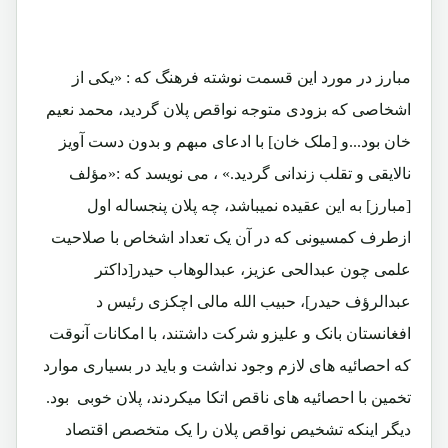
مبارز در مورد این قسمت نوشته فرهنگ که : «یکی از
اشخاصی که بزودی متوجه نواقص پلان گردید، محمد نعیم
خان بود...و [ملک خان] با ادعای مبهم و بدون دست آویز
نالایقی و تقلب زندانی گردید.» ، می نویسد که :«مؤلف
[مبارز] به این عقیده نمیباشد، چه پلان پنجساله اول
ازطرف کمسیونی که در آن یک تعداد اشخاص با صلاحیت
علمی چون عبدالحی عزیز، عبدالوهاب حیدر[داکتر
عبدالرؤف حیدر]، حبیب الله مالی اچکزی رئیس د
افغانستان بانک و علیزو شرکت داشتند، با امکانات آنوقت
که احصائیه های لازم وجود نداشت و باید در بسیاری موارد
تخمین با احصائیه های ناقص اتکا میکردند، پلان خوبی بود.
دیگر اینکه تشخیص نواقص پلان را یک متخصص اقتصاد