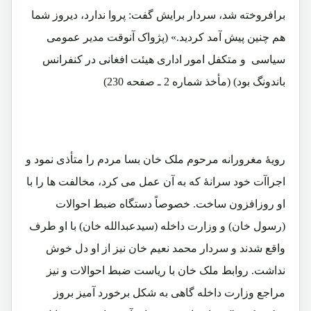
برافروخته شد، سردار برایش گفت: پروا ندارد، دیروز شما
هم چنین پیش آمد کردید.» (پژواک آنوقت مدیر عمومی
سیاسی و متکفل امور اداری هیئت افغانی در کنفرانس
باندونگ بود) (مأخذ شماره 2 ـ صفحه 230)
رویۀ مغرورانه مرحوم ملک خان بسا مردم را متأذی نمود و
اجراآت خود سرانۀ که به آن عمل می کرد، مخالفت ها را با
او روزافزون ساخت. خصوصاً دستگاه ضبط احوالات
(رسول خان) و وزارت داخله (سیدعبدالله خان) با او طرف
واقع شدند و سردار محمد نعیم خان نیز از او دل خوش
نداشت. روابط ملک خان با ریاست ضبط احوالات و نیز
مراجع وزارت داخله گاهی به شکل برخورد آمیز بروز