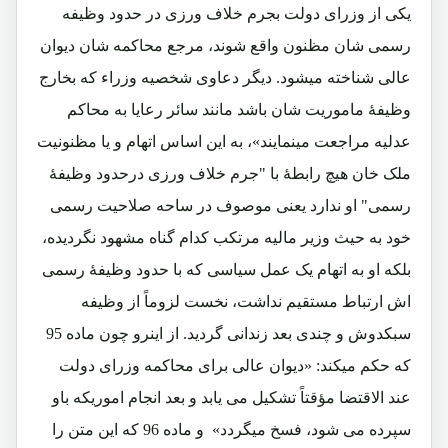
یکی از وزرای دولت بجرم خلاف ورزی در حدود وظیفه
رسمی شان مظنون واقع شوند، مرجع محاکمه شان دیوان
عالی شناخته میشود. دیگر دعاوی شخصیه وزراء که بخارج
وظیفۀ ماموریت شان باشد مانند سائر رعایا به محاکم
عدلیه مراجعت مینمایند»، به این اساس اتهام و یا مظنونیت
ملک خان هیچ رابطۀ با "جرم خلاف ورزی درحدود وظیفۀ
رسمی" او ندارد یعنی موصوف در ساحه صلاحیت رسمی
خود به حیث وزیر مالیه مرتکب کدام گناه مشهود نگردیده،
بلکه او به اتهام یک عمل سیاسی که با حدود وظیفۀ رسمی
اش ارتباط مستقیم نداشت، نخست لزوماً از وظیفه
سبکدوش و چندی بعد زندانی گردید. از اینرو چون ماده 95
که حکم میکند: «دیوان عالی برای محاکمه وزرای دولت
عند الاقتضا مؤقتاً تشکیل می یابد و بعد انجام اموریکه باو
سپرده می شود، فسخ میگردد» و ماده 96 که این متن را