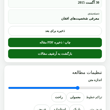
30 آگست 2015
دسته‌بندی
معرفی شخصیت‌های افغان
ذخیره برای بعد
چاپ / ذخیره PDF مقاله
بازگشت به آرشیف مقالات
تنظیمات مطالعه
اندازه متن
معمولی
راحت
تراکم خطوط
باریک
استاندارد
عریض
عرض متن