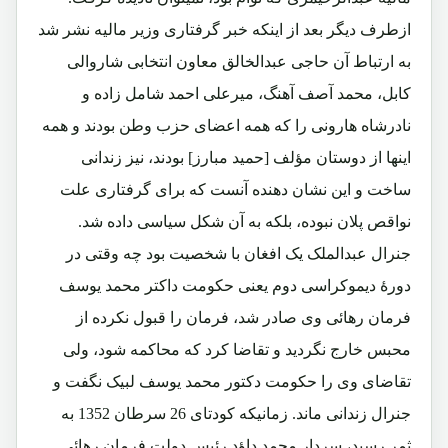
ازطرف دیگر بعد از اینکه خبر گرفتاری وزیر مالیه نشر شد
به ارتباط آن حاجی عبدالخالق معاون انتخابی شاروالی
کابل، محمد آصف آهنگ، میرعلی احمد شامل زاده و
نادرشاه هارونی را که همه اعضای حزب وطن بودند و همه
اینها از دوستان مؤلف [حمید مبارز] بودند، نیز زندانی
ساخت و این نشان دهنده آنست که برای گرفتاری علت
نواقص پلان نبوده، بلکه به آن شکل سیاسی داده شد.
جنرال عبدالملک یک افغان با شخصیت بود چه وقتی در
دورۀ دیموکراسی دوم یعنی حکومت داکتر محمد یوسف
فرمان رهائی وی صادر شد، فرمان را قبول نکرده از
محبس خارج نگردید و تقاضا کرد که محاکمه شود، ولی
تقاضای وی را حکومت دکتور محمد یوسف لبیک نگفت و
جنرال زندانی ماند. زمانیکه کودتای 26 سرطان 1352 به
ثمر رسید، سردار محمد داؤد رئیس دولت فرمان رهائی