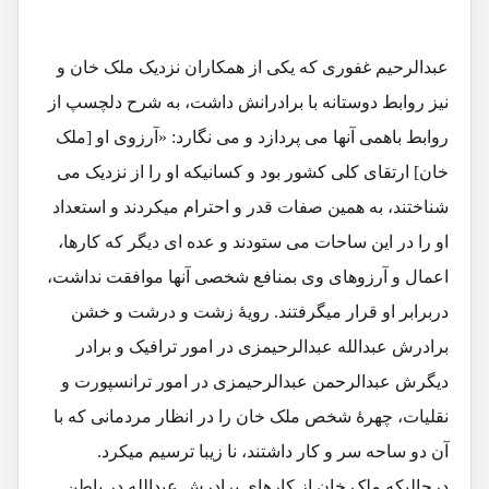
عبدالرحیم غفوری که یکی از همکاران نزدیک ملک خان و
نیز روابط دوستانه با برادرانش داشت، به شرح دلچسپ از
روابط باهمی آنها می پردازد و می نگارد: «آرزوی او [ملک
خان] ارتقای کلی کشور بود و کسانیکه او را از نزدیک می
شناختند، به همین صفات قدر و احترام میکردند و استعداد
او را در این ساحات می ستودند و عده ای دیگر که کارها،
اعمال و آرزوهای وی بمنافع شخصی آنها موافقت نداشت،
دربرابر او قرار میگرفتند. رویۀ زشت و درشت و خشن
برادرش عبدالله عبدالرحیمزی در امور ترافیک و برادر
دیگرش عبدالرحمن عبدالرحیمزی در امور ترانسپورت و
نقلیات، چهرۀ شخص ملک خان را در انظار مردمانی که با
آن دو ساحه سر و کار داشتند، نا زیبا ترسیم میکرد.
درحالیکه ملک خان از کارهای برادرش عبدالله در باطن