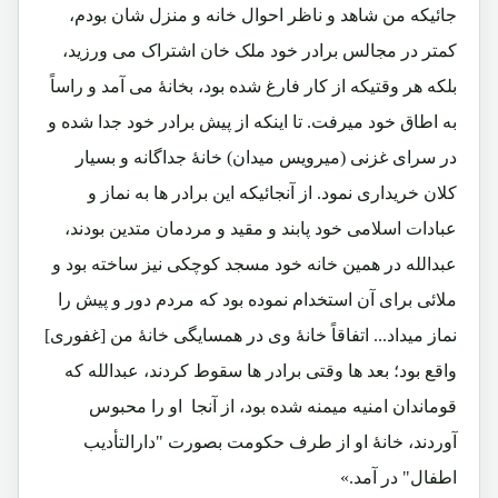
جائیکه من شاهد و ناظر احوال خانه و منزل شان بودم،
کمتر در مجالس برادر خود ملک خان اشتراک می ورزید،
بلکه هر وقتیکه از کار فارغ شده بود، بخانۀ می آمد و راساً
به اطاق خود میرفت. تا اینکه از پیش برادر خود جدا شده و
در سرای غزنی (میرویس میدان) خانۀ جداگانه و بسیار
کلان خریداری نمود. از آنجائیکه این برادر ها به نماز و
عبادات اسلامی خود پابند و مقید و مردمان متدین بودند،
عبدالله در همین خانه خود مسجد کوچکی نیز ساخته بود و
ملائی برای آن استخدام نموده بود که مردم دور و پیش را
نماز میداد... اتفاقاً خانۀ وی در همسایگی خانۀ من [غفوری]
واقع بود؛ بعد ها وقتی برادر ها سقوط کردند، عبدالله که
قوماندان امنیه میمنه شده بود، از آنجا او را محبوس
آوردند، خانۀ او از طرف حکومت بصورت "دارالتأدیب
اطفال" در آمد.»