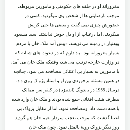
مغرورانۀ او در حلقه های حکومتی و مامورین مربوطه،
موجب نارضایتی ها از شخص وی میگردید. کسی در
حضورش چیزی نمی گفت و بعضی ها حتی کرنش
میکردند، اما درغیاب از او دل خوش نداشتند. سید مسعود
پوهنیار در زمینه می نویسد: «پیش آمد ملک خان با مردم
بسیار مغرورانه بود. بیاد دارم که در دعوت های شبانه که
در وزارت خارجه ترتیب می شد، وقتیکه ملک خان می آمد،
با مامورین به بسیار بی اعتنائی مصافحه می نمود، چنانچه
در همین مسئله برخوردی بین او و استاد پژواک روی داد.
درسال 1955 در باندونگ (اندنیزیا) در کنفرانس ممالک
بیطرف هیئت افغانی جمع شده بودند و ملک خان وارد شده
با همه دست داد ومصافحه نمود، اما از مقابل پژواک بی
اعتنا گذشت که موجب تعجب سردار نعیم خان هم گردید.
روز دیگر پژواک رویۀ بالمثل نمود، چون ملک خان