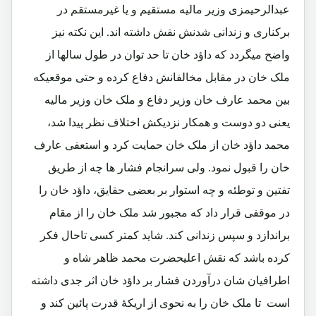
عبدالرحیمزی وزیر مالیه مستقیم و یا غیرمستقم در
برکناری و زندانی شدنش نقش داشته اند. این نکته نیز
واضح میگردد که داؤد خان تا حد توان در طول سالها از
ملک خان در مقابل مخالفانش دفاع کرده و حتی موقعیکه
بین محمد عارف خان وزیر دفاع و ملک خان وزیر مالیه
یعنی دو دوست و همکار نزدیکش اختلاف نظر پیدا شد،
محمد داؤد خان از ملک خان حمایت کرد و استعفی عارف
خان را قبول نمود. ولی سرانجام فشار ها چه از طریق
تفتین و توطئه و چه استوار بر بعضی حقایق، داؤد خان را
در موقفی قرار داد که مجبور شد ملک خان را از مقام
براندازد و سپس زندانی کند. شاید کمتر کسی تاحال فکر
کرده باشد که نقش اعلیحضرت محمد ظاهر شاه و
اطرافیان شان درآوردن فشار بر داؤد خان اثر جدی داشته
است تا ملک خان را به نحوی از اریکۀ قدرت پائین کند و