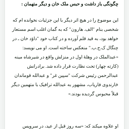
چگونگی باز داشت و حبس ملک خان و دیگر متهمان :
این موضوع را در هیچ اثر دیگر با این جزئیات نخوانده ام که
شخصی بنام "الف. هارون" که به گمان اغلب اسم مستعار
خواهد بود، به قید قلم آورده و در کتاب خود "داؤد خان ـ در
چنگال ک.ج.ب." منعکس ساخته است. او می نویسد:
«عبدالملک در وهلۀ اول در منزلش واقع در شیرشاه مینه
(کارته چهار) تحت نظارت قرار داده شد. برادرانش
عبدالرحمن رئیس شرکت "سپین غر" و عبدالله قوماندان
څارندوی فاریاب، مشهور به عبدالله ترافیک با متهمین دیگر
قبلاً محبوس گردیده بودند.»
او علاوه میکند که: «سه روز قبل از عید، در سرویس