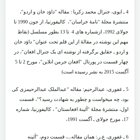
4 ـ ابوی، جنرال محمد زکریا : مقاله "داؤد خان و اردو"،
منتشرۀ مجلۀ "نامۀ خراسان"، کالیفورنیا، از جون 1990 تا
جولای 1992، ازشماره های 4 تا 13 بطور مسلسل (نقاط
مهم این نوشته در مقالۀ از این قلم تحت عنوان" داؤد خان
و اردو ـ حقایق برگرفته از نوشته ای یک جنرال افغان"، در
چهار قسمت در پورتال "افغان جرمن انلاین"، مورخ 2 تا 5
آگست 2015 به نشر رسیده است)
5 ـ غفوری، عبدالرحیم: مقاله "عبدالملک عبدالرحیمزی کی
بود، چه میخواست و چطور به شهادت رسید؟"، قسمت
اول، منتشرۀ مجلۀ "آئینۀ افغانستان" ، کالیفورنیا، شماره
17، مورخ جولای ـ آگست 1991،
6 ـ غفوری، ع.ر.: همان مقاله...، قسمت دوم، "آئینه