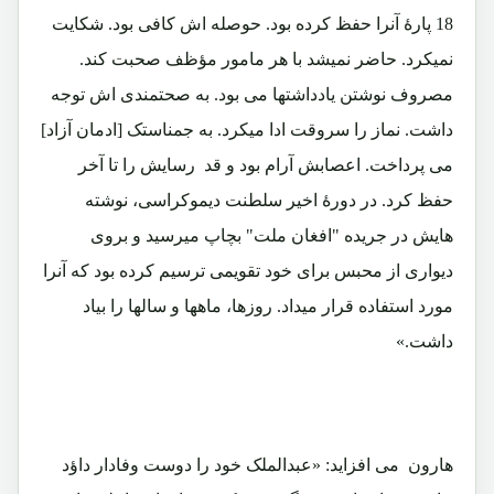
18 پارۀ آنرا حفظ کرده بود. حوصله اش کافی بود. شکایت
نمیکرد. حاضر نمیشد با هر مامور مؤظف صحبت کند.
مصروف نوشتن یادداشتها می بود. به صحتمندی اش توجه
داشت. نماز را سروقت ادا میکرد. به جمناستک [ادمان آزاد]
می پرداخت. اعصابش آرام بود و قد رسایش را تا آخر
حفظ کرد. در دورۀ اخیر سلطنت دیموکراسی، نوشته
هایش در جریده "افغان ملت" بچاپ میرسید و بروی
دیواری از محبس برای خود تقویمی ترسیم کرده بود که آنرا
مورد استفاده قرار میداد. روزها، ماهها و سالها را بیاد
داشت.»
هارون می افزاید: «عبدالملک خود را دوست وفادار داؤد