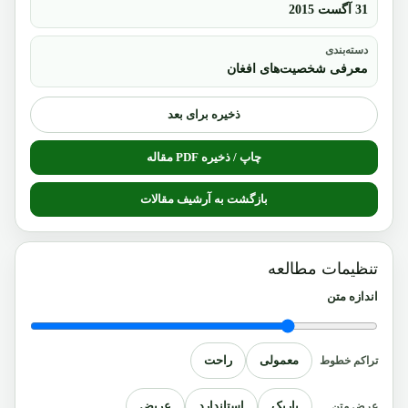
31 آگست 2015
دسته‌بندی
معرفی شخصیت‌های افغان
ذخیره برای بعد
چاپ / ذخیره PDF مقاله
بازگشت به آرشیف مقالات
تنظیمات مطالعه
اندازه متن
معمولی
راحت
تراکم خطوط
باریک
استاندارد
عریض
عرض متن