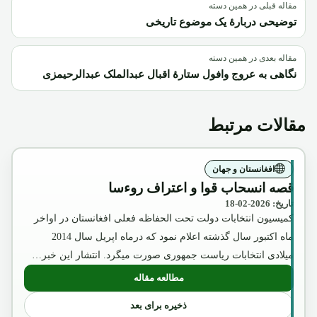
مقاله قبلی در همین دسته
توضیحی دربارۀ یک موضوع تاریخی
مقاله بعدی در همین دسته
نگاهی به عروج وافول ستارۀ اقبال عبدالملک عبدالرحیمزی
مقالات مرتبط
افغانستان و جهان
قصه انسحاب قوا و اعتراف روءسا
تاریخ: 2026-02-18
کمیسیون انتخابات دولت تحت الحفاظه فعلی افغانستان در اواخر
ماه اکتبور سال گذشته اعلام نمود که درماه اپریل سال 2014
میلادی انتخابات ریاست جمهوری صورت میگرد. انتشار این خبر…
مطالعه مقاله
: قصه انسحاب قوا و اعتراف روءسا
ذخیره برای بعد