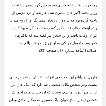
رها کردند. متأسفانه چندی بعد مریض گردیده در شفاخانه
وزیر محمد اکبر خان بستری شد. عارضه او درد مزمن از
ناحیۀ گرده بود که در دوران زندان دهمزنگ او را رنج میداد،
و در اینوقت عارضۀ مذکور کسب وخامت کرده بود که به
اثر آن وفات یافت و این سخن نیز گفته شد که داکترهای
کمونیست امپول مهلکی به او تزریق نمودند . [الغیب
عندالله] (مأخذ شماره 13 ـ صفحه 231)
هارون در پایان این بحث می افزاید: «انسان از نقایص خالی
نیست وهر شخص نکات ضعیفی هم دارد که ملک خان نیز
از آن مبرأ نبود، اما شک نیست که آن جنرال ماجراجو، یک
شخص دیندار، نماز خوان، پاک نفس و خدمتگار صادق وطن