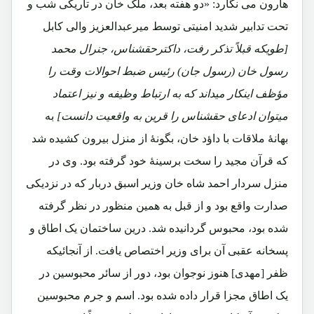
هارون می نگارد: «دو هفته بعد، ملک خان در تاریکی شب و
تحت تدابیر شدید امنیتی توسط میرعبدالعزیز والی کابل
[طویکه قبلاً تذکر رفت، داکترحقشناس، جنرال محمد
رسول خان (رسول جان) رئیس ضبط احوالات وقت را
مؤظف اینکار میداند که به ارتباط وظیفه و نیز اعتماد
میتوان ادعای حقشناس را قرین به واقعیت دانست]
به
بهانۀ ملاقات با داؤد خان، بگونۀ از منزل بیرون کشیده شد
که قرآن مجید را سخت برسینۀ خود گرفته بود. وی در
منزل سردار احمد شاه خان وزیر اسبق دربار که در نزدیکی
صدارت واقع بود و از قبل به همین منظور در نظر گرفته
شده بود، محبوس گردانیده شد. درین ساختمان یک اطاق و
پسخانه عقبی آن برای وزیر اختصاص یافت. از آنجائیکه
ظفر [مهدی] هنوز نوجوان بود، دور از سائر محبوسین در
یک اطاق مجزا قرار داده شده بود. اسم و جرم محبوسین