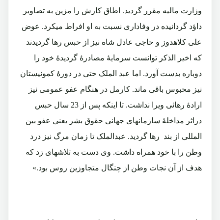
وزارت مالیه مقرر گردید. اطاق کارش را مزین به تصاویر
داؤد گردانیده در وفاداری نسبت به او افراط میکرد. عوض
علی کلاهدوز و حاجی عادل شاه نیز از حبس رها گردیدند
که اخیر الذکر توانست سرمایۀ مصادرۀ گردیدۀ خود را
دوباره بدست آورد. اما عبد الملک حتی در دورۀ کمونیستان
نیز محبوس باقی ماند. کارمل در هنگام عفو عمومی نیز
ارادۀ رهائی ویرا نداشت. تا اینکه پس از 23 سال حبس
دراثر مداخلۀ سازمانهای جهانی حقوق بشر یعنی عفو بین
المللی از بند رها گردید. عبدالملک تا زمان مرگ نیز درد
وطن را با خود همراه داشت. وی دست به تلاشهای زد که
هدف از آن نجات وطن از چنگال متجاوزین روس بود.»