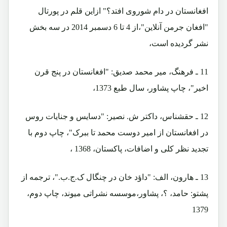
افغانستان در دام شوروی افتد؟" ازاین قلم در پورتال
"افغان جرمن آنلاین"،از 4 تا 6 دسمبر 2014 در سه بخش
نشر گردیده است،
11 ـ فرهنگ، میر محمد صدیق: "افغانستان در پنج قرن
اخیر"، چاپ پشاور، سال طبع 1373،
12 ـ حقشناس، داکتر ش. نصیر: "دسایس و جنایات روس
در افغانستان از امیر دوست محمد تا ببرک"، چاپ دوم با
تجدید نظر کلی و اضافات، پاکستان، 1368 ،
13 ـ هارون، الف: "داؤد خان در چنگال ک.ج.ب."، ترجمه از
پشتو: حامد، ؟، پشاور،موسسه نشراتی میوند، چاپ دوم،
1379