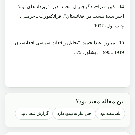
14 ـ کبیر سراج، دگرجنرال محمد نذیر: "رویداد های نیمۀ
اخیر سدۀ بیست در افغانستان"، فرانکفورت ـ جرمنی،
چاپ اول، 1997
15 ـ مبارز، عبدالحمید: "تحلیل واقعات سیاسی افغانستان
1919 ـ 1996"، پشاور، 1375
این مقاله مفید بود؟
بله، مفید بود
خیر، نیاز به بهبود دارد
گزارش غلط تایپی