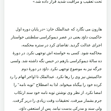
تحت تعقیب و مراقبت شدید قرار داده شد.»
هارون می نگارد که عبدالملک خان: «در پایان دوره اول
حاکمیت داؤد یعنی در عصر دیموکراسی سلطنتی خواستار
اجرای عدالت گردید. تقاضای کرد در ستره محکمه،
محاکمه شود. کسی به خواسته اش توجهی نکرد. در دورۀ
ده سالۀ دیموکراسی بازهم در حبس نگه داشته شد. ولسی
جرگه نیز به موضوع توجهی نکرد. داؤد در دورۀ دوم
حاکمیتش نیز وی را رها نکرد. عبدالملک تا اواخر اتهام را رد
کرده خود را بیگناه میخواند. لذا به اصطلاح "توبه نامه" را
امضا نکرد. از نظر وی نوشتن توبه نامه خود سند ارتکاب
جرم بشمار میرفت. تحقیقات وقت زیادی را دربر گرفت.
ولی سند و مدرکی بدست نیامد. پس از استعفی داؤد،