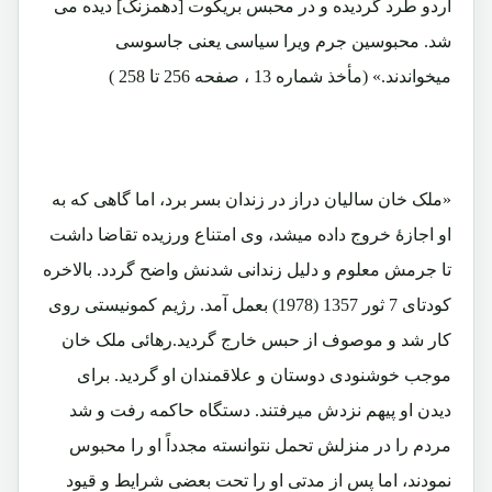
اردو طرد گردیده و در محبس بریکوت [دهمزنگ] دیده می
شد. محبوسین جرم ویرا سیاسی یعنی جاسوسی
میخواندند.» (مأخذ شماره 13 ، صفحه 256 تا 258 )
«ملک خان سالیان دراز در زندان بسر برد، اما گاهی که به
او اجازۀ خروج داده میشد، وی امتناع ورزیده تقاضا داشت
تا جرمش معلوم و دلیل زندانی شدنش واضح گردد. بالاخره
کودتای 7 ثور 1357 (1978) بعمل آمد. رژیم کمونیستی روی
کار شد و موصوف از حبس خارج گردید.رهائی ملک خان
موجب خوشنودی دوستان و علاقمندان او گردید. برای
دیدن او پیهم نزدش میرفتند. دستگاه حاکمه رفت و شد
مردم را در منزلش تحمل نتوانسته مجدداً او را محبوس
نمودند، اما پس از مدتی او را تحت بعضی شرایط و قیود