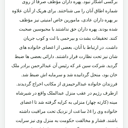
برکسی آشکار نبود. پهره داران مؤظف صرفاً از روی
شماره اطاق آنان را می شناختند. برای هریک از آنان علاوه
بر پهره داران عادی، مامورین خاص امنیتی نیز مؤظف
شده بودند. پهره داران حق نداشتند با محبوسین صحبت
کنند. تحقیقات بشدت و بیرحمی با لت و کوب جریان
داشت. در ارتباط با آنان، بعضی از اعضای خانواده های
شان نیز تحت نظارت قرار داشتند. دارائی بعضی ها ضبط
گردید. شرکت سین غر که رئیس آن عبدالرحمن برادر ملک
خان بود، منحل گردانیده شد و سرمایه اش ضبط شد.
فرزندان خانواده عبدالرحیمزی از مکاتب اخراج گردیدند.
ازطرف رژیم در عقب منزل عبدالملک واقع در شیرشاه
مینه (کارته چهار) منزلی به کرایه گرفته شد تا اعضای
خانواده وی را 24 ساعت از نزدیک تحت مراقبت داشته
باشند. فشار و مخالفت حکومت به منزل وی نیز سرایت