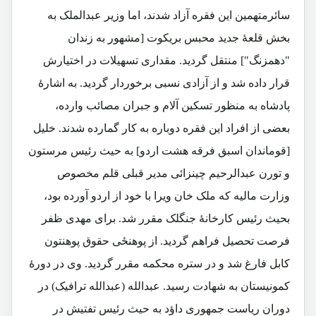
سائرمتهمین این فقره آزاد شدند، اما وزیر عبدالملک به
بخش قلعۀ جدید محبس بریکوت [مشهور به زندان
"دهمزنگ"] منتقل گردید. مقداری تسهیلات در اختیارش
قرار داده شد و از آزادی نسبی برخوردار گردید. به اشارۀ
پادشاه به منظور تسکین آلام و جبران مصائب وارده،
بعضی از افراد این فقره دوباره به کار گمارده شدند. خلیل
[قوماندان اسبق فرقه هشت اردو] به حیث رئیس مرستون
و تورن عبدالرحیم چینزائی مدیر قبلی قلم مخصوص
وزارت مالیه که ملک خان ویرا با خود از اردو آورده بود،
بحیث رئیس کارخانۀ جنگلک مقرر شد. برای مهدی ظفر
فرصت تحصیل فراهم گردید. از پوهنځی حقوق پوهنتون
کابل فارغ شد و در ستره محکمه مقرر گردید. وی در دورۀ
کمونیستان به شهادت رسید. عبدالله (عبدالله ترافیک) در
دوران ریاست جمهوری داؤد به حیث رئیس تفتیش در