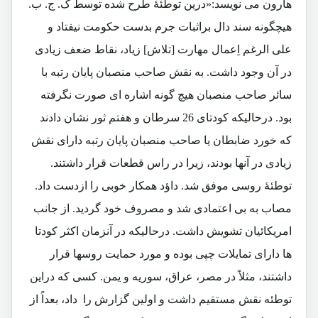
هارون می نویسد:«درین توطئۀ طرح شده توسط ک. ج. ب.
هیچگونه سند دال براثبات جرم بدست حکومت نیفتاد و
علی الرغم اِعمال مهارت [تلاش] زیاد، نقاط ضعف زیادی
در آن وجود داشت. به نقش صاحب منصبان پایان رتبه با
سائر صاحب منصبان هیچ گونه اشاره ای صورت نگرفته
بود. درحالیکه کودتای 26 سرطان و هفتم ثور نشان دادند
که خورد ضابطان یا صاحب منصبان پایان رتبه دارای نقش
زیادی در آنها بودند، زیرا در راس قطعات قرار داشتند.
توطئۀ روسی موفق شد. داؤد همکار خوبی را ازدست داد.
مصاب به بی اعتمادی شد و مصروف خود گردید. از جانب
امریکائیان تشویش داشت. درحالیکه در آنزمان اکثر کودتا
ها دارای تمایلات چپی بوده و مورد حمایت روسها قرار
داشتند، مثلاً در مصر، عراق، سوریه و یمن. کسی که دراین
توطئه نقش مستقیم داشت و اولین گزارش را داد، بعداً از