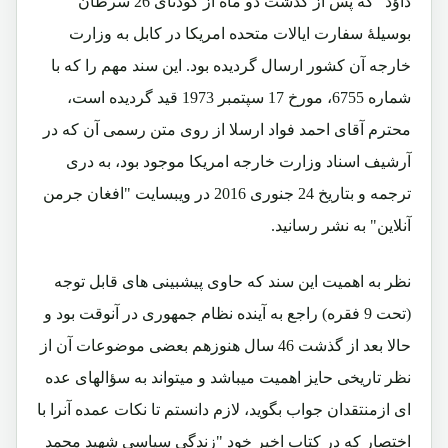
داؤد" که پس از گذشت دو ماه از کودتای 26 سرطان
بوسیلۀ سفارت ایالات متحده امریکا در کابل به وزارت
خارجه آن کشور ارسال گردیده بود. این سند مهم را که با
شماره 6755، مورخ 17 سپتمبر 1973 قید گردیده است،
محترم آقای احمد فواد ارسلا از روی متن رسمی آن که در
آرشیف اسناد وزارت خارجه امریکا موجود بود، به دری
ترجمه و بتاریخ 24 جنوری 2016 در ویبسایت "افغان جرمن
آنلاین" به نشر رسانید.
نظر به اهمیت این سند که حاوی پیشبینی های قابل توجه
(تحت 9 فقره) راجع به آینده نظام جمهوری در آنوقت بود و
حالا بعد از گذشت 46 سال هنوزهم بعضی موضوعات آن از
نظر تاریخی حایز اهمیت میباشد و میتواند به سؤالهای عده
ای ازمنتقدان جواب بگوید، لازم دانستم تا نکات عمده آنرا با
اختصار که در کتاب اخیر خود "زندگی سیاسی شهید محمد