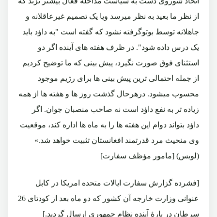
اتحاد شوروی دست به سیاست مداخله فعال بیشتر نزند که
از نظر ما بعید به نظر میرسد ویا یک تصمیم غیرعاقلانه و
جاهلانه توسط بوتوگرفته نشود که گفته است "به داؤد باید
یک درس داده شود". در ظرف هفته های آینده اگر دو
استثنای فوق صورت نگیرد، پیش بینی که ما توضیح کردیم
از جمله احتمالی ترین پیش بینی ها برای رژیم موجود
محسوب میشود. درهرحال گذشت روز ها و هفته ها از همه
زیاده تر به نفع داؤد است نه صاحب منصبان جوان. اگر
داؤد بتواند دوام این هفته ها را به ماه ها اداره کند، موقعیت
وی منحیث مرد قدرتمند افغانستان تثبیت خواهد شد.»
(لویس) [مامور مؤظف سفارت]
[فشرده گزارش سفارت ایالات متحده امریکا در کابل
عنوانی وزارت خارجه آن کشور که دو ماه بعد از کودتای 26
سرطان در بارۀ آینده نظام جمهوری ارسال گردید.]