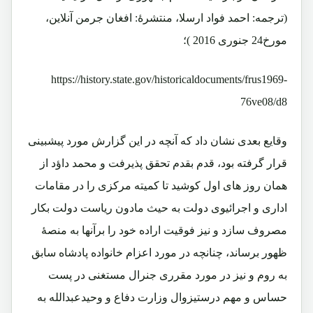
(ترجمه: احمد فواد ارسلا، منتشرۀ: افغان جرمن آنلاین،
مورخ24 جنوری 2016 )؛
https://history.state.gov/historicaldocuments/frus1969-
76ve08/d8
وقایع بعدی نشان داد که آنچه در این گزارش مورد پیشبینی
قرار گرفته بود، قدم بقدم تحقق پذیرفت و محمد داؤد از
همان روز های اول کوشید تا کمیته مرکزی را در مقامات
اداری و اجرائیوی دولت به حیث مادون ریاست دولت بکار
مصروف سازد و نیز فوقیت اراده خود را برآنها به منصۀ
ظهور برساند، چنانچه در مورد اعزام خانواده پادشاه سابق
به روم و نیز در مورد مقرری جنرال مستغنی در پست
حساس و مهم درستیزوال وزارت دفاع و وحیدعبدالله به