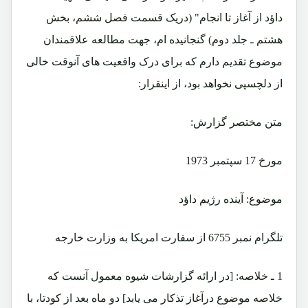
داؤد از آغاز تا انجام" (دریک قسمت فصل ششم، بخش
هشتم ـ جلد دوم) گنجانیده ام، جهت مطالعه علاقمندان
موضوع تقدیم دارم که برای درک واقعیت های آنوقت خالی
از دلچسپی نخواهد بود، از اینقرار:
متن مختصر گزارش:
مورخ 17 سپتمبر 1973
موضوع: آینده رژیم داؤد
تلگرام نمبر 6755 از سفارت امریکا به وزارت خارجه
1 ـ خلاصه: [در ارائه گزارشات شیوه معمول آنست که
خلاصه موضوع درآغاز تذکار می یابد] دو ماه بعد از کودتا، با