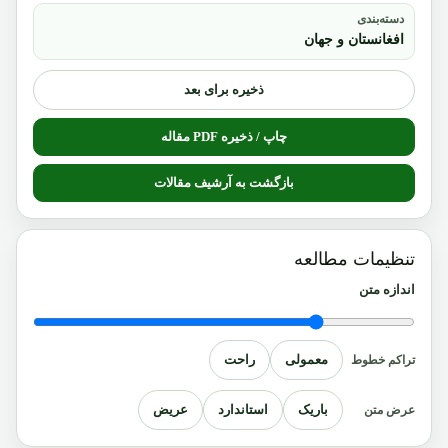
دسته‌بندی
افغانستان و جهان
ذخیره برای بعد
چاپ / ذخیره PDF مقاله
بازگشت به آرشیف مقالات
تنظیمات مطالعه
اندازه متن
معمولی
راحت
تراکم خطوط
باریک
استاندارد
عریض
عرض متن