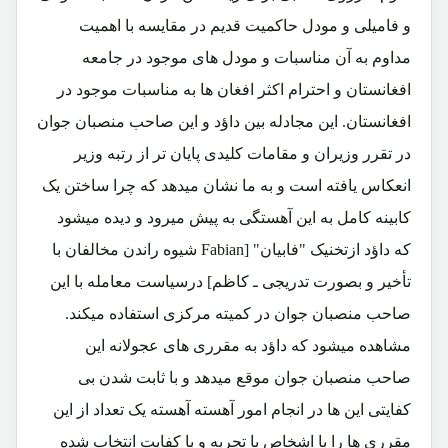
و فامیلی و مودل حاکمیت قدیم در مقایسه با اهمیت
مداوم به آن مناسبات و مودل های موجود در جامعه
افغانستان و احترام اکثر افغان ها به مناسبات موجود در
افغانستان. این مجادله بین داؤد و این صاحب منصبان جوان
در تقرر وزیران و مقامات کلیدی پایان تر از رتبه وزیر
انعکاس یافته است و به ما نشان میدهد که چرا ساختن یک
کابینه کامل به این آهستگی به پیش میرود و دیده میشود
که داؤد ازتخنیک "فابیان" [Fabian شیوه راندن مخالفان با
تأخیر و بصورت تدریجی ـ کاظم] درسیاست معامله با این
صاحب منصبان جوان در کمیته مرکزی استفاده میکند.
مشاهده میشود که داؤد به مقرری های عجولانه این
صاحب منصبان جوان موقع میدهد و با ثابت شدن بی
کفایتی این ها در انجام امور آهسته آهسته یک تعداد از این
مقرری ها را با اشخاص با تجربه و با کفایت انتخاب شده