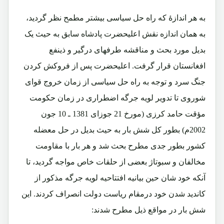
به هر اندازۀ که راه حل سیاسی بیشتر مطمح نظر گردید،
به همان اندازه نقش اعلیحضرت پادشاه سابق به حیث یک
بدیل مورد بحث و مناقشه طرفهای درگیر و ذینفع
افغانستان قرار گرفت. اعلیحضرت پس از فروکش کردن
جنگ سرد و توجه به راه حل سیاسی از زمان خروج قوای
شوروی تا تدویر لویه جرگه اضطراری در زمان حکومت
مؤقت حامد کرزی (مورخ 21 جوزای 1381 ـ 10 جون
2002م) بطور کل شش بار به حیث بدیل در حل معضله
کشور بطور جدی مطرح بحث شد و هر بار با مقاومت
مخالفان و سبوتاژ بعضی از حلقات خاص مواجه گردید، تا
آنکه خود شان حین بیانیه افتتاحیه لویه جرگه مذکور از
کاندید شدن خود درمقام ریاست دولت انصراف کردند. این
شش بار در مواقع ذیل مطرح شدند: