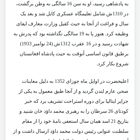
به پادشاهی رسید، او به سن 16 سالگی به وطن برگشت،
در 1310ش شامل تعلیمگاه عسکری کابل شد و بعد یک
سال و فراغت از آنجا به حیث کفیل وزارت معارف ایفای
وظیفه کرد. هنوز پا به 19 سالگی نگذاشته بود که پدرش به
شهادت رسید و در 16 عقرب 1312ش (24 نوامبر 1933)
برطبق قانون اساسی آنوقت به حیث پادشاه افغانستان
شروع بکار کرد.
اعلیحضرت در اوایل ماه جوزای 1352 به دلیل معاینات
صحی عازم لندن گردید و از آنجا طبق معمول به یکی از
جزایر ایتالیا برای دوره استراحت تشریف برد که خبر
کودتای 26 سرطان را به رهبری محمد داؤد خان شنید و
بتاریخ 21 اسد همان سال استعفی نامۀ خود را از مقام
سلطنت عنوانی رئیس دولت محمد داؤد ارسال داشت و از