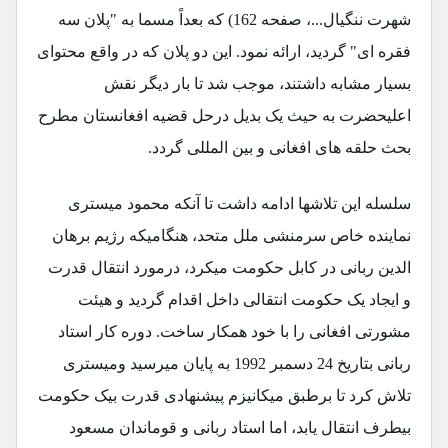
شهرت ننگیال...، صفحه 162) که بعداً مسما به "پلان سه
فقره ای" گردید، ارائه نمود. این دو پلان که در واقع محتوای
بسیار مشابه داشتند، موجب شد تا بار دیگر نقش
اعلیحضرت به حیث یک بدیل درحل قضیه افغانستان مطرح
بحث حلقه های افغانی و بین المللی گردد.
سلسله این تلاشها ادامه داشت تا آنکه محمود میستری
نماینده خاص سرمنشی ملل متحد، هنگامیکه رژیم برهان
الدین ربانی در کابل حکومت میکرد، درمورد انتقال قدرت
و ایجاد یک حکومت انتقالی داخل اقدام گردید و هیئت
مشورتی افغانی را با خود همکار ساخت. دوره کار استاد
ربانی بتاریخ 24 دسمبر 1992 به پایان میرسید ومیستری
تلاش کرد تا برطبق میکانیزم پیشنهادی قدرت بیک حکومت
بیطرف انتقال یابد، اما استاد ربانی و قوماندان مسعود