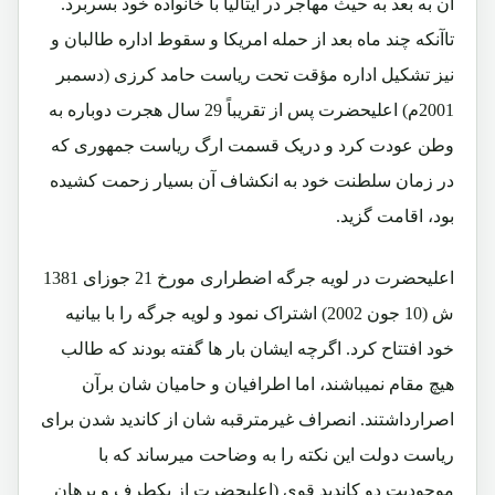
آن به بعد به حیث مهاجر در ایتالیا با خانواده خود بسربرد.
تاآنکه چند ماه بعد از حمله امریکا و سقوط اداره طالبان و
نیز تشکیل اداره مؤقت تحت ریاست حامد کرزی (دسمبر
2001م) اعلیحضرت پس از تقریباً 29 سال هجرت دوباره به
وطن عودت کرد و دریک قسمت ارگ ریاست جمهوری که
در زمان سلطنت خود به انکشاف آن بسیار زحمت کشیده
بود، اقامت گزید.
اعلیحضرت در لویه جرگه اضطراری مورخ 21 جوزای 1381
ش (10 جون 2002) اشتراک نمود و لویه جرگه را با بیانیه
خود افتتاح کرد. اگرچه ایشان بار ها گفته بودند که طالب
هیچ مقام نمیباشند، اما اطرافیان و حامیان شان برآن
اصرارداشتند. انصراف غیرمترقبه شان از کاندید شدن برای
ریاست دولت این نکته را به وضاحت میرساند که با
موجودیت دو کاندید قوی (اعلیحضرت از یکطرف و برهان