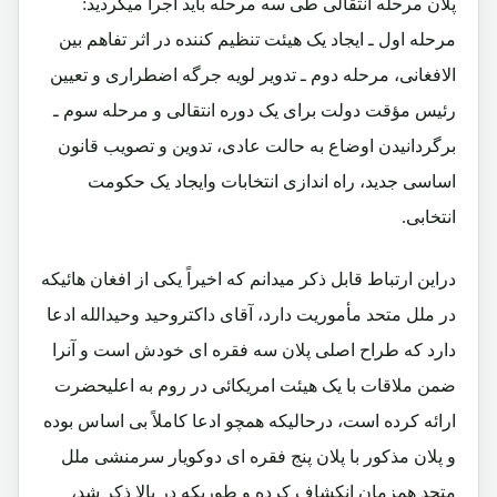
پلان مرحله انتقالی طی سه مرحله باید اجرا میگردید:
مرحله اول ـ ایجاد یک هیئت تنظیم کننده در اثر تفاهم بین
الافغانی، مرحله دوم ـ تدویر لویه جرگه اضطراری و تعیین
رئیس مؤقت دولت برای یک دوره انتقالی و مرحله سوم ـ
برگردانیدن اوضاع به حالت عادی، تدوین و تصویب قانون
اساسی جدید، راه اندازی انتخابات وایجاد یک حکومت
انتخابی.
دراین ارتباط قابل ذکر میدانم که اخیراً یکی از افغان هائیکه
در ملل متحد مأموریت دارد، آقای داکتروحید وحیدالله ادعا
دارد که طراح اصلی پلان سه فقره ای خودش است و آنرا
ضمن ملاقات با یک هیئت امریکائی در روم به اعلیحضرت
ارائه کرده است، درحالیکه همچو ادعا کاملاً بی اساس بوده
و پلان مذکور با پلان پنج فقره ای دوکویار سرمنشی ملل
متحد همزمان انکشاف کرده و طوریکه در بالا ذکر شد،