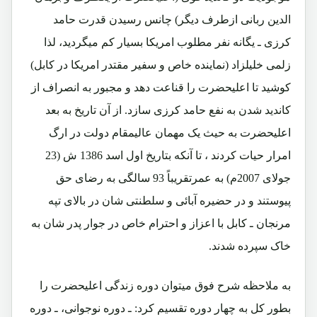
الدین ربانی ازطرف دیگر) چانس رسیدن قدرت حامد
کرزی ـ یگانه نفر مطلوب امریکا بسیار کم میگردید، لذا
زلمی خلیلزاد (نماینده خاص و سفیر مقتدر امریکا در کابل)
کوشید تا اعلیحضرت را قناعت دهد و مجبور به انصراف از
کاندید شدن به نفع حامد کرزی سازد. از آن تاریخ به بعد
اعلیحضرت به حیث یک مهمان عالیمقام دولت در ارگ
امرار حیات کردند ، تا آنکه بتاریخ اول اسد 1386 ش (23
جولای 2007م) به عمرتقریباً 93 سالگی به رضای حق
پیوستند و در حضیره آبائی و سلطنتی شان در بالای تپه
مرنجان ـ کابل با اعزاز و احترام خاص در جوار پدر شان به
خاک سپرده شدند.
به ملاحظه شرح فوق میتوان دوره زندگی اعلیحضرت را
بطور کل به چهار دوره تقسیم کرد: ـ دوره نوجوانی، ـ دوره