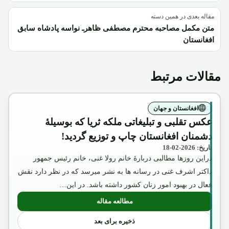
مقاله بعدی در همین دسته
متن مکمل مصاحبه محترم مصطفی ظاهرـ نواسه پادشاه سابق
افغانستان
مقالات مرتبط
افغانستان و جهان
عکس تقلبی و تبلیغاتی ملکه ثریا که بوسیلۀ
دشمنان افغانستان چاپ و توزیع گردید!
تاریخ: 2026-02-18
دراین روزها مطالبی دربارۀ خانم رولا غنی، خانم رئیس جمهور
داکتر اشرف غنی در رسانه ها به نشر میرسد که در نظر دارد نقش
فعال در بهبود امور زنان کشور داشته باشد. در این…
مطالعه مقاله
: عکس تقلبی و تبلیغاتی ملکه ثریا که بوسیل
ذخیره برای بعد