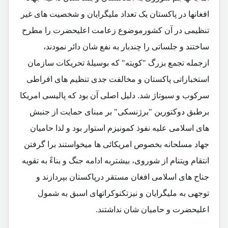
افغانها در پاکستان یک تعداد ملیگرایان و شخصیت های غیر
تنظیمی در آن کشورموضوع زعامت اعلیحضرت را مطرح
ساختند و جلساتی را چندبار به نفع شان دائر نمودند،
ازجمله تجمع بزرگ "کویته" که بوسیلۀ تحریکات سازمان
استخباراتی پاکستان و مخالفت جدی تنظیم های افراطی
سرکوب و سبوتاژ شد. دلیل اصلی آن بود که پالیسی امریکا
برطبق دوکتورین "برژنسکی" بر مبنای حمایت از جنبش
های اسلامی علیه نفوذ کمونیزم استوار بود و لذا حامیان
جهاد مسلحانه بخصوص امریکائی ها میخواستند برا گرفتن
انتقام ویتنام از شوروی، بیشتربه ادامه جنگ و بناءً به تقویه
جناح های اسلامی افغان مستقر درپاکستان بپردازند و
توجهی به ملیگرایان و نیزتکنوکراتهای اسبق به شمول
اعلیحضرت و حامیان شان نداشتند.