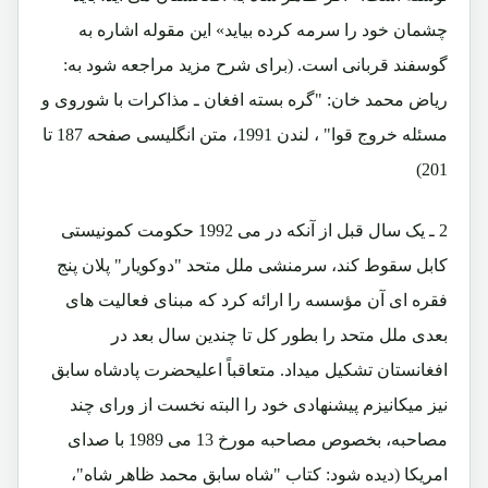
چشمان خود را سرمه کرده بیاید» این مقوله اشاره به
گوسفند قربانی است. (برای شرح مزید مراجعه شود به:
ریاض محمد خان: "گره بسته افغان ـ مذاکرات با شوروی و
مسئله خروج قوا" ، لندن 1991، متن انگلیسی صفحه 187 تا
201)
2 ـ یک سال قبل از آنکه در می 1992 حکومت کمونیستی
کابل سقوط کند، سرمنشی ملل متحد "دوکویار" پلان پنج
فقره ای آن مؤسسه را ارائه کرد که مبنای فعالیت های
بعدی ملل متحد را بطور کل تا چندین سال بعد در
افغانستان تشکیل میداد. متعاقباً اعلیحضرت پادشاه سابق
نیز میکانیزم پیشنهادی خود را البته نخست از ورای چند
مصاحبه، بخصوص مصاحبه مورخ 13 می 1989 با صدای
امریکا (دیده شود: کتاب "شاه سابق محمد ظاهر شاه"،