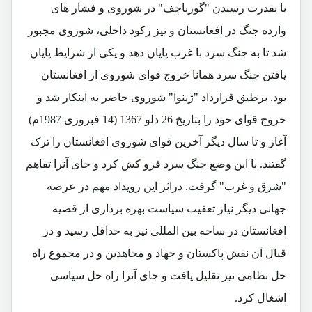
با بقدرت رسیدن "گورباچف" در شوروی و فشار های
وارده جنگ در افغانستان و نیز رکود داخلی، شوروی مجبور
شد تا به جنگ سرد با غرب پایان دهد و یکی از شرایط پایان
یافتن جنگ سرد همانا خروج قوای شوروی از افغانستان
بود. برطبق قرارداد "ژینوا" شوروی حاضر به اینکار شد و
خروج قوای خود را بتاریخ 26 دلو 1367 (14 فبروری 1987م)
آغاز و تا سال دیگر آخرین قوای شوروی افغانستان را ترک
گفتند. با این وضع جنگ سرد فرو کش کرد و جای آنرا تفاهم
"شرق و غرب" گرفت. دراثر این رویداد مهم در عرصه
جهانی دیگر نیاز تعقیب سیاست بهره برداری از قضیه
افغانستان در ساحه بین المللی نیز به حداقل رسید و در
قبال آن نقش پاکستان و جهاد و مجاهدین و در مجموع راه
حل نظامی نیز تقلیل یافت و جای آنرا راه حل سیاسی
اشغال کرد.