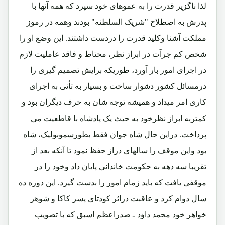
لذا ناگزیر قدرت را به عموهای خود سپرد که همه آنها با
پدرش به اصطلاح "شریک السلطنه" بودند وهمه در رموز
مملکت آشنا وکلید قدرت را دردست داشتند. این وضع او را
شخص کم جرآت در ابراز نظر، محتاط و فاقد عاملیت لازم
در اجرای امور بار آورد، طوریکه برایش تصمیم گیری را
درمسائل کشور دشوار ساخت و بسیار به تأنی به اجرای
کاری امر میداد و همیشه توجه شان به حرف دیگران بود و
کمتربه ابراز نظرخود به حیث یک پادشاه با قاطعیت می
پرداخت. دراین حال شاه جوان فقط بطورسموبولیک، شاه
بود واین موقف را سالهای دراز حفظ نمود تا آنکه بعد از
تقریبا سه دهه به حکومت خاندانی پایان داد وخود را در
موقفی یافت که باید زمام امور را بدست گیرد. این دوره ده
سال دوام کرد و عاقبت دراثر کودتای پسر کاکا و شوهر
خواهر خود محمد داؤد ـ صدراعظم اسبق که با تصویب