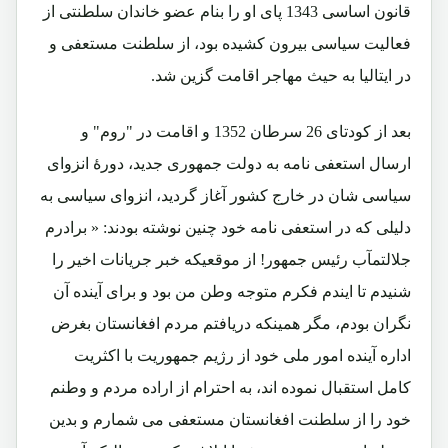
قانون اساسی 1343 پای او را بنام عضو خاندان سلطنتی از
فعالیت سیاسی بیرون کشیده بود، از سلطنت مستعفی و
در ایتالیا به حیث مهاجر اقامت گزین شد.
بعد از کودتای 26 سرطان 1352 و اقامت در "روم" و
ارسال استعفی نامه به دولت جمهوری جدید، دورۀ انزوای
سیاسی شان در خارج کشور آغاز گردید، انزوای سیاسی به
دلیلی که در استعفی نامه خود چنین نوشته بودند: « برادرم
جلالتمآب رئیس جمهور! از موقعیکه خبر جریانات اخیر را
شنیدم تا ایندم فکرم متوجه وطن من بود و برای آینده آن
نگران بودم، مگر همینکه دریافتم مردم افغانستان بغرض
اداره آینده امور ملی خود از رژیم جمهوریت با اکثریت
کامل استقبال نموده اند، به احترام از اراده مردم و وطنم
خود را از سلطنت افغانستان مستعفی می شمارم و بدین