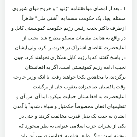
1 ـ بعد از امضای موافقتنامه "ژنیوا" و خروج قوای شوروی
مسئله ایجاد یک حکومت مسما به "آشتی ملی" ظاهراً
ازطرف داکتر نجیب رئیس رژیم حکومت کمونیستی کابل و
در واقع به هدایت مقامات مسکو مطرح شد. نجیب از
اعلیحضرت تقاضای اشتراک در قدرت را کرد، ولی ایشان
در پاسخ گفتند که با رژیم کابل همکاری نخواهند کرد، چون
نجیب ادامه رژیم کمونیستی است. اگر به افغانستان
برگردند، با مجاهدین یکجا خواهند رفت. با آنکه وزیر خارجه
وقت پاکستان صاحبزاده یعقوب خان از برگشت
اعلیحضرت به افغانستان حمایت میکرد، اما آی اس آی و
تنظیمهای افغان مخصوصاً حکمتیار و سیاف شدیداً با آمدن
ایشان به حیث یک بدیل قدرت مخالفت کردند و حتی در
یکی از نشرات حزب اسلامی عنوانی به نظر میخورد که
نوشته است: «اگر ظاهر شاه به افغانستان می آید، باید