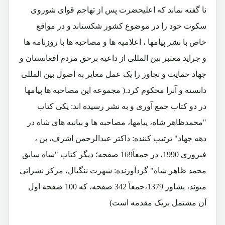
نا گفته نماند که اعلیحضرت پس از تهاجم قوای شوروی
سکوت خود را در موضوع کشور شکستاند و در مواقع
خاص با نشر پیامها ، اعلامیه ها و مصاحبه ها با روزنامه ها
و جراید معتبر بین المللی از داعیه برحق مردم افغانستان و
جهاد حمایت و تجاوز را یک عمل مغایر به اصول بین المللی
دانسته و آنرا محکوم کرد.( مجموعه این مصاحبه ها پیامها
در دو کتاب جمع آوری و به نشر رسیده اند: یکی کتاب
"محمدظاهر شاه، پیامها، مصاحبه ها و بیانیه های شاه در
دهه جهاد" ترتیب کننده: داکتر عبدالرحمن اشرف، بن ،
فبروری 1990، در جمعاً169 صفحه؛ دیگر کتاب "شاه سابق
محمد ظاهر شاه" گردآورنده: شهرت ننگیال، مرکز نشراتی
میوند، پشاور 1379،جمعاً 342 صفحه، که 100 صفحه اول
آن مشتمل بریک مقدمه است)