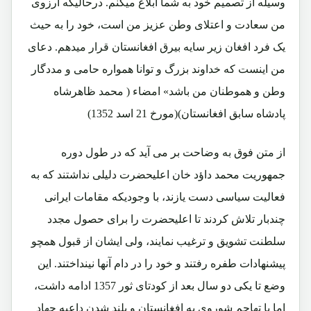
وسیله از تصمیم خود به شما ابلاغ میکنم. درحالیکه آرزوی
من سعادت و اعتلای وطن عزیز من است، خود را به حیث
یک فرد افغان زیر سایه بیرق افغانستان قرار میدهم. دعای
من اینست که خداوند بزرگ و توانا همواره حامی و مددگار
وطن و هموطنان من باشد» امضاء ( محمد ظاهرشاه
پادشاه سابق افغانستان)(مورخ 21 اسد 1352)
از متن فوق به وضاحت بر می آید که در طول دوره
جمهوریت محمد داؤد خان اعلیحضرت دلیلی نداشتند که به
فعالیت سیاسی دست یازند، با وجودیکه مقامات ایرانی
چندبار تلاش کردند تا اعلیحضرت را برای حصول مجدد
سلطنت تشویق و ترغیب نمایند، ولی ایشان از قبول همچو
پیشنهادات طفره رفتند و خود را در دام آنها نینداختند. این
وضع تا یکی دو سال بعد از کودتای ثور 1357 ادامه داشت،
اما با تهاجم شوروی به افغانستان و بلند شدن داعیه جهاد