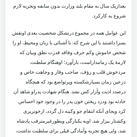
بعدازیک سال به مقام بلند وزارت بدون سابقه وتجربه لازم
شروع به کارکرد.
این عوامل همه در مجموع درتشکل شخصیت بعدی اونقش
بسزا داشتند با این شرح که: نا آشنائی با زبان ومحیط، او را
شخص خاموش وکم حرف وفاقد قدرت نطق وبیان که
لازمۀ یک زمامداراست، بارآورد؛ اوهنگام سلطنت
مردخوش قلب و رؤف، صاحب وقار و وجاهت خاص و
درعین زمان بسیارشکسته وپرتواضع بود که هیچگاه
درصدد اذیت وآزار کس نشد. هنگام شهادت پدراو شاهد آن
حادثه بود ودرد ریختن خون پدر را در وجود خود احساس
کرد وبجای آنکه انتقام جو وکینه دل گردد، ازخونریزی
وکشتار بیزار شد. اوبه یکبارگی وبطورغیرمترقب پادشاه
شد، ولی هیچ تجربه وآمادگی قبلی برای سلطنت نداشت،