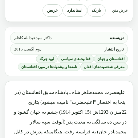
باریک
استاندارد
عریض
عرض متن
نویسنده
داکتر سیدعبدالله کاظم
تاریخ انتشار
دوم آگست 2016
افغانستان و جهان
فعالیت‌های سیاسی
لویه جرگه
معرفی شخصیت‌های افغان
نامه‌ها و پیشنهادها در مورد افغانستان
اعلیحضرت محمدظاهر شاه ـ پادشاه سابق افغانستان (در
اینجا به اختصار "اعلیحضرت" نامیده میشود) بتاریخ
22میزان 1293ش (15 اکتوبر 1914) چشم به جهان گشود و
در سن ده سالگی به معیت پدر (آنوقت سپه سالار
محمدنادر خان) به فرانسه رفت، هنگامیکه پدرش در کابل