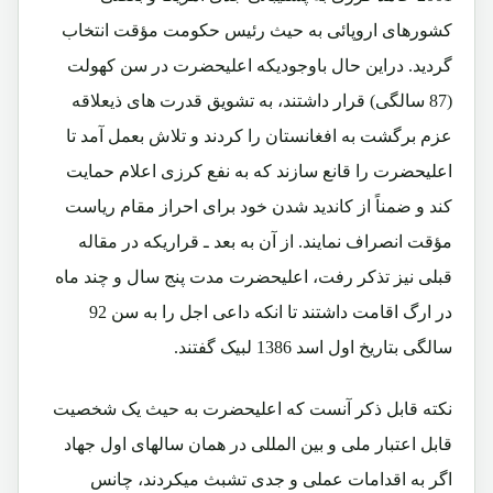
کشورهای اروپائی به حیث رئیس حکومت مؤقت انتخاب
گردید. دراین حال باوجودیکه اعلیحضرت در سن کهولت
(87 سالگی) قرار داشتند، به تشویق قدرت های ذیعلاقه
عزم برگشت به افغانستان را کردند و تلاش بعمل آمد تا
اعلیحضرت را قانع سازند که به نفع کرزی اعلام حمایت
کند و ضمناً از کاندید شدن خود برای احراز مقام ریاست
مؤقت انصراف نمایند. از آن به بعد ـ قراریکه در مقاله
قبلی نیز تذکر رفت، اعلیحضرت مدت پنج سال و چند ماه
در ارگ اقامت داشتند تا انکه داعی اجل را به سن 92
سالگی بتاریخ اول اسد 1386 لبیک گفتند.
نکته قابل ذکر آنست که اعلیحضرت به حیث یک شخصیت
قابل اعتبار ملی و بین المللی در همان سالهای اول جهاد
اگر به اقدامات عملی و جدی تشبث میکردند، چانس