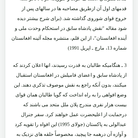
قدمهای اول آن ازطریق مصاحبه ها در سالهای پس از
خروج قوای شوروی گذاشته شد. (برای شرح بیشتر دیده
شود مقاله "نقش پادشاه سابق در استحکام وحدت ملی و
آینده افغانستان"، از این قلم، منتشره مجله آئینه افغانستان
شماره 13، مارچ ـ اپریل 1991)
3 ـ هنگامیکه طالبان به قدرت رسیدند، انها اعلان کردند که
از پادشاه سابق و اعضای فامیلش در افغانستان استقبال
میکنند، بدون آنکه راجع به نقش موصوف تذکری دهند. این
وضع افواهی را به راه انداخت که گویا طالبان همان قوای
بیست هزار نفری مندرج پلان ملل متحد می باشند که
درحمایت از اعلیحضرت عمل خواهند کرد. سفر جنرال
عبدالولی به پاکستان (جولای 1995) این افواه را تقویه کرد
و آوازه آن درهمه جا پیچید، مخصوصاً حلقه های نزدیک به