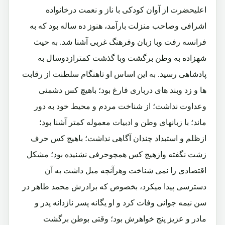
اعلیحضرت از آوان کودکی با ناز و نعمت درخانواده
اشرافی وصاحب منزلت بارآمد، هنوز ده ساله بود که به
فرانسه رفت وبا زبان وفرهنگ غربی آشنا شد. به حیث
شهزاده به وطن برگشت وبا گذشت کمترازدوسال به
پادشاهی رسید. به این اساس او تاهنگام سلطنت از رقابت
ها و زد وبند های درباری فارغ بود؛ باهیچ کس دشمنی
وعداوت نداشت؛ از شناخت مردم و محیط خود به دور
ماند؛ با زبانهای وطن و ادبیات معموله کمتر آشنا بود؛
ازظلم و استبداد چندان آگاهی نداشت؛ باهیچ کس حرف
زشت نگفته وازهیچ کس همچوحرفی نشنیده بود؛ مشکل
اقتصادی را نمی شناخت وهرآنچه میل داشت به آن
دسترسی پیدا میکرد، بخصوص که برادرش محمد طاهر در
سن نیمه جوانی وفات کرد و او یگانه پسر نازدانه پدر و
مادر و عزیز پنج خواهرش بود؛ وقتی بوطن برگشت