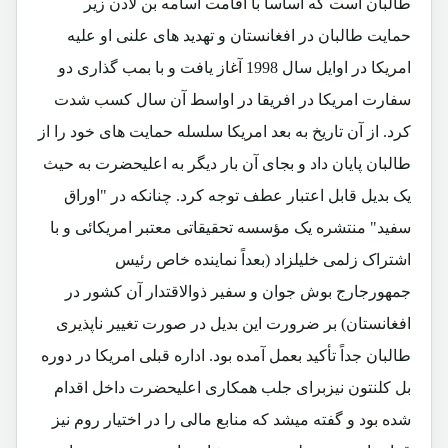
طالبان است که اساساً با اقامت اسامه بن لادن زیر
حمایت طالبان در افغانستان و تهدید های علنی او علیه
امریکا در اوایل سال 1998 آغاز یافت و با بمب گذاری دو
سفارت امریکا در افریقا در اواسط آن سال کسب شدت
کرد. از آن تاریخ به بعد امریکا سلسله حمایت های خود را از
طالبان پایان داد و بجای آن بار دیگر به اعلیحضرت به حیث
یک بدیل قابل اعتبار عطف توجه کرد. چنانکه در "اوراق
سفید" منتشره یک مؤسسه تحقیقاتی معتبر امریکائی و با
اشتراک زلمی خلیلزاد (بعداً نماینده خاص رئیس
جمهورجارج بوش جوان و سفیر ذوالاقتدار آن کشور در
افغانستان) بر ضرورت این بدیل در صورت تغییر ناپذیری
طالبان جداً تأکید بعمل آمده بود. اداره قبلی امریکا در دوره
بل کلنتون نیزبرای جلب همکاری اعلیحضرت داخل اقدام
شده بود و گفته میشد که منابع مالی را در اختیار روم نیز