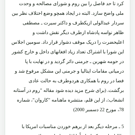
کرد تا حد فاصل را بین روم و شورای مصالحه و وحدت
ملی واضح سازد. البته در ایجاد همچو وضع اختلاف نظر بین
سردار عبدالولی ازیکطرف و داکتر سیرت ـ مصطفی
ظاهر نواسه پادشاه ازطرف دیگر نقش داشت و
اعلیحضرت را دریک موقف دشوار قرار داد. سومین اجلاس
این شورا با اشتراک تعداد زیاد افغانهای داخل و خارج کشور
در حومه شهربن ـ جرمنی دائر گردید و در نهایت با پا
درمیانی مقامات ایتالیا و جرمنی این مشکل مرفوع شد و
فضا در روم با همکاری هردوطرف به حالت عادی
برگشت. (برای شرح مزید دیده شود مقاله "روم در آستانه
انشعاب:، از این قلم، منتشره ماهنامه "کاروان"، شماره
78، مورخ 22 دسمبر 2000)
5 ـ مرحله دیگر بعد از برهم خوردن مناسبات امریکا با