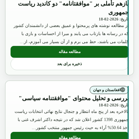
بازهم تأملی بر "موافقتانامه" دو کاندید ریاست
جمهوری
تاریخ: 2026-02-18
از مطالعه نوشته های پرمحتوا و عمیق بعضی از دانشمندان کشور
که در رسانه ها بازتاب می یابند و مبرا از احساسات و بازی با
کلمات می باشند، حظ می برم و از آن بسیار می آموزم، از…
مطالعه مقاله
: بازهم تأملی بر "موافقتانامه" دو کاندید
ذخیره برای بعد
افغانستان و جهان
بررسی و تحلیل محتوای "موافقتنامه سیاسی"
تاریخ: 2026-02-18
بالاخره بعد از پنج ماه انتظار و جنجال نتایج نهائی انتخابات ریاست
جمهوری 1398 کشور اعلان شد که در نتیجه داکتر اشرف غنی با
اخذ 50.64% آراء به حیث رئیس جمهور منتخب کشور…
مطالعه مقاله