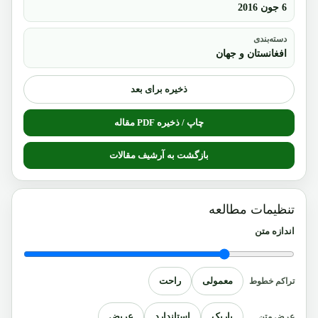
6 جون 2016
دسته‌بندی
افغانستان و جهان
ذخیره برای بعد
چاپ / ذخیره PDF مقاله
بازگشت به آرشیف مقالات
تنظیمات مطالعه
اندازه متن
معمولی
راحت
تراکم خطوط
باریک
استاندارد
عریض
عرض متن