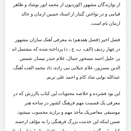
از نوازندگان مشهور اکوردیون از محمد انور نوشاد و ظاهر
قیامی و در نواختن گیتار از استاد حسین ارمان و خالد
ارمان نام است.
فصل اخیر (فصل هفدهم) به معرفی آهنک سازان مشهور
در چهار ردیف (الف، ب، ج ، د) پرداخته شده که مشتمل اند
بر: جلیل احمد مسحور جمال، غلام حیدر نیساز، شمس
الدین مسرور، غلام جیلانی نبی زاده، داد محمد الفت آهنگ،
عبدالله نوابی شاد کام و احمد علی ترنم.
این بود فشرده و خلاصه محتویات این کتاب باارزش که در
معرفی یک قسمت مهم فرهنگ کشور در ساحه هنر
موسیقی معاصریک مأخذ مهم و برازند محسوب میشود.
ضمن اینکه این خدمت بزرگ فرهنگی را به مؤلف ارجمند
کتاب "سرگذشت موسیقی معاصر افغانستان" جناب استاد