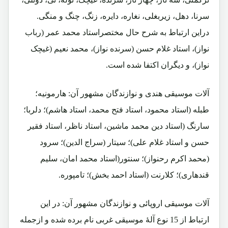
سرنا، دهل، زیربغلی، نغاره، دایره، زنگ، چنگ و منگی.
دراین ارتباط به شرح حال مختصراستاد محمد عمر (رباب
نواز)، استاد غلام حسن (سرنده نواز)، محمد نعیم (غیچک
نواز)، و دیگران اکتفا شده است.
آلات موسیقی هندی و نوازندگان مشهور آن: هارمونیه؛
طبله (استاد محمود، استاد فتح محمد، استاد هاشم)؛ دلربا؛
سارنگ (استاد دین محمد ماشین، استاد ناظر، استاد فقیر
حسن و استاد غلام علی)؛ سیتار (سراج الدین)؛ سرود
(محمد اکرم رحنواز)؛ سنتور(استاد محمد امان، سلیم
قندهاری)؛ کلارنت (استاد احمد بخش)؛ تامپوره.
آلات موسیقی اروپائی و نوازندگان مشهور آن: در این
ارتباط از 15 نوع آلۀ موسیقی غربی نام برده شده و ازجمله