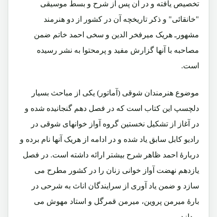
تخصیص یافته و در آن پس از شرح و بسط موسیقی
"خانقائی" و ذکر تاریخچه آن در کشور از دو هنرمند
مشهورـ هریک میرفخر الدین و سخی احمد خاتم ضمن
مصاحبه با آنها گزارش مفید و پرمحتوا به نشر رسیده
است.
موضوع هنرمندان شوقی (آماتور) یکی از مباحث بسیار
دلچسپ این کتاب است که در فصل دهم گنجانیده شده و
در آغاز از تشکیل نخستین گروه آواز خوانهای شوقی در
رادیو کابل سابق یاد شده و در ادامه از هریک آنها نام برده و
دربارۀ احمد ظاهر شرح بیشتر ارائه داشته است. در فصل
یازدهم نهضت آواز خوانی زنان را در کشور مطرح می
سازد و ضمن یاد آوری از سرایندگان اناث به شرحی در
بارۀ میرمن پروین، میرمن قمرگل و استاد مهوش می
پردازد.