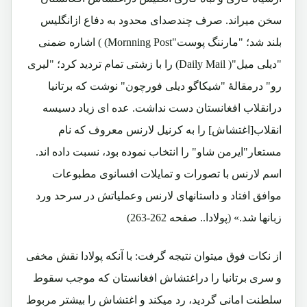
سخن میراند. صرف چندصدای محدود به دفاع ازانگلیس
بلند شد؛ "مارننگ پوست"Mornning Post) ) اشاره ضمنی
"دیلی میل"( Daily Mail) را با زشتی تمام تردید کرد؛ "لیری
رو" درمقالۀ "شیکاگو دیلی فورچون" نوشت که برتانیا
درانقلاب افغانستان دست نداشت. عده ای زیاد دسیسه
انقلاب[اغتشاش] را به کرنیل لارنس معروف که نام
مستعار"ایرمن شاو" را انتخاب نموده بود، نسبت داده اند.
اسم لارنس با تصورات و تمایلات افسانوی مطبوعات
موافق افتاد و داستانهای لارنس وعملیاتش در سرحد ورد
زبانها شد.» (پولادا.. صفحه 262-263)
از نکات فوق میتوان نتیجه گرفت: با آنکه پولادا نقش مخفی
و سری برتانیا را دراغتشاش افغانستان که موجب سقوط
سلطنت امانی گردید، رد میکند و اغتشاش را بیشتر مربوط