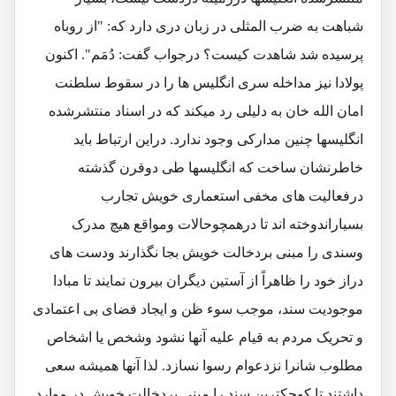
شباهت به ضرب المثلی در زبان دری دارد که: "از روباه
پرسیده شد شاهدت کیست؟ درجواب گفت: دُمَم". اکنون
پولادا نیز مداخله سری انگلیس ها را در سقوط سلطنت
امان الله خان به دلیلی رد میکند که در اسناد منتشرشده
انگلیسها چنین مدارکی وجود ندارد. دراین ارتباط باید
خاطرنشان ساخت که انگلیسها طی دوقرن گذشته
درفعالیت های مخفی استعماری خویش تجارب
بسیاراندوخته اند تا درهمچوحالات ومواقع هیچ مدرک
وسندی را مبنی بردخالت خویش بجا نگذارند ودست های
دراز خود را ظاهراً از آستین دیگران بیرون نمایند تا مبادا
موجودیت سند، موجب سوء ظن و ایجاد فضای بی اعتمادی
و تحریک مردم به قیام علیه آنها نشود وشخص یا اشخاص
مطلوب شانرا نزدعوام رسوا نسازد. لذا آنها همیشه سعی
داشتند تا کوچکترین سند را مبنی بردخالت خویش در موارد