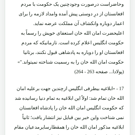
وحاضراست درصورت وجودچنین یک حکومت با مردم
افغانستان از درِ دوستی پیش آمده وامداد لازمه را برای
اعمار دوباره وانکشاف آن مملکت عرضه نماید.
اعلیحضرت امان الله خان استعفای خویش را رسماً به
حکومت انگلیس اعلام کرده است. تازمانیکه که مردم
افغانستان او را دوباره به پادشاهی قبول نکنند، برتانیا
حکومت امان الله خان را به رسمیت شناخته نمیتواند."»
(پولادا... صفحه 263 - 264)
17 - «ابلاغیه بیطرفی انگلیس ازچندین جهت برعلیه امان
الله خان تمام شد: اولاً این ابلاغیه به تمام دنیا رسانیده شد
که حکومت انگلیس امان الله خان را پادشاه افغانستان
نمی شناخت واین خبر بین قبایل نیز انتشار یافت؛ ثانیاً
ابلاغیه مذکور امان الله خان را همقطارسایرمدعیان مقام