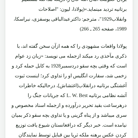
برتانیه تردید مینماید.»(پولادا، لیون: "اصلاحات
وانقلاب1929"، مترجم: داکترعبدالباقی یوسفزی، نبراسکا،
1989، صفحه 265 ـ 266)
پولادا واقعات مشهودی را که همه ازآن سخن گفته اند، با
ذکری مآخذی رد میکند ازجمله می نویسد: «زبان زد عوام
است که وقتی بچه سقو دردسمبر1928 به کابل حمله کرد و
زخمی شد، سفارت انگلیس او را تداوی کرد؛ اینست ثبوت
آغشتگی برتانیه درانقلاب[اغتشاش]، درحالیکه خاطرات
آتشه نظامی برتانیه L. W. Best که جریانات جنگ را
درهرساعت بقید تحریر درآورده و ازجمله اسناد مخصوص و
سری میباشد و از پناه گزینی و یا تداوی بچه سقو ذکر بمیان
نیامده است. خبر دیگر که درافغانستان شیوع یافت توزیع
کردن عکس برهنه ملکه ثریا بین قبایل توسط نمایندگان