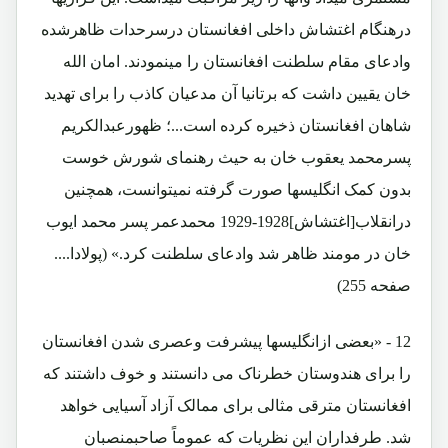
درهنگام اغتشاش داخلی افغانستان درسرحدات ظاهرشده
وادعای مقام سلطنت افغانستان را مینمودند. امان الله
خان یقیین داشت که برتانیا آن مدعیان کاذب را برای تهدید
شاهان افغانستان ذخیره کرده است...؛ ظهورعبدالکریم
پسرمحمد یعقوب خان به حیث رهنمای شورش خوست
بدون کمک انگلیسها صورت گرفته نمیتوانست، همچنین
درانقلاب[اغتشاش]1928-1929 محمدعمر پسر محمد ایوب
خان در مومند ظاهر شد وادعای سلطنت کرد.» (پولادا....
صفحه 255)
12 - «بعضی ازانگلیسها پیشرفت وعصری شدن افغانستان
را برای هندوستان خطرناک می دانستند و خوف داشتند که
افغانستان مترقی مثالی برای ممالک آزاد آسیایی خواهد
شد. طرفداران این نظریات که عموماً صاحبمنصبان