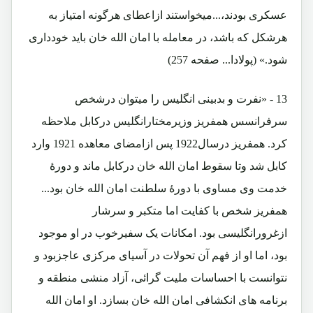
عسکری بودند،...میخواستند ازاعطای هرگونه امتیاز به
هرشکل که باشد، در معامله با امان الله خان باید خودداری
شود.» (پولادا... صفحه 257)
13 - «نفرت و بدبینی انگلیس را میتوان درشخص
سرفرانسس همفریز وزیرمختارانگلیس درکابل ملاحظه
کرد. همفریز درسال1922 پس ازامضای معاهده 1921 وارد
کابل شد وتا سقوط امان الله خان درکابل ماند و دورۀ
خدمت وی مساوی با دورۀ سلطنت امان الله خان بود...
همفریز شخص با کفایت اما متکبر و سرشار
ازغرورانگلیسی بود. امکانات یک سفیرخوب در او موجود
بود، اما او از فهم آن تحولات در آسیای مرکزی عاجزبود و
نتوانست با احساسات ملیت گرائی، آزاد منشی منطقه و
برنامه های انکشافی امان الله خان بسازد. او امان الله