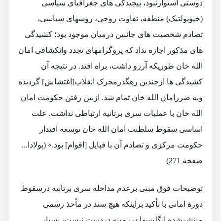
دوستی استوارنبود، پیچیدگی های جغرافیای سیاسی
(جیوپولتیک) منطقه، تفاوت روحی، روشهای سیاسی،
تصادم شخصیت های جانبین درمیان موجود بود؛ کشیدگی
های مذکور اجازه نداد که پروگرامهای تجدد وانکشافی امان
الله خان طوریکه آرزو داشت، براه افتد. در نتیجه آن
کشیدگی ها ازچندین رهگذرمحرک انقلاب[اغتشاش] گردیده
وبه ضررامان الله خان تمام شد. ازبین رفتن حکومت امان
الله خان با عملیات سری برتانیه ارتباطی نداشت. علت
اساسی سقوط سلطنت امان الله خان توسعه اقتدار
حکومت مرکزی و تصادم آن با قبایل [اقوام] بود.» (پولادا...
صفحه 271)
توضیحات فوق مبنی برعدم مداخله سری برتانیه درسقوط
دورۀ امانی با تأکید براینکه هیچ سند در مأخذ رسمی
منتشرشده انگلیسها درزمینه دردست نیست، بسیار