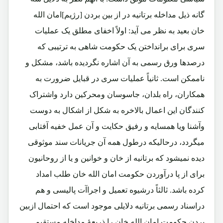
گانه ذیل مداخله برتانیه در از بین بردن [رژیم]امان الله
خان بعید به نظر می آید: اولاً اخفای مطلق یک عملیات
سری برای برانداختن یک حکومت شاهی به ترتیبی که
درصدها ورق رسمی به آن اشاره نگردیده باشد، مشکل و
ناممکن است. ثانیاً عملیات سری در قبایل ضرورت به
همکاران، راه بلدان، جاسوسان ومحرکین دارد واشتراک
کنندگان این اعمال بالاخره به شکل از اشکال به دوست
وآشنا ویا همسایه و رفیق حکایت و آن عمل خفیه آفتابی
میگردد، درحالیکه درطول همه آن جریانات سند موثوقی
دیده نمیشود که برتانیه از خان و خوانین و یا از روحانیون
برای از پا درآوردن حکومت امان الله خان طلب امداد
کرده باشد. ثالثاً درشیوه تعمیل و اجراآت پالیسی و هم
دراسناد رسمی برتانیه دلایلی موجود است که احتمال ازبین
بردن حکومت امان الله خان را ذریعۀ مداخله مستقیم