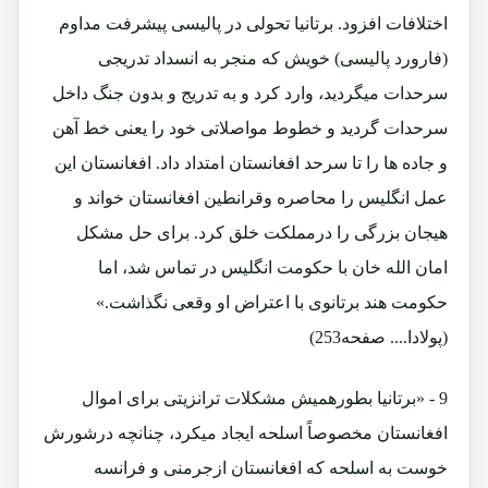
اختلافات افزود. برتانیا تحولی در پالیسی پیشرفت مداوم
(فارورد پالیسی) خویش که منجر به انسداد تدریجی
سرحدات میگردید، وارد کرد و به تدریج و بدون جنگ داخل
سرحدات گردید و خطوط مواصلاتی خود را یعنی خط آهن
و جاده ها را تا سرحد افغانستان امتداد داد. افغانستان این
عمل انگلیس را محاصره وقرانطین افغانستان خواند و
هیجان بزرگی را درمملکت خلق کرد. برای حل مشکل
امان الله خان با حکومت انگلیس در تماس شد، اما
حکومت هند برتانوی با اعتراض او وقعی نگذاشت.»
(پولادا.... صفحه253)
9 - «برتانیا بطورهمیش مشکلات ترانزیتی برای اموال
افغانستان مخصوصاً اسلحه ایجاد میکرد، چنانچه درشورش
خوست به اسلحه که افغانستان ازجرمنی و فرانسه