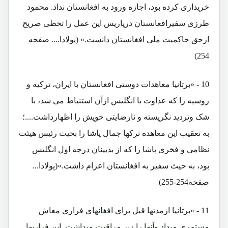
خریداری کرده بود، اجازه ورود به افغانستان نداد. محمود
طرزی سفیرافغانستان درپاریس این عمل را تخطی صریح
ازحق حاکمیت ملی افغانستان دانست.» (پولادا.... صفحه
254)
10 - «برتانیا معاهدات دوستی افغانستان با ایران، ترکیه و
روسیه را که عداوت با انگلیس ازآن استنباط می شد، با
شک وتردید نگریسته و نارضایتی خویش را اظهارداشت....؛
به تعقیب این معاهده ترکها جمال پاشا را بحیث رئیس هیئت
نظامی و فخری پاشا را که از بدبینان درجه اول انگلیس
بود، به حیث سفیر به افغانستان اعزام داشت.»(پولادا...
صفحه254-255)
11 - «برتانیا ازمدتها قبل برای افغانهای فراری معاش
مستمری میداد وآنها را زیر مراقبت میداشت. این فراریها