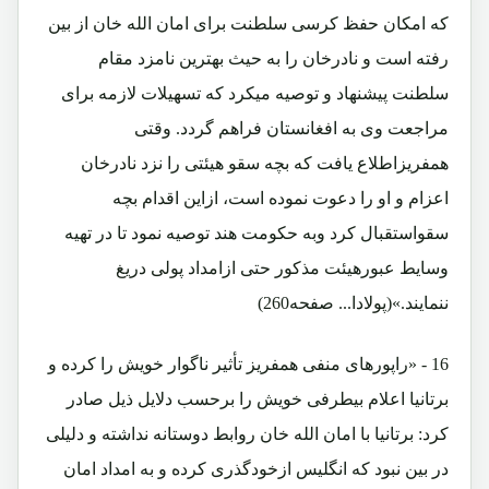
که امکان حفظ کرسی سلطنت برای امان الله خان از بین
رفته است و نادرخان را به حیث بهترین نامزد مقام
سلطنت پیشنهاد و توصیه میکرد که تسهیلات لازمه برای
مراجعت وی به افغانستان فراهم گردد. وقتی
همفریزاطلاع یافت که بچه سقو هیئتی را نزد نادرخان
اعزام و او را دعوت نموده است، ازاین اقدام بچه
سقواستقبال کرد وبه حکومت هند توصیه نمود تا در تهیه
وسایط عبورهیئت مذکور حتی ازامداد پولی دریغ
ننمایند.»(پولادا... صفحه260)
16 - «راپورهای منفی همفریز تأثیر ناگوار خویش را کرده و
برتانیا اعلام بیطرفی خویش را برحسب دلایل ذیل صادر
کرد: برتانیا با امان الله خان روابط دوستانه نداشته و دلیلی
در بین نبود که انگلیس ازخودگذری کرده و به امداد امان