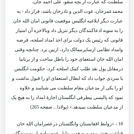
سلطنت که عبارت از بچه سقو، علی احمد جان،
محمدعمرجان، غوث الدین و نادرخان باشد، قرار داد - به
عبارت دیگر ابلاغیه انگلیس موقعیت قانونی امان الله خان
را به سویه ادعاکنندگان دیگر تنزیل داد وبالاخره آن امتیاز
قانونی که رئیس یک دولت برای اخذ امداد اسلحه، قرضه
وامداد نظامی ازسایرممالک دارد، ازبین برد. چنانچه وقتی
امان الله خان استعفای خود را باطل ساخت و از برتانیا
درمقابل پول نقد طلب کمک اسلحه کرد، حکومت انگلیس
با سردی جواب داد که ابطال استعفای او را قبول نداشت و
او را یکی از مدعیان مقام سلطنت می شناسد و علاوه
نمود که پالیسی بیطرفی انگلستان اجازۀ امداد را به هیچ یک
از مدعیان سلطنت نمیدهد.» (پولادا... صفحه 265)
18 - «روابط افغانستان وانگلستان درعصرامان الله خان
قناعت بخش نبود و به همین دلیل عده زیادی از نویسندگان،