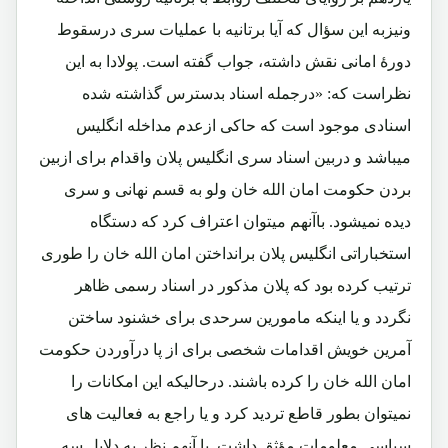
ونیزبه این سؤال که آیا برتانیه با عملیات سری درسقوط
دورۀ امانی نقش داشته، جواب گفته است. پولادا به این
نظراست که: «درجمله اسناد بدسترس گذاشته شده
اسنادی موجود است که حاکی ازعدم مداخله انگلیس
میباشد و دربین اسناد سری انگلیس پلان واقدام برای ازبین
بردن حکومت امان الله خان ولو به قسم نهانی و سری
دیده نمیشود. باآنهم میتوان اعتراف کرد که دستگاه
استخباراتی انگلیس پلان برانداختن امان الله خان را طوری
ترتیب کرده بود که پلان مذکور در اسناد رسمی ظاهر
نگردد و یا اینکه مامورین سرحدی برای خشنود ساختن
آمرین خویش اقدامات شخصی برای از پا درآوردن حکومت
امان الله خان را کرده باشند. درحالیکه این امکانات را
نمیتوان بطور قاطع تردید کرد و یا راجع به فعالیت های
سیاسی معلومات مؤثق داشت. با آنهم نظر به دلایل سه