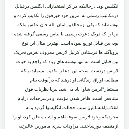
انگلیس بود، درحالیکه مراکز استخباراتی انگلیس درقبایل
درمکاتیب رسمی به آمرین خود خبرفوق را تکذیب کرده و
نوشته اند که یکی ازمخالفین امان الله خان عکس ملکه
ثریا را که دریک دعوت رسمی با لباس رسمی گرفته شده
بود، بین قبایل توزیع نموده است. بهترین مثال این نوع
پروپاگند ها فرستادن کرنیل لارنس معروف بغرض تحریک
بین قبایل است. نه تنها نوشته های زیاد که راجع به حیات
لارنس دردست است، این ادعا را تکذیب مینماید، بلکه
مطالعه اوراق زندگانی او درهند که درآنوقت بنام
مستعار"ایرمن شاو" یاد می شد، نیزبا نظریات فوق
متناقض است. ظاهر شدن مؤقت او درسرحدات درایام
انقلاب[اغتشاش] سبب خجالت انگلیسها گردید و به
مجردیکه وجود لارنس سوء تفاهم و اشتباه خلق کرد، او را
ازمنطقه دورساختند. مراودات سری مامورین عالیرتبه