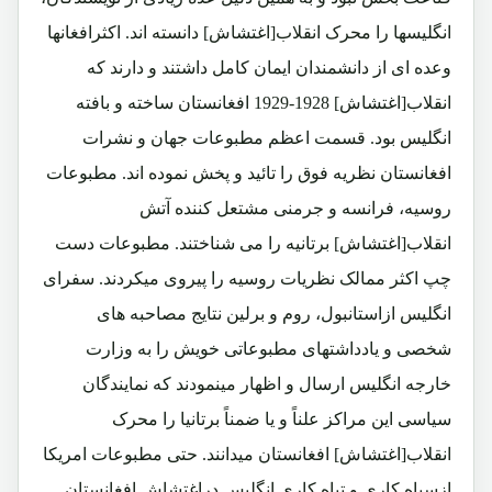
انگلیسها را محرک انقلاب[اغتشاش] دانسته اند. اکثرافغانها
وعده ای از دانشمندان ایمان کامل داشتند و دارند که
انقلاب[اغتشاش] 1928-1929 افغانستان ساخته و بافته
انگلیس بود. قسمت اعظم مطبوعات جهان و نشرات
افغانستان نظریه فوق را تائید و پخش نموده اند. مطبوعات
روسیه، فرانسه و جرمنی مشتعل کننده آتش
انقلاب[اغتشاش] برتانیه را می شناختند. مطبوعات دست
چپ اکثر ممالک نظریات روسیه را پیروی میکردند. سفرای
انگلیس ازاستانبول، روم و برلین نتایج مصاحبه های
شخصی و یادداشتهای مطبوعاتی خویش را به وزارت
خارجه انگلیس ارسال و اظهار مینمودند که نمایندگان
سیاسی این مراکز علناً و یا ضمناً برتانیا را محرک
انقلاب[اغتشاش] افغانستان میدانند. حتی مطبوعات امریکا
ازسیاه کاری و تباه کاری انگلیس دراغتشاش افغانستان