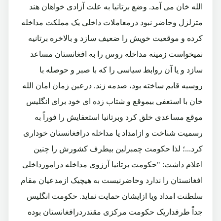
الله خان می آمد. وضع برتانیا به علت آزادی خواهان هند
متزلزل وحاضر نبود درمعاملات داخلی یک مملکت مداخله
کرده و موقعیت خویش را ضعیف سازد و بالاخره برتانیه
نمیخواست زمینه مداخله روس را به افغانستان مساعد
سازد و یا آن روابط سیاسی را که با صبر و حوصله با
روسیه قایم ساخته بود، صدمه زند. درعین زمان امان الله
خان با استعفی بیموقع و شتاب زده ای خود برای انگلیس
موقع مساعدی خلق کرد وبرتانیا استعفایش را فوراً به
رسمیت شناخت و ازامداد یا مداخله درافغانستان خوداری
کرد...؛ لذا حکومت چمبرلین بیطرف کشورش را چنین
اعلام داشت: "حکومت برتانیا آرزوی مداخله درامورداخلی
افغانستان را ندارد وحاضرنیست به هیچیک ازمدعیان مقام
سلطنت امداد ویا ازایشان حمایت نماید. حکومت انگلیس
جداً طرفداریک حکومت مرکزی مقتدردرافغانستان بوده