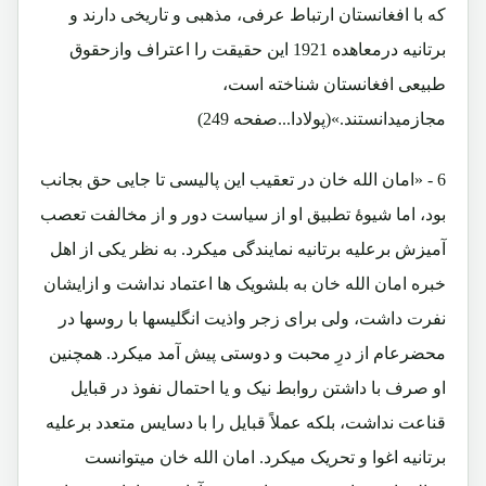
که با افغانستان ارتباط عرفی، مذهبی و تاریخی دارند و
برتانیه درمعاهده 1921 این حقیقت را اعتراف وازحقوق
طبیعی افغانستان شناخته است،
مجازمیدانستند.»(پولادا...صفحه 249)
6 - «امان الله خان در تعقیب این پالیسی تا جایی حق بجانب
بود، اما شیوۀ تطبیق او از سیاست دور و از مخالفت تعصب
آمیزش برعلیه برتانیه نمایندگی میکرد. به نظر یکی از اهل
خبره امان الله خان به بلشویک ها اعتماد نداشت و ازایشان
نفرت داشت، ولی برای زجر واذیت انگلیسها با روسها در
محضرعام از درِ محبت و دوستی پیش آمد میکرد. همچنین
او صرف با داشتن روابط نیک و یا احتمال نفوذ در قبایل
قناعت نداشت، بلکه عملاً قبایل را با دسایس متعدد برعلیه
برتانیه اغوا و تحریک میکرد. امان الله خان میتوانست