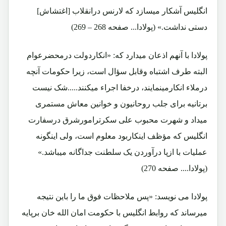
انگلیس آشکار میسازد که لارنس درانقلاب [اغتشاش]
دستی نداشت.» (پولادا... صفحه 268 – 269)
پولادا با آنهم اذعان میدارد که: «انکاردولت درمحضرعوام
البته طرف اشتباه وقابل سؤال است، زیرا حکومات آنچه
درملاء انکارمینمایند، درخفا اجراء میکنند.....شک نیست
برتانیه برای جلب روحانیون و خوانین معاش مستمری
میداد و شهرت محبوب علی سکرترامورشرق درسفارت
انگلیس که مؤظف اینکاربود معلوم است، ولی اینگونه
عملیات با ازپا درآوردن یک سلطنت جداگانه میباشد.»
(پولادا.... صفحه 270)
پولادا می نویسد: «پس ملاحظات فوق ما را باین نتیجه
میرساند که روابط انگلیس با حکومت امان الله خان برپایه