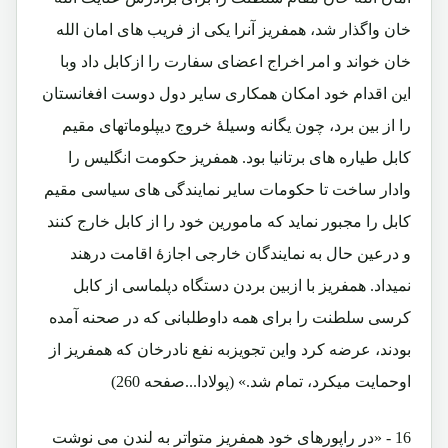
خان واگذار شد، همفریز آنرا یکی از فریب های امان الله
خان خواند و امر اخراج اعضای سفارت را ازکابل داد وبا
این اقدام خود امکان همکاری سایر دول دوست افغانستان
را از بین برد، چون یگانه وسیلۀ خروج دیپلوماتهای مقیم
کابل طیاره های برتانیا بود. همفریز حکومت انگلیس را
وادار ساخت تا حکومات سایر نمایندگی های سیاسی مقیم
کابل را مجبور نماید که مامورین خود را از کابل خارج کنند
و درعین حال به نمایندگان خارجی اجازۀ اقامت درهند
نمیداد. همفریز با ازبین بردن دستگاه دپلماسی از کابل
کرسی سلطنت را برای همه داوطلبانی که در صحنه آمده
بودند، عرضه کرد واین تجویزبه نفع نادرخان که همفریز از
اوحمایت میکرد، تمام شد.» (پولادا...صفحه 260)
16 - «در راپورهای خود همفریز متواتر به لندن می نوشت