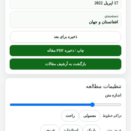
17 اپریل 2022
دسته‌بندی
افغانستان و جهان
ذخیره برای بعد
چاپ / ذخیره PDF مقاله
بازگشت به آرشیف مقالات
تنظیمات مطالعه
اندازه متن
معمولی
راحت
تراکم خطوط
باریک
استاندارد
عریض
عرض متن