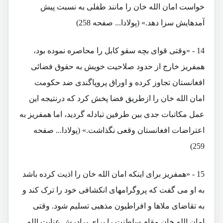
خواست امان الله خان را مانند طفلی به نسبت پیش
آمدهایش سزا دهد.» (پولادا... صفحه 258)
14 - «وقتی قوای بچه سقو کابل را محاصره نموده بود،
همفریز خارج از حدود صلاحیت خویش به حقوق فضائی
افغانستان تجاوز کرده و اوراق پروپاگندی ضد حکومت
امان الله خان را ازطریق فضا پخش کرد که درنتیجه این
عمل مکاتبات جدی بین طرفین تبادله گردید، اما همفریز به
اعتراضات افغانستان وقعی نگذاشت.» (پولادا... صفحه
259)
15 - «همفریز برای اینکه امان الله خان را اذیت کرده باشد
به او می گفت که پروگرامهای انکشافی خود را ترک کند و
به تقاضای ملاها و افراطیون مذهبی تسلیم شود. وقتی
امان الله خان مقام سلطنت را برای برادرش عنایت الله