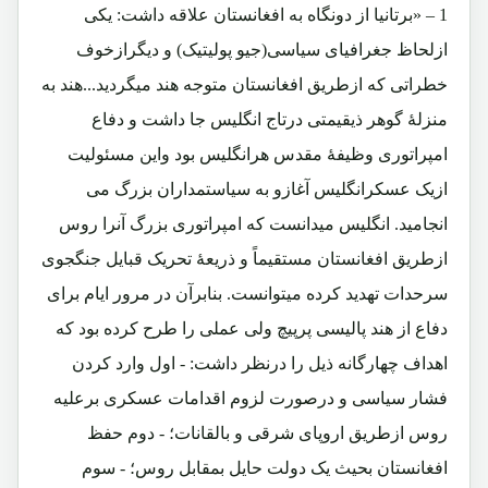
1 – «برتانیا از دونگاه به افغانستان علاقه داشت: یکی
ازلحاظ جغرافیای سیاسی(جیو پولیتیک) و دیگرازخوف
خطراتی که ازطریق افغانستان متوجه هند میگردید...هند به
منزلۀ گوهر ذیقیمتی درتاج انگلیس جا داشت و دفاع
امپراتوری وظیفۀ مقدس هرانگلیس بود واین مسئولیت
ازیک عسکرانگلیس آغازو به سیاستمداران بزرگ می
انجامید. انگلیس میدانست که امپراتوری بزرگ آنرا روس
ازطریق افغانستان مستقیماً و ذریعۀ تحریک قبایل جنگجوی
سرحدات تهدید کرده میتوانست. بنابرآن در مرور ایام برای
دفاع از هند پالیسی پرپیچ ولی عملی را طرح کرده بود که
اهداف چهارگانه ذیل را درنظر داشت: - اول وارد کردن
فشار سیاسی و درصورت لزوم اقدامات عسکری برعلیه
روس ازطریق اروپای شرقی و بالقانات؛ - دوم حفظ
افغانستان بحیث یک دولت حایل بمقابل روس؛ - سوم