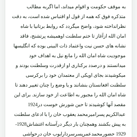
به موقف حکومت و اقوام میداند، اما اگربه مطالب
متذکره فوق که همه از قول او اقتباس شده است، به دقت
نظرانداخته شود، واضح میگردد که روابط برتانیا با شاه
امان الله ازآغاز تا ختم سلطنت اوهمیشه پرتشنج، فاقد
نشانه های حسن نیت واعتماد ذات البینی بوده که انگلیسها
موجودیت شاه امان الله را مانع نیل به اهداف خود
میدانستند و درصدد برکناری او ازقدرت وسلطنت بودند و
میکوشیدند بجای اویکی از معتمدان خود را برکرسی
سلطنت افغانستان بنشانند و یا وضع را چنان تغییر دهند تا
شاه امان الله را مجبور به اطاعت از خود سازند. برای این
مقصد آنها کوشیدند تا حین شورش خوست در1924
عبدالکریم پسرامیرمحمد یعقوب خان را با ادعای سلطنت
به پیش بکشند وهمچنان بار دیگر درآستانه اغتشاش1928-
1929 حضورمحمدعمرپسرسردارایوب خان درحواشی