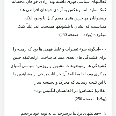
فعالیتهای سیاسی سِری داشته وبه آزادی خواهان مخفیانه
کمک نماید، اما برعکس به آزادی خواهان افراطی هند
وپیشوایان مهاجرین هندی مقیم کابل با وجود اینکه
میدانست که ایشان با بلشویکها همدست اند، علناً کمک
میکرد.» (پولادا... صفحه 250)
7 - «اینگونه سوء تعبیرات و غلط فهمی ها بود که زمینه را
برای کشیدگی های بعدی مساعد ساخت. ازآنجائیکه چنین
کشیدگی ها ازموضوعات مشهور و روزمره سیاسی آسیای
مرکزی بود، لذا مطالعۀ آن جریانات برخی از مشاهدین را
با این نتیجه رسانید که محرک و دسیسه ساز
انقلاب[اغتشاش] در افغانستان انگلیس بود.»
(پولادا...صفحه 250)
8 - «فعالیتهای برتانیا درسرحدات به نوبه خود برحجم