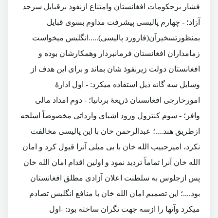
فشار برحکومات افغانستان وامتناع ازنفوذ برقبایل سرحد
آزاد؛ - چهارم پالیسی پیشرفت مداوم بسوی قبایل
بمنظورتسخیرآن(فارورد پالیسی).....انگلیس میخواست
زمامداران افغانستان فرمانبردار وهمکارشان بوده و
افغانستان دولت زیرنفوذ شان بماند و برای این هدف از
وسایل سه گانه ذیل استفاده میکرد: - اول ادارۀ
امورخارجی افغانستان ذریعۀ برتانیا؛ - دوم امداد مالی
وافر؛ - سوم کنترول ورود اشیای وارداتی مخصوصاً اسلحه
ازطریق هند....؛ عبدالرحمن خان با این پالیسی مخالفت
نکرد، امیرحبیب الله خان با بی میلی آنرا قبول کرد و امان
الله خان آنرا تماماً تردید نمود و اولین اقدام امان الله خان
پس ازجلوس به سلطنت اعلان آزادی مطلق افغانستان
بود....؛ این تصمیم امان الله خان با منافع انگلیس تصادم
میکرد وآنها را ازسه جهت نگران ساخته بود: -اول