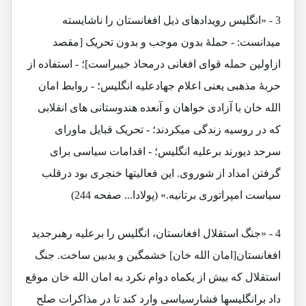
3 - «انگلیس رویدادهای ذیل افغانستان را ناشایسته
میدانست: - حملۀ بدون موجب و بدون تحریک [مقصد
ازاولین حمله قوای افغانی درمحاذ خیبراست]؛ - استفاده از
حربۀ مذهبی یعنی اعلام جهادعلیه انگلیس؛ - روابط امان
الله خان با آزادی خواهان و آنعده هندوستانی های انقلابی
که در روسیه زندگی میکردند؛ - تحریک قبایل ماورای
سرحد دیورند برعلیه انگلیس؛ - اقدامات سیاسی برای
گرفتن امداد از شوروی. این فعالیتها خنجری بود درقلب
سیاست امپراتوری برتانیه.» (پولادا... صفحه 244)
4 - «جنگ استقلال افغانستان، انگلیس را برعلیه رهبرجدید
افغانستان[امان الله خان] خشمگین و بدبین ساخت. جنگ
استقلال که بیش از یکماه دوام نکرد به امان الله خان موقع
داد برانگلیسها فشارسیاسی وارد کند تا در مذاکرات صلح