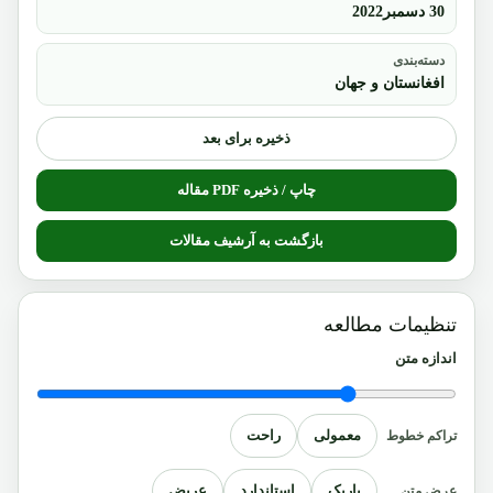
30 دسمبر2022
دسته‌بندی
افغانستان و جهان
ذخیره برای بعد
چاپ / ذخیره PDF مقاله
بازگشت به آرشیف مقالات
تنظیمات مطالعه
اندازه متن
معمولی
راحت
تراکم خطوط
باریک
استاندارد
عریض
عرض متن