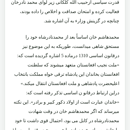
قدرت سیاسی ازحبیب الله کلکانی زیر لوای محمد نادرخان
فعالیت کرده و امتحان صداقت و اخلاص را داده بودند،
چنانچه در گزینش وزارء به آن اشاره شد.
محمدهاشم خان اساساً بعد از محمدنادرشاه خود را
مستحق شاهی میدانست، طوریکه به این موضوع نیز
درقانون اساسی 1310 درماده 5 اشاره گردیده است که:
«ملت نجیب افغانستان متعهد میشوند که سلطنت
افغانستان بخاندان این پادشاه ترقی خواه مملکت بانتخاب
اعلیحضرت پادشاهی و ملت افغانستان انتقال میکند.»
دراین ارتباط درقانو ن اساسی تذکر رفته است که:
«خاندان عبارت است از اولاد ذکور کبیر و برادر». این نکته
میرساند که اگر محمدهاشم خان در وقت شهادت
محمدنادرشاه در کابل می بود، احتمال قوی داشت تا خود
را جانشین برادر خود سازد. با همین روحیه وقتی او بوسیلۀ