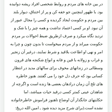
در بین خانه های مردم و روابط شخصی افراد ریشه دوانیده
بود. با ظهور اینچنین جو خفه کن و پر از اختناق، دیوار بلند
بین مردم و حکومت ایجاد گردیده و کسی را مجال عبور از
آن نبود. او بر کسی اعتماد نداشت و همه چیز را با شک و
تردید نگاه میکرد و صرف ازطریق ضبط احوالات بر مردم
حکومت میراند و از مردم میخواست تا بدون چون و چرا به
امر و نهی او اطاعت بلاقید و شرط نمایند، درغیر آن زنجیر
و غراب و زولانه با قین و فانه و انواع شکنجه های قرون
وسطائی در زندانهای مخوف برای سالهای مدید در انتظار
کسانی بود که حرف دل خود را می گفتند. هنوز خاطره
های تلخ آن زمان دراذهان بعضی ها زنده است و اگرچه از
شاهدان عینی کمتر کسی درقید حیات میباشد، اما
حکایتهای جانگذار آن اوضاع تاهنوز فراموش خاطرخانواده
نشده است.(برای شرح مزید دیده شود ـ امین الله دریځ: