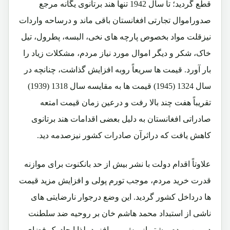
قطع گردید؛ تا سال 1942 تنها هند برتانوی یگانه مرجع
صدوراموال تجارتی افغانستان باقی ماند و درساحه واردات
نیزقلت مواد بخصوص پارچه های نخی، البسه، پطرول، تیل
خاک، شکر و دیگر اموال مورد نیاز مردم، مشکلات زیاد را
بار آورد. قیمت ها سریعاً روبه افزایش گذاشت، چنانچه در
سال 1324 (1945) قیمت ها به مقایسه سال 1318 (1939)
تقریباً هفت چند بالا رفت و درعین زمان قیمت امتعه
صادراتی افغانستان به دلیل بعضی اقدامات هند برتانوی
کاهش یافت که دراثرآن صادرات کشور نیزصدمه دید.
علاوتاً اقدام دولت با نشر بیش از حد بانکنوت برای موازنه
قدرت خرید مردم، موجب تورم پولی و افزایش مزید قیمت
ها درداخل کشور گردید. این وضع درجوار نارضایتی های
ناشی از استبداد محمد هاشم خان بر روحیه ضد سلطنت
در بین مردم بیشتر از پیش می افزود، لذا ایجاد یک فضای