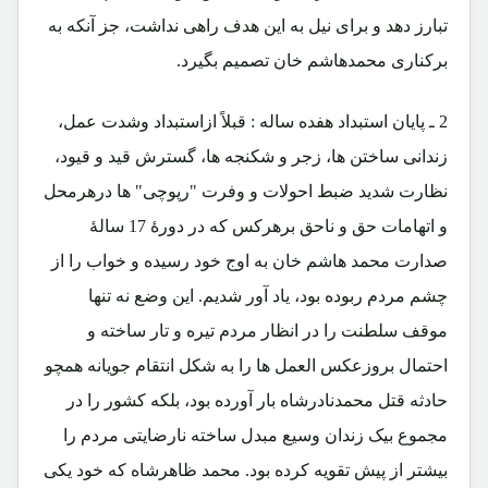
تبارز دهد و برای نیل به این هدف راهی نداشت، جز آنکه به
برکناری محمدهاشم خان تصمیم بگیرد.
2 ـ پایان استبداد هفده ساله : قبلاً ازاستبداد وشدت عمل،
زندانی ساختن ها، زجر و شکنجه ها، گسترش قید و قیود،
نظارت شدید ضبط احولات و وفرت "رپوچی" ها درهرمحل
و اتهامات حق و ناحق برهرکس که در دورۀ 17 سالۀ
صدارت محمد هاشم خان به اوج خود رسیده و خواب را از
چشم مردم ربوده بود، یاد آور شدیم. این وضع نه تنها
موقف سلطنت را در انظار مردم تیره و تار ساخته و
احتمال بروزعکس العمل ها را به شکل انتقام جویانه همچو
حادثه قتل محمدنادرشاه بار آورده بود، بلکه کشور را در
مجموع بیک زندان وسیع مبدل ساخته نارضایتی مردم را
بیشتر از پیش تقویه کرده بود. محمد ظاهرشاه که خود یکی