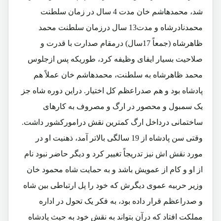
شد، محمدهاشم خان مدت 4 سال در زمان سلطنت
محمدنادرشاه و مدت13 سال درزمان سلطنت محمد
ظاهرشاه (جمعاً 17سال) درمقام صدارت با قدرت و
صلاحیت بسیار ایفای وظیفه کرد، طوریکه پس ازجلوس
محمد ظاهرشاه به سلطنت، محمدهاشم خان عملاً هم
پادشاه بود و هم صدراعظم کل اختیار. دراین دوره شاه جز
یک سمبول و محصور در ارگ و مصروف به کارهای
ساختمانی درداخل ارگ کمترین نقش درامورکشور داشت.
وقتی سن پادشاه از 19 سالگی بالاتر آمد، ذهنیت او در
مورد نقش اش نیز تدریجاً تغییر کرد و دیگر حاضر نبود نام
از او و کام از عمویش باشد و به حمایت شاه محمود خان
وزیر حربیه عموی دیگرش که خود را پل ارتباطی بین شاه
و صدراعظم قرار داده بود، به فکر یک تحول در اداره
مملکت افتاد که درآن بتواند به نقش خود به حیث پادشاه