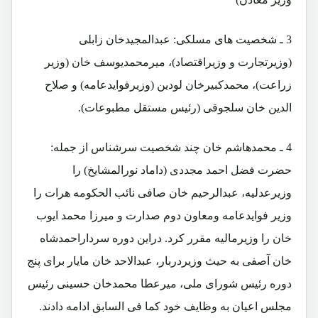
3 ـ شخصیت های مسلکی: عبدالمجیدخان زابلی
(وزیرتجارت و وزیراقتصاد)، میرمحمدیوسف خان (وزیر
زراعت)، محمدکبیرخان لودین (وزیرفوایدعامه) و صلاح
الدین خان سلجوقی (رئیس مستقل مطبوعات).
4 ـ محمدهاشم خان چند شخصیت سرشناس از جمله:
حضرت فضل احمد مجددی (داماد نورالمشایخ) را
وزیرعدلیه، عبدالرحیم خان صافی نائب الحکومه هرات را
وزیر فوایدعامه ومعاون دوم صدارت و میرزا محمد ایوب
خان را وزیرمالیه مقرر کرد. دراین دوره سرداراحمدشاه
خان آصفی به حیث وزیردربار، عبدالاحد خان مایار برای پنج
دوره رئیس شورای ملی، میرعطا محمدخان حسینی رئیس
مجلس اعیان به وظایف خود کما فی السابق ادامه دادند.