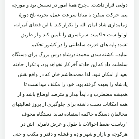
دولتی قرار داشت....چرخ همۀ امور در دستش بود و مورچه
پیما حرکت میکرد تا مبادا سرعت عمل، تجربه تلخ دورۀ
زمامداری شاه امان الله را تکرار کند. با این فضای آمرانه،
او توانست حاکمیت سرتاسری را تأمین کند و از طریق
تشدد پایه های قدرت سلطنتی را در کشور تحکیم
نماید....کشته شدن محمدنادرشاه درس بزرگ برای دستگاه
سلطنت داد که این حادثه آخرکار نخواهد بود، و تکرار حادثه
بعید از امکان نبود. لذا محمدهاشم خان که در واقع نقش
پادشاه را بعهده گرفته بود، خود را مکلف میدانست تا
همیشه مضطرب و دایماً بیدار و مترصد اوضاع باشد و از
همه امکانات دست داشته برای جلوگیری از بروز فعالیتهای
مخالفان دستگاه حاکمه استفاده نماید. دستگاه مخوف
"ریاست ضبط احوالات با طول و عرض نامرئی اش در
هرکوچه و بازار و شهر و دِه و قشله و دفتر و مکتب و حتی