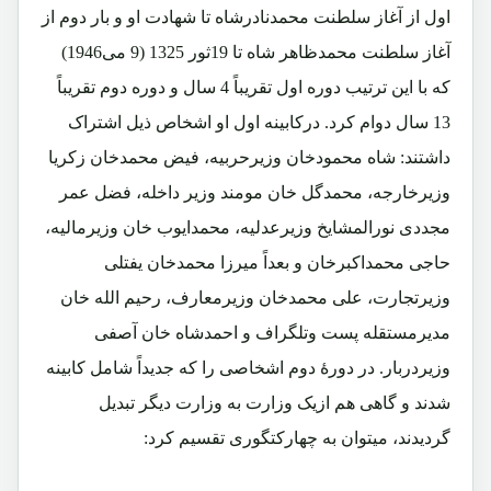
اول از آغاز سلطنت محمدنادرشاه تا شهادت او و بار دوم از
آغاز سلطنت محمدظاهر شاه تا 19ثور 1325 (9 می1946)
که با این ترتیب دوره اول تقریباً 4 سال و دوره دوم تقریباً
13 سال دوام کرد. درکابینه اول او اشخاص ذیل اشتراک
داشتند: شاه محمودخان وزیرحربیه، فیض محمدخان زکریا
وزیرخارجه، محمدگل خان مومند وزیر داخله، فضل عمر
مجددی نورالمشایخ وزیرعدلیه، محمدایوب خان وزیرمالیه،
حاجی محمداکبرخان و بعداً میرزا محمدخان یفتلی
وزیرتجارت، علی محمدخان وزیرمعارف، رحیم الله خان
مدیرمستقله پست وتلگراف و احمدشاه خان آصفی
وزیردربار. در دورۀ دوم اشخاصی را که جدیداً شامل کابینه
شدند و گاهی هم ازیک وزارت به وزارت دیگر تبدیل
گردیدند، میتوان به چهارکتگوری تقسیم کرد: