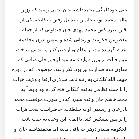
حتی خودکامگی محمدهاشم خان بجایی رسید که وزیر
مالیه محمد ایوب خان را به دلیل رفتن به فاتحه یکی از
اقارب نزدیکش محمد مهدی خان چنداولی که از جمله
مغضوبین حکومت و زندانی شده و سپس بدون محاکمه
اعدام گردیده بود، از مقام وزارت برکنار و زندانی ساخت.
عین حالت بر وزیر فوایدعامه عبدالرحیم خان صافی که
معاون دوم صدارت نیز بود، تکرارشد. موصوف که در دورۀ
حبیب الله کلکانی به رتبه نائب سالاری ارتقا و ولایت هرات
را با حمله نظامی به نفع کلکانی فتح کرده بود و بعداً به
محمدهاشم خان وعده سپرد که در صورت موفقیت محمد
نادرخان و رسیدن او به سلطنت، حاضراست بیعت هرات
را برایش پیشکش کند، با ایفای این وعده به حیث نائب
الحکومه مقتدر درهرات باقی ماند، اما محمدهاشم خان او
را بعد از چندسال به حیث وزیر فوایدعامه و سپس به حیث