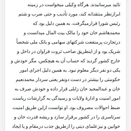
تائید میرسانیدند. هرگاه وکیلی میخواست در زمینه
ابرازنظر منتقدانه کند، مورد تأدیب و حتی ضرب و شتم
رئیس شورا قرارمیگرفت. به همین دلیل بود که
محمدهاشم خان خود را مالک بیت المال میدانست و
درتجارت پرمنفعت شرکتهای سهامی و بانک ملی شخصاً
شریک بود و از اینطریق صاحب ثروت فراوان در داخل و
خارج کشور گردید که حساب آن به هیچکس، مگر خودش و
یکی دو نفر دیگر معلوم نبود. به همین دلیل اجرای امور
حکومتی را بیشتر در دست دونفر یعنی سردار محمدنعیم
خان و عبدالمجید خان زابلی قرار داده و خودش صرف به
امور امنیت و ادارۀ ولایات و رسیدگی به گزارشات ریاست
ضبط احوالات مصروف بود. او توانست ازاین طریق امنیت
سرتاسری را در کشور برقرار سازد و ریشه قدرت خان و
خوانین و نیزعلمای دینی را ازطریق جذب درمقام و یا ایجاد