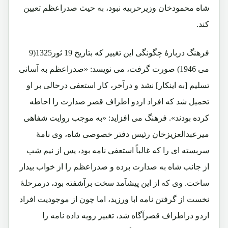
شاه محمودخان وزیرحربیه نبود، به حیث صدراعظم تعیین
کند.
فرهنگ دربارۀ چگونگی این تغییر که بتاریخ 19 ثور1325(9
می 1946) صورت گرفت، می نویسد: «صدراعظم به آسانی
تسلیم [به اینکار] نشد و درآخر، کار استعفی درحالی بر او
تحمیل شد که افراد اردو اطراف قصر صدارت را احاطه
کرده بودند». فرهنگ می افزاید: «به موجب روایت شفاهی
میرعبدالعزیزخان رئیس دفتر خصوصی شاه، وی نامۀ
سربسته ای را که غالباً استعفی نامه بود، پس از نیم شب
از جانب شاه به صدارت برده و صدراعظم را از خواب بیدار
ساخت. وی که از این پیشآمد سخت برآشفته بود، درمرحلۀ
نخست از گرفتن نامه ابا ورزید، اما چون از موجودیت افراد
اردو دراطراف قصرآگاه شد، تغییر رویه داده نامه را