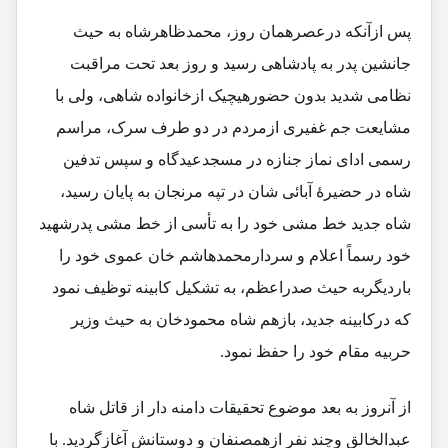
پس ازآنکه درعصرهمان روز، محمدظاهرشاه به حیث
جانشین پدر به پادشاهی رسید و روز بعد تحت مراقبت
نظامی شدید بدون حضورهیچیک ازخانواده شاهی، ولی با
مشایعت جم غفیری ازمردم در دو طرف سرک، مراسم
رسمی ادای نماز جنازه در مسجدعیدگاه و سپس تدفین
شاه در حضیرۀ آبائی شان در تپه مرنجان به پایان رسید،
شاه جدید خط مشی خود را به تأسی از خط مشی پدرشهید
خود رسماً اعلام و سردارمحمدهاشم خان عموی خود را
باردیگربه حیث صدراعظم، به تشکیل کابینه توظیف نمود
که درکابینه جدید، بازهم شاه محمودخان به حیث وزیر
حربیه مقام خود را حفظ نمود.
از آنروز به بعد موضوع تحقیقات دامنه دار از قاتل شاه
عبدالخالق وچند نفر ازهمصنفان و دوستانش آغازگردید. با