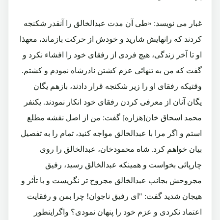
غبار می نویسد: «طی آن مدت عبدالخالق را آنقدر شکنجه
کردند که رانهایش شارید و خودش از حرکت بازماند، معهذا
او تا آخر زندگی، هیچ فردی از رفقای خود را افشاء نکرد و
گفت که من به تنهائی عزم کشتن نادرشاه نمودم و کشتم.
وقتیکه رفقای او را زیر شکنجه قرار دادند، بازهم یگان
یگان آنان از معرفی کردن رفقای خود انکار نمودند. یکنفر
محمد اسحاق خان[هزاره] گفت: من از اصل نقشه مطلع
استم و اگر مرا با عبدالخالق مواجه کنید، تمام را به تفصیل
بیان خواهم کرد. شاه محمودخان، عبدالخالق را روی
چارپائی بخواست و همینکه عبدالخالق رسید، رفیق
مجروحش بجانب عبدالخالق مجروح تر نگریست و با تأثر و
هیجان شدید گفت: "ای رفیق ناجوان! چرا بمن و رفقایت
اعتماد نکردی و عزم خود را پنهان نمودی؟ واگراینطور