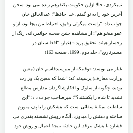
نمیکردی، حالا ازاین حکومت یکنفرهم زنده نمی بود. سخن
آخرین خود را به تو گفتم، خدا حافظ"؛ عبدالخالق خان
جواب داد: "راست میگوئی رفیق، احتیاط من بیجا بود، ازتو
عفو میخواهم"؛ از مشاهده چنین صحنه جوانمردانه، رنگ از
رخسار هیئت تحقیق پرید.» (غبار، "افغانستان در
مسیرتاریخ"، جلد دوم، 1999، صفحه 163)
غبار می نویسد: «وقتیکه از میرسیدقاسم خان (معین
وزارت معارف) پرسیدند که: "شما که معین یک وزارت
بودید، چگونه از سلوک و افکارشاگردان مدارس مطلع
نشدید تا شاه را بکشتند؟"؛ میرصاحب جواب داد: "این
سلطنت بمثابۀ سقائی است که مَشکش را با پف متورم
ساخته و دهنش را میدوزد، آنگاه رویش نشسته بقدری می
فشارد تا مَشک بترقد. این حادثه نتیجۀ اعمال و روش خود