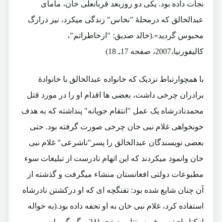
نجات داده بود. یکی دو روزبعد قربانعلی خان، مامای
عبدالخالق که درمحلۀ "نخاس" زندگی میکرد، نیز درارگ
محبوس گردید».(خالد صدیق: "ازخاطراتم"،
کالیفورنیا،2007، صفحه 17ـ 18)
با همچوارتباط نزدیک که خانواده عبدالخالق با خانوادۀ
برادران چرخی داشت، بعضی ها اقدام او را در مورد قتل
محمدنادرشاه یک عمل "انتقام جویانه" پنداشته که به هدف
خونخواهی غلام نبی خان چرخی صورت گرفته بود. حتی
بعضی نویسندگان عبدالخالق را پسر"ناشرعی" غلام نبی
خان وانمود میکردند که این اتهام نادرست از تبلیغات سوء
مطبوعات دولتی افغانستان منشاء میگرفت و گذشته از
آن چنان شایع شده بود: تفنگچه ای که او درکشتن نادرشاه
استفاده کرد، غلام نبی خان به او تحفه داده بود.(به حواله
ازکتابهای: سر فریزر تتلر، صفحه241 و گریگوریان،