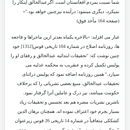
شما نسبت بمردم افغانستان است. اگرعبدالخالق اینکار را
نمیکرد، دیگری مینمود؛ درآینده نیزچنین خواهد بود."»
(صفحه 164 مأخذ فوق)
غبار می افزاید: «بالاخره یکماه بعدتر ازین ماجراها و فاجعه
ها، روزنامه اصلاح در شماره 104 تاریخی قوس[1312] خود
چنین نوشت که: "تحقیقات ابتدائیه عبدالخالق و رفقای او را
پولیس تکمیل کرده و عنقریب به محکمه عدلیه می
سپارد." همین روزنامه اضافه نمود که پولیس دراثنای
تحقیقات عبدالخالق، منبع بعضی نشریاتی را که برخلاف
حکومت میباشد، نیز درک و عاملین آنرا گرفتار نمود.
ناشرین نشریات مضره هم بعد تجسس و تحقیقات زیاد
بسیار بجرم خود اعتراف نموده اند. همچنان برهان الدین
کشککی متعاقباً در شماره 14 تاریخی 26 قوس زیرعنوان
"محکومیت مفسدین" نوشت که میرعزیز، میرمسجدی،