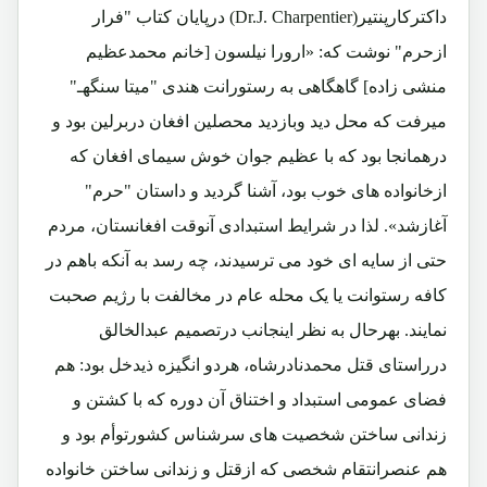
داکترکارپنتیر(Dr.J. Charpentier) درپایان کتاب "فرار
ازحرم" نوشت که: «ارورا نیلسون [خانم محمدعظیم
منشی زاده] گاهگاهی به رستورانت هندی "میتا سنگهـ"
میرفت که محل دید وبازدید محصلین افغان دربرلین بود و
درهمانجا بود که با عظیم جوان خوش سیمای افغان که
ازخانواده های خوب بود، آشنا گردید و داستان "حرم"
آغازشد». لذا در شرایط استبدادی آنوقت افغانستان، مردم
حتی از سایه ای خود می ترسیدند، چه رسد به آنکه باهم در
کافه رستوانت یا یک محله عام در مخالفت با رژیم صحبت
نمایند. بهرحال به نظر اینجانب درتصمیم عبدالخالق
درراستای قتل محمدنادرشاه، هردو انگیزه ذیدخل بود: هم
فضای عمومی استبداد و اختناق آن دوره که با کشتن و
زندانی ساختن شخصیت های سرشناس کشورتوأم بود و
هم عنصرانتقام شخصی که ازقتل و زندانی ساختن خانواده