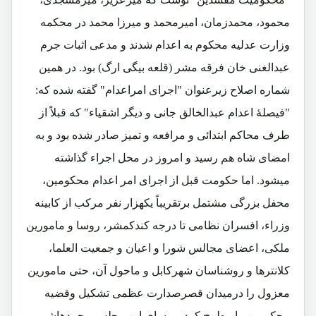
محمود، محمدزمان، امیرمحمد و میرزا محمد در محکمه
وزارت عدلیه محکوم به اعدام شدند و مدعی اثبات جرم
عبدالغنی خان فرقه مشر (قلعه بیگی ارگ) بود. در همین
شماره اصلاح زیرعنوان "اجرای امراعدام" گفته شده که:
"فیصلۀ اعدام عبدالخالق جانی و دیگر اشقیاء" که قبلاً از
طرف محاکم ابتدائی و مرافعه و تمیز صادر شده بود و به
امضای شاه هم رسید و امروز در محل اجراء گذاشته
میشود. اما حکومت قبل از اجرای امر اعدام محکومین،
محفل بزرگی مشتمل برتقریباً یکهزار نفر مرکب از کابینه
وزراء، افسران نظامی تا درجه کندکمشر، روسا و مامورین
ملکی، اعضای مجالس شورا و اعیان و جمعیت العلما،
کلانترها و روشناسان شهرکابل و ماحول آن، حتی مامورین
معزول را درمیدان قصرصدارت عظمی تشکیل وقضیه
محکومین را مطرح کرد. روسای این مجلس محمدهاشم