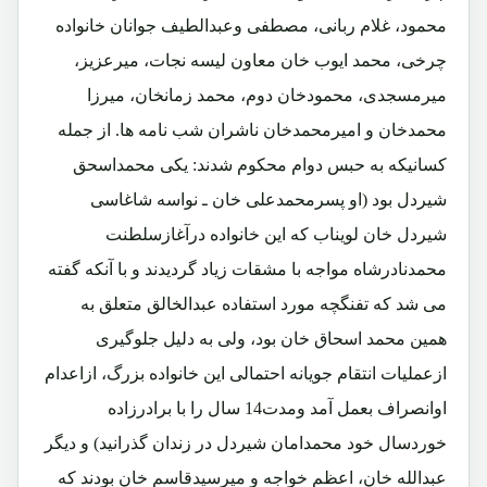
محمود، غلام ربانی، مصطفی وعبدالطیف جوانان خانواده
چرخی، محمد ایوب خان معاون لیسه نجات، میرعزیز،
میرمسجدی، محمودخان دوم، محمد زمانخان، میرزا
محمدخان و امیرمحمدخان ناشران شب نامه ها. از جمله
کسانیکه به حبس دوام محکوم شدند: یکی محمداسحق
شیردل بود (او پسرمحمدعلی خان ـ نواسه شاغاسی
شیردل خان لویناب که این خانواده درآغازسلطنت
محمدنادرشاه مواجه با مشقات زیاد گردیدند و با آنکه گفته
می شد که تفنگچه مورد استفاده عبدالخالق متعلق به
همین محمد اسحاق خان بود، ولی به دلیل جلوگیری
ازعملیات انتقام جویانه احتمالی این خانواده بزرگ، ازاعدام
اوانصراف بعمل آمد ومدت14 سال را با برادرزاده
خوردسال خود محمدامان شیردل در زندان گذرانید) و دیگر
عبدالله خان، اعظم خواجه و میرسیدقاسم خان بودند که