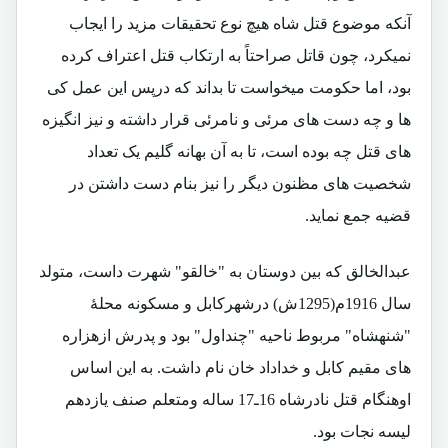
آنکه موضوع قتل شاه هیچ نوع تحقیقات مزید را ایجاب
نمیکرد، چون قاتل صراحتاً به ارتکاب قتل اعتراف کرده
بود، اما حکومت میخواست تا بداند که درپس این عمل کی
ها و چه دست های مرئی و نامرئی قرار داشته و نیز انگیزه
های قتل چه بوده است، تا به آن بهانه گلیم یک تعداد
شخصیت های مظنون دیگر را نیز بنام دست داشتن در
قضیه جمع نماید.
عبدالخالق که بین دوستان به "خالقو" شهرت داست، متولد
سال 1916م(1295ش) درشهرکابل و مسکونه محلۀ
"شنهشاه" مربوط ناحیه "چنداول" بود و پدرش ازهزاره
های مقیم کابل و خداداد خان نام داشت. به این اساس
اوهنگام قتل نادرشاه 16ـ17 ساله ومتعلم صنف یازدهم
لیسه نجات بود.