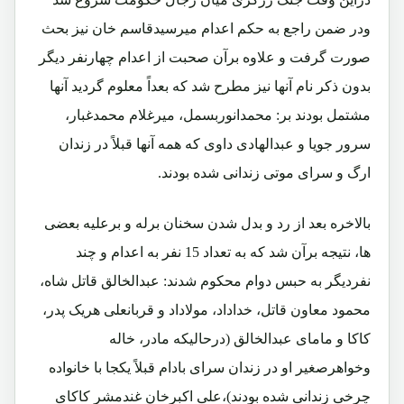
ودر ضمن راجع به حکم اعدام میرسیدقاسم خان نیز بحث
صورت گرفت و علاوه برآن صحبت از اعدام چهارنفر دیگر
بدون ذکر نام آنها نیز مطرح شد که بعداً معلوم گردید آنها
مشتمل بودند بر: محمدانوربسمل، میرغلام محمدغبار،
سرور جویا و عبدالهادی داوی که همه آنها قبلاً در زندان
ارگ و سرای موتی زندانی شده بودند.
بالاخره بعد از رد و بدل شدن سخنان برله و برعلیه بعضی
ها، نتیجه برآن شد که به تعداد 15 نفر به اعدام و چند
نفردیگر به حبس دوام محکوم شدند: عبدالخالق قاتل شاه،
محمود معاون قاتل، خداداد، مولاداد و قربانعلی هریک پدر،
کاکا و مامای عبدالخالق (درحالیکه مادر، خاله
وخواهرصغیر او در زندان سرای بادام قبلاً یکجا با خانواده
چرخی زندانی شده بودند)،علی اکبرخان غندمشر کاکای