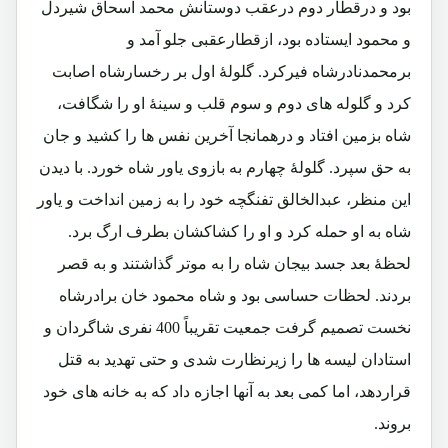
بود و درقطار دوم درعقب دوستانش محمد اسحاق شیردل
و محمود ایستاده بود، ازقطارعقبی جلو آمد و
برمحمدنادرشاه فیرکرد. گلولۀ اول بر رخسارشاه اصابت
کرد و گلوله های دوم و سوم قلب و سینۀ او را شگافت،
شاه بزمین افتاد و درهمانجا آخرین نفس ها را کشید و جان
به حق سپرد. گلولۀ چهارم به بازوی یاور شاه خورد. با دیدن
این منظر، عبدالخالق تفنگچه خود را به زمین انداخت و یاور
شاه به او حمله کرد و او را کشاکشان بطرف ارگ برد.
لحظۀ بعد جسد بیجان شاه را به موتر گذاشتند و به قصر
بردند. لحظات حساسی بود و شاه محمود خان برادرشاه
نخست تصمیم گرفت جمعیت تقریباً 400 نفری شاگردان و
استادان لیسه ها را زیرنظارت شدی و حتی تهدید به قتل
قراردهد، اما کمی بعد به آنها اجازه داد که به خانه های خود
بروند.