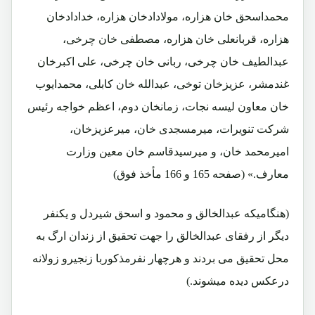
محمداسحق خان هزاره، مولادادخان هزاره، خدادادخان
هزاره، قربانعلی خان هزاره، مصطفی خان چرخی،
عبدالطیف خان چرخی، ربانی خان چرخی، علی اکبرخان
غندمشر، عزیزخان توخی، عبدالله خان کابلی، محمدایوب
خان معاون لیسه نجات، زمانخان دوم، اعظم خواجه رئیس
شرکت تنویرات، میرمسجدی خان، میرعزیزخان،
امیرمحمد خان، و میرسیدقاسم خان معین وزارت
معارف.» (صفحه 165 و 166 مأخذ فوق)
(هنگامیکه عبدالخالق و محمود و اسحق شیردل و یکنفر
دیگر از رفقای عبدالخالق را جهت تحقیق از زندان ارگ به
محل تحقیق می بردند و هرچهار نفرمذکوربا زنجیرو زولانه
درعکس دیده میشوند.)