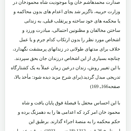
صدارت محمدهاشم خان وبا موجودیت شاه محمودخان در
وزارت حربیه، ناگزیر شد بجای اعدام های بدون محاکمه و
یا محکمه های خود ساخته و پرتقلب قبلی، به زندانی
ساختن مخالفان و مظنونین احتمالی، مبادرت ورزد و
اشخاص مورد نظر را بدون ارتکاب کدام جرم و یا عمل
خلاف برای مدتهای طولانی در زندانهای پرمشقت نگهدارد،
چنانچه بسیاری از این اشخاص درزندان جان بحق سپردند.
با این تغییر روش، زندان درعین زمان عملاً به یک کشتارگاه
تدریجی مبدل گردید.(برای شرح مزید دیده شود: مأخذ بالا،
صفحه166ـ 169)
با این احساس محفل با فیصلۀ فوق پایان یافت و شاه
محمود خان امر کرد که اعدامی ها را به دهمزنگ برده و
حکم محکمه را به منصۀ اجراء گذارند. برطبق این
امربتاریخ 26 قوس1312 (18 دسمبر1933) به وقت عصراین