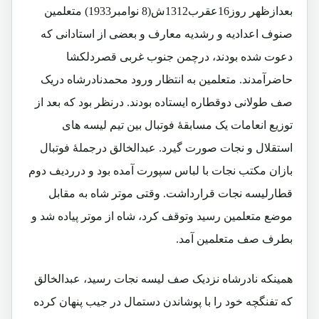
بعدازظهر روز16عقرب1312ش(8 نوامبر1933) متعلمین
صنوف اعدادیه و رشدیه معارف و بعضی از استادانی که
دعوت شده بودند، درچمن جنوب غربی قصردلکشا
حاضرآمدند. متعلمین به انتظار ورود محمدنادرشاه دریک
صف طولانی دوقطاره ایستاده بودند. درنظر بود که بعد از
توزیع انعامات یک مسابقۀ فوتبال بین تیم لیسه های
استقلال و نجات صورت گیرد. عبدالخالق درجملۀ فوتبال
بازان مکتب نجات با لباس سپورت آمده بود و درردیف دوم
قطارلیسه نجات قرارداشت. وقتی موتر شاه به مقابل
موضع متعلمین رسید وتوقف کرد، شاه از موتر پیاده شد و
بطرف صف متعلمین آمد.
همینکه نادرشاه نزدیک صف لیسه نجات رسید، عبدالخالق
که تفنگچه خود را با پوشاندن دستمال در جیب پنهان کرده