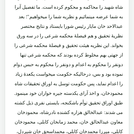
شاه شهید را محاکمه و محکوم کرده است. ما تفصیل آنرا
به شما عرضه مینمائیم و نظریه شما را میخواهیم"؛ بعد
عبدالاحد خان مایار رئیس شورا بایستاد و نتایج مختصر
نظریۀ تحقیق و هم فیصلۀ محکمه شرعی را در سه ورق
بخواند. این نظریه هیئت تحقیق و فیصلۀ محکمه شرعی را
از جهتی بهم مخلوط کرده بودند که محکمه شرعی تنها
دونفر را محکوم به اعدام و دونفر را محکوم به حبس دوام
نموده بود و بس، درحالیکه حکومت میخواست یکعدۀ زیاد
را اعدام نماید، پس حکومت توسل به اوراق تحقیقات شاه
محمودخان، و اخذ آرای یکدسته جیره خواران خود مینمود.
طبق اوراق تحقیق توأم باشکنجه، بایستی نفری ذیل کشته
می شدند: عبدالخالق هزاره کشنده نادرشاه، محمودخان
معاون عبدالخالق خان، محمد زمانخان کابلی، محمودخان
کابلی، میرزا محمدخان کابلی، محمداسحق خان شیردل،