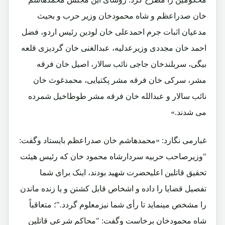
خان صدراعظم و شاه محمودخان وزیر حرب و بحیث
مدعیان اثبات جرم احمدعلی خان لودین رئیس اردو، فضل
احمد خان مجددی وزیرعدلیه، عبدالغنی خان گردیزی قلعه
بیگی، سربلندخان جاجی نائب سالار، اصیل خان فرقه
مشر، سرکی خان فرقه مشر پکتیایی، محمدغوث خان
نائب سالار و عبدالله خان فرقه مشر طوطاخیل شمرده
می شدند.»
غبارمی نگارد: «محمدهاشم خان صدراعظم بایستاد وگفت:
"وزیرصاحب حربیه سردارشاه محمود خان که رئیس هیئت
تحقیق قاتلین اعلیحضرت شهید بودند، اینک برای شما
تفصیل قضایا را داده و اشخاص قابل کشتن و یا زنده ماندن
را مشخص مینماید تا رأی شما نیزمعلوم گردد."؛ متعاقباً
شاه محمودخان برخاست وگفت: "محاکم شرعی قاتلین