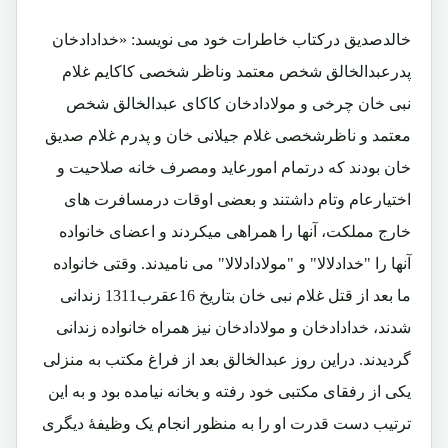
خالدصدیق درکتاب خاطرات خود می نویسد: «خدادادخان
پدرعبدالخالق شخص معتمد وناظر شخصی کاکایم غلام
نبی خان چرخی و مولادادخان کاکای عبدالخالق شخص
معتمد و ناظرشخصی غلام جیلانی خان و پدرم غلام صدیق
خان بودند که درتمام امورعاید ومصرف خانه صلاحیت و
اختیارعام وتام داشتند و بعضی اوقات درمسافرت های
خارج مملکت، آنها را همراهی میکردند و اعضای خانواده
آنها را "خدادلالا" و "مولادادلالا" می نامیدند. وقتی خانواده
ما بعد از قتل غلام نبی خان بتاریخ 16عقرب1311 زندانی
شدند، خدادادخان و مولادادخان نیز همراه خانواده زندانی
گردیدند. دراین روز عبدالخالق بعد از فراغ مکتب به منزلی
یکی از رفقای مکتبی خود رفته و بخانه نیامده بود و به این
ترتیب دست قدرت او را به منظور انجام یک وظیفۀ دیگری