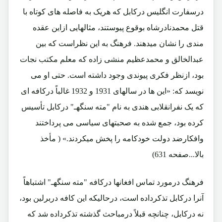
درسفارت انگلیس درکابل که هریک به فاصله های کوتاه با
قتل محمدنادرشاه بوقوع پیوستند، مثالهایی ازاین عقده
مندی را نشان میدهند. فرهنگ به این نظراست که بین
عبدالخالق و محمدعظیم منشی زاده که معلم مکتب نجات
بود، ازنظر فکری پیوندی وجود داشته است. حتی او می
نویسد که: «این ها در سالهای 1931 و 1932 غالباً درکافه ای
که یک نفرانقلابی هندی به نام "مته سنگهـ" درکابل تأسیس
کرده بود، جمع شده به صحبتهای سیاسی می پرداختند
وافکارضد دولت خودکامه را پخش میکردند.» ( مأخذ
بالا...صفحه 631)
فرهنگ درمورد تماس افغانها درکافه "مته سنگهـ" اشتباهاً
آنرا درکابل تذکرداده است، درحالیکه این کافه دربرلین بود،
نه درکابل، چنانچه قبلاً درمباحث گذشته تذکرداده شد که