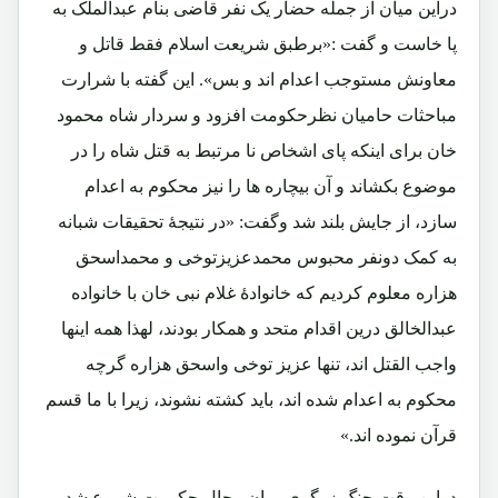
دراین میان از جمله حضار یک نفر قاضی بنام عبدالملک به
پا خاست و گفت :«برطبق شریعت اسلام فقط قاتل و
معاونش مستوجب اعدام اند و بس». این گفته با شرارت
مباحثات حامیان نظرحکومت افزود و سردار شاه محمود
خان برای اینکه پای اشخاص نا مرتبط به قتل شاه را در
موضوع بکشاند و آن بیچاره ها را نیز محکوم به اعدام
سازد، از جایش بلند شد وگفت: «در نتیجۀ تحقیقات شبانه
به کمک دونفر محبوس محمدعزیزتوخی و محمداسحق
هزاره معلوم کردیم که خانوادۀ غلام نبی خان با خانواده
عبدالخالق درین اقدام متحد و همکار بودند، لهذا همه اینها
واجب القتل اند، تنها عزیز توخی واسحق هزاره گرچه
محکوم به اعدام شده اند، باید کشته نشوند، زیرا با ما قسم
قرآن نموده اند.»
دراین وقت جنگ زرگری میان رجال حکومت شروع شد