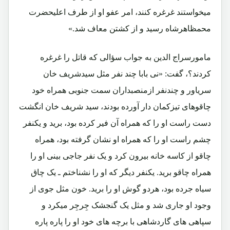
میخواستند غرغره کنند، امر عفو او از طرف اعلیحضرت
محمظاهرشاه رسید و از کشتن معاف شد.»
مامورسراج الدین به جواب سؤالی که قاتل را غرغره
کردند؟، گفت: «نی بابا چند نفر مثل سیدشریف خان
سریاور و چندنفر ازمنصبداران سمت جنوبی همراه خود
چاقوهای تیزکمان دار آورده بودند، سید شریف خان انگشت
دست راست او را که همراه آن فیر کرده بود، برید و یکنفر
چشم راست او را که همراه او نشان گرفته بود، همراه
چاقو از کاسه خانه بیرون کرد و یک نفر جاجی بینی او را
همراه چاقو برید. یکنفر دیگر که او را نشناختم ـ یک چاق
سیاه جرده بود، هردو گوش او را برید. خون مثل جوی از
وجود او جاری شد و مثل یک گنجشک جِرجِر میکرد و
سپاهی های گاردشاهی با برچه های خود او را پاره پاره