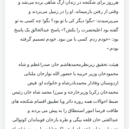
هرروز برای شکنجه در زندان ارگ شاهی برده می‌شد و
وقتی از رفتن بازمیماند، او را در زنبیل می‌بردند و
می‌پرسیدند: «بگو! دیگر کی با تو بود؟ بگو! چه کسی به تو
گفته بود اعلیحضرت را بکش؟» پاسخ عبدالخالق یک پاسخ
بود: «خودم زدم. کسی با من نبود. خودم تصمیم گرفته
بودم.»
هیئت تحقیق زیرنظرمحمدهاشم خان صدراعظم و شاه
محمودخان وزیر حربیه با حضور الله نوازخان ملتانی
ازدوستان وفادار محمدنادرشاه و خانواده او، فیض
محمدخان زکریا وزیرخارجه و میرزا محمد شاه خان رئیس
ضبط احوالات همه روزه دائر وبا تطبیق اقسام شکنجه های
طاقت فرسا امور استنطاق را به پیش می بردند و
عبدالغنی خان قلعه بیگی و طره بازخان قوماندان کوتوالی
تحت امر شان باعده ای ازعساکرهدایات را به منصۀ اجراء