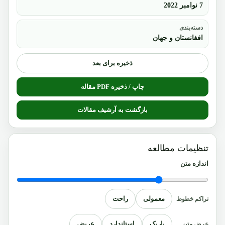
7 نوامبر 2022
دسته‌بندی
افغانستان و جهان
ذخیره برای بعد
چاپ / ذخیره PDF مقاله
بازگشت به آرشیف مقالات
تنظیمات مطالعه
اندازه متن
معمولی
راحت
تراکم خطوط
باریک
استاندارد
عریض
عرض متن