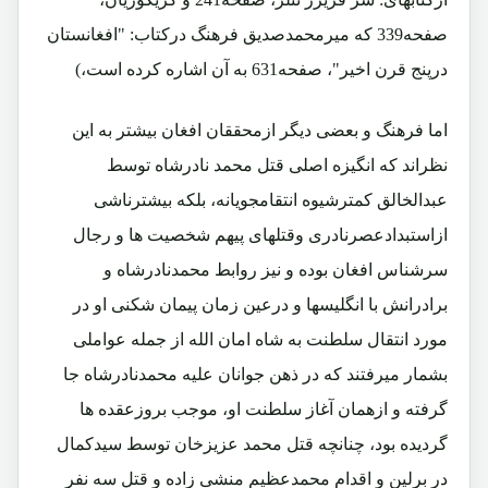
صفحه339 که میرمحمدصدیق فرهنگ درکتاب: "افغانستان
درپنج قرن اخیر"، صفحه631 به آن اشاره کرده است،)
اما فرهنگ و بعضی دیگر ازمحققان افغان بیشتر به این
نظراند که انگیزه اصلی قتل محمد نادرشاه توسط
عبدالخالق کمترشیوه انتقامجویانه، بلکه بیشترناشی
ازاستبدادعصرنادری وقتلهای پیهم شخصیت ها و رجال
سرشناس افغان بوده و نیز روابط محمدنادرشاه و
برادرانش با انگلیسها و درعین زمان پیمان شکنی او در
مورد انتقال سلطنت به شاه امان الله از جمله عواملی
بشمار میرفتند که در ذهن جوانان علیه محمدنادرشاه جا
گرفته و ازهمان آغاز سلطنت او، موجب بروزعقده ها
گردیده بود، چنانچه قتل محمد عزیزخان توسط سیدکمال
در برلین و اقدام محمدعظیم منشی زاده و قتل سه نفر