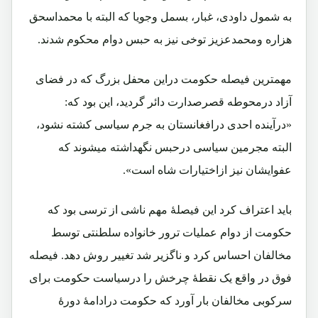
به شمول داودی، غبار، بسمل وجویا که البته با محمداسحق
هزاره ومحمدعزیز توخی نیز به حبس دوام محکوم شدند.
مهمترین فیصله حکومت دراین محفل بزرگ که در فضای
آزاد درمحوطه قصرصدارت دائر گردید، این بود که:
«درآینده احدی درافغانستان به جرم سیاسی کشته نشود،
البته مجرمین سیاسی درحبس نگهداشته میشوند که
عفوایشان نیز ازاختیارات شاه است».
باید اعتراف کرد این فیصلۀ مهم ناشی از ترسی بود که
حکومت از دوام عملیات ترور خانواده سلطنتی توسط
مخالفان احساس کرد و ناگزیر شد تغییر روش دهد. فیصله
فوق در واقع یک نقطۀ چرخش را درسیاست حکومت برای
سرکوبی مخالفان بار آورد که حکومت درادامۀ دورۀ