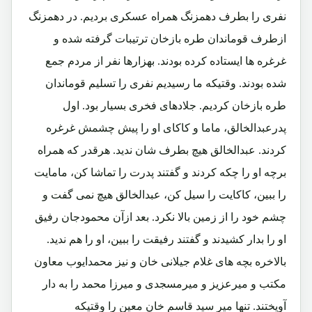
نفری را بطرف دهمزنگ همراه عسکری بردیم. در دهمزنگ
ازطرف قوماندان طره بازخان ترتیبات گرفته شده و
غرغره ها ایستاده کرده بودند. بهزارها نفر از مردم جمع
شده بودند. وقتیکه ما رسیدیم نفری را تسلیم قوماندان
طره بازخان کردیم. جلادهای فخری بسیار بود. اول
پدرعبدالخالق، ماما و کاکای او را پیش چشمش غرغره
کردند. عبدالخالق هیچ بطرف شان ندید. هرقدر که همراه
برچه او را چکه کردند و گفتند پدرت را تماشا کن، مامایت
را ببین، کاکایت را سیل کن، عبدالخالق هیچ نمی گفت و
چشم خود را از زمین بالا نکرد. بعد ازآن محمودجان رفیق
او را بدار کشیدند و گفتند رفیقت را ببین، او را هم ندید.
بالاخره بچه های غلام جیلانی خان و نیز محمدایوب معاون
مکتب و میرعزیز و میرمسجدی و میرزا محمد را به دار
آویختند. تنها میر سید قاسم خان معین را وقتیکه