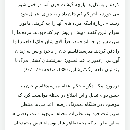
کردند و بشکل یک پارچه گوشت خون آلود در خون شور
می خورد تا آخر کم کم جان داد و به جزای اعمال خود
رسید.» دربارۀ اینکه مرده های آنها را چه کردند، مامور
سراج الدین گفت: «پیش از پیش جر کنده بودند، مرده ها را
سربه سر در جَر انداختند، بعداً بالای شان خاک انداختند آنها
را دفن کردند. میرسیدقاسم خان را باخود واپس به زندان
آوردیم.» (غفوری، عبدالصبور: "سرنشینان کشتی مرگ یا
زندانیان قلعه ارگ"، پشاور، 1380، صفحه 276 ـ 277)
درمورد اینکه چگونه حکم اعدام میرسیدقاسم خان به
حبس دوام تبدیل و این اطلاع در لحظۀ مواصلت کرد که
موصوف در قتلگاه دهمزنگ درصف اعدامی ها منتظر
سرنوشت خود بود، نظریات مختلف موجود است: بعضی ها
به این نظر اند که محمدظاهر شاه بوسیلۀ فیض محمدخان