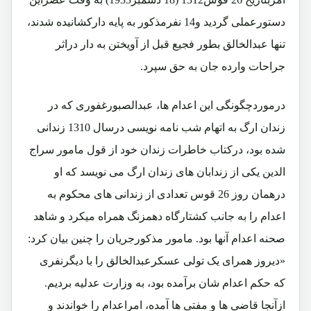
دستورعملی گردید و14 نفرمذکور به پایه دارکشانیده شدند،
تنها عبدالخالق بطور فجیع قبل از آویختن به دار دراثر
جراحات وارده جان به حق سپرد.
درموردچگونگی این اعدام ها، عبدالصبورغفوری که در
زندان ارگ به اتهام شب نامه نویسی درسال 1310 زندانی
شده بود، درکتاب خاطرات زندان خود از قول مامور سراج
الدین یکی از زندابان های زندان ارگ می نویسد که او
درهمان روز 26 قوس تعدادی از زندانی های محکوم به
اعدام را به جانب کشتارگاه دهمزنگ همراه میکرد و شاهد
صحنه اعدام آنها بود. مامور مذکورجریان را چنین بیان کرد:
«دیروز همرای یک تولی عسکرعبدالخالق را با دیگرنفری
که حکم اعدام شان برآمده بود، به وزارت عدلیه بردیم.
ازآنجا قاضی ها و مفتی ها آمده، امراعدام را خواندند و