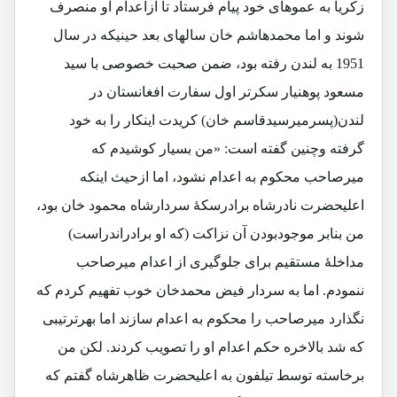
زکریا به عموهای خود پیام فرستاد تا ازاعدام او منصرف
شوند و اما محمدهاشم خان سالهای بعد حینیکه در سال
1951 به لندن رفته بود، ضمن صحبت خصوصی با سید
مسعود پوهنیار سکرتر اول سفارت افغانستان در
لندن(پسرمیرسیدقاسم خان) کریدت اینکار را به خود
گرفته وچنین گفته است: «من بسیار کوشیدم که
میرصاحب محکوم به اعدام نشود، اما ازحیث اینکه
اعلیحضرت نادرشاه برادرسکۀ سردارشاه محمود خان بود،
من بنابر موجودبودن آن نزاکت (که او برادراندراست)
مداخلۀ مستقیم برای جلوگیری از اعدام میرصاحب
ننمودم. اما به سردار فیض محمدخان خوب تفهیم کردم که
نگذارد میرصاحب را محکوم به اعدام سازند اما بهرترتیبی
که شد بالاخره حکم اعدام او را تصویب کردند. لکن من
برخاسته توسط تیلفون به اعلیحضرت ظاهرشاه گفتم که