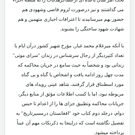
می گذاشتند و نیز درصورت لزوم قاضی وشهودی هم
حضور بهم میرسانیدند تا اعترافات اجباری متهمین و هم
شهادت شهود ساختگی را بشنوند.
با آنکه میرغلام محمد غبارـ مؤرخ شهیر کشور درآن ایام با
تعداد کثیردیگر از رجال سرشناس در زندان "سرای موتی"
زندانی بود و شخصاً به حیث سامع در جریان محاکمه که
مدت چهل روز ادامه یافت و اشخاص با گناه و بی گناه
مورد اسطنتاق قرار گرفتند، شاهد عینی رویداد های
مربوطه نبود، اما با کسب اطلاعات مؤثق از منابع دیگر،
جریانات محاکمه وتطبیق جزای ها را از اعدام تا حبس
دوام، درجلد دوم کتاب خود "افغانستان درمسیرتاریخ" به
تفصیل نگاشته است که دراینجا به ذکرنکات مهم آن عیناً
پرداخته میشود.