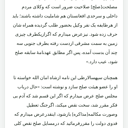
مصلحت[صلح] صلاحیت ضرور است که وکلای مردم
داخلی و سرحدی افغانستان هم شاملیت داشته باشند؛ باید
از هرطایفه یک نفر وکیل بحضور طلب گردیده همراه شان
حرف زده شود. نیزعرض میدارم که اگرازیکطرف چیزی
زمین به سمت مشرقی ازدست رفته بطرف جنوبی سه
چند آن بدست آمده، پس اگر مطابق عهدنامۀ سابقه صلح
شود، عیب دارد.»
همچنان سپهسالارطی این نامه ازشاه امان الله خواسته تا
او را عضو هیئت صلح سازد و نوشته است: «حال درباب
مجلس صلح عرض میدارم که اگر این قسم شد که آدم بی
فکر مقرر شد، سخت نقص میکند، اگرجنگ تعطیل
وصورت مکالمه[مذاکره] بازشود، اینقدرعرض میدارم که
فدوی دولت را مقررفرمائید که درمسایل صلح نقص کلی