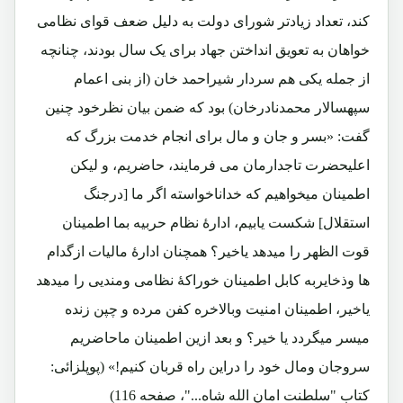
کند، تعداد زیادتر شورای دولت به دلیل ضعف قوای نظامی
خواهان به تعویق انداختن جهاد برای یک سال بودند، چنانچه
از جمله یکی هم سردار شیراحمد خان (از بنی اعمام
سپهسالار محمدنادرخان) بود که ضمن بیان نظرخود چنین
گفت: «بسر و جان و مال برای انجام خدمت بزرگ که
اعلیحضرت تاجدارمان می فرمایند، حاضریم، و لیکن
اطمینان میخواهیم که خداناخواسته اگر ما [درجنگ
استقلال] شکست یابیم، ادارۀ نظام حربیه بما اطمینان
قوت الظهر را میدهد یاخیر؟ همچنان ادارۀ مالیات ازگدام
ها وذخایربه کابل اطمینان خوراکۀ نظامی ومندیی را میدهد
یاخیر، اطمینان امنیت وبالاخره کفن مرده و چپن زنده
میسر میگردد یا خیر؟ و بعد ازین اطمینان ماحاضریم
سروجان ومال خود را دراین راه قربان کنیم!» (پوپلزائی:
کتاب "سلطنت امان الله شاه..."، صفحه 116)