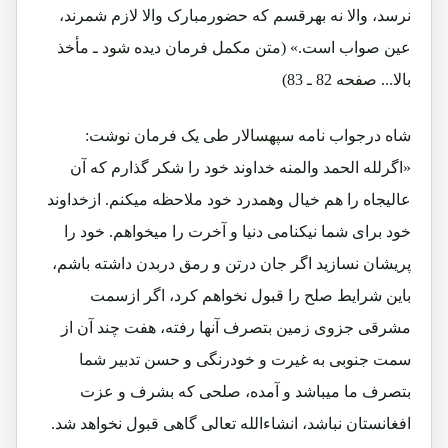
نرسد، والا نه بهرقسم که حضورمبارک والا لازم شمرند،
عین صواب است.» (متن مکمل فرمان دیده شود ـ مأخذ
بالا... صفحه 82 ـ 83)
شاه درجواب نامه سپهسالار طی یک فرمان نوشت:
«اگرلله الحمد والمنه خداوند خود را شکر گذارم که آن
عالیجاه را هم خیال وهمدرد خود ملاحظه میکنم. ازخداوند
خود برای شما نیکنامی دنیا و آخرت را میخواهم. خود را
پریشان نسازید اگر جان درتن و رمق دربدن داشته باشم،
باین شرایط صلح را قبول نخواهم کرد، اگر ازسمت
مشرقی جزوی زمین بتصرف آنها رفته، هفت چند آن از
سمت جنوبی به غیرت و خودرنگی و حسن تدبیر شما
بتصرف ما میباشد و آمده، صلحی که بشرف و عزت
افغانستان نباشد، انشاءالله تعالی گاهی قبول نخواهد شد.