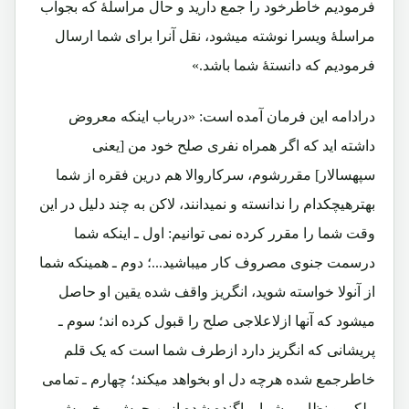
فرمودیم خاطرخود را جمع دارید و حال مراسلۀ که بجواب
مراسلۀ ویسرا نوشته میشود، نقل آنرا برای شما ارسال
فرمودیم که دانستۀ شما باشد.»
درادامه این فرمان آمده است: «درباب اینکه معروض
داشته اید که اگر همراه نفری صلح خود من [یعنی
سپهسالار] مقررشوم، سرکاروالا هم درین فقره از شما
بهترهیچکدام را ندانسته و نمیدانند، لاکن به چند دلیل در این
وقت شما را مقرر کرده نمی توانیم: اول ـ اینکه شما
درسمت جنوی مصروف کار میباشید...؛ دوم ـ همینکه شما
از آنولا خواسته شوید، انگریز واقف شده یقین او حاصل
میشود که آنها ازلاعلاجی صلح را قبول کرده اند؛ سوم ـ
پریشانی که انگریز دارد ازطرف شما است که یک قلم
خاطرجمع شده هرچه دل او بخواهد میکند؛ چهارم ـ تمامی
ملکی و نظامی شما پراگنده شده ازین جوش و خروش