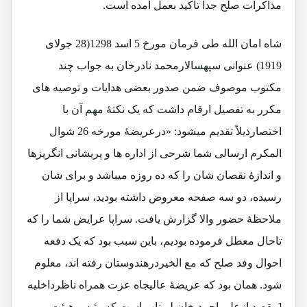
مذاکرات صلح جداً تأکید بعمل آمده است.
شاه امان الله طی فرمان مورخ 5 اسد 1298(28 جولای
1919) عنوانی سپهسالارمحمد نادرخان به جواب چند
مکتوب موصوف ضمن صدور بعضی هدایات و توصیه های
مکرر به تفصیل ارقام داشت که یک نکتۀ مهم آن با
اختصارذیلاً تقدیم میشود: «درعریضۀ مورخه 26 شوال
المکرم ارسالی شما شرحی از اداره ها و پریشانی انگریزها
و اندازۀ نقصان شان را که ده روزه میباشد و برای شان
رسیده، دو سه صفحه معروض داشته بودید، سراپا از
ملاحظۀ حضور والا گزارش یافت. سراپا عرایض شما را که
تاحال معطل فرموده بودیم، باین سبب بود که یک دفعه
احوال وفد صلح که مع الخیردرهندوستان رفته اند، معلوم
شود. همان بود که عریضۀ عالیجاه عزت همراه ناظرداخلیه
[مقصد ازعلی احمد خان لویناب است که رئیس هیئت