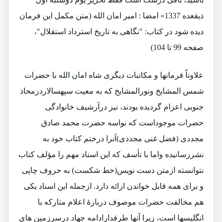
ذیقعده 1337» امضا : امیر امان الله (متن مکمل این فرمان
دیده شود در کتاب: "نگاهی به تاریخ استرداد استقلال"،
صفحه 99 تا 104)
علاوتاً فرمانها و مکاتبات دیگری شاه امان الله با حضرات
شمس المشایخ ونورالمشایخ که به معیت سپهسالاردرمحاذ
جنوبی اعزام گردیده بودند، نیز درآرشیف خانوادگی
حضرات موجوداست که نواسه حضرت محمد صادق
مجددی (فضل غنی مجددی)آنرا درختم کتاب خود به
نشررسانیده واما با تأسف که این اسناد مهم را مؤلف کتاب
نتوانسته ازمتن دست نویس(خط شکست) به حروف چاپی
و برای همه قابل خواندن ارائه دارد. ازجمله این اسناد یکی
هم مخالفت حضرات موصوف دربارۀ اعلام متارکه با
انگلیسها است، زیرا آنها طرفدارادامه جهاد درسرزمین های