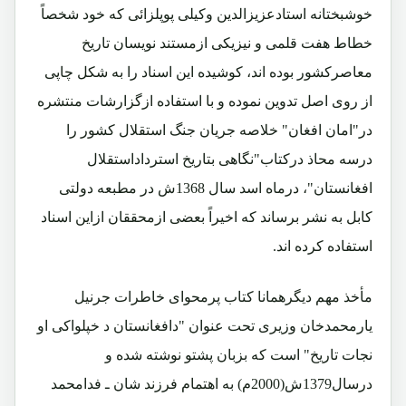
خوشبختانه استادعزیزالدین وکیلی پوپلزائی که خود شخصاً
خطاط هفت قلمی و نیزیکی ازمستند نویسان تاریخ
معاصرکشور بوده اند، کوشیده این اسناد را به شکل چاپی
از روی اصل تدوین نموده و با استفاده ازگزارشات منتشره
در"امان افغان" خلاصه جریان جنگ استقلال کشور را
درسه محاذ درکتاب"نگاهی بتاریخ استرداداستقلال
افغانستان"، درماه اسد سال 1368ش در مطبعه دولتی
کابل به نشر برساند که اخیراً بعضی ازمحققان ازاین اسناد
استفاده کرده اند.
مأخذ مهم دیگرهمانا کتاب پرمحوای خاطرات جرنیل
یارمحمدخان وزیری تحت عنوان "دافغانستان د خپلواکی او
نجات تاریخ" است که بزبان پشتو نوشته شده و
درسال1379ش(2000م) به اهتمام فرزند شان ـ فدامحمد