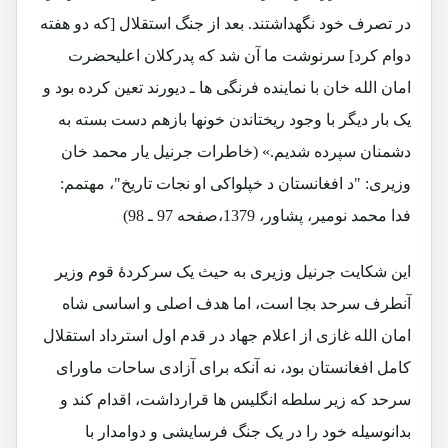
در تصرف خود نگهداشتند. بعد از جنگ استقلال [که دو هفته
دوام کرد] سرنوشت ما آن شد که پدرکلان اعلیحضرت
امان الله خان با نماینده فرنگی ها ـ دیورند تعین کرده بود و
یک بار دیگر با وجود ریختاندن خونها بازهم دست بسته به
دشمنان سپرده شدیم.» (خاطرات جرنیل یار محمد خان
وزیری: "د افغانستان د خپلواکی او نجات تاریخ"، مهتمم:
فدا محمد نومیر، پشاور، 1379،صفحه 97 ـ 98)
این شکایت جرنیل وزیری به حیث یک سرکردۀ قوم وزیر
آنطرف سرحد بجا است، اما هدف اصلی و اساسی شاه
امان الله غازی از اعلام جهاد در قدم اول استرداد استقلال
کامل افغانستان بود، نه آنکه برای آزادی ساحات ماورای
سرحد که زیر سلطه انگلیس ها قرارداشت، اقدام کند و
بدانوسیله خود را در یک جنگ فرسایشی و دوامدار با