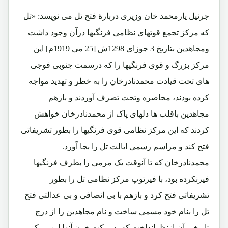
جرنیل یارمحمد خان وزیری دربارۀ فتح تل می نویسد: «تل
که مرکز تجمع قوتهای نظامی فرنگیها درآن وجود داشت
ومجاهدین بتاریخ 3 جوزای 1298ش [25 می 1919م] این
مرکز بزرگ و قوی فرنگیها را که درسمت جنوبی فوجی
های تحت قیادت محمدنادرخان را به خطر و تهدید مواجه
کرده بودند، محاصره وتحت تصرف آوردند و بازهم
مجاهدین باقلب ها دلهای پاک از محمدنادرخان خواهش
کردند که این مرکز نظامی قوی فرنگیها را بطور تشریفاتی
فتح کند و مراسم رسمی ایالت تل را بجا آورد.
محمدنادرخان که تا آنوقت یک مرمی را بطرف فرنگیها
فیرنکرده بود، با فیرتوپ مرکز نظامی تل را بطور
تشریفاتی فتح کرد و بازهم با بی انصافی و بی عدالتی فتح
تل را بنام خود مسمی ساخت و نام مجاهدین را از درج
تاریخی آن ازنظرانداخت که به برکت خون آنها این مرکز