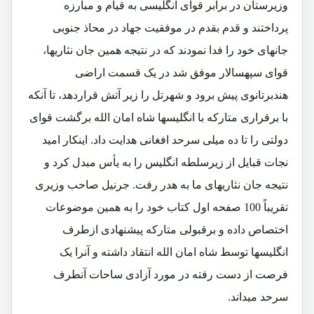
وزیرستان در برابر قوای انگلیسی به قیام و مبارزه
پرداختند و قدم بقدم در موفقیت جهاد در محاذ جنوبی
جانهای خود را فدا نمودند که در نتیجه همین جان نثاریها،
قوای سپهسالار موفق شد در یک قسمت اراضی
هندبرتانوی پیش برود و شهرتل را زیر آتش قراردهد، تا آنکه
با برقراری متارکه با انگلیسها شاه امان الله برگشت قوای
دولتی را تا ده میلی سرحد افغانی هدایت داد. اینکار امید
نجات قبایل از زیرسلطه انگلیس را به یأس مبدل کرد و
نتیجه جان نثاریهای ما به هدر رفت. جرنیل صاحب وزیری
تقریباً 100 صفحه اول کتاب خود را به همین موضوعات
اختصاص داده و برقبولی متارکه پیشنهادی ازطرف
انگلیسها توسط شاه امان الله انتقاد داشته و آنرا یک
فرصت از دست رفته در مورد آزادی ساحات آنطرف
سرحد میداند.