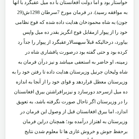
خواستار بود و اما دولت افغانستان با ده میل عقبگرد با آنها
به موافقه رسید). در فرمان مورخ 7سرطان 1298ش(29
جون) به شاه محمودخان هدایت داده شده که فوج نظامی
خود را از پیوار ازمقابل فوج انگریز بقدر ده میل واپس
بیاورد، درحالیکه قبلاً سپهسالارعقبگرد از پیوار را جداً رد
کرده بود و حتی گفته بود درصورت پافشاری شاه در
زمینه، او حاضر به استعفی میباشد و نیز درآن فرمان به
شاه ولیخان جرنیل وزیرستان هدایت داده تا رفتن خود را به
وزیرستان معطل قراردهد و قوای خود را از آنجا به اندازه
ده میل ازسرحد دورسازد و نیزبرافراشتن بیرق افغانستان
را در وزیرستان اگر تاحال صورت نگرفته باشد، به تعویق
اندازد، اما بیرق افغانستان قبل از وصول این فرمان در
وزیرستان به اهتزاز درآمده بود؛ همچنان دراین فرمان
برحفظ جوش و خروش غازی ها تا معلوم شدن نتایج