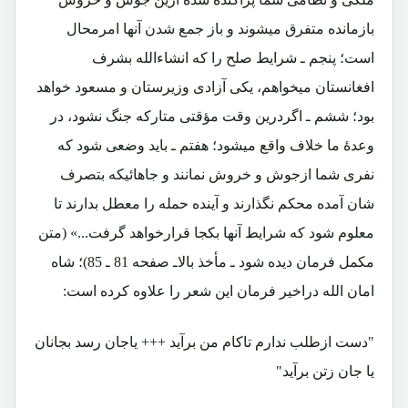
بازمانده متفرق میشوند و باز جمع شدن آنها امرمحال
است؛ پنجم ـ شرایط صلح را که انشاءالله بشرف
افغانستان میخواهم، یکی آزادی وزیرستان و مسعود خواهد
بود؛ ششم ـ اگردرین وقت مؤقتی متارکه جنگ نشود، در
وعدۀ ما خلاف واقع میشود؛ هفتم ـ باید وضعی شود که
نفری شما ازجوش و خروش نمانند و جاهائیکه بتصرف
شان آمده محکم نگذارند و آینده حمله را معطل بدارند تا
معلوم شود که شرایط آنها بکجا قرارخواهد گرفت...» (متن
مکمل فرمان دیده شود ـ مأخذ بالاـ صفحه 81 ـ 85)؛ شاه
امان الله دراخیر فرمان این شعر را علاوه کرده است:
"دست ازطلب ندارم تاکام من برآید +++ یاجان رسد بجانان
یا جان زتن برآید"