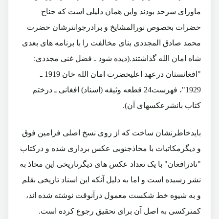
ماورای سرحد بودند واین همان دلیلی است که جناح
حضرات بخصوص نورالمشایخ و برادرجوانترشان حضرت
محمد صادق المجددی بنای مخالفت را با برنامه های بعدی
شاه امان الله گذاشتند.(دیده شود ـ فضل غنی مجددی:
"افغانستان درعهد اعلیحضرت امان الله خان 1919 ـ
1929"، فهرست24 قطعه وثیقه (اسناد) افغانی ـ درختم
کتاب بانشرعکسهای آن).
بایدخاطرنشان ساخت که از روی نسخ اصلی فرامین فوق
و دیگرمکاتبات با محاذجنوبی عکس برداری شده و درکتاب
"نادرافغان" با یک تعداد عکس های دیگرتاریخی این محاذ به
نشر رسیده است و اما به دلیل آنکه این اسناد تاریخی بقلم
و به شیوه خط شکست معمول درآنوقت نوشته شده اند،
کمترکسی به اصل آن برای تحقیق رجوع کرده است.