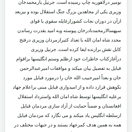
نومیر درلاهوربه چاپ رسیده است. جرنیل یارمحمدخان
وزیری یکی از مجاهدین بزرگ جنگ استقلال بوده و نیزبعد
ازآن در دوران نجات کشورازغایله سقوی با قوای
سپهسالارمحمدنادرخان پیوسته وبه امید بقدرت رساندن
مجدد شاه امان الله با تعداد کثیرازمردان وزیری درفتح
کابل نقش برازنده ایفا کرده است. جرنیل وزیری
درآغازکتاب خاطرات خود ازظلم وستم انگلیسها براقوام
قبایل به تفصیل بیان میکند و موافقات امیرعبدالرحمن
خان و بعداً امیرحبیب الله خان را درمورد قبایل مورد
نکوهش قرارد داده و از امیدواری قبایل مبنی براعلام جهاد
برعلیه انگلیسها توسط شاه امان الله واسترداد استقلال
افغانستان و ضمناً حمایت از آزاد سازی مردمان قبایل
ازسلطه انگلیس یاد میکند و می نگارد که مردمان قبایل
همه به همین هدف کمرجهاد بستند و در جبهات مختلف در