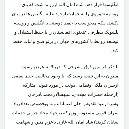
انگلیسها قرار دهد. شاه امان الله آرزو نداشت که پای
روسیه شوروی را به حمایت ازخود علیه انگلیس ها درمیان
بکشد، بلکه میخواست با حفظ دوستی با انگلیس و روسیه
بلشویک بیطرفی عنعنوی افغانستان را با حفظ استقلال و
توسعه روابط با کشورهای جهان در پرتو صلح و ثبات حفظ
کند.
با ذکر فرامین فوق وشرحی که دربالا به عرض رسید،
میتوان به این نتیجه رسید که: با وجود مخالفت جدی بعضی
ازسران ملکی ونظامی دولت در مورد قبولی متارکه
(ازجمله حضرات مجددی، سپهسالارمحمدنادرخان
وسردارعبدالقدوس خان اعتمادالدوله وبخصوص تعدادزیاد
سران قومی مسعود و وزیرکه درجهاد محاذ جنوبی خدمات
شایان کردند) شاه امان الله غازی باعزم متین و شهامت