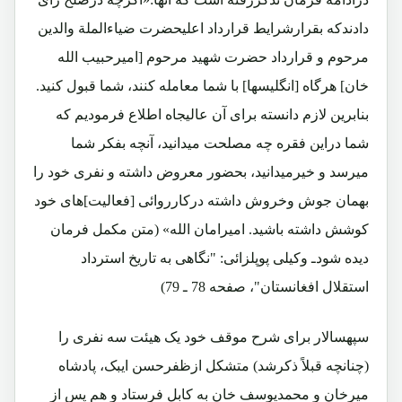
دادندکه بقرارشرایط قرارداد اعلیحضرت ضیاءالملة والدین
مرحوم و قرارداد حضرت شهید مرحوم [امیرحبیب الله
خان] هرگاه [انگلیسها] با شما معامله کنند، شما قبول کنید.
بنابرین لازم دانسته برای آن عالیجاه اطلاع فرمودیم که
شما دراین فقره چه مصلحت میدانید، آنچه بفکر شما
میرسد و خیرمیدانید، بحضور معروض داشته و نفری خود را
بهمان جوش وخروش داشته درکارروائی [فعالیت]های خود
کوشش داشته باشید. امیرامان الله» (متن مکمل فرمان
دیده شودـ وکیلی پوپلزائی: "نگاهی به تاریخ استرداد
استقلال افغانستان"، صفحه 78 ـ 79)
سپهسالار برای شرح موقف خود یک هیئت سه نفری را
(چنانچه قبلاً ذکرشد) متشکل ازظفرحسن ایبک، پادشاه
میرخان و محمدیوسف خان به کابل فرستاد و هم پس از