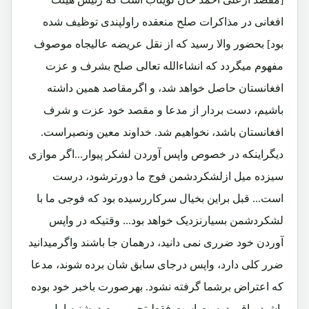
افغانی در مذاکرات صلح منعقده راولپندی توظیف شده
بود] بحضور والا رسید که از نقل عریضه عالیجاه موصوف
مفهوم میگردد که انشاءالله تعالی صلح بشرف و عزت
افغانستان حاصل خواهد شد، و اگرمقاصد همین داشته
باشیم، دست بردار از مدعا و مقصد خود عزت و شرف
افغانستان باشد، نخواهیم شد. خداوند معین ونصیراست.
دیگراینکه در خصوص واپس آوردن لشکر پیوار...اگر موازی
سیزده میل ازلشکردشمن فوج ما دورترشود، درست
است... قبل براین بخیال سرکاررسیده بود که فوجی ما با
لشکردشمن بسیارنزدیک خواهد بود... وقتیکه در واپس
آوردن خود ضرری نمی دانید، درهمان جا باشند واگرمیدانید
ضرر کلی دارد، واپس درجای سابق شان برده شوند، مدعا
که اعتراض برشما گرفته نشود. بهرصورت باخبر خود بوده
باشید، باقی درست است فقط تحریر یوم دوشنبه اول