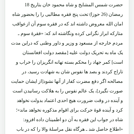
حضرت شمس المشایخ و شاه محمود خان بتاریخ 18
رمضان (26 حوزا) تحت پنج فقره مطالبی را را بحضور شاه
امان الله معروض داشته اند که در فقره سوم آن ازعواقب
متارکه ابراز نگرانی کرده ونگاشته اند که: «فقرۀ سوم ـ
مردم خارجه از مسعود و وزیر و داور وطنی که دراین مدت
یک ماه به تحریک دولت علیه [مقصد دولت افغانستان
است] کمر جهاد را محکم بسته تهانه انگریزان را خراب و
تاراج کردند و بصد ها نفوس شان به شهادت رسید، در
مصالحه اگر دفع مضرت کفار از آنها نشود[از ایشان حمایت
صورت نگیرد]، یک عالم نفوس را به هلاکت رسانیدن است
و آینده در وقت ضرورت هیچ احدی اعتماد بدولت نخواهد
کرد و آینده قوۀ حرکت برای اقوام مذکوره نخواهد ماند»؛
شاه در جواب این فقره به آن دو اطمینان داده افزود:
«اطلاع حاصل شد ـ هرگاه نقل مراسلۀ والا را که در باب