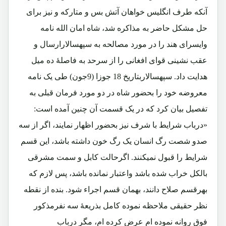
آنکه طرف انگلیس خواهان آتش بس و متارکه و نیز برای
حل مشکل حاضر به مذاکره شد، شاه امان الله نامه
وایسرای هند را در مورد مصالحه به سپهسالارارسال و
عقب نشینی قوای افغانی را از سرحد به فاصلۀ ده میل
هدایت داد. سپهسالاربتاریخ 18 جوزا (9جون) طی یک نامه
معروضه خود را بحضور شاه در دو مورد فرمان قبلی به
تفصیل بیان کرد که در یک قسمت آن چنین آمده است:
«درباب شرایط با شرف نیز بحضور اظهار نمایند، اگر از سه
صدو شصت رگ انسان یک رگ خون داشته باشد، این قسم
شرایط را قبول نمیکنند. اگرحالت کابل و سمت مشرقی
بالکل خراب شده باشد واعتبار نمانده باشد، پس لازم که
بهرقسم صلاح دانند، بهمان قسم اجراء شود. بنده از نقطه
نظر حقیقی ملاحظه نموده کامل بذریعۀ سه نفرمذکور
فوق روانه نموده ام عرض کرده ام، مگر درباب