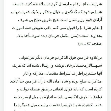
شرایط صلح ارقام و ارسال گردیده ملاحظه کنید، دانسته
شما میشود که گفتگوی و خیال و فکر والا یک فقره درباب
آزادی قوم وزیرستان است هیچ طریق صلح بی شرف
[مغایر شرف] را قبول نمی کنم باقی تفویض همه امورات
بخداوند است.»(متن مکمل فرمان دیده شود:مأخذ بالا،
صفحه 87 ـ 92)
برعلاوه فرامین فوق الذکر دو فرمان دیگر نیزعنوانی
سپهسالارمحمدنادرخان نوشته و ارسال شده اند که هریک
آنها بیشتردراطراف شرایط مقدماتی متارکه وآغاز
مذاکرات صلح بوده و شاه امان الله درآن فرامین جداً تأکید
کرده است که باید قوای افغانی برطبق فیصله دولت و
توافق با طرف انگلیسی باید به اندازه ده میل ازسرحد به
عقب کشیده شوند (ویسرا نخست بیست میل عقبگرد را