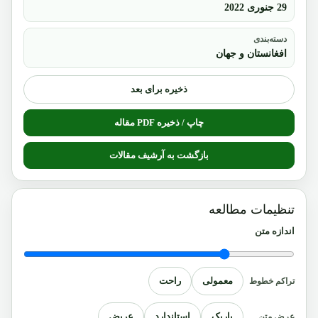
29 جنوری 2022
دسته‌بندی
افغانستان و جهان
ذخیره برای بعد
چاپ / ذخیره PDF مقاله
بازگشت به آرشیف مقالات
تنظیمات مطالعه
اندازه متن
معمولی
راحت
تراکم خطوط
باریک
استاندارد
عریض
عرض متن