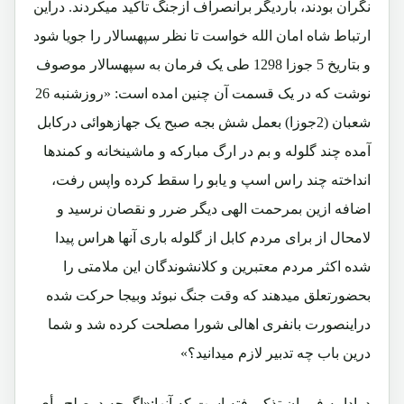
نگران بودند، باردیگر برانصراف ازجنگ تأکید میکردند. دراین
ارتباط شاه امان الله خواست تا نظر سپهسالار را جویا شود
و بتاریخ 5 جوزا 1298 طی یک فرمان به سپهسالار موصوف
نوشت که در یک قسمت آن چنین امده است: «روزشنبه 26
شعبان (2جوزا) بعمل شش بجه صبح یک جهازهوائی درکابل
آمده چند گلوله و بم در ارگ مبارکه و ماشینخانه و کمندها
انداخته چند راس اسپ و یابو را سقط کرده واپس رفت،
اضافه ازین بمرحمت الهی دیگر ضرر و نقصان نرسید و
لامحال از برای مردم کابل از گلوله باری آنها هراس پیدا
شده اکثر مردم معتبرین و کلانشوندگان این ملامتی را
بحضورتعلق میدهند که وقت جنگ نبوئد وبیجا حرکت شده
دراینصورت بانفری اهالی شورا مصلحت کرده شد و شما
درین باب چه تدبیر لازم میدانید؟»
درادامه فرمان تذکررفته است که آنها:«اگرچه درصلح رأی