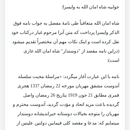
جوابیه شاه امان الله به وایسرا:
شاه امان الله متعاقباً طی نامۀ مفصل به جواب نامه فوق
الذکر وایسرا پرداخت که متن آنرا مرحوم غبار درکتاب خود
نقل کرده است و اینک نکات مهم آن مختصراً تقدیم میشود
(دراین نامه مقصد از "دوستدار" شاه امان الله غازی
است):
نامه با این عبارت آغاز میگردد: «مراسلۀ محبت سلسله
آندوست مشفق مهربان مورخه 22 رمضان 1337 هجری
قمری مطابق 21 جون 1919 بتاریخ 26 رمضان واصل
گردیده باعث مزید اتحاد و مؤدت گردید، آندوست محترم و
مهربان را متوجه بخیالات دوستانه خیراندیشانه دوستدار
مینمایم که: مدعا و مقصد کلی فیمابین دولتین علیتین از