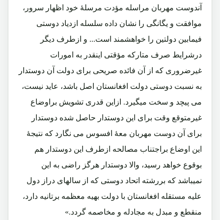
آندوست مهربان مراسله مؤدت مرسلۀ خود اظهار سرور،
موافقت و یگانگی را نشان داده سلسله ازدیاد دوستی
فیمابین دولتین را خواهشمند است... و ازطرف دیگر
درشرایط صرف متارکه مؤقتی اینقدر به امورات
غیرضروری که از آن فائده صریحی برای دولت آن دوستدار
به نسبت دوستی دولت افغانستان اصل باشد، عاید نیست،
می پیچد و سخت میگیرد. ازاین قدری تشویش براوضاع
غیرمتوقع وقت برای این دوستدار حاصل شده دوستدار
برای آن دوست مهربان معۀ افسوس می نگارد که نتیجۀ
این اوضاع براجتناب مصالحه ازطرف این دوستدار هم
بوقوع خواهد رسید، والا دوستدار هرگز راضی به این
نمیباشد که بررشته اتحاد دوستی که از سالهای دراز دول
علیه مستقله افغانستان با دولت بهیه معظمه برتانیه دارد،
منقطع و مبدل به مجادله و مخاصمه گردد.»