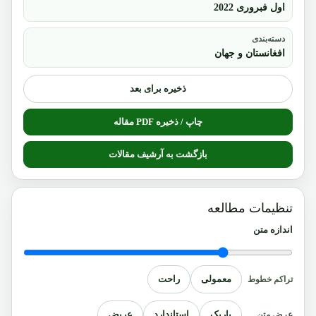
اول فبروری 2022
دسته‌بندی
افغانستان و جهان
ذخیره برای بعد
چاپ / ذخیره PDF مقاله
بازگشت به آرشیف مقالات
تنظیمات مطالعه
اندازه متن
معمولی
راحت
تراکم خطوط
باریک
استاندارد
عریض
عرض متن