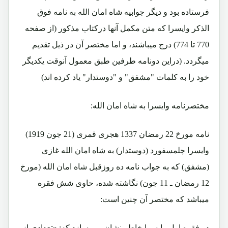
فرستاده بود و دیگر جوابیه شاه امان الله به نامه فوق
الذکر وایسرا که متن مکمل آنها درکتاب مذکور (از صفحه
770 تا 774) درج میباشند، و اما مختصر آن در ذیل تقدیم
میگردد. (دراین دونامه طرفین طبق معمول آنوقت یکدیگر
خود را به کلمات "مشفق" و "دوستدار" یاد کرده اند)
مختصرنامه وایسرا به شاه امان الله:
نامه مورخ 22 رمضان 1337 هجری قمری (21 جون 1919)
وایسرا چلمسفورد (دوستدار) به شاه امان الله غازی
(مشفق) که به جواب نامه ده روزقبل شاه امان الله (مورخ
12 رمضان ـ 11 جون) نگاشته شده، حاوی شش فقره
میباشد که مختصر آن چنین است:
در فقره اول وایسرا خاطر نشان می سازد که: «تعدادی از