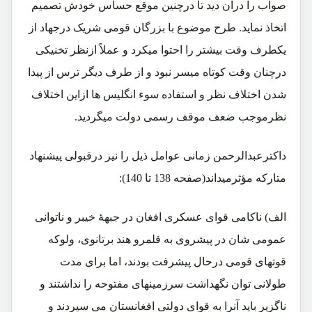
صواب را درآن دید تا درچنین موقع حساس خودش تصمیم
اتخاذ نماید. طرح موضوع با بزرگان قومی شریک درجهاد از
یکطرف وقت بیشتر را احتوا میکرد و عملاً ازنظر تخنیکی
درچنان وقت کوتاه میسر نبود و از طرف دیگر ترس از پیدا
شدن اختلاف نظر و استفاده سوء انگلیس ها ازاین اختلاف
نظرموجب ضعف موقف رسمی دولت میگردید.
داکترعبدالرحمن زمانی عوامل ذیل را نیز درقبولی پیشنهاد
متارکه مؤثرمیداند(صفحه 138 تا 140):
الف) ناکامی قوای عسکری افغان در جبهۀ خیبر و ناتوانی
عمومی شان در پیشروی به قلمرو هند برتانوی، ولوکه
قوتهای قومی درحال پیشرفت بودند، اما برای مدت
طولانی توان نگهداشت سرزمینهای مفتوحه را نداشتند و
ناگزیر باید آنرا به قوای دولتی افغانستان می سپردند و