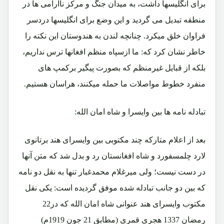
برای انگلیسها داشت، به میدان جنگ و مرکز ناآرامی ها در
منطقه تبدیل می گردید و این وضع برای انگلیسها دردسر
فراوان خلق میکرد. چنانچه لندن به هندوستان این نکته را
خاطر نشان کرد که: ما ازسپاه منظم افغانها ترس نداریم،
بلکه از قبایل غیرمنظم که بصورت پیگیر برکمپ های
منفرد خطوط مواصلات ما حمله میکنند، هراسان هستیم.
تبادله نامه ها بین وایسرا و شاه امان الله:
بعد از اعلام متارکه چند مکتوبی بین وایسرای هند برتانوی
لارد چلمسفورد و شاه افغانستان رد و بدل شد که متن آنها
در دست نیست؛ ولی میرغلام محمدغبار تنها به نقل دو نامه
که بین دو جانب تبادله شده موفق گردیده است: یکی نقل
مکتوب وایسرای هند عنوانی شاه امان الله که در22
رمضان 1337 هجری قمری (مطابق 21 جون 1919م)