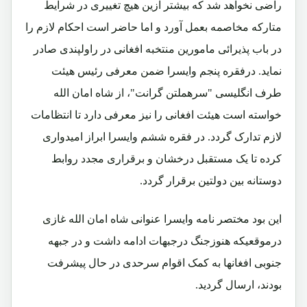
راضی نخواهد شد که بیشتر ازین هیچ تغییری در شرایط
متارکه مخاصمه بعمل آورد و اما حاضر است احکام لازم را
در باب پذیرائی مامورین منتخبه افغانی در راولپندی صادر
نماید. درفقره پنجم وایسرا ضمن معرفی رئیس هیئت
طرف انگلیسی "سرهملتن گرانت"، از شاه امان الله
خواسته است هیئت افغانی را نیز معرفی دارد تا انتظامات
لازم تدارک گردد. در فقره ششم وایسرا ابراز امیدواری
کرده تا یک مستقبل درخشان و برقراری مجدد روابط
دوستانه بین دولتین برقرار گردد.
این بود مختصر نامه وایسرا عنوانی شاه امان الله غازی
درموقعیکه هنوزجنگ درجبهات ادامه داشت و در جبهه
جنوبی افغانها به کمک اقوام سرحدی در حال پیشرفت
بودند، ارسال گردید.