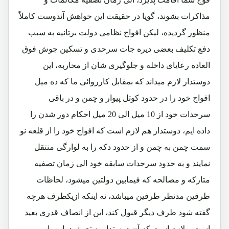
مذاکرات بشوند، گویا در حقیقت این خواهش آندوست کاملاً
منظور گردیده، لیکن افواج نظامی دولت برتانیه به سبب
دفع تکلیف بعضی دیره جات سرحدی و تسکین جوش فوق
العاده رعایای داخله و جلوگیری شان از محاربه، این
دوستدار لازم میداند که بمقابل کارروائی ما که ده میل
افواج خود را در حدود کوتل پیوار و چمن و در باقی
سرحدات خود از 10 میل الی 20 میل احکام دور شدن را
داده ایم، دوستدار هم لازم است که افواج خود را از قلعه نو
سمت چمن به چمن و از حدود دکه را به لوارگی منتقل
نمایند و به حدود سرحدات سابقه خود الی زمان تصفیه
متارکه و مصالحه که فیمابین دولتین میشود، لحاظات
طرفین مدنظر طرفین میباشد، نه اینکه ازیکطرف هرچه
گفته شود طرف دیگر قبول کند، این از انصاف قدری بعید
است و لازم است که آن دوستدار به تعمق دراین باب