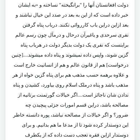
دولت افغانستان آنها را "برانگیخته" نساخته و «به ایشان
خبر داده است که از این به بعد در صدد این خیال نباشند و
بعد ازاین دراین باب کارروائی نکنند. درباب پناه گرفتن
نفری سرحدی و یاغیرآن درحال و درمآل چون رسم عالم
براینست که نفری یک دولت بدیگر دولت در هرباب پناه
گزین شوند، واپس داده نمیشوند و پناه داده میشوند....[چنین
درخواست] هم از قانون عالم و هم از انسانیت خارج است
و علاوه برهمه حسب مذهب هم برای پناه گزین خواه از هر
مذهب باشد و پناه درملک اسلام روی بیاورد، کشیدن و پناه
ندادن شان ناجائز است....اگر خیالات گورتمنت برتانیه از
مصالحه باشد، دراین قسم امورات جزئی پیچیدن چه
ضرور؟ و اگر خیالات از مصالحه نباشد، پوره دانسته خاطر
این دوستدار کرده شود تا از مدعا ما هم بدانیم. و برای
دوستدار ازاین فقره تعجب دست داده که از یکطرف