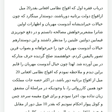
درباب فقره اول که افواج نظامی افغانی بقدر20 میل
ازافواج دولت برتانیه دورباشند، دوستدار مینگارد که چون
خیالات خیراندیشانه آندوست مهربان و اظهارات اولین
شانرا مشعربرخواهش مصالحه دانستم و در دفع خونریزی
فیمابین دولتین علیتین را مدنظر داشتند و این دوستدارهم
خیالات آندوست مهربان خود را خیرخواهانه و بصواب قرین
تصور بالیقین کردم، خواهشمند صلح گردیده حرف متارکه
در بین آورده شد. لهذا چون خیال آندوست مهربان را قایم
براین دیدم و ملاحظه نمودم که افواج نظامی افغانی 20
میل از افواج برتانیه دور باشد، در اکثر حصه جات مملکت
خود همین کارروائی را، با وجودیکه در مراسلۀ آن مشفق
زبان نداده بود، اجرا نمودم و برای فوج مقیمه سرحد چمن
و کوتل پیوار احکام نمودیم که بقدر 10 میل دور از مقابل
فوج شما اقامت پذیرد، الی زمان تصفیه مکالمات و