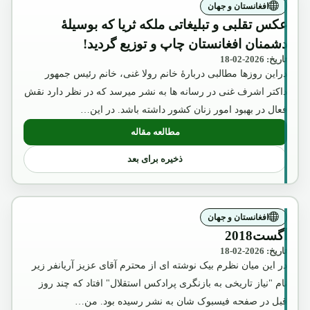
افغانستان و جهان
عکس تقلبی و تبلیغاتی ملکه ثریا که بوسیلۀ
دشمنان افغانستان چاپ و توزیع گردید!
تاریخ: 2026-02-18
دراین روزها مطالبی دربارۀ خانم رولا غنی، خانم رئیس جمهور
داکتر اشرف غنی در رسانه ها به نشر میرسد که در نظر دارد نقش
فعال در بهبود امور زنان کشور داشته باشد. در این…
مطالعه مقاله
: عکس تقلبی و تبلیغاتی ملکه ثریا که بوسیل
ذخیره برای بعد
افغانستان و جهان
آگست2018
تاریخ: 2026-02-18
در این میان نظرم بیک نوشته ای از محترم آقای عزیز آریانفر زیر
نام "نیاز تاریخی به بازنگری پرادکس استقلال" افتاد که چند روز
قبل در صفحه فیسبوک شان به نشر رسیده بود. من…