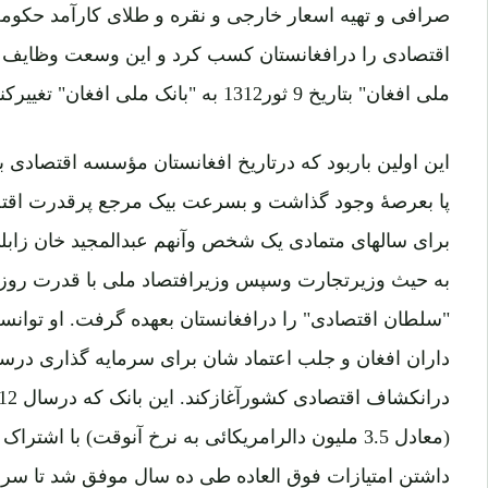
صرافی و تهیه اسعار خارجی و نقره و طلای کارآمد حک
اقتصادی را درافغانستان کسب کرد و این وسعت وظایف
ملی افغان" بتاریخ 9 ثور1312 به "بانک ملی افغان" تغییرکند.
این اولین باربود که درتاریخ افغانستان مؤسسه اقتصادی بن
پا بعرصۀ وجود گذاشت و بسرعت بیک مرجع پرقدرت اقتص
برای سالهای متمادی یک شخص وآنهم عبدالمجید خان زاب
به حیث وزیرتجارت وسپس وزیرافتصاد ملی با قدرت روزا
"سلطان اقتصادی" را درافغانستان بعهده گرفت. او توانس
داران افغان و جلب اعتماد شان برای سرمایه گذاری در
(معادل 3.5 ملیون دالرامریکائی به نرخ آنوقت) با ا