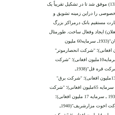
بانک ملی افغان طی یک دهه از تأسیس خود (از1312 تا 1322) موفق شد تا در تشکیل تقریباً یک
صوصی را دراین زمینه تشویق و
ظارت مستقیم بانک درمراکز بزرگ
لان) ایجاد وفعال ساخت. طورمثال
ازچند شرکت مهم آن ذیلاً نام برده میشود: "بانک ملی افغان"(1933ـ سرمایه60 ملیون
حصارات قند و پطرول"(1938ـ سرمایه 30ملیون افغانی)؛ "شرکت انحصارموتر"
(1938ـ سرمایه10 ملیون افغانی)؛ "شرکت صابر"(1941ـ سرمایه10ملیون افغانی)؛ "شرکت
اتحادیه شمالی پنبه" (1935ـ سرمایه 50 ملیون افغانی)؛ "شرکت قره قل"(1938ـ
سرمایه55ملیون افغانی)؛ "شرکت عزیز" (1940ـ سرمایه 13ملیون افغانی)؛ "شرکت برق"
(1940ـ سرمایه18ملیون افغانی)؛ "شرکت نساجی" (1940ـ سرمایه 65ملیون افغانی)؛ "شرکت
وطن"(1935ـ سرمایه10ملیون افغانی)؛ "اتحادیه هرات" (1936 ـ سرمایه 17 ملیون افغانی)؛
"شرکت رفاه رشتیا"(1940ـ سرمایه 7ملیون افغانی)؛ "شرکت اخوت مزارشریف"(1940ـ