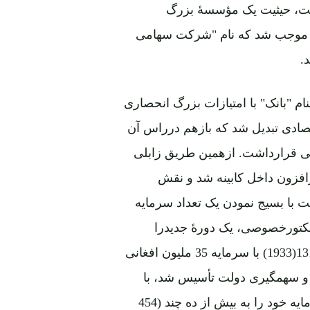
ومت، حیثیت یک مؤسسۀ بزرگ
 موجب شد که نام "شرکت سهامی
ام "بانک" با امتیازات بزرگ انحصاری
ادی تبدیل شد که بازهم درراس آن
لی قرارداشت. ازهمین طریق زابلی
فزون داخل کابینه شد و نقش
ت با بسیج نمودن یک تعداد سرمایه
سکتورخصوصی، یک دورۀ جدیدرا
درانکشاف اقتصادی کشورآغازکند. این بانک که درسال 1312(1933) با سرمایه 35 ملیون افغانی
شتراک و سهمگیری دولت تأسیس شد، با
داشتن امتیازات فوق العاده طی ده سال موفق شد تا سرمایه خود را به بیش از ده چند (454