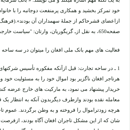
به یک نکته مهم اشاره میکند و می نویسد: « بانک سرمایه
خود تمرکز بخشید و همکاری پرمنفعت دوجانبه را با خا
ازاعضای قشرحاکم از جملۀ سهمداران آن بودند».(فرهنگ: 
صفحه650، به نقل ازـ گریگوریان، وارتان: "سیاست خارجی افغانستان..."، صفحه228)
فعالیت های مهم بانک ملی افغان را میتوان در سه ساحه 
1 ـ در ساحه تجارت: قبل ازآنکه مفکوره تأسیس شرکتهای
هرتاجر افغان ناگزیر بود اموال خود را به مسئولیت خود و آ
خریدار پیشنهاد می نمود، به مارکیت های خارج عرضه کند، 
معامله نقده بودند وازطرف دیگربدون آنکه به انتظار یک 
هرچه زودتراموال را فروخته و به وطن برگردند. عموم تا
شان که از این مشکل تاجران افغان آگاه بودند، ازفرصت اس