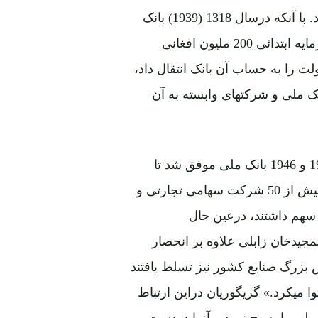
ملیون افغانی معادل 40 ملیون دالر امریکائی) افزایش دهد. با آنکه درسال 1318 (1939) بانک
دیگری بنام "د افغانستان بانک" به حیث بانک مرکزی با سرمایه ابتدائی 200 ملیون افغانی
ت را به حساب آن بانک انتقال داد،
نک ملی و شرکتهای وابسته به آن
وارتان گریگوریان دراین باره می نویسد: «بین سالهای 1933 و 1946 بانک ملی موفق شد تا
بخش بزرگ سرمایۀ خصوصی را درکشور جلب کند و در بیش از 50 شرکت سهامی تجارتی و
 سهم داشتند، درعین حال
جیدخان زابلی علاوه بر انحصار
ش بزرگ صنایع کشور نیز تسلط یافتند
 میکرد.» گریگوریان دراین ارتباط