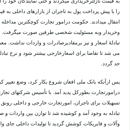
به قیمت نازلترخریداری میکردند و حتی نمایندگان خود را 
را با پیش پرداخت پول به تاجران از بازارهای داخلی به قی
انتقال میدادند. حکومت درامور تجارت کوچکترین مداخله
وخریدار وبه مسئولیت شخصی طرفین صورت میگرفت. هم
تبادلۀ اسعار و نیز برمقادیرصادرات و واردات نداشت. م
می شد تا تقاضا برای اسعارخارجی بیشتر شود و نرخ تبادله
حد گردد.
پس ازآنکه بانک ملی افغان شروع بکار کرد، وضغ تغییر ک
درامورتجارت بطورکل پدید آمد. با تأسیس شرکتهای تجار
تسهیلات برای تاجران، امورتجارت خارجی و داخلی رونق تا
تبادله به وجود آمد و کوشیده شد تا توازن بین واردات و ص
وآلات و فابریکات کوشش گردید تا تولیدات داخلی جای وارد