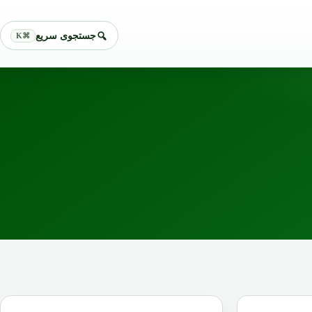
جستجوی سریع
⌘K