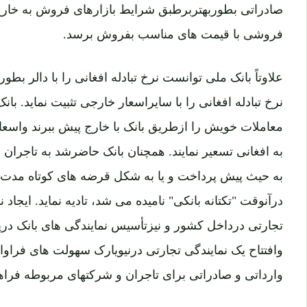
صادراتی بطوربهتربرطبق شرایط بازارهای فروش به خارج
فروشی با قیمت های مناسب بفروش برسد.
علاوتاً بانک ملی توانست نرخ تبادله افغانی را با دالر بطو
نرخ تبادله افغانی را با سایراسعار خارجی تثبیت نماید. بان
معاملات خویش را ازطریق بانک با خارج پیش ببرند واسعا
به افغانی تسعیر نمایند. همچنان بانک حاضرشد به تاجران
به حیث پیش پرداخت و یا به شکل قرضه های کوتاه مدت 
درآنوقت "تکتانه بانکی" نامیده می شد، تادیه نماید. ایجاد
تجارتی درداخل کشور و نیزتأسیس نمایندگی های بانک درپش
وافتتاح یک نمایندگی تجارتی درنیویارک سهولت های فراوان
وارداتی و صادراتی برای تاجران و شرکتهای مربوطه فراه