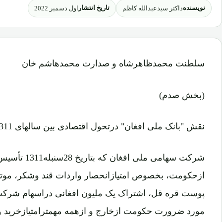
نویسنده
تاریخ انتشار
داکتر سیدعبدالله کاظم
اول دسمبر 2022
سلطنت محمدظاهرشاه و صدارت محمدهاشم خان
(بخش صدم)
نقش "بانک ملی افغان" درتحول اقتصادی بین سالهای 1311 ـ 1321:
شرکت سهامی ملی 
ازحکومت، بخصوص امتیازانحصار واردات قند وشکر، موتر
پوست قره قل، اشتراک یک ملیون افغانی دراسهام شرکت 
مورد ضرورت حکومت ازخارج و ازهمه مهمترامتیازخرید