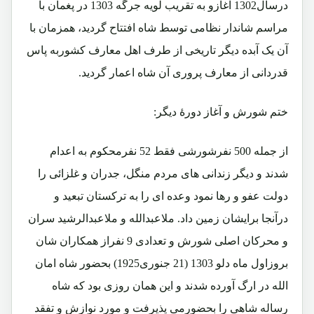
درسال1302 آغازو به تقریب لویه جرگه 1303 در پغمان با
مراسم شاندار نظامی توسط شاه افتتاح گردید، همزمان با
آن یک آبده دیگر تاریخی از طرف اهل معارف کشوربه پاس
قدردانی از معارف پروری آن شاه اعمار گردید.
ختم شورش و آغاز دورۀ دیگر:
از جمله 500 نفرشورشی فقط 52 نفرمحکوم به اعدام
شدند و دیگر زندانی های مردم منگل، جدران و غلزائی را
دولت عفو و رها نمود وعده ای را به ترکستان تبعید و
درآنجا برایشان زمین داد. ملاعبدالله و ملاعبدالرشید سران
و محرکان اصلی شورش و تعدادی 9 نفراز همکاران شان
بروزاول ماه دلو 1303 (21 جنوری1925) بحضور شاه امان
الله در ارگ آورده شدند و این همان روزی بود که شاه
رساله شاهی را بحضورمی پذیرفت و مورد نوازش و تفقد