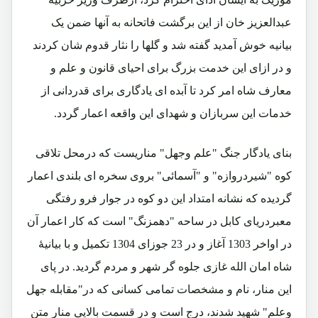
عبدالعزیز خان از این برگشت فاتحانه به آنها ضمن یک
بیانیه خوش آمدید گفته شد و گلها را نثار قدوم شان کردند
و در ازای این خدمت بزرگ برای احیای قانون و علم و
معارف شاه امر کرد تا آبده ای یادگاری برای قدردانی از
خدمات این سربازان و شهدای این واقعه اعمار گردد.
بنای یادگار جنگ "علم وجهل" مناریست که درمحل تلاقی
کوه "شیردروازه" و "آسمائی" بروی سخره ای بلندی اعمار
گردیده که نشانه امتداد این دو کوه در جوار فرو رفتگی
معبردریای کابل در ساحه "دهمزنگ" است که کار اعمار آن
در اواخر 1303 آغاز و در 23 جوزای 1304 تکمیل و با بیانیۀ
شاه امان الله غازی جلوه گر شهر و مردم گردید. در پای
این منار، نام و مشخصات تمامی کسانی که در"مقابله جهل
وعلم" شهید شدند، درج است و در قسمت بالایی منار متن