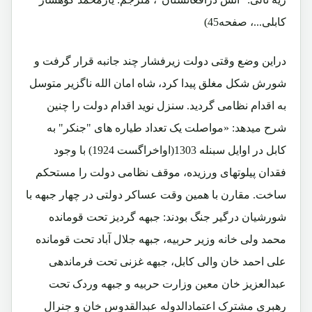
کابلی...، صفحه45)
دراین وضع وقتی دولت زیرفشار چند جانبه قرار گرفت و
شورش شکل مغلق پیدا کرد، شاه امان الله ناگزیر متوسل
به اقدام نظامی گردید. سنزل نوید اقدام دولت را چنین
شرح میدهد: «مواصلت یک تعداد طیاره های "جنکر" به
کابل در اوایل سبنله 1303(اواخراگست 1924) با وجود
فقدان پیلوتهای ورزیده، موقف نظامی دولت را مستحکم
ساخت. مقارن با همین وقت عساکر دولتی در چهار جبهه با
شورشیان درگیر جنگ بودند: جبهه گردیز تحت قومانده
محمد ولی خانه وزیر حربیه، جبهه جلال آباد تحت قومانده
علی احمد خان والی کابل، جبهه غزنی تحت فرماندهی
عبدالعزیز خان معین وزارت حربیه و جبهه وردک تحت
رهبری مشترک اعتمادالدوله عبدالقدوس خان و جنرال