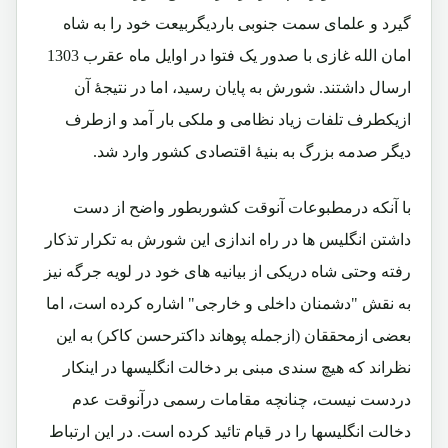
گیرد و علمای سمت جنوبی باردیگربیعت خود را به شاه
امان الله غازی با صدور یک فتوا در اوایل ماه عقرب 1303
ارسال داشتند. شورش به پایان رسید، اما در نتیجۀ آن
ازیکطرف تلفات زیاد نظامی و ملکی بار آمد و ازطرف
دیگر صدمه بزرگ به بنیۀ اقتصادی کشور وارد شد.
با آنکه درمطبوعات آنوقت کشوربطور واضح از دست
داشتن انگلیس ها در راه اندازی این شورش به تکرار تذکار
رفته وحتی شاه دریکی از بیانیه های خود در لویه جرگه نیز
به نقش "دشمنان داخلی و خارجی" اشاره کرده است، اما
بعضی ازمحققان (ازجمله پوهاند داکترحسن کاکر) به این
نظراند که هیچ سندی مبنی بر دخالت انگلیسها در اینکار
دردست نیست، چنانچه مقامات رسمی درآنوقت عدم
دخالت انگلیسها را در قیام تائید کرده است. در این ارتباط