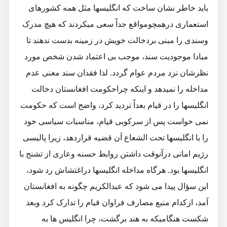
باید خاطر نشان ساخت که انگلیسها مثل همه کشورهای
استعماری درهمچومواقع جداً سعی میکردند که هیچ مدرک
وسندی را مبنی بردخالت خویش در زمینه بدست ندهند تا
مبادا موجودیت سند، موجب بی اعتماد شدن شخص مورد
نظرشان نزد مردم عوام گردد. لذا فقدان سند معنی عدم
مداخله را نمیدهد و اینکه چراحکومت افغانستان دخالت
انگلیسها را در قیام بعداً تردید کرد، واضح است که حکومت
نمی خواست پس از سرکوبی قیام، مناسبات سیاسی خود
را با انگلیسها تحت الشعاع آن قضیه قراردهد، زیرا پالیسی
رژیم امانی درآنوقت داشتن روابط حسنه وعاری از تشنج با
انگلیسها بود. هرگاه مداخله انگلیسها دراغتشاش رد شود،
این سؤال پیدا می شود که عبدالکریم چگونه به افغانستان
آمد، ازکدام منبع مصارف فراوان قیام را تدارک کرد وبعد
شکست هنگامیکه به هند برگشت، چرا انگلیس ها به