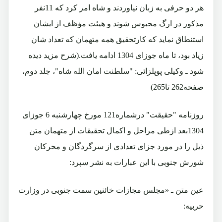
هر دو حرفی به زبان نیاوردند و شاه امر کرد که 11نفر
مذکور در ارگ محبوس شوند و هیئت مؤظف از ایشان
استنطاق نماید که کارتحقیق همه متهمان که تعداد شان
زیاد بود، تا ماه جوزای 1304 ادامه یافت.(شرح مزید دیده
شود ـ وکیلی پوپلزائی: "سلطنت امان الله شاه"، جلد دوم،
صفحه262 تا265)
روزنامه "حقیقت" درشماره121 مورخ چهارشنبه 6 جوزای
1304بعد ازطی مراحل و اکمال تحقیقات از متهمان متن
ذیل را در مورد جزای تعدادی از سرگردگان و محرکان
شورش جنوبی با این عبارات به نشر سپرد:
عین متن ـ «مجلس مجازات خائنین سمت جنوبی در وزارت
حربیه: