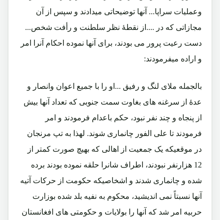
وعملیات سراپا... آنها توضیحاتی میدادند و سپس از آن
مجازاتی که در ....از نقطۀ نظر سلطنت و رأفت شخص...
دست رعیت پرور می بودند، برای آنها نموده احکام آنرا امر
و اراده میفرمودند:
بالجمله ملای لنگ و رفیق ...او را با جمیع اعوان وانصار و
عدۀ از سرغنه های بغاوت سمت جنوبی که تعداد آنها بیش
از پنجاه و چند نفر نبود، حکم باعدام فرمودند و امر
فرمودند تا علی الفور چانماری شوند. لهذا به تپ مرنجان
در موقعیکه یک جمعیت از اهالی که بهیچ صورت کمتر از
12 هزارنفر نبودند، اطراف شانرا حلقه نموده بودند برده
شده و چانماری شدند و اشخاصیکه حکومت از حرکات آتیه
آنها نسبتاً نمی اندیشید، محکوم به نفیه بلد شده بوزارت
حربیه امر شد که آنها را بولایات و حکومتی های افغانستان