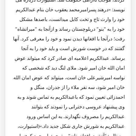
نویسد: «درهند پسرامیرمحمد یعقوب خان بنام عبدالکریم
خود را وارث تاج و تخت کابل میدانست، باصدها مشکل
خود را به "بنو" دربلوچستان رساند و ازآنجا به "میرانشاه"
رفت؛ درآنجا با افغانها دیدن نمود و خود را معرفی کرد. آنها
گفتند که در خوست شورش است و باید خود را به آنجا
برساند. عبدالکریم اعلامیه ای صادر کرد که میتواند عوض
امان الله خان امیر شود. ملای لنگ دید که شخصی که
نواسه امیرشیرعلی خان است، میتواند که عوض امان الله
خان امیر شود، سه نفر ملاء را از جدران، منگل و
احمدزائی تعیین نمود که باعبدالکریم به تماس شوند و به
وی پیشنهاد عروسی دخترانی را نمودند که بتوانند
عبدالکریم را مصروف نگهدارند. به این اساس ورود
عبدالکریم به شورش جاری شکل جدید داد.»(استیوارت،
ریه تالی: "آتش درافغانستان"، مترجم: یارمحمد کوهسار