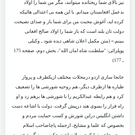
نیز بالای شما ریختانده میتوانند، مگر من شما را اولاد
بدعمل افغانستان میدانم. با این همه بی اعتدالی هائیکه
کرده اید، آغوش محبت من برای شما باز و صدای نصیحت
دولت تان بلند است که باز شما را اولاد صالح افغانی
ببینم.» (متن مکمل اعلان شاهی دیده شود ـ وکیلی
پوپلزائی: "سلطنت شاه امان الله"، بخش دوم، صفحه 175
ـ 177)
جابجا سازی اردو درمحلات مختلف ازیکطرف و پرواز
طیاره ها ازطرف دیگر، هم روحیه شورشی ها را تضعیف
کرد و هم رابطه عبدالکریم را با شورشی ها برهم زد و او
راه فرار را بسوی هند درپیش گرفت. دولت با اشاعه دست
داشتن انگلیس دراین شورش و کسب حمایت مردم و
بخصوص که علما و مشایخ، ازجمله پاچاصاحب اسلام
پوری، حاجی ترانکزی، ملا صاحت چکهنور و دیگر شخصیت