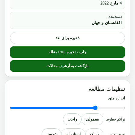
4 مارچ 2022
دسته‌بندی
افغانستان و جهان
ذخیره برای بعد
چاپ / ذخیره PDF مقاله
بازگشت به آرشیف مقالات
تنظیمات مطالعه
اندازه متن
معمولی
راحت
تراکم خطوط
باریک
استاندارد
عریض
عرض متن