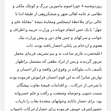
روزدوشنبه 4 جوزاعموم مامورین بزرگ و کوچک ملکی و
نظامی م عامه اهالی شهر و ششکروهی از طبقۀ ادنا تا
عالی برای ملاحظۀ اینمجلس ومعاینۀ نتیجۀ "مقابلۀ علم و
جهل" با یک حس انتقام جویانه در وزارت حربیه و اطراف و
جوانب و سرکهای و چمن های دور و پیش وزارت بیک
هجوم و ازدحام بی پایانی احضار یافته بودند. ذات
اعلیحضرت غازی ساعت نه و نیم تشریف فرمای محفل
مزبور گردیدند و پس از ایراد نطقی که مشتمل براظهار
تأسف ذات ملوکانه بر وقوع این واقعه و ذکر احسان و
نوازش شانرا که به این قوم احسان فراموش فرموده بودند
با شرحی از حرکات... و اقدامات قبیحۀ بغاوت پیشگان
سمت جنوبی وحوصله وشفقت و رأفت و حلم خسروانه
بود، برای حضار دانانند وجوابهای متعددۀ بغات را باریاب
حضوراشرف خویش فرموده برای حضارازحرکات ناصواب