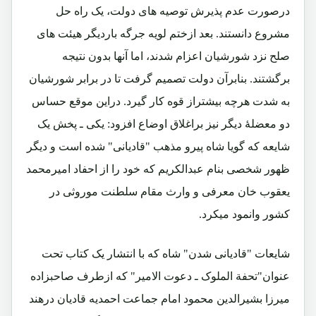
درصورت عدم پذیرش توصیه های دولت، یک راه حل
مشروع دانستند. بعد ازختم لویه جرگه باردیگر هیئت های
صلح نزد شورشیان اعزام شدند، اما آنها بدون نتیجه
برگشتند. بنابرآن دولت تصمیم گرفت تا در برابر شورشیان
به شدت هرچه بیشتراز قوه کار گیرد. دراین موقع حساس
دو معضلۀ دیگر نیز براغلاق اوضاع افزود: یکی ـ پخش یک
شایعه که گویا شاه پیرو مذهب "قادیانی" شده است و دیگر
ظهور شخصی بنام عبدالکریم که خود را از احفاد امیرمحمد
یعقوب خان معرفی و وارث مقام سلطنت موروثی در
کشور وانمود میکرد.
شایعات "قادیانی شدن" شاه که با انتشار یک کتاب تحت
عنوان"تحفة الملوک ـ دعوت الامیر" که ازطرف صاحبزاده
میرزا بشیرالدین محمود امام جماعت احمدیه قادیان درهند