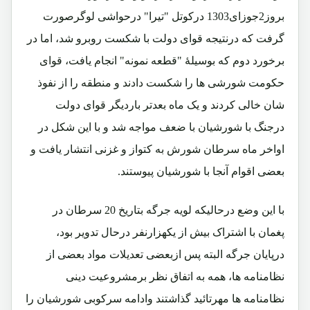
بروز2جوزای1303 درکوتل "تیرا" درحواشی لوگرصورت
گرفت که درنتیجه قوای دولت با شکست روبرو شد، اما در
برخورد دوم که بوسیلۀ "قطعه نمونه" انجام یافت، قوای
حکومت شورشی ها را شکست دادند و منطقه را از نفوذ
شان خالی کردند و یک ماه بعدتر باردیگر قوای دولت
درجنگ با شورشیان با ضعف مواجه شد و با این شکل در
اواخر ماه سرطان شورش به کتواز و غزنی انتشار یافت و
بعضی اقوام آنجا با شورشیان پیوستند.
با این وضع درحالیکه لویه جرگه بتاریخ 20 سرطان در
پغمان با اشتراک بیش از یکهزارنفر درحال تدویر بود،
درپایان جرگه البته پس ازبعضی تعدیلات مواد بعضی از
نظامنامه ها، همه به اتفاق نظر برمشروعیت دینی
نظامنامه ها مهرتائید گذاشتند وادامه سرکوبی شورشیان را