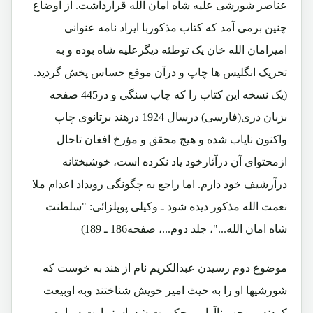
عناصر شورشی علیه شاه امان الله قرارداشت. از اوضاع
چنین برمی آمد که کتاب مذکوربا ایزاد نامه عنوانی
امیرامان الله خان یک توطئه دیگرعلیه شاه بوده و به
تحریک انگلیس ها چاپ و درآن موقع حساس پخش گردید.
(یک نسخه این کتاب را که چاپ سنگی و در445 صفحه
بزبان دری(فارسی) درسال 1924 درهند برتانوی چاپ
واکنون نایاب شده و هیچ محقق و مؤرخ افغان تاحال
ازمحتوای آن درآثارخود یاد نکرده است، خوشبختانه
درآرشیف خود دارم. اما راجع به چگونگی رویداد اعدام ملا
نعمت الله مذکور دیده شود ـ وکیلی پوپلزائی: "سلطنت
شاه امان الله..."، جلد دوم...، صفحه186 ـ 189)
موضوع دوم رسیدن عبدالکریم نام از هند به خوست که
شورشیها او را به حیث امیر خویش شناختند وبه اوبیعت
کردند، موجب ناآرامی حکومت شد. استیوارت درباره می