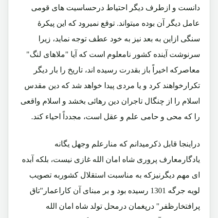
دانست و ازطرف دیگر احتیاط درحساسیت های قومی
عامل دیگر آن بوده میتواند. توقع نمیرود که این پیکرۀ
سنگی ازاین به بعد نیز به خود عطف توجه نماید، زیرا
سرنوشت آینده کشور نامعلوم است که آیا "ملاهای لنگ"
معاصرکه اخیراً باز بقدرت رسیده اند، تاریخ را بار دیگر
تکرارخواهند کرد و یا مردی پیدا خواهد شد که دین مقدس
اسلام را از چنگال تاجران دین رهائی بخشد و اسلام واقعی
را که محی و حامی علم و عقل است، مجدداً احیاء کند.
دراینجا قابل ذکرمیدانم که منارعلم وجهل یگانه
یادگارمعارف پروری شاه امان الله غازی نیست، بلکه آبده
ای مهم دیگرنیزکه به مناسبت استقلال کشوربه تصویب
لویه جرگه 1301 رسیده بود و بر مبنای آن کاراعمار"تاق
پرافتخارظفر" درپغمان درمحل تولد شاه امان الله