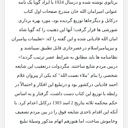
برتانوی نوشته شده و درسال 1924 با ایزاد گویا یک نامه
عنوانی امیرامان الله خان مندرج صفحات اول کتاب
درکابل و دیگرجاها توزیع گردیده بود، مورد بهره برداری
شورشی ها قرار گرفت؛ آنها این ذهنیت را که گویا شاه
امان الله قادیانی شده و این گفته را که: «تعلیمات پیامبران
و نیزپیامبراسلام درعصرجاری قابل تطبیق نمیباشند و
نظامنامه ها باید مطابق به شرایط عصر ترتیب گردند!»
دربین مردم شایع ساختند. مگردولت درتعقیب این شایعه
شخصی را بنام "ملاء نعمت الله" که یکی از پیروان غلام
احمد قادیانی درکشور بود و درتبلیغ این افکار و احتمالاً در
رابطه با توزیع این کتاب دست داشت، گرفتار و به اساس
حکم محکمه ثلاثه بتاریخ 2 اسد 1303 درکابل اعدام کرد. با
آنکه این اقدام تاحدی شایعه فوق را در بین مردم تضعیف
وخاموش ساخت، اما هنوزهم اتهام مذکور وسیلۀ تبلیغ