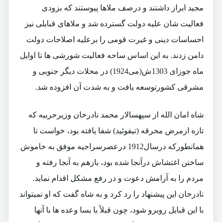
مجید ابراز داشتند و درصف ملاها پیوستند که بزودی
فعالیت شان علیه دولت گسترده شد و ملاهای قبایلی نیز
احساسات دینی و غیرت قومی را برعلیه اصلاحات دولت
دامن زدند. به این اساس ساحه فعالیت شورشی ها تا اوایل
ماه جوزای 1303ش(می1924) در محلات دیگر جنوبی و
مشرقی کشورتوسعه یافت و به شدت آن افزوده شد.
شاه امان الله از سپهسالار محمد نادرخان وزیرحربیه که
تازه ازمرض محرقه (تیفوئید) شفا یافته بود، خواست تا
همانطورکه درسال1912 درعصرسراجیه موفق به خاموش
ساختن اغتشاش درآنجا شده بود، بازهم به آنجا رفته و
مردم را به آرامش دعوت و در رفع مشکل اقدام نماید.
نادرخان این پیشنهاد را رد کرد و به شاه گفت که او نمیتواند
با این قبایل روبرو شود، چون قبلاً با بسا وعده ها با آنها