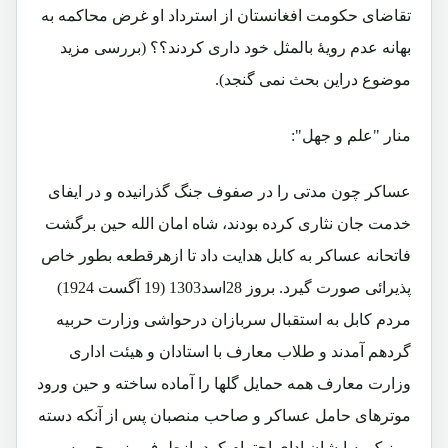
تقاضای حکومت افغانستان از استرداد او غرض محاکمه به
بهانه عدم رویۀ بالمثل خود داری کردند؟؟ (بررسی مزید
موضوع دراین بحث نمی گنجد).
منار "علم و جهل":
عساکر چون مدتی را در صفوف جنگ گذرانیده و در ایفای
خدمت جان نثاری کرده بودند، شاه امان الله حین برگشت
فاتحانه عساکر به کابل هدایت داد تا ازهرقطعه بطور خاص
پذیرائی صورت گیرد. بروز 28اسد1303 (19 آگست 1924)
مردم کابل به استقبال سربازان درحواشی وزارت حربیه
گردهم آمدند و طلاب معارف با استادان و هیئت اداری
وزارت معارف همه حمایل گلها را آماده ساخته و حین ورود
موترهای حامل عساکر و صاحب منصبان پس از آنکه دسته
موزیک به ایشان ادای احترام کرد، ازطرف وزیر حربیه