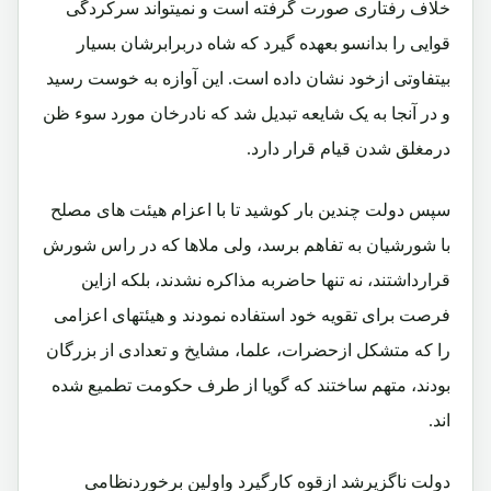
خلاف رفتاری صورت گرفته است و نمیتواند سرکردگی
قوایی را بدانسو بعهده گیرد که شاه دربرابرشان بسیار
بیتفاوتی ازخود نشان داده است. این آوازه به خوست رسید
و در آنجا به یک شایعه تبدیل شد که نادرخان مورد سوء ظن
درمغلق شدن قیام قرار دارد.
سپس دولت چندین بار کوشید تا با اعزام هیئت های مصلح
با شورشیان به تفاهم برسد، ولی ملاها که در راس شورش
قرارداشتند، نه تنها حاضربه مذاکره نشدند، بلکه ازاین
فرصت برای تقویه خود استفاده نمودند و هیئتهای اعزامی
را که متشکل ازحضرات، علما، مشایخ و تعدادی از بزرگان
بودند، متهم ساختند که گویا از طرف حکومت تطمیع شده
اند.
دولت ناگزیرشد ازقوه کارگیرد واولین برخوردنظامی