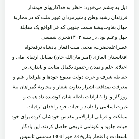
ذیل به چشم می‌خورد: «نظر به فداکاریهای قیمتدار
فرزندان رشید وطن و شیرمردان غیور ملت که در محاربۀ
جهال بغاوت‌پیشۀ سمت جنوبی که فی‌الواقع یک مقابلۀ
جهل وعلم بود، در سنه ١٣٠٣هجری شمسی
عصراعلیحضرت، محیی ملت افغان پادشاه ترقیخواه
افغانستان الغازی (امیرامان‌الله خان) بمقابل ارتقای ملی و
اعتلای علم و تمدن رخنمود بکمال متانت و پایداری در
حفاظه شرف و عزت دولت متبوع خودها و طرفدار علم و
معرفت بمدافعه اشرار بغاوت شعار و محاربۀ گمراهان تبۀ
روزگار و ازالۀ ارادات باطله شان کوشیده داد همت و
غیرت اسلامی را دادند و حیات خود را فدای ترقیات
مملکت و قربانی اولوالامر مقدس خودشان کرده برای خود
حیات جاوید و نکونامی تاریخی حاصل کردند. این یادگار
باسعادت و افتخار بتاریخ 23 جوزا 1304 شمسی تاسیس