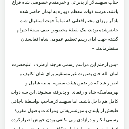
جناب سپهسالار از پذیرائی و خیرمقدم خصوصی شاه فراغ
یافتند، هرسه ذوات معظم دوباره به لیمان حاضر شده
بادگر ورزای مختارافغانی که تماماً جهت استقبال شاه
حاضرشده بودند، بیک نقطۀ مخصوص صف بستۀ احترام
گشته جهت ادای رسم تعظیم عمومی شاه افغانستان
منتظرماندند.»
«پس ازختم این مراسم رسمی هرچند ازطرف اعلیحضرت
امان الله خان بصورت غیرمستقیم برای شان تکلیف و
اصرار شد که در ضمن هیئت سفریه امانیه شامل و
بهرمقامیکه شاه و رفقای او پذیرفته میشوند، این سه ذوات
کامل هم داخل باشند، اما سپهسالارصاحب بواسطۀ ناچاقی
طبعش از پابندی بامورتشریفاتی ومراعات باصول مقررۀ
رسمی انکار و درآزادی وبی تکلفی بودن خویش اصرارکرده
از قبولیت همراهی با شاه استنکاف ورزید، همچنین جنابان