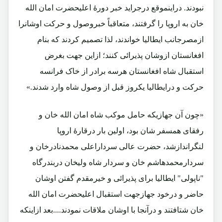
نبودند. دراینموقع درجراید خبر دورۀ اعلیحضرت امان الله
خان به اروپا را گرفتند، متعاقباً خبروصول و حرکت اوشانرا
ازمصرجانب ایطالیا خواندند، لذا تصمیم کردند که بنام
افغانستان ازوشان پذیرائی کنند؛ ازاین جهت بغرض
استقبال شاه افغانستان هرسه برادر از خاک فرانسه
حرکت و درایطالیا یکروز قبل از وصول شاه وارد شدند.»
«چون آن جهازیکه حامل موکب شاه امان الله خان و
رفقای همسفر شان بود، اولین بار درقارۀ اروپا
لنگراندازشد، حضرت عالی سرداراعلی محمدنادرخان و
سردارمحمدهاشم خان و سردار شاه ولیخان دربندرگاه
"ناپولی" ایطالیا برای پذیرائی و خیرمقدم گفتن اوشان
حاضر و درخود جهازجهت استقبال اعلیحضرت امان الله
خان شتافتند و درآنجا با اوشان ملاقات نمودند....بعد ازاینکه