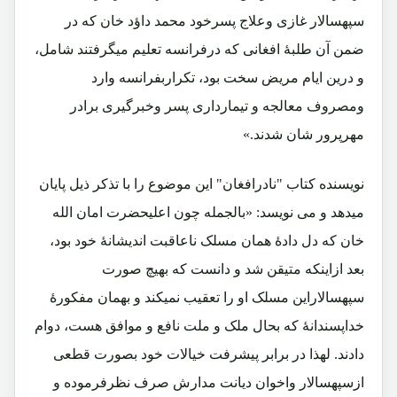
سپهسالار غازی وعلاج پسرخود محمد داؤد خان که در
ضمن آن طلبۀ افغانی که درفرانسه تعلیم میگرفتند شامل،
و درین ایام مریض سخت بود، تکراربفرانسه وارد
ومصروف معالجه و تیمارداری پسر وخبرگیری برادر
مهرپرور شان شدند.»
نویسنده کتاب "نادرافغان" این موضوع را با تذکر ذیل پایان
میدهد و می نویسد: «بالجمله چون اعلیحضرت امان الله
خان که دل دادۀ همان مسلک ناعاقبت اندیشانۀ خود بود،
بعد ازاینکه متیقن شد و دانست که بهیچ صورت
سپهسالاراین مسلک او را تعقیب نمیکند و بهمان مفکورۀ
خداپسندانۀ که بحال ملک و ملت نافع و موافق هست، دوام
دادند. لهذا در برابر پیشرفت خیالات خود بصورت قطعی
ازسپهسالار واخوان دیانت مدارش صرف نظرفرموده و