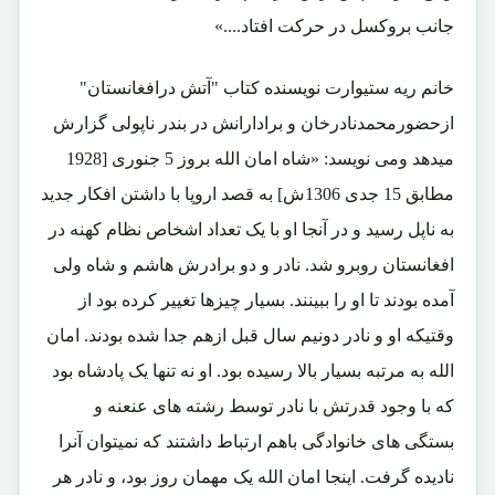
جانب بروکسل در حرکت افتاد....»
خانم ریه ستیوارت نویسنده کتاب "آتش درافغانستان"
ازحضورمحمدنادرخان و برادارانش در بندر ناپولی گزارش
میدهد ومی نویسد: «شاه امان الله بروز 5 جنوری [1928
مطابق 15 جدی 1306ش] به قصد اروپا با داشتن افکار جدید
به ناپل رسید و در آنجا او با یک تعداد اشخاص نظام کهنه در
افغانستان روبرو شد. نادر و دو برادرش هاشم و شاه ولی
آمده بودند تا او را ببینند. بسیار چیزها تغییر کرده بود از
وقتیکه او و نادر دونیم سال قبل ازهم جدا شده بودند. امان
الله به مرتبه بسیار بالا رسیده بود. او نه تنها یک پادشاه بود
که با وجود قدرتش با نادر توسط رشته های عنعنه و
بستگی های خانوادگی باهم ارتباط داشتند که نمیتوان آنرا
نادیده گرفت. اینجا امان الله یک مهمان روز بود، و نادر هر