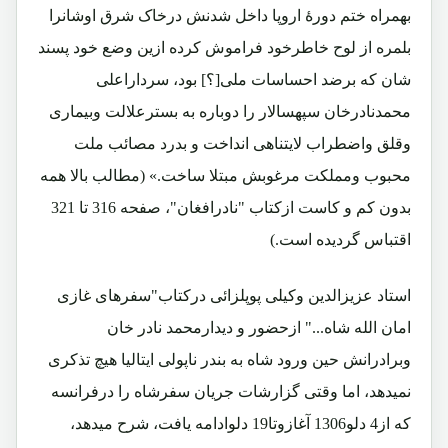
بهمراه ختم دورۀ اروپا داخل شدنش درخاک شرق اوشانرا
بلمره از لوح خاطرخود فراموش کرده ازین وضع خود پسند
شان که برضد احساسات ملی[؟] بود، سرداراعلی
محمدنادرخان سپهسالار را دوباره به بسترعلالت وبیماری
وقلق واضطراب لایتناهی انداخت و بدرد مصائب ملت
محبوب ومملکت مرغوبش مبتلا ساخت.» (مطالب بالا همه
بدون کم و کاست ازکتاب "نادرافغان"، صفحه 316 تا 321
اقتباس گردیده است.)
استاد عزیزالدین وکیلی پوپلزائی درکتاب"سفرهای غازی
امان الله شاه..." ازحضور و دیدارمحمد نادر خان
وبرادرانش حین ورود شاه به بندر ناپولی ایتالیا هیچ تذکری
نمیدهد، اما وقتی گزارشات جریان سفرشاه را درفرانسه
که از4 دلو1306 آغازوتا19 دلوادامه یافت، شرح میدهد،