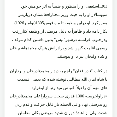
1303استعفی او را منظور و ضمناً به اثر خواهش خود
سپهسالار او را به حیث وزیر مختارافغانستان درپاریس
مقررکرد. او دراین وظیفه تا ماه قوس1305(نوامبر1926)
بکارادامه داد و ظاهراً به دلیل مریضی از وظیفه کناررفت
ودرجنوب فرانسه درشهر"نیس" بدون داشتن کدام موقف
رسمی اقامت گزین شد و برادرانش هریک محمدهاشم خان
و شاه ولیخان نیز با او پیوستند.
در کتاب "نادرافغان" راجع به دیدار محمدنادرخان و برداران
با شاه امان الله مطالبی نوشته شده که بعضی قسمت
های مهم آن را ذیلاً اقتباس میدارم، از اینقرار:
«دراواخرسنه 1306 قدری صحت سرداراعلی محمدنادرخان
رو بدرستی نهاد و فی الجمله باز قابل حرکت و قدم زدن
شدند، ولی از اعادۀ دوران شدید مریضی بکلی مطمئن