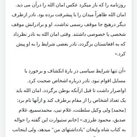
روزنامه را که باز میکرد عکس امان الله را درآن می دید.
امان الله ظاهراً میدان را با پیشرفت برده بود. نادر ازطرف
دیگر درهیچ جا موقف رسمی نداشت. او و برادرانش موقف
شخصی یا خصوصی داشتند. وقتی امان الله به نادر نظرداد
که به افغانستان برگردد، نادر بعضی شرایط را به او پیش
کرد.»
«آن تنها شرایط سیاسی در بارۀ انکشاف و برخورد با
مسایل اقوام نبود. نادر درباره اشخاص صحبت کرد.
اواصرار داشت تا قبل ازآنکه بوطن برگردد، امان الله باید
یک تعداد اشخاص را از مقام برطرف کند و ازآنها نام برد:
[محمد] ولی وکیل سلطنت، غلام نبی، محمدسمیع، غلام
صدیق، محمود طرزی.» [خانم ستیوارت این گفته را حواله
به کتاب شاه ولیخان "یادداشتهای من" میدهد، ولی اینجانب