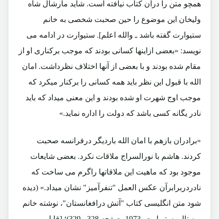
همچو متن را درآن کتاب نیافته است. شاید مارشال شاه
ولیخان این موضوع را حین صحبت شخصی به خانم
ستیوارت گفته باشد ـ والله اعلم]. ستیوارت در ادامه می
نویسد: «بعضی ازاینها کسانی بودند که موجب برکناری او از
مقام شده بودند و با بعضی از آنها اختلاف نظرداشت. امان
الله با قبول این نظر باید همه کسانی را برکنار میکرد که
موجب اوج شهرت او شده بودند و این معنی میداد که باید
نادر یگانه کسی باشد که دولت را اداره نماید.»
«برادران بازهم با امان الله باردیگر درفرانسه صحبت
کردند. هاشم با نورالسراج ملاقات نکرد. بعضی شایعات
موجود بود که ماهیت این ملاقاتها راگرم می ساخت که
نادردربرابرآن عکس العمل "تنفرآمیز" نشان میداد.» (دیده
شود متن انگلیسی کتاب "آتش درافغانستان"، نوشته خانم
ریه تالی ستیوارت، 1973، صفحه 328 ـ 329)؛ [قابل