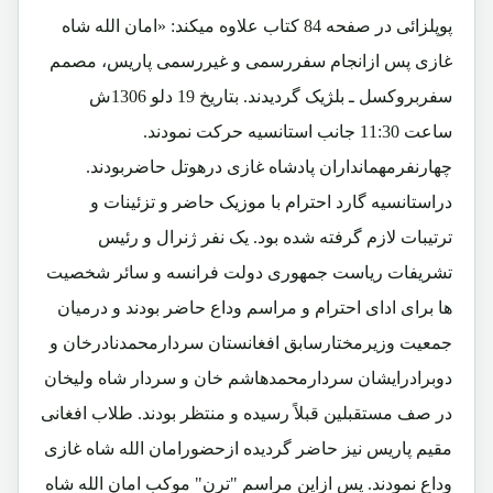
پوپلزائی در صفحه 84 کتاب علاوه میکند: «امان الله شاه
غازی پس ازانجام سفررسمی و غیررسمی پاریس، مصمم
سفربروکسل ـ بلژیک گردیدند. بتاریخ 19 دلو 1306ش
ساعت 11:30 جانب استانسیه حرکت نمودند.
چهارنفرمهمانداران پادشاه غازی درهوتل حاضربودند.
دراستانسیه گارد احترام با موزیک حاضر و تزئینات و
ترتیبات لازم گرفته شده بود. یک نفر ژنرال و رئیس
تشریفات ریاست جمهوری دولت فرانسه و سائر شخصیت
ها برای ادای احترام و مراسم وداع حاضر بودند و درمیان
جمعیت وزیرمختارسابق افغانستان سردارمحمدنادرخان و
دوبرادرایشان سردارمحمدهاشم خان و سردار شاه ولیخان
در صف مستقبلین قبلاً رسیده و منتظر بودند. طلاب افغانی
مقیم پاریس نیز حاضر گردیده ازحضورامان الله شاه غازی
وداع نمودند. پس ازاین مراسم "ترن" موکب امان الله شاه