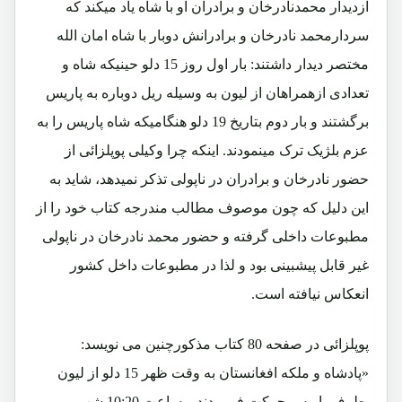
ازدیدار محمدنادرخان و برادران او با شاه یاد میکند که
سردارمحمد نادرخان و برادرانش دوبار با شاه امان الله
مختصر دیدار داشتند: بار اول روز 15 دلو حینیکه شاه و
تعدادی ازهمراهان از لیون به وسیله ریل دوباره به پاریس
برگشتند و بار دوم بتاریخ 19 دلو هنگامیکه شاه پاریس را به
عزم بلژیک ترک مینمودند. اینکه چرا وکیلی پوپلزائی از
حضور نادرخان و برادران در ناپولی تذکر نمیدهد، شاید به
این دلیل که چون موصوف مطالب مندرجه کتاب خود را از
مطبوعات داخلی گرفته و حضور محمد نادرخان در ناپولی
غیر قابل پیشبینی بود و لذا در مطبوعات داخل کشور
انعکاس نیافته است.
پوپلزائی در صفحه 80 کتاب مذکورچنین می نویسد:
«پادشاه و ملکه افغانستان به وقت ظهر 15 دلو از لیون
بطرف پاریس حرکت فرمودند و ساعت 10:20 شب