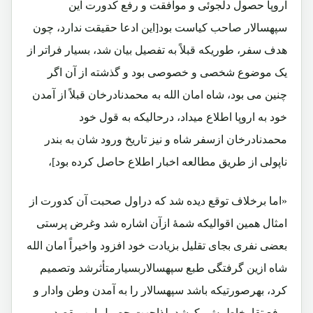
اروپا حصول دلجوئی و موافقت و رفع کدورت این
سپهسالار صاحب کیاست بود[این ادعا حقیقت ندارد، چون
هدف سفر، طوریکه قبلاً به تفصیل بیان شد، بسیار فراتر از
یک موضوع شخصی و خصوصی بود و گذشته از آن اگر
چنین می بود، شاه امان الله به محمدنادرخان قبلاً از آمدن
خود به اروپا اطلاع میداد، درحالیکه به قول خود
محمدنادرخان ازسفر شاه و نیز تاریخ ورود شان به بندر
ناپولی از طریق مطالعه اخبار اطلاع حاصل کرده بود]،
«اما برخلاف توقع دیده شد که دراول صحبت آن کدورت از
امثال همین اقوالیکه شمۀ ازآن اشاره شد وغرض پرستی
بعضی نفری بجای تقلیل بزیادت خود افزود واخیراً امان الله
شاه ازین گرفتگی طبع سپهسالاربسیارمتأثرشد وتصمیم
کرد، بهرصورتیکه باشد سپهسالار را به آمدن وطن وادار و
برفع تقارخاطرش بکوشد. لذاجهت حصول این مقصد