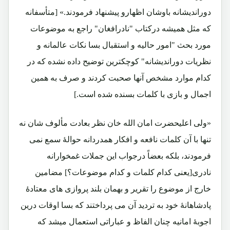
دوراندیشانه باوشان اظهارو پیشنهاد فرمودند.» [متأسفانه
که مثل همیشه درکتاب "نادرافغان" راجع به موضوعات
مورد بحث "امور حالیه و استقبال بسا نکات عالمانه و
نظریات دوراندیشانه" کوچکترین توضیح داده نشده که در
کدام موارد مشخص آنها صحبت کردند و صرف به همین
اجمال و بازی با کلمات بسنده شده است.]
«ولی اعلیحضرت امان الله خان نظر بعادت مألوف شان نه
تنها با آن کلمات نافعه و افکار همدردانه حوالۀ سمع نمی
فرمودند، بلکه بعضاً درجواب این جملات غمخوارانه
نادری[یعنی کدام کلمات و کدام موضوعات؟] مضامین
خارج از موضوع را تقریر و بهمان بلند پروازی های معتادۀ
پادشاهانۀ خود به تردید آن می پرداختند که بسا اوقات درین
اجوبۀ امانیه چنان الفاظ و عباراتی استعمال میشد که