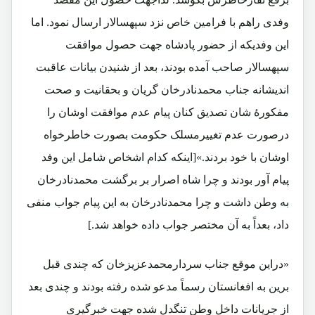
وفدی راهم با فرامین خاص نزد سپهسالار ارسال نمود. اما
این وفدیکه از حضور پادشاه جهت حصول موافقت
سپهسالار صاحب آمده بودند، بعد از شنیدن بیانات عاقبت
اندیشانه جناب محمدنادرخان گریان و بحقانیت و صحت
مفکورۀ شان تصدیق کنان پیام عدم موافقت اوشان را
درصورت عدم تغییرمسلک حکومت بصورت خاطرخواه
اوشان با خود بردند.»[اینکه کدام اشخاص شامل این وفد
پیام آور بودند و چرا شاه اصرار بر برگشت محمدنادرخان
به وطن داشت و چرا محمدنادرخان به این پیام جواب منفی
داد، بعداً به آن مختصر جواب داده خواهد شد.]
«دراین موقع جناب سردارمحمدعزیزخان که چندی قبل
برین به افغانستان رسماً مدعو شده رفته بودند و چندی بعد
از جریانات داخل وطن تنگدل شده جهت خبرگیری