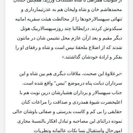
محمدهاشم خان و شاه ولیخان هم به عذرتیمارداری و
تنهائی سپهسالارخودها را از مخالطت هیئت سفریه امانیه
سبکدوش کردند. درایطالیا چند روزسپهسالاربیک هوتل
دیگر مقیم و بعد ازآن عازم محل نشیمن شان در مانتون
شدند که از اضلاع ملحقۀ نیس است و شاه و رفقای او را
بفکر و ارادۀ خودشان گذاشتند.»
«برعلاوۀ این صحبت، ملاقات دیگری هم بین شاه و این
سرداران دیانت پناه درموضع "نیس" واقع شده است.
جناب سپهسالار و برداران هشیارشان درین نوبت هم با
اعلیحضرت شیوۀ همدردی و صداقت را مراعات کنان
حقایقی را بی کم و کاست بدرستی و صفائی باوشان حالی
نموده دراثنای این مصاحبه و تبادل افکار بالنسبۀ مجاری
امورحال واستقبال بسا نکات عالمانه ونظریات