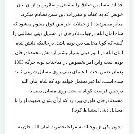
جذبات مسلمین صادق را مشتعل و سائرین را از آن بیان
خویش که به عقاید و مقررات دین مبین تصادم میکرد،
متأثر مینمودند.»[از جملات آخر متن فوق معلوم میشود که
شاه امان الله درجواب نادرخان در مسایل دینی مطالبی را
گفته که گویا مخالف دین بوده باشد، درحالیکه دانش شاه
امان الله در امور دینی بسیاربیشتر ازدانش محمدنادرخان
بوده است واین امر بخصوص در مباحثات لویه جرگه 1303
پغمان ضمن بحث با علمای دینی روی مسایل شرعی ثابت
شده است. لذا غیرمحتمل خواهد بود که شاه امان الله
درچنین فرصت کوتاه به بحث روی مسایل دینی با
محمدنادرخان طوری بپردازد که ازآن بتوان ضدیت او را با
مسایل دینی استنباط کرد.]
«چون یکی ازموجبات سفراعلیحضرت امان الله خان به