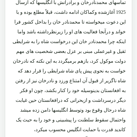
تماسهای محمدنادرخان و برادرانش با انگلیسها که ازسال
1925 آغازشده وکماکان ادامه داشت، قبلاً مطلع بوده و با
این دعوت میخواسته تا محمدنادر خان را بداخل کشور فرا
خواند و درآنجا فعالیت های او را زیرنظرداشته باشد واما
اینکه چرا محمدنادر خان این درخواست شاه را به شرایطی
ثقیل و غیرعملی مبنی بر عزل بعضی شخصیت های مهم
دولت موکول کرد، بازهم برمیگردد به این نکته که نادرخان
خواست به نحوی پیش پای شاه شرایطی را قرار دهد که
شاه ناگزیر از قبول آن امتناع ورزد و نادرخان نیز از رفتن
به افغانستان بدینوسیله خود را کنار بکشد، چون او فکر
دیگر درسرداشت و ازبحرانی که درافغانستان حین غیابت
شاه درحال وقوع بود وتوسط انگلیسها دامن زده میشد
واحتمال سقوط سلطنت را پیشبینی و خود را به حیث یک
کاندید قدرت با حمایت انگلیس محسوب میکرد،