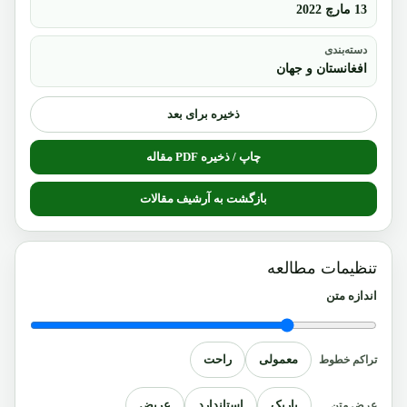
13 مارچ 2022
دسته‌بندی
افغانستان و جهان
ذخیره برای بعد
چاپ / ذخیره PDF مقاله
بازگشت به آرشیف مقالات
تنظیمات مطالعه
اندازه متن
معمولی
راحت
تراکم خطوط
باریک
استاندارد
عریض
عرض متن