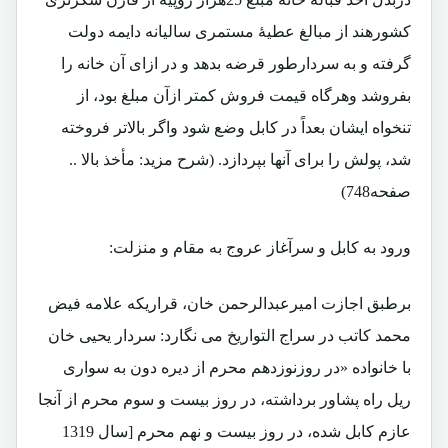
کشورهند از مبالغ عطیۀ مستمری سالیانه دایمه دولت
گرفته و به سردارطور قرضه بدهد و در ازای آن خانه را
بفروشد وهرگاه قیمت فروش کمتر ازآن مبلغ بود، از
تنخواه ایشان بعداً در کابل وضع شود واگر بالاتر فروخته
شد، پولش را برای آنها بپردازد. (شرح مزید: مأخذ بالا ..
صفحه748)
ورود به کابل و سرآغاز عروج به مقام و منزلت:
برطبق اجازت امیرعبدالرحمن خان، قراریکه علامه فیض
محمد کاتب در سراج التواریخ می نگارد: سردار یحیی خان
با خانواده «در روزنوزدهم محرم از دیره دون به سواری
ریل راه پشاور برداشته، در روز بیست و سوم محرم از آنجا
عازم کابل شده، در روز بیست و نهم محرم [سال 1319