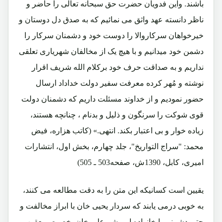
باشند. واین فدویان حضرت حق سبحانه تعالی را حاضر و
ناظر دانسته عهد واثق می نمائیم که به صدق دل دوستان و
خیرخواهان سرکاروالا را دوست خود و دشمنان سرکار را
دشمن خود میدانیم و با هیچ یک از مخالفان شهریاری تعلقی
نداریم و به صداقت حرف خود برکلام الله شریف اقرار
نوشته و مُهر کرده معرفت سفیر دولت خداداد ارسال
حضور نمودیم و از خداوند مسئلت داریم که دشمنان دولت
قوی شوکت را سرنگون و ذلیل و بدنام ، چنانچه هستند،
زیاده خوار و بی اعتبار بکند. انتهی.» (کاتب هزاره، فیض
محمد: "سراج التواریخ"، جلد چهارم، بخش اول، انتشارات
امیری، کابل، 1390ش، صفحه503 ـ 505)
یقیین است کسانیکه این متن را به دقت مطالعه می کنند،
به خوبی درمی یابند که سردار یحیی خان با ابراز مخالفت و
حتی دشمنی با خانواده امیرشیرعلی خان بخصوص یعقوب