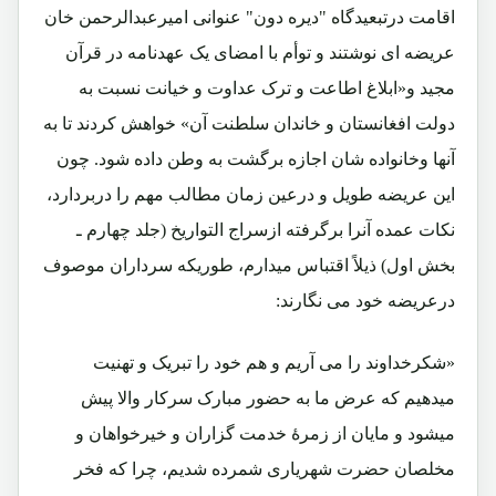
اقامت درتبعیدگاه "دیره دون" عنوانی امیرعبدالرحمن خان
عریضه ای نوشتند و توأم با امضای یک عهدنامه در قرآن
مجید و«ابلاغ اطاعت و ترک عداوت و خیانت نسبت به
دولت افغانستان و خاندان سلطنت آن» خواهش کردند تا به
آنها وخانواده شان اجازه برگشت به وطن داده شود. چون
این عریضه طویل و درعین زمان مطالب مهم را دربردارد،
نکات عمده آنرا برگرفته ازسراج التواریخ (جلد چهارم ـ
بخش اول) ذیلاً اقتباس میدارم، طوریکه سرداران موصوف
درعریضه خود می نگارند:
«شکرخداوند را می آریم و هم خود را تبریک و تهنیت
میدهیم که عرض ما به حضور مبارک سرکار والا پیش
میشود و مایان از زمرۀ خدمت گزاران و خیرخواهان و
مخلصان حضرت شهریاری شمرده شدیم، چرا که فخر