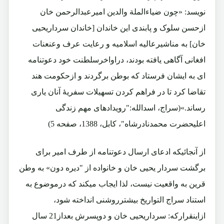
نویسد: «چون ضیاءالملة والدین امیرعبدالرحمن خان
ازحسن سلوک و پابندی این خاندان [خاندان سرداریحیی
خان] به مناشیرعالیه اسلامیه و رعایت عرف وعنعنات
افغانی آگاهی یافته بودند، دراواخرسلطنت خود دعوتنامه
ای به ایشان فرستاد که بوطن برگردند و ازحکومت هند
تقاضا کرد تا در فراهم کردن تسهیلات سفریۀ آنان یاری
رساند.»(سراج، اسدالله:"رویدادهای مهم زندگی
اعلیحضرت محمدنادرشاه"، کابل، 1388، صفحه 5)
از آنجائیکه ادعای ارسال دعوتنامه از طرف امیر برای
برگشت سردار یحیی خان و خانواده از "دیره دون» به وطن
قرین به واقعیت نیست، لذا ایجاب میکند که درموضوع به
استناد سراج التواریخ بیشترروشنی انداخته شود،
ازاینقرارکه: سرداریحیی خان و دوپسرش بعداز21 سال