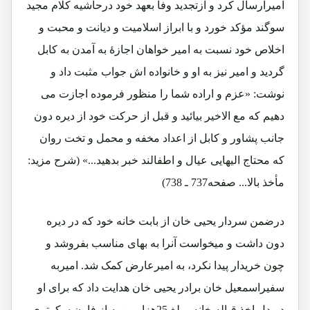
امیرارسال کرد و ازتجدید وفا بعهد خود درحاشیه کلام مجید
سوگند مؤکد خورد و با ابراز اسلامیت و دیانت و محبت و
اخلاص خود نسبت به امیر خواهان اجازۀ به آمدن به کابل
گردید و امیر نیز به او و خانواده اش جواب مثبت داد و
نوشت: «عزم و اراده شما را منظور فرموده اجازت می
دهیم که مع الاخیر بیائید و قبل از حرکت خود از دیره دون
جانب پشاور و کابل از اعداد مخفه و محمل و تخت روان
که محتاج الیهایی عیال و اطفالند خبر بدهید...» (شرح مزید:
مأخذ بالا... صفحه737 ـ 738)
درضمن سردار یحیی خان از بابت خانه خود که در دیره
دون داشت و میخواست آنرا به بهای مناسب بفروشد و
چون خریدار پیدا نکرد، به امیرعارض کمک شد. امیربه
سفیراسمعیل خان برادر یحیی خان هدایت داد که برای او
دربدل اخذ قباله خانه مبلغ 25هزار روپیه از فارن سکرتری