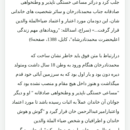
جلب کرد و دراثر مساعی خستگی ناپذیر و وطنخواهی
صادقانه جناب محمدنادرخان و سائر شخصیت های خاندانی
شان، این دودمان مورد اعتبار و اعتماد ضیاءالملة والدین
قرار گرفت...» (سراج، اسدالله: "رویدادهای مهم زندگی
اعلیحضرت محمدنادرشاه"، کابل، 1388، صفحه6)
درارتباط با متن فوق باید خاطر نشان ساخت که
محمدنادرخان هنگام ورود به وطن 18 سال داشت ومتولد
دیره دون بود و بار اول بود که به سرزمین آبائی خود قدم
میگذاشت و هنوز داخل هیچ مقام و منصب نشده بود که
"مساعی خستگی ناپذیر و وطنخواهی صادقانه " او و دیگر
جوانان آن خاندان عملاً به اثبات رسیده باشد تا مورد اعتماد
واعتبارامیرعبدالرحمن خان قرار گیرد و "گوش و هوش
خاندان و اطرافیان و شخص ضیاء الملة والدین
امیرعبدالرحمن خان را به خود جلب کند". از جانب دیگر