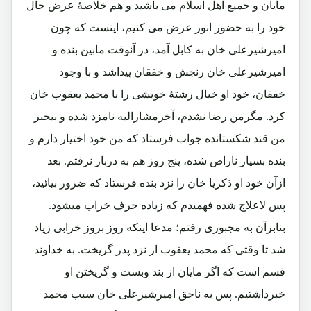
مایان و جمیع اهل اسلام می باشید و هم خلاصۀ عرض حال
خود را به حضور انور عرض می کنیم، اینست که چون
امیرشیرعلی خان به کابل آمد، در آنوقت مابین بنده و
امیرشیرعلی خان رنجش و خفقان پیداشد و با وجود
خفقان، خود او خیال رشتۀ خویشی را با محمد یعقوب خان
کرد. مگرمن رضا نشدم، آخرمشارالیه نامزد شده و بیخبر
من قند شکستانده جواب فرستاد که من خود اختیار دارم و
بنده بسیار ناراض شده، پنج روز هم به دربار نرفتم. بعد
ازآن خود او ذکریا خان را نزد بنده فرستاد که ضرور بیائید،
پس لاعلاج شده فهمیدم که زیاده حرف خراب میشود.
بنابرآن به مجبوری رفتم؛ مدعا اینکه روز بروز خرابی زیاد
شد تا وقتی که محمد یعقوب از نزد پدر گریخت. به خداوند
قسم است که اگر مایان از بند وبست و گریختن او
خبرداشتیم. پس به ناحق امیرشیرعلی خان سبب محمد