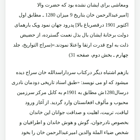
ومعاشی برای ایشان نشده بود که حضرت والا
[امیرعبدالرحمن خان بتاریخ 9 میزان 1280 ـ مطابق اول
اکتوبر 1901 درقصرباغ بالا] پدرود جهان نمود ویک بارهمای
دولت برخانۀ ایشان بال بذل نعمت گسترده، از حضیض
ذلت به اوج قدرت ارتقا واعتلا نمودند.»(سراج التواریخ، جلد
چهارم ـ بخش دوم، صفحه 31)
بازهم اشتباه دیگر درکتاب سرداراسدالله خان سراج دیده
میشود که او می نویسد: «طبق اسناد تاریخی دودمان نادری
درسال1280ش مطابق به 1901م به کابل مرکز سرزمین
محبوب و مألوف افغانستان وارد گردید. از آغاز ورود
لیاقت، تربیت، اهلیت و صداقت جوانان این خاندان
بخصوص نادرجوان، گوش و هوش خاندان و اطرافیان و
شخص ضیاء الملة والدین امیرعبدالرحمن خان را بخود