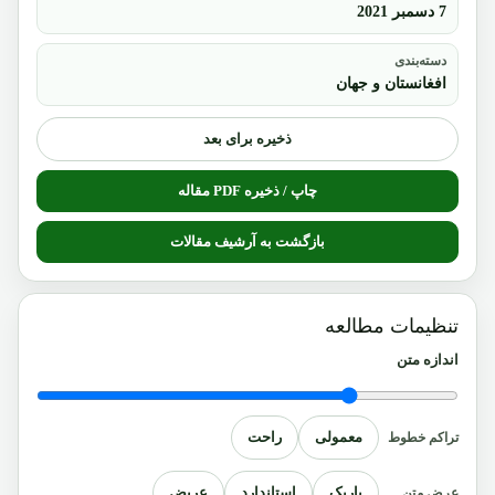
7 دسمبر 2021
دسته‌بندی
افغانستان و جهان
ذخیره برای بعد
چاپ / ذخیره PDF مقاله
بازگشت به آرشیف مقالات
تنظیمات مطالعه
اندازه متن
معمولی
راحت
تراکم خطوط
باریک
استاندارد
عریض
عرض متن