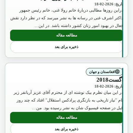
تاریخ: 2026-02-18
دراین روزها مطالبی دربارۀ خانم رولا غنی، خانم رئیس جمهور
داکتر اشرف غنی در رسانه ها به نشر میرسد که در نظر دارد نقش
فعال در بهبود امور زنان کشور داشته باشد. در این…
مطالعه مقاله
: عکس تقلبی و تبلیغاتی ملکه ثریا که بوسیل
ذخیره برای بعد
افغانستان و جهان
آگست2018
تاریخ: 2026-02-18
در این میان نظرم بیک نوشته ای از محترم آقای عزیز آریانفر زیر
نام "نیاز تاریخی به بازنگری پرادکس استقلال" افتاد که چند روز
قبل در صفحه فیسبوک شان به نشر رسیده بود. من…
مطالعه مقاله
: آگست2018
ذخیره برای بعد