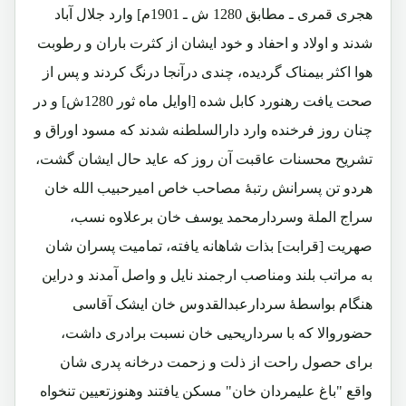
هجری قمری ـ مطابق 1280 ش ـ 1901م] وارد جلال آباد
شدند و اولاد و احفاد و خود ایشان از کثرت باران و رطوبت
هوا اکثر بیمناک گردیده، چندی درآنجا درنگ کردند و پس از
صحت یافت رهنورد کابل شده [اوایل ماه ثور 1280ش] و در
چنان روز فرخنده وارد دارالسلطنه شدند که مسود اوراق و
تشریح محسنات عاقبت آن روز که عاید حال ایشان گشت،
هردو تن پسرانش رتبۀ مصاحب خاص امیرحبیب الله خان
سراج الملة وسردارمحمد یوسف خان برعلاوه نسب،
صهریت [قرابت] بذات شاهانه یافته، تمامیت پسران شان
به مراتب بلند ومناصب ارجمند نایل و واصل آمدند و دراین
هنگام بواسطۀ سردارعبدالقدوس خان ایشک آقاسی
حضوروالا که با سرداریحیی خان نسبت برادری داشت،
برای حصول راحت از ذلت و زحمت درخانه پدری شان
واقع "باغ علیمردان خان" مسکن یافتند وهنوزتعیین تنخواه