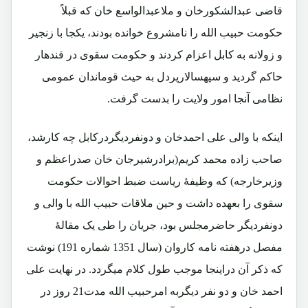
قاضی عبدالشکورخان و ملاعبدالواسع خان که قبلاً
حکومت حبیب الله را نامشروع خوانده بودند، یکجا با زنجیر
و زولانه به کابل اعزام کردند و حکومت سقوی در قندهار
حاکم گردید و سپهسالارپردل به حیث قوماندان عمومی
نظامی آنجا امور ولایت را بدست گرفت.
اینکه با والی علی احمدخان و دونفردیگردرکابل چه کارشد،
صاحب زاده محمد کریم(برادرشیرجان خان صدراعظم و
وزیرخارجه) که وظیفۀ ریاست ضبط احوالات حکومت
سقوی را بعهده داشت و حین ملاقات حبیب الله با والی و
دونفردیگر حاضرمجلس بود، جریان را طی یک مقالۀ
مفصل درهفته نامه کاروان (سال 1351 شماره 191) نوشت
که ذکر آن دراینجا موجب طول کلام میگردد. در نهایت علی
احمد خان و دو نفر دیگربه امرحبیب الله مدت21 روز در