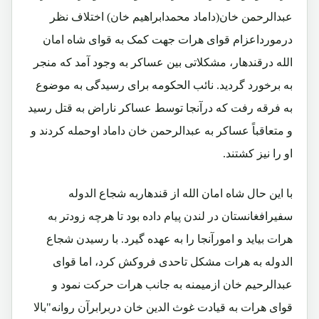
عبدالرحمن خان(داماد محمدابراهیم خان) اختلاف نظر
درمورداعزام قوای هرات جهت کمک به قوای شاه امان
الله درقندهار، مشکلاتی بین عساکر به وجود آمد که منجر
به برخورد گردید. نائب الحکومه برای رسیدگی به موضوع
به فرقه رفت که درآنجا توسط عساکر ناراض به قتل رسید
و متعاقباً عساکر به عبدالرحمن خان داماد اوحمله کردند و
او را نیز کشتند.
با این حال شاه امان الله از قندهاربه شجاع الدوله
سفیرافغانستان در لندن پیام داده بود تا هرچه زودتر به
هرات بیاید و امورآنجا را به عهده گیرد. با رسیدن شجاع
الدوله به هرات مشکل تاحدی فروکش کرد، اما قوای
عبدالرحیم خان ازمیمنه به جانب هرات حرکت نمود و
قوای هرات به قیادت غوث الدین خان دربرابرآن روانه"بالا