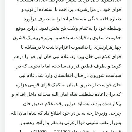
قوای خود در مزارشریف پرداخت با استفاده از توپ و
طیاره قلعه جنگی مستحکم آنجا را به تصرف درآورد
وسلطه خود را به تمام ولایت بلخ پخش نمود. دراین موقع
حکومت سقوی به قیادت سیدحسین وزیرحربیه یک قشون
چهارهزارنفری را بدانصوب اعزام داشت تا درمقابله با
قوای غلام نبی خان بپردازد. غلام نبی خان این قوا را درهم
کوبید و بطرف قطغن فراری ساخت، اما با تحولی که در
سیاست شوروی در قبال افغانستان وارد شد، غلام نبی
خان خواست از طریق بامیان به کمک قوای قومی هزاره
که برای اعاده سلطنت شاه امان الله مجدانه داخل اقدام و
پیکار شده بودند، بشتابد. دراین وقت غلام صدیق خان
چرخی وزیرخارجه به برادر خود اطلاع داد که شاه امان الله
پس ازعقب نشینی قوا ازغزنی به مقر و ازآنجا رهسپار
قندهارشده وبتاریخ 2جوزای1308(23 می1929)کشور را