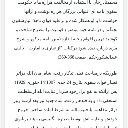
محمدنادرخان با استفاده ازمخالفت هزاره ها با حکومت
سقوی نامه ای عنوانی بزرگان هزاره نوشت و ازآنها
خواست تا با او همکار شده و برعلیه قوای تاجک تبارسقوی
بجنگند و در نامه خود موضوع قومیت را مطرح ساخت و
کوشید دربین اقوام رخنه اندازد.(متن نامه مذکور و شرح
مزید درباره دیده شود درکتاب "ازعیاری تا امارت"، تألیف
عبدالشکورحَکم، صفحه368-369)
طوریکه درمباحث قبلی تذکار رفت، شاه امان الله دراثر
فشار قوای سقوی بتاریخ 24 جدی 1307(14 جنوری 1929)
پس ازآنکه به نفع برادرخود سردارعنایت الله ازسلطنت
استعفی داد و به قندهار رفت. شاه جدید نیز بعد ازسه روز
دراثر مفاهمه با حبیب الله به شرط آماده ساختن خروج
خودش و عایله اش توسط طیاره انگلیسی به هند برتانوی
از سلطنت استعفی داد و پایتخت در تصرف قوای سقوی