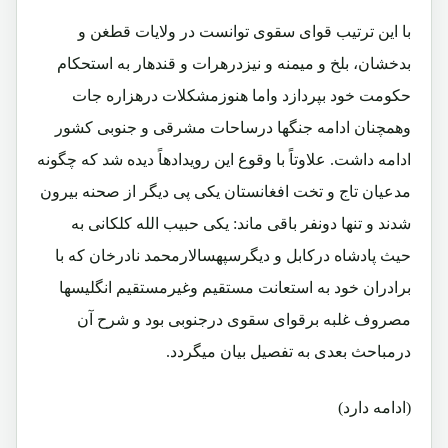
با این ترتیب قوای سقوی توانست در ولایات قطغن و
بدخشان، بلخ و میمنه و نیزدرهرات و قندهار به استحکام
حکومت خود بپردازد واما هنوزمشکلات درهزاره جات
وهمچنان ادامه جنگها درساحات مشرقی و جنوبی کشور
ادامه داشت. علاوتاً با وقوع این رویدادهاً دیده شد که چگونه
مدعیان تاج و تخت افغانستان یکی پی دیگر از صحنه بیرون
شدند و تنها دونفر باقی ماند: یکی حبیب الله کلکانی به
حیث پادشاه درکابل و دیگرسپهسالارمحمد نادرخان که با
برادران خود به استعانت مستقیم وغیرمستقیم انگلیسها
مصروف غلبه برقوای سقوی درجنوبی بود و شرح آن
درمباحث بعدی به تفصیل بیان میگردد.
(ادامه دارد)