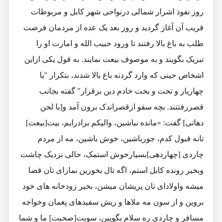
روز نفوذ اشرار شمالی درنواحی شهر کابل و مربوطات
قریب آن آغاز گردید و روز بعد یک عده از مردمان فرصت
طلب به باغ بالا رفتند تا ورود حبیب الله و امارت او را
تبریک بگویند و به موصوف بیعت نمایند. به قول یکی ازاین
اشخاص حینی که وارد گردنه باغ بالا شدند، بتکرار "یا
چهاریار و تخت و بخت خادم دین برقرار" گفته بجانب
قصررفتتند. بچه سقو ازقصراندک برون آمد و[با لحن
دهاتی] گفت: «مانده نباشین، والیکم برادرایم، بیت[بیعت]
تانه قبول کدم، جورباشین، خوش باشین، مه از مردم
چاردی [چهاردهی]بسیارخوش استمک، حالی نزدیک چاشت
وبخیر رونده کابل استم، اگه تال بخورین نمازای تان قضا
میشه واولادای تان پریشان میشن، بخیر زودخانه های خود
بروین و از سون مه ملاها و ریش سفیدهای پغمان وخواجه
مسافر و چاردی ره سلام بگویین، سوبت[صحبت] ما و شما