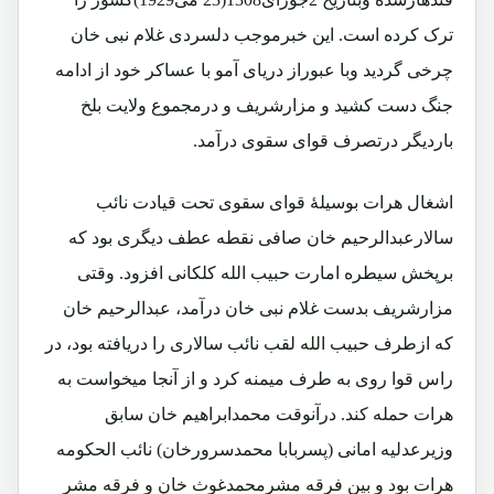
ترک کرده است. این خبرموجب دلسردی غلام نبی خان
چرخی گردید وبا عبوراز دریای آمو با عساکر خود از ادامه
جنگ دست کشید و مزارشریف و درمجموع ولایت بلخ
باردیگر درتصرف قوای سقوی درآمد.
اشغال هرات بوسیلۀ قوای سقوی تحت قیادت نائب
سالارعبدالرحیم خان صافی نقطه عطف دیگری بود که
برپخش سیطره امارت حبیب الله کلکانی افزود. وقتی
مزارشریف بدست غلام نبی خان درآمد، عبدالرحیم خان
که ازطرف حبیب الله لقب نائب سالاری را دریافته بود، در
راس قوا روی به طرف میمنه کرد و از آنجا میخواست به
هرات حمله کند. درآنوقت محمدابراهیم خان سابق
وزیرعدلیه امانی (پسربابا محمدسرورخان) نائب الحکومه
هرات بود و بین فرقه مشرمحمدغوث خان و فرقه مشر