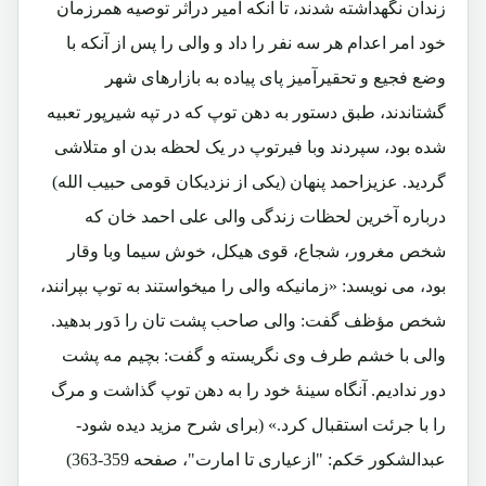
زندان نگهداشته شدند، تا آنکه امیر دراثر توصیه همرزمان
خود امر اعدام هر سه نفر را داد و والی را پس از آنکه با
وضع فجیع و تحقیرآمیز پای پیاده به بازارهای شهر
گشتاندند، طبق دستور به دهن توپ که در تپه شیرپور تعبیه
شده بود، سپردند وبا فیرتوپ در یک لحظه بدن او متلاشی
گردید. عزیزاحمد پنهان (یکی از نزدیکان قومی حبیب الله)
درباره آخرین لحظات زندگی والی علی احمد خان که
شخص مغرور، شجاع، قوی هیکل، خوش سیما وبا وقار
بود، می نویسد: «زمانیکه والی را میخواستند به توپ بپرانند،
شخص مؤظف گفت: والی صاحب پشت تان را دَور بدهید.
والی با خشم طرف وی نگریسته و گفت: بچیم مه پشت
دور ندادیم. آنگاه سینۀ خود را به دهن توپ گذاشت و مرگ
را با جرئت استقبال کرد.» (برای شرح مزید دیده شود-
عبدالشکور حَکم: "ازعیاری تا امارت"، صفحه 359-363)