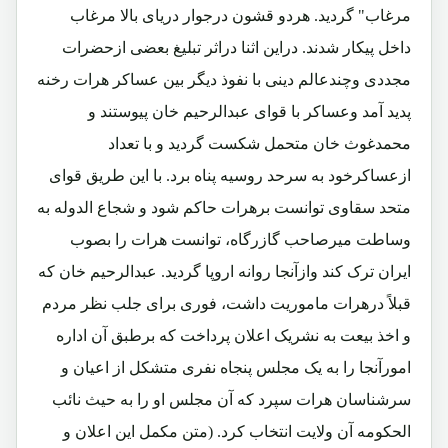
مرغاب" گردید. هردو قشون درجوار دریای بالا مرغاب
داخل پیکار شدند. دراین اثنا دراثر تبلیغ بعضی ازحضرات
مجددی وچندعالم دینی با نفوذ دیگر بین عساکر هرات رخنه
پدید آمد وعساکر با قوای عبدالرحیم خان پیوستند و
محمدغوث خان متحمل شکست گردید و با تعداد
ازعساکرخود به سرحد روسیه پناه برد. با این طریق قوای
متحد سقاوی توانست برهرات حاکم شود و شجاع الدوله به
وساطت میرصاحب گازرگاه، توانست هرات را بصوب
ایران ترک کند وازآنجا روانه اروپا گردید. عبدالرحیم خان که
قبلاً درهرات ماموریت داشت، فوری برای جلب نظر مردم
و اخذ بیعت به نشریک اعلان پرداخت که برطبق آن اداره
امورآنجا را به یک مجلس پنجاه نفری متشکل از اعیان و
سرشناسان هرات سپرد که آن مجلس او را به حیث نائب
الحکومه آن ولایت انتخاب کرد. (متن مکمل این اعلان و