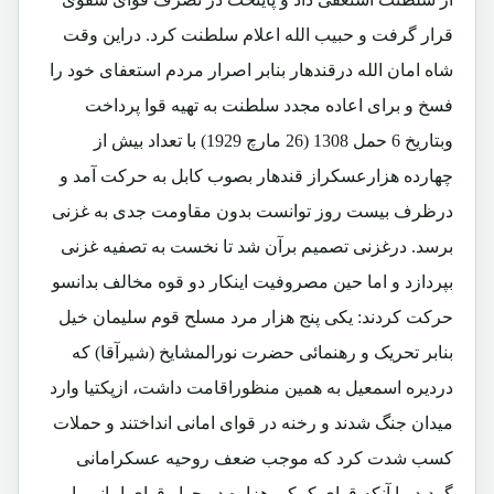
قرار گرفت و حبیب الله اعلام سلطنت کرد. دراین وقت
شاه امان الله درقندهار بنابر اصرار مردم استعفای خود را
فسخ و برای اعاده مجدد سلطنت به تهیه قوا پرداخت
وبتاریخ 6 حمل 1308 (26 مارچ 1929) با تعداد بیش از
چهارده هزارعسکراز قندهار بصوب کابل به حرکت آمد و
درظرف بیست روز توانست بدون مقاومت جدی به غزنی
برسد. درغزنی تصمیم برآن شد تا نخست به تصفیه غزنی
بپردازد و اما حین مصروفیت اینکار دو قوه مخالف بدانسو
حرکت کردند: یکی پنج هزار مرد مسلح قوم سلیمان خیل
بنابر تحریک و رهنمائی حضرت نورالمشایخ (شیرآقا) که
دردیره اسمعیل به همین منظوراقامت داشت، ازپکتیا وارد
میدان جنگ شدند و رخنه در قوای امانی انداختند و حملات
کسب شدت کرد که موجب ضعف روحیه عسکرامانی
گردید. با آنکه قوای کمکی هزاره در جوار قوای امانی با