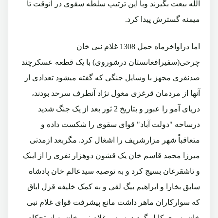
الله بیعت بگیرند وبا این ترتیب سلطه سقوی در آنوقت تا
میمنه گسترش پیدا کرد.
اما دراواخرماه حمل 1308 غلام نبی خان
چرخی(سفیرافغانستان درشوروی) با یک قطعه عسکرچند
صدنفری مجهز با وسایل جنگی که گفته میشود تعدادی از
آنها از مردمان قرغزی مغول نژاد آنطرف سرحد بودند،
دریای آمو را عبور و بتاریخ 2 ثور بعد از یک جنگ شدید
درساحه "دولت آباد" قوای سقوی را شکست داده و
متعاقباً شهر مزارشریف را اشغال کرد. مگربعد ازمدتی
میرزا محمد قاسم خان یک قشون دوهزار نفری را از ایبک
و تاشقرغان بسیج کرد و به توصیه سیدعالم خان پادشاه
سابق بخارا و ابراهیم بیگ لقی و به کمک خلیفه قزل ایاق
که سوارکاران ماهر داشت مانع پیشرفت قوای غلام نبی
خان بسوی کابل گردید. سپس غلام نبی خان به استحکام