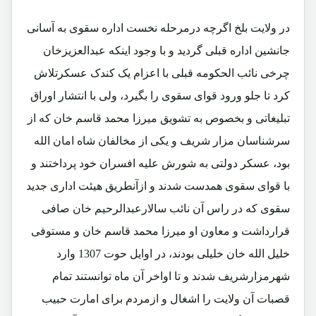
در ولایت بلخ اگرچه درمرحله نخست اداره سقوی به آسانی
جانشین اداره قبلی گردید و با وجود اینکه عبدالعزیزخان
چرخی نائب الحکومه قبلی با اعزام یک کندک عسکرتلاش
کرد تا جلو ورود قوای سقوی را بگیرد، ولی با انتشار اوراق
تبلیغاتی و بخصوص به تشویق میرزا محمد قاسم خان که از
سرشناسان مزار شریف و یکی از مخالفان شاه امان الله
بود، عسکر دولتی به شورش علیه افسران خود پرداختند و
با قوای سقوی همدست شدند و ازآنطریق هیئت اداری جدید
سقوی که در راس آن نائب سالارعبدالرحیم خان صافی
قرارداشت و معاون او میرزا محمد قاسم خان و مستوفی
خلیل الله خان خلیلی بودند، در اوایل حوت 1307 وارد
شهرمزارشریف شدند و تا اواخر آن ماه توانستند تمام
قصبات آن ولایت را اشغال و ازمردم برای امارت حبیب