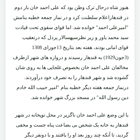
هنوز شاه درحال ترک وطن بود که علی احمد خان بار دوم
در قندهاراعلام سلطنت کرد و در نماز جمعه خطبه بنامش
"امیرعلی احمد" خوانده شد. اما قوای سقوی تحت قیادت
سید محمد یاور و زیر نظرسپهسالار پردل که درتعقیب
قوای امانی بودند، هفته بعد بتاریخ 13جوزای 1308
(3جون1929) به قندهار رسیدند و دروازه های شهر ازطرف
مخالفان علی احمد خان بخصوص غلجایی ها به روی شان
گشوده شد و شهر قندهار را به تصرف خود درآوردند.
درنماز جمعه هفته دیگر خطبه بنام "امیر حبیب الله خادم
دین رسول الله" در مسجد بزرگ شهر خوانده شد.
با این وضع علی احمد خان ناگزیر در محل توپخانه در شهر
قندهار به خانه یک شخص بی بضاعت پناه جست و مخفی
گردید، تا آنکه چند روز بعد او را یافتند و با دونفر دیگر