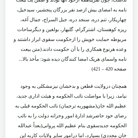
نامه به امضای بیش ازصد نفر بزرگان پنجشیر، سیدخیل،
چهاریکار، تتم دره، سنجد دره، جبل السراج، جمال آغه،
ریزه کوهستان، اشترگرام، گلبهار، بولغین و دیگرساحات
مربوطه حمایت خویش را ازحکومت سقوی ابراز داشتند و
وعده هرنوع همکاری را با آن حکومت دادند.(متن بیعت
نامه واسمای هریک امضا کنندگان دیده شود: مأخذ بالا...
صفحه 420 – 421)
همچنان درولایت قطغن و بدخشان نیزمشکلی به وجود
نیامد، زیرا با مواصلت نائب الحکومه و هیئت اداری جدید،
عظیم الله خان(مشهوربه ترجمان) نائب الحکومه قبلی به
رضای خود حاضرشد ادارۀ امور وخزانه دولت را به نائب
الحکومه جدیدسقوی بنام عظیم الله پروانی(بعداً عبدالله
خان مجددی) بسپارد، اما درامور سایر ولایات کاربه این