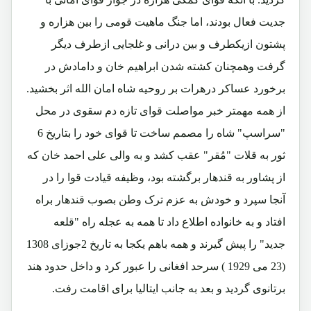
جدیت فعال بودند، اما جنگ ماهیت قومی را بین هزاره و
پشتون ازیکطرف و بین درانی و غلجایی ازطرف دیگر
گرفت وهمچنان کشته شدن ابراهیم خان و دامادش در
برخورد عساکر درهرات بر روحیه شاه امان الله اثر بخشید.
از همه مهمتر خبر مواصلت قوای تازه دم سقوی در محل
"سراسپ" شاه را مصمم ساخت تا قوای خود را بتاریخ 6
ثور به قلات "مُقر" عقب کشد و به والی علی احمد خان که
از پشاور به قندهار برگشته بود، وظیفه قیادت قوا را در
آنجا سپرد و خودش به عزم ترک وطن بصوب قندهار براه
افتاد و به خانواده اطلاع داد تا همه به عجله راه "قلعه
جدید" را پیش گیرند و همه باهم یکجا به تاریخ 2جوزای 1308
(23 می 1929 ) سرحد افغانی را عبور کرد و داخل حدود هند
برتانوی گردید و بعد به جانب ایتالیا برای اقامت رفت.