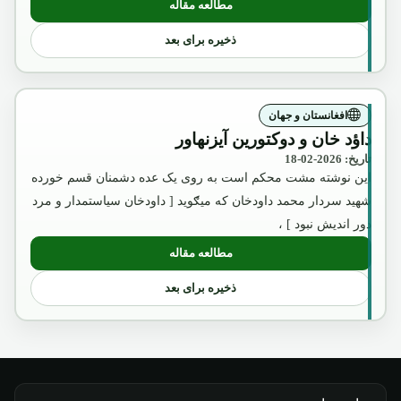
مطالعه مقاله
: امیر عبدالرحمن خان
ذخیره برای بعد
افغانستان و جهان
داؤد خان و دوکتورین آیزنهاور
تاریخ: 2026-02-18
این نوشته مشت محکم است به روی یک عده دشمنان قسم خورده
شهید سردار محمد داودخان که میګوید [ داودخان سیاستمدار و مرد
دور اندیش نبود ] ،
مطالعه مقاله
: داؤد خان و دوکتورین آیزنهاور
ذخیره برای بعد