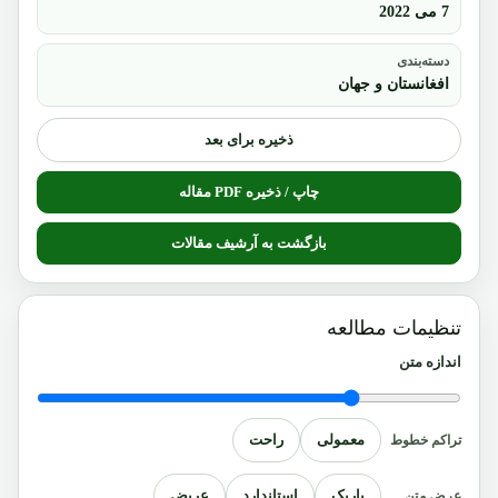
7 می 2022
دسته‌بندی
افغانستان و جهان
ذخیره برای بعد
چاپ / ذخیره PDF مقاله
بازگشت به آرشیف مقالات
تنظیمات مطالعه
اندازه متن
معمولی
راحت
تراکم خطوط
باریک
استاندارد
عریض
عرض متن