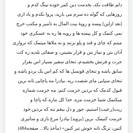
دلم طاقت نکد، بخدمت دین کمر خوده تینگ کدم و
روزهایی که گوله ده سرم می بارید، پروا نکدم و باد ازی
[بعد ازاین] پیسه و روپۀ بیت المال به تامیر و مکتب خرچ
نمی کنمک و کل پیسه ها و روپه ها ره به عسکری خود
میتم که چای و قند و پلو بزنند و به ملاها میتمک که نرواری
آذان بتن و نماز بتن و قرار بشینن، و صفائی بلدیه ره کت
جرت و فرتش بخشیدم، تنخای سفیر بسیار اس بقرار
سابق باشه و تنخای قونسل ها که کم اس یک بردو باشه و
تنخای سپایی مای شصت رپه. بیادرا مه پاچایی تانه برین
قبول کدمک که بردین خزمت کنم، مه خزمت شماره
میکنمک شما خزمت مره. خدا کل ماره که پاچا و
ریت[رعیت] استیم، جور و دل بیغم بته که بردین خود
خزمت کنیمک. برین [بروید] بیادرا مرغ بازی و ساتیری
کنین، ترنگ تانه خوش تیر کنین» (مأخذ بالا... صفحه484)