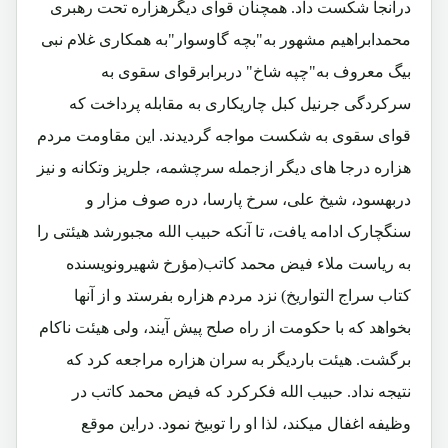
درآنجا شکست داد. همچنان قوای دیگرهزاره تحت رهبری
محمدابراهیم مشهور به"بچه گاوسوار"به همکاری غلام نبی
بیگ معروف به"چپه شاخ" دربرابرقوای سقوی به
سرکردگی جرنیل کبل چاریکاری به مقابله پرداخت که
قوای سقوی به شکست مواجه گردیدند. این مقاومت مردم
هزاره درجا های دیگر ازجمله سرچشمه، جلریز وتکانه و نیز
دربهسود، شیخ علی، سرخ پارسا، دره صوف مزار و
سنگچارک ادامه یافت، تا آنکه حبیب الله مجبورشد هیئتی را
به ریاست ملاء فیض محمد کاتب(مؤرخ شهیرونویسنده
کتاب سراج التواریخ) نزد مردم هزاره بفرستد و از آنها
بخواهد که با حکومت از راه صلح پیش آیند، ولی هیئت ناکام
برگشت. هیئت باردیگر به سران هزاره مراجعه کرد که
نتیجه نداد. حبیب الله فکرکرد که فیض محمد کاتب در
وظیفه اغفال میکند، لذا او را توبیخ نمود. دراین موقع