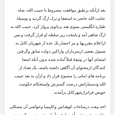
بعد ازآنکه برطبق موافقت مشروط با حبیب الله، شاه
عنایت الله حاضر به استعفا و ترک ارگ گردید و بوسیلۀ
طیاره انگلیسی بسوی هند برتانوی پرواز کرد، حبیب الله به
ارگ شاهی آمد و پایتخت زیر سلطه او قرار گرفت و پس
ازاعلام مقرریها و نیز احضار یک عده از شهریان کابل به
شمول بعضی ازسرداران واراکین دولت سابق وگرفتن
امضای آنها در وثیقۀ قبلاً آماده شده بدون آنکه امضا
کنندگان ازمحتوای آن آگاهی داشته باشند، یک تعداد از
برنامه های امانی را منسوخ قرار داد و ازآن به بعد حبیب
الله ودستیارانش درصدد گسترش واستحکام حکومت
خویش فراترازشهرکابل برآمدند.
اخذ بیعت درساحات کوهدامن وکاپیسا وحواشی آن مشکلی
نداشت، چون تقریباًهمه ازخود آنها بودند و ضمن یک بیعت