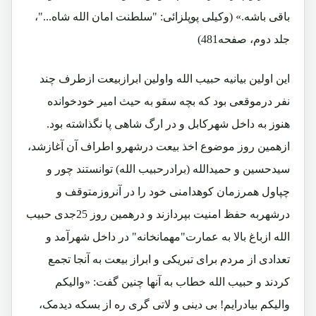
باقی باشه.» (وکیلی پوپلزائی: "سلطنت امان الله شاه..."،
جلد دوم، صفحه481)
این اولین بیانیه حبیب الله واولین ابرازبیعت ازطرف چند
نفر درموقعی بود که بچه سقو به حیث امیر خودخوانده
هنوز به داخل شهرکابل و در ارگ شاهی پا نگذاشته بود.
ازهمین روز موضوع اخذ بیعت درشهرو اطراف آن آغازشد،
سیدحسین و حمیدالله (برادرحبیب الله) توانستند چور و
چپاول همرزمان کوهدامنی خود را در آنروزمتوقف و
درشهربه حفظ امنیت بپردازند و درهمین روز 25جدی حبیب
الله ازباغ بالا به عمارت"مهمانخانه" در داخل شهرآمد و
تعدادی از مردم برای تبریکی و ابراز بیعت به آنجا تجمع
کردند و حبیب الله خطاب به آنها چنین گفت: «والیکم
والیکم بیادرایم! بی دینی و لاتی گری ره از بسکه دیدمک،