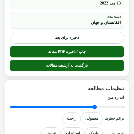
13 می 2022
دسته‌بندی
افغانستان و جهان
ذخیره برای بعد
چاپ / ذخیره PDF مقاله
بازگشت به آرشیف مقالات
تنظیمات مطالعه
اندازه متن
معمولی
راحت
تراکم خطوط
باریک
استاندارد
عریض
عرض متن