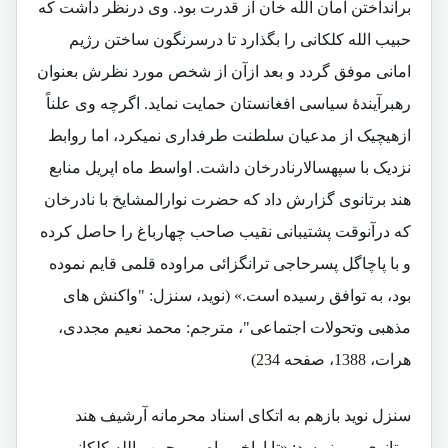
برانداختن امان الله خان از قدرت بود. وی درنظر داشت که
حبیب الله کلکانی را بگذارد تا درسرنگون ساختن رژیم
امانی موفق گردد و بعد ازآن از شخص مورد نظرش بعنوان
رهبرآیندۀ سیاسی افغانستان حمایت نماید. اگرچه وی علناً
ازهیچیک از مدعیان سلطنت طرفداری نمیکرد، اما روابط
نزدیک با سپهسالارنادرخان داشت. اواسط ماه اپریل منابع
هند برتانوی گزارش داد که حضرت نوارالمشایخ با نادرخان
که درآنوقت پشتیبانی نقیب صاحب چهارباغ را حاصل کرده
و با پاچاگل پسرحاجی ترانگزائی مراوده قلمی قایم نموده
بود، به توافق رسیده است.» (نوید، سنزل: "واکنش های
مذهبی وتحولات اجتماعی"، مترجم: محمد نعیم مجددی،
هرات، 1388، صفحه 234)
سنزل نوید بازهم به اتکای اسناد محرمانه آرشیف هند
برتانوی می نویسد: «تا اواخر ماه می حبیب الله کلکانی