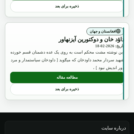
ذخیره برای بعد
افغانستان و جهان
داؤد خان و دوکتورین آیزنهاور
تاریخ: 2026-02-18
این نوشته مشت محکم است به روی یک عده دشمنان قسم خورده
شهید سردار محمد داودخان که میګوید [ داودخان سیاستمدار و مرد
دور اندیش نبود ] ،
مطالعه مقاله
: داؤد خان و دوکتورین آیزنهاور
ذخیره برای بعد
درباره سایت