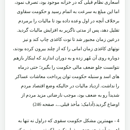
اسعاری نظام قبلی که در خزانه موجود بود، تصرف نمود،
اما این مبلغ به سرعت به اتمام رسید و حکومت سقاوی
برخلاف آنچه در اول وعده داده بود تا مالیات را برمردم
تقلیل دهد، پس از مدتی ناگزیر به افزایش مالیات گردید.
درعین زمان مجبور شد تا نوت کاغذی چاپ کند و نیز
نوتهای کاغذی زمان امانی را که از چلند بیرون کرده بودند،
دوباره روی آن مُهر زده و به دوران اندازند که اینکار بازهم
نتوانست جلو ضعف مالی حکومت را بگیرد؛ حتی درماه
های اسد و سنبله حکومت توان پرداخت معاشات عساکر
را نداشت. ازدیاد مالیات در حالیکه وضع اقتصاد مردم
شدیداً رو به ضعف بود، موجب نارضاتی مزید مردم از
اوضاع گردید.(آدامک: مأخذ قبلی...، صفحه 246)
4 - مهمترین مشکل حکومت سقوی که دراول نه تنها به
اهمیت آن توجه جدی مبذول نکرد، بلکه تصور مینمود که