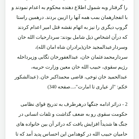
را گرفتار وبه شمول اطلاع دهنده محکوم به اعدام نمودند و
با انفجارهمان بمب همه آنها را ازبین بردند. درهمین راستا
گروپ دیگری را نیز به اتهام نقشه قتل امیر اعدام کردند
که درآن اشخاص ذیل شامل بودند: سردارحیات الله خان
وسردارعبدالمجید خان(برادران شاه امان الله)،
سردارمحمدعثمان خان، عبدالغفورخان تگابی وزیرداخله
رژیم سقوی، حبیب الله خان معین وزارت حربیه،
عبدالحمید خان توخی، قاضی محمداکبر خان. (عبدالشکور
حَکم: "از عیاری تا امارت"،...صفحه 340)
2 - دراثر ادامه جنگها درهرطرف به تدریج قوای نظامی
حکومت سقوی رو به ضعف گذاشت و تلفات انسانی در
جنگ ها شدیداً افزایش یافت که دراثر آن بین خانواده های
حامیان حبیب الله در کوهدامن این احساس پدید آمد که تا