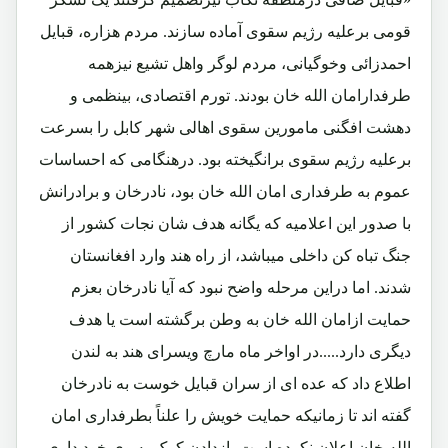
قومی برعلیه رژیم سقوی آماده سازند. مردم هزاره، قبایل
احمدزائی وخوگیانی، مردم لوگر واهل تشیع نیزهمه
طرفدارامان الله خان بودند. تورم اقتصادی، بینظمی و
دهشت افگنی مامورین سقوی اهالی شهر کابل را بسرعت
برعلیه رژیم سقوی برانگیخته بود. درهنگامی که احساسات
عموم به طرفداری امان الله خان بود، نادرخان و برادرانش
با صدور این اعلامیه که یگانه هدف شان نجات کشور از
جنگ تباه کن داخلی میباشد، از راه هند وارد افغانستان
شدند. اما دراین مرحله واضح نبود که آیا نادرخان بعزم
حمایت ازامان الله خان به وطن برگشته است یا هدف
دیگری دارد.....در اواخر ماه مارچ ویسرای هند به لندن
اطلاع داد که عده ای از سران قبایل خوست به نادرخان
گفته اند تا زمانیکه حمایت خویش را علناً بطرفداری امان
الله خان اعلان نکرده است، ازدادن کمک به وی خود داری