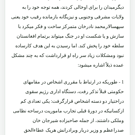
دیگرمیدان را برای اوخالی کردند، همه توجه خود را به
ولایات مشرقی وجنوبی و نیزیگانه بازمانده رقیب خود یعنی
سپهسالارمحمد نادرخان متمرکز ساخت و فکر میکرد با
سازش و یا شکست او در جنگ میتواند برتمام افغانستان
سلطه خود را پخش کند. اما رسیدن به این هدف کارساده
نبود ومشکلات زیاد سر راه او قرارداشت که به چند مشکل
عمده ذیلاً اشاره میشود:
1 - طوریکه در ارتباط با مقرری اشخاص در مقامهای
حکومتی قبلاً تذکر رفت، دستگاه اداری رژیم سقوی
دراختیار دو دسته اشخاص قرارگرفت: یکی تعدادی کم
ازکسانیکه در دورۀ قبلی تجارب ماموریت درساحه نظامی
وملکی داشتند، از جمله صاحبزاده شیرجان خان
صدراعظم و وزیر دربار وبرادرانش هریک عطاءالحق