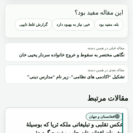
این مقاله مفید بود؟
بله، مفید بود
خیر، نیاز به بهبود دارد
گزارش غلط تایپی
مقاله قبلی در همین دسته
نگاهی مختصر به سقوط و عروج خانواده سردار یحیی خان
مقاله بعدی در همین دسته
تشکیل “اکادمی های نظامی”- زیر نام “مدارس دینی”
مقالات مرتبط
افغانستان و جهان
عکس تقلبی و تبلیغاتی ملکه ثریا که بوسیلۀ
دشمنان افغانستان چاپ و توزیع گردید!