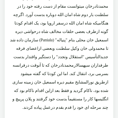
محمدنادرخان میتوانست مقام از دست رفته خود را در
سلطنت بار دوم شاه امان الله دوباره بدست آورد. اگرچه
هنگامیکه شاه امان الله درسفر اروپا بود، یک اقدام کودتا
گونه ازطرف بعضی حلقات مخالف شاه درحواشی دیره
اسمعیل خان محلی بنام "پنیاله" (Paniala) سازمان داده شد
تا محمدولی خان وکیل سلطنت وبعضی ازاعضای فرقه
جدیدالتأسیس "استقلال وتجدد" را دستگیر واقتدار بدست
طرفداران سپهسالارمحمدنادرخان که تا آنوقت درفرانسه
بسرمی برد، انتقال کند. اما این کودتا که گفته میشود
ازطریق نورالمشایخ مقیم دیره اسمعیل خان زمینه سازی
شده بود، ناکام گردید و فقط بعد ازاین اقدام ناکام بود که
انگلیسها کار را مستقیماً بدست خود گرفتند و پلان پرپیچ و
چند مرحله ای خود را قدم بقدم درعمل پیاده کردند.