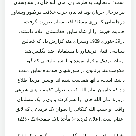
است"....فعالیت به طرفداری امان الله خان در هندوستان
نیز درحال جریان بود. فدائیان حزب خلافت درلاهور وپشاور
درجلساتی که روی مسئلۀ افغانستان صورت گرفت،
حمایت خویش را از شاه سابق افغانستان اعلام داشتند.
در29 جنوری 1929 ویسرای هند گزارش داد که فعالین
سیاسی افغان درپشاور با مسلمانان ضد انگلیس هند
ارتباط نزدیک برقرار نموده و با نشر تبلیغاتی که گویا
حکومت هند برتانوی در شورشهای ضدشاه سابق دست
داشته است، با آنها همدست شده اند. ویسرا مزیداً اطلاع
داد که حامیان امان الله کتاب بعنوان "فیصله های شرعی
دربارۀ امان الله خان" را نشرکردند و وی را یک مسلمان
واقعی و حبیب الله کلکانی را بعنوان یک فردباغی که لایق
اعدام است، اعلان کردند.»( مأخذ بالا...صفحه224 - 225)
«قبایل صافی درمنطقه تگاب نیزتصمیم گرفتند یک لشکر