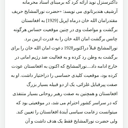
داکترسنزل نوید ارائه کرد که برمبنای اسناد محرمانه
آرشیف هندبرتانوی می نویسد: «حضرت نورالمشایخ حریف
مقتدرامان الله خان درماه اپریل [1929] به افغانستان
برگشت و مواصلت وی در چنین موقعیت حساس هرگونه
چانس برگشت امان الله خان را به قدرت ازبین برد.
نورالمشایخ قبلاً دراکتوبر1928 دعوت امان الله خان را برای
برگشت به وطن رد کرده و به فعالیت ضد رژیم امانی در
خارج ادامه داد....نورالمشایخ که اکنون به افغانستان عودت
کرده بود، موقعیت کلیدی حساسی را دراختیار داشت. او به
صفت پیرقبایل غلزائی، یک از دو قبیله بسیار بزرگ
افغانستان و همچنین به صفت رهبر روحانی بسیار متنفذی
که در سراسر کشور احترام می شد، در موقعیتی بود که
میتوانست زعامت سیاسی آیندۀ افغانستان را تعیین کند.
ولی حضرت نورالمشایخ فقط یک هدف داشت و آن