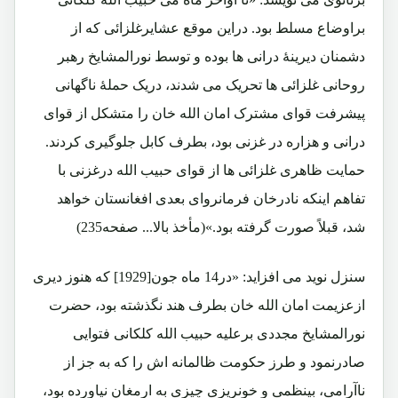
براوضاع مسلط بود. دراین موقع عشایرغلزائی که از
دشمنان دیرینۀ درانی ها بوده و توسط نورالمشایخ رهبر
روحانی غلزائی ها تحریک می شدند، دریک حملۀ ناگهانی
پیشرفت قوای مشترک امان الله خان را متشکل از قوای
درانی و هزاره در غزنی بود، بطرف کابل جلوگیری کردند.
حمایت ظاهری غلزائی ها از قوای حبیب الله درغزنی با
تفاهم اینکه نادرخان فرمانروای بعدی افغانستان خواهد
شد، قبلاً صورت گرفته بود.»(مأخذ بالا... صفحه235)
سنزل نوید می افزاید: «در14 ماه جون[1929] که هنوز دیری
ازعزیمت امان الله خان بطرف هند نگذشته بود، حضرت
نورالمشایخ مجددی برعلیه حبیب الله کلکانی فتوایی
صادرنمود و طرز حکومت ظالمانه اش را که به جز از
ناآرامی، بینظمی و خونریزی چیزی به ارمغان نیاورده بود،