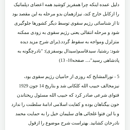
دلیل عمده اینکه چرا همفریز کوشید همه اعضای دپلماتیک
را ازکابل خارج کند، نیزازهمان بدو مرحله به این مقصد بود
تا از شناسائی رژیم سقوی توسط دیگر کشورها جلوگیری
شود و مرحله انتقالی یعنی رژیم سقوی به زودی ممکنه
متزلزل ومواجه به سقوط گردد.(برای شرح مزید دیده
شود: رشتیا، سیدقاسم(سیدال یوسفزی): "نادرچگونه به
پادشاهی رسید"،... صفحه10- 13)
5 - نورالمشایخ که روزی از حامیان رژیم سقوی بود،
نیزمخالف حبیب الله کلکانی شد و بتاریخ 14 جون 1929
فتوای شرعی صادر کرد که حبیب الله مسئول ریختاندن
خون بیگناهان بوده و کفایت اسلامی ادامۀ سلطنت را ندارد
و با این فتوا غلجائی های سلیمان خیل را به حمایت محمد
نادرخان کشانید. بهتراست شرح موضوع را ازقول