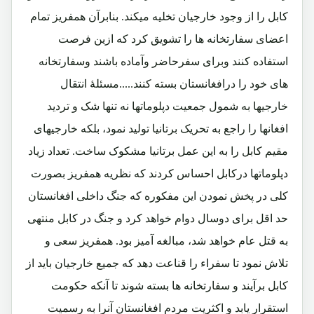
کابل را از وجود خارجیان تخلیه میکند. بنابرآن همفریز تمام
اعضای سفارتخانه ها را تشویق کرد که ازین فرصت
استفاده کنند وبرای سفرحاضر وآماده باشند وسفارتخانه
های خود را درافغانستان بسته کنند.....مسئلۀ انتقال
خارجیها به شمول جمعیت دپلوماتها نه تنها شک و تردید
افغانها را راجع به تحریک برتانیا تولید نمود، بلکه خارجیهای
مقیم کابل را به این عمل برتانیا مشکوک ساخت. تعداد زیاد
دپلوماتها درکابل احساس کردند که نظریه همفریز بصورت
کلی در پخش نمودن این مفکوره که جنگ داخلی افغانستان
حد اقل برای دوسال دوام خواهد کرد و جنگ در کابل منتهی
به قتل عام خواهد شد، مبالغه آمیز بود. همفریز سعی و
تلاش نمود تا سفراء را قناعت دهد که جمیع خارجیان باید از
کابل برآیند و سفارتخانه ها بسته شوند تا آنکه حکومت
استقرار یابد و اکثریت مردم افغانستان آنرا به رسمیت