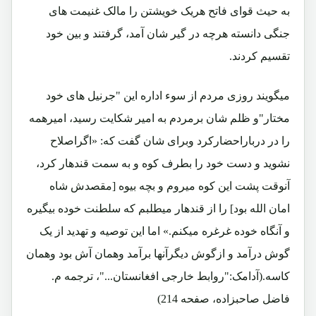
به حیث قوای فاتح هریک خویشتن را مالک غنیمت های
جنگی دانسته هرچه در گیر شان آمد، گرفتند و بین خود
تقسیم کردند.
میگویند روزی مردم از سوء اداره این "جرنیل های خود
مختار"و ظلم شان برمردم به امیر شکایت رسید، امیرهمه
را در درباراحضارکرد وبرای شان گفت که: «اگراصلاح
نشوید و دست خود را بطرف کوه و به سمت قندهار کرد،
آنوقت پشت این کوه میروم و بچه بیوه [مقصدش شاه
امان الله بود] را از قندهار میطلبم که سلطنت خوده بیگیره
و آنگاه خوده غرغره میکنم.» اما این توصیه و تهدید از یک
گوش درآمد و ازگوش دیگرآنها برآمد وهمان آش بود وهمان
کاسه.(آدامک:"روابط خارجی افغانستان..."، ترجمه م.
فاضل صاحبزاده، صفحه 214)