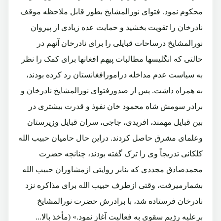
محکوم نمود. فتوای نورالمشایخ بطور قابل ملاحظه موقف
نادرخان را تقویت بخشید و حمایت عده زیادی از پیروان
نورالمشایخ درساحات قبایلی را برای نادرخان آنهم در
حالتی که انگلیسها مطالبات پیهم افغانها برای کمک را نظر
به سیاست عدم مداخله درامورافغانستان رد کرده بودند،
به همراه داشت. پس از صدورفتوای نورالمشایخ نادرخان و
برادر سومش شاه محمود خان نفوذ و قدرت بیشتری در
بین قبایل مهمند، افریدی، جاجی، سران قبایل وزیرستان
وعلمای مشرق حاصل کردند. دراین حال حامیان حبیب الله
کلکانی تدریجاً وی را ترک گفته بودند، چنانچه حضرت
محمدصادق مجددی که بنابر روایتی ازمشاوران حبیب الله
بشمارمیرفت، وقتی ازطرف حبیب الله برای مذاکره نزد
نادرخان فرستاده شد، با برادرش حضرت نورالمشایخ
برعلیه رژیم سقوی به فعالیت آغاز نمود.» (مأخذ بالا...