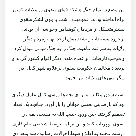
این وضع در تمام جنگ هائیکه قوای سقوی در ولایات کشور
براه انداخته بودند، عمومیت داشت و چون لشکرسقوی
بیشترمتشکل از مردمان کوهدامن وحواشی آن بودند،
برخورد مستبدانه و تشدد بیش ازحد آنها برمردم دیگر
ولایات به سرعت ماهیت جنگ را به جنگ قومی مبدل کرد
و موجب نارضایتی و عقده مندی دیگر اقوام کشور گردید و
برتعداد مخالفان حکومت سقوی برعلاوه شهر کابل، در
دیگر شهرهای ولایات نیز افزود.
بسته شدن مکاتب به روی بچه ها درشهرکابل عامل دیگری
بود که نارضایتی بعضی جوانان را بار آورد، چنانچه یک تعداد
تصمیم گرفتند حین ورود حبیب الله به مسجد، بمبی را
بسوی او پرتاب کنند و این برنامه توسط شخصی بنام قاری
دوست محمد به اطلاع ضبط احوالات رسانیده شد وتعدادی