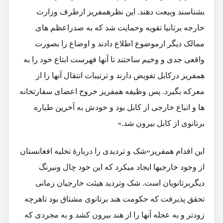
بشناسند وبیعت دهند. این نظرهمفریز ازطرف وزارت
خارجه برتانیا تقویه وحمایت شد که به صدراعظم های
ممالک دیگر ازموضوع اطلاع دادند و اوضاع را بصورت
واقعی جدی و وخیم ساختند تا آنها فهرست ابتاع خود را به
همفریز درکابل تفویض دارند و ترتیبات انتقال آنها را از
معرکه بگیرد. پس وظیفه همفریز خروج اعضای سفارتخانه
ها و اتباع خارجی از کابل بود و خودش به آخرین طیاره
برتانوی از کابل بیرون شد.»
این اقدام همفریز«شک و تردیدی را دربارۀ تخلیه افغانستان
از وجود خارجیها ایجاد میکرد که این خود چال ونیرنگ
دیگربرتانویان است. شک وتردید هیئت خارجیان زمانی
تحقق پذیرفت که حکومت هند برتانوی مشتاق بود تاهرچه
زودتر و به عجله آنها را از هند بیرون کشد و به مجردی که