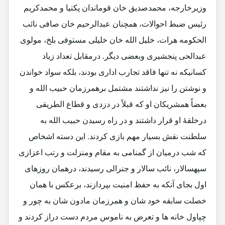
وزیرخارجه، محمدصدیق خان قوماندان پکتیا و محمدکریم
رئیس ضبط احوالات، همچنان عبدالرحیم خان صافی نائب
الحکومه هرات، خلیل الله خان خلیلی مستوفی بلخ، مولوی
عبدالحی پنجشیری وبعضی دیگر. درمقابل تعداد زیاد
کسانیکه نه تنها فاقد تجارب اداری بودند، بلکه سواد خواندن
و نوشتن را نیز نداشتند مشتمل برهمرزمان حبیب الله و
بعضاً همشریکان او که قبلاً در دزدی و قطاع الطریقی
درخلقۀ او قرار داشتند و در راه رسیدن حبیب الله به
سلطنت نقش بسیار مهم بازی کردند. این دسته اشخاص
که شب درمیان از گمنامی به مقام ومنزلت و رتب اعزازی
سپهسالار، نائب سالار و جنرالی رسیدند، درهمان روزهای
اول بجای آنکه به حفظ امنیت بپردازند، برعکس با همان
خصلت سابقه خود شان و همرزمان مادون شان به چور و
چپاول خانه ها و تعرض به ناموس مردم دست دراز کردند و