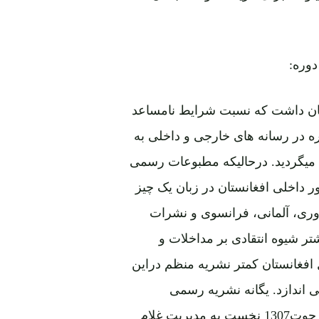
وره:
ذعان داشت که نسبت شرایط نامساعد
ه در رسانه های خارجی و داخلی به
خش میگردید. درحالیکه مطبوعات رسمی
ر داخلی افغانستان در زبان یک چیز
وری، آلمانی، فرانسوی و نشرات
تر شیوه انتقادی بر مداخلات و
ل افغانستان کمتر نشریه منظم دراین
 اندازد. یگانه نشریه رسمی
حکومت سقوی هفته نامه بنام "حبیب الاسلام" بود که در9 حوت1307 نخست به مدیریت غلام