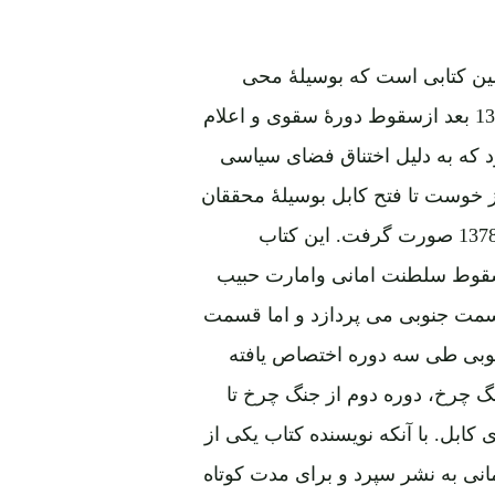
لین کتابی است که بوسیلۀ محی
الدین انیس در 273 صفحه نگاشته شد و باراول درسال 1308 بعد ازسقوط دورۀ سقوی و اعلام
 که به دلیل اختناق فضای سیاسی
 خوست تا فتح کابل بوسیلۀ محققان
آزاد میسر نبود. چاپ دوم این کتاب بعداً درپشاور درسال 1378 صورت گرفت. این کتاب
ایع مهم علل سقوط سلطنت امانی وامارت حبیب
 سمت جنوبی می پردازد و اما قسمت
وبی طی سه دوره اختصاص یافته
نگ چرخ، دوره دوم از جنگ چرخ تا
کابل. با آنکه نویسنده کتاب یکی از
انی به نشر سپرد و برای مدت کوتاه