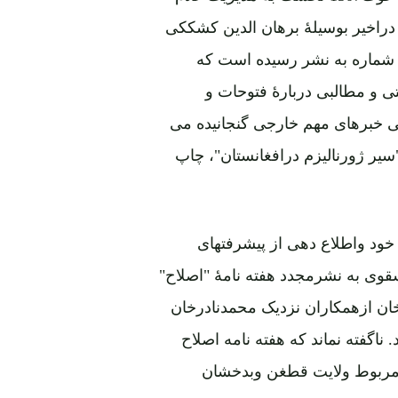
اخیر بوسیلۀ برهان الدین کشککی
 شماره به نشر رسیده است که
ی و مطالبی دربارۀ فتوحات و
 خبرهای مهم خارجی گنجانیده می
یر ژورنالیزم درافغانستان"، چاپ
خود واطلاع دهی از پیشرفتهای
قوی به نشرمجدد هفته نامۀ "اصلاح"
ان ازهمکاران نزدیک محمدنادرخان
ر رسید. ناگفته نماند که هفته نامه اصلاح
دلو1300 درشهر"خان آباد" مربوط ولایت قطغن وبدخشان