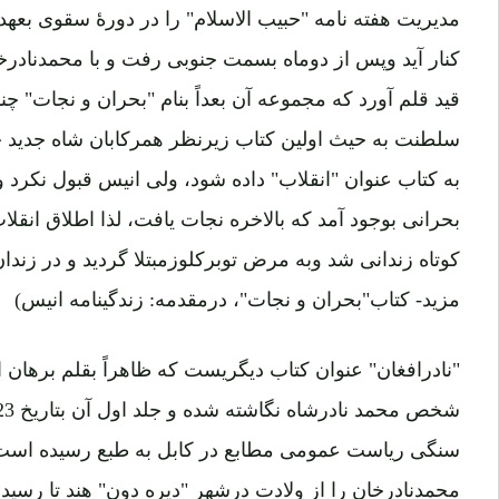
مدیریت هفته نامه "حبیب الاسلام" را در دورۀ سقوی بعهد
کنار آید وپس از دوماه بسمت جنوبی رفت و با محمدنادرخا
قید قلم آورد که مجموعه آن بعداً بنام "بحران و نجات" چن
سلطنت به حیث اولین کتاب زیرنظر همرکابان شاه جدید چا
به کتاب عنوان "انقلاب" داده شود، ولی انیس قبول نکرد
بحرانی بوجود آمد که بالاخره نجات یافت، لذا اطلاق انقلا
مزید- کتاب"بحران و نجات"، درمقدمه: زندگینامه انیس)
"نادرافغان" عنوان کتاب دیگریست که ظاهراً بقلم برهان 
سنگی ریاست عمومی مطابع در کابل به طبع رسیده است.
محمدنادرخان را از ولادت درشهر "دیره دون" هند تا رسید