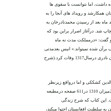
ه داشت، اما نتوانست با سقوی ها
ن همکارشد و رویداد های آنجا را به
د ماه بعد از رسیدن محمدنادرخان به
پ شد. درآغاز اصرار براین بود که
 و گفت: «درمملکت مدت نه ماه
ب برآن شده نمیتواند.» انیس بعدمدتی
کوتاه زندانی شد وبه مرض توبرکلوزمبتلا گردید و در زندان نادری درسال1317 وفات کرد.(شرح
الدین کشککی و اما درواقع زیرنظر
شخص محمد نادرشاه نگاشته شده و جلد اول آن بتاریخ 23میزان 1310 در611 صفحه درمطبعه
 این کتاب که شرح زندگی
ن به سلطنت افغانستان احتوا میکند،