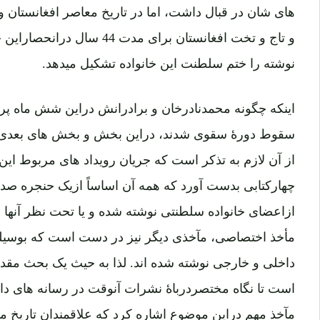
های شان در قبال داشت، اما در تاریخ معاصر افغانستان و
و تاج و تخت افغانستان برای مدت
نوشته را ختم سلطنت این خانواده تشکیل میدهد.
اینکه چگونه محمدنادرخان و برادرانش دراین شش ماه پر 
سقوط دورۀ سقوی شدند، دراین بخش و بخش های بعدی مو
از آن لازم به تذکر است که جریان رویداد های مربوط این 
چهارکتابی بدست آورد که همه آن اساساً ازیک حنجره صدا 
ازاعضای خانواده سلطنتی نوشته شده و یا تحت نظر آنها ن
مأخذ اختصاصی، مآخذی دیگر نیز در دست است که بوسیله
داخلی و خارجی نوشته شده اند. لذا به حیث یک بحث مقدما
است تا نگاه مختصردرباۀ نشرات آنوقت در رسانه های د
مآخذ مهم دراین موضوع اشاره کرد که علاقمندان تاریخ میت