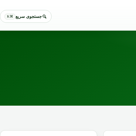
جستجوی سریع
⌘K