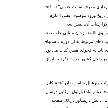
م سپهسالارغازی بطرف سمت جنوبی" تا "فتح
شهرکابل یا نجات وطن" به شرح رویدادهای شش ماهه از تاریخ ورود موصوف یعنی 8مارچ
مه گزارشات آن، نقش سه
لوی الله نوازخان ملتانی جلب توجه
دادهای مربوط به آن دوره تا سالهای
 باید به فحوای همین کتاب می بود،
در داخل کشور جرأت نکرد به ابراز
ات مارشال شاه ولیخان "فاتح کابل"
حمدنادرشاه) باراول درکابل درسال
1338 (1959) به نشر رسید و باردوم بوسیلۀ مؤسسه نشراتی دانش درپشاور در108 صفحه
مل بردو قسمت است: یکی وقایع