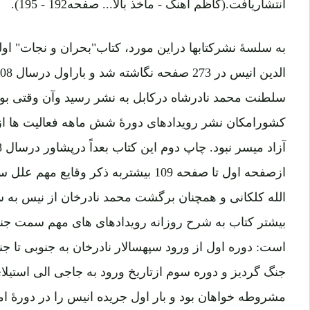
انتشاریافت.(کاظم آهنگ - مأخذ بالا... صفحه192 - 195).
به سلسۀ نشرکتابها دراین مورد، کتاب"بحران و نجات" او
سلطنت محمد نادرشاه درکابل به نشر رسید وآن وقتی بود
کشورامکان نشر رویدادهای دورۀ شش ماهه فعالیت ها از
ازصفحه اول تا صفحه 109 بیشتربه ذکر وق
الله کلکانی و همچنان برگشت محمد نادرخان از نیس به
بیشتر کتاب به شرح روزانه رویدادهای های مهم سمت جن
است: دوره اول از ورود سپهسالار نادرخان به جنوبی تا ج
جنگ گردیز و دوره سوم ازتاریخ ورود به جاجی الی استیلای 
مشروطه خواهان بود و بار اول جریده انیس را در دورۀ ام