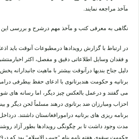
مآخذ مراجعه نمایند.
نگاهی به معرفی کتب و مآخذ مهم درشرح و بررسی این د
در ارتباط با گزارش رویدادها درمطبوعات آنوقت باید ا
و فقدان وسایل اطلاعاتی دقیق و مفصل، اکثر اخبارمنتشر
دلیل جناح بندیها درآنوقت بیشتر با ماهیت جانبدارانه پ
برتانیه و حکومت هندبرتانوی با ادعای حفظ بیطرفی درامو
می گفتند و درعمل بالعکس چیز دیگر، اما رسانه های شو
احزاب ومبارزان ضد برتانوی درهند مسلماً لحن دیگر و بیش
برنامه ریزی های برتانیه درامورافغانستان داشتند. درداخ
مدت وجود داشت تا بر چگونگی رویدادها بطور آزاد روشنی