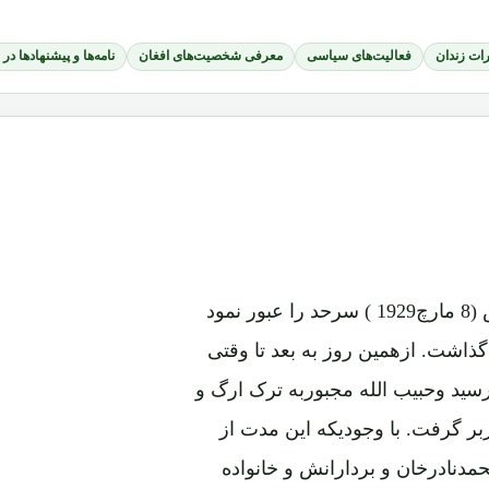
ات زندان
فعالیت‌های سیاسی
معرفی شخصیت‌های افغان
نامه‌ها و پیشنهادها در
محمدنادرخان به معیت شاه ولیخان بتاریخ 19حمل 1308ش (8 مارچ1929 ) سرحد را عبور نمود
ذاشت. ازهمین روز به بعد تا وقتی
19) که فاتحانه به کابل رسید وحبیب الله مجبوربه ترک ارگ و
ر گرفت. با وجودیکه این مدت از
مدنادرخان و بردارانش و خانواده