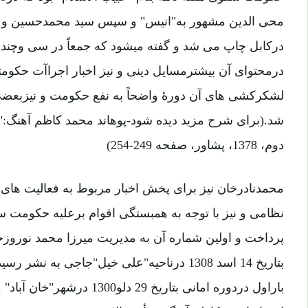
محی الدین مشهور به"انیس" و سپس سید محمدحسین و در
درکابل چاپ می شد و گفته میشود که جمعاً در سی وچند
درمحتوای آن بیشترمسایل دینی و نیز اخبار اجراآت حکومت
لشکرکشی های آن دورۀ واضحاً به نفع حکومت و نیزبعضی
شد.(برای شرح مزید دیده شود-پوهاند محمد کاظم آهنگ:"س
دوم، 1378، پشاور، صفحه 249-254)
محمدنادرخان نیز برای پخش اخبار مربوط به فعالیت های 
نظامی و نیز با توجه به همبستگی اقوام برعلیه حکومت س
پرداخت و اولین شماره آن به مدیریت میرزا محمد نوروزخ
بتاریخ 14 اسد 1308 درناحیه"علی خیل"جاجی به نش
باراول دردوره امانی بتاریخ 29 