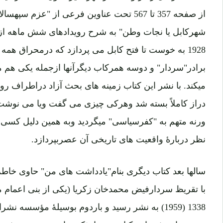
از صفحه 357 تا 567 تحت عناوین فرعی از "عز
1928 به خوست تا فتح کابل می پردازد که درمحراق ه
برادر"سردار" و دوسه همرکاب دیگرآنها ازجمله یکی هم مو
میکند. با نشر این کتاب زمینه های بحث آزاد دراطراف روی
دراز کاملاً بسته شد وهرکی چیزی می گفت ویا می نوشت،
ورنه متهم به "کفرسیاسی" میگردید وبه همین دلیل کسی 
نظر دربارۀ واقعیت های تاریخی آن عصربپردازد.
سالها بعد کتاب دیگری بنام"یادداشت های من" حاوی خاطر
با تقریظ سردارفیض محمدخان زکریا (یکی از بنی اعمام م
تجدید چاپ شد. این کتاب پس ازذکرمرام نویسنده، مشت