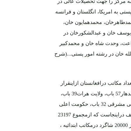
یای سه لیسه مرکز را جهت تحصیلات عالی در
تی به امریکا، انگلستان و فرانسه
حمدطاهرخان، محمدهمایون خان،
یوسف خان و عبدالشکورخان در
اعت، وحدت شاه خان و محمدکبیر
لله خان در رشته امور پستی...(شرح
ت هفت سال برطبق ارقام مندرج سالنامه 1319 تعداد مکاتب درافغانستان ازاینقرار
بود: مرکزکابل31 باب مکتب، ولایت کابل66 باب، ولایت قندهار57 باب، ولایت هرات39 باب،
ولایت مزار34 باب، قطغن و بدخشان31 باب، حکومت اعلی مشرقی 32 باب، حکومت اعلی
فراه 8 باب و حکومت اعلی میمنه 13 باب. ولی نقطه عطف دراینجاست که ازمجموع 23197
نفرطلبه (شاگرد) درتمام کشور، تعداد کثیرآن یعنی بیش از 20000 شاگرد درمکاتب ابتدائیه ،