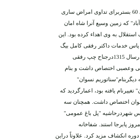
1 ـ اعمار یک شفاخانه بزرگ وعصری درسه منزل و دارای 60 بستربرای تداوی امراض ساری
د" که زمین وسیع آنرا شاه امان
ستقلال به وی اهداء کرده بود. این
ردید وبه پاس خدمات داکتر رفقی کامل بیگ
(ترکی) بنام او مسمی به "رفقی سناتوریم" گردید. بعدها درسال 1315درجناح چپ رفقی
لی وعصبی اختصاص داشت و بنام
دیگربنام"سناتوریم نسوان"
ون" تغییرنام یافته بود، اعمارگردید که
نسوان اختصاص داشت. همچنان سه
فس شهردرحاشیه "پل باغ عمومی"
روز پابرجا استند. شفاخانه
ره انکشاف مزید کرد. علاوتاً دراین