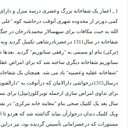
کمی دورتر از محدوده شهری آنوقت درحاشیه کوه "علی آبا
الله به حیث مکافات برای سپهسالار محمدنادرخان در جنگ ا
شفاخانه در سال1311 درعصرنادرشاهی تکمیل گ
سناتوریم شفاخانه دیگری ساخته شد که برای امراض عق
"شفاخانه عقلیه وعصبیه" یاد می شد. همچنان یک شفاخانه 
درسال1315درحواشی دارالامان که درآنوقت به "دارالفن
برای تداوی امراض ساری ازجمله توبرکلوز(سِل) برای 
سال بعد یک کلنیک صحی بنام "معاینه خانه مرکزی" در ن
ویک کلنیک دندان درجوارآن بنیاید گذاشته شد که هردو تا ام
مستورات که درعصرامانی تأسیس گردیده بود، نیز دراین دو