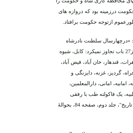
ای محافظه کاری شاه و حکومت را
ومت درزمینه بود که دروازه های
ورعموم ازتوجه حکومت برافتاد.
د: «درچهارسال سلطنت نادرشاه
مجموع مکاتب ابتدائی درتمام افغانستان بشمول پایتخت از27 باب تجاوز نمیکرد: کابل، شیوه
ت، قندهار، خان آباد، فیض آباد،
اه، گردیز، غزنه، دایزنگی و
 امانیه، امانی، دارالمعلمین،
ه، یک فاکولته طب با رفقی
سناتوریم تأسیس گردید وبس» (غبار: "افغانستان درمسیر تاریخ"، جلد دوم، صفحه 84، بحوالۀ