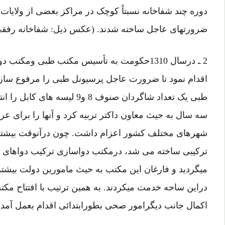
دوره چند شفاخانه نسبتاً کوچک در مراکز بعضی از ولایات 
ضرورتهای عاجل ساخته شدند. (عکس ذیل: شفاخانه رفقی
2 ـ درسال 1310حکومت به تأسیس مکتب طبی ومک
اقدام نمود تا ضرورت عاجل پرسیونل طبی را مرفوع سازد. 
طبی یک تعداد شاگردان صنوف 8 و
سه سال به حیث معاون داکتر تربیه کرد و آنها را برای 
شهرهای مختلف کشور اعزام داشت. چون درآنوقت بیشت
ترکیبی ساخته می شد، درمکتب دواسازی ترکیب دواهای
میگردید و فارغان این مکتب به حیث مامورین دولت بیشتر
دراین ساحه خدمت میکردند. به همین ترتیب با افتتاح مکتب
اکمال جانب دیگرامور صحی بطورابتدائی اقدام بعمل آمد.