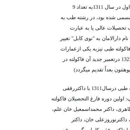
3 ـ اقدام مهم دولت همانا ایجاد "فاکولته طبی" بود که بار اول در سال 1311به تعداد 9
" مسمی شده بود، در رشته طب به
ب تحصیلات عالی یا به عبارت
 دارالامان به "نوی کابل" تغییر
فاکولته طبی نیزبه یکی ازعمارات
درمحله "خواجه ملا"(کارته 3 فعلی) انتقال نمود ودرسال 1323 درتعمیر جدید آن فاکولته در
هنتون بعداً تقدیم میگردد)
عکس دست راست:9 نفرجدیدالشمولان دورۀ اول فاکولته طبی درسال1311 با داکتررفقی
لین دوره فارغ التحصیلان فاکولته
اهری، داکتر محمداسمعیل خان علم،
داکترنوروزعلی خان، داکتر
 داکتر رفقی کامل بیگ وپروفیسور