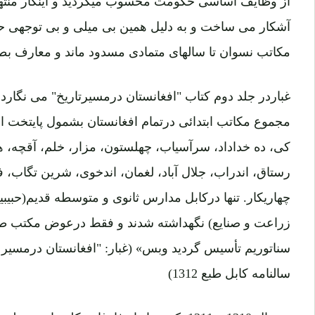
از وظایف اساسی حکومت محسوب میگردید و اینکار منته
آشکار می ساخت و به دلیل همین بی میلی و بی توجهی حک
مکاتب نسوان تا سالهای متمادی مسدود ماند و معارف بط
غباردر جلد دوم کتاب "افغانستان درمسیرتاریخ" می نگار
کی، ده خداداد، سرآسیاب، چهلستون، مزار، خلم، آقچه، هرا
رستاق، اندراب، جلال آباد، لغمان، اندخوی، شرین تگاب، فر
چهاریکار. تنها درکابل مدارس ثانوی و متوسطه قدیم(حبیبیه،
زراعت و صنایع) نگهداشته شدند و فقط درعوض مکتب طبی
سالنامه کابل طبع 1312)