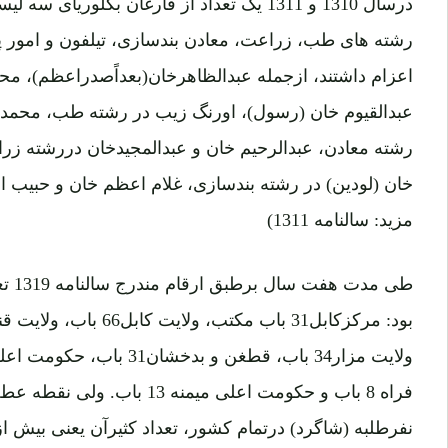
درسال 1310 و 1311 یک تعداد از فارغان بکلور
رشته های طب، زراعت، معادن بندسازی، تیلفون و امور پس
اعزام داشتند، ازجمله عبدالظاهرخان(بعداًصدراعظم)، م
عبدالقیوم خان (رسول)، اورنگ زیب در رشته طب، محمد
رشته معادن، عبدالرحیم خان و عبدالمجیدخان دررشته زر
خان (لودین) در رشته بندسازی، غلام اعظم خان و حبیب ا
مزید: سالنامه 1311)
طی مد