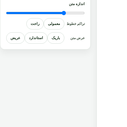
اندازه متن
معمولی
راحت
تراکم خطوط
باریک
استاندارد
عریض
عرض متن