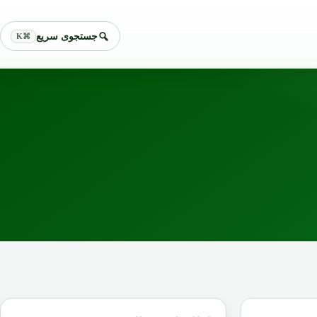
جستجوی سریع
⌘K