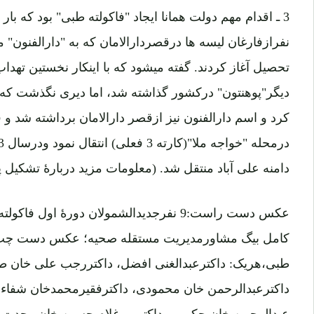
نفرازفارغان لیسه ها درقصردارالامان که به "دارالفنون
تحصیل آغاز کردند. گفته میشود که با اینکار نخستین تهدا
دیگر"پوهنتون" درکشور گذاشته شد، اما دیری نگذشت که نام
کرد و اسم دارالفنون نیز ازقصر دارالامان برداشته شد و 
دامنه علی آباد منتقل شد. (معلومات مزید دربارۀ تشکیل پو
کامل بیگ مشاورمدیریت مستقله صحیه؛ عکس دست چپ: او
طبی،هریک: داکترعبدالغنی افضل، داکتررجب علی خان ط
داکترعبدالرحمن خان محمودی، داکترفقیرمحمدخان شفاء، 
عبدالرحمن خان حکیمی، داکترمیرغلام حسین خان وحدت با