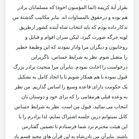
بقرار آیۀ کریمه (انما المؤمنون اخوة) که مسلمانان برادر
هم بوده و درحقوق بالمساوات اند. بنابر مکاتیب گذشتۀ من
تذکار داده بودم که باید انتخاب شاه آینده کشور ازطریق
لویه جرگه صورت گیرد، لیکن سران اقوام و قبایل و
روحانیون و دیگران مرا وادار نمودند که این وظیفۀ خطیر
را متقبل شوم. نظر به شرایط حساس، ناگزیراین
درخواست را اجابت نمودم. بنابرآن مرا منحیث برادر بزرگ
قبول نموده با هم همکار شویم تا با اتحاد کامل به تشکیل
یک حکومت دارای قاعده وسیع را اساس گذاریم. من نظر
به وعده قبلی هرمقامی را که برای خود و دوستان تان
انتخاب می نمائید، قبول من است. نظر به شرایط حساس
کابل نمیتوانم درین جلسه اشتراک نمایم، لذا برادرم را با
این هیئت محترم نزد شما فرستادم تا تضمین گفتارمن
باشند. بنابرآن من نادرشاه به این قرآن های مجید قسم یاد