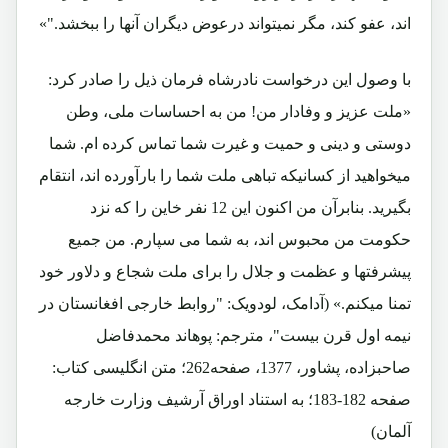
اند، عفو کند، مگر نمیتواند درعوض دیگران آنها را ببخشد."»
با وصول این درخواست نادرشاه فرمان ذیل را صادر کرد:
«ملت عزیز و وفادار من! من به احساسات ملی، وطن
دوستی و دینی و حمیت و غیرت شما تماس کرده ام. شما
میخواهید از کسانیکه تباهی ملت شما را بارآورده اند، انتقام
بگیرید. بنابرآن من اکنون این 12 نفر خاین را که نزد
حکومت من محبوس اند، به شما می سپارم. من جمیع
پیشرفتها و عظمت و جلال را برای ملت شجاع و دلاور خود
تمنا میکنم.» (آدامک، لودویک: "روابط خارجی افغانستان در
نیمه اول قرن بیست"، مترجم: پوهاند محمدفاضل
صاحبزاده، پشاور، 1377، صفحه262؛ متن انگلیسی کتاب:
صفحه 182-183؛ به استناد اوراق آرشیف وزارت خارجه
آلمان)