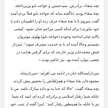
بچه سقاء، برادرش، سیدحسین و خواجه بابو وزیرداخله
بچۀ سقاء بودند. (ناگفته نماند که خواجه بابو قبلاً نزدم آمده
گفت میروم تا با بچۀ سقاء حرف زده او را اطمینان داده با
خود بیاورم.) برای اینکه کسی مزاحم شان نشود، کیشی
بالای شان انداخته وخودم [خواجه بابو] پهلوی موتروان
نشستم وحالا آمده اند تا به خدمت مشرف شوند". سردار
فیض محمدخان وزیر خارجه که برای گرفتن هدایت در
بعضی موارد آمده بود، نیز حاضر بودند.»
سرداراسدالله خان در ادامه می افزاید: «سردارشاه
محمودخان بچۀ سقاء و همراهانش را بحضور پیش کردند.
بچه سقاء گفت: "حالا که خدا به تو داده مبارک باشد. من با
عایله شما رفتار اسلامی و برادرانه کرده ام، امید که شما
نیز با عایله ما همینطور رفتار کنید". اینرا گفته از جیب خود