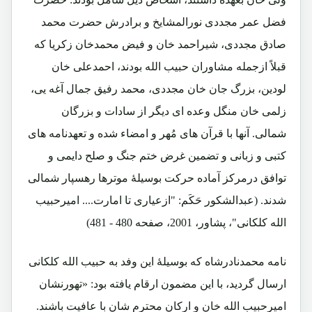
فضل عمر مجددی نورالمشایخ و برادرش حضرت محمد
صادق مجددی، شیراحمد خان و فیض محمدخان زکریا که
قبلاً ازجمله مشاوران حبیب الله بودند، احمدعلی خان
لودین، بزرگ جان خان مجددی، محمد رفیق جمال آغه یی،
زلمی خان منگل وعده ای دیگر از سادات و بزرگان
شمالی. آنها با قرآن های مُهر و امضاء شده و تعهدنامه های
کتبی و زبانی و تضمین غرض ختم جنگ و صلح دایمی و
توافق درمرکز آماده حرکت بوسیلۀ موترها رهسپار شمالی
شدند. (عبدالشکور حَکَم: "ازعیاری تا امارت.... امیرحبیب
الله کلکانی"، پشاور، 2001، صفحه 480 - 481)
نامه محمدنادرشاه که بوسیلۀ این وفد به حبیب الله کلکانی
ارسال گردید، با این مضمون ارقام یافته بود: «تهورنشان
امیرحبیب الله خان و ارکان محترم شان با عافیت باشند.