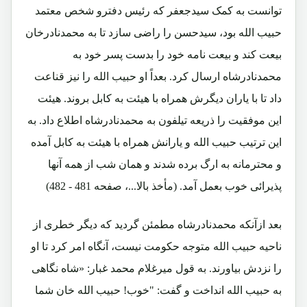
توانست به کمک سیدجعفر که رئیس دفترو شخص معتمد
حبیب الله بود، سیدحسن را راضی سازد تا به محمدنادرخان
بیعت کند و بیعت نامه خود را بدست پسر خود به
محمدنادرشاه ارسال کرد. بعداً او حبیب الله را نیز قناعت
داد تا با یاران دیگرش همراه با هیئت به کابل بروند. هیئت
این موفقیت را ذریعه تیلفون به محمدنادرشاه اطلاع داد. به
این ترتیب حبیب الله و یارانش همراه با هیئت به کابل آمده
و محترمانه به ارگ برده شدند و همان شب از همه آنها
پذیرائی خوب بعمل آمد. (مأخذ بالا...، صفحه 481 - 482)
بعد ازآنکه محمدنادرشاه مطمئن گردید که دیگر خطری از
ناحیه حبیب الله متوجه حکومت نیست، آنگاه امر کرد تا او
را نزدش بیاورند. به قول میرغلام محمد غبار: «شاه نگاهی
به حبیب الله انداخت و گفت: "خوب! حبیب الله خان شما