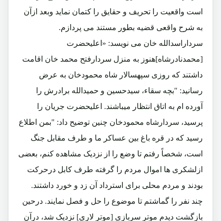
است واقعیت را تحریف و حقایق را کتمان نماید وبعد ازآن
به شرح واقعی قضیه بطور مستند می پردازم.
سرداراسدالله خان می نویسد: «اعلیحضرت
[محمدنادرشاه]هنوز به منزل سردارفتح محمد خان اقامت
داشتند که روزی سپهسالار شاه محمودخان به عرض
رسانید: "بچه سقاء، سیدحسین و حمیدالله برادرش را
آورده ام به اتاق انتظار میباشند. اعلیحضرت جریان را
پرسید، سردارشاه محمودخان چنین توضیح داد: "بمن اطلاع
رسید که در قره باغ بین عساکر ما و طرف مقابل جنگ
است، شخصاً رفتم تا وضع را از نزدیک مشاهده کنم، بعضی
ازلشکری ها اموال مردم را گرفته طرف کابل درحرکت
بودند و مردم محلی برای استرداد آن زد و خورد داشتند.
چند نفر را گماشتم تا موضوع را حل و فصل نمایند. درحین
بازگشت دیدم موتر سربازی [موتر لاری] نزدیک شد، درآن