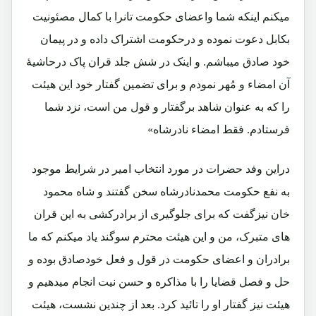
میکنم اینکه شما واعضای حکومت تانرا با کمال مصئونیت
بکابل دعوت نموده و درحکومت اشتراک داده و در پیمان
خود صادق میباشم. و اینک در شش جلد قران پاک درحاشیۀ
آن امضاء و مُهر نمودم و برای تضمین گفتار خود این هیئت
را که به عنوان شاهد برگفتار و قول من است، نزد شما
فرستادم. فقط امضاء نادرشاه»
دراین وفد حضرات در مورد انتخاب امیر در شرایط موجود
به نفع حکومت محمدنادرشاه سخن گفتند و شاه محمود
خان نیزگفت که برای جلوگیری از برادرکشی به این قران
های متبرک، من و این هیئت محترم سوگند یاد میکنم که ما
برادران و اعضای حکومت در قول و فعل خودصادق بوده و
حل و فصل قضایا را با مذاکره و حسن نیت انجام میدهیم و
هیئت نیز گفتار او را تائید کرد. بعد از چندین نشست، هیئت