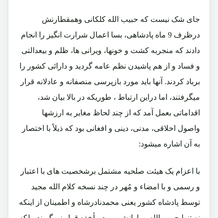
جای شک نیست که حبیب الله کلکانی وهمقطارنش
درظرف 9 ماه پادشاهی، بسا اعمال شرارت انگیز را انجام
دادند که منجربه کشت و خونها، ویرانی ها، ظلم و بیعدالتی
و فساد و از هم پاشیدن نظم عامه گردید و دارائی کشور را
برباد کردند. آنها باید مورد بازپرسی منصفانه و عادلانه قرار
میگرفتند، اما دراین ارتباط ، طوریکه در بالا بیان شد،
اقداماتی بعمل آمد که از چند لحاظ مغایر به ارزشها
واصول اخلاقی، مدنی، دینی و افغانی بود که ذیلاً با اختصار
به آن اشاره میشود:
با اعزام یک هیئت صلحیه مشتمل برشخصیت های با اعتبار
و رسمی و با امضاء و مُهر در چند نسخه کلام الله مجید
توسط پادشاه کشور یعنی محمدنادرشاه و اطمینان از اینکه
نه تنها حبیب الله و یارانش مورد مأخذه قرار نمیگیرند، بلکه