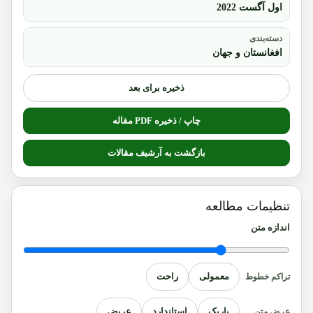
اول آگست 2022
دسته‌بندی
افغانستان و جهان
ذخیره برای بعد
چاپ / ذخیره PDF مقاله
بازگشت به آرشیف مقالات
تنظیمات مطالعه
اندازه متن
معمولی
راحت
تراکم خطوط
باریک
استاندارد
عریض
عرض متن