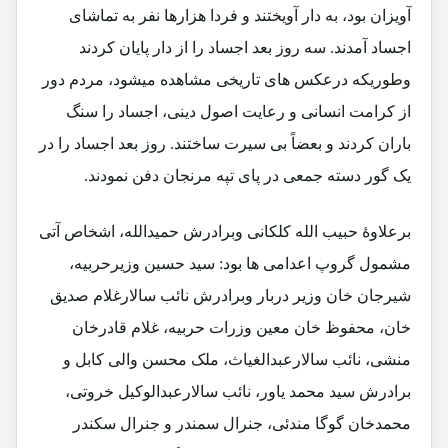
آویزان بود، به دار آویختند و فردا هزارها نفر به تماشای
اجساد آمدند. سه روز بعد اجساد را از دار پایان کردند
وطوریکه درعکس های تاریخی مشاهده میشود، مردم دور
از کرامت انسانی و رعایت اصول دینی، اجساد را سنگ
باران کردند و بعضاً بی سیرت ساختند. روز بعد اجساد را در
یک گور دسته جمعی در پای تپه مرنجان دفن نمودند.
برعلاوۀ حبیب الله کلکانی وبرادرش حمیدالله، اشخاص آتی
مشمول گروپ اعدامی ها بود: سید حسین وزیرحربیه،
شیرجان خان وزیر دربار وبرادرش نائب سالارغلام صدیق
خان، محفوظ خان معین وزرات حربیه، غلام قادرخان
منشی، نائب سالارعبدالغیاث، ملک محسن والی کابل و
برادرش سید محمد یاور، نائب سالارعبدالوکیل خروتی،
محمدخان گوگا مندئی، جنرال سمندر و جنرال سکندر