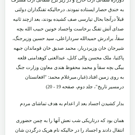
به خندق حصار ایستاده نمودند. درحالیکه تفنگداران دولتی
قبلاً درآنجا بحال تیارسی صف کشیده بودند، بعد ازچند ثانیه
صدای آتش تفنگ برخاست واجساد خونین حبیب الله بچه
سقأ، برادرش حمیدالله سرداراعلی، سید حسین وزیرجنگ،
شیرجان خان وزیردربار، محمد صدیق خان قوماندان جبهه
پاکتیا، ملک محسن والی کابل، عبدالغنی کوهدامنی قلعه
بیگی بچه سقأ و محمد محفوظ هندی معاون وزارت جنگ
به روی زمین افتاد.(غبار،میرغلام محمد: "افغانستان
درمسیر تاریخ"، جلد دوم، صفحه 19 - 20)
بدار کشیدن اجساد بعد از اعدام به هدف تماشای مردم
همان بود که درتاریکی شب نعش آنها را به چمن حضوری
انتقال دادند و اجساد را در حالیکه نام هریک درگردن شان