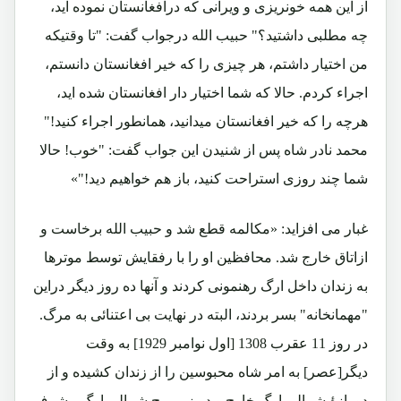
از این همه خونریزی و ویرانی که درافغانستان نموده اید،
چه مطلبی داشتید؟" حبیب الله درجواب گفت: "تا وقتیکه
من اختیار داشتم، هر چیزی را که خیر افغانستان دانستم،
اجراء کردم. حالا که شما اختیار دار افغانستان شده اید،
هرچه را که خیر افغانستان میدانید، همانطور اجراء کنید!"
محمد نادر شاه پس از شنیدن این جواب گفت: "خوب! حالا
شما چند روزی استراحت کنید، باز هم خواهیم دید!"»
غبار می افزاید: «مکالمه قطع شد و حبیب الله برخاست و
ازاتاق خارج شد. محافظین او را با رفقایش توسط موترها
به زندان داخل ارگ رهنمونی کردند و آنها ده روز دیگر دراین
"مهمانخانه" بسر بردند، البته در نهایت بی اعتنائی به مرگ.
در روز 11 عقرب 1308 [اول نوامبر 1929] به وقت
دیگر[عصر] به امر شاه محبوسین را از زندان کشیده و از
دورازۀ شمالی ارگ خارج و در زیر برج شمالی ارگ مشرف