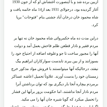
ازبین برده شد و با اینصورت اغتشاش او که از جون 1930
آغاز گردیده بود، درجولای 1931 بعد از14 ماه خاتمه یافت و
شاه محمود خان درخان آباد جشنی بنام "فتوحات" برپا
کرد.
دراین مدت ده ماه حکمروائی شاه محمود خان نه تنها بر
مردم فقیر و نادار قطغن ظلم فاحش بعمل آمد و دولت
آنها را مجبور ساخت تا جو وعلوفه اضافه از احتیاج خود را
بسوزانند و از بین ببرند تابدست سوارکاران ابراهیم بیگ
نیفتد، درحالیکه آنها میتوانستند با فروش مواد مذکور خرچ
زمستان خود را بدست آورند. علاوتاً تحمیل اعاشه عساکر
برمردم بیچاره آنجا بار دیگری بود که توان برداشتن آنرا
مردم نادار آنجا نداشتند، اما حکومت بزور برآنها این فشار
را تحمیل میکرد که گویا شیره جان آنها را می مکید.
اگرازاین نوع فشارها بگذریم، شکنجه و زندان و حتی اعدام