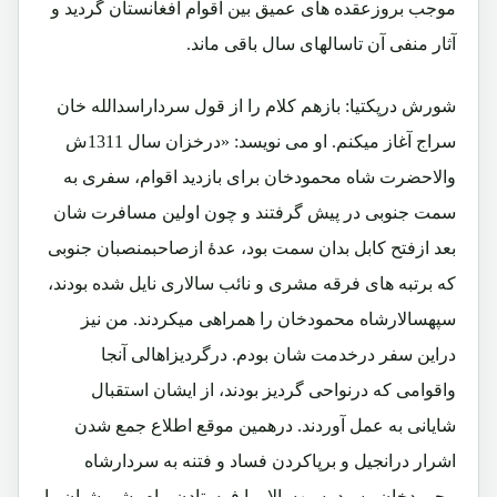
موجب بروزعقده های عمیق بین اقوام افغانستان گردید و
آثار منفی آن تاسالهای سال باقی ماند.
شورش درپکتیا: بازهم کلام را از قول سرداراسدالله خان
سراج آغاز میکنم. او می نویسد: «درخزان سال 1311ش
والاحضرت شاه محمودخان برای بازدید اقوام، سفری به
سمت جنوبی در پیش گرفتند و چون اولین مسافرت شان
بعد ازفتح کابل بدان سمت بود، عدۀ ازصاحبمنصبان جنوبی
که برتبه های فرقه مشری و نائب سالاری نایل شده بودند،
سپهسالارشاه محمودخان را همراهی میکردند. من نیز
دراین سفر درخدمت شان بودم. درگردیزاهالی آنجا
واقوامی که درنواحی گردیز بودند، از ایشان استقبال
شایانی به عمل آوردند. درهمین موقع اطلاع جمع شدن
اشرار درانجیل و برپاکردن فساد و فتنه به سردارشاه
محمودخان رسید، سپهسالار با فرستادن پیام، شورشیان را