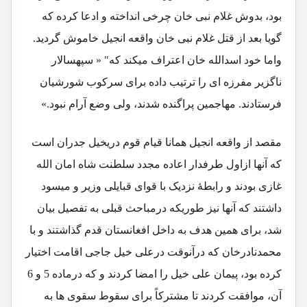
بود، بدوش غلام نبی خان چرخی انداخته و ادعا کرده که
گویا بعد از قتل غلام نبی خان واقعه انجیل خاموش گردید.
واما خود اسدالله خان اعتراف میکند که" « سپهسالار
ناگزیر مفرزه ای را ترتیب داده برای سرکوب شورشیان
فرستادند. مهاجمین پراگنده شدند، ولی وضع آرام نبود.»
مقصد از واقعه انجیل همانا قیام قوم دریخیل جدران است
که آنها ازاول طرفدار اعاده مجدد سلطنت شاه امان الله
غازی بودند و رابطۀ نزدیک با قوای قبایلی وزیر و میسود
داشتند که آنها نیز طوریکه درمباحث قبلی به تفصیل بیان
شد، برای همین هدف به داخل افغانستان قدم گذاشتند و با
محمدنادرخان که درآنوقت درعلی خیل جاجی اقامت اختیار
کرده بود، پیمان علی خیل را امضا کردند و که درماده 5 و 6
آن، موافقت کردند تا مشترکاً برای سقوط سقوی ها به