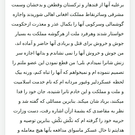
برعلیه آنها از قندهار و ترکستان وقطغن و بدخشان وسمت
مشرقی وسائرنقاط مملکت افغانی اهالی شوریدند واجازه
گوشمالی وسرکوبی آنها را بکمال عذر و معذرت ازحکومت
خواستار شدند وهرفرد ملت از هرگوشه مملکت به بسیار
جوش و خروش برای قتل و بربادی آنها حاضر و آماده اند،
من جوش و خروش آنها را نمی نشاندم و بدانها اجازه سر
زنش شانرا نمیدادم. بلی! من قطع نمودن این عضو ملتم را
تصمیم ننموده ام و نمیخواهم که آنها را تباه کنم، ورنه بیک
لحظه عسکردلیر وغیور مردانه ام که نام خدمت اسلامیت
و ملت و مملکت و این خادم تانرا شنیده، جان خود را فدا
میکنند، برباد شان میکند. بنابرین مسائلی که گفته شد و
نظر به مقاصدی که بشمۀ ازآن اشاره رفت، دست وزارت
حربیه خود را گرفته ام که نکُش نکُش. بنابرین توصیه و
هدایتم تا حال عسکر ماسوای مدافعه بآنها هیچ معامله و