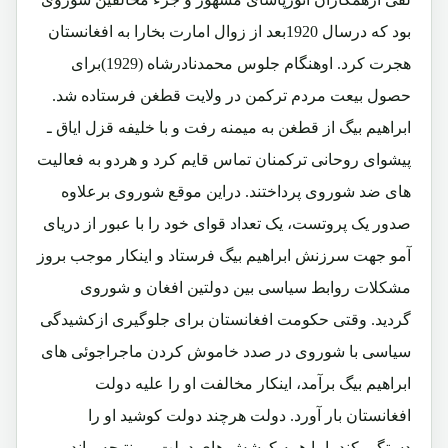
بود که درسال 1920بعد از زوال امارت بخارا به افغانستان
هجرت کرد. اوهنگام جلوس محمدنادرشاه (1929)برای
حصول بیعت مردم ترکمن در ولایت قطغن فرستاده شد.
ابراهیم بیگ از قطغن به میمنه رفت و با خلیفه قزل ایاق ـ
پیشوای روحانی ترکمنان تماس قایم کرد و هردو به فعالیت
های ضد شوروی پرداختند. دراین موقع شوروی برعلاوه
صدور یک پروتست، یک تعداد قوای خود را با عبور از دریای
آمو جهت سرزنش ابراهیم بیگ فرستاد و اینکار موجب بروز
مشکلات روابط سیاسی بین دولتین افغان و شوروی
گردید. وقتی حکومت افغانستان برای جلوگیری ازکشیدگی
سیاسی با شوروی در صدد خاموش کردن ماجراجوئی های
ابراهیم بیگ برآمد، اینکار مخالفت او را علیه دولت
افغانستان بار آورد. دولت هرچند دولت کوشید او را
دستگیر کند، اما همه کوشش های دولت بی نتیجه ماند.