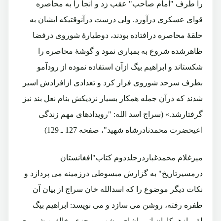
را طرف "امام صاحب" عقب زد و آنجا را به محاصره
قوای عسکری درآورد. ولی درست درآنوقتیکه ایشان به
حلقۀ محاصره درافتاده بودند، دوطیارۀ شوروی درفضا
ظاهرشده شروع به بمباری نمود و گوشۀ محاصره را
شکستاند و ابراهیم بیگ ازآن استفاده نموده از رودآمو
بطرف سرحد شوروی فرار کرد و تعدادی ازافرادش اسیر
شدند که درآن جمله همکار بسیار نزدیکش بنام نعل بند نیز
گرفتارشد.» (سراج اسد الله: "رویدادهای مهم زندگی
اعیحضرت محمدنادرشاه شهید"، صفحه 127 ـ 129)
میرغلام محمدغباردرجلددوم کتاب"افغانستان
درمسیرتاریخ" به گزارش مبسوطی درزمینه می پردازد و
نکات دیگر موضوع را که اسدالله خان سراج از بیان آن
طفره رفته، روشن می سازد و می نویسد: ابراهیم بیگ
لقی ازهمکاران انورپاشای مشهور و جزء مخالفین شوروی