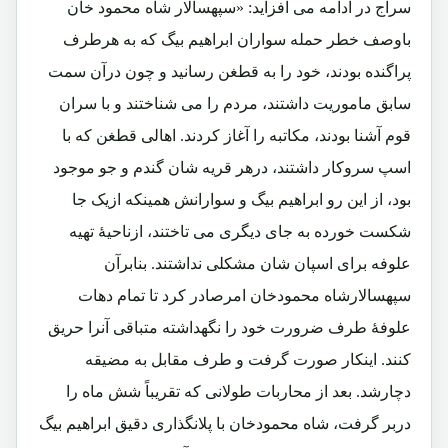
سراج در ادامه می افزاید: «سپهسالار شاه محمود خان
باوصف خطر حمله سواران ابراهیم بیگ که به هرطرف
پراگنده بودند، خود را به قطغن رسانید و چون درآن سمت
سابق ماموریت داشتند، مردم را می شناختند و با سران
قوم آشنا بودند، مکاتبه را آغاز کردند. اهالی قطغن که با
اسپ سروکار داشتند، درهر قریه شان گندم و جو موجود
بود، از این رو ابراهیم بیگ و سوارانش همینکه ازیک جا
شکست خورده به جای دیگری می تاختند، ازناحیۀ تهیه
علوفه برای اسپان شان مشکلی نداشتند. بنابرآن
سپهسالارشاه محمودخان امرصادر کرد تا تمام دهات
علوفۀ طرف ضرورت خود را نگهداشته متباقی آنرا حریق
کنند. اینکار صورت گرفت و طرف مقابل به مضیقه
دچارشد. بعد از محاربات طولانی که تقریباً شش ماه را
دربر گرفت، شاه محمودخان با پلانگذاری دقیق ابراهیم بیگ