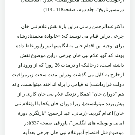
درمسیرتاریخ"، جلد دوم، صفحه118 ـ 119)
داکترعبدالرحمن زمانی دراین بارۀ نقش غلام نبی خان
چرخی دراین قیام می نویسد که: «خانوادۀ محمدنادرشاه
برای توجیه این اقدام حتی به انگلیسها نیز راپور غلط داده
بودند که گویا غلام نبی خان چرخی دراین موضوع نقش
داشته است، درحالیکه او درمدت 26 روز[ که از ورود او
ازخارج به کابل می گذشت ودراین مدت سخت زیرمراقبت
دولت قرارداشت] نه قیامی را براه انداخته میتوانست، و نه
هم "دوران خان" [همکار نزدیک غلام نبی خان کاری رااز
پیش برده میتوانست]، زیرا دوران خان یکجا با او[غلام نبی
خان] اعدام گردید.»(زمانی، عبدالرحمن: "بازنگری دورۀ
امانی و توطئه های انگلیس"، پاورقی صفحه 537)[در
موضوع قتل افتضاح آمیزغلام نبی خان چرخی بعداً به