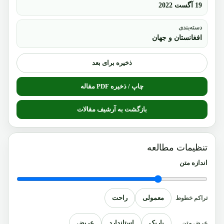
19 آگست 2022
دسته‌بندی
افغانستان و جهان
ذخیره برای بعد
چاپ / ذخیره PDF مقاله
بازگشت به آرشیف مقالات
تنظیمات مطالعه
اندازه متن
معمولی
راحت
تراکم خطوط
باریک
استاندارد
عریض
عرض متن