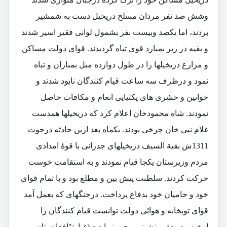
وشش صد نفر مردان مسلح دریخیل دست به شمشیر
بردند، اما یکصد وبیست نفر بشمول لوانی فقیر اسیر شدند
و بقیه در زیر بمبارد قوی تباه گردیدند. قوای دولت مساکن
و مزارع دریخیلها را در طول دوازده میل بمباران و تباه
نمود و درظرف سه ساعت قیام کنندگان نابود شدند و
خوانین و حشری های پکتیایی انعام و مکافات حاصل
نمودند. شاه محمودخان اعلام کرد که دریخیلها همدست
غلام نبی خان چرخی بودند. یکماه بعد ازین حادثه درحوت
1311ش بقیة السیف دریخیلهای جدرانی با قوۀ امدادی
مردم وزیرستان یکجا قیام نمودند و به استقامت خوست
حرکت کردند. سلطنت پیش بین و مطلع بود و با تمام قوای
خود و حامیان خود بدفاع پرداخت. درجنگهای که بعمل آمد
قوای توپخانه و هوائی دولت توانست قیام کنندگان را
ازخوست بعقب نشینی مجبورنماید.» (غبار:"افغانستان