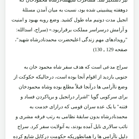
دوهفته پیشبینی شده بود، نسبت به میان آمدن مسئلۀ
انجیل مدت دونیم ماه طول کشید. وضع روبه بهبود و امنیت
و آرامش درسراسر مملکت برقراربود.» (سراج، اسدالله:
"رویدادهای مهم زندگی اعلیحضرت محمدنادرشاه شهید"،
صفحه 129 ـ 130)
سراج مدعی است که هدف سفر شاه محمود خان به
جنوبی بازدید از اقوام آنجا بوده است، درحالیکه حکوکت از
وضع ناآرامی ها درآنجا قبلاً مطلع بوده وشاه محمودخان
برای سرکوبی گویا "اشرار درانجیل و برپاکردن فساد و
فتنه" با یک عده سران قومی که درازای خدمت به
محمدنادرشاه بدون سابقۀ نظامی به رتب فرقه مشری و
نائب سالاری نایل آمده بودند، به آنولایت سفر کرد. سراج
دلیل ناآرامی ها را همانطوریکه حکومت درکابل شایع کرده