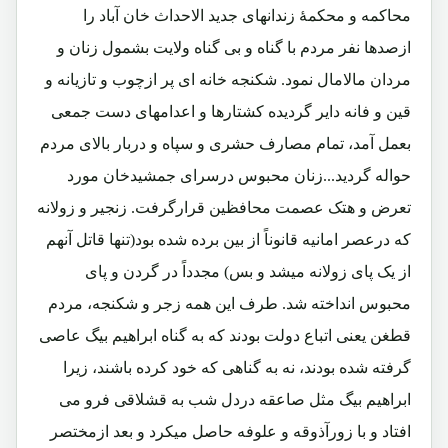
محاکمه و محکمۀ زندانهای جدید الاحداث خان آباد را
ازصدها نفر مردم با گناه و بی گناه ولایت بشمول زنان و
مردان مالامال نمود. شکنجه خانه ای پر ازچوب و تازیانه و
قین و فانه دایر گردیده کشتارها و اعدامهای دست جمعی
بعمل آمد، تمام مصارف حشری و سپاه و دربار بالای مردم
حواله گردید...زنان محبوس درسرای جمشیدخان مورد
تعرض و هتک عصمت محافظین قرارگرفت. زنجیر و زولانه
که درعصر امانیه قانوناً از بین برده شده بود(تنها قاتل آنهم
از یک پای زولانه میشد و بس) مجدداً در گردن و پای
محبوس انداخته شد. طرف این همه زجر و شکنجه، مردم
قطغن یعنی اتباع دولت بودند که به گناه ابراهیم بیگ عاصی
گرفته شده بودند، نه به گناهی که خود کرده باشند، زیرا
ابراهیم بیگ مثل صاعقه دردل شب به قشلاقی فرو می
افتاد و با زورآذوقه و علوفه حاصل میکرد و بعد ازمختصر