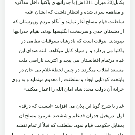
بکابل[20 میزان 1311ش] با جدرانیهای پاکتیا داخل مذاکره
و مفاهمه سری شده و انتظار داشت که ایشان علیه
سلطنت قیام مسلح آغاز نمایند و آنگاه مردم وزیرستان که
از دشمنان جدی و سرسخت انگلیسها بودند، بقیام جدرانیها
بپیوندند. اینوقت است که نادرشاه بسوقیات نظامی در
پاکتیا می پردازد و از سپاه کابل میکاهد. البته صدای این
قیام درتمام افغانستان می پیچد و اکثریت ناراضی ملت
مستعد انقلاب میگردد. در چنین لحظۀ غلام نبی خان در
پایتخت کودتایی ایجاد و سلطنت را معدوم مینماید و به روی
خرابۀ آن دولت مجدد شاه امان الله را اعمار میکند.»
غبار با شرح گویا این پلان می افزاید: «اینست که درقدم
اول، دریخیل جدران قدعلم و ششصد نفرمرد مسلح آن
بمقابل حکومت قیام نمود. سلطنت که قبلاً از تمام نقشه
های مخالفین خود مطلع بود، شاه محمود خان وزیرحرب را