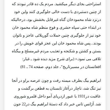
استراحتی بجای دیگر میکشید. مردم یک ده قادر نبودند که
از چنین دستبردی با دست خالی جلوگیری کنند واین خود
درنزد شاه محمودخان گناه غیرقابل بخشش بود، درحالیکه
در ابتداء حتی سپاه حشری و فوج منظم شاه محمود خان
خود نیز از جلوگیری چنین حملات گوریلائی عاجز و ناتوان
بودند...پس شاه محمود خان این عجز قوای خویش را در
بستن و کشتن و شکنجه و تعذیب مردم غیرمسلح و بیگناه
تلافی می نمود.» (برای شرح مزید دیده شود ـ غبار:
افغانستان در مسیرتاریخ"، جلد دوم، صفحه 74 ـ 81)
ابراهیم بیگ بطرف میمنه رفت و چون عرصه براو در آنجا
نیز تنگ شد، ناچار درآغاز تابستان به قطغن برگشت و
عاقبت در1931 با عبور ازدریای آمو داخل قلمرو شوروی
شد. آژانس تاس خبر داد که دستۀ ابراهیم بیگ در22 جون