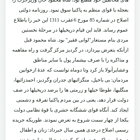
بعجله با قوای منظم به پاکتیا سوق نمود. روزنامه دولتی
اصلاح در شماره 85 مورخ 6عقرب 1311 این خبر را باطلاع
عموم رساند. قاید این قیام دریخیلها در مرحلۀ نخستین
مردی بنام مستعار"لوانی فقیر" بود. شاه محمود قبل
ازآنکه بتعرض بپردازد، در گردیز مرکز گرفت و راه مفاهمه
و مذاکره را با صرف بیشمار پول با سایر مناطق
وعشایرآنولا باز کرد وتا دوماه توانست که عدۀ ازخوانین
مردمان: بی باخیل، منگزائیهای جدران وگردیز، احمدزائیها،
منگلیها، طوطا خیلها و زرمتی ها را برضد دریخیلها در صف
دولت قرار دهد، یعنی در بین مردم پاکتیا تفرقه و دشمنی
ایجاد کند. آنگاه قوای ششگانه حشری با قوۀ نظامی دولت
یکجا از چهار سمت شروع به تعرض نمودند. طوریکه جریده
رسمی اصلاح درجدی همین سال خبرداد: زنان و اطفال
دریخیل مساکن خود را ترک کرده درجبال متواری شدند