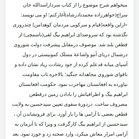
میخواهم شرح موضوع را از کتاب سرداراسدالله خان
سراج(خواهرزاده محمدنادرشاه)آغازکنم؛ او می نویسد:
«ازاین واقعه[قیام و سرکوبی مردمان کوهدامن] چندروزی
نگذشته بود که سروصدای ابراهیم بیگ لقی(باسمچی) از
قطغن بلند شد. موصوف درمقابل پیشرفت دولت شوروی
درشمال دریای آمو واشاعۀ مسلک کمونیستی در دول
آسیای میانه قدعلم کرده از خود رشادت زیاد نشان داده و
باقوای شوروی مجاهدانه جنگید؛ بالاخره تاب مقاومت
نیاورده به افغانستان مهاجرت نمود. حکومت افغانستان
ابراهیم بیگ و اطرافیانش را بادادن زمین درقطغن
مصروف ساخت. دردورۀ سقوی تعیین سیدحسین به ولایت
قطغن بعضی نا آرامی ها را بار آورد. برای فرونشاندن آن ،
سیدحسین از ابراهیم بیگ کارگرفت و ویرا که تا آنزمان به
آرامی امرار معاش میکرد، وارد صحنه زد و خورد نمود. بعد