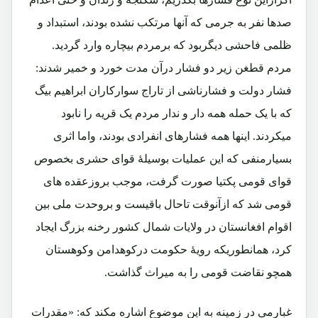
صدها نفر به جرمی که آنها مرتکب نشده بودند، استبداد و
ظلمی فاحشی دیگربود که برمردم بیچاره وارد گردید.
مردم قطغن زیر دو فشار درآن مدت خورد و خمیر شدند:
فشار دولت و فشارناشی از تاراج سوارکاران ابراهیم بیگ
که با یک حمله همه دار و ندار مردم یک قریه را نابود
میکردند. اینها همه فشارهای انفرادی بودند، واما اثری
بسیارمنفی که این عملیات بوسیلۀ قوای حشری بخصوص
قوای قومی پکتیا صورت گرفت، موجب بروزعقده های
قومی شد که ازآنوقت تاحال باقیست و بروحدت ملی بین
اقوام افغانستان در ولایات شمال کشور رخنه بزرگ ایجاد
کرد، همانطوریکه رویۀ حکومت درکوهدامن وکوهستان
همچو نقاضت قومی را به میراث گذاشت.
غبارمی در زمینه به این موضوع اشاره مکند که: «مقدرات