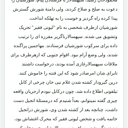
دعوت به صلح و صلاح کردند، ولی دامنۀ شورش گسترش
پیدا کرده راه گردیز و خوست را به تهلکه انداخت.
شورشیان ازطرف شخصی به نام "لیونی فقیر" تحریک
وتشویق می شدند. سپهسالارناگزیر مفرزه ای را ترتیب
داده برای سرکوب شورشیان فرستادند. مهاجمین پراگنده
شدند، ولی وضع آرام نبود. اقوام جنوبی که ازهرطرف برای
ملاقات سپهسالارغازی آمده بودند، درخواست داشتند
تابرای شان امرصادر شود که این فتنه را خاموش کنند.
درین گیرودار کشته شدن غلام نبی خان چرخی از کابل
تیلفونی اطلاع داده شد، چون درکابل نبودم ازجریان واقعه
چیزی گفته نمیتوانم، بعداً شنیدم که درمسئلۀ انجیل دست
داشت، چنانچه بعد از کشته شدن وی، شورش درانجیل
خاتمه یافت و شخص لیونی فقیر که محرک اغتشاش بود،
نیز دستگیر شد. مسافرت سپهسالارشاه محمودخان که