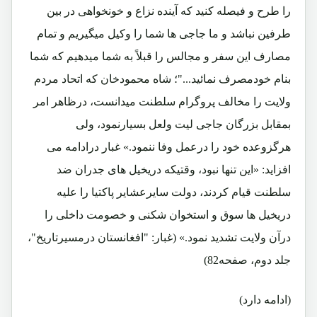
را طرح و فیصله کنید که آینده نزاع و خونخواهی در بین
طرفین نباشد و ما جاجی ها شما را وکیل میگیریم و تمام
مصارف این سفر و مجالس را قبلاً به شما میدهیم که شما
بنام خودمصرف نمائید..."؛ شاه محمودخان که اتحاد مردم
ولایت را مخالف پروگرام سلطنت میدانست، درظاهر امر
بمقابل بزرگان جاجی لیت ولعل بسیارنمود، ولی
هرگزوعده خود را درعمل وفا ننمود.» غبار درادامه می
افزاید: «این تنها نبود، وقتیکه دریخیل های جدران ضد
سلطنت قیام کردند، دولت سایرعشایر پاکتیا را علیه
دریخیل ها سوق و استخوان شکنی و خصومت داخلی را
درآن ولایت تشدید نمود.» (غبار: "افغانستان درمسیرتاریخ"،
جلد دوم، صفحه82)
(ادامه دارد)