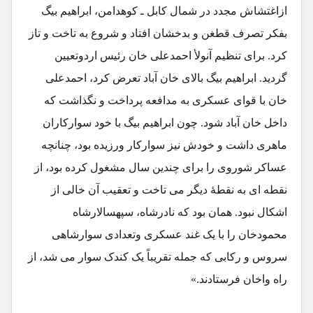
ازاغتشاش مجدد در شمال کابل ـ کوهدامن، ابراهیم بیگ
بفکر تصرف قطغن و بدخشان افتاد و شروع به تاخت و تاز
کرد. برای تنظیم آنولأ احمدعلی خان رئیس اردوتعیین
گردید. ابراهیم بیگ بالای خان آباد تعرض کرد، احمدعلی
خان با قوای عسکری به مدافعه پرداخت و نگذاشت که
داخل خان آباد شود. چون ابراهیم بیگ با خود سوارکاران
ماهری داشت و خودش نیز سوارکار ورزیده بود، چنانچه
عساکر شوروی را برای چندین سال مشغول کرده بود، از
نقطه ای به نقطۀ دیگر می تاخت و تعقیب آن خالی از
اشکال نبود. همان بود که نادرشاه، سپهسالارشاه
محمودخان را با یک غند عسکری وتعدادی سوارشاهی
سروس و رکابی که جمله تقریباً یک کندک سوار می شد، از
راه واخان فرستادند.»