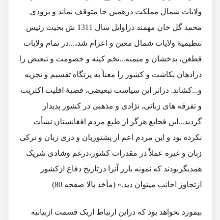
ولایات شمال مملکت درهمین جا متوقف نماند و بزودی
محمد گل خان مهمند دراوایل سال 1311 ش بحیث رئیس
تنظیمیۀ ولایات شمال معین و اعزام شد،...در تمام ولایات
قطغن، بدخشان و میمنه...تخم کینه و خصومت و تبعیض را
دراذهان بکاشت و کشور را معناً به پرتگاه تقسیم و تجزیه
و...کشاند. دراثر این سیاست تبعیضی، قضیۀ اقلیت اکثریت
و تفرقه های زبانی، نژادی و مذهبی در کشور پدیدار
گردید...این فجایع هرگز از طبع مردم افغانستان نشأت
نکرده بود و این مردم اعم از پشتوزبان و دری زبان و ترکی
زبان و غیره عملاً در مقدرات کشور،درغم وشادی شریک
همدیگربودند که نمونه بارز آنرا درتاریخ دفاع ازکشور
ازتجاوز اجانب میتوان دید.» (مأخذ بالا صفحه 80)
بیمورد نخواهد بود که دراین ارتباط ازیک قسمت ازبیانیه