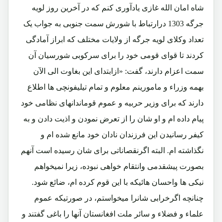
شاه امان الله غازی یادآوری کنم که در آخرین روز لویه
جرگه 1303 درارتباط با شورش سمت جنوبی به جواب یک
تعداد وکلای لویه جرگه از ولایات مختلف که ابراز آمادگی
کردند تا قوای قومی خود را برای سرکوبی شورسیان آن
سمت اعزام دارند، گفت: «ازابتدای این بغاوت الی الآن
بهمه وزراء و مامورینم معلوم و تمام تیلیفونچی ها اطلاع
دارند که برای وزیر حربیه و عموم قوماندانهای نظامی خود
پیام داده ام و او شان را از تعرض نمودن و اذیت دادن و به
کیفر رسانیدن این فرزندان نادان خود مانع شده ام و
نگذاشته ام. البته اگرنقصاناتی برای شان رسیده است آنهم
بصورت پیشقدمی وانتقام خواهی نبوده، زیرا نمیخواهم
نیکی ها واحسان هائیکه با این قوم کرده ام، ضائع شود.
چنانچه اگرخرابی شانرا میخواستم، در صورتیکه عموم
علماء و فضلاء و سائر ملت افغانستان آنها را باغی گفتند و