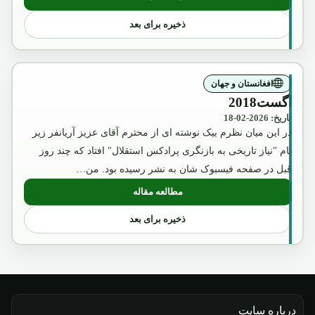
: چگونگی انکشاف معارف عصری در کشور 
ذخیره برای بعد
افغانستان و جهان
آگست2018
تاریخ: 2026-02-18
در این میان نظرم بیک نوشته ای از محترم آقای عزیز آریانفر زیر
نام "نیاز تاریخی به بازنگری پرادکس استقلال" افتاد که چند روز
قبل در صفحه فیسبوک شان به نشر رسیده بود. من…
مطالعه مقاله
: آگست2018
ذخیره برای بعد
درباره سایت