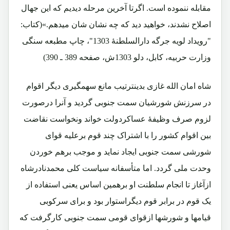
مقابله ننموده است. اگرتا آخرین مرحله دیدیم که این جهال
اصلاح نشدند، خواهید دید که چه نشان شان میدهم.»(کتاب:
"رویداد لویه جرگه دارالسلطنۀ 1303"، چاپ مطبعه سنگی
وزارت حربیه، کابل، دلو 1303ش، صفحه 389 ـ 390)
شاه امان الله غازی بدینترتیب مانع سهمگیری دیگر اقوام
در سرزنش شورشیان سمت جنوبی گردید و آنرا درصورت
لزوم صرف وظیفۀ عساکردولت خواند ونخواست نقاضت
بین اقوام کشور را با اشتراک چند قوم برعلیه قوای
شورشی سمت جنوبی ایجاد نماید و موجب برهم خوردن
وحدت ملی گردد. اما متأسفانه سیاست کلی محمدنادرشاه
ازآغاز تا انجام سلطنت او برهمین اساس یعنی استفاده از
یک قوم در برابر قوم دیگراستوار بود و برای سرکوبی
قیامها و شورشها ازقوای قومی سمت جنوبی کارگرفت که