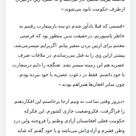
ازطرف حکومت نابود می‌شوند.»
«قسمی که قبلا یادآور شدم دو سه بارسفارت رفتنم به
خاطر پاسپورتم، درحقیقت بدین منظور بود که فرصتی
مغتنم برای ازبین بردن سفیر بیابم. اگربرایم میسرمی‌شد،
پیشتر ازاین وی را به قتل می‌رساندم. در ملاقات صَرف
عصریه هم این زمینه میسر نشد. تفنگچه را دایم درسفارت
با خود داشتم. فقط در دعوت عصریه با خود نبرده بودم،
چون سایر افغان‌ها همراهم بودند.»
«دیروز وقتی ساعت نه ونیم ازجا برخاستم این افکارذهنم
را فراگرفت، فکروضعیت جاری کشورم، این فکرکه
حکومت فعلی افغانستان آزادی وطنم را فروخته واین درد
وطن فقیرم و آزادی‌اش می‌باشد و با خود گفتم که شاید