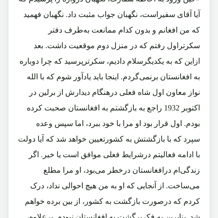
آیا آقای سفیراست، نگهبان جواب مثبت داد. نگهبان فهمید
که من افغانم و بدون کدام ممانعت به‌طرف دفتر
سکرتراول رفتم که در منزل دوم موقعیت داشت. بعد
ازاین که به یکدیگرسلام دادیم، سکرترپرسید که چرا دوباره
به افغانستان برنمی‌گردم. اینجا باید یادآور ‌شوم که با الله
نواز معاون اول شاه فعلی درهنگام دیدارش از برلین در
اکتوبر 1932 راجع به بازگشتم به افغانستان صحبت کرده
بودم. اول قرار بود او مرا با خود ببرد، اما سپس وعده
سپرد که با بازگشتش به کشورتعیین خواهد شد که آیا دولت
با ادامه فعالیتم درشرایط فعلی موافق است یا خیر. اگر
زندگی‌ام درافغانستان درخطر می‌بود، او مرا مطلع
می‌ساخت. از آنجایی که او به من هیچ احوالی نداد، درک
کردم که درصورت بازگشت به کشور، از بین برده خواهم
شد. بنابرین به فکربرگشت به افغانستان نبودم. برعلاوه،