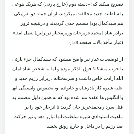
تصریح میکند که: «دسته دوم (خارج پارتی) که هریک بنوعی
با سلطنت جدید مخالفت میکردند، از آن جمله دو نفر[یکی
هم سیدکمال بود] مصمم جدی گردیدند و درنتیجه ترور
برادر شاه [محمدعزیزخان وزیرمختار دربرلین] بعمل آمد.»
(غبار مأخذ بالا... صفحه 128)
از توضیحات غبار نیز واضح میشود که سیدکمال جزء پارتی
یا حزب متشکلۀ فوق الذکر نبوده و اما به شخص شاه امان
الله ارادت خاص داشت و سرسختانه دربرابر رژیم جدید و
علیه شیوه کار نادرشاه و خانواده او، بخصوص وابستگی آنها
با انگلیس ها عقده مند شده بود که به همین دلیل مصمم به
قتل سردارمحمدعزیز خان گردید تا انزجار خود را بر
ماهیت استبدادی شیوه سلطنت آنها تبارز دهد و نیز حرکت
ضد رژیم را در داخل و خارج رونق بخشد.