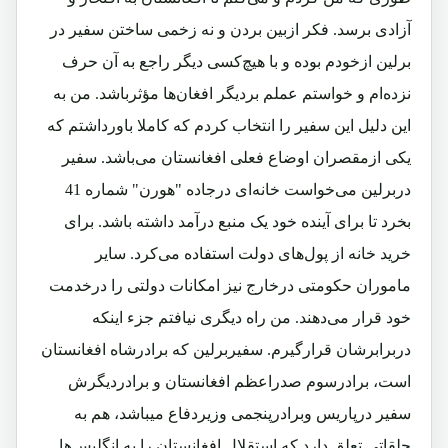
آزادی برسد. فکر ازبین بردن و نه زخمی ساختن سفیر در
برلین ازخودم بوده و با هیچ‌کسی دیگر راجع به آن حرف
نزده‌ام و خواستم عملم بردیگر افغان‌ها مؤثرباشد. من به
این دلیل این سفیر را انتخاب کردم که کاملا باورداشتم که
یکی ازمقصران اوضاع فعلی افغانستان می‌باشد. سفیر
دربرلین می‌خواست خانه‌ای درجاده "هورن" شماره 41
بخرد تا برای آینده خود یک منبع درآمد داشته باشد. برای
خرید خانه از پول‌های دولت استفاده می‌کرد. سایر
ماموران حکومتی درخارج نیز امکانات دولتی را درخدمت
خود قرار می‌دهند. من راه دیگری نیافتم جزء اینکه
دربرابرشان قرارگیرم. سفیربرلین که برادرشاه افغانستان
است، برادرسوم صدراعظم افغانستان و برادردیگرش
سفیر درپاریس وبرادرپنجمی وزیردفاع میباشد، هم به
حلقاتی تعلق دارد که استقلال افغانستان را به انگلیس‌ها