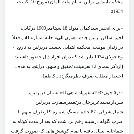
محکمه ابتدایی برلین به نام ملت آلمان (مورخ 10 اگست
1934):
«برای انجنیر سیدکمال متولد 18 سپتامبر1900 درکابل،
اخیرا ساکن برلین جاده «هورن اَلِی» خانه شماره 41 و فعلاً
در زندان موبیت. محکمه ابتدایی نخست دربرلین به تاریخ 4
و6 جولای 1934 دایر شد که درآن افراد ذیل حضور داشتند:
[ازذکراسمای 12 نفرهیئت تحقیق و شهود دراینجا به هدف
اختصار مطلب صرف نظرمیگردد ـ کاظم]
«در6 جون1933سفیرپادشاهی افغانستان دربرلین،
سردارمحمدعزیزخان درتعمیرسفارت دربرلین
شمال‌شرقی، 87 جاده لیسنگ شماره 9 ازطرف متهم با
ضرب گلوله درسینه زخم برداشت که بعد از مدت کوتاه به
شفاخانه انتقال یافته با تمام کوشش‌هایی که صورت گرفت