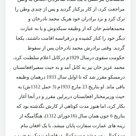
مراجعت کرد، از کار برکنار گردید و پس از چندی وطن را
ترک کرد و نزد برادران خود هریک محمد نادرخان و
محمدهاشم خان که از وظیفه سبکدوش و یا به عبارت
دیگر خود را کنار کشیده و درفرانسه اقامت داشتند، یکجا
گردید. وقتی برادرش محمد نادرخان پس از سقوط
حکومت سقوی درسال 1929م درکابل اعلام سلطنت کرد،
محمد عزیز خان نیز به کابل آمد و به حیث سفیرافغانستان
درمسکو مقرر شد که تا اوایل سال 1933 درهمان وظیفه
باقی ماند. او بتاریخ 23 مارچ 1933م (3 حمل 1312ش) به
حیث وزیرمختار افغانستان دربرلین مقرر و در آنجا آغاز
بکار کرد، اما هنوز مدت کوتاهی از کارش نگذشته بود که
بتاریخ 6 جون همان سال (16جوزای 1312)، هنگامیگه از
زینه های عمارت سفارت پایان میشد، با یک افغان بنام
سیدکمال روبرو شد و سیدکمال درفاصله نزدیک به ضرب