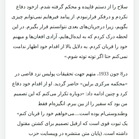
سلاح را از دستم قاپیده و محکم گرفته شدم. ازخود دفاع
نکردم و درفکر فرارنبودم. از پیامد فیرهایم نمی‌توانم چیزی
بگویم، زیرا درجریان‌های بعدی نتوانستم قرار بگیرم. در این
لحظه درک کردم که به ایده‌ال‌هایم، آزادی افغان‌ها و میهنم
خود را قربان کردم. به دلایل بالا از اقدام خود اظهار ندامت
نمی‌کنم حتا اگر توته توته شوم.»
در8 جون 1933، متهم جهت تحقیقات پولیس نزد قاضی در
«محکمه مرکزی برلین» حاضر گردید. او از اقدام خود دفاع
کرد و چنین ادامه داد: «دوباره تکرار می‌کنم که این تصمیم
من بود که سفیر را از بین ببرم. انگیزه‌ام فقط
وطندوستی‌ام بوده است....می‌خواهم خود را قربان کنم»‌
یک ثبوت قوی است که ازقبل تصمیم برای کشتن مقتول
داشته است. (پایان متن منتشره در ویبسایت حزب