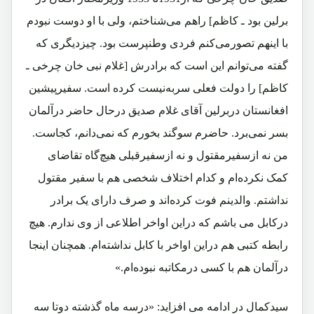
برلین بود ـ کاظم] راهم می‌شناختم، ولی با او دوست نبودم
با اینهم تصورمی‌کنم فردی وطنپرست بود. چیزدیگری که
گفته می‌توانم این است که برادرش [غلام نبی خان چرخی ـ
کاظم] را دولت فعلی سربه‌نیست کرده است. سفیرپیشین
افغانستان دربرلین آقای غلام صدیق درحال حاضر درآلمان
بسر نمی‌برد. حاضرم سوگند بخورم که نمی‌دانم، کجاست.
من نه ازسفیرمقتول و نه ازسفیرقبلی هیچ‌گاه تقاضای
کمک نکرده‌ام و کدام اختلاف شخصی هم با سفیر مقتول
نداشتم. والدینم فوت کرده‌اند و صرف دارای یک برادر
درکابل می باشم که دراین اواخر اطلاعی از وی ندارم. هیچ
رابطه کتبی هم دراین اواخر با کابل نداشته‌ام. همچنان اینجا
درآلمان هم با کسی درمکاتبه نبوده‌ام.»
سیدکمال در ادامه می افزاید: «درسه ماه گذشته دوتا سه