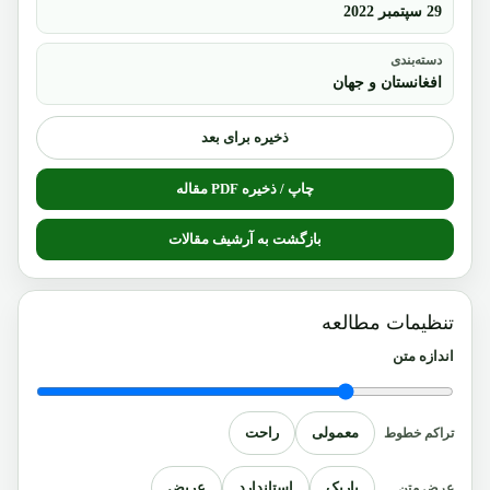
29 سپتمبر 2022
دسته‌بندی
افغانستان و جهان
ذخیره برای بعد
چاپ / ذخیره PDF مقاله
بازگشت به آرشیف مقالات
تنظیمات مطالعه
اندازه متن
معمولی
راحت
تراکم خطوط
باریک
استاندارد
عریض
عرض متن