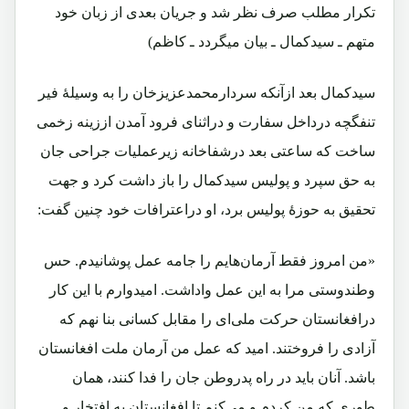
تکرار مطلب صرف نظر شد و جریان بعدی از زبان خود
متهم ـ سیدکمال ـ بیان میگردد ـ کاظم)
سیدکمال بعد ازآنکه سردارمحمدعزیزخان را به وسیلۀ فیر
تنفگچه درداخل سفارت و دراثنای فرود آمدن اززینه زخمی
ساخت که ساعتی بعد درشفاخانه زیرعملیات جراحی جان
به حق سپرد و پولیس سیدکمال را باز داشت کرد و جهت
تحقیق به حوزۀ پولیس برد، او دراعترافات خود چنین گفت:
«من امروز فقط آرمان‌هایم را جامه عمل پوشانیدم. حس
وطندوستی مرا به این عمل واداشت. امیدوارم با این کار
درافغانستان حرکت ملی‌ای را مقابل کسانی بنا نهم که
آزادی را فروختند. امید که عمل من آرمان ملت افغانستان
باشد. آنان باید در راه پدروطن جان را فدا کنند، همان
طوری که من کردم و می‌کنم تا افغانستان به افتخار و