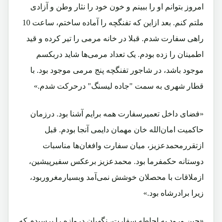
امروز بتوانم او را ببینم و خون خود را نثار وطن و آزادی
ملتم کنم. بعد ازاین که تفنگچه را آماده ساختم، ساعت 10
راهی سفارت شدم. قبلا در خانه مرمی را تیر کرده و قید
اطمینان را زده بودم. یک تعداد مرمی‌ها شاید دربکسم
موجود باشد، در شاجور تفنگچه پنج مرمی موجود بود. با
قطار شهری به سمت "جاده لیسنگ" درحرکت شدم.»
«فضای داخل تعمیرسفارت همه برایم آشنا بود. درزمان
حاکمیت امان‌الله خان مهمان دایمی آنجا بودم. قبل
ازتقررمحمدعزیز، میان سفارت وافغان‌ها مناسبات
دوستانه حکمفرما بود. محمدعزیز برعکس سفیرپیشین،
ازملاقات با محصلان خوشش نمی‌آمد وبسیارمغروربود،
زیرا برادرشاه بود.»
«حین ورود به احاطه سفارت، نگهبان دروازه را پرسیدم که