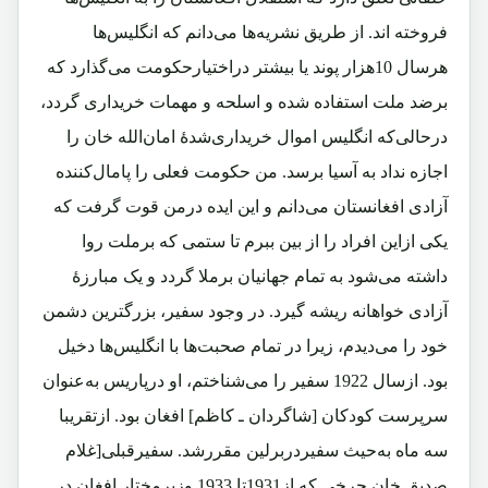
فروخته اند. از طریق نشریه‌ها می‌دانم که انگلیس‌ها
هرسال 10هزار پوند یا بیشتر دراختیارحکومت می‌گذارد که
برضد ملت استفاده شده و اسلحه و مهمات خریداری گردد،
در‌حالی‌که انگلیس اموال خریداری‌شدۀ امان‌الله خان را
اجازه نداد به آسیا برسد. من حکومت فعلی را پامال‌کننده
آزادی افغانستان می‌دانم و این ایده درمن قوت گرفت که
یکی ازاین افراد را از بین ببرم تا ستمی که برملت روا
داشته می‌شود به تمام جهانیان برملا گردد و یک مبارزۀ
آزادی خواهانه ریشه گیرد. در وجود سفیر، بزرگترین دشمن
خود را می‌دیدم، زیرا در تمام صحبت‌ها با انگلیس‌ها دخیل
بود. ازسال 1922 سفیر را می‌شناختم، او درپاریس به‌عنوان
سرپرست کودکان [شاگردان ـ کاظم] افغان بود. ازتقریبا
سه ماه به‌حیث سفیردربرلین مقررشد. سفیرقبلی[غلام
صدیق خان چرخی که از1931تا 1933 وزیرمختار افغان در