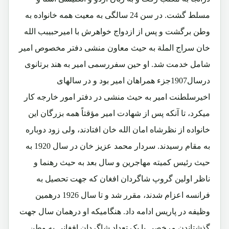
مسلط گشت. در سن 24 سالگی به معیت همه خانواده به
وطن برگشت و پس از ازدواج خواهرش با امیرحبیبب الله
خان سراج الملة به حیث معاون منشی دفتر مخصوص امیر
شامل خدمت شد. او حین سفررسمی امیر به هند برتانوی
درسال1907جزء همراهان امیر بود و در سالهای
اخیرسلطنت امیر به حیث منشی در دفتر امور خارجه کار
میکرد، تا آنکه پس از شهادت امیر مؤقتاً همه بزرگان این
خانواده از نظرشاه امان الله خان افتادند، ولی زود دوباره
به مقام رسیدند. سردار محمد عزیز خان در سال 1920 به
حیث رئیس کمیته مهاجرین و سال بعد به حیث رهنما و
ناظر اولین گروپ شاگردان افغان که جهت تحصیل به
فرانسه اعزام شدند، مقرر شد و تا سال 1926 درهمین
وظیفه در پاریس ادامه داد. هنگامیکه او درهمان سال جهت
گذشتاندن مرخصی با یک تعداد شاگردان افغانی به وطن