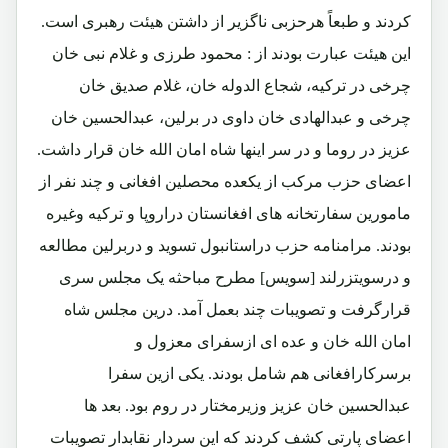
کردند و طبعاً هرحزبی ناگزیر از داشتن هیئت رهبری است.
این هیئت عبارت بودند از : محمود طرزی و غلام نبی خان
چرخی در ترکیه، شجاع الدوله خان، غلام صدیق خان
چرخی و عبدالهادی خان داوی در برلین، عبدالحسین خان
عزیز در روما و در سر اینها شاه امان الله خان قرار داشت.
اعضای حزب مرکب از یکعده محصلین افغانی و چند نفر از
مامورین سفارتخانه های افغانستان دراروپا و ترکیه وغیره
بودند. مرامنامه حزب دراستانبول تسوید و دربرلین مطالعه
و درسویتزرلند [سویس] مطرح مباحثه یک مجلس سری
قرارگرفت و تصویبات چند بعمل آمد. درین مجلس شاه
امان الله خان و عده ای ازسفرای معزول و
برسرکارافغانی هم شامل بودند. یکی ازین سفرا
عبدالحسین خان عزیز وزیرمختار در روم بود. بعد ها
اعضای پارتی کشف کردند که این سردار نقابدار تصویبات