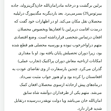
برلین برگشت و درخانه مادرامان‌الله خان(گرینزولد، جاده
بیبرتوس29) بسرمی‌برد. بعد باردیگربه مگدیبورگ درلیلیه
محصلان نقل مکان می‌کند. او در اظهارات خود گفت که
درمدت اقامت دربرلین با افغان‌ها وبخصوص محصلان
افغان درتماس شخصی قرارداشته است. وضع اقتصادی
متهم دراواخرخوب نبوده و بورسیه محصلی هم قطع شده
بود، زیرا دوران تحصیلش پایان یافته بود. او با مقداری
امکانات ازناحیه معاش دوران پراکتیک (تجارب عملی)
گذران می‌کرد. چندین بارسفارت از وی تقاضای عودت به
افغانستان را کرده بود و او هنوز جواب مثبت نمی‌داد.
درماه‌های پیش ازحادثه ازسوی محصلان افغان کمک
می‌شد. متهم یکی از طرفداران دوآتشه شاه سابق
امان‌الله خان می‌باشد وبا دولت نوبقدرت‌رسیده درتقابل
شدید قرار دارد.