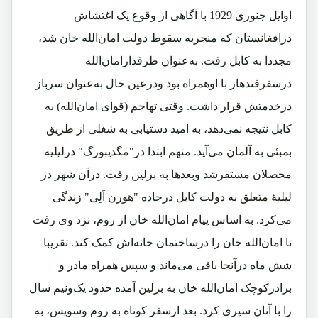
اوایل جنوری 1929 با آگاهی از وقوع یک اغتشاش
درافغانستان که منجربه سقوط دولت امان‌الله خان شد،
مجددا به کابل رفت. به‌عنوان طرفدارامان‌الله
درسفرقندهار با اوهمراه بود ودرعین حال به‌عنوان سرباز
درخدمتش قرار داشت. وقتی تهاجم (قوای امان‌الله) به
کابل نتیجه نمی‌دهد، به امید دستیابی به شغلی از طریق
بمبئی به آلمان می‌آید. متهم ابتدا در"مگدیبورگ" درلیلیه
محصلان مستقرشد وبعدها به برلین رفت. درآن شهر در
لیلیۀ متعلق به دولت کابل درجاده "هورن اَلِی" زندگی
می‌کرد. به اساس پیام امان‌الله خان از روم، نزد وی رفت
تا امان‌الله خان را درساختمان خانه‌اش کمک کند. تقریبا
شش ماه درآنجا باقی می‌ماند و سپس همراه مادر و
برادرکوچک امان‌الله خان به برلین آمده حدود یک‌ونیم سال
را با آنان سپری کرد. بعد ازسفر کوتاه به روم وسویس، به