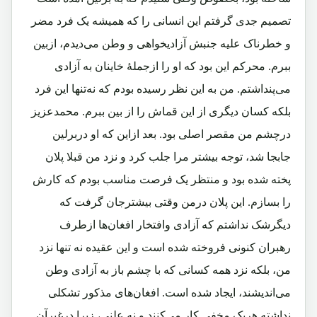
تصمیم جدی گرفتم این انسانی را که همیشه یک فرد مضر
و خطرناک علیه جنبش آزادیخواهی و وطن می‌دیدم، ازبین
ببرم. محرکم این بود که او را ازجملۀ خاینان به آزادی
می‌پنداشتم. من به این نظر رسیده بودم که نه‌تنها این فرد
بلکه کسان دیگری از این قماش را از بین ببرم. محمدعزیز
درچشم من مقصر اصلی بود. بعد ازاین که او دربرلین
جا‌بجا شد، توجه بیشتر مرا جلب کرد و نزد من قبلا پلان
پخته شده بود و منتظر یک فرصت مناسب بودم که کارش
را بسازم. این پلان درمن وقتی بیشترجان گرفت که
دیگرشک نداشتم که آزادی وافتخار افغان‌ها ازطرف
رهبران کنونی فروخته شده است و این عقیده نه تنها نزد
من، بلکه نزد همه کسانی که با چشم باز به آزادی وطن
می‌اندیشند، ایجاد شده است. افغان‌های مذکور تشکلی
نداشته هریک مخفی کار می‌کنند و نه علنی، زیرا درغیرآن