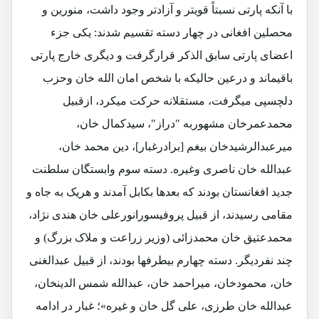
با آنکه پارتی نسبتاً قویتر و آزادتر وجود داشت، منورین و
محصلین افغانی در چهار دسته تقسیم شدند: یکی جزء
اعضای پارتی سابق الذکر قرارگرفت و دیگری خارج پارتی
باقیماند و درعین حالیکه با شخص امان الله خان وحزب
دلچسپی میگرفت، مستقلانه حرکت میکرد، ازقبیل
محمدعمرخان مشهوربه "دراز"، سیدکمال خان،
میرعبدالرشیدخان بیغم [برادرغبار]، دین محمد خان،
عبدالله خان ناصری وغیره. دسته سوم وابستگان سلطنت
جدید افغانستان بودند که بعدها بکابل آمدند و هریک به جاه و
مقامی رسیدند، از قبیل پروفیسورانورعلی خان هندی نژاد،
محمدعتیق خان محمدزائی (وزیر زراعت و ملاک بزرگ) و
چند نفردیگر. دسته چهارم بیطرفها بودند، از قبیل عبدالغنی
خان، محمودخان، میراحمد خان، عبدالله شمس الدینخان،
عبدالله خان طرزی، علی گل خان و غیره»؛ غبار در ادامه