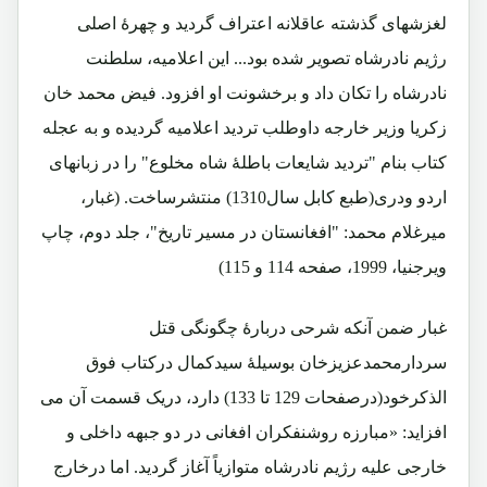
لغزشهای گذشته عاقلانه اعتراف گردید و چهرۀ اصلی
رژیم نادرشاه تصویر شده بود... این اعلامیه، سلطنت
نادرشاه را تکان داد و برخشونت او افزود. فیض محمد خان
زکریا وزیر خارجه داوطلب تردید اعلامیه گردیده و به عجله
کتاب بنام "تردید شایعات باطلۀ شاه مخلوع" را در زبانهای
اردو ودری(طبع کابل سال1310) منتشرساخت. (غبار،
میرغلام محمد: "افغانستان در مسیر تاریخ"، جلد دوم، چاپ
ویرجنیا، 1999، صفحه 114 و 115)
غبار ضمن آنکه شرحی دربارۀ چگونگی قتل
سردارمحمدعزیزخان بوسیلۀ سیدکمال درکتاب فوق
الذکرخود(درصفحات 129 تا 133) دارد، دریک قسمت آن می
افزاید: «مبارزه روشنفکران افغانی در دو جبهه داخلی و
خارجی علیه رژیم نادرشاه متوازیاً آغاز گردید. اما درخارج