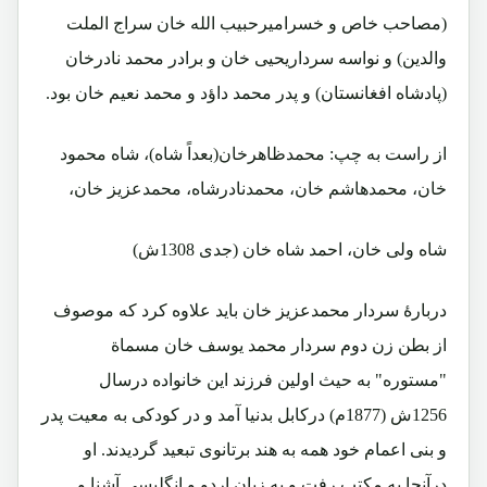
(مصاحب خاص و خسرامیرحبیب الله خان سراج الملت
والدین) و نواسه سرداریحیی خان و برادر محمد نادرخان
(پادشاه افغانستان) و پدر محمد داؤد و محمد نعیم خان بود.
از راست به چپ: محمدظاهرخان(بعداً شاه)، شاه محمود
خان، محمدهاشم خان، محمدنادرشاه، محمدعزیز خان،
شاه ولی خان، احمد شاه خان (جدی 1308ش)
دربارۀ سردار محمدعزیز خان باید علاوه کرد که موصوف
از بطن زن دوم سردار محمد یوسف خان مسماة
"مستوره" به حیث اولین فرزند این خانواده درسال
1256ش (1877م) درکابل بدنیا آمد و در کودکی به معیت پدر
و بنی اعمام خود همه به هند برتانوی تبعید گردیدند. او
درآنجا به مکتب رفت و به زبان اردو و انگلیسی آشنا و