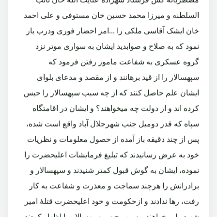
السلطنه و میرزا محمد حسین خان مستوفی و علی احمد
خان ایشک آقاسی ملکی را ...امر احضار فوری ودرب بار
نمود که به صلاح و صوابدید ایشان به سواری موتر نزد
گروه عسکری به شفاعت مامور رفتن فرمود که
سپهسالار را از قید برهانند و از مقصد و مدعای بلوای
ایشان علم حاصل کنند که از چه سبب سپهسالار را حبس
کرده اند و از دولت چه میخواهند؟ و ایشان در اقامتگاه
سپاه که قدر دومیل جنب شهرجلال آباد واقع است شده،
پس از چند دقیقه باز آمده از حصول معلومات و نظریات
خود به عرض رسانیدند که تبلیغ فرمایشات اعلیحضرت را
نموده، ایشان به گوش قبول کمتر شنیدند و سپهسالار و
برادرانش را هرچند سماجت و معذرت و شفاعت به کار
رفت، رها ندادند و ازحکومت و خود اعلیحضرت قتلۀ امیر
شهید را میخواهند و سبب حبس سپهسالار را اظهار کردند