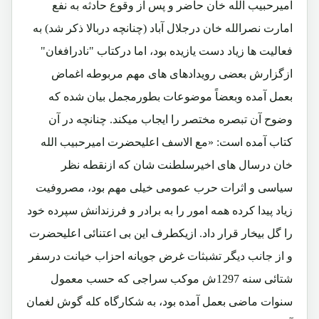
امیرحبیب الله خان حاضر و پس از وقوع حادثه به نفع
امارت نصرالله خان درجلال آباد (چنانچه دربالا ذکر شد) به
فعالیت ها زیاد دست یازیده بود، اما درکتاب "نادرافغان"
ازگزارش بعضی رویدادهای های مهم مربوطه اغماض
بعمل آمده وبعضاً موضوعات بطورمجمل بیان شده که
وضوح آن تبصره مختصر را ایجاب میکند. چنانچه در آن
کتاب آمده است: «مع الاسف اعلیحضرت امیرحبیب الله
خان درسال های اخیرسلطنت شان که ازنقطه نظر
سیاسی و اثرات حرب عمومی خیلی مهم بود، مصروفیت
زیاد پیدا کرده همه امور را به برادر و فرزندانش سپرده خود
را گل بیخار قرار داد. ازیکطرف این بی اعتنائی اعلیحضرت
و از جانب دیگر تشبثات غرض جویانه احزاب خیانت درسفر
شتائی سنه 1297ش موکب سراجی که حسب معمول
سنوات ماضی بعمل آمده بود، به شکارگاه کله گوش لغمان