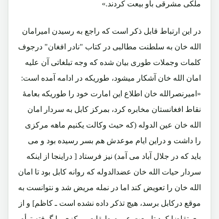
ملکی مشرقی باو بیعت کردند.»
در این ارتباط قابل ذکر است که راجع به رسیدن امیرامان
الله خان به سلطنت مطالبی در کتاب "نادر افغان" درجوف
کلمات وجملات طوری بیان شده که وجه تبلغاتی آن علیه
امان الله خان آشکار میشود، طوریکه در ادامه آمده است:
«امیرنصرالله خان اطلاع این امارت خود را طوریکه بعامۀ
نقاط افغانستان مخابره کرد، بمرکز کابل به سردار امان
الله خان عین الدوله (که حیث وکالت یکنیم ماهه مرکزی
را داشت و دراین ایام موعدش هم بسر رسیده بود و می
باید که در جلال آباد می آمد) نیز فرستاد [ دراینجا از اینکه
سردار حیات الله خان عضدالدوله که روانه کابل بود تا امان
الله خان را تعویض کند اما در نمله مریض شد و نتوانست به
موقع درکابل برسد، هیچ تذکر داده نشده است ـ کاظم] و از
وی تقاضا کرد تا بیعت عموم طبقات مرکزی را گرفته توأم