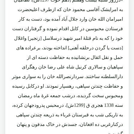
به امرایشک آقاسی محمود خان که ازطرف اعلیحضرت
امیرامان الله خان وارد جلال آباد آمده بود، دست به کار
فرستادن محبوسین در کابل اقدام نموده و گرفتاران دست
خود را که به نام قتلۀ امیر شهید درسلاسل [زنجیر] واغلال
[دست یا گردن درحلقه آهنی] انداخته بودند، برعراده های
حمل و نقل اثقال برنشانیده به حفاظت دسته ای از
سپاهیان و سالاری کرنیل شاه علی رضا خان رهگرای
دارالسلطنه ساختند. سردارنصرالله خان را به سواری موتر
و حفاظت چندتن سپاهی، رهسپار نمودند. او درکابل رسیده
ومحبوس سخت گردیده، درشب جمعه غرۀ ماه رمضان
سنه 1338 هجری ق [1299ش]، درمحبس پدرودجهان کرده،
به تاریکی شب به قبرستان غرباء به ذریعه چندتن سپاهی
درکنارغربی ده افغانان، جسدش در خاک مدفون و پنهان
گشت.»