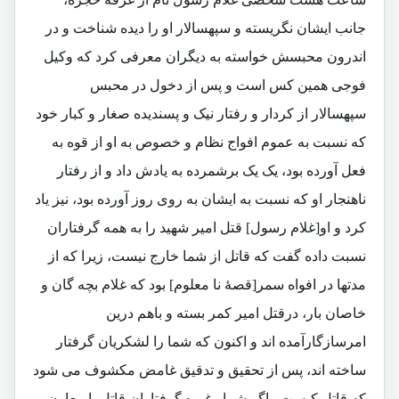
جانب ایشان نگریسته و سپهسالار او را دیده شناخت و در
اندرون محبسش خواسته به دیگران معرفی کرد که وکیل
فوجی همین کس است و پس از دخول در محبس
سپهسالار از کردار و رفتار نیک و پسندیده صغار و کبار خود
که نسبت به عموم افواج نظام و خصوص به او از قوه به
فعل آورده بود، یک یک برشمرده به یادش داد و از رفتار
ناهنجار او که نسبت به ایشان به روی روز آورده بود، نیز یاد
کرد و او[غلام رسول] قتل امیر شهید را به همه گرفتاران
نسبت داده گفت که قاتل از شما خارج نیست، زیرا که از
مدتها در افواه سمر[قصۀ نا معلوم] بود که غلام بچه گان و
خاصان بار، درقتل امیر کمر بسته و باهم درین
امرسازگارآمده اند و اکنون که شما را لشکریان گرفتار
ساخته اند، پس از تحقیق و تدقیق غامض مکشوف می شود
که قاتل کیست واگر شما وغیره گرفتاران قاتل یا معاون و