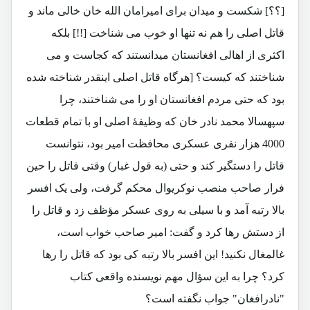
[؟؟] شکست و میدان برای امیرامان الله خان خالی ماند و
قاتل اصلی را هم نه تنها او خوب می شناخت [!!] بلکه
اکثری از اهالی افغانستان میدانستند که کجاست و می
شناختند که کیست؟ [هرگاه قاتل اصلی اینقدر شناخته شده
بود که حتی مردم افغانستان او را می شناختند، چرا
سپهسالا محمد نادر خان که وظیفۀ اصلی او با تمام قطعات
4000 هزار نفری عسکری محافظت امیر بود، نتوانست
قاتل را دستگیر کند و حتی (به قول غبار) وقتی قاتل را حین
فرار صاحب منصب نوکریوال محکم گرفت، ولی یک افسر
بالا رتبه آمد و با سیلی به روی عسکر مؤظف زد و قاتل را
از دستش رها کرد و گفت: امیر صاحب خواب است،
غالمغال نکنید! این افسر بالا رتبه کی بود که قاتل را رها
کرد؟ چرا به این سؤال مهم نویسنده واقعی کتاب
"نادرافغان" جواب نگفته است؟