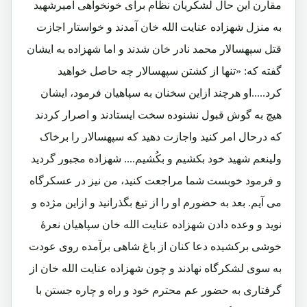
مقارن این حال لشکریان نظام برای خونخواهی امیرشهید
به منزل شهزاده عنایت الله خان آمدند و خواستار اجازت
قتل سپهسالار محمد نادر خان شدند و اما شهزاده به ایشان
گفته که: «تنها از کشتن سپهسالار چه حاصل خواهید
کرد.....او هرچند ازاین سخنان به سپاهیان فرمود، ایشان
هیچ به گوش قبول نشنوده سخت ایستادند و اصرار کردند
که درحال امر کنید واجازت دهید که سپهسالار را برخاک
ولینعم شهید خود بکشیم و بکُشیم.... شهزاده مجبور گردید
و فرمود خوبست شما مراجعت کنید، من نیز در عسکرگاه
می آیم. بعد به حضورم او را از تیغ بگذرانید و ازاین مژده و
نوید و وعده دادن شهزاده عنایت الله خان سپاهیان نعرۀ
خوشی برکشیده دعا کنان از باغ شاهی برآمده روی عودت
به سوی لشکرگاه نهادند و چون شهزاده عنایت الله خان از
گرفتاری به حضور عم محترم خود و راه و چاره جستن با