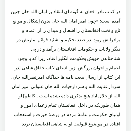
در کتاب نادر افغان به گونه ای انتقاد بر امان الله خان چنین
آمده است: «چون امیر امان الله خان بدون اِشکال و موانع
تاج و تخت افغانستان را اشغال و میدان را از اعمام و
برادرانش ربود، در صدد تحکیم و تشئید قوائم امارتش در
دیگر ولایات و حکومات افغانستان برآمد و در پی
شناختاندن خویش بحکومت انگلیز افتاد، زیرا که با وجود
اعمام و اخوان بزرگش ازین ادعای لا استحقاق شاهی [در
این کتاب از ارسال بیعت نامه ها جداگانه امیرنصرالله خان،
سردارعنایت الله و سردارحیات الله خان عنوانی امیر امان
الله از جلال اباد هیچ تذکری داده نشده است ـ کاظم] او
همان طوریکه در داخل افغانستان تمام زعمای امور و
اولیای حکومت و عامۀ مردم در ورطۀ حیرت و استعجاب
افتاده در موضوع قبولیت او به شاهی افغانستان تردد