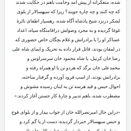
شده، متفکرانه از پیش آمد وخامت باهم در حکایت شدند
که چه کنند و چه چاره جویند؟ زیرا که سپهسالار از بلوی
لشکر درنزد شیخ پادشاه آگاه شده، رهسپار اطفای نائرۀ
غوغا گردیده و به مجرد وصولش دراقامتگاه سپاه، اعداد
عساکر او را با برادرانش و غلام بچگان خاص حضوری که
در لمقان بودند، قاتل قرار داده به تحریک و ایمای شاه علی
رضا خان کرنیل، با شاه محمود خان سرسراوس و
محمدعلی خان برگد که هردو تن با او همراه رفته و
برادرانش بودند، از اسپ فرود آورده و گرفتار ساخته،
احوال حبس و قید هرسه تن به اینان رسیده مشوش و
مضطرب شده، باهم تدبیر و چارۀ کار جستن آغاز کردند.»
«دراین حال امیرنصرالله خان از خواب بیدار و از بلوای فوج
و حبس سپهسالار خبردار گردیده، دست از پا گم کرد و
مضطربانه کس فرستاد شهزاده عنایت الله خان نائب