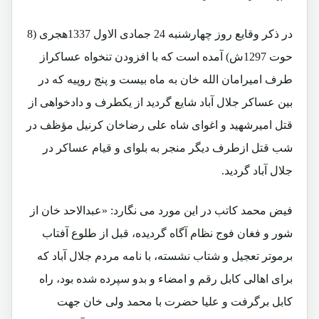
در ذکر وقایع روز چهارشنبه 24 جمادی الاول 1337هجری (8
حوت 1297ش) آمده است که با افزودن تنخواه عساکراز
طرف امیرامان الله خان به ماه بیست و پنج روپیه که در
بین عساکر جلال آباد شایع گردید از یکطرف و دادخواهی از
قتل امیرشهید و اغوای شاه علی رضاخان کرنیل مؤظف در
شب قتل ازطرف دیگر منجر به بلوای و قیام عساکر در
جلال آباد گردید.
فیض محمد کاتب در این مورد می نگارد: «عبدالاحد خان از
شور و فغان فوج نظام آگاه گردیده، قبل از طلوع آفتاب
برموتر تعجیل و شتاب نشسته، با نامه مردم جلال آباد که
برای اهالی کابل رقم و امضاء و بدو سپرده شده بود، راه
کابل برگرفت و علیا حضرت با محمد ولی خان جهت