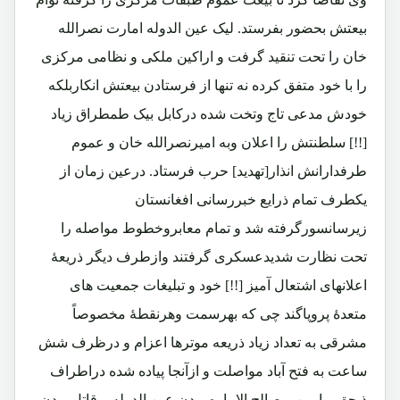
بیعتش بحضور بفرستد. لیک عین الدوله امارت نصرالله
خان را تحت تنقید گرفت و اراکین ملکی و نظامی مرکزی
را با خود متفق کرده نه تنها از فرستادن بیعتش انکاربلکه
خودش مدعی تاج وتخت شده درکابل بیک طمطراق زیاد
[!!] سلطنتش را اعلان وبه امیرنصرالله خان و عموم
طرفدارانش انذار[تهدید] حرب فرستاد. درعین زمان از
یکطرف تمام ذرایع خبررسانی افغانستان
زیرسانسورگرفته شد و تمام معابروخطوط مواصله را
تحت نظارت شدیدعسکری گرفتند وازطرف دیگر ذریعۀ
اعلانهای اشتعال آمیز [!!] خود و تبلیغات جمعیت های
متعدۀ پروپاگند چی که بهرسمت وهرنقطۀ مخصوصاً
مشرقی به تعداد زیاد ذریعه موترها اعزام و درظرف شش
ساعت به فتح آباد مواصلت و ازآنجا پیاده شده دراطراف
ذیحق و امین و صالح الاماره بودن عین الدوله و قاتل بودن