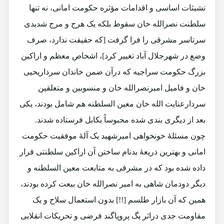
تشبثات اساسی و اقدامات مؤثره حکومت امانی، نه تنها
سلطنت نصرالله خان سقوط بلکه یک هرج و مرج شدیدی
سرتاسر مشرقی را فرا گرفت [که حقیقت ندارد، صرف
وضع در شهرجلال آباد تغییر کرد]، اشخاص معظم و اراکین
بزرگ حکومت سراجیه که درآن ضمن خاندان سرداریحیی
خان و فامیل امیرنصرالله خان و منسوبین و متعلقین
سردارعنایت الله خان معین السلطنه هم شامل بودند، یکی
بعد از دیگری بندی شده محبوساً بکابل فرستاده شدند.
چون مسئلۀ خونخواهی امیرشهید یک آلۀ موفقیت حکومت
امانی و بهترین ذریعۀ بدنام ساختن آن اراکین سلطنتی قرار
داده شده بود که در مشرقی به متابعت معین السلطنه و
دیگر دودمان شاهی به امیر نصرالله خان بیعت کرده بودند،
همین که آن بازار طلسم [!!] بدون استعمال سلاح و یک
مقاومت جدی دراثر یگ پروپاگند فرضی و تحریکات انقلابی