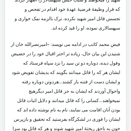
که قرار وظیفۀ فرضیۀ عهدۀ خود اقدام در تفحص و
تجسس قاتل امیر شهید نکرده، ترک بالزمه نمک خواری و
سپهسالاری نموده، او را قید کرده اند.
فیض محمد کاتب در ادامه می نویسد: «امیرنصرالله خان از
شنیدن این بیان حال، زیاده تر اختر اقبال خود را در حضیض
وفول دیده، دوباره دو تن سید را نزد سپاه فرستاد که
ایشان هر که را قاتل میدانند بگویند که بدیشان تفویض شود
و ایشان دست از فتنه باز کشند...هردوتن دوباره رفته
واحوال آوردند که ایشان به جز قاتل امیر دیگرهیچ
نمیخواهند...کسانی را که قاتل میدانند و دلایل اثبات قاتل
بودن آنان اقامت می نمایند، نام به نام نوشته داده اند که
ایشان را فوری در لشکرگاه بفرستید که تحقیق و بازپرس
خون به ناحق ریختۀ امیر شهید شوند و هر که قاتل بود سزا