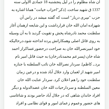
آن شاه مظلوم را در لیل پنجشنبه 18 جمادی الاولی سنه
1337 ق شهید ساخت. [ذکر"احزاب خیانت" همانا اشاره به
حزب "سِری دربار" است که گفته میشد در راس آن
شهزاده امان الله خان قرارداشت و این شایعه ازهمان آغاز
سلطنت محمد نادرشاه پخش و تقویت گردید تا به آن وسیله
به روی قاتل اصلی وهمکارانش پرده انداخته شود،درحالیکه
خود امیرنصرالله خان به صراحت درحضورعساکراز احمد
شاه خان (پسرعم محمدنادرخان) به حیث قاتل امیر نام
برد.ـ کاظم]. سردار نصرالله خان نائب السلطنه با جنازه
امیر شهید از لغمان وارد جلال آباد شده و درعین زمان
سلطنت خود را هم اعلان کرد. سردار عنایت الله خان
معین السلطنه و سردارحیات الله خان عضدالدوله و دیگر
افراد خاندان شاهی که در جلال آباد حاضر بودند و شاغاسی
های حضور وعموم زعمای امور و قوای نظامی و افراد