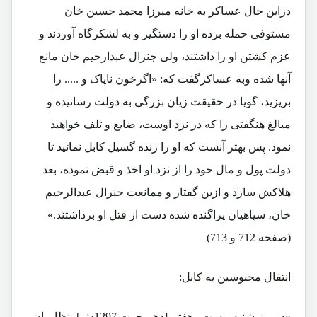
دراین حال عساکر به خانه میرزا محمد حسین خان
مستوفی حمله برده او را دستگیر و به لشکرگاه آوردند و
عزم کشتن او را داشتند، ولی جنرال عبدارحیم خان مانع
آنها شده وبه عساکرگفت که: «اگرخون ناپاک و ..... را
بریزید، گویا در حقیقت زیان بزرگی به دولت رسانیده و
مبالغ هنگفتی را که در نزد اوست، ضایع و تلف خواهید
نمود. پس بهتر آنست که او را زنده گسیل کابل نمائید تا
دولت پول و مال خود را از نزد او اخذ و قبض نموده، بعد
هلاکش سازد و ازین گفتار و ممانعت جنرال عبدالرحیم
خان، سپاهیان پراگنده شده دست از قتل او برداشتند.»
(صفحه 712 و 713)
انتقال محبوسین به کابل:
«درروز شنبه بیست وهفتم [دهم حوت 1297ش]، نظامیان