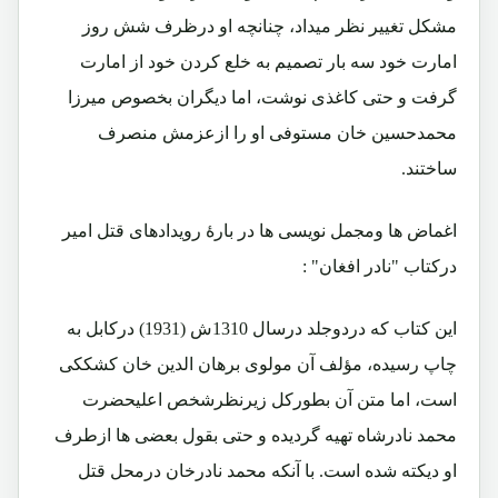
مشکل تغییر نظر میداد، چنانچه او درظرف شش روز
امارت خود سه بار تصمیم به خلع کردن خود از امارت
گرفت و حتی کاغذی نوشت، اما دیگران بخصوص میرزا
محمدحسین خان مستوفی او را ازعزمش منصرف
ساختند.
اغماض ها ومجمل نویسی ها در بارۀ رویدادهای قتل امیر
درکتاب "نادر افغان" :
این کتاب که دردوجلد درسال 1310ش (1931) درکابل به
چاپ رسیده، مؤلف آن مولوی برهان الدین خان کشککی
است، اما متن آن بطورکل زیرنظرشخص اعلیحضرت
محمد نادرشاه تهیه گردیده و حتی بقول بعضی ها ازطرف
او دیکته شده است. با آنکه محمد نادرخان درمحل قتل