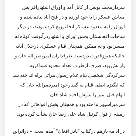
سردارمحمد یونس از کابل آمد و اوراق اشتهارافزایش
معاش عسکر را با خود آورده و در فتح آباد پیاده شده و
اوراق را به معدود عساکر آنجا توزیع کرده بودند، در دیگر
ساحات افغانستان پخش اوراق و اشتهاردرآنوقت کوتاه نه
میسر بود و نه ممکن. همچنان قیام عسکری درجلال آباد،
جائیکه هنوزقدرت دردست طرفداران امیرنصرالله خان و
یارانش بود، صرف ازطرف تعداد محدودعساکربه
سرکردگی شخصی بنام غلام رسول هراتی براه انداخته شد
که انگیزه اصلی قیام به گفتارخود امیرنصرالله خان که
اتهام قتل امیر را بدوش احمد شاه خان
سرمیراسپورانداخته بود و همچنان پخش افواهاتی که در
زمینه از قول کرنیل شاه علی رضا خان نشأت کرده بود.
در ادامه بازهم درکتاب "نادر افغان" آمده است: « دراثراین