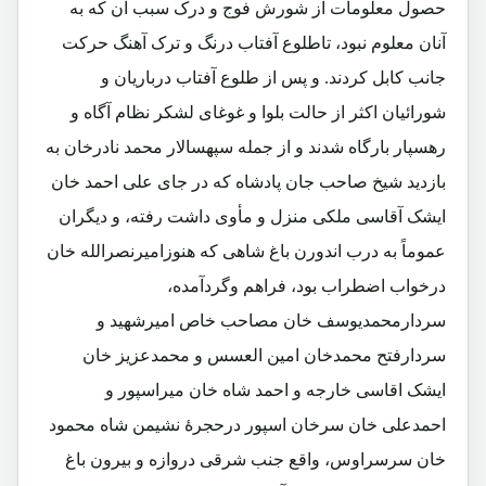
حصول معلومات از شورش فوج و درک سبب آن که به
آنان معلوم نبود، تاطلوع آفتاب درنگ و ترک آهنگ حرکت
جانب کابل کردند. و پس از طلوع آفتاب درباریان و
شورائیان اکثر از حالت بلوا و غوغای لشکر نظام آگاه و
رهسپار بارگاه شدند و از جمله سپهسالار محمد نادرخان به
بازدید شیخ صاحب جان پادشاه که در جای علی احمد خان
ایشک آقاسی ملکی منزل و مأوی داشت رفته، و دیگران
عموماً به درب اندورن باغ شاهی که هنوزامیرنصرالله خان
درخواب اضطراب بود، فراهم وگردآمده،
سردارمحمدیوسف خان مصاحب خاص امیرشهید و
سردارفتح محمدخان امین العسس و محمدعزیز خان
ایشک اقاسی خارجه و احمد شاه خان میراسپور و
احمدعلی خان سرخان اسپور درحجرۀ نشیمن شاه محمود
خان سرسراوس، واقع جنب شرقی دروازه و بیرون باغ