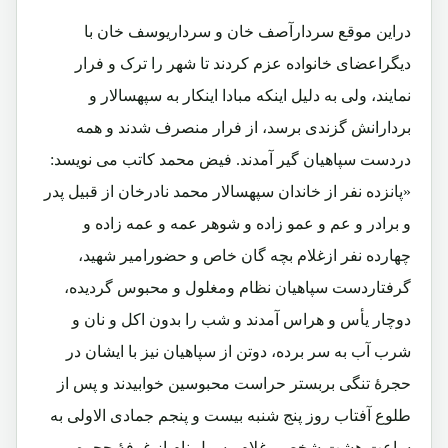
دراین موقع سردارآصف خان و سرداریوسف خان با
دیگراعضای خانواده عزم کردند تا شهر را ترک و فرار
نمایند، ولی به دلیل اینکه مبادا اینکار به سپهسالار و
بردارانش گزندی برسد، از فرار منصرف شدند و همه
دردست سپاهیان گیر آمدند. فیض محمد کاتب می نویسد:
«پانزده نفر از خاندان سپهسالار محمد نادرخان از قبیل پدر
و برادر و عم و عمو زاده و شوهر عمه و عمه زاده و
چهارده نفر ازغلام بچه گان خاص و حضورامیر شهید،
گرفتاردست سپاهیان نظام ومغلول و محبوس گردیده،
دوچار یأس و هراس آمدند و شب را بدون اکل و نان و
شرب آب به سر برده، دوتن از سپاهیان نیز با ایشان در
حجرۀ تنگی بربستر حراست محبوسین خوابیدند و پس از
طلوع آفتاب روز پنج شنبه بیست و پنجم جمادی الاولی به
ساعت هشت شخصی غلام رسول نام از غرفۀ حجره،