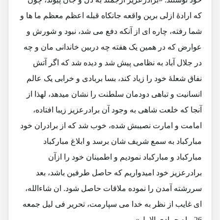
که ارادۀ ازلی برین واقعه جانکاه قبله اعظم معظم ما ها و
شما رفته، چاره ای از آنکه دفع می شد، نبود و شورش و
عوارض که در همین یک هفته چه دربین خاندانی مان و چه
در جلال آباد به نظامی پیش شد و دیده شد که اگر آتش
نفاق شعلۀ خود را زیاد کند، بسا بربادی و خرابی یک عالم
انسانیت و تباهی دودمان سلطنت را نشان میدهد، لهذا از
آنجا که خلعت شاهی به وجود آن برادرعزیز زیبا افتاده،
امامت و امارت نصیبش شده، خوب شد که از برادران خود
مبارکباد به سمع شریف شان برسد و ابلاغ مبارکباد
مبارکباد و مبارکباد نمودیم و اطمینان خود را ازآن
برادرعزیز خود امیدواریم که حاصل طرفین باشد، بعد
سررشته آمدن را نموده ملاقات حاصل شود. ان شاءالله،
ای غایب از نظر به خدا می سپارمت، تحریر فی لیل جمعه
26 ماه جمادی الاول»