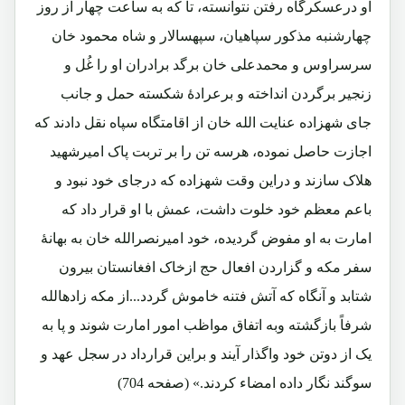
او درعسکرگاه رفتن نتوانسته، تا که به ساعت چهار از روز
چهارشنبه مذکور سپاهیان، سپهسالار و شاه محمود خان
سرسراوس و محمدعلی خان برگد برادران او را غُل و
زنجیر برگردن انداخته و برعرادۀ شکسته حمل و جانب
جای شهزاده عنایت الله خان از اقامتگاه سپاه نقل دادند که
اجازت حاصل نموده، هرسه تن را بر تربت پاک امیرشهید
هلاک سازند و دراین وقت شهزاده که درجای خود نبود و
باعم معظم خود خلوت داشت، عمش با او قرار داد که
امارت به او مفوض گردیده، خود امیرنصرالله خان به بهانۀ
سفر مکه و گزاردن افعال حج ازخاک افغانستان بیرون
شتابد و آنگاه که آتش فتنه خاموش گردد...از مکه زادهالله
شرفاً بازگشته وبه اتفاق مواظب امور امارت شوند و پا به
یک از دوتن خود واگذار آیند و براین قرارداد در سجل عهد و
سوگند نگار داده امضاء کردند.» (صفحه 704)