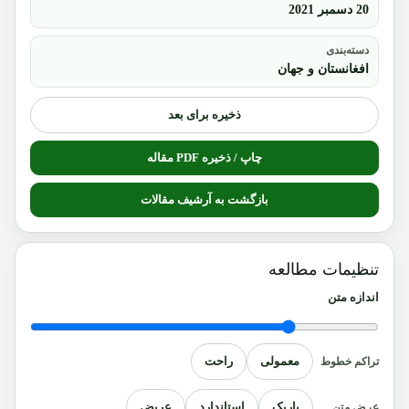
20 دسمبر 2021
دسته‌بندی
افغانستان و جهان
ذخیره برای بعد
چاپ / ذخیره PDF مقاله
بازگشت به آرشیف مقالات
تنظیمات مطالعه
اندازه متن
معمولی
راحت
تراکم خطوط
باریک
استاندارد
عریض
عرض متن