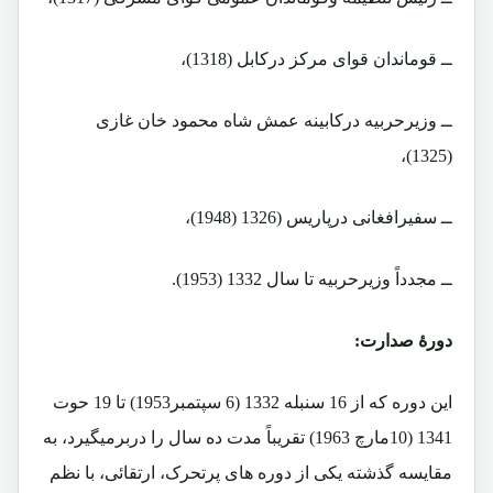
ــ قوماندان قوای مرکز درکابل (1318)،
ــ وزیرحربیه درکابینه عمش شاه محمود خان غازی
(1325)،
ــ سفیرافغانی درپاریس (1326 (1948)،
ــ مجدداً وزیرحربیه تا سال 1332 (1953).
دورۀ صدارت:
این دوره که از 16 سنبله 1332 (6 سپتمبر1953) تا 19 حوت
1341 (10مارچ 1963) تقریباً مدت ده سال را دربرمیگیرد، به
مقایسه گذشته یکی از دوره های پرتحرک، ارتقائی، با نظم