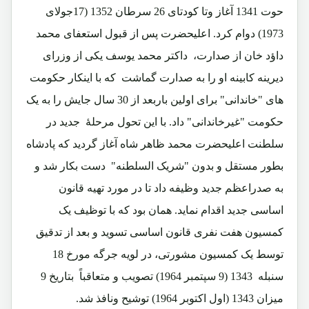
حوت 1341 آغاز وتا کودتای 26 سرطان 1352 (17جولای
1973) دوام کرد. اعلیحضرت پس از قبول استعفای محمد
داؤد خان از صدارت، داکتر محمد یوسف یکی از وزرای
دیرینه کابینه او را به صدارت گماشت که با اینکار حکومت
های "خاندانی" برای اولین باربعد از 30 سال جایش را به یک
حکومت "غیرخاندانی" داد. با این تحول مرحلۀ جدید در
سلطنت اعلیحضرت محمد ظاهر شاه آغاز گردید که پادشاه
بطور مستقل و بدون "شریک السلطنه" دست بکار شد و
به صدراعظم جدید وظیفه داد تا در مورد تهیه قانون
اساسی جدید اقدام نماید. همان بود که با توظیف یک
کمسیون هفت نفری قانون اساسی تسوید و بعد از تدقیق
توسط یک کمسیون مشورتی، در لویه جرگه مورخ 18
سنبله 1343 (9 سپتمبر 1964) تصویب و متعاقباً بتاریخ 9
میزان 1343 (اول اکتوبر 1964) توشیح ونافذ شد.