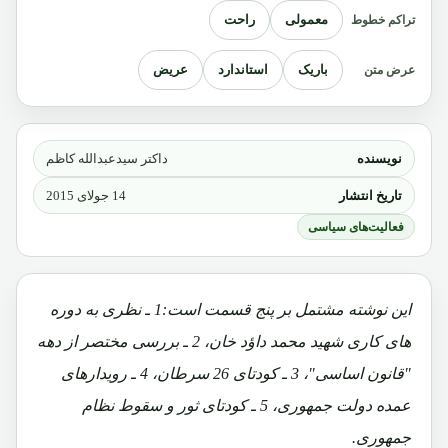
معمولی
راحت
تراکم خطوط
باریک
استاندارد
عریض
عرض متن
نویسنده
داکتر سیدعبدالله کاظم
تاریخ انتشار
14 جولای 2015
فعالیت‌های سیاسی
این نوشته مشتمل بر پنج قسمت است:1 ـ نظری به دوره
های کاری شهید محمد داؤد خان، 2 ـ بررسی مختصر از دهه
"قانون اساسی"، 3 ـ کودتای 26 سرطان، 4 ـ رویدارهای
عمده دولت جمهوری، 5 ـ کودتای ثور و سقوط نظام
جمهوری.