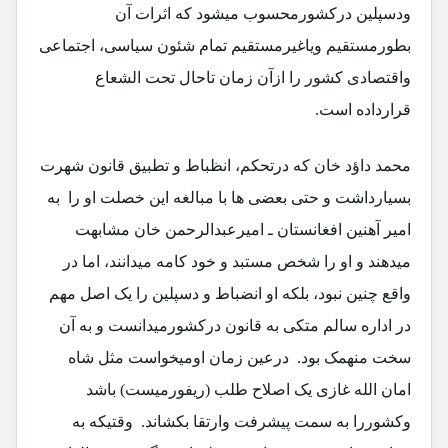
ودسپلین درکشورمحسوب میشود که اثرات آن
بطورمستقیم ویاغیرمستقیم تمام شئون سیاسی، اجتماعی
واقتصادی کشور را ازآن زمان تاحال تحت الشعاع
قرارداده است.
محمد داؤد خان که درتحکم، انظباط و تطبیق قانون شهرت
بسیارداشت و حتی بعضی ها با مبالغه این خصلت او را به
امیر آهنین افغانستان ـ امیرعبدالرحمن خان مشابهت
میدهند و او را شخص مستبد و خود کامه میدانند، اما در
واقع چنین نبود، بلکه او انضباط و دسپلین را یک اصل مهم
در اداره سالم متکی به قانون درکشورمیدانست و به آن
سخت منهمک بود. درعین زمان اومیخواست مثل شاه
امان الله غازی یک اصلاح طلب (ریفورمیست) باشد
وکشوررا به سمت پیشرفت وارتقا بکشاند. وقتیکه به