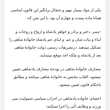
یکی از مواد بسیار مهم و جنجال برانگیز این قانون اساسی
همانا ماده بیست و چهارم آن بود، با این متن که:
«پسر، دختر و برادر و خواهر پادشاه و ازواج و زوجات و
ابناء و بنات شان و عم و ابنای عم پادشاه خانوادۀ شاهی را
تشکیل میدهند. درتشریفات رسمی دولت خانوادۀ شاهی
بعد از پادشاه و ملکه اخذ موقع مینمایند.
مصارف خانوادۀ شاهی در بودجۀ مصارف پادشاهی تعیین
میشود، القاب مختص به خانوادۀ شاهی میباشد و مطابق
باحکام قانون تعیین میشود.
اعضای خانواده پادشاهی در احزاب سیاسی شمولیت نمی
ورزند و وظایف آتی را اجرا نمیکنند: