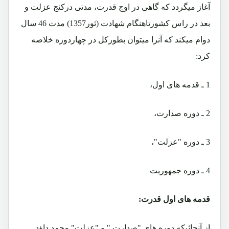
آغاز میگردد که گاهی در اوج قدرت، مدتی درکنج عزلت و
بعد در راس کشورتاهنگام شهادت (ثور1357) مدت 46 سال
دوام میکند که آنرا میتوان بطورکل در چهاردوره خلاصه
کرد:
1 ـ قدمه های اول،
2 ـ دوره صدارت،
3 ـ دوره "عزلت"،
4 ـ دوره جمهوریت
قدمه های اول قدرت:
از آنجائیکه دوره های "صدارت " و "عزلت" محمد داؤد