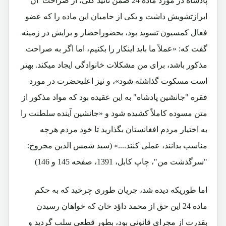
پادشاه در مورد ماده 24 ضمن تائید کلی، از صراحت آن
ابرازتشویش داشت و یکی از حامیان این ماده را که عضو
فعال کمسیون تسوید بود، بحضوراحضار و برایش در زمینه
گفت که: «عملاً ما باید اینکار را بکنیم، اما اگر به صراحت
مذکور باشد، برای من مشکلات خانوادگی ایجاد میکند. بهتر
است مسکوت گذاشته شود»، و نیز اعلیحضرت در مورد
فقره "جانشین پادشاه" به این عقیده بود که مواد مذکور از
متن مسوده کاملاً کشیده شود و «جانشین آینده سلطنت را
به اختیار مردم افغانستان بگذارید تا خود مردم هرچه
مناسب بدانند، عملی کنند....» (سید شمس الدین مجروح:
"سرگذشت من"، چاپ کابل، 1391، صفحه 145 و 146)
اما طوریکه دیده شد، جریان طوری چرخید که به حکم
ماده 24 این حق از محمد داؤد خان که خواهان رسیدن
بقدرت از مجرای قانونی بود، بطور قطعی سلب گردید و