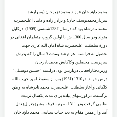
محمد داؤد خان فرزند محمدعزیزخان (پسرارشد
سردارمحمدیوسف خان) و برادر زاده و داماد اعلیحضرت
محمد نادرشاه بود که درسال 1287شمسی (1909) درکابل
متولد ودر سال 1300 ش با اولین گروپ متعلمان افغانی در
دورۀ سلطنت اعلیحضرت شاه امان الله غازی جهت
تحصیل به فرانسه اعزام شد ومدت 9 سال را که پدرش
سرپرست محصلین وکاکایش محمدنادرخان
وزیرمختارافغانی درپاریس بود، درلیسه "جیسن دوسیلی"
درس خواند. در1310 (1931) پس از سقوط امیر حبیب الله
کلکانی و آغاز سلطنت اعلیحضرت محمد نادرشاه به وطن
برگشت، درکورسهای پیاده برای مدت یکسال تربیت
نظامی گرفت ودر 1311 به رتبه فرقه مشر(جنرال) نائل
آمد و از همین مقام به بعد حیات سیاسی محمد داؤد خان