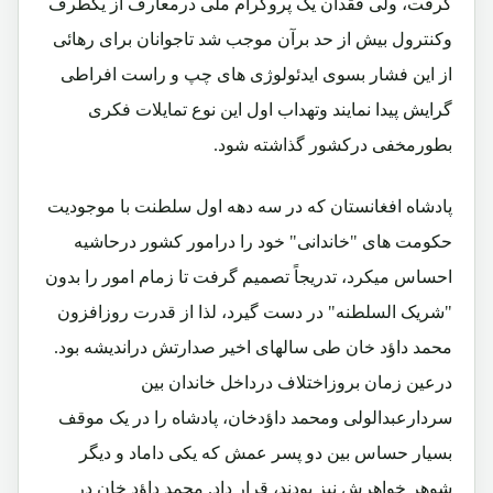
گرفت، ولی فقدان یک پروگرام ملی درمعارف از یکطرف
وکنترول بیش از حد برآن موجب شد تاجوانان برای رهائی
از این فشار بسوی ایدئولوژی های چپ و راست افراطی
گرایش پیدا نمایند وتهداب اول این نوع تمایلات فکری
بطورمخفی درکشور گذاشته شود.
پادشاه افغانستان که در سه دهه اول سلطنت با موجودیت
حکومت های "خاندانی" خود را درامور کشور درحاشیه
احساس میکرد، تدریجاً تصمیم گرفت تا زمام امور را بدون
"شریک السلطنه" در دست گیرد، لذا از قدرت روزافزون
محمد داؤد خان طی سالهای اخیر صدارتش دراندیشه بود.
درعین زمان بروزاختلاف درداخل خاندان بین
سردارعبدالولی ومحمد داؤدخان، پادشاه را در یک موقف
بسیار حساس بین دو پسر عمش که یکی داماد و دیگر
شوهر خواهرش نیز بودند، قرار داد. محمد داؤد خان در