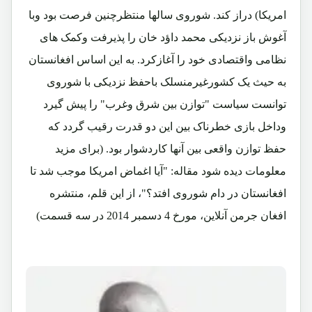
امریکا) دراز کند. شوروی سالها منتظرچنین فرصت بود وبا
آغوش باز نزدیکی محمد داؤد خان را پذیرفت وکمک های
نظامی واقتصادی خود را آغازکرد. به این اساس افغانستان
به حیث یک کشورغیرمنسلک باحفظ نزدیکی با شوروی
توانست سیاست "توازن بین شرق وغرب" را پیش گیرد
وداخل بازی خطرناک بین این دو قدرت رقیب گردد که
حفظ توازن واقعی بین آنها کاردشوار بود. (برای مزید
معلومات دیده شود مقاله: "آیا اغماض امریکا موجب شد تا
افغانستان در دام شوروی افتد؟"، از این قلم، منتشره
افغان جرمن آنلاین، مورخ 4 دسمبر 2014 در سه قسمت)