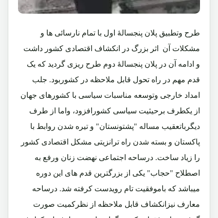
طرح وتطبیق پلان پنجسالۀ اول با تمام نارسائی ها و
مشکلات آن اثر بزرگ در انکشاف اقتصادی کشور داشت
و ادامه آن در پلان پنجسالۀ دوم طرح ریزی گردید که یک
قدم مهم در راه تحول قابل ملاحظه در کشوربود. جلب
امداد خارجی وتوسعه مناسبات سیاسی با کشورهای جهان
از یکطرف برحیثیت سیاسی کشورافزود، واما از طرف
دیگرباتعقیب مساله "پشتونستان" و تیره شدن روابط با
پاکستان و بسته شدن راه ترانزیتی مشکل اقتصادی کشور
را زیاد ساخت. درساحه اجتماعی نهضت زنان ورفع به
اصطلاح "حجاب" یکی از بزرگترین قدم های این دوره
میباشد که باموفقیت تام رویدست کرفته شد. درساحه
معارف نیزانکشاف قابل ملاحظه از نظرکمیت صورت