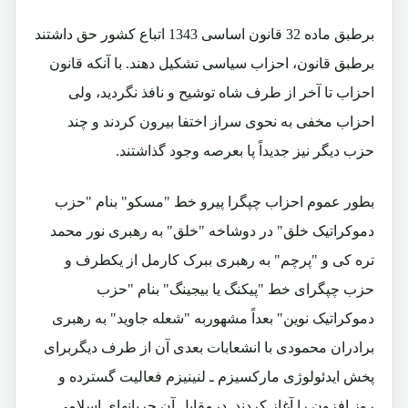
برطبق ماده 32 قانون اساسی 1343 اتباع کشور حق داشتند
برطبق قانون، احزاب سیاسی تشکیل دهند. با آنکه قانون
احزاب تا آخر از طرف شاه توشیح و نافذ نگردید، ولی
احزاب مخفی به نحوی سراز اختفا بیرون کردند و چند
حزب دیگر نیز جدیداً پا بعرصه وجود گذاشتند.
بطور عموم احزاب چپگرا پیرو خط "مسکو" بنام "حزب
دموکراتیک خلق" در دوشاخه "خلق" به رهبری نور محمد
تره کی و "پرچم" به رهبری ببرک کارمل از یکطرف و
حزب چپگرای خط "پیکنگ یا بیجینگ" بنام "حزب
دموکراتیک نوین" بعداً مشهوربه "شعله جاوید" به رهبری
برادران محمودی با انشعابات بعدی آن از طرف دیگربرای
پخش ایدئولوژی مارکسیزم ـ لنینیزم فعالیت گسترده و
روز افزون را آغاز کردند. درمقابل آن جریانهای اسلامی