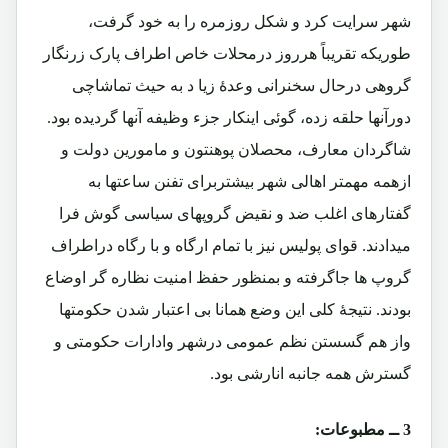
شهر سرایت کرد و شکل روزمره را به خود گرفت،
طوریکه تقریباً هرروز درمحلات خاص اطراف پارک زرنگار
گروهی درحال سخنرانی وعدۀ زیا د به حیث تماشاچی
دورآنها حلقه زده، گوئی اینکار جزء وظیفه آنها گردیده بود.
شاگردان معارف، محصلان پوهنتون و مامورین دولت و
ازهمه مهمتر اهالی شهر بیشتربرای تفنن ساعتها به
گفتارهای اغلب ضد و نقیض گروپهای سیاسی گوش فرا
میدادند. قوای پولیس نیز با تمام ارگاه و با رگاه دراطراف
گروپ ها جاگرفته و بمنظور حفظ امنیت نظاره گر اوضاع
بودند. نتیجۀ کلی این وضع همانا بی اعتبار شدن حکومتها
واز هم گسستن نظم عمومی درشهر وادارات حکومتی و
گسترش همه جانبه انارشی بود.
3 ــ مطبوعات: