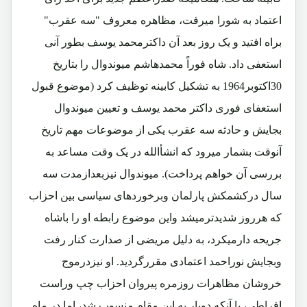
اعتماد به شورا میرفت، مظاهره معروف "سه عقرب"
براه افتید و یک روز بعد آن داکترمحمد یوسف بطور آنی
استعفی داد. شاه فوراً محمدهاشم میوندوال را بتاریخ
30اکتوبر1964 به تشکیل کابینه توظیف کرد (موضوع قبول
استعفای فوری داکتر محمد یوسف و تعیین میوندوال
بجایش و حادثه سه عقرب یکی از موضوعات مهم تاریخ
آنوقت بشمار میرود که انشأالله در یک وقت مساعد به
بررسی آن خواهم پرداخت). میوندوال نیزبعدازمدت سه
سال درکشمکش پارلمان وبرخوردهای سیاسی بین احزاب
که هرروز شدیدترمیشد واین موضوع رابطه او را باشاه
جریحه دارمیکرد، به دلیل مریضی از صدارت کنار رفت
وبجایش نوراحمد اعتمادی مقررگردید. او نیزدرموج
خروشان مظاهرات روزمره پیروان احزاب چپ وراست
افراطی، با آنکه دوبار به این مقام منسوب شد، اما در ماه