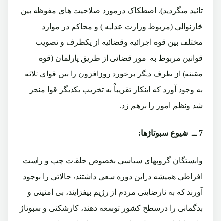
تائید میگردید). اصطکاک درمورد صلاحیت های مفوظه بین
څارنوالی (مربوط وزارت عدلیه ) و محاکم در موارد
مختلف بین قوه اجرائیه وقضائیه از یکطرف و تصویب
قوانین مربوط به امور قضائی از طریق پارلمان (قوه
مقننه) از طرف دیگر برخورد روزافزون را بین قوای ثلاثه
به وجود آورد که اینکار تقریباْ به تخریب یکدیگر قوا منجر
شد ونظم امور را برهم زد.
7 ــ شیوع سبوتاژها:
وابستگان گروپهای سیاسی بخصوص حلقات چپ و راست
افراطی همیشه دراین دوره سعی داشتند، حالاتی را بوجود
آورند که به نارضایتی مردم از رژیم بیفزایند، بی امنیتی و
بدگمانی را درسطح کشور توسعه دهند، کارشکنی و سبوتاژ