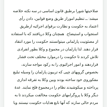
صلاحیتها شورا برطبق قانون اساسی در سه نکته خلاصه
میشد: ــ تنظیم اموراز طریق وضع قوانین، دادن رأی
اعتماد به حکومت و نظارت برقوای اجرائیه ازطریق
استجواب و استیضاح. همچنان وکلا دریافتند که با استفاده
از مصئونیت پارلمانی میتوانستند حکومت را مورد انتقاد
قرار دهند. لذا پارلمان در مجموع و وکلا بطور انفرادی
تلاش کردند تا حکومت را درموارد مختلف تحت فشار
قراردهند و امور اجرائیوی را به رکود مواجه سازند،
بخصوص گروپهای چپی که تربیون پارلمان را وسیله تبلیغ
مفکوروی خود ساخته بودند وبین وکلا به تفرقه اندازی
پرداخته و میکوشیدند نظام را درمجموع فلج نمایند. عدۀ
دیگر وکلا با پروگرامهای حکومت مخالفت میکردند تا به
مردم حالی سازند که آنها تابع هدایات حکومت نیستند ویا