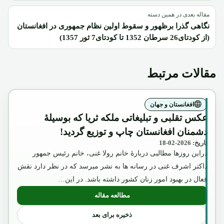
مقاله بعدی در همین دسته
نگاهی گذرا برظهور و سقوط اولین نظام جمهوری در افغانستان
(از کودتای26 سرطان 1352 تا کودتای7 ثور 1357)
مقالات مرتبط
افغانستان و جهان
عکس تقلبی و تبلیغاتی ملکه ثریا که بوسیلۀ
دشمنان افغانستان چاپ و توزیع گردید!
تاریخ: 2026-02-18
دراین روزها مطالبی دربارۀ خانم رولا غنی، خانم رئیس جمهور
داکتر اشرف غنی در رسانه ها به نشر میرسد که در نظر دارد نقش
فعال در بهبود امور زنان کشور داشته باشد. در این…
مطالعه مقاله
: عکس تقلبی و تبلیغاتی ملکه ثریا که بوسیل
ذخیره برای بعد