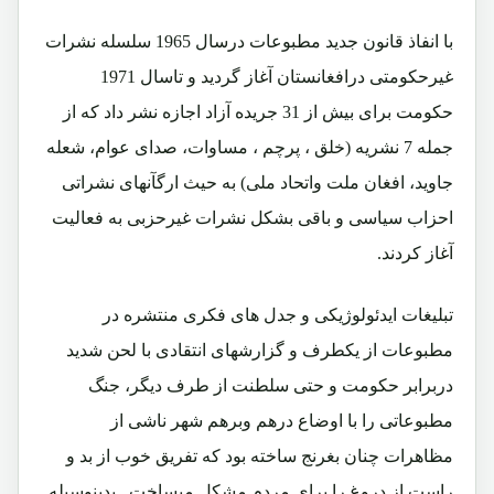
با انفاذ قانون جدید مطبوعات درسال 1965 سلسله نشرات
غیرحکومتی درافغانستان آغاز گردید و تاسال 1971
حکومت برای بیش از 31 جریده آزاد اجازه نشر داد که از
جمله 7 نشریه (خلق ، پرچم ، مساوات، صدای عوام، شعله
جاوید، افغان ملت واتحاد ملی) به حیث ارگآنهای نشراتی
احزاب سیاسی و باقی بشکل نشرات غیرحزبی به فعالیت
آغاز کردند.
تبلیغات ایدئولوژیکی و جدل های فکری منتشره در
مطبوعات از یکطرف و گزارشهای انتقادی با لحن شدید
دربرابر حکومت و حتی سلطنت از طرف دیگر، جنگ
مطبوعاتی را با اوضاع درهم وبرهم شهر ناشی از
مظاهرات چنان بغرنج ساخته بود که تفریق خوب از بد و
راست از دروغ را برای مردم مشکل میساخت . بدینوسیله