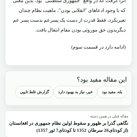
آنرا گرفت که در واقع "جمهوری سلطنتی" بود، بدین معنی
که با وجود ادعاهای "انقلابی بودن"، ماهیت نظام چندان
تغیرنکرد، فقط قدرت از دست یک پسرعم بدست پسر عم
دیگربدون حق موروثی بودن مقام انتقال یافت.
(ادامه دارد در قسمت سوم)
این مقاله مفید بود؟
بله، مفید بود
خیر، نیاز به بهبود دارد
گزارش غلط تایپی
مقاله قبلی در همین دسته
نگاهی گذرا بر ظهور و سقوط اولین نظام جمهوری در افغانستان
(از کودتای26 سرطان 1352 تا کودتای7 ثور 1357)