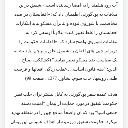
آب رود هیلمند را به امضا رساینده است.» شفیق دراین
ملاقات به پودگورنی اطمینان داد که: «افغانستان در صدد
مخاصمت با شوروی نبوده و بنابرآن مسکو نباید ابتکارات
افغانستان را غلط تغبیر کند.» علاوتاً اوسعی کرد به
مقامات شوروی واضح سازد که: «اقدامات حکومت را
دربرابر چپی های افغان به شمول خلق و پرچم نباید نشانه
یک سیاست ضد مسکو تعبیر نمایند." (کشککی، صباح
الدین: "دهه قانون اساسی ـ غفلت زدگی افغانها و فرصت
طلبی روسها، چاپ سوم، پشاور، 1377 ، صفحه 99)
هدف عمده سفر پودگورنی به کابل بیشتر برای جلب نظر
حکومت شفیق درمورد حمایت از پیمان "امنیت دسته
جمعی آسیا" بود که آن واضحاً منافع چین را درمنطقه تهدید
میکرد. حکومت شفیق درزمینه از اهداف عمومی این پیمان