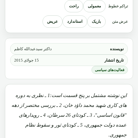
معمولی
راحت
تراکم خطوط
باریک
استاندارد
عریض
عرض متن
نویسنده
داکتر سیدعبدالله کاظم
تاریخ انتشار
15 جولای 2015
فعالیت‌های سیاسی
این نوشته مشتمل بر پنج قسمت است:1 ـ نظری به دوره
های کاری شهید محمد داؤد خان، 2 ـ بررسی مختصر از دهه
"قانون اساسی"، 3 ـ کودتای 26 سرطان، 4 ـ رویدارهای
عمده دولت جمهوری، 5 ـ کودتای ثور و سقوط نظام
جمهوری.