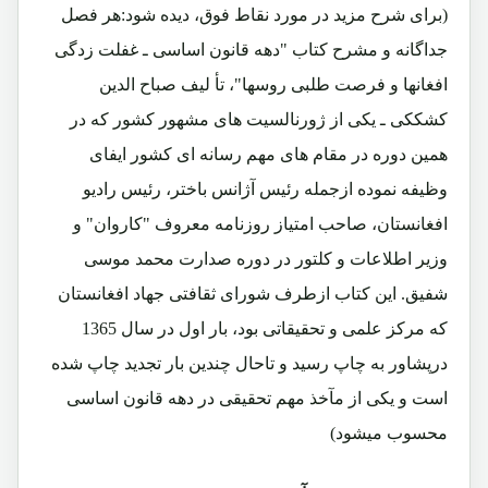
(برای شرح مزید در مورد نقاط فوق، دیده شود:هر فصل
جداگانه و مشرح کتاب "دهه قانون اساسی ـ غفلت زدگی
افغانها و فرصت طلبی روسها"، تأ لیف صباح الدین
کشککی ـ یکی از ژورنالسیت های مشهور کشور که در
همین دوره در مقام های مهم رسانه ای کشور ایفای
وظیفه نموده ازجمله رئیس آژانس باختر، رئیس رادیو
افغانستان، صاحب امتیاز روزنامه معروف "کاروان" و
وزیر اطلاعات و کلتور در دوره صدارت محمد موسی
شفیق. این کتاب ازطرف شورای ثقافتی جهاد افغانستان
که مرکز علمی و تحقیقاتی بود، بار اول در سال 1365
درپشاور به چاپ رسید و تاحال چندین بار تجدید چاپ شده
است و یکی از مآخذ مهم تحقیقی در دهه قانون اساسی
محسوب میشود)