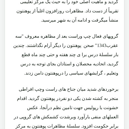
گردید و ماهیت اصلی خود را به حیث یک مرکز تعلیمی
تقریباً از دست داد. مظاهرات روزافزون اغلباً از پوهنتون
منشأ میگرفت و ادامه آن به شهر میرسید.
گروپهای فعال چپ وراست بعد از مظاهره معروف "سه
عقرب1343" صحن پوهنتون را دیگر آرام نگذاشتند. چندین
بار سلسلۀ درس برا ی چند هفته و حتی چند ماه قطع
گردید، اتحادیه محصلان و استادان بجای توجه به درس
وتعلیم ، گرایشهای سیاسی را درپوهنتون دامن زدند.
برخوردهای شدید میان جناح های راست وچپ افراطی
منجر به کشته شدن یکی دو نفردر پوهنتون گردید. اقدام
خشونت با رپولیس جهت تامین نظم درآنجا، عکس
العملهای منفی بارآورد وبرشدت کشمکش های گروپی در
برابر حکومت افزود. سلسلۀ مظاهرات پوهنتون به مرکز