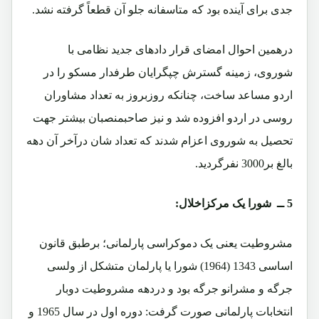
جدی برای آینده بود که متاسفانه جلو آن قطعاً گرفته نشد.
درهمین احوال امضای قرار دادهای جدید نظامی با
شوروی، زمینه گسترش چپگرایان طرفدار مسکو را در
اردو مساعد ساخت، چنانکه روزبروز به تعداد مشاوران
روسی در اردو افزوده شد و نیز صاحبمنصبان بیشتر جهت
تحصیل به شوروی اعزام شدند که تعداد شان درآخر آن دهه
بالغ بر3000 نفرگردید.
5 ــ شورا یک مرکزاخلال:
مشروطیت یعنی یک دموکراسی پارلمانی؛ برطبق قانون
اساسی 1343 (1964) شورا یا پارلمان متشکل از ولسی
جرگه و مشرانو جرگه بود و دردهه مشروطیت دوبار
انتخابات پارلمانی صورت گرفت: دوره اول در سال 1965 و