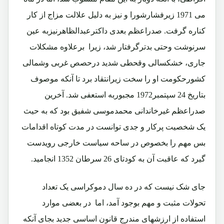
می 1971 زیرفشارشورا و نیز به دلیل علالت مزاج از کار
کناره گرفت. صدراعظم بعدی داکترعبدالظاهرنیزبه عین
سرنوشت وحتی بدترگرفتار شد، زیرا برعلاوه مشکلات
جاری، خشکسالی وقحطی شدید درحصص غربی وشمالی
کشورحکومت او را سخت زیرانتقاد برد تا آنکه موصوف
بتاریخ 24 سپتمبر1972 مجبوربه استعفی شد. آخرین
صدراعظم غیرخاندانی محمدموسی شفیق بود که به حیث
یک شخصیت پرکار و جدی توانست در مدت کوتاه اقدامات
بس مهم را بخصوص در ساحه سیاست خارجی رویدست
گیرد که عاقبت آن به کودتای 26 سرطان 1352 انجامید.
جای شک نیست که در ده سال دموکراسی یک تعداد
تحولات مثبت و مهم بوجود آمد، اما در بعضی موارد
استفاده از ارزشهای مندرج قانون اساسی جدید بجای آنکه