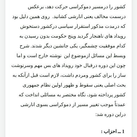
کشور را درمسیر دموکراسی حرکت دهد، برعکس
درسمت مخالف یعنی انارشی کشانید. روی همین دلیل بود
که درمدت مذکور استقرار سیاسی درکشور دستخوش
رویداد های ناهنجار گردید وپنج حکومت بدون رسیدن به
کدام موفقیت چشمگیر، یکی جانشین دیگر شدند. شرح
وبسط این مسائل ازموضوع این نوشته خارج است و اما
چون این دوره درقبال خود رویداد های بس مهم وسرنوشت
ساز را برای کشور ومردم داشت، لازم است قبل ازآنکه به
بحث اصلی یعنی سقوط و ظهور اولین نظام جمهوری
کشور پرداخته شود، نگاه مختصر به مسائلی انداخت که
عمدتاً موجب تغییر مسیر از دموکراسی بسوی انارشی
دراین دوره شد:
1 ــ احزاب :