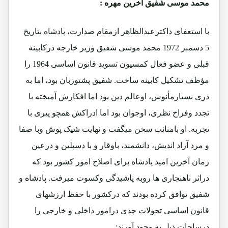
محمد موسی شفیق آخرین مهره :
با استعفای داکترعبدالظاهر ازمقام صدارت، پادشاه بتاریخ
5 دسمبر 1972 محمد موسی شفیق وزیر خارجه درکابینه
قبلی و عضو فعال کمسیون تسوید قانون اساسی 1964 را
مؤظف تشکیل کابینه ساخت. شفیق پشتوزبان بود، اما به
دری بسیارمأنوس، اوعالم دین بود اما افکارش آمیخته با
تجدد وفراخ نظری، اوجوان بود اما ادراکش همچو پیری با
تجربه. او بامتانت سخن میگفت و نهایت شیک پوش وبا صفا
و مرد آزاد اندیش، دانشمند، باوقار و با دسپلین و درعین
زمان آخرین امید پادشاه برای اصلاح امور کشور بود که
دراثر ناهنجاری ها روبه پاشیدگی وکسوت میرفت. پادشاه و
شفیق توافق کرده بودند که درکشور با حفظ ارزشهای
قانون اساسی تحولات جدی درامور داخلی و خارجی را
درساحات ذیل به وجود آورند: