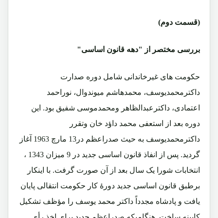
(قسمت دوم)
بررسی مختصر از "دهه قانون اساسی"
حکومت های غیرخاندانی شامل دوره صدارت
داکترمحمدیوسف، محمدهاشم میوندوال، نوراحمد
اعتمادی، داکترعبدالظاهر ومحمدموسی شفیق بود. این
دوره بعد از استعفی محمد داؤد خان وتقرر
داکترمحمدیوسف به حیث صدراعظم در13 مارچ 1963 آغاز
گردید. پس از انفاذ قانون اساسی جدید در 9 میزان 1343 ،
انتخابات شورا یک سال بعد از آن صورت گرفت. با اینکار
برطبق قانون اساسی جدید دورۀ کار حکومت انتقالی پایان
یافت و پادشاه مجدداً داکتر محمد یوسف را مؤظف تشکیل
کابینه ساخت. هنگامیکه صدراعظم جدید برای اخذ رأی