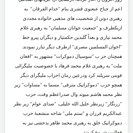
اعم از جناح عنعنوی قشری بنام "خدام الفرقان" به
رهبری دوتن از شخصیت های مذهبی خانواده مجددی
ازیکطرف و "جمعیت جوانان مسلمان" به رهبری غلام
محمد نیازی و بعداً گلبدین حکمتیار و دیگران پیرو خط
"اخوان المسلمین مصری" ازطرف دیگر تبارز نمودند.
همچنان حز ب "سوسیال دموکرات" مشهور به "افغان
ملت" به رهبری غلام محمد فرهاد با خصوصیت ملیگرائی
قومی سربلند کرد ودرعین زمان احزاب ملیگرای دیگر
همچو حزب "دموکراتیک مترقی" مسما به "مساوات" زیر
نظر محمد هاشم میوند وال صدراعظم وقت، حزب
"زرنگار" زیرنظر خلیل الله خلیلی، "صدای عوام" زیر نظر
عبدالکریم فرزان و "ستم ملی" شاخه منشعبۀ حزب
دموکراتیک خلق به رهبری محمد طاهر بدخشی نیز به
فعالیت شروع کردند.