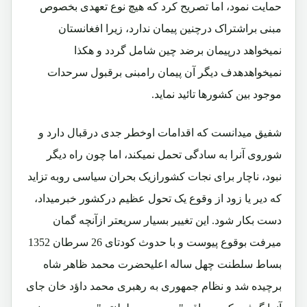
حمایت نمود، اما تصریح کرد که هیچ نوع تعهدی بخصوص
مبنی براشتراک درچنین پیمان ندارد، زیرا افغانستان
نمیخواهد درپیمان برضد چین شامل گردد و هکذا
نمیخواهدهدف دیگر آن پیمان رامبنی برقبول سرحدات
موجود بین کشورها تائید نماید.
شفیق میدانست که اقدامات اوخطر جدی درقبال دارد و
شوروی آنرا به سادگی تحمل نمیکند، اما چون راه دیگر
نبود، ناچار برای نجات کشورازیک بحران سیاسی روبه تزاید
که دیر یا زود از وقوع یک تحول عظیم درکشور خبرمیداد،
دست بکار شود. این تغییر بسیار سریعتر ازآنچه گمان
میرفت بوقوع پیوست و با حدوث کودتای 26 سرطان 1352
بساط سلطنت چهل ساله اعلیحضرت محمد ظاهر شاه
برچیده شد و نظام جمهوری به رهبری محمد داؤد خان جای