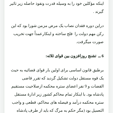
اینکه مؤکلین خود را به وسیله قدرت ونفوذ حاصله زیر تاثیر
گیرند .
دراین دوره فقدان نصاب یک مرض مزمن شورا بود که این
رکن مهم دولت را فلج ساخته و اینکارعمداً جهت تخریب
صورت میگرفت.
6 ــ تشنج روزافزون بین قوای ثلاثه:
برطبق قانون اساسی برای اولین بار قوای قضائیه به حیث
یک قوه مستقل دولت تشکیل گردید که تقرر قاضی
القضات و 9 نفر اعضای ستره محکمه ازصلاحیت مستقیم
پادشاه بود. با اینکار تمام محاکم کشور زیر ادارۀ مستقل
ستره محکمه درآمد و فیصله های محاکم، قطعی و واجب
التعمیل بود (مگر حکم به مرگ که باید از طرف پادشاه