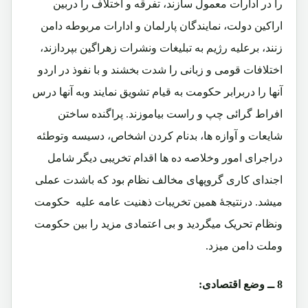
را در ادارات معمول سازند، تفرقه و اختلاف را دربین
اراکین دولت، نمایندگان پارلمان و ادارات مربوطه دامن
زنند، برعلیه رژیم به تبلیغات ونشرات زهراگین بپردازند،
اختلافات قومی و زبانی را شدت بخشند و با نفوذ در اردو
آنها را دربرابر حکومت به قیام تشویق نمایند وبه آنها درس
افراط گرائی چپ و راست بیاموزند. پراگنده ساختن
شایعات و آوازه ها، بدنام کردن اشخاص، دسیسه وتوطئه
دراجرای امور وخلاصه ده ها اقدام تخریبی دیگر شامل
اجندای کاری گروپهای مخالف نظام بود که باشدت عملی
میشد. درنتیجۀ همین تخریبات ذهنیت عامه علیه حکومت
ونظام تحریک میگردید و بی اعتمادی مزید را بین حکومت
وملت دامن میزد.
8 ــ وضع اقتصادی: