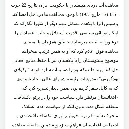
معاهده آب دریای هیلمند را با حکومت ایران بتاریخ 22 حوت
1351 (12 مارچ 1973) با وجود مخالفت ها درداخل امضا کند
و سپس آنرا با یکعده مسائل مهم دیگر از شورا بگذراند که
اینکار توانائی سیاسی، قدرت استدلال و جلب اعتماد او را
درشورا به اثبات میرسانید. شفیق همزمان با امضای
معاهده فوق اعلام کرد که او به همین ترتیب میخواهد
موضوع پشتونستان را با پاکستان نیز با حفظ منافع افغانی
حل کند وروابط دوکشور را صمیمانه سازد. او به "نیکولای
پودگورنی" صدرهیئت رئیسه شورای عالی اتحاد شوروی
که به کابل سفر کرده بود، ضمن دیدار تصریح کرد که:
«افغانستان درنظر دارد سیاست خود را در پرتو انکشافات
منطقه شکل دهد، بدون آنکه از سیاست عدم انسلاک
منحرف شود تا زمینه خوبتر را برای انکشاف اقتصادی و
اجتماعی افغانستان فراهم سازد وبه همین سلسله معاهده