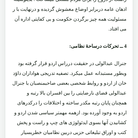
اذهان عامه دربرابر اوضاع مغشوش گردیده و درنهایت با ر
مسئولیت همه چیز برگردن حکومت و بی کفایتی اداره آن
می افتاد.
4 ــ تحرکات درساحۀ نظامی:
جنرال عبدالولی در حقیقت درراس اردو قرار گرفته بود
وبطور مستبدانه عمل میکرد. تصفیه تدریجی هواداران داؤد
خان از اردو و روابط شخصی بعضی صاحبمنصبان با جنرال
عبدالولی فضای نارضایتی را بین افسران بالا رتبه و
همچنان پایان رتبه مکدر ساخته و اختلافات را درکدرهای
اردو به وجود آورده بود. ازهمه مهمتر سیاسی شدن اردو و
کشانیدن آنها بسوی ایدئولوژی های چپ و راست و پخش
کتب و اوراق تبلیغاتی حزبی دربین نظامیان خطربسیار