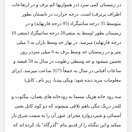
در زمستان کمی سرد (در همواریها کم برف و در ارتفاعات
اطراف پربرف) است. درجه حرارت در تابستان بطور
متوسط 35 درجه سانتیگراد (95 درجه فارنهاید) و در
زمستان بطور اوسط به منفی20 درجه سانتیگراد (منفی 10
درجه فارنهاید) میرسد. در بهار حد وسط باران به 5 میلی
متر و در زمستان حد وسط برف به 6 میلی متردر روز
تخمین میشود و حد وسطی رطوبت در سال به 50 فیصد و
ساعات آفتابی در سال به جمعاً 3175 ساعت میرسد. (برای
معلومات مزید دیده شود: ویکی پیدیا، زیر نام ـ کابل)
سه رود خانه هریک مسما به رودخانه های پغمان، بیگتوت و
للندر دریک تنگی باهم تلاقی میشوند که دو کوه کابل یعنی
آسمائی و شیردروازه مجرای عبور آن را به سمت شرق باز
میکند و این تنگناه را از قدیم بنام "گذرگاه" یاد کرده اند که