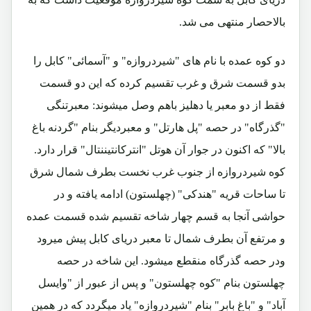
بالاحصار منتهی می شد.
دو کوه عمده با نام های "شیردروازه" و "آسمائی" کابل را
بدو قسمت شرق و غرب تقسیم کرده که این دو قسمت
فقط از دو معبر یا دهلیز باهم وصل میشوند: معبرتنگی
"گذرگاه" در حصه "پل هارتل" و معبردیگر بنام "گردنه باغ
بالا" که اکنون در جوار آن هوتل "انترکانتیننتال" قرار دارد.
کوه شیردروازه از جنوب غرب نخست بطرف شمال شرق
تا ساحات قریه "هندکی" (چهلستون) ادامه یافته و در
حواشی آنجا به قسم چهار شاخه تقسیم شده قسمت عمده
و مرتفع آن بطرف شمال تا معبر دریای کابل پیش میرود
ودر حصه گذرگاه منقطع میشود. این شاخه در حصه
چهلستون بنام "کوه چهلستون" و پس از عبور از "وایسل
آباد" و "باغ بابر" بنام "شیردروازه" یاد میگردد که در همین