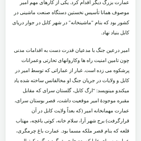
عمارت بزرگ دیگر اقدام کرد. یکی از کارهای مهم امیر
موصوف همانا تأسیس نخستین دستگاه صنعت ماشینی در
کشور بود که بنام "ماشینخانه" در شهر کابل در جوار دریای
کابل بنیاد نهاد.
امیر درعین جنگ با مدعیان قدرت دست به اقدامات مدنی
چون تامین امنیت راه ها وکاروانهای تحارتی وعمرانات
پرشکوه می زده است. غبار از عماراتی که توسط امیر در
کابل و ولایات در جریان جنگ او مخالفانس ساخته شده یاد
میکندو مینویسد: “ارگ کابل، گلستان سرای که مقابل
مقبره موجودۀ امیر موقعیت داشت، قصر بوستان سرای،
عمارت مهمانخانه امیر (که بعداً ولایت کابل در آن
قرارگرفت) برج شهر آرا، سلام خانه، کوتی باغچه، مهتاب
قلعه که بنام قصر ملکه مسما بود. عمارت باغ چرمگری،
عمارت سرای علیا که بعد ها حریق گردید. گنبد کوتوالی