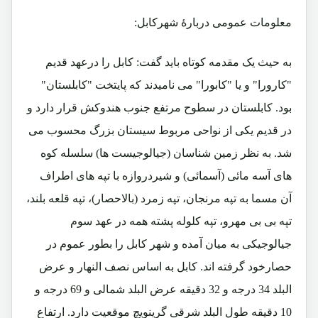
معلومات عمومی دربارۀ شهرکابل:
به حیث یک مقدمه کوتاه باید گفت: کابل را درعهد قدیم
"کارورا" و یا "کابورا" می نامیدند که پایتخت "کابلستان"
بود. کابلستان در سطوح مرتفع جنوب هندوکش قرار دارد و
در قدیم یکی از نواحی مربوط سیستان بزرگ محسوب می
شد. به نظر زمین شناسان (جیالوجیست ها) سلسله کوه
های آسه مائی (آسمائی) و شیردروازه با تپه های اطراف
آن مسما به تپه مرنجان، تپه زمرد (بالاحصار)، تپه قلعه بلند،
تپه بی بی مهرو، تپه کلوله پشته همه در عهد سوم
جیالوجیکی به میان آمده و شهر کابل را بطور عموم در
حصارخود گرفته اند. کابل به اساس نصف النهار و عرض
البلد 34 درجه و 32 دقیقه عرض البلد شمالی و 69 درجه و
10 دقیقه طول البلد شرقی گرینویچ موقعیت دارد. ارتفاع