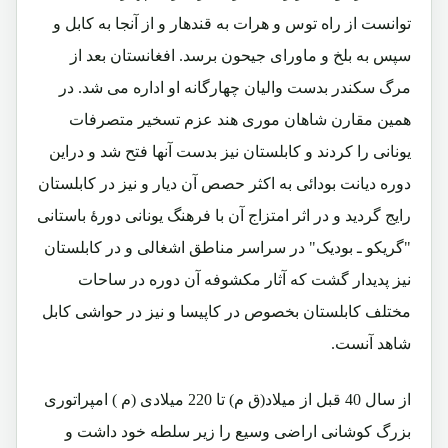
توانست از راه توس و هرات به قندهار و از آنجا به کابل و
سپس به بلخ و ماورای جیحون برسد. افغانستان بعد از
مرگ سکندر بدست والیان چهارگانه او اداره می شد. در
همین مقارن شاهان موری هند عزم تسخیر متصرفات
یونانی را کردند و کابلستان نیز بدست آنها فتح شد و دراین
دوره دیانت بودائی به اکثر حصص آن دیار و نیز در کابلستان
رایج گردید و در اثر امتزاج آن با فرهنگ یونانی دورۀ باستانی
"گریکو ـ بودیک" در سراسر مناطق اشغالی و در کابلستان
نیز پدیدار گشت که آثار مکشوفه آن دوره در ساحات
مختلف کابلستان بخصوص در کاپیسا و نیز در حواشی کابل
شاهد آنست.
از سال 40 قبل از میلاد(ق م) تا 220 میلادی (م ) امپراتوری
بزرگ کوشانی اراضی وسیع را زیر سلطه خود داشت و