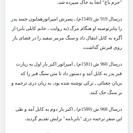
"حرم باغ" آنجا به خاک سپرده شد،
درسال 919 ش (1540م) ـ پسرش امپراتورهمایون جسد پدر
را بنابرتوصیه او هنگام مرگ (به روایت ـ خانم کابلی بابر) از
آگره به کابل انتقال داد و سنگ مرمر سفید را در فضای باز
روی قبرش گذاشت،
درسال 960 ش (1581م) ـ امپراتور اکبر بار اول به زیارت
قبر پدر به کابل آمد و دستور داد تا متن سنگ قبر را که
بزبان چغتائی ـ ترکی نوشته شده بود، به زبان دری ترجمه و
بر سنگ حک کنند.
درسال 968 ش (1589م) ـ اکبر بار دوم به کابل آمد و طی
این سفر ترجمه دری "بابرنامه" برایش تقدیم گردید،