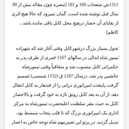
1311ش صفحات 160 و 161 [تبصره چون مقاله بیش از 90
سال قبل نوشته شده است، گمان نمیرود که حالا هیچ اثری
از بقایای آن حصار درهیچ محل کابل باقی مانده باشد ـ
کاظم]
تحول بسیار بزرگ درشهرکابل وقتی آغاز شد که شهزاده
تیمور شاه ابدالی در سالهای 1167 قمری از طرف پدر به
حکمرانی کابل منسوب شد و متعاقباً وقتی تیمورشاه
جانشین پدر شد، درسال 1187 ق (1152 شمسی) تصمیم
گرفت پایتخت امپراتوری درانی را از قندهار به کابل انتقال
دهد. از آن به بعد کابل رونق تازه به خود گرفت و بالاحصار
کابل به حیث مقر سلطنت اعلیحضرت تیمورشاه به مرکز
اداری یک امپراتوری بزرگ که تا قلب پنجاب منبسط بود،
تبدیل گردید. در پرتو این تغییرمهم شاه توجه خاص به اعمار