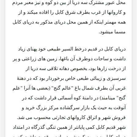
محل عبور مشترک سه دریا از بین دو کوه و نیز معبر مردم
و کاروانها از غرب بطرف شرق کابل را افاده میکند و از
همه مهمتر اینکه از همین محل دریای مذکور به دریای کابل
مسما میشود.
دریای کابل در قدیم درخط السیر طبیعی خود پهنای زیاد
داشت و ساحات دوطرف آن باغها، زمین های زراعتی و پر
از درخت زارها بود، بخصوص دهانه تلاقی سه دریا از
سرسبزی و زیبائی طبعی خاص برخوردار بود که در دهنۀ
غربی آن بطرف شمال باغ "عالم گنج" (بعضی ها آنرا "علم
گنج" مینامند) در دامنۀ کوه آسمائی قرار داشت که در
آنوقت به حیث یک بازار سرگشاده مرکز بزرگ خرید و
فروش شهر و اتراق کاروانهای تجارتی محسوب می شد.
شهر قدیم کابل کمی پایانتر از همین تنگی گذرگاه در امتداد
دریای کابل به سمت کوه شیردروازه موقعیت داشت که به