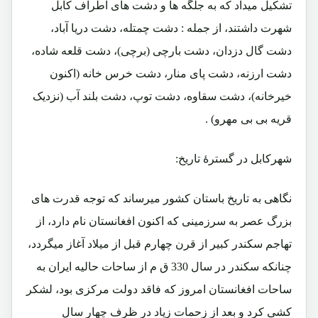
تشکیل میداد که به جلگه ها و دشت های اطراف کابل
شهرت داشتند، از جمله : دشت چمتله، دشت دریا آباد،
دشت گال دزدان، دشت بارچی (برچی)، دشت قلعه شاده،
دشت ارزنه، دشت پای منار، دشت خرس خانه (اکنون
خیرخانه)، دشت سقاوه، دشت توپ، دشت بلند آب (نزدیک
قریه بی بی مهرو) .
شهرکابل در گسترۀ تاریخ:
نگاهی به تاریخ باستان کشور میرساند که توجه قدرت های
بزرگ عصر به سرزمینی که اکنون افغانستان نام دارد، از
تهاجم سکندر کبیر از قرن چهارم قبل از میلاد آغاز میگردد،
چنانکه سکندر در سال 330 ق م از ساحات حالیه ایران به
ساحات افغانستان امروز که فاقد دولت مرکزی بود، لشکر
کشی کرد و بعد از زحمات زیاد در ظرف چهار سال