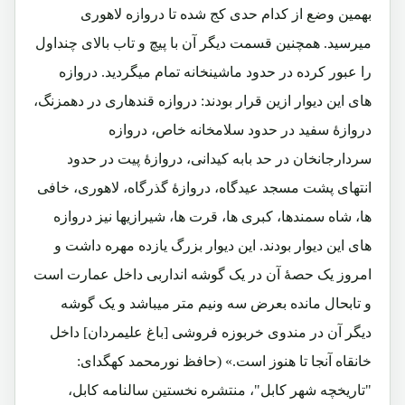
بهمین وضع از کدام حدی کج شده تا دروازه لاهوری
میرسید. همچنین قسمت دیگر آن با پیچ و تاب بالای چنداول
را عبور کرده در حدود ماشینخانه تمام میگردید. دروازه
های این دیوار ازین قرار بودند: دروازه قندهاری در دهمزنگ،
دروازۀ سفید در حدود سلامخانه خاص، دروازه
سردارجانخان در حد بابه کیدانی، دروازۀ پیت در حدود
انتهای پشت مسجد عیدگاه، دروازۀ گذرگاه، لاهوری، خافی
ها، شاه سمندها، کبری ها، قرت ها، شیرازیها نیز دروازه
های این دیوار بودند. این دیوار بزرگ یازده مهره داشت و
امروز یک حصۀ آن در یک گوشه انداربی داخل عمارت است
و تابحال مانده بعرض سه ونیم متر میباشد و یک گوشه
دیگر آن در مندوی خربوزه فروشی [باغ علیمردان] داخل
خانقاه آنجا تا هنوز است.» (حافظ نورمحمد کهگدای:
"تاریخچه شهر کابل"، منتشره نخستین سالنامه کابل،