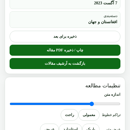
7 آگست 2023
دسته‌بندی
افغانستان و جهان
ذخیره برای بعد
چاپ / ذخیره PDF مقاله
بازگشت به آرشیف مقالات
تنظیمات مطالعه
اندازه متن
معمولی
راحت
تراکم خطوط
باریک
استاندارد
عریض
عرض متن