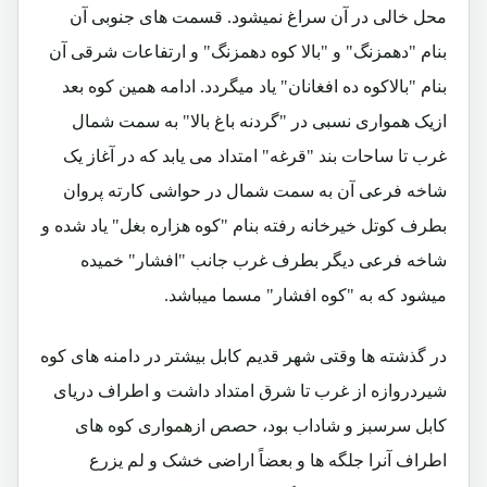
محل خالی در آن سراغ نمیشود. قسمت های جنوبی آن
بنام "دهمزنگ" و "بالا کوه دهمزنگ" و ارتفاعات شرقی آن
بنام "بالاکوه ده افغانان" یاد میگردد. ادامه همین کوه بعد
ازیک همواری نسبی در "گردنه باغ بالا" به سمت شمال
غرب تا ساحات بند "قرغه" امتداد می یابد که در آغاز یک
شاخه فرعی آن به سمت شمال در حواشی کارته پروان
بطرف کوتل خیرخانه رفته بنام "کوه هزاره بغل" یاد شده و
شاخه فرعی دیگر بطرف غرب جانب "افشار" خمیده
میشود که به "کوه افشار" مسما میباشد.
در گذشته ها وقتی شهر قدیم کابل بیشتر در دامنه های کوه
شیردروازه از غرب تا شرق امتداد داشت و اطراف دریای
کابل سرسبز و شاداب بود، حصص ازهمواری کوه های
اطراف آنرا جلگه ها و بعضاً اراضی خشک و لم یزرع