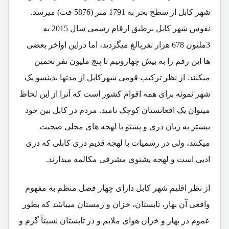
شهر کابل از سطح بحر به 1791 متر (5876 فت) میرسد.
نفوس شهر کابل برطبق ارقام رسمی سال 2015 به
3ملیون 678 هزار نفربالغ میگردید، اما دراین اواخر بعضی
ها این رقم را به بیش چهارونیم تا پنج ملیون نفر تخمین
میکنند. از نظر ترکیب قومی شهرکابل از مدتها بدینسو یک
شهر نمونه برای همه اقوام کشور است که آنرا از این لحاظ
میتوان یک افغانستان کوچک نامید. مردم در کابل بین خود
بیشتر به زبان دری و پشتو با لهجه های محلی صحبت
میکنند، ولی در رسمیات با لهجه قدیم دری کابلی که دری
ادبی است و لهجه پشتوی مشرقی مکالمه میدارند.
از نظر اقلیم شهر کابل دارای چهار فصل منظم به مفهوم
واقعی آن بهار، تابستان، خزان و زمستان میباشد که بطور
عموم در بهار و خزان هوای ملایم و در تابستان نسبتاً گرم و