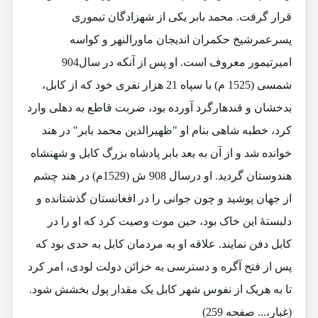
قرار گرفت. محمد بابر یکی از شهزادگان تیموری
پسرعمرشیخ حکمران اندیجان ماورالنهر و کواسه
امیرتیمور معروف است. او پس از آنکه در سال904
شمسی (1525 م) با سپاه 21 هزار نفری خود که از کابل،
بدخشان و قندهارگرد آورده بود، ضربت قاطع به دهلی وارد
کرد، خطبه شاهی بنام او "ظهیرالدین محمد بابر" در هند
خوانده شد و از آن به بعد بابر پادشاه بزرگ کابل و شهنشاه
هندوستان گردید. او درسال 908 ش (1529م) در هند چشم
از جهان پوشید و چون جوانی را در افغانستان گذشتانده و
دلبستۀ این خاک بود، حین موت وصیت کرد که او را در
کابل دفن نمایند. علاقه او به مردمان کابل به حدی بود که
پس از فتح آگره و دسترسی به خزائن دولت لودی، امر کرد
تا به هریک از نفوس شهر کابل یک مقدار پول بخشش شود.
(غبار،... صفحه 259)