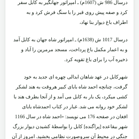
درسال 986 ش (1607م) ـ امپراتور جهانگیر به کابل سفر
کرد و صفه پیش روی قبر را با سنگ فرش کرد و به
اطراف باغ دیوار بنا نهاد،
درسال 1017 ش (1638م) ـ امپراتور شاه جهان به کابل آمد
و به اعمار مکمل باغ پرداخت، مسجد مرمرین را آباد و
ذخیره آب را برای باغ تقویه کرد.
شهرکابل در عهد شاهان ابدالی چهره ای جدید به خود
گرفت، چنانچه احمد شاه بابای کبیر هروقت به هند لشکر
کشی میکرد، یک بار به کابل می آمد و از آنجا بطرف هند با
لشکر خود روانه می شد. غبار در کتاب احمدشاه بابای
افغان در صفحه 176 می نویسد: «احمد شاه در سال 1166
شهر بیقاعده [پراگنده] کابل را بواسطۀ کشیدن دیوار بزرگ
جنگی در محیط آن سروصورت نظامی بخشید. امروز از آن