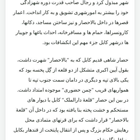
شهر مبذول کرد و رجال صاحب قدرت دوره شهزادگی
خود را بیشتر به امورشهری تشویق و به کار انداخت. اعمار
قصرها در داخل بالاحصار و نیز ساختن مساجد، دکانها،
کارونسراها، حمام ها و مسافرخانه، احداث باغها و جویبار
ها درشهر کابل جزء مهم این انکشافات بود.
حصار شاهی قدیم کابل که به "بالاحصار" شهرت داشت،
بقول آیین اکبری متشکل از دو قلعه از گِل پخسه بود که
یکی بالای تپه و دیگری در دامان سمت جنوب تپه تا
همواریهای قریب "چمن حضوری" موجوده امتداد داشت.
در بین این حصار "قلعۀ دارالملک" کابل با دیوار های
مستحکم و خشت پخته بنا یافته بود که در داخل آن "قلعۀ
بالاحصار" قرار داشت که برای قرنهای متمادی محل
رهایش حکام بزرگ و پس از انتقال پایتخت از قندهار بکابل
به اقامتگاه شاهی