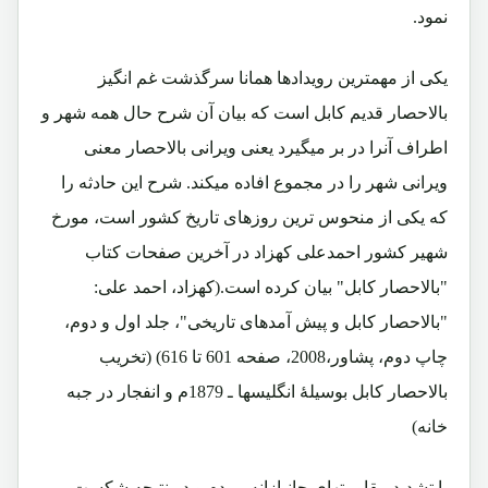
نمود.
یکی از مهمترین رویدادها همانا سرگذشت غم انگیز
بالاحصار قدیم کابل است که بیان آن شرح حال همه شهر و
اطراف آنرا در بر میگیرد یعنی ویرانی بالاحصار معنی
ویرانی شهر را در مجموع افاده میکند. شرح این حادثه را
که یکی از منحوس ترین روزهای تاریخ کشور است، مورخ
شهیر کشور احمدعلی کهزاد در آخرین صفحات کتاب
"بالاحصار کابل" بیان کرده است.(کهزاد، احمد علی:
"بالاحصار کابل و پیش آمدهای تاریخی"، جلد اول و دوم،
چاپ دوم، پشاور،2008، صفحه 601 تا 616) (تخریب
بالاحصار کابل بوسیلۀ انگلیسها ـ 1879م و انفجار در جبه
خانه)
با تشدید مقاومتهای جانبازانه مردم و در نتیجه شکست