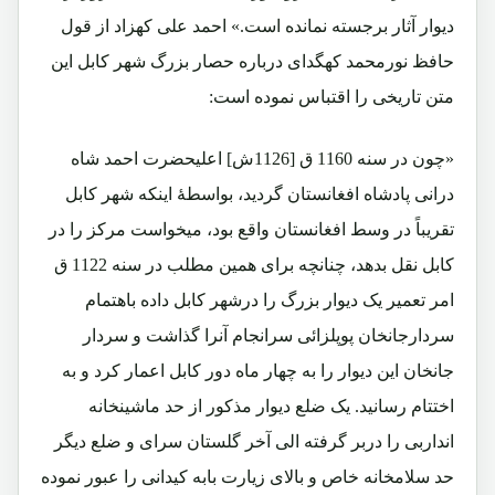
دیوار آثار برجسته نمانده است.» احمد علی کهزاد از قول
حافظ نورمحمد کهگدای درباره حصار بزرگ شهر کابل این
متن تاریخی را اقتباس نموده است:
«چون در سنه 1160 ق [1126ش] اعلیحضرت احمد شاه
درانی پادشاه افغانستان گردید، بواسطۀ اینکه شهر کابل
تقریباً در وسط افغانستان واقع بود، میخواست مرکز را در
کابل نقل بدهد، چنانچه برای همین مطلب در سنه 1122 ق
امر تعمیر یک دیوار بزرگ را درشهر کابل داده باهتمام
سردارجانخان پوپلزائی سرانجام آنرا گذاشت و سردار
جانخان این دیوار را به چهار ماه دور کابل اعمار کرد و به
اختتام رسانید. یک ضلع دیوار مذکور از حد ماشینخانه
انداربی را دربر گرفته الی آخر گلستان سرای و ضلع دیگر
حد سلامخانه خاص و بالای زیارت بابه کیدانی را عبور نموده