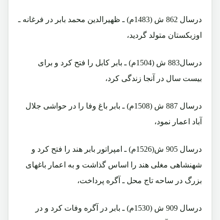
درسال 862 ش (1483م) ـ ظهیرالدین محمد بابر در فرغانه ـ
اوزبکستان متولد گردید،
درسال883 ش (1504م) ـ بابر کابل را فتح کرد و برای
بیست سال در آنجا زندگی کرد،
درسال 887 ش (1508م) ـ بابر باغ وفا را در حواشی جلال
آباد اعمار نمود،
درسال 905 ش(1526م) ـ امپراتور بابر هند را فتح کرد و
شهنشاهی مغلی هند را اساس گذاشت و به اعمار باغهای
بزرگ در ساحه تاج محل ـ آگره پرداخت،
درسال 909 ش (1530م) ـ بابر در آگره وفات کرد و در