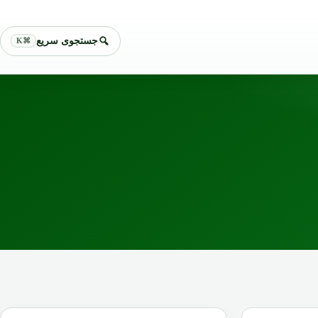
جستجوی سریع
⌘K