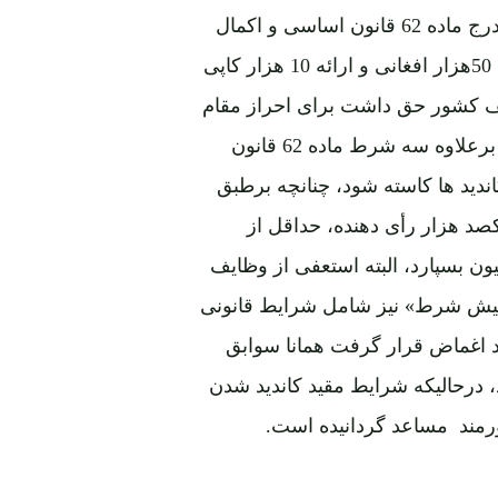
در سال 2009 هرتبعۀ افغانستان با اکمال سه شرط مندرج ماده 62 قانون اساسی و اکمال
دو شرط دیگر مندرج قانون انتخابات آنوقت یعنی پرداخت 50هزار افغانی و ارائه 10 هزار کاپی
لف کشور حق داشت برای احراز مقام
ریاست جمهوری خود را کاندید نماید. قانون جدید انتخابات برعلاوه سه شرط ماده 62 قانون
ندید ها کاسته شود، چنانچه برطبق
«یکصد هزار رأی دهنده، حداقل از
ن بسپارد، البته استعفی از وظایف
«پیش شرط» نیز شامل شرایط قانونی
رد اغماض قرار گرفت همانا سوابق
 درحالیکه شرایط مقید کاندید شدن
ورمند مساعد گردانیده است.