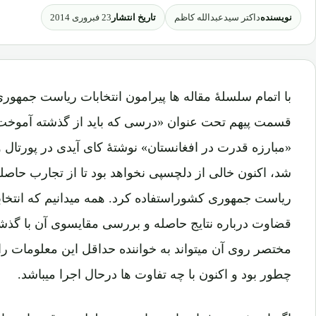
نویسنده
تاریخ انتشار
داکتر سیدعبدالله کاظم
23 فبروری 2014
قسمت پیهم تحت عنوان «درسی که باید از گذشته آموخت»
«مبارزه قدرت در افغانستان» نوشتۀ کای آیدی در پورتال وز
شد، اکنون خالی از دلچسپی نخواهد بود تا از تجارب حاصلۀ
ریاست جمهوری کشوراستفاده کرد. همه میدانیم که انتخاب
قضاوت درباره نتایج حاصله و بررسی مقایسوی آن با گذ
مختصر روی آن میتواند به خواننده حداقل این معلومات را 
چطور بود و اکنون با چه تفاوت ها درحال اجرا میباشد.
اگر از نشیب و فراز های سیاسی در طول نیم قرن اخیر 