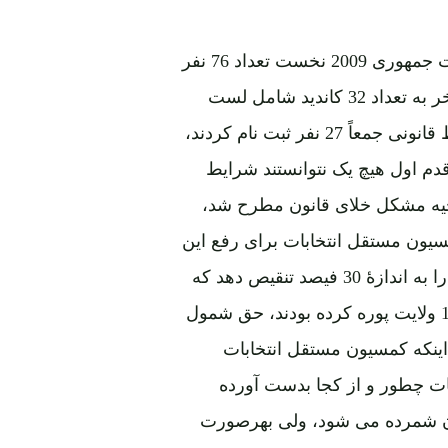
نظر به سهولت شرایط کاندید شدن در انتخابات ریاست جمهوری 2009 نخست تعداد 76 نفر
ثبت نام کردند که در لست ابتدائی 44 نفر راه یافتند و درآخر به تعداد 32 کاندید شامل لست
نهائی گردیدند. درانتخابات جاری نظر به مقید شدن شرایط قانونی جمعاً 27 نفر ثبت نام کردند،
 منصرف شد و از بین 26 کاندید در قدم اول هیچ یک نتوانستند شرایط
از این ناحیه مشکل خلای قانون مطرح شد،
مسیون مستقل انتخابات برای رفع این
معضله تصمیم گرفت تا شرط صدهزار کارت و 20 ولایت را به اندازۀ 30 فیصد تنقیص دهد که
برطبق آن همه کاندید هائیکه 70 هزار کارت را ازحداقل 14 ولایت پوره کرده بودند، حق شمول
 شامل 11 کاندید میگردند. اینکه کمسیون مستقل انتخابات
ات چطور و از کجا بدست آورده
ون شمرده می شود، ولی بهرصورت