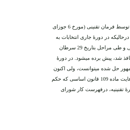
درسال 2009 انتخابات به اساس قانونی اجرا گردید که توسط فرمان تقنینی (مورخ 6 جوزای
ردیده بود، درحالیکه در دورۀ جاری انتخابات به
اساس قانون جدید انتخابات که پس از تصویب شورای ملی و طی مراحل بتاریخ 29 سرطان
 2013 ) در شانزده فصل و جمعاً 79 ماده نافذ شد، پیش برده میشود. در دورۀ
هور حل شده میتوانست، ولی اکنون
فقط قوای مقننۀ کشور صلاحیت اینکار را دارد ، آنهم با رعایت ماده 109 قانون اساسی که حکم
ورۀ تقنینیه، درفهرست کار شورای