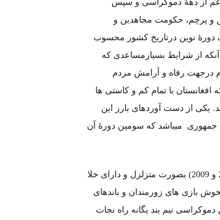
ق و پرچم، حکومت مجاهدین و
یک دورۀ نوین درتاریخ کشور محسوب
 آنکه از شرایط بسیارمساعدی که
زم درجهت رفاه و آرامش مردم
فغانستان با تمام کم و کاستی ها
. یکی از دست آوردهای بارز این
ت جمهوری میباشد که سومین دورۀ آن
اگرچه انتخابات ریاست جمهوری در دو دورۀ گذشته (2004 و 2009) بصورت متزلزل و دارای خلا
خوش بازی های زورمندان و باندهای
 دموکراسی نیم بند یگانه راه نجات