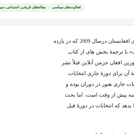
فعالیت‌های سیاسی
مقاله‌های تاریخی، اجتماعی، س
با اتمام سلسلۀ مقاله ها پیرامون انتخابات ریاست جمهوری افغانستان درسال 2009 که در یازده
 با ترجمۀ بخش های از کتاب
ین افغان جرمن آنلاین قبلاً نشر
 آن برای دورۀ جاری انتخابات
ات جاری هنوز در دوران بوده و
شته پیش از وقت است، اما بحث
بدهد که انتخابات در دورۀ قبل
اعم از دهۀ دموکراسی و سپس