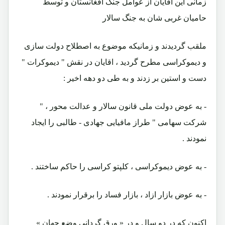
زمانى اين اقايان از عوامل جنگ افغانستان و توسط
حاميان غربى شان به جنگ سالار
ملقب گرديدند و زمانيكه موضوع به اصطلاح دولت سازى
و ديموكراسى مطرح گرديد ، اقايان در نقش " ديموكرات "
دست و استين بر زدند و به طى دو دهه اخير :
- به عوض دولت ملى قانون سالار و عدالت محور ، "
شركت سهامى " طراز مافيايى جهادى - طالبى را ايجاد
نمودند .
- به عوض ديموكراسى ، كلپتو كراسى را حاكم ساختند .
- به عوض بازار ازاد ، بازار فساد را برقرار نمودند .
اكنون كه در دو سال و در « ورق گردانى وضع جهان »