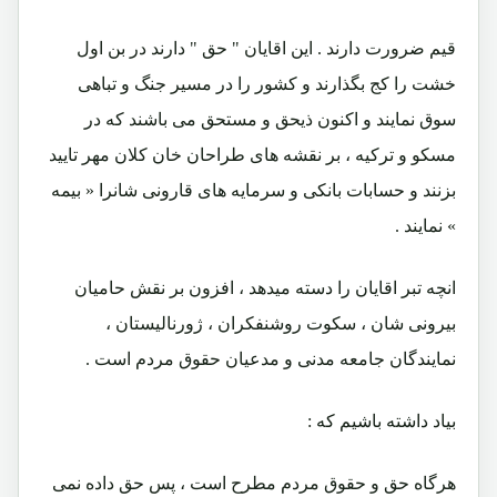
قيم ضرورت دارند . اين اقايان " حق " دارند در بن اول
خشت را كج بگذارند و كشور را در مسير جنگ و تباهى
سوق نمايند و اكنون ذيحق و مستحق مى باشند كه در
مسكو و تركيه ، بر نقشه هاى طراحان خان كلان مهر تاييد
بزنند و حسابات بانكى و سرمايه هاى قارونى شانرا « بيمه
» نمايند .
انچه تبر اقايان را دسته ميدهد ، افزون بر نقش حامیان
بیرونی شان ، سكوت روشنفكران ، ژورناليستان ،
نمايندگان جامعه مدنى و مدعيان حقوق مردم است .
بياد داشته باشيم كه :
هرگاه حق و حقوق مردم مطرح است ، پس حق داده نمى