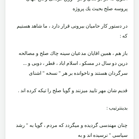
پروسه صلح بحيث يك پروژه
در دستور كار حاميان بيرونى قرار دارد ، ما شاهد هستيم
كه :
باز هم ، همين اقايان مدعيان سينه چاك صلح و مصالحه
درين دو سال در مسكو ، اسلام اباد ، قطر ، دوبى و ...
سرگردان هستند و ناخوانده بر هر " نسخه " اشناى
قديم شان مهر تاييد ميزنند و گويا صلح را تيكه كرده اند .
بدينترتيب :
چنان مهندسى گرديده و ميگردد كه مردم ، گويا به " رشد
سياسى " نرسيده اند و به