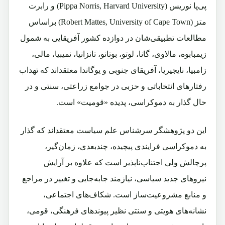
پی‌پا نوریس (Pippa Norris, Harvard University) و رابرت
متز (Robert Mattes, University of Cape Town) بر‌اساس
مطالعات‌ تطبیقی‌شان در دوازده کشور آفریقایی به شمول
زیمبابوه، مالاوی، گانا، لوتو، بوتانو، تانزانیا، نمیبیا، مالی،
زامبیا، نایجیریا، آفریقای جنوبی و یوگاندا معتقدا‌ند که تهداب
رفتارهای انتخاباتی و حزبی در جوامع زراعتی، سنتی و در
حال گذار به دموکراسی، پدیده «قومیت» است.
این دو پژوهشگر سرشناس علم سیاست معتقد‌اند که گذار
به دموکراسی فرایندی پیچیده، چند‌بعدی، زمان‌گیر،
پرچالش ولی اجتناب‌ناپذیر است که علاوه بر آرایش
نیروهای جدید سیاسی، نیازمند جابه‌جایی و تغییر در مراجع
و منابع مشروعیت‌ساز است. شکاف‌های اجتماعی،
نشانه‌های هویتی و سنتی نظیر پیوندهای فرهنگی، قومی،