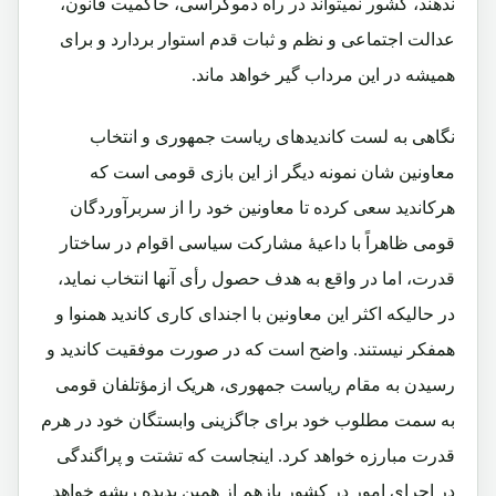
ندهند، کشور نمیتواند در راه دموکراسی، حاکمیت قانون،
عدالت اجتماعی و نظم و ثبات قدم استوار بردارد و برای
همیشه در این مرداب گیر خواهد ماند.
نگاهی به لست کاندیدهای ریاست جمهوری و انتخاب
معاونین شان نمونه دیگر از این بازی قومی است که
هرکاندید سعی کرده تا معاونین خود را از سربرآوردگان
قومی ظاهراً با داعیۀ مشارکت سیاسی اقوام در ساختار
قدرت، اما در واقع به هدف حصول رأی آنها انتخاب نماید،
در حالیکه اکثر این معاونین با اجندای کاری کاندید همنوا و
همفکر نیستند. واضح است که در صورت موفقیت کاندید و
رسیدن به مقام ریاست جمهوری، هریک ازمؤتلفان قومی
به سمت مطلوب خود برای جاگزینی وابستگان خود در هرم
قدرت مبارزه خواهد کرد. اینجاست که تشتت و پراگندگی
در اجرای امور در کشور بازهم از همین پدیده ریشه خواهد