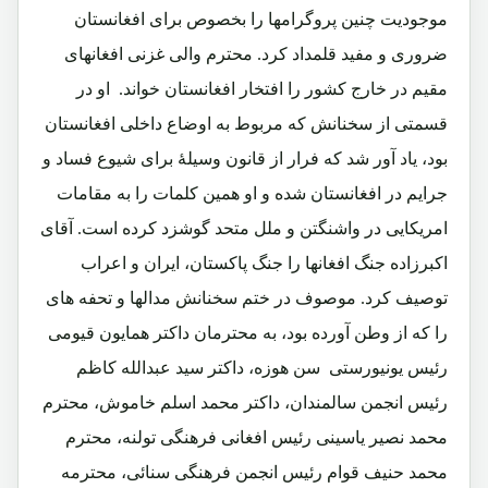
موجودیت چنین پروگرامها را بخصوص برای افغانستان
ضروری و مفید قلمداد کرد. محترم والی غزنی افغانهای
مقیم در خارج کشور را افتخار افغانستان خواند. او در
قسمتی از سخنانش که مربوط به اوضاع داخلی افغانستان
بود، یاد آور شد که فرار از قانون وسیلۀ برای شیوع فساد و
جرایم در افغانستان شده و او همین کلمات را به مقامات
امریکایی در واشنگتن و ملل متحد گوشزد کرده است. آقای
اکبرزاده جنگ افغانها را جنگ پاکستان، ایران و اعراب
توصیف کرد. موصوف در ختم سخنانش مدالها و تحفه های
را که از وطن آورده بود، به محترمان داکتر همایون قیومی
رئیس یونیورستی سن هوزه، داکتر سید عبدالله کاظم
رئیس انجمن سالمندان، داکتر محمد اسلم خاموش، محترم
محمد نصیر یاسینی رئیس افغانی فرهنگی تولنه، محترم
محمد حنیف قوام رئیس انجمن فرهنگی سنائی، محترمه