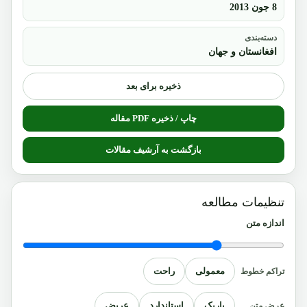
8 جون 2013
دسته‌بندی
افغانستان و جهان
ذخیره برای بعد
چاپ / ذخیره PDF مقاله
بازگشت به آرشیف مقالات
تنظیمات مطالعه
اندازه متن
معمولی
راحت
تراکم خطوط
باریک
استاندارد
عریض
عرض متن