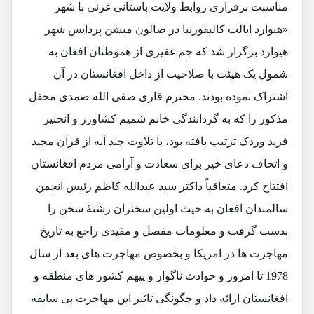
مناسبت برقراری روابط ولایت باستانی غزنی با شهر
«هیوارد ایالت کالیفورنیا در صالون میشن پردایس شهر
هیوارد برگزار شد که جم غفیری از هموطنان افغان به
شمول یک هیئت با صلاحیت از داخل افغانستان در آن
اشتراک نموده بودند. محترم قاری صفی الله صمدی محفل
مذکور را که به گردانندگی خانم شمیم کشاورز و انجنیر
فرید وردک ترتیب یافته بود، با تلاوت چند آیه از قرآن مجید
و اتحاف دعای خیر برای سعادت و آرامی مردم افغانستان
افتتاح کرد. متعاقباً داکتر سید عبدالله کاظم رئیس انجمن
سالمندان افغان به حیث اولین سخنران رشتۀ سخن را
بدست گرفت و معلومات مفصل و مفیدی راجع به تاریخ
مهاجرت ها در امریکا و بخصوص مهاجرت های بعد از سال
1978 تا امروز و حوادث ناگوار و پیهم کشور های منطقه و
افغانستان ارائه داد و چگونگی تاثیر این مهاجرت بی سابقه