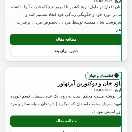
تاریخ: 2026-02-18
زنان افغان در طول تاریخ کشور تا امروز هیچگاه قدرت آنرا نداشته
اند در مورد خود و چگونگی زندگی خود اتخاذ تصمیم کنند و
سرنوشت شان همیشه توسط مردان، بخصوص مردان پرقدرت
اعم…
مطالعه مقاله
: امیر عبدالرحمن خان
ذخیره برای بعد
افغانستان و جهان
داؤد خان و دوکتورین آیزنهاور
تاریخ: 2026-02-18
این نوشته مشت محکم است به روی یک عده دشمنان قسم خورده
شهید سردار محمد داودخان که میګوید [ داودخان سیاستمدار و مرد
دور اندیش نبود ] ،
مطالعه مقاله
: داؤد خان و دوکتورین آیزنهاور