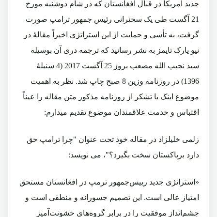
جدید امریکا در قبال افغانستان که در شام دوشنبه مورخ
21 آگست طی یک سخنرانی رئیس جمهور ترامپ صورت
گرفت، به تأسی و حمایت از این استراتژی اخیراً مقالۀ در
نیو یارک تایمز به نشر رسانید که ترجمه دری آن بوسیله
سید نجیب الله مصعب بروز 25 آگست 2017 (4 سنبلۀ
1396) در روزنامه وزین 8 صبح چاپ شد. نظر به اهمیت
موضوع اینک با تشکر از روزنامه مذکور متن مقاله را عیناً
اقتباس و خدمت علاقمندان موضوع تقدیم میدارم:
زلمی خلیلزاد در مقاله خود تحت عنوان "چرا ترامپ حق
دارد برپاکستان سخت بگیرد؟"، می نویسد:
«استراتژی جدید رییس‌جمهور ترمپ در افغانستان مستحق
امتیاز عالی است. این تصمیم جسورانه و منطقی است و
چشم‌انداز موفقیت را در برابر گروه‌های خشونت‌آمیز