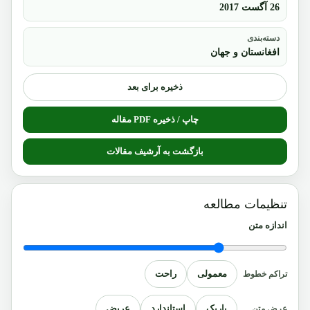
26 آگست 2017
دسته‌بندی
افغانستان و جهان
ذخیره برای بعد
چاپ / ذخیره PDF مقاله
بازگشت به آرشیف مقالات
تنظیمات مطالعه
اندازه متن
معمولی
راحت
تراکم خطوط
باریک
استاندارد
عریض
عرض متن