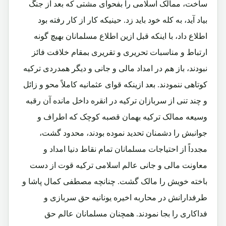
ساخت، ممالک اسلامی را بفحوای مشتی که بعد از جنگ
بیاد آید، به کله خود باید زد. حینیکه کار از کار رفته بود
اطلاع داد، با اینکه قبل ازین اطلاع مسلمانان بهیچ گونه
ارتباط و مناسبات تحریری و تقریری بمقام خلافت فائز
نبودند، باز هم در امداد مالی و جانی و دیگر همدردی ترکیه
کوتاهی ننمودند. بعد ازینکه قوای عثمانیه کاملاً محو و زائل
و چند تنی از سربازان ترکیه در انقره داخل مانده آن رقبه
وسیعه ممالک ترکیه بهمان قصبه کوچک که اطراف و
جوانبش را دشمنان تحدید نموده بودند، محدود گشت،
مجدداً از احتیاجات مسلمانان تمام نقاط دنیا امداد و
معاونت مالی و جانی عالم اسلامی ترکیه قوت از دست
باخته خویش را مالک گشت. چنانچه مصطفی کمال پاشا و
طرفدارانش در محاربه اخیره یونانیه حق سربازی و
فداکاری را بجا نمودند. همچنان مسلمانان عالم حق