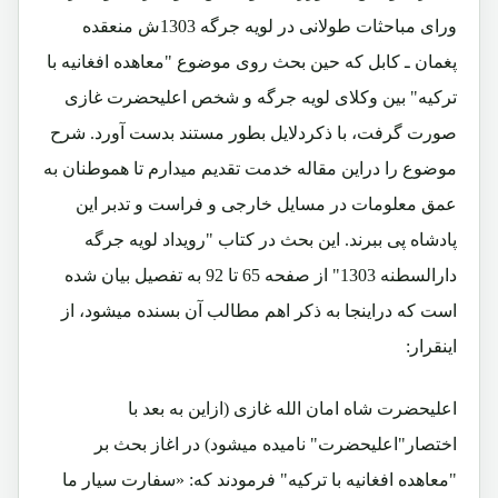
ورای مباحثات طولانی در لویه جرگه 1303ش منعقده
پغمان ـ کابل که حین بحث روی موضوع "معاهده افغانیه با
ترکیه" بین وکلای لویه جرگه و شخص اعلیحضرت غازی
صورت گرفت، با ذکردلایل بطور مستند بدست آورد. شرح
موضوع را دراین مقاله خدمت تقدیم میدارم تا هموطنان به
عمق معلومات در مسایل خارجی و فراست و تدبر این
پادشاه پی ببرند. این بحث در کتاب "رویداد لویه جرگه
دارالسطنه 1303" از صفحه 65 تا 92 به تفصیل بیان شده
است که دراینجا به ذکر اهم مطالب آن بسنده میشود، از
اینقرار:
اعلیحضرت شاه امان الله غازی (ازاین به بعد با
اختصار"اعلیحضرت" نامیده میشود) در اغاز بحث بر
"معاهده افغانیه با ترکیه" فرمودند که: «سفارت سیار ما