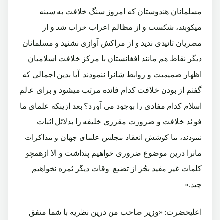
مسلمانان هندوستان که امروز سنگ خلافت به سینه
میکوبند، شکست و از مظالم اعراب خراب شد و از
مصریان تائیدی ندید و از مراکش آوازی نشنید و مسلمانان
دیگر نقاط هم مانند افغانستان با مرکز خلافت اسلامیان
اظهار صمیمیت و روابط شانرا ننمودند. آیا بدین اجمالی که
گفتم از بودن خلافت کدام فائده مرتب میشود و برای عالم
اسلام کدام مفادی را بوجود می آورد؟ بعد ازینکه علمای ما
فوائد خلافت و ضرورت مقرری خلیفه را بدلائل اثبات
نمودند، ما کوشش انعقاد مجلس علمای جهان و مذاکرات
مانرا درین موضوع ضروری خواهیم پنداشت و الا ازهمچو
کلمات غیر مفید بجُز از تضیع اوقات دیگر ثمره نخواهیم
چید.»
اعلیحضرت: «وزیر صاحب من درین نظریه با شما متفق