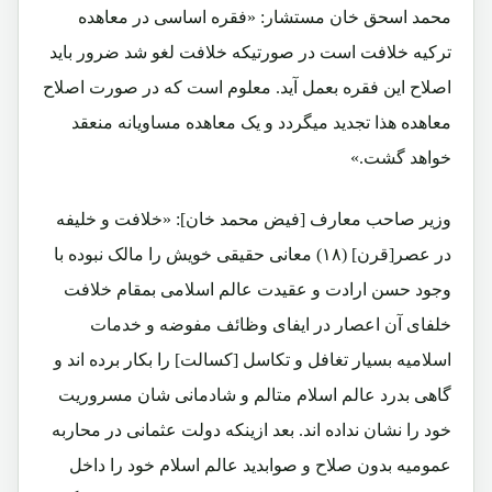
محمد اسحق خان مستشار: «فقره اساسی در معاهده
ترکیه خلافت است در صورتیکه خلافت لغو شد ضرور باید
اصلاح این فقره بعمل آید. معلوم است که در صورت اصلاح
معاهده هذا تجدید میگردد و یک معاهده مساویانه منعقد
خواهد گشت.»
وزیر صاحب معارف [فیض محمد خان]: «خلافت و خلیفه
در عصر[قرن] (۱۸) معانی حقیقی خویش را مالک نبوده با
وجود حسن ارادت و عقیدت عالم اسلامی بمقام خلافت
خلفای آن اعصار در ایفای وظائف مفوضه و خدمات
اسلامیه بسیار تغافل و تکاسل [کسالت] را بکار برده اند و
گاهی بدرد عالم اسلام متالم و شادمانی شان مسروریت
خود را نشان نداده اند. بعد ازینکه دولت عثمانی در محاربه
عمومیه بدون صلاح و صوابدید عالم اسلام خود را داخل