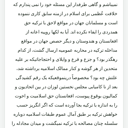
نمیباشم و گاهی طرفدار این مسئله خود را نمی پندارم که
خلافت عُظمی برای اسلام در ازمنه سابق کاری ننموده
است و مسلمانان جهان در مواقع لاحق با ترکیه حق
همدردی را ایفاء نکرده اند. آیا به لکها روپیه اعانه از
افغانستان و هندوستان و دیگر حصص جهان در مواقع
مداخله ترکیه در محاربه عمومیه ارسال گشت، از کدام
رهگذر بود؟ و جزع و قرع و وایلای و احتجاجاتیکه بر علیه
متحدین از هر گوشه و کنار ممالک اسلامیه برداشته شد،
علتش چه بود؟ مخصوصاً درینموقعیکه یک رقم کشیدگی
بعد از نا کامیابی مجلس نخستین لوزان در بین اتحادیون و
کمالیون بوقوع پیوست، افغانستان حق اسلامیت و اخوت
را به اندازه با ترکیه بجا آورده است که اگر انگریز حسب
خواهش ترکیه بر طبق آمال عموم طبقات اسلامیه دوباره
سلسله چنان مصالحه با ترکیه نمیگشت و میدان مجادله را