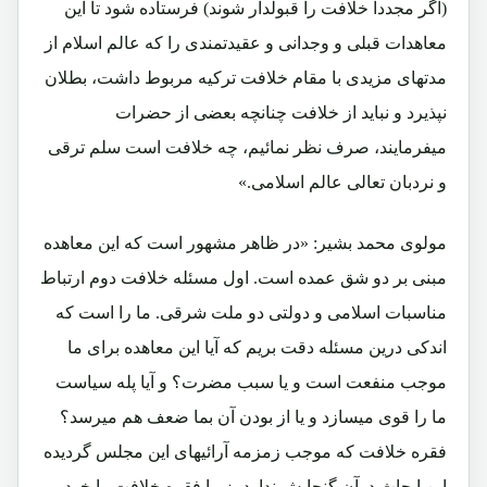
(اگر مجدداً خلافت را قبولدار شوند) فرستاده شود تا این
معاهدات قبلی و وجدانی و عقیدتمندی را که عالم اسلام از
مدتهای مزیدی با مقام خلافت ترکیه مربوط داشت، بطلان
نپذیرد و نباید از خلافت چنانچه بعضی از حضرات
میفرمایند، صرف نظر نمائیم، چه خلافت است سلم ترقی
و نردبان تعالی عالم اسلامی.»
مولوی محمد بشیر: «در ظاهر مشهور است که این معاهده
مبنی بر دو شق عمده است. اول مسئله خلافت دوم ارتباط
مناسبات اسلامی و دولتی دو ملت شرقی. ما را است که
اندکی درین مسئله دقت بریم که آیا این معاهده برای ما
موجب منفعت است و یا سبب مضرت؟ و آیا پله سیاست
ما را قوی میسازد و یا از بودن آن بما ضعف هم میرسد؟
فقره خلافت که موجب زمزمه آرائیهای این مجلس گردیده
این ابحاث درآن گنجایش ندارد، زیرا فقره خلافت را خود