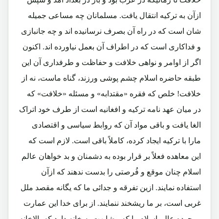
ازآن به ترکیه انتقال یافت. مسلمانان چه مساعی جمیله
شان است که در راه آن بصرف نرسانیده اند و چه جانبازی
و فداکاری است که در اطراف آن بعمل نیاورده اند. اکنون
اگر از اوامر و نواهی خلافت و حفاظت و طرفداری آن این
طبقه حاضره اسلام چشم پوشی ورزند، گناه ماست، نه از
خلافت! خلص که فقره «مقتدابه» و مسئله «خلافت» که
در میان عهد نامه ترکیه و افغانیه است از طرف خود اتراک
الغا یافت و باقی مواد آن که روابط سیاسی و اقتصادی
مارا با ترکیه ایجاد کرده، کاملاً باقی است. لازم است که
این معاهده فعلاً بر قرار بوده به دشمنان و بد خواهان عالم
اسلام چنان موقع و فُرصتی را بدست ندهند که ازآن
استفاده نمایند. ازین تفرقه و جدائی ما که یگانه مقصد ملل
غربی است، بر ما ریشخند ننمایند. از برای خدا این عمارت
موجوده عالم اسلام را که مشابهت به خانه دارد که بالاخانه