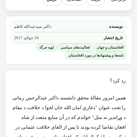
نویسنده
داکتر سیدعبدالله کاظم
تاریخ انتشار
19 جولای 2017
افغانستان و جهان
فعالیت‌های سیاسی
لویه جرگه
نامه‌ها و پیشنهادها در مورد افغانستان
رد کرد؟
همین امروز مقالۀ محقق دانشمند داکتر عبدالرحمن زمانی
را تحت عنوان "دغازي امان الله خان لخوا د خلافت د مقام
د وړاندیز نه منل" خواندم که در آن منابع متعدد از شاه
افغان تقاضا کرده بودند تا پس از الغای خلافت عثمانی در
ترکیه بوسیلۀ کمال اتا ترک، افغانستان، مصر و عربستان