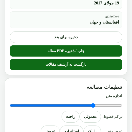
19 جولای 2017
دسته‌بندی
افغانستان و جهان
ذخیره برای بعد
چاپ / ذخیره PDF مقاله
بازگشت به آرشیف مقالات
تنظیمات مطالعه
اندازه متن
معمولی
راحت
تراکم خطوط
باریک
استاندارد
عریض
عرض متن