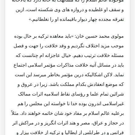
و سقف او غلطیده و دروازه های وی شکسته است، ازین
تفرقه مجدده چهار دیوار باقیمانده او را نغلطانیم.»
مولوی محمد حسین خان: «باید معاهده ترکیه بر حال بوده
موجب مزید اختلاف نگردیم و وفد خلافت را جهت و فصل
مسئله خلافت ترتیب دهیم. خیال عاجزانه ام چنانست که
باید در مسائل آتیه خلافت مذاکرات مؤتمر اسلامی اجتماع
نماید. لاکن اشکالیکه درین مؤتمر بخاطر میرسد این است
که موضع انعقادش بکدام مملکت باشد. زیرا در عروق و
شرائین تمام علما و رؤسای نقاط اسلامیه اثرات ممالک
غیراسلامی اندرون بوده خدا نا خواسته این مجلس را هم
برعلیه عالم اسلام بر مفاد خود شان خاتمه خواهند داد. مثلاً
در حجاز و عراق، مصر و هند اثرات انگریز و در مراکش اثر
فرانس و در طرابلس از ایطالیا و ترکیه از خلافت بیزار و