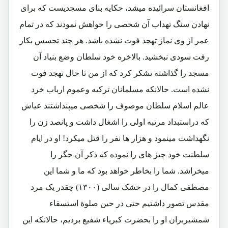
افغانستان سرائیده میشد، حکایه بنای مسجدیست که برای
نهادن سنگ تهداب آن شخصی را خواهش نمودند که در تمام
عمر از وی نماز تهجد فوت نشده باشد. هر چند تجسس بکار
رفت سودی نبخشید. بالاخره خود سلطان وضع بنیاد آن
مسجد را گذاشته تشکر کرد که از من تا حال تهجد فوت
نشده است. حالانکه مسلمانان ترکیه وعموم ارباب خرد
عالم اسلام سلطان موصوف را شخصی میپنداشتند عیاش
که دراستبداد مرتبه اولی را اشغال داشت و پانصد زن را
نگهداشت مینمود و هزار ها نفر را قتل میکرد! او در ایام
سلطنت خود چیز های را نموده که ذکر آن جگر را
میخراشد. شما را بخاطر خواهد بود که ما و شما این
مصطفی کمال را در خشک سالی (۱۳۰۰) چقدر یک مرد
مقدس تصور داشتیم حتی در حین صلوة استسقاء
شمشیربران او را بحضرت کبریاء شفیع بردیم، حالانکه این