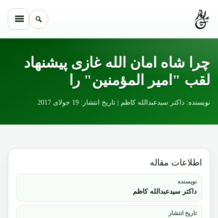
Skip to conten
چرا شاه امان الله غازی پیشنهاد
لقب "امیر المؤمنین" را
نویسنده: داکتر سیدعبدالله کاظم | تاریخ انتشار: 19 جولای 2017
اطلاعات مقاله
نویسنده
داکتر سیدعبدالله کاظم
تاریخ انتشار