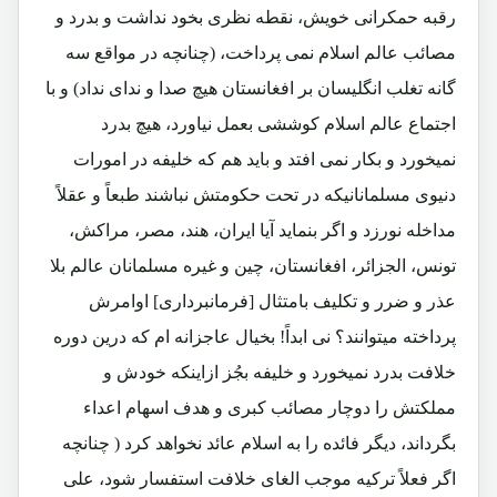
رقبه حمکرانی خویش، نقطه نظری بخود نداشت و بدرد و
مصائب عالم اسلام نمی پرداخت، (چنانچه در مواقع سه
گانه تغلب انگلیسان بر افغانستان هیچ صدا و ندای نداد) و با
اجتماع عالم اسلام کوششی بعمل نیاورد، هیچ بدرد
نمیخورد و بکار نمی افتد و باید هم که خلیفه در امورات
دنیوی مسلمانانیکه در تحت حکومتش نباشند طبعاً و عقلاً
مداخله نورزد و اگر بنماید آیا ایران، هند، مصر، مراکش،
تونس، الجزائر، افغانستان، چین و غیره مسلمانان عالم بلا
عذر و ضرر و تکلیف بامتثال [فرمانبرداری] اوامرش
پرداخته میتوانند؟ نی ابداً! بخیال عاجزانه ام که درین دوره
خلافت بدرد نمیخورد و خلیفه بجُز ازاینکه خودش و
مملکتش را دوچار مصائب کبری و هدف اسهام اعداء
بگرداند، دیگر فائده را به اسلام عائد نخواهد کرد ( چنانچه
اگر فعلاً ترکیه موجب الغای خلافت استفسار شود، علی