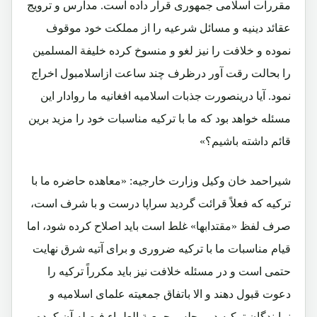
مقررات اسلامی جمهوری قرار داده است. مدارس و ترویج
عقائد دینیه و مسائل شرعیه را از مملکت خود موقوف
نموده و خلافت را نیز لغو و منسوخ کرده خلیفة المسلمین
را بحالت رقت آور درظرف چند ساعت ازاسلامبول اخراج
نمود. آیا درینصورت جذبات اسلامیه افغانیه ما روادار این
مسئله خواهد بود که ما با ترکیه مناسبات خود را مزید برین
قائم داشته باشیم؟»
شیراحمد خان وکیل وزارت خارجیه: «معاهده حاضره ما با
ترکیه که فعلاً قرائت گردید سراپا درست و با شرف است،
صرف لفظ «مقتدابها» غلط است باید اصلاح کرده شود، اما
قیام مناسبات ما با ترکیه ضروری و برای آتیه شرق نهایت
حتمی است و در مسئله خلافت نیز باید مکرراً ترکیه را
دعوت قبول دهند و الا باتفاق جمعیته علمای اسلامیه و
نمایندگان ترکیه در مجلس جمعیة العلماء فیصله آن کرده