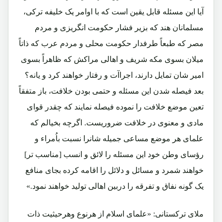
آیا این مسئله قابل یقین است که با اوامر یک خلیفه ترکی،
مسلمانان هند که بزیر فشار حکومت انگریزی و مردم
مصر که طبعاً طرفدار حکومت محلی و مردم عرب که ذاتاً
میلان بسوی مکه شریف و اهالی مراکش که ظاهراً بسوی
امیر شان تمایل دارند، اجراآت و رفتار خواهند کرد و یانه؟
بعد فیصله شدن این مسئله و حتمی بودن خلافت، باز متفقاً
تعین موضع خلافت را نموده فیصله نمایند که چقدر قوای
مادی و معنوی در خلافت ضروریست. اگرچه بخیالم که
علمای هر موضع مساعی جمیله شانرا نسبت باُمراء و
رؤسای وطن خود این مسئله را لائق و انسب [مناسب تر]
خواهند شمرد و مسائل و دلائل را اقامه کرده بجای منافع
یک گونه نفاق و تفرقه را دربین اهالی تولید خواهند نمود.»
ملای ترکستانی: «علمای اسلام از هرنوع وهرحیثیت ذات