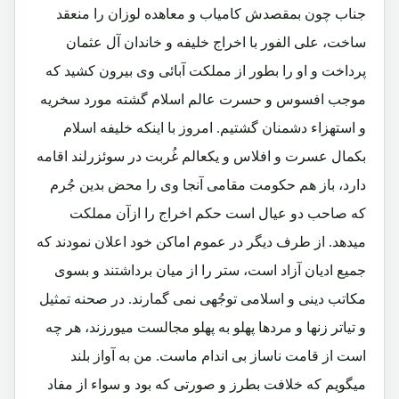
جناب چون بمقصدش کامیاب و معاهده لوزان را منعقد
ساخت، علی الفور با اخراج خلیفه و خاندان آل عثمان
پرداخت و او را بطور از مملکت آبائی وی بیرون کشید که
موجب افسوس و حسرت عالم اسلام گشته مورد سخریه
و استهزاء دشمنان گشتیم. امروز با اینکه خلیفه اسلام
بکمال عسرت و افلاس و یکعالم غُربت در سوئزرلند اقامه
دارد، باز هم حکومت مقامی آنجا وی را محض بدین جُرم
که صاحب دو عیال است حکم اخراج را ازآن مملکت
میدهد. از طرف دیگر در عموم اماکن خود اعلان نمودند که
جمیع ادیان آزاد است، ستر را از میان برداشتند و بسوی
مکاتب دینی و اسلامی توجُهی نمی گمارند. در صحنه تمثیل
و تیاتر زنها و مردها پهلو به پهلو مجالست میورزند، هر چه
است از قامت ناساز بی اندام ماست. من به آواز بلند
میگویم که خلافت بطرز و صورتی که بود و سواء از مفاد