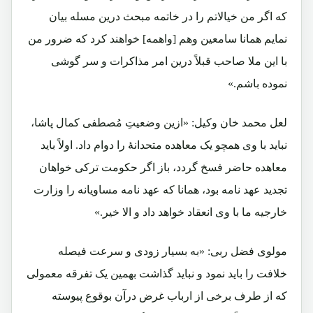
که اگر من خیالاتم را در خاتمه مبحث درین مسله بیان
نمایم همانا سامعین وهم [واهمه] خواهند کرد که ضرور من
با این ملا صاحب قبلاً درین امر مذاکرات و سر گوشی
نموده باشم.»
لعل محمد خان وکیل: «ازین وضعیتِ مُصطفی کمال پاشا،
نباید با وی همچو یک معاهده متحدانۀ را دوام داد. اولاً باید
معاهده حاضر فسخ گردد، باز اگر حکومت ترکی خواهان
تجدید عهد نامه بود، همانا که عهد نامه مساویانه را وزارت
خارجیه ما با وی انعقاد خواهد داد و الا خیر.»
مولوی فضل ربی: «به بسیار زودی و سرعت فیصله
خلافت را باید نمود و نباید گذاشت بهمین یک تفرقه معمولی
که از طرف برخی از ارباب غرض درآن بوقوع پیوسته