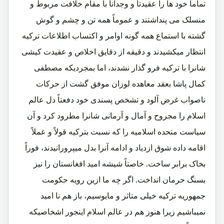
تماماً خود ها را عقیدتاً و وجداناً با مقام خلافت مربوط و
منسلک می پنداشتند و عموماً همه تن و چشم و گوش
گشته با استماع همه گونه اوامر و اکتساب اطلاعات ترکیه
انتظار میکشیدند و دقیقه از دقایق اخلاص و عقیدت کیشی
شانرا با ترکیه فرو گذار نشدند، اما بمجردیکه مصطفی
کمال پاشا بعقد معاهده لوزان موفق گشت از حرکات
ناصواب غرض آلود و تشخص پسندی خود دفعتاً دل عالم
اسلام را مجروح و آمال و آرمانی شانرا مطرود کرد و آن
سیاست متحده اسلامیه را که نسبت بترکیه قولاً و عملاً
اقامه داده شوق ازدیاد و ادامه آنرا بدل میپرورانیدند، فوراً
بخاک برابر ساخت. خاصتاً شیشه امید افغانستان را نیز
بسنگ حرمان انداخت. اگر چه ما ازین رویه حکومت
جمهوریه ترکیه خیلی متاثر و مایوسیم، باز هم نا امید
نمیباشیم زیرا هنوز هم در عالم اسلام اینجور اشخاصیکه