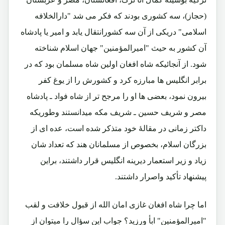
(حجاز)، سه کشوری بودند که فکر می شد "دارالخلافه
اسلامی" دریکی از آن سه کشورانتقال یابد و امیر یا پادشاه
آن کشور به حیث "امیرالمؤمنین" جهان اسلام شناخته
شود. از آنجائیکه شاه افغان اولین شاه مسلمان بود که در
برابر انگلیس ها مبارزه کرد و کشورش را از یوغ کفر
بیرون نمود، بعضی ها او را مرجح تر از شاه فواد ـ پادشاه
مصر و شریف حسین ـ شریف مکه میدانستند وطوریکه
داکتر زمانی در مقالۀ خود متذکر شده است، عده ای از
بزرگان اسلام، بخصوص از مسلمانان هند که تعداد شان
زیاد و زیر استعمار دیرینه انگلیس قرار داشتند، براین
پیشنهاد تأکید واصرار داشتند.
اما چرا شاه افغان غازی امان الله از قبول خلافت و لقب
"امیرالمؤمنین" ابأ ورزید؟ جواب این سؤال را میتوان از