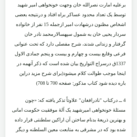
برعلیه امارت نصرالله خان وجهت خونخواهی امیر شهید
توسط یک تعداد محدود عساکر براه افتاد و درنتیجه بعضی
اشخاص مظنون درشهادت امیر ازجمله 15 نفر از خانواده
سردار یحیی خان به شمول سپهسالارمحمد نادر خان
گرفتار و زندانی شدند، شرح مفصلی دارد که تحت عنوانی
فرعی وقایع بیست و چهارم و بیست و پنجم جمادی الاول
1337ق درسراج التواریخ بیان شده است که ذکر آنهمه در
اینجا موجب طوالت کلام میشود(برای شرح مزید دراین
باره دیده شود کتاب مذکور: صفحه 700 تا 708)
4 ــ درکتاب "نادرافغان" علاوتاً تذکر یافته که: «چون
مسئلۀ خونخواهی امیرشهید یک آلۀ موفقیت حکومت امانی
و بهترین ذریعۀ بدنام ساختن آن اراکین سلطنتی قرار داده
شده بود که در مشرقی به متابعت معین السلطنه و دیگر