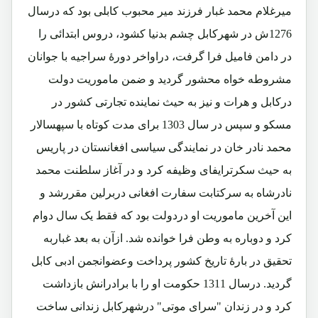
میرغلام محمد غبار فرزند میر محبوب کابلی بود که درسال
1276ش در شهرکابل چشم بدنیا کشود، دروس ابتدائی را
در دامن فامیل فرا گرفت، دراواخر دورۀ سراجیه با جوانان
مشروطه خواه محشور گردید و ضمن ماموریت دولت
درکابل و هرات و نیز به حیث نماینده تجارتی کشور در
مسکو و سپس در سال 1303 برای مدت کوتاه با سپهسالار
محمد نادر خان در نمایندگی سیاسی افغانستان در پاریس
به حیث سکرترایفای وظیفه کرد و در آغاز سلطنت محمد
نادرشاه به سرکتابت سفارت افغانی دربرلین مقررشد و
این آخرین ماموریت او دردولت بود که فقط یک سال دوام
کرد و دوباره به وطن فرا خوانده شد. ازآن به بعد غباربه
تحقیق در بارۀ تاریخ کشور پرداخت وعضوانجمن ادبی کابل
گردید. درسال 1311 حکومت او را با برادرانش بازداشت
کرد و در زندان "سرای موتی" درشهرکابل زندانی ساخت