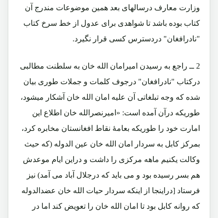
وزارت معارف درسالهای بعد همین موضوعات مندرج آن
کتاب بوده باشد تا شواهدی برای عدول از خط سرخ کتاب
"نادرافغان" دردسترس کسی قرار نگیرد.
2 ــ راجع به رسیدن امیرامان الله خان به سلطنت مطالبی
درکتاب "نادرافغان" درجوف کلمات و جملات طوری بیان
شده که وجه تبلغاتی آن علیه امان الله خان آشکار میشود،
طوریکه درآن آمده است: «امیرنصرالله خان اطلاع این
امارت خود را طوریکه بعامۀ نقاط افغانستان مخابره کرد،
بمرکز کابل به سردار امان الله خان عین الدوله (که حیث
وکالت یکنیم ماهه مرکزی را داشت و دراین ایام موعدش
هم بسر رسیده بود و می باید که درجلال آباد می آمد) نیز
فرستاد [دراینجا از اینکه سردار حیات الله خان عضدالدوله
که روانه کابل بود تا امان الله خان را تعویض کند اما در