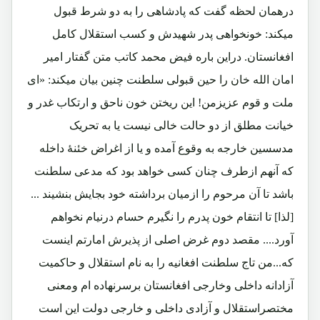
درهمان لحظه گفت که پادشاهی را به دو شرط قبول
میکند: خونخواهی پدر شهیدش و کسب استقلال کامل
افغانستان. دراین باره فیض محمد کاتب متن گفتار امیر
امان الله خان را حین قبولی سلطنت چنین بیان میکند: «ای
ملت و قوم عزیزمن! این ریختن خون ناحق و ارتکاب غدر و
خیانت مطلق از دو حالت خالی نیست یا به تحریک
مدسسین خارجه به وقوع آمده و یا از اغراض خئنۀ داخله
که آنهم ازطرف چنان کسی خواهد بود که مدعی سلطنت
باشد تا آن مرحوم را ازمیان برداشته خود بجایش بنشیند ...
[لذا] تا انتقام خون پدرم را نگیرم حسام درنیام نخواهم
آورد.... مقصد دوم غرض اصلی از پذیرش امارتم اینست
که...من تاج سلطنت افغانیه را به نام استقلال و حاکمیت
آزادانه داخلی وخارجی افغانستان برسرنهاده ام ومعنی
مختصراستقلال و آزادی داخلی و خارجی دولت این است