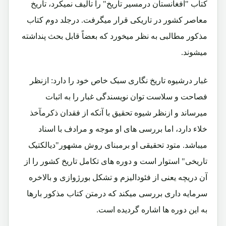
کتاب "افغانستان درمسیر تاریخ" را تألیف نمیکرد، تاریخ
معاصر کشور در تاریکی قرار میگرفت. درجلد دوم کتاب
مذکور مطالبی به نظر میخورد که بعضاً قابل بحث پنداشته
میشوند.
غبار درشیوه تاریخ نگاری سبک خاص خود را دارد: ازنظر
فصاحت و سلاست توان نویسندگی غبار را به اثبات
میرساند و ازنظر شیوه تحقیق با آنکه از فقدان ذکرمآخذ
خلاء دارد، اما بررسی های او موجه و مرادف با اسناد
میباشد. متود تحقیقی او برمبنای روش مشهور"دیالکتیک
تاریخی" استوار است و دوره های تکامل تاریخ کشور را از
آن دریچه یعنی از فئودالیزم و تشکل بورژوازی و بالاخره
سرمایه داری بررسی میکند که درمتن کتاب مذکور بارها
به این دوره ها اشاره گردیده است.