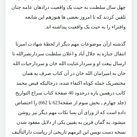
چهل سال سلطنت به حیث یک واقعیت دراذهان عامه چنان
تلقین کردند که تا امروز بعضی ها هنوزهم این شایعه
وافتراء را به حیث یک واقعیت پنداشته اند.
گذشته ازآن موضوعات مهم دیگر از لحظۀ شهادت امیرتا
انتقال جنازه به جلال آباد و اعلان سلطنت سردارنصرالله تا
ارسال بیعت او و سردارعنایت الله خان و سردارحیات الله
خان به امیرامان الله خان در آن کتاب صرف به همان
مختصریک جمله کوتاه اکتفاء شده، درحالیکه فیض محمد
کاتب درهمین باره درحدود 40 صفحۀ کتاب سراج التواریخ
(جلد چهارم ـ بخش سوم از صفحه623 تا 662) را اختصاص
داده است که از ورای آن بسا نکات مهم دیگر نیز روشن
میشود. به گمان قرین به یقیین یکی از دلایل مفقود شدن
نسخه دست نویس این اثرمهم تاریخی از ریاست دارالتألیف