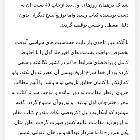
شد که درهمان روزهای اول بعد ازچاپ 40 نسخه آن به
دست نویسنده کتاب رسید واما توزیع نسخ دیگرآن بدون
دلیل معطل و سپس توقیف گردید.
با آنکه غبار تاحدی بارعایت حساسیت های سیاسی آنوقت
بخصوص مباحث قسمت های اخیرجلد اول را با احتیاط
کامل و براقتضای شرایط حاکم درکشور نگاشته و سعی
کرده بود از خط سرخ تاریخ نویسی آن عصرعدول نکند، ولو
که اینکار با کتمان حقایق تاریخی توأم باشد، با آنهم مطالب
جزوی ازنظر مقامات به دور نمانده و موجب شد تا کتاب به
مجرد ختم چاپ اول توقیف و توزیع آن ممنوع گردد. گفته
میشود که اینکاربه دلیل ذکربعضی نکات مندرج کتاب مغایر
به لزوم دید مقامات عالیه کشورصورت گرفت، طورمثال
یکی هم درج نامۀ سردارعبدالقدوس خان عنوانی شمس