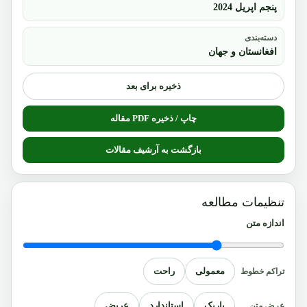
پنجم اپریل 2024
دسته‌بندی
افغانستان و جهان
ذخیره برای بعد
چاپ / ذخیره PDF مقاله
بازگشت به آرشیف مقالات
تنظیمات مطالعه
اندازه متن
معمولی
راحت
تراکم خطوط
باریک
استاندارد
عریض
عرض متن