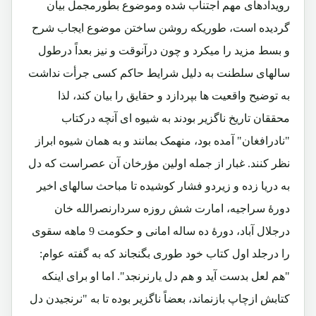
رویدادهای مهم اجتناب شده وموضوع بطورمجمل بیان
گردیده است، طوریکه روشن ساختن موضوع ایجاب شرح
و بسط مزید را میکرد و چون درآنوقت و نیز بعداً درطول
سالهای سلطنت به دلیل شرایط حاکم کسی جرأت نداشت
به توضیح واقعیت ها بپردازد و حقایق را بیان کند، لذا
محققان تاریخ ناگزیر بودند به شیوه ای آنچه درکتاب
"نادرافغان" آمده بود، منهمک بمانند و به همان شیوه ابراز
نظر کنند. غبار از جمله اولین مؤرخان آن عصراست که دل
به دریا زده و زیردو فشار کوشیده تا مباحث سالهای اخیر
دورۀ سراجیه، امارت شش روزه سردارنصرالله خان
درجلال آباد، دورۀ ده ساله امانی و حکومت 9 ماهه سقوی
را درجلد اول کتاب خود طوری بگنجاند که به گفته عوام:
"هم لعل بدست آید و هم دل یارنرنجد". اما او برای اینکه
کتابش ازچاپ بازنماند، بعضاً ناگزیر بوده تا به "نرنجیدن دل