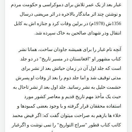
غبار بعد از یک عمر تلاش برای دموکراسی و حکومت مردم
و نوشتن چند اثر ماندگار بالاخره در اثر مریضی درسال
1356ش (1978م) در برلین وفات کرد و جنازه اش به کابل
انتقال ودر شهدای صالحین به خاک سپرده شد.
آنچه نام غبار را برای همیشه جاودان ساخت، همانا نشر
کتاب مشهور او "افغانستان در مسیر تاریخ" در دو جلد
است که جلد اول آن در زمان حیاتش بعد از نشر برای
مدتی توقیف شد و اما جلد دوم را بعد از وفات او پسرش
حشمت خلیل به نشر رسانید. جلد اول بعد از نشر تاحال به
حیث یک مأخذ مهم تاریخ قدیم و معاصر کشور مورد
استفاده محققان قرار گرفته و با وجود بعضی کمبودها و
خلاء ها بازهم به صراحت میتوان گفت که: اگر فیض محمد
کاتب کتاب قطور "سراج التواریخ" را نمی نوشت و اگرغبار