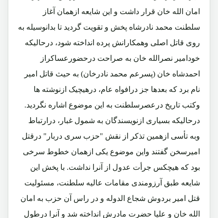
امان الله خان قرار داشت و این شایعه ازهمان آغاز
سلطنت محمد نادرشاه پخش و تقویت گردید تا بدانوسیله به
روی قاتل اصلی وهمکارانش پرده انداخته شود، درحالیکه
خودامیر نصرالله خان به صراحت درحضورعساکراز
احمدشاه خان (پسرعم محمد نادرخان) به حیث قاتل امیر
نام برد که بعدها جز درافواه عام، درهیچیک ازنوشته ها
وکتب تاریخ درعصرسلطنت به این موضوع اشاره نگردید.
درحالیکه بسیاری ازنویسندگان به شمول غبار، درارتباط
وبه تأسی ازهمین تذکر از نقش "حزب سری دربار" درقتل
امیرسخن گفتند واین موضوع یکی ازهمان خطوط سرخی
بود که هیچکس جرأت عدول از آنرا نداشت. با پخش این
شایعه طبق آرزومندی مقامات عالیه سلطنت، مسئولیت
قتل امیر بردوش شجاع الدوله و در راس آن حزب به امان
الله خان و علیا حضرت مادرش انداخته شد و آنرا درطول