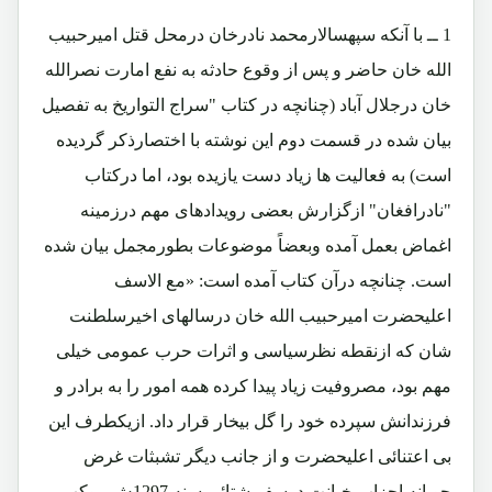
1 ــ با آنکه سپهسالارمحمد نادرخان درمحل قتل امیرحبیب
الله خان حاضر و پس از وقوع حادثه به نفع امارت نصرالله
خان درجلال آباد (چنانچه در کتاب "سراج التواریخ به تفصیل
بیان شده در قسمت دوم این نوشته با اختصارذکر گردیده
است) به فعالیت ها زیاد دست یازیده بود، اما درکتاب
"نادرافغان" ازگزارش بعضی رویدادهای مهم درزمینه
اغماض بعمل آمده وبعضاً موضوعات بطورمجمل بیان شده
است. چنانچه درآن کتاب آمده است: «مع الاسف
اعلیحضرت امیرحبیب الله خان درسالهای اخیرسلطنت
شان که ازنقطه نظرسیاسی و اثرات حرب عمومی خیلی
مهم بود، مصروفیت زیاد پیدا کرده همه امور را به برادر و
فرزندانش سپرده خود را گل بیخار قرار داد. ازیکطرف این
بی اعتنائی اعلیحضرت و از جانب دیگر تشبثات غرض
جویانه احزاب خیانت درسفر شتائی سنه 1297ش موکب