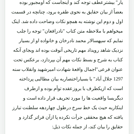
یار" بیشترعطف توجه کند و اینجاست که اومجبور بوده
بعضاً از بیان حقایق به نحوی طفره برود، چنانچه در قسمت
اول و دوم این نوشته به همچو نکات وضاحت داده شد. اینک
میخواهم با ملاحظه متن کتاب "نادرافغان" توجه را جلب
نمایم که سپهسالار محمد نادرخان و خانواده او از بسیار
نزدیک شاهد رویداد مهم تاریخی آنوقت بوده اند وبجای آنکه
کتاب به شرح و بسط نکات مهم آن بپردازد، برعکس تحت
عنوان فرعی"اجمال واقعۀ شهادت امیرشهید وانقلاب سنه
1297 جلال آباد" با بسیاراختصاربه بیان مطالبی پرداخته
است که ازیکطرف با بروزعقده توأم بوده و ازطرف
دیگربسا واقعیت ها را مورد تحریف قرار داده است و
اینکاربه حیث یک خط سرخ درطول چهاردهه سلطنت تبارز
یافته که هیچ محققی جرأت نکرده پا ازآن فراتر گذارد و
حقایق را بیان کند، از جمله نکات ذیل: