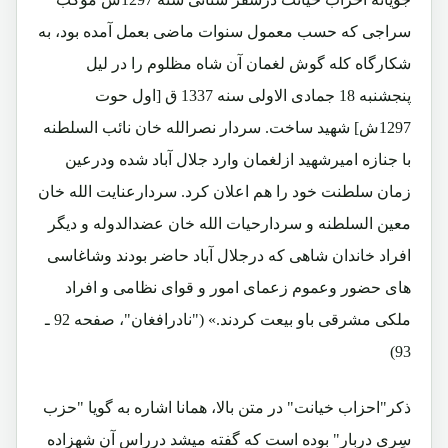
سراجی که حسب معمول سنوات ماضی بعمل آمده بود، به
شکارگاه کله گوش لغمان آن شاه مظلوم را در لیل
پنجشنبه 18 جمادی الاولی سنه 1337 ق [اول حوت
1297ش] شهید ساخت. سردار نصرالله خان نائب السلطنه
با جنازه امیرشهید ازلغمان وارد جلال آباد شده ودرعین
زمان سلطنت خود را هم اعلان کرد. سردارعنایت الله خان
معین السلطنه و سردارحیات الله خان عضدالدوله و دیگر
افراد خاندان شاهی که درجلال آباد حاضر بودند وشاغاسی
های حضور وعموم زعمای امور و قوای نظامی و افراد
ملکی مشرقی باو بیعت کردند.» ("نادرافغان"، صفحه 92 ـ
93)
ذکر"احزاب خیانت" در متن بالا، همانا اشاره به گویا "حزب
سِری دربار" بوده است که گفته میشد درراس آن شهزاده