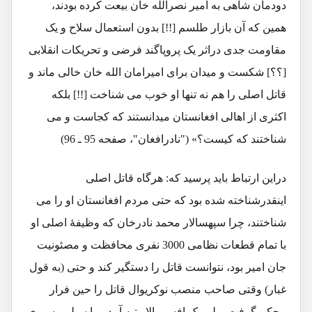
دودمان شاهی به امیر نصرالله خان بیعت کرده بودند،
همین که آن بازار طلسم [!!] بدون استعمال سلاح و یک
مقاومت جدی دراثر یک پروپاگند فرضی و تحریکات انقلابی
[؟؟] شکست و میدان برای امیرامان الله خان خالی ماند و
قاتل اصلی را هم نه تنها او خوب می شناخت [!!] بلکه
اکثری از اهالی افغانستان میدانستند که کجاست و می
شناختند که کیست؟» ("نادرافغان"، صفحه 95 ـ 96)
دراین ارتباط باید پرسید که: هرگاه قاتل اصلی
اینقدرشناخته شده بود که حتی مردم افغانستان او را می
شناختند، چرا سپهسالار محمد نادرخان که وظیفۀ اصلی او
با تمام قطعات نظامی 3000 نفری محافظت و مصئونیت
جان امیر بود، نتوانست قاتل را دستگیر کند و حتی (به قول
غبار) وقتی صاحب منصب نوکریوال قاتل را حین فرار
محکم گرفت، ولی یک افسر بالا رتبه آمد و با سیلی به روی