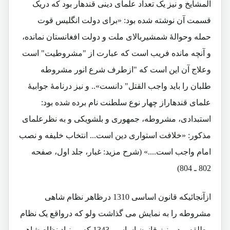
المشایخ و نیز یک تعداد علمای دینی قندهار بود که دریک
قسمت آن نوشته شده بود: «برای دولت انگلیس قوت
حمله وحوالۀ شمشیربالای ملت و دولت افغانستان نمانده،
و آنچه مانده فریب است که عبارت از "مشروطیت" است
وعلاج آن این است که "ازطرف شرع انور مشروطه
طلبان را باید واجب القتل" دانست».. و نیز درنامۀ جوابیۀ
علمای قندهاراز چهار نوع سلطنت نام برده شده بود:
استبدادی، مشروطه، جمهوری و بلشویکی و به نظرعلمای
مذکور: «خلافت استواری دین است... انتخاب خلیفه و نصب
امام واجب است....» (شرح مزید: غبار، جلد اول، صفحه
802 ـ 804)
ازآنجائیکه قانون اساسی 1310 درظاهر نظام شاهی
مشروطه را به نمایش می گذاشت ولو که درواقع یک نظام
مطلقه بود و نیز قانون اساسی 1343 که بربنیاد نظام شاهی