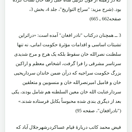
بود. (شرح مزید: "سراج التواریخ"، جلد 4، بخش 3،
صفحه662 ـ 665)
3 ــ همچنان درکتاب "نادر افغان" آمده است: «دراثراین
تشبثات اساسی و اقدامات مؤثرۀ حکومت امانی، نه تنها
سلطنت نصرالله خان سقوط بلکه یک هرج و مرج شدیدی
سرتاسر مشرقی را فرا گرفت، اشخاص معظم و اراکین
بزرگ حکومت سراجیه که درآن ضمن خاندان سرداریحیی
خان و فامیل امیرنصرالله خان و منسوبین و متعلقین
سردارعنایت الله خان معین السلطنه هم شامل بودند، یکی
بعد از دیگری بندی شده محبوساً بکابل فرستاده شدند.»
("نادرافغان"، صفحه 95)
فیض محمد کاتب دربارۀ قیام عساکردرشهرجلال آباد که