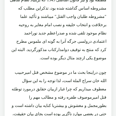
مشروطه اساس گذاشته شده بود، تذکراین مطلب که
"مشروطه طلبان واجب القتل" میباشند و تأکید علما
برخلافت و انتخاب خلیفه و نصب امام مغایر به روحیه
نظام موجود تلقی شده و صدراعظم جدید نوراحمد
اعتمادی درولسی جرگه آنرا به گونه ای ملموس مطرح
کرد که منتج به توقیف دوامدارکتاب مذکورگردید. البته این
موضوع یکی ازچند مثال دیگر بوده است.
چون دراینجا بحث ما در موضوع مشخص قتل امیرحبیب
الله خان سراج الملة است، لذا توجه را به این سؤال
معطوف میداریم که چرا غبار ازبیان حقایق درمورد توطئه
قتل امیرموصوف طفره رفته و مطالب مهم را
بطورمجمل و مغشوش و بیشتربا کنایه بیان داشته است و
حتی در بعضی موارد ناگزیر بوده است بجای بیان حقیقت،