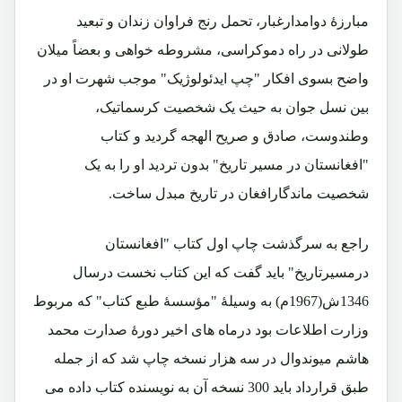
مبارزۀ دوامدارغبار، تحمل رنج فراوان زندان و تبعید
طولانی در راه دموکراسی، مشروطه خواهی و بعضاً میلان
واضح بسوی افکار "چپ ایدئولوژیک" موجب شهرت او در
بین نسل جوان به حیث یک شخصیت کرسماتیک،
وطندوست، صادق و صریح الهجه گردید و کتاب
"افغانستان در مسیر تاریخ" بدون تردید او را به یک
شخصیت ماندگارافغان در تاریخ مبدل ساخت.
راجع به سرگذشت چاپ اول کتاب "افغانستان
درمسیرتاریخ" باید گفت که این کتاب نخست درسال
1346ش(1967م) به وسیلۀ "مؤسسۀ طبع کتاب" که مربوط
وزارت اطلاعات بود درماه های اخیر دورۀ صدارت محمد
هاشم میوندوال در سه هزار نسخه چاپ شد که از جمله
طبق قرارداد باید 300 نسخه آن به نویسنده کتاب داده می