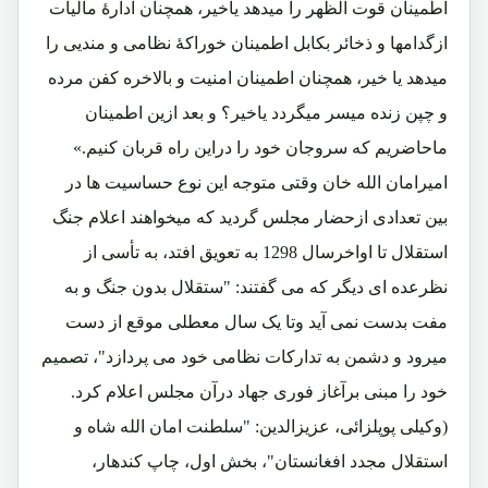
اطمینان قوت الظهر را میدهد یاخیر، همچنان ادارۀ مالیات
ازگدامها و ذخائر بکابل اطمینان خوراکۀ نظامی و مندیی را
میدهد یا خیر، همچنان اطمینان امنیت و بالاخره کفن مرده
و چپن زنده میسر میگردد یاخیر؟ و بعد ازین اطمینان
ماحاضریم که سروجان خود را دراین راه قربان کنیم.»
امیرامان الله خان وقتی متوجه این نوع حساسیت ها در
بین تعدادی ازحضار مجلس گردید که میخواهند اعلام جنگ
استقلال تا اواخرسال 1298 به تعویق افتد، به تأسی از
نظرعده ای دیگر که می گفتند: "ستقلال بدون جنگ و به
مفت بدست نمی آید وتا یک سال معطلی موقع از دست
میرود و دشمن به تدارکات نظامی خود می پردازد"، تصمیم
خود را مبنی برآغاز فوری جهاد درآن مجلس اعلام کرد.
(وکیلی پوپلزائی، عزیزالدین: "سلطنت امان الله شاه و
استقلال مجدد افغانستان"، بخش اول، چاپ کندهار،