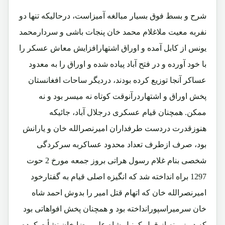
شرح و بسط فوق بسیار مبالغه آمیزاست، درحالیکه تنها دو
نفربه معیت ملاغلام محمد خان پنجات باشی و سردارمحمد
یونس از کابل آمده و اوراق اشتهارافزایش معاش عسکر را
با خود آورده و در فتح آباد پیاده شده و اوراق را به معدود
عساکر آنجا توزیع کرده بودند، دردیگر ساحات افغانستان
پخش اوراق و اشتهاردرآنوقت کوتاه نه میسر بود و نه
ممکن. همچنان قیام عسکری درجلال آباد، جائیکه
هنوزقدرت دردست طرفداران امیرنصرالله خان و یارانش
بود، صرف ازطرف تعداد محدود عساکربه سرکردگی
شخصی بنام غلام رسول هراتی بروز جمعه مورخ 2 حوت
1297 براه انداخته شد که انگیزه اصلی قیام به گفتارخود
امیرنصرالله خان که اتهام قتل امیر را بدوش احمد شاه
خان سرمیراسپورانداخته بود و همچنان پخش افواهاتی بود
که در زمینه از قول کرنیل شاه علی رضا خان نشأت کرده