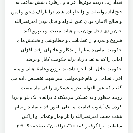
تعداد زیاد ذریعه موترها اعزام و درظرف شش ساعت به
فتح آباد مواصلت و ازآنجا پیاده شده دراطراف ذیحق و امین
و صالح الاماره بودن عین الدوله و قاتل بودن امیرنصرالله
خان و ذی دخل بودن تمام هیئت معیت او به پروپاگند
شروع و بمردم از عطاپاشی و خطاپوشی و بخشش های
حکومت امانی داستانها را تذکار واعلانهای رقت افزای
امانی را که به تعداد زیاد برله حکومت کابل و برضد
حکومت جلال آباد با خود داشتند، توزیع وعامۀ اهالی وتمام
افراد نظامی را بنام خونخواهی امیر شهید تخصیص داده می
گفتند که عین الدوله تنخواه عسکری را فی ماه بیست
روپیه منظور و به عسکر امرمیکند تا درالقای یک بلوا و برپا
کردن یک آشوب قیامت نما علی الفور اقدام نمایند و تمام
هیئت معیت امیرنصرالله را تار ومار وعمائی و اراکین
سلطنت آنرا گرفتار کنند.» ("نادرافغان"، صفحه 93 ـ 95)