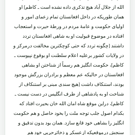
الله از جلال آباد هیچ تذکری داده نشده است ـ کاظم] او
همان طوریکه در داخل افغانستان تمام زعمای امور و
اولیای حکومت و عامۀ مردم در ورطۀ حیرت و استعجاب
افتاده در موضوع قبولیت او به شاهی افغانستان تردد
داشتند [چگونه تردد که حتی کوچکترین مخالفت درمرکز و
در ولایات کشور برعلیه اعلام سلطنت او بوقوع نپیوست ـ
کاظم]، حکومت انگلیز هم رسماً از شناختن او بشاهی
افغانستان در حالیکه عم معظم و برادران بزرگش موجود
بودند، استنکاف داشت [هیچ سندی مبنی بر استنکاف از
شناخت او به پادشاهی از طرف انگلیس در دست نیست ـ
کاظم]، دراین موقع شاه امان الله خان بحیرت افتاد که
بکدام اصول جلب توجه ملت را بخود حاصل و هم حکومت
انگلیز را بشاهی خود قانع سازد. همان بود بدون تدقیق و
سنجش درموقعیکه ازعسکر و ذخائرحربی خود هم