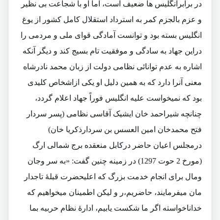
در برابرانگلیس ها ضعیف است، اما او با شجاعت بی نظیر
و عزم بالجزم کمر به استرداد استقلال کامل کشور از یوغ
انگلیس بسته بود و توانست آمادگی قوای ملی و مردمی را
دراین جهاد به سادگی و موفقیت تام بسیج کند و دیگر آنکه
اشاره به عدم توانائی نظامی دولت از زبان محمد نادرشاه
معنی آنرا دارد که به همین دلیل او یکی ازاشخاص کلیدی
بود که نمیخواست علیه انگلیس فوراً جهاد اعلام گردد،
چنانچه شیراحمد خان ایشیک آقاسی نظامی (پسر سردار
فتح محمدخان امین العسس بن سردارذکریا خان)
درمجلس اعیان حاضر درکابل منعقده برج شمالی ارگ
(مورخ 2 حوت 1297) در زمینه چنین گفت: «به سر وجان
ومال برای انجام خدمت بزرگ که اعلیحضرت قبلۀ تاجدار
مان میفرمایند، حاضریم،ر و لیکن اطمینان میخواهیم که
خداناخواسته اگر ما شکست یابیم، ادارۀ نظام حربیه بما