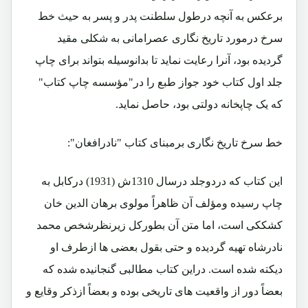
برعکس به آنچه درطول سلطنت پدر و پسر به حیث خط
سرخ درمورد تاریخ نگاری عصرامانی به شکلی مقید
گردیده بود، آنرا رعایت نماید تا بدانوسیله بتواند برای چاپ
جلد اول کتاب خود جواز طبع را در"مؤسسه چاپ کتاب"
که یک چاپخانه دولتی بود، حاصل نماید.
خط سرخ تاریخ نگاری برمبنای کتاب "نادرافغان":
این کتاب که دردوجلد درسال 1310ش (1931) درکابل به
چاپ رسیده ومؤلف آن ظاهراً مولوی برهان الدین خان
کشککی است، اما متن آن بطورکل زیرنظرشخص محمد
نادرشاه تهیه گردیده و حتی بقول بعضی ها ازطرف او
دیکته شده است. دراین کتاب مطالبی گنجانیده شده که
بعضاً دور از واقعیت های تاریخی بوده و بعضاً ازذکر وقایع و