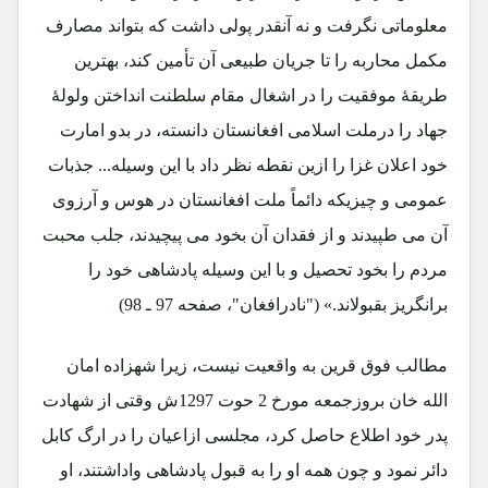
معلوماتی نگرفت و نه آنقدر پولی داشت که بتواند مصارف
مکمل محاربه را تا جریان طبیعی آن تأمین کند، بهترین
طریقۀ موفقیت را در اشغال مقام سلطنت انداختن ولولۀ
جهاد را درملت اسلامی افغانستان دانسته، در بدو امارت
خود اعلان غزا را ازین نقطه نظر داد با این وسیله... جذبات
عمومی و چیزیکه دائماً ملت افغانستان در هوس و آرزوی
آن می طپیدند و از فقدان آن بخود می پیچیدند، جلب محبت
مردم را بخود تحصیل و با این وسیله پادشاهی خود را
برانگریز بقبولاند.» ("نادرافغان"، صفحه 97 ـ 98)
مطالب فوق قرین به واقعیت نیست، زیرا شهزاده امان
الله خان بروزجمعه مورخ 2 حوت 1297ش وقتی از شهادت
پدر خود اطلاع حاصل کرد، مجلسی ازاعیان را در ارگ کابل
دائر نمود و چون همه او را به قبول پادشاهی واداشتند، او