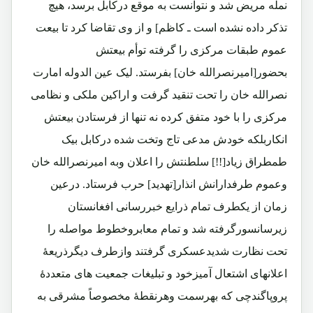
نمله مریض شد و نتوانست به موقع درکابل برسد، هیچ
تذکر داده نشده است ـ کاظم] و از وی تقاضا کرد تا بیعت
عموم طبقات مرکزی را گرفته توأم بیعتش
بحضور[امیرنصرالله خان] بفرستد. لیک عین الدوله امارت
نصرالله خان را تحت تنقید گرفت و اراکین ملکی و نظامی
مرکزی را با خود متفق کرده نه تنها از فرستادن بیعتش
انکاربلکه خودش مدعی تاج وتخت شده درکابل بیک
طمطراق زیاد[!!] سلطنتش را اعلان وبه امیرنصرالله خان
وعموم طرفدارانش انذار[تهدید] حرب فرستاد. درعین
زمان از یکطرف تمام ذرایع خبررسانی افغانستان
زیرسانسورگرفته شد و تمام معابروخطوط مواصله را
تحت نظارت شدیدعسکری گرفتند وازطرف دیگرذریعۀ
اعلانهای اشتعال آمیزخود و تبلیغات جمعیت های متعددۀ
پروپاگندچی که بهرسمت وهرنقطۀ مخصوصاً مشرقی به