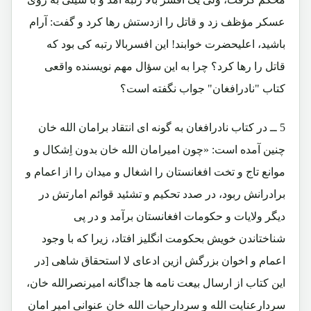
عسکر مؤظف زد و قاتل را ازدستش رها کرد و گفت: آرام
باشید، اعلیحضرت خوابند! این افسربالا رتبه کی بود که
قاتل را رها کرد؟ چرا به این سؤال مهم نویسنده واقعی
کتاب "نادرافغان" جواب نگفته است؟
5 ــ در کتاب نادرافغان به گونه ای انتقاد برامان الله خان
چنین آمده است: «چون امیرامان الله خان بدون اِشکال و
موانع تاج و تخت افغانستان را اشغال و میدان را از اعمام و
برادرانش ربود، در صدد تحکیم و تشئید قوائم امارتش در
دیگر ولایات و حکومات افغانستان برآمد و در پی
شناختاندن خویش بحکومت انگلیز افتاد، زیرا که با وجود
اعمام و اخوان بزرگش ازین ادعای لا استحقاق شاهی [در
این کتاب از ارسال بیعت نامه ها جداگانه امیرنصرالله خان،
سردارعنایت الله و سردارحیات الله خان عنوانی امیر امان