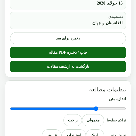
15 جولای 2020
دسته‌بندی
افغانستان و جهان
ذخیره برای بعد
چاپ / ذخیره PDF مقاله
بازگشت به آرشیف مقالات
تنظیمات مطالعه
اندازه متن
معمولی
راحت
تراکم خطوط
باریک
استاندارد
عریض
عرض متن