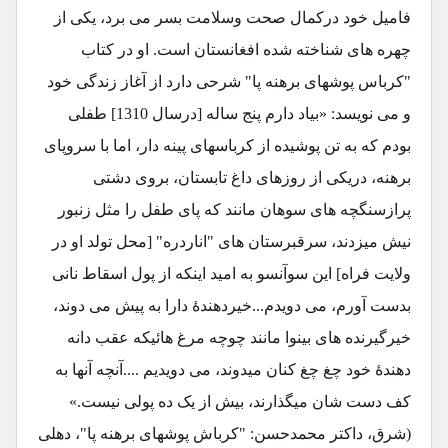
فامیل خود درکمال صحت وسلامت بسر می برد، یکی از
چهره های شناخته شده افغانستان است. او در کتاب
"کرباس پوشهای برهنه پا" شرحی دارد از آغاز زندگی خود
و می نویسد: «بیاد دارم پنج ساله [درسال 1310] طفلی
بودم که به تن پوشیده از کرباسهای پینه دار، اما با سروپای
برهنه، دریکی از روزهای داغ تابستان، بروی دشتی
پرازسنگچه های سوهان مانند که پای طفل را مثل زنبور
نیش میزدند، سرقبرستان های "اناردره" [محل تولد او در
ولایت فراه] این سوآنسو به امید اینکه از پول اسقاط نانی
بدست آورم، می دویدم...خیردهندۀ دارا به پیش می دوند،
خیرگیرنده های بینوا مانند چوچه مرغ هائیکه عقب دانه
دهندۀ خود چغ چغ کنان میدوند، می دویدیم ....آنچه آنها به
کف دست شان میگذارند، بیش از یک ده پولی نیست.»
(شرق، داکتر محمدحسن: "کرباش پوشهای برهنه پا"، دهلی