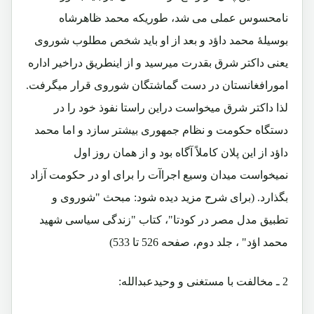
نامحسوس عملی می شد، طوریکه محمد ظاهرشاه
بوسیلۀ محمد داؤد و بعد از او باید شخص مطلوب شوروی
یعنی داکتر شرق بقدرت میرسید و از اینطریق دراخیر اداره
امورافغانستان در دست گماشتگان شوروی قرار میگرفت.
لذا داکتر شرق میخواست دراین راستا نفوذ خود را در
دستگاه حکومت و نظام جمهوری بیشتر سازد و اما محمد
داؤد از این پلان کاملاً آگاه بود و از همان روز اول
نمیخواست میدان وسیع اجراآت را برای او در حکومت آزاد
بگذارد. (برای شرح مزید دیده شود: مبحث "شوروی و
تطبیق مدل مصر در کودتا"، کتاب "زندگی سیاسی شهید
محمد اؤد" ، جلد دوم، صفحه 526 تا 533)
2 ـ مخالفت با مستغنی و وحیدعبدالله: