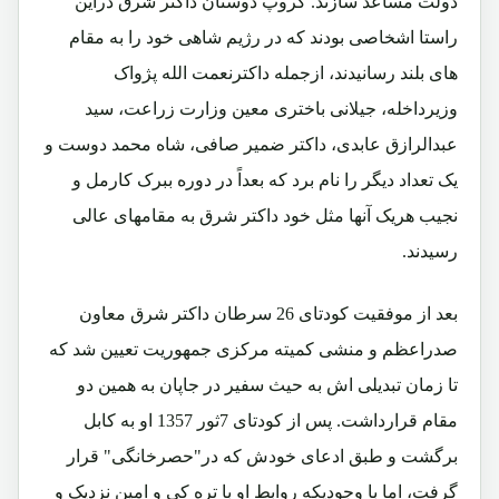
دولت مساعد سازند. گروپ دوستان داکتر شرق دراین
راستا اشخاصی بودند که در رژیم شاهی خود را به مقام
های بلند رسانیدند، ازجمله داکترنعمت الله پژواک
وزیرداخله، جیلانی باختری معین وزارت زراعت، سید
عبدالرازق عابدی، داکتر ضمیر صافی، شاه محمد دوست و
یک تعداد دیگر را نام برد که بعداً در دوره ببرک کارمل و
نجیب هریک آنها مثل خود داکتر شرق به مقامهای عالی
رسیدند.
بعد از موفقیت کودتای 26 سرطان داکتر شرق معاون
صدراعظم و منشی کمیته مرکزی جمهوریت تعیین شد که
تا زمان تبدیلی اش به حیث سفیر در جاپان به همین دو
مقام قرارداشت. پس از کودتای 7ثور 1357 او به کابل
برگشت و طبق ادعای خودش که در"حصرخانگی" قرار
گرفت، اما با وجودیکه روابط او با تره کی و امین نزدیک و