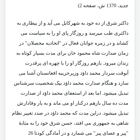
جدید، 1370 ش، صفحه 2)
داکتر شرق از ده خود به شهرکابل می آید و از بیطاری به
داکتری طب میرسد و روزگار پای او را به سیاست می
کشاند و در زمره جوانان فعال در "اتحادیه محصلان" در
زمان صدارت شاه محمود خان برای مدت بسیار کوتاه به
زندان میرود. بازهم روزگار او را با چهره ای پرقدرت
آنوقت سردار محمد داؤد وزیرحربیه افغانستان آشنا می
سازد و هنگام صدارت محمد داؤد بیک شخصیت سرشناس
تبدیل میشود. اما بعد از استعفای محمد داؤد از صدارت
مدت ده سال بازهم درکنار او می ماند و به یار وفادارش
تبدیل میشود. دراین مدت که محمد داؤد در صدد تغییر نظام
شاهی به جمهوری می افتد، حسن شرق خود را به مثابۀ
"پیر و عصای پیر" می شمارد و در آمادگی کودتا 26