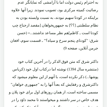
به احترام رئیس دولت اما با آرامشی که نمایانگر عدم
رضائیت کمیته مرکزی بود، تصویب نمودند. زیرا آنها علاوه
براینکه در کودتا سهیم نبودند، به نسبت وابسته بودن به
نظام سلطنتی [؟؟] به جمهوریخواهان [مقصد ازجناح چپ
کودتا است ـ کاظم]هم نظر مساعد نداشتند...» (حسن
شرق: "کودتای پنجم سرخ و سیاه؟" ـ قسمت سوم، افغان
جرمن آنلاین، صفحه 9)
داکتر شرق که متن فوق الذکر را در آخرین کتاب خود
(منتشره سال 1394) نوشته اما درکتاب اول خود (کرباس
پوشها...) ذکر نکرده است، با آنهم از این معلوم میشود که
داکترشرق و رفقایش که بعداً آنها را به "جمهوری خواهان"
مسمی ساخته است، از همان روزهای اول برای خود پلان و
هدف خاص در سر داشتند و میخواستند تا محمد داؤد را در