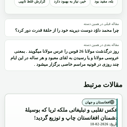
بله، مفید بود
خیر، نیاز به بهبود دارد
گزارش غلط تایپی
مقاله قبلی در همین دسته
چرا محمد داؤد دوست دیرینه خود را از حلقۀ قدرت دور کرد؟
مقاله بعدی در همین دسته
روز درگذشت مولانا 26 قوس را عرس مولانا میگویند . بمعنی
عروسی مولانا و یا رسیدن به لقای معبود و هر ساله در این ایام
چند روزی در قونیه مراسم خاصی برگزار میشود .
مقالات مرتبط
افغانستان و جهان
عکس تقلبی و تبلیغاتی ملکه ثریا که بوسیلۀ
دشمنان افغانستان چاپ و توزیع گردید!
تاریخ: 2026-02-18