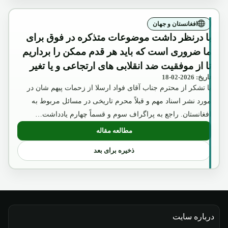
افغانستان و جهان
با درنظر داشت موضوعات متذکره در فوق برای
ما ضروری است که باید هر قدم ممکن را برداریم
تا از موفقیت ضد انقلابی های ارتجاعی و یا تغیر
تاریخ: 2026-02-18
موضع حفیظ الله امین به طرف غرب جلوگیری
با تشکر از محترم جناب آقای فواد ارسلا از زحمات پیهم شان در
شود.»
مورد نشر اسناد مهم و قبلاً محرم تاریخی در مسائل مربوط به
افغانستان. راجع به پراگراف سوم و قسماً چهارم یادداشت…
مطالعه مقاله
: با درنظر داشت موضوعات متذکره در فوق ب
ذخیره برای بعد
درباره سایت