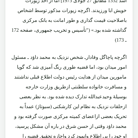
اسد 1352 مطابق 27 جولای 1973] اما از اخذ زیورات
خویش ابا ورزیدند. اگرچه زیورات مذکور توسط اشخاص
باصلاحیت قیمت گذاری و طور امانت به بانک مرکزی
گذاشته شده بود.» ("تأسیس و تخریب جمهوری، صفحه 172
ـ 173)
اگرچه پاچاگل وفادارـ شخص نزدیک به محمد داؤد ـ مسئول
امور میدان بود، اما قضیه طوری رنگ آمیزی شد که گویا
مامورین میدان از هدایت رئیس دولت اطلاع قبلی نداشتند
و مسافرت خانواده سلطنتی ازطریق وزارت خارجه
بوسیلۀ وحیدعبدالله تدارک دیده شده بود. به نظر بعضی
ازحلقات نزدیک به نظام این کارشکنی (سبوتاژ) عمداً به
تحریک بعضی ازاعضای کمیته مرکزی صورت گرفته بود و
محمد داؤد وقتی از حسن شرق در باره آن مشکل پرسید،
او خود را بی اطلاع وانمود کرد واجازه تحقیق قضیه را