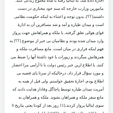
اجازه داده شد، به ایتالیا رفته با شاه مخلوع زندگی کنند.
مامورین وزارت خارجه که سند خود مختاری در دست
داشتند[؟؟]، بدون توجه و اعتناء به اینکه حکومت نظامی
است و میدان طیاره و آمد و شد مسافرین آن به ادارۀ
قوای هوائی تعلق گرفته، با ملکه و همراهانش جهت پرواز
وارد میدان شده بودند و نظامیان بی خبر از موضوع [؟؟] به
فهم اینکه فراری در میان است، مانع مسافرت ملکه و
همرهانش میگردند و زیورات با خود داشتۀ آنها را ضبط می
کنند. با اطلاع ازین خبر رئیس دولت با نا آرامی مرا احضار
و مورد سؤال قرار داد، درحالیکه از سرتا پای قضیه بی
اطلاع بودم، اجازۀ تحقیق خواستم. ولی قبل از همه به
آمریت میدان طیاره توسط پاچاگل وفادار هدایت دادند که
مانع سفر ملکه و همراهان نشوند. ملکه و همراهان به
سوی ایتالیا پرواز کردند،[11 روز بعد از کودتا یعنی بتاریخ 6