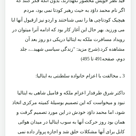
قید نظر خویش محصور نگهدارند، بدون آنکه فکر کنند که
اگر نام محمد داؤد به حیث رهبر کودتا نمی بود، مردم
هیچیک کودتاچی ها را نمی شناختند و اردو نیز ازقبول آنها ابا
می ورزید. بهر حال این آغاز کار بود که ادامه آنرا میتوان در
رویداد مسافرت ملکه به ایتالیا دریکی دو روز بعد آن
مشاهده کرد.(شرح مزید: "زندگی سیاسی شهید...، جلد
دوم، صفحه491 تا 495)
3 ـ مخالفت با اعزام خانواده سلطنتی به ایتالیا:
داکتر شرق طرفدار اعزام ملکه و فامیل شاهی به ایتالیا
نبود و میخواست که این تصمیم بوسیلۀ کمیته مرکزی اتخاذ
شود، اما محمد داؤد خودش در این مورد تصمیم گرفت و
همان بود روز حرکت آنها به سوب ایتالیا در میدان هوائی
کابل برای آنها مشکلات خلق شد و اجازه پرواز داده نمی