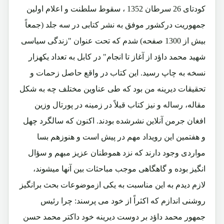
کودتای 26 سرطان 1352 ، سقوط سلطنت و اعلام اولین
جمهوریت درکشور موفق به نشر کتابی در سه جلد (جمعاً
بیش از 1300 صفحه) شدم که تحت عنوان "زندگی سیاسی
شهید محمد داؤد از آغاز تا انجام" در کابل به تعداد یکهزار
نسخه به چاپ رسید. این کتاب در واقع حاصل زحمات و
تحقیقات دیرینه من بود که طی عناوین مختلف چه به شکل
مقاله، رساله و نیز کتاب قبلاً در زمینه در پورتال وزین
افغان جرمن آنلاین نشرشده بودند. اکنون که سالگرد چهل
و هفتمین این رویداد مهم در پیش است و هنوزهم بسا
مواردی وجود دارند که نزد هموطنان عزیز مبهم و سؤال
انگیز بوده و گاهگاهی موجب مباحثات بین آنها میشوند،
لازم دیدم به این مناسبت به یکی ازموضوعات بحث برانگیز
روشنی اندازم که اکثراً از خود می پرسند: چرا رئیس
جمهور محمد داؤد بر دوست دیرینه خود داکتر محمد حسن