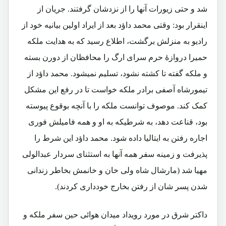
شد و حتی زیورات آنها را از نزدشان گرفتند. جریان از
اینقرار بود: وقتی محمد داؤد بعد از ایراد اولین بیانیه خود از
رادیو به منزلش برگشت، اطلاع رسید که به هدایت ملکه
حمیرا دروازۀ حرم سرای ارگ را محافظان از دورن بسته
و ملکه گفته تا کشته نشود، تسلیم نمیشود. محمد داؤد از
تیمورشاه آصفی برادر ملکه خواست تا در رفع این مشکل
کمک کند. موصوف توانست ملکه را با آنچه بوقوع پیوسته
بود، قناعت دهد، به شرطیکه به او و همه فامیلش فوری
اجاره رفتن به ایتالیا داده شود. محمد داؤد این شرط را
پذیرفت و زمینه سفر همه آنها به استثنای سردار عبدالولی
مهیا شد (مارشال شاه ولی خان و خانمش بخاطر زندانی
شدن پسر شان از رفتن بخارج خودداری کردند).
داکتر شرق در مورد رویداد میدان هوائی حین سفر ملکه و