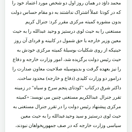
محمد داؤد در همان روز اول دو شخص مورد اعتماد خود را
که در کودتا عملاً اشتراک نداشتند به دو مقام حساس دولت
بدون مشوره کمیته مرکزی مقرر کرد: جنرال کریم
مستغنی را به حیث لوی درستیز و وحید عبدالله را به حیث
معین وزیر خارجه با حق شمول در کابینه و فردای آن روز
حینیکه از روی شکلیات بوسیلۀ کمیته مرکزی خودش به
حیث رئیس دولت برگزیده شد، امور وزارت خارجه و دفاع
را نیز بعهده گرفت و بدینوسیله صلاحیت معاون صدارت را
درامور دو وزارت کلیدی (دفاع و خارجه) محدود ساخت.
داکتر شرق درکتاب "کودتای پنجم سرخ و سیاه" در زمینه
تقرر جنرال عبدالکریم مستغنی چنین می نویسد: «کمیته
مرکزی پیشنهاد رئیس دولت را در تقرر جنرال مستغنی به
حیث لوی درستیز و سید وحیدعبدالله را به حیث معین
سیاسی وزارت خارجه که در صف جمهوریخواهان نبودند،