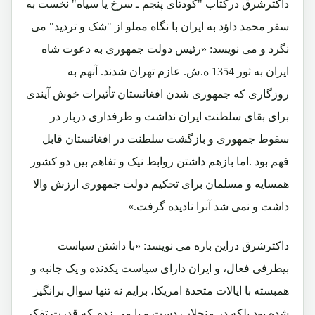
داکترشرق درکتاب "کودتای پنجم ـ سرخ یا سیاه" نخست به
سفر محمد داؤد به ایران با نگاه مملو از "شک و تردید" می
نگرد و می نویسد: «رئیس دولت جمهوری به دعوت شاه
ایران به ثور 1354 ه.ش. عازم تهران شدند. آنهم به
روزگاری که جمهوری شدن افغانستان تأثیرات خوش آیندی
برای بقای سلطنت ایران نداشت و طرفداری دربار در
سقوط جمهوری و بازگشت سلطنت در افغانستان قابل
فهم بود .اما بازهم داشتن روابط نیک و تفاهم بین دو کشور
همسایه و مسلمان برای تحکیم دولت جمهوری ارزش والا
داشت و نمی شد آنرا نادیده گرفت.»
داکترشرق دراین باره می نویسد: «با داشتن سیاست
بیطرفی فعال، و ایران دارای سیاست یکدنده و یک جانبه و
همبسته با ایالات متحدۀ امریکا، برایم نه تنها سوال برانگیز
شده بود بلکه در منجلاب دست و پا می زدم که قدرت تفکر