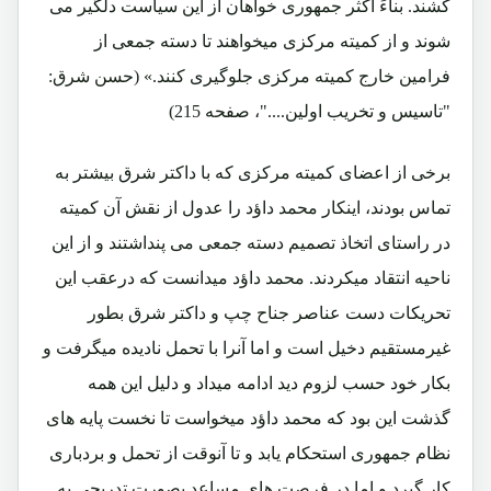
کشند. بناءً اکثر جمهوری خواهان از این سیاست دلگیر می
شوند و از کمیته مرکزی میخواهند تا دسته جمعی از
فرامین خارج کمیته مرکزی جلوگیری کنند.» (حسن شرق:
"تاسیس و تخریب اولین...."، صفحه 215)
برخی از اعضای کمیته مرکزی که با داکتر شرق بیشتر به
تماس بودند، اینکار محمد داؤد را عدول از نقش آن کمیته
در راستای اتخاذ تصمیم دسته جمعی می پنداشتند و از این
ناحیه انتقاد میکردند. محمد داؤد میدانست که درعقب این
تحریکات دست عناصر جناح چپ و داکتر شرق بطور
غیرمستقیم دخیل است و اما آنرا با تحمل نادیده میگرفت و
بکار خود حسب لزوم دید ادامه میداد و دلیل این همه
گذشت این بود که محمد داؤد میخواست تا نخست پایه های
نظام جمهوری استحکام یابد و تا آنوقت از تحمل و بردباری
کار گیرد و اما در فرصت های مساعد بصورت تدریجی به