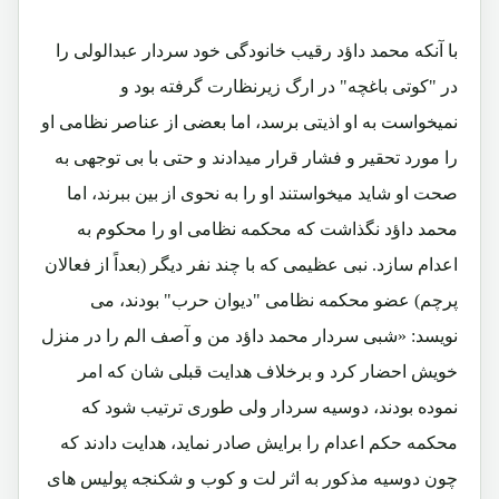
با آنکه محمد داؤد رقیب خانودگی خود سردار عبدالولی را
در "کوتی باغچه" در ارگ زیرنظارت گرفته بود و
نمیخواست به او اذیتی برسد، اما بعضی از عناصر نظامی او
را مورد تحقیر و فشار قرار میدادند و حتی با بی توجهی به
صحت او شاید میخواستند او را به نحوی از بین ببرند، اما
محمد داؤد نگذاشت که محکمه نظامی او را محکوم به
اعدام سازد. نبی عظیمی که با چند نفر دیگر (بعداً از فعالان
پرچم) عضو محکمه نظامی "دیوان حرب" بودند، می
نویسد: «شبی سردار محمد داؤد من و آصف الم را در منزل
خویش احضار کرد و برخلاف هدایت قبلی شان که امر
نموده بودند، دوسیه سردار ولی طوری ترتیب شود که
محکمه حکم اعدام را برایش صادر نماید، هدایت دادند که
چون دوسیه مذکور به اثر لت و کوب و شکنجه پولیس های