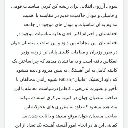
سوم ـ آرزوی انقلابی برای ریشه کن کردن مناسبات قومی
و فامیلی و مودل حاکمیت قدیم در مقایسه با اهمیت
مداوم به آن مناسبات و مودل های موجود در جامعه
افغانستان و احترام اکثر افغان ها به مناسبات موجود در
افغانستان. این مجادله بین داؤد و این صاحب منصبان جوان
در تقرر وزیران و مقامات کلیدی پایان تر از رتبه وزیر
انعکاس یافته است و به ما نشان میدهد که چرا ساختن یک
کابینه کامل به این آهستگی به پیش میرود و دیده میشود
که داؤد ازتخنیک "فابیان"[Fabian شیوه راندن مخالفان با
تأخیر و بصورت تدریجی ـ کاظم] درسیاست معامله با این
صاحب منصبان جوان در کمیته مرکزی استفاده میکند.
مشاهده میشود که داؤد به مقرری های عجولانه این
صاحب منصبان جوان موقع میدهد و با ثابت شدن بی
کفایتی این ها در انجام امور آهسته آهسته یک تعداد از این