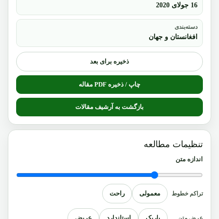
16 جولای 2020
دسته‌بندی
افغانستان و جهان
ذخیره برای بعد
چاپ / ذخیره PDF مقاله
بازگشت به آرشیف مقالات
تنظیمات مطالعه
اندازه متن
معمولی
راحت
تراکم خطوط
باریک
استاندارد
عریض
عرض متن