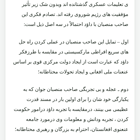
ی تعلیمات عسکری گذشتانده اند وبدون شک زیر تأثیر
مؤفقیت های رژیم شوروی رفته اند. تصادم فکری این
صاحب منصبان با داؤد احتمالاً در سه اصل ذیل است:
اول – تمایل این صاحب منصبان در عملی کردن راه حل
های سریع افراطی مارکسیستی در مقایسه با طرزفکر
داؤد که عبارت است از ایجاد دولت مرکزی قوی بر اساس
عنعنات ملی افغانی و ایجاد تحولات محتاطانه؛
دوم ـ عجله و بی تجربگی صاحب منصبان جوان که به
یکبارگی خود شان را برای اولین بار در مسند قدرت
عظیمی می بینند، درمقایسه با تجربه داؤد درامور حکومت
کردن ، تجربه ودانش و معلومات وی درمورد جامعه
عنعنوی افغانستان، احترام به بزرگان و رهبری محتاطانه؛