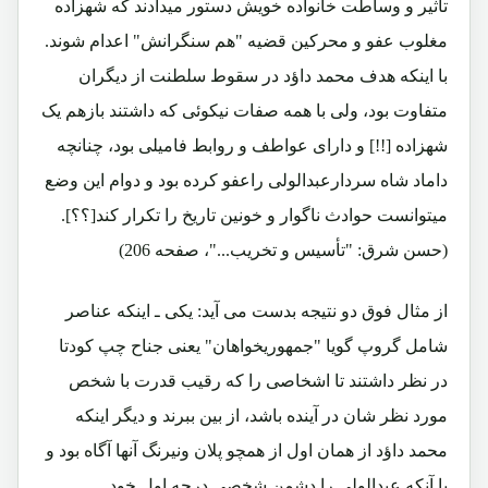
تأثیر و وساطت خانواده خویش دستور میدادند که شهزاده
مغلوب عفو و محرکین قضیه "هم سنگرانش" اعدام شوند.
با اینکه هدف محمد داؤد در سقوط سلطنت از دیگران
متفاوت بود، ولی با همه صفات نیکوئی که داشتند بازهم یک
شهزاده [!!] و دارای عواطف و روابط فامیلی بود، چنانچه
داماد شاه سردارعبدالولی راعفو کرده بود و دوام این وضع
میتوانست حوادث ناگوار و خونین تاریخ را تکرار کند[؟؟].
(حسن شرق: "تأسیس و تخریب..."، صفحه 206)
از مثال فوق دو نتیجه بدست می آید: یکی ـ اینکه عناصر
شامل گروپ گویا "جمهوریخواهان" یعنی جناح چپ کودتا
در نظر داشتند تا اشخاصی را که رقیب قدرت با شخص
مورد نظر شان در آینده باشد، از بین ببرند و دیگر اینکه
محمد داؤد از همان اول از همچو پلان ونیرنگ آنها آگاه بود و
با آنکه عبدالولی را دشمن شخصی درجه اول خود