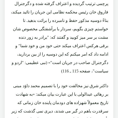
پرچمی ترتیب گردیده و اعتراف گرفته شده و دگرجنرال
فاروق خان رئیس محکمه نظامی این جریان را تائید میکند،
بناءً دوسیه مذکور حفظ و نامبرده را برائت بدهید. تا
خواستم چیزی بگویم، سردار با برآشفتگی مخصوص شان
مشت بر سر میز کوبید و گفتند که: "برادر به زور دنده
برقی هرکس اعتراف میکند حتی خود من و خود شما" و
ادامه داد که امر میکنم که این دوسیه را از بین بردارید،
دگرجنرال صاحب در جریان است"» (نبی عظیمی: "اردو و
سیاست"، صفحه 115 ـ 116)
داکتر شرق نیز مخالفت خود را با تصمیم محمد داؤد مبنی
بر رهائی عبدالولی با این عبارت بیان میکند: «به شهادت
تاریخ معمولاً شهزاده های دودمان پاینده خان زمانی که
سرقدرت باهم در گیر می شدند، دیری نمی گذشت که زیر