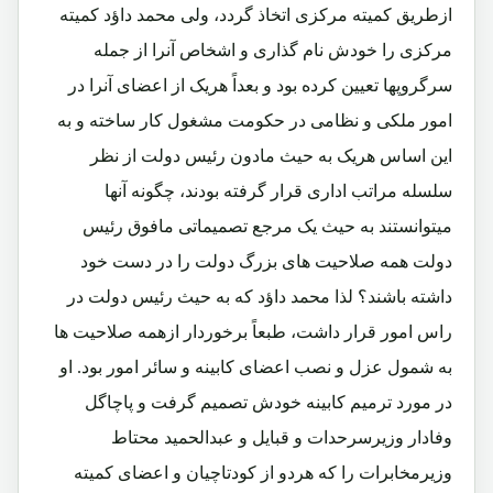
ازطریق کمیته مرکزی اتخاذ گردد، ولی محمد داؤد کمیته
مرکزی را خودش نام گذاری و اشخاص آنرا از جمله
سرگروپها تعیین کرده بود و بعداً هریک از اعضای آنرا در
امور ملکی و نظامی در حکومت مشغول کار ساخته و به
این اساس هریک به حیث مادون رئیس دولت از نظر
سلسله مراتب اداری قرار گرفته بودند، چگونه آنها
میتوانستند به حیث یک مرجع تصمیماتی مافوق رئیس
دولت همه صلاحیت های بزرگ دولت را در دست خود
داشته باشند؟ لذا محمد داؤد که به حیث رئیس دولت در
راس امور قرار داشت، طبعاً برخوردار ازهمه صلاحیت ها
به شمول عزل و نصب اعضای کابینه و سائر امور بود. او
در مورد ترمیم کابینه خودش تصمیم گرفت و پاچاگل
وفادار وزیرسرحدات و قبایل و عبدالحمید محتاط
وزیرمخابرات را که هردو از کودتاچیان و اعضای کمیته