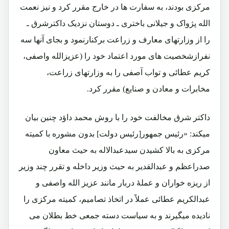
مرکزی بودند، به سفارت ها در خارج مقرر کرد و نیز نعمت
الله پژواک و جیلانی باختری ـ دوستان نزدیک داکترشرق ـ
را از وزارتهای معارف و زراعت برکنارنمود و بجای آنها سه
نفرازشخصیت های مورد اعتماد خود را (عزیزالله واصفی،
کریم عطائی و تواب آصفی را به وزارتهای زراعت،
مخابرات و معادن و صنایع) مقرر کرد.
داکتر شرق مخالفت خود را با روش محمد داؤد چنین بیان
میکند: «رئیس جمهور[رئیس دولت] بدون مشوره با کمیته
مرکزی به بالا کشیدن سیدعبدالاله به حیث معاون
صدراعظم و عبدالقدیر به حیث وزیر داخله و تقرر چند وزیر
از ریزه خواران و عملۀ دربار مانند عزیز الله واصفی و
عبدالکریم عطائی عملاً در اتخاذ تصامیم، کمیته مرکزی را
نادیده میگیرند و به سیاست دسته جمعی خط بطلان می