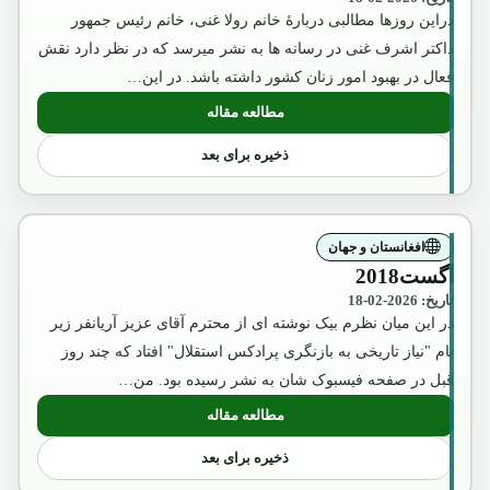
دراین روزها مطالبی دربارۀ خانم رولا غنی، خانم رئیس جمهور
داکتر اشرف غنی در رسانه ها به نشر میرسد که در نظر دارد نقش
فعال در بهبود امور زنان کشور داشته باشد. در این…
مطالعه مقاله
: عکس تقلبی و تبلیغاتی ملکه ثریا که بوسیل
ذخیره برای بعد
افغانستان و جهان
آگست2018
تاریخ: 2026-02-18
در این میان نظرم بیک نوشته ای از محترم آقای عزیز آریانفر زیر
نام "نیاز تاریخی به بازنگری پرادکس استقلال" افتاد که چند روز
قبل در صفحه فیسبوک شان به نشر رسیده بود. من…
مطالعه مقاله
: آگست2018
ذخیره برای بعد