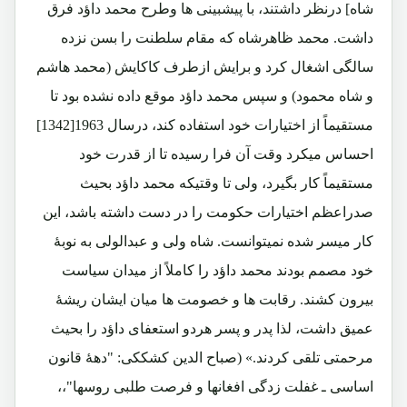
شاه] درنظر داشتند، با پیشبینی ها وطرح محمد داؤد فرق
داشت. محمد ظاهرشاه که مقام سلطنت را بسن نزده
سالگی اشغال کرد و برایش ازطرف کاکایش (محمد هاشم
و شاه محمود) و سپس محمد داؤد موقع داده نشده بود تا
مستقیماً از اختیارات خود استفاده کند، درسال 1963[1342]
احساس میکرد وقت آن فرا رسیده تا از قدرت خود
مستقیماً کار بگیرد، ولی تا وقتیکه محمد داؤد بحیث
صدراعظم اختیارات حکومت را در دست داشته باشد، این
کار میسر شده نمیتوانست. شاه ولی و عبدالولی به نوبۀ
خود مصمم بودند محمد داؤد را کاملاً از میدان سیاست
بیرون کشند. رقابت ها و خصومت ها میان ایشان ریشۀ
عمیق داشت، لذا پدر و پسر هردو استعفای داؤد را بحیث
مرحمتی تلقی کردند.» (صباح الدین کشککی: "دهۀ قانون
اساسی ـ غفلت زدگی افغانها و فرصت طلبی روسها"،،