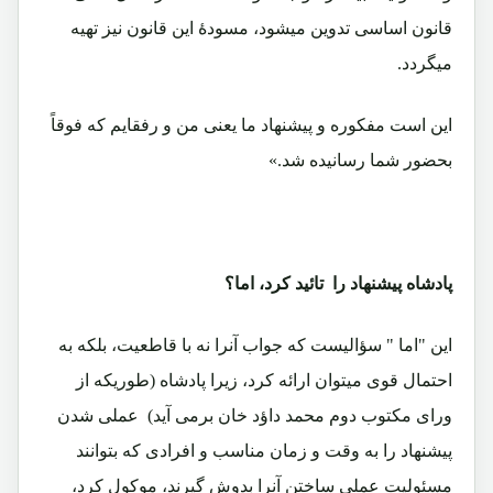
قانون اساسی تدوین میشود، مسودۀ این قانون نیز تهیه
میگردد.
این است مفکوره و پیشنهاد ما یعنی من و رفقایم که فوقاً
بحضور شما رسانیده شد.»
پادشاه پیشنهاد را تائید کرد، اما؟
این "اما " سؤالیست که جواب آنرا نه با قاطعیت، بلکه به
احتمال قوی میتوان ارائه کرد، زیرا پادشاه (طوریکه از
ورای مکتوب دوم محمد داؤد خان برمی آید) عملی شدن
پیشنهاد را به وقت و زمان مناسب و افرادی که بتوانند
مسئولیت عملی ساختن آنرا بدوش گیرند، موکول کرد،