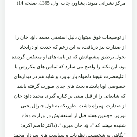
مرکز نشراتی میوند، پشاور، چاپ اول، 1365، صفحه 14)
از توضیحات فوق میتوان دلیل استعفی محمد داؤد خان را
از صدارت نیز دریافت، به این زعم که جدیت او درایجاد
تحول برطبق پیشنهادش که در نامه های او منعکس گردیده
بود، این نکته را واضح می سازد که تماس های مکررش با
اعلیحضرت نتیجۀ دلخواه بار نیاورد و شاید هم در دیدارهای
خصوصی اوبا پادشاه بحث های جدی صورت گرفته باشد
که شایعاتی را از قبل مبنی بر کناره گیری محمد داؤد خان
از صدارت بهمراه داشت، طوریکه به قول جنرال یحیی
نوروز: «چندین هفته قبل از استعفایش در وزارت دفاع
شنیده میشد که "داؤد خان میرود". (داکترعاصم اکرم:
"نگاهی به شخصیت، نظریات و سیاست های سردار محمد