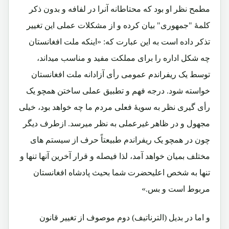
مطمح نظر او بود که محتاطانه آنرا در لفافه و بدون ذکر
کلمۀ "جمهوری" بیان کرده و از مشکلات عملی این تغییر
تذکر داده است به این عبارت که: «اینکه ملت افغانستان
چه شکل اداره را برای مملکت مفید و مناسب میداند،
توسط یک ریفراندم عمومی رأی آزادانه ملت افغانستان
خواسته شود. درجه فهم و تطبیق عملی ساختن همچو یک
رأی گیری نظر به سویۀ فعلی مردم ما چه خواهد بود، خیلی
مجهول و در ظاهر غیرعملی به نظر میرسد. ازطرف دیگر
چون در همچو یک ریفراندم طبیعتاً حرف از سیستم های
مختلف بمیان خواهد آمد، لذا فیصله و قرار آخرین آنها تنها و
تنها به شخص اعلیحضرت شما بحیث پادشاه افغانستان
مربوط است و بس.»
و اما در بدیل (الترناتیف) دوم موصوف از تغییر قانون