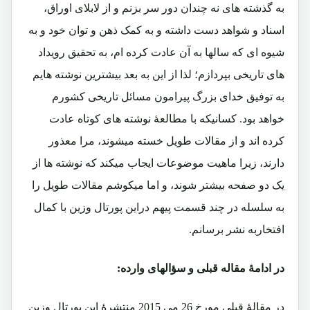
به گذشته های نه چندان دور سر بزنم و از لابلای اوراق،
اسناد و شواهد دست داشته و به کمک ذهن و توان خود و به
شیوه ای که سالها به آن عادت کرده ام، به تحقیق رویداد
های تاریخی بپردازم؛ لذا از این به بعد بیشترین نوشته هایم
به توفیق خدای بزرگ پیرامون مسائل تاریخی کشورم
خواهد بود. کسانیکه با مطالعۀ نوشته های کوتاه عادت
کرده اند و از مقالات طویل خسته میشوند، مرا معذور
دارند، زیرا ماهیت موضوعات ایجاب میکند که نوشته ها از
یک دو صفحه بیشتر شوند، و اما میکوشم مقالات طویل را
به سلسله در چند قسمت پیهم دراین پورتال وزین با کمال
افتخاربه نشر برسانم.
در ادامۀ مقاله قبلی و سؤالهای وارده:
در مقالۀ قبلی مورخ 26 می 2015 منتشرۀ این پورتال وزین