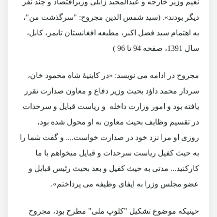
نعیم وزیر خارجه و عبدالمجید زابلی وزیراقتصاد و چند نفر
دیگر بودند». (سید شمس الدین مجروح: "سرگذشت من"،
به اهتمام سید فضل اکبر، مطبعه افغانستان تایمز، کابل،
سال 1391، صفحه 94 تا 96 )
مجروح در ادامه می نویسد: «در کابنیۀ شاه محمود خان،
سردار محمد داؤد بحیث وزیر دفاع و معاون صدارت تقرر
یافته بود و امور وزارت داخله و ریاست قبایل و سرحدات
در تقسیم وظایف بحیث معاون به او محول شده بود،
روزی او مرا نزد خود در صدارت خواست.... و گفت شما را
به حیث کفیل ریاست سرحدات و قبایل میخواهم با ما
کارکنید... مدتی به حیث کفیل و بعد بحیث رئیس قبایل و
عضو مجلس وزرا به ایفای وظیفه می پرداختم».
حینیکه موضوع تشکیل "کلوپ ملی" مطرح بود، مجروح