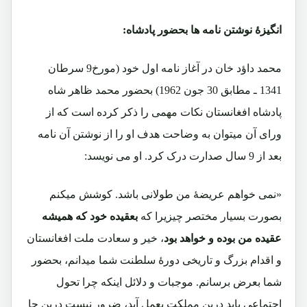
انگیزۀ نوشتن نامه ها بحضور پادشاه:
محمد داؤد خان در آغاز نامه اول خود (مورخ9 سرطان
1341 ـ مطابق 30 جون 1962) بحضور محمد ظاهر شاه
پادشاه افغانستان نکات مهمی را ذکر کرده است که از
ورای آن میتوان به وضاحت هدف او را از نوشتن آن نامه
بعد از 9 سال صدارت درک کرد. او می نویسد:
«نمی خواهم عریضۀ من طولانی باشد. کوشش میکنم
بصورت بسیار مختصر چیزیرا که
بعقیده خود که همیشه
عقیده من بوده و خواهد بود
، خیر و سعادت ملت افغانستان
و اقدام بزرگ و تاریخی دورۀ سلطنت شما میدانم، بحضور
شما بعرض برسانم. موجبات و دلائل اینکه چرا تحول
اجتماعی باید درین مملکت بعمل آید، ضرور نیست درین جا