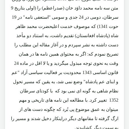
متن سه نامه محمد داؤد خان (صدراعظم) را (اولی بتاریخ 9
سرطان، دومی در 24 جدی و سومی "استعفی نامه" در 19
حوت 1341) که موصوف خدمت اعلیحضرت محمد ظاهر
شاه (پادشاه افغانستان) تقدیم داشت، به استناد دو مأخذ
دست داشته به نشر سپردم و در آغاز مقاله این مطلب را
تصریح نمودم که: اگر به محتوای همین نامه ها در همان
وقت به نحوی توجه مبذول میگردید و یا لا اقل در ماده 24
قانون اساسی 1343 محدودیت بر فعالیت سیاسی آزاد "عم
و ابنای عم پادشاه" وضع نمی شد، به یقین که مسیر تحول
نظام شاهی به گونه ای نمی بود که با کودتای سرطان
1352 تغییر کرد. با مطالعه این نامه های تاریخی و مهم
میتوان به عمق موضوع پی بُرد که چگونه دست های از
ارگ گرفته تا مقامهای دیگر دراینکار دخیل شدند و مسیر را
به سمت دیگر کشانیدند.