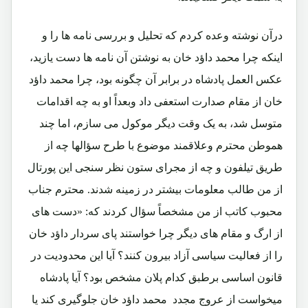
درآن نوشته وعده کردم که تحلیل و بررسی نامه ها را و
اینکه چرا محمد داؤد خان به نوشتن آن نامه ها دست یازید،
عکس العمل پادشاه در برابر آن چگونه بود، چرا محمد داؤد
خان از مقام صدارت استعفی داد وبعداً او به چه اقدامات
متوسل شد، به یک وقت دیگر موکول می سازم، اما چند
هموطن محترم وعلاقمند موضوع با طرح سؤالها چه از
طریق تیلفون و چه از مجرای ستون نظر سنجی این پورتال
از من طالب معلومات بیشتر در زمینه شدند. محترم جناب
محبوب کاتب از من مشخصاً سؤال کردند که: «دست های
از ارگ و مقام های دیگر چرا خواستند پای سردار داؤد خان
را از فعالیت سیاسی آزاد بیرون کنند؟ آیا این محدودیت در
قانون اساسی برطبق کدام پلان مشخص بود؟ آیا پادشاه
میخواست از عروج مجدد محمد داؤد خان جلوگیری کند یا