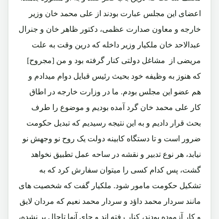
اعضای این مجلس عبارت بودند از علی محمد خان وزیر
خارجه و معاون صدارت عظمی، دکتور ظاهر خان و جنرال
عبدالاحد خان ملکیار وزیر داخله که درین وقت به علت
مریضی از مشاغل دولتی کنار گرفته بود و من [مجروح]
که هنوز به وظیفه خود بحیث رئیس قبایل دوام میدادم و
هم عضو این مجلس بودم. ما در وزارت خارجه در اطاق
کار علی محمد خان گرد آمده بودیم و موضوع را طرف
بحث قرار دادیم و به این نتیجه رسیدیم که تبدیل حکومت
ضرور است و تا دستگاه کابینه دولت یک روح نو وجهش نو
نیابد، هر نوع تدبیر و نقشه در ساحه عمل تطبیق نخواهد
گشت، پس کدام کسی را میتوان سفارش کرد که به
تشکیل حکومت مامور شود. ملکیار گفت که شخصیت های
مانند سردار محمد داؤد و سردار محمد نعیم که مردان لایق
و کار آزموده بودند، کنار رفته اند و جای آنها تاحال پر نشده،