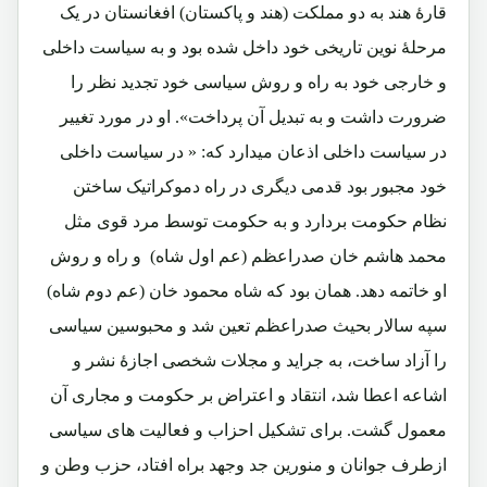
قارۀ هند به دو مملکت (هند و پاکستان) افغانستان در یک
مرحلۀ نوین تاریخی خود داخل شده بود و به سیاست داخلی
و خارجی خود به راه و روش سیاسی خود تجدید نظر را
ضرورت داشت و به تبدیل آن پرداخت». او در مورد تغییر
در سیاست داخلی اذعان میدارد که: « در سیاست داخلی
خود مجبور بود قدمی دیگری در راه دموکراتیک ساختن
نظام حکومت بردارد و به حکومت توسط مرد قوی مثل
محمد هاشم خان صدراعظم (عم اول شاه) و راه و روش
او خاتمه دهد. همان بود که شاه محمود خان (عم دوم شاه)
سپه سالار بحیث صدراعظم تعین شد و محبوسین سیاسی
را آزاد ساخت، به جراید و مجلات شخصی اجازۀ نشر و
اشاعه اعطا شد، انتقاد و اعتراض بر حکومت و مجاری آن
معمول گشت. برای تشکیل احزاب و فعالیت های سیاسی
ازطرف جوانان و منورین جد وجهد براه افتاد، حزب وطن و