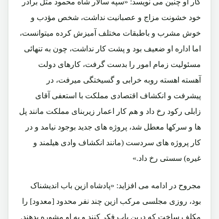
کار او چنین می نویسد: «سپه سالار شاه محمود مثل برادر
خود خشونت مزاج و عصبانیت نداشت، شخص مؤدب و
خوش مشرب و باطبقات مختلف آمیزش کرده میتوانست،
اما اداره او ضعیف بود و پشت کار نداشت، چون به تنهائی
مسئولیت زمام امور را بدست گرفت، کارهای دولت
آهسته اهسته روبه خرابی و گسیختگی میرفت، در
پیشرفت و انکشاف اقتصادی مملکت با استعفی آقای
زابلی رکود رخ داد و هم کار اعمار زیربنای مملکت مانند پل
ها و سرکها معطل شد، پروژه های جدید بوجود نیامد و در
کار پروژه های سردست (مانند انکشاف وادی هیلمند و
غیره) سستی رخ داد.»
مجروح در ادامه می افزاید: «پادشاه ازین باب اندیشناک
بود، روزی مجلسی مرکب ازین چند نفر محدود [معدود] را
مکلف ساخت که درین باب فکر کنند و به او مشوره بدهند.