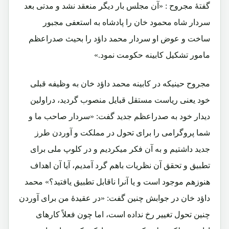
گفتۀ مجروح : «آن مجلس بار دیگر منعقد نشد و مدتی بعد
سردار شاه محمود خان را پادشاه به استعفی مجبور
ساخت و عوض او سردار محمد داؤد را بحیث صدراعظم
مامور تشکیل کابینه حکومت نمود.»
مجروح حینیکه در کابینه محمد داؤد خان به وظیفه قبلی
خود یعنی ریاست مستقل قبایل منصوب گردید، دراولین
دیدار خود به صدراعظم جدید گفت: «سردار صاحب ما و
شما پروگرامی را برای تحول در مملکت و آوردن طرز
جدید داشتیم و به آن فکر میکردیم و در کلوپ ملی برای
تطبیق و تحقق آن نظریات باهم گرد آمدیم، آیا آن اهداف
هنوزهم موجود است و یا آنرا ناقابل تطبیق یافتید؟» محمد
داؤد خان در جوابش چنین گفت: «در عقیدۀ من برای آوردن
چنین تحول تغییر رخ نداده است، اما چون فعلاً کارهای