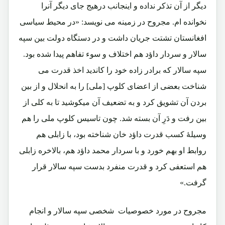
دیگر از آن تذکر نداده و اینجانب درهیج جای دیگر آنرا
نخوانده ام. مجروح در زمینه می نویسد: «در محیط سیاسی
افغانستان تشتت جریان داشت و در دستگاه دولت بین سپه
سالار و سردار داؤد هم اختلاف و سوء تفاهم پیدا شده بود.
سپه سالار که برادر زاده خود را کاندید اخذ قدرت می
شناخت بعضی از اعضای کلوپ [ملی] را به انحلال و از بین
بردن آن تشویق کرد و به تضعیف آن میکوشید تا به کلی از
بین رفت و دَرِ آن بسته شد. چون تاسیس کلوپ ملی را هم
وسیلۀ کسب قدرت داؤد خان شناخته بود، با زابلی هم
روابط او بهم خورد و با سردار محمد داؤد هم، بالاخره زابلی
هم استعفی کرد و قدرت منفرد بدست سپه سالار قرار
گرفت.»
مجروح در مورد خصوصیات شخصی سپه سالار و انجام