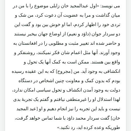
می نویسد: «اول عبدالمجید خان زابلی موضوع را با من در
میان گذاشت و مرا به عضویت آن دعوت کرد، من شک و
تردی خود را اظهار کردم، اما او خوش بین بود و گفت این
دو سردار جوان (داؤد و نعیم) از اوضاع جهان بیخبر نیستند
و حاضر شده اند تغییر مثبت و مطلوبی را در افغانستان به
وجود آورند. آنها مثل اعمام شان فکر نمیکنند، روشنفکر و
واقع بین هستند. ممکن است به کمک آنها یک تحول و
انکشافی به وجود آید. من [مجروح] که به این عقیده رسیده
بودم که بدون کمک و معاونت چنین اشخاص در دستگاه
دولت به وجود آمدن انکشاف و تحول سیاسی امکان ندارد،
لهذا استدلال او را غیرمنطقی نیافتم و گفتم یک تجربۀ بدی
نیست و باید این تجربه را نیز انجام دهیم و او [عبد المجید
خان] گفت سردار محمد داؤد با شما تماس خواهد گرفت،
طوریکه وعده کرده اید، رد نکنید.»