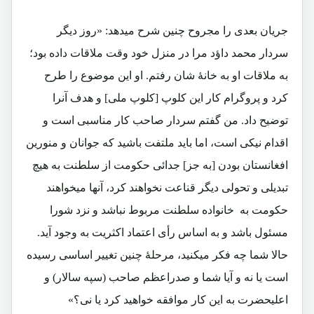
جریان بعدی را مجروح چنین شرح میدهد: «روز دیگر
سردار محمد داؤد مرا در منزل خود وقت ملاقات داده بود؛
به ملاقات او به خانۀ شان رفتم. او این موضوع را طرح
کرد و پروگرام کار این کلوپ [کلوپ ملی] و هدف آنرا
توضیح داد. من گفتم سردار صاحب کار مناسبی است و
اقدام نیکی است، اما باید ملتفت باشید که جوانان و منورین
افغانستان بودن [به جز] جدائی حکومت از سلطنت به هیچ
تبدیلی و تحولی دیگر قناعت نخواهند کرد، آنها میخواهند
حکومت به خانواده سلطنت مربوط نباشد و نزد شورا
مسئول باشد و به اساس رأی اعتماد اکثریت به وجود آید.
حالا شما چه فکر میکنید، مرحلۀ چنین تغییر اساسی رسیده
است یا نه و آیا شما و صدراعظم صاحب (سپه سالار) و
اعلیحضرت به این کار موافقه خواهید کرد یا نی؟»