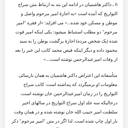
6 ـ داکتر هاشمیان در ادامه این بند به ارتباط متن سراج
التواریخ که آمده است «به اجازۀ امیر مرحوم واصل و
موطن و مسکن خود شده...» می افزاید: «از فقره "امیر
مرحوم" دو مطلب استنباط میشود: یکی اینکه امیر فوت
شده (یک شخص مرده) اجازۀ برگشت بوطن را به سید
محمود داده و دیگر اینکه فیض محمد کاتب این خبر را بعد
از وفات امیرعبدالرحمن نوشته است....»
متأسفانه این اعتراض داکتر هاشمیان به همان نارسائی
معلومات او برمیگردد که پنداشته است: کاتب سراج
التواریخ را در زمان امیرعبدالرحمن خان نوشته است،
درحالیکه سه جلد اول سراج التواریخ در سالهای اخیر
سلطنت امیر حبیب الله خان نوشته شده و در همان وقت
بار اول چاپ شده است. لذا اگر در متن "امیر مرحوم" ذکر