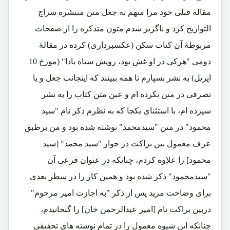
مقاله قبلی خود مرا متهم به جعل متن منتشره سراج
التواریخ کرد و ناگزیر شدم متون متذکره را از صفحات
مربوطۀ آن کتاب سکن (عکسبرداری) کرده در مقالۀ
دومی "هرکی در او غش بود، رویش سیاه بادا" (مورخ 10
اپریل) به نشر بسپارم تا همه ببینند که اینجانب جعل و یا
تصرفی در متن نکرده ام و عین متن کتاب را به نشر
سپرده ام، با استثنای یکجا که به نظرم ذکر نام "سید
محمود" در متن "سیدمحمد" نوشته شده بود و من برطبق
عرف معمول بین براکت در جوار "سید محمد" [سید
محمود] را علاوه کردم، چنانکه در عنوان فرعی آن
"سیدمحمود" ذکر شده بود و همین کار را در سطر بعدی
برای وضاحت مزید پس از ذکر "به اجازت امیر مرحوم"
دربین براکت نام [امیر عبدالرحمن خان] را گنجانیدم،
چنانکه این شیوه معمول را در تمام نوشته های تحقیقی