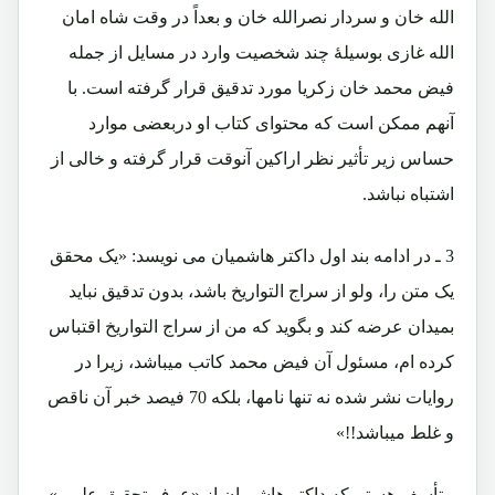
الله خان و سردار نصرالله خان و بعداً در وقت شاه امان
الله غازی بوسیلۀ چند شخصیت وارد در مسایل از جمله
فیض محمد خان زکریا مورد تدقیق قرار گرفته است. با
آنهم ممکن است که محتوای کتاب او دربعضی موارد
حساس زیر تأثیر نظر اراکین آنوقت قرار گرفته و خالی از
اشتباه نباشد.
3 ـ در ادامه بند اول داکتر هاشمیان می نویسد: «یک محقق
یک متن را، ولو از سراج التواریخ باشد، بدون تدقیق نباید
بمیدان عرضه کند و بگوید که من از سراج التواریخ اقتباس
کرده ام، مسئول آن فیض محمد کاتب میباشد، زیرا در
روایات نشر شده نه تنها نامها، بلکه 70 فیصد خبر آن ناقص
و غلط میباشد!!»
متأسف هستم که داکتر هاشمیان از «عرف تحقیق علمی»