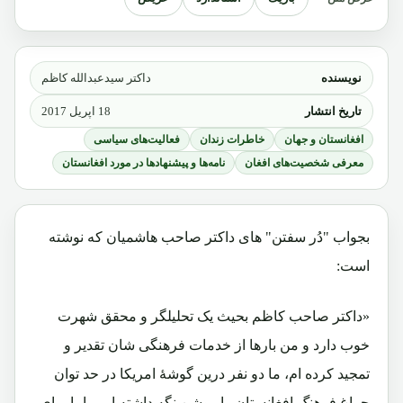
نویسنده
داکتر سیدعبدالله کاظم
تاریخ انتشار
18 اپریل 2017
افغانستان و جهان
خاطرات زندان
فعالیت‌های سیاسی
معرفی شخصیت‌های افغان
نامه‌ها و پیشنهادها در مورد افغانستان
بجواب "دُر سفتن" های داکتر صاحب هاشمیان که نوشته
است:
«داکتر صاحب کاظم بحیث یک تحلیلگر و محقق شهرت
خوب دارد و من بارها از خدمات فرهنگی شان تقدیر و
تمجید کرده ام، ما دو نفر درین گوشۀ امریکا در حد توان
چراغ فرهنگ افغانستان را روشن نگه داشته ایم ـ اما برای