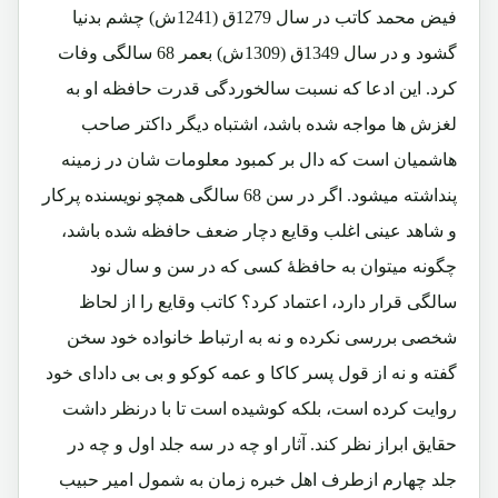
فیض محمد کاتب در سال 1279ق (1241ش) چشم بدنیا
گشود و در سال 1349ق (1309ش) بعمر 68 سالگی وفات
کرد. این ادعا که نسبت سالخوردگی قدرت حافظه او به
لغزش ها مواجه شده باشد، اشتباه دیگر داکتر صاحب
هاشمیان است که دال بر کمبود معلومات شان در زمینه
پنداشته میشود. اگر در سن 68 سالگی همچو نویسنده پرکار
و شاهد عینی اغلب وقایع دچار ضعف حافظه شده باشد،
چگونه میتوان به حافظۀ کسی که در سن و سال نود
سالگی قرار دارد، اعتماد کرد؟ کاتب وقایع را از لحاظ
شخصی بررسی نکرده و نه به ارتباط خانواده خود سخن
گفته و نه از قول پسر کاکا و عمه کوکو و بی بی دادای خود
روایت کرده است، بلکه کوشیده است تا با درنظر داشت
حقایق ابراز نظر کند. آثار او چه در سه جلد اول و چه در
جلد چهارم ازطرف اهل خبره زمان به شمول امیر حبیب