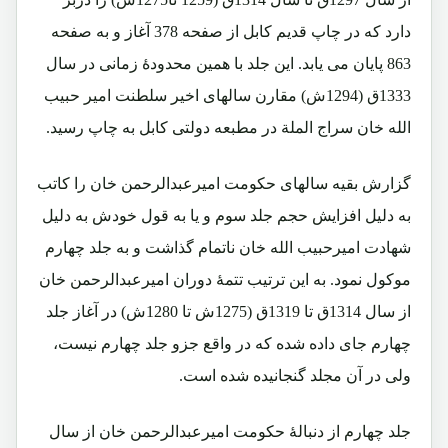
دارد که در چاپ قدیم کابل از صفحه 378 آغاز و به صفحه
863 پایان می یابد. این جلد با همین محدودۀ زمانی در سال
1333ق (1294ش) مقارن سالهای اخیر سلطنت امیر حبیب
الله خان سراج الملة در مطبعه دولتی کابل به چاپ رسید.
گزارش بقیه سالهای حکومت امیرعبدالرحمن خان را کاتب
به دلیل افزایش حجم جلد سوم و یا به قول خودش به دلیل
شهادت امیرحبیب الله خان ناتمام گذاشت و به جلد چهارم
موکول نمود. به این ترتیب تتمۀ دوران امیرعبدالرحمن خان
از سال 1314ق تا 1319ق (1275ش تا 1280ش) در آغاز جلد
چهارم جای داده شده که در واقع جزو جلد چهارم نیست،
ولی در آن مجلد گنجانیده شده است.
جلد چهارم از دنبالۀ حکومت امیرعبدالرحمن خان از سال