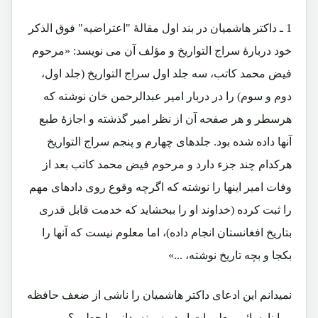
1 ـ داکتر هاشمیان در بند اول مقالۀ "اعتراضیه" فوق الذکر
خود دربارۀ سراج التواریخ و مؤلف آن می نویسد: «مرحوم
فیض محمد کاتب، سه جلد اول سراج التواریخ (جلد اول،
دوم و سوم) را در دربار امیر عبدالرحمن خان نوشته که
هرسطر و هر صفحه آن از نظر امیر گذشته و اجازۀ طبع
آنها داده شده بود. جلدهای چهارم و پنجم سراج التواریخ
هرکدام چند جزء دارد و مرحوم فیض محمد کاتب بعد از
وفات امیر اینها را نوشته که اگرچه وقوع روی دادهای مهم
را ثبت کرده (خداوند او را ببخشاید که خدمت قابل قدری
بتاریخ افغانستان انجام داده)، اما معلوم نیست که آنها را
بکجا و بچه تاریخ نوشته، ...»
نمیدانم این ادعای داکتر هاشمیان را ناشی از ضعف حافظه
و یا نارسائی معلومات او در زمینه بدانم یا چطور؟