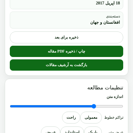
18 اپریل 2017
دسته‌بندی
افغانستان و جهان
ذخیره برای بعد
چاپ / ذخیره PDF مقاله
بازگشت به آرشیف مقالات
تنظیمات مطالعه
اندازه متن
معمولی
راحت
تراکم خطوط
باریک
استاندارد
عریض
عرض متن