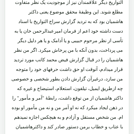
التواریخ دیگر علاقمندان نیز از موجودیت یک نظر متفاوت
مطلع شوند. این وظیفۀ محقق موضوع یعنی داکتر
هاشمیان بود که به تردید گزارش سراج التواریخ با اسناد
دست داشته خود اعم از فرمان امیرعبدالرحمن خان یا به
تأسی از نظر مرحوم حبیبی و یا آدامک و یا هر دلیل دیگر
می پرداخت، بدون آنکه با من پرخاش میکرد. اگر من نظر
هاشمیان را در قبال گزارش فیض محمد کاتب مورد تردید
قرار میدادم، آنوقت او حق داشت حرفهای خود را متوجه
من سازد، درغیرآن گزارش دادن بطور شخصی و خصوصی
چه ازطریق ایمیل، تیلفون، استعلام، استیضاح و غیره که
داکتر هاشمیان از من توقع داشت، رابطۀ "آمر و مأمور" را
در ذهن ایجاد میکرد که نه او آمر من و نه من مأمور او بوده
ام. من شخص مستقل و آزادم و به هیچکس اجازه نمیدهم
با عتاب و خطاب برمن دستور صادر کند و داکترهاشمیان