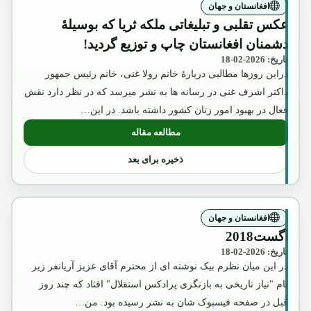
افغانستان و جهان
عکس تقلبی و تبلیغاتی ملکه ثریا که بوسیلۀ
دشمنان افغانستان چاپ و توزیع گردید!
تاریخ: 2026-02-18
دراین روزها مطالبی دربارۀ خانم رولا غنی، خانم رئیس جمهور
داکتر اشرف غنی در رسانه ها به نشر میرسد که در نظر دارد نقش
فعال در بهبود امور زنان کشور داشته باشد. در این…
مطالعه مقاله
: عکس تقلبی و تبلیغاتی ملکه ثریا که بوسیل
ذخیره برای بعد
افغانستان و جهان
آگست2018
تاریخ: 2026-02-18
در این میان نظرم بیک نوشته ای از محترم آقای عزیز آریانفر زیر
نام "نیاز تاریخی به بازنگری پرادکس استقلال" افتاد که چند روز
قبل در صفحه فیسبوک شان به نشر رسیده بود. من…