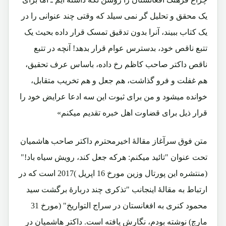
یک محقق و تحلیل گر نمی سیلد که وقتی چند عنوانی را در
یک کتاب ببیند، آنرا بدون تدقیق تمسک قرار داده بحیث یک
تتبع ناقص خود، بدسترس عوام قرار بدهد! آنچه در تتبع
ناقص داکتر صاحب کاظم رخ داده، باساس عرف تحقیق،
هم غفلت و فرو گذاشت، هم جعل و هم تخریب متقابل،
خوانده میشود و من برای ثبوت این سه ادعا عرایض خود را
قرار ذیل برای قضاوت اهل خبره تقدیم میکنم»
متن فوق سرآغاز مقالۀ اخیرمحترم داکتر صاحب هاشمیان
تحت عنوان "تائید میکنم: هرکه جعل کند، رویش سیاه باد!"
(منتشره این پورتال وزین مورخ 16 اپریل )2017 است که در
ارتباط به مقالۀ اینجانب "تذکری چند دربارۀ برگشت سید
محمود کنری به افغانستان در سراج التواریخ" (مورخ 31
مارچ) نوشته بودم، نگارش یافته است. داکتر هاشمیان در