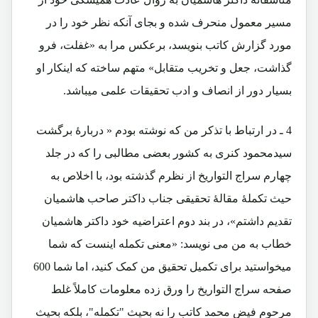
مسیر معمول منحرف شده و بجای آنکه نظر خود را در
مورد گزارش کاتب بنویسد، برعکس مرا به «غفلت، فرو
گذاشت، جعل و تخریب متقابل» متهم ساخته که اینکار او
بسیار دور از انصاف و ادب تحقیقات علمی میباشد.
4 ـ در ارتباط با تذکر من که نوشته بودم « دربارۀ برگشت
سیدمحمود کنری به کشور بعضی مطالبی را که در جلد
چهارم سراج التواریخ از نظرم گذشته بود، با اخلاص به
حیث تکملۀ مقالۀ تحقیقی جناب داکتر صاحب هاشمیان
تقدیم داشتم»، در بند دوم اعتراضیه خود داکتر هاشمیان
خطاب به من می نویسد: «معنی تکمله اینست که شما
میخواستید برای تکمیل تحقیق من کمک کنید، اما شما 600
صفحه سراج التواریخ را ورق زده معلومات کاملاً غلط
مرحوم فیض محمد کاتب را نه بحیث "تکمله"، بلکه بحیث