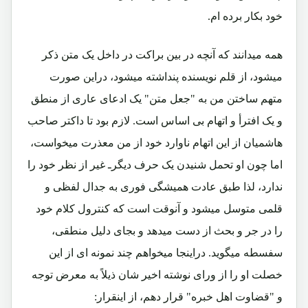
خود بکار برده ام.
همه میدانند که آنچه در بین براکت در داخل یک متن ذکر
میشود، از قلم نویسنده پنداشته میشود، دراین صورت
متهم ساختن من به "جعل متن" یک ادعای عاری از منطق
و یک افترأ و اتهام بی اساس است. لازم بود تا داکتر صاحب
هاشمیان از این اتهام ناوارد خود از من معذرت میخواست،
اما چون او تحمل شنیدن یک حرف دیگرـ غیر از نظر خود را
ندارد، لذا طبق عادت همیشگی فوری به جدال لفظی و
قلمی متوسل میشود و آنوقت است که کنترول کلام خود
را در جر و بحث از دست میدهد و بجای دلیل منطقی،
سفسطه میگوید. دراینجا میخواهم چند نمونه ای از این
خصلت او را از ورای نوشته اخیر شان ذیلاً به معرض توجه
و "قضاوت اهل خبره" قرار دهم، از اینقرار: