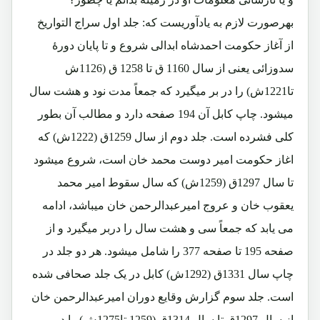
بهرصورت لازم به یادآوریست که: جلد اول سراج التواریخ
از آغاز حکومت احمدشاه ابدالی شروع و تا پایان دورۀ
سدوزائی یعنی از سال 1160 ق تا 1258 ق (1126ش
تا1221ش) را در بر میگیرد که جمعاً مدت نود و هشت سال
میشود. چاپ کابل آن 194 صفحه دارد و مطالب آن بطور
کلی فشرده است. جلد دوم از سال 1259ق (1222ش) که
اغاز حکومت امیر دوست محمد خان است، شروع میشود
تا سال 1297ق (1259ش) که سال سقوط امیر محمد
یعقوب خان و عروج امیرعبدالرحمن خان میباشد، ادامه
می یابد که جمعاً سی و هشت سال را دربر میگیرد و از
صفحه 195 تا صفحه 377 را شامل میشود. هر دو جلد در
چاپ سال 1331ق (1292ش) کابل در یک جلد صحافی شده
است. جلد سوم گزارش وقایع دوران امیرعبدالرحمن خان
از سال 1297ق تا سال 1314ق (1259 تا1275ش) را دربر