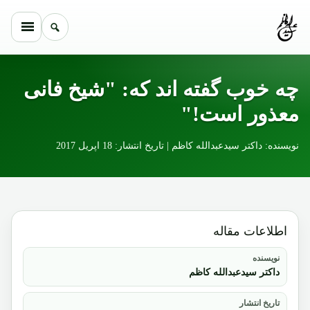
Skip to conten
چه خوب گفته اند که: "شیخ فانی
معذور است!"
نویسنده: داکتر سیدعبدالله کاظم | تاریخ انتشار: 18 اپریل 2017
اطلاعات مقاله
نویسنده
داکتر سیدعبدالله کاظم
تاریخ انتشار