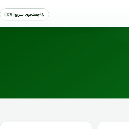
جستجوی سریع
⌘K