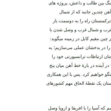
 جنگ بین طالب و داعش، پروژه های
ن چندین جانبه که از شمال
ترکمنستان راه را به دوسمت باز
 غرب و شمال غرب و وصل شدن با
ین مقیم کابل در زمینه میگوید:
اد ابتکار بازسازی جاده ابریشم، ما برخی از پروژه‎ها را در بدخشان عملی می‌سازیم؛ به
چنان ارتباطات ترانسپورتی خود را
 چین گُسترش می‎دهیم. البته ما در آینده در بارۀ خط آهن میان پنج
گو خواهیم کرد. پس با این همکاری
یار روشن به بدخشان می‎بینیم. افغانستان یک نقطۀ الحاق مهم کشورهای
که آسیا را با افریقا و اروپا وصل