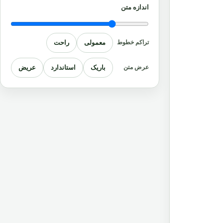
اندازه متن
معمولی
راحت
تراکم خطوط
باریک
استاندارد
عریض
عرض متن