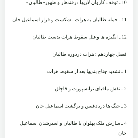
10 ـ توقف کاروان لاریها درقندهار و ظهور«طالبان»
11 ـ حمله طالبان به هرات ـ شکست و فرار اسماعیل خان
12 ـ انگیزه ها وعلل سقوط هرات بدست طالبان
فصل چهاردهم : هرات دردوره طالبان
1 ـ تشدید جناح بندیها بعد از سقوط هرات
2 ـ نقش مافیای ترانسپورت و قاچاق
3 ـ جنگ ها دربادغیس و برگشت اسماعیل خان
4 ـ سازش ملک پهلوان با طالبان و اسیرشدن اسماعیل
خان