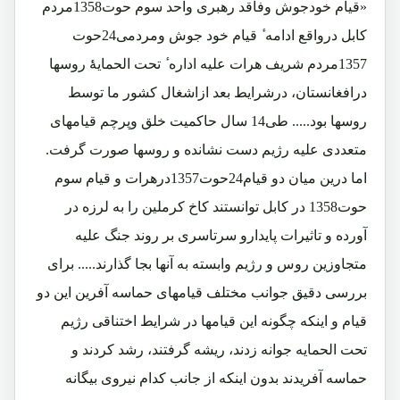
«قیام خودجوش وفاقد رھبری واحد سوم حوت1358مردم
کابل درواقع ادامه ٔ قیام خود جوش ومردمی24حوت
1357مردم شریف ھرات علیه اداره ٔ تحت الحمایۀٔ روسها
درافغانستان، درشرایط بعد ازاشغال کشور ما توسط
روسها بود..... طی14 سال حاکمیت خلق وپرچم قیامهای
متعددی علیه رژیم دست نشانده و روسها صورت گرفت.
اما درین میان دو قیام24حوت1357درھرات و قیام سوم
حوت1358 در کابل توانستند کاخ کرملین را به لرزه در
آورده و تاثیرات پایدارو سرتاسری بر روند جنگ علیه
متجاوزین روس و رژیم وابسته به آنها بجا گذارند..... برای
بررسی دقیق جوانب مختلف قیامهای حماسه آفرین این دو
قیام و اینکه چگونه این قیامها در شرایط اختناقی رژیم
تحت الحمایه جوانه زدند، ریشه گرفتند، رشد کردند و
حماسه آفریدند بدون اینکه از جانب کدام نیروی بیگانه