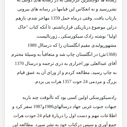
نشررسید و نه انعکاس این قیامها در رسانه های بیرونی
بازتاب یافت. وقتی درماه حمل 1359 مهاجر شدم، بازهم
دراین موضوع درتاریکی قرارداشتم، تا آنکه کتاب "خاک
اولیا" نوشته رادک سیکورسکی ـ ژورنالیست
مشهورپولندی مقیم انگلستان را که درساال 1989
(1368ش) در انگلستان چاپ شد و متعاقباً به وسیلۀ محترم
آقای عبدالعلی نور احراری به دری ترجمه و درسال 1370
به چاپ رسید، مطالعه کردم و از ورای آن به عمق قیام
بزرگ و مردمی 24 حوت 1357 هرات پی بردم.
رادسیکورسکی اولین کسی بود که تاآنوقت چند باربه
جبهات جنوب غربی جهاد درسالهای1986و1987 سفر کرد و
اطلاعات مهم و دست اول را دربارۀ قیام 24 حودت هرات
جمع آوری و سپس درکتاب خود به نشر سپرد. مطالعه این