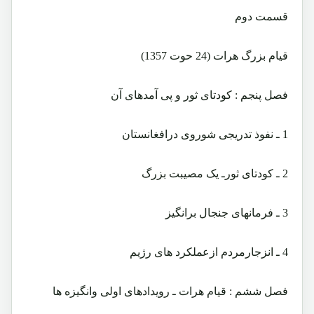
قسمت دوم
قیام بزرگ هرات (24 حوت 1357)
فصل پنجم : کودتای ثور و پی آمدهای آن
1 ـ نفوذ تدریجی شوروی درافغانستان
2 ـ کودتای ثورـ یک مصیبت بزرگ
3 ـ فرمانهای جنجال برانگیز
4 ـ انزجارمردم ازعملکرد های رژیم
فصل ششم : قیام هرات ـ رویدادهای اولی وانگیزه ها