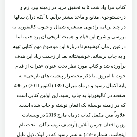
کتاب مرا واداشت تا به تحقیق مزید در زمینه بپردازم و
درجستوجوی منابع و مآخذ بیشتر برآیم. با آنکه درآن سالها
در چند برنامه رادیویی منتشره شمال و جنوب کالیفورنیا به
بررسی و شرح این قیام و اهمیت تاریخی آن پرداختم، اما
درعین زمان کوشیدم تا دربارۀ این موضوع مهم کتابی تهیه
و به چاپ برسانم. خوشبختانه بعد از زجمت زیاد این هدف
برآورده شد و کتاب مورد نظر تحت عنوان «هرات از قیام
حوت تا امروز ـ با ذکر مختصراز پیشینه های تاریخی» به
پایۀ اکمال رسید و درماه میزان 1390 (اکتوبر2011) در 496
صفحه در کالیفورنیا به چاپ رسید. این اولین کتابی است
که در زمینه بوسیلۀ یک افغان نوشته و چاپ شده است.
علاوتاً متن مکمل کتاب درماه مارچ 2016 در ویبسایت
وزین افغان جرمن آنلاین (آرشیف نویسندگان ـ تحت نام
اینجانب ، شماره 259) به نشر رسید که در لینک ذیل قابل