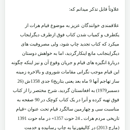
علاوتاً قابل تذکر میدانم که:
علاقمندی خوانندگان عزیز به موضوع قیام هرات از
یکطرف و کمیاب شدن کتاب فوق ازطرف دیگرایجاب
میکرد که کتاب تجدید چاپ شود، ولی مصروفیت های
دیگراینجانب مانع اینکارگردید، اما به خواهش دوستان
دربارۀ انگیزه های قیام و جریان وقوع آن و نیز اینکه چگونه
این قیام موجب نگرانی مقامات شوروی و بالاخره زمینه
ساز تهاجم آنها 9 ماه بعد یعنی بتاریخ6 جدی 1358ش (26
دسمبر1979) به افغانستان گردید، شرح مختصر را از کتاب
فوق تهیه کرده و آنرا در یک کتاب کوچک در 90 صفحه به
مناسبت سی و چهارمین سالگرد قیام تحت عنوان «قیام
تاریخی مردم هرات ـ 24 حوت 1357» در ماه حوت 1391
(مارچ 2013) در کالیفورنیا به چاپ رسانیده و خدمت