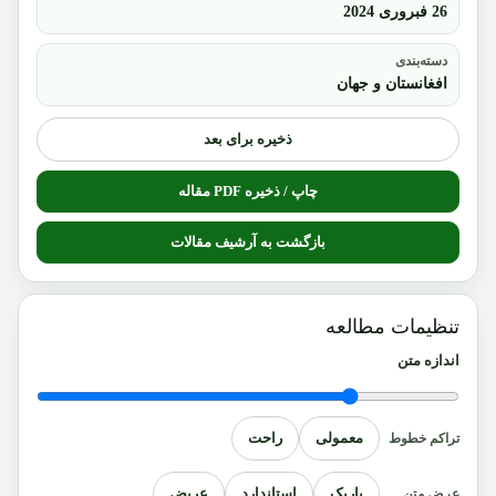
26 فبروری 2024
دسته‌بندی
افغانستان و جهان
ذخیره برای بعد
چاپ / ذخیره PDF مقاله
بازگشت به آرشیف مقالات
تنظیمات مطالعه
اندازه متن
معمولی
راحت
تراکم خطوط
باریک
استاندارد
عریض
عرض متن