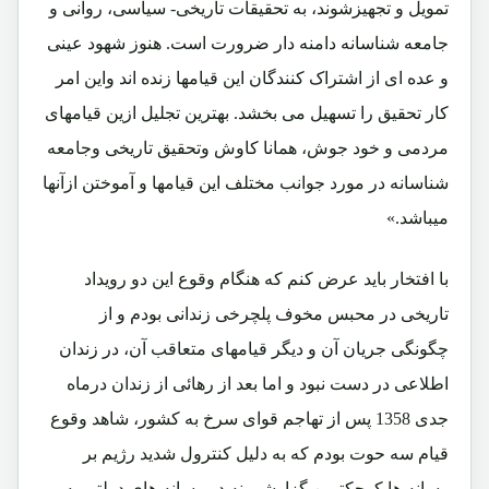
تمویل و تجهیزشوند، به تحقیقات تاریخی- سیاسی، روانی و
جامعه شناسانه دامنه دار ضرورت است. ھنوز شهود عینی
و عده ای از اشتراک کنندگان این قیامها زنده اند واین امر
کار تحقیق را تسهیل می بخشد. بهترین تجلیل ازین قیامھای
مردمی و خود جوش، ھمانا کاوش وتحقیق تاریخی وجامعه
شناسانه در مورد جوانب مختلف این قیامها و آموختن ازآنها
میباشد.»
با افتخار باید عرض کنم که هنگام وقوع این دو رویداد
تاریخی در محبس مخوف پلچرخی زندانی بودم و از
چگونگی جریان آن و دیگر قیامهای متعاقب آن، در زندان
اطلاعی در دست نبود و اما بعد از رهائی از زندان درماه
جدی 1358 پس از تهاجم قوای سرخ به کشور، شاهد وقوع
قیام سه حوت بودم که به دلیل کنترول شدید رژیم بر
رسانه ها کوچکترین گزارشی نه در رسانه های دولتی به