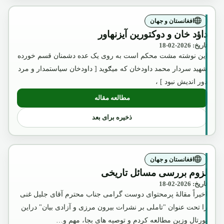
افغانستان و جهان
داؤد خان و دوکتورین آیزنهاور
تاریخ: 2026-02-18
این نوشته مشت محکم است به روی یک عده دشمنان قسم خورده
شهید سردار محمد داودخان که میګوید [ داودخان سیاستمدار و مرد
دور اندیش نبود ] ،
مطالعه مقاله
: داؤد خان و دوکتورین آیزنهاور
ذخیره برای بعد
افغانستان و جهان
لزوم بررسی مسائل تاریخی
تاریخ: 2026-02-18
اخیراً مقالۀ پرمحتوای دوست گرامی جناب محترم آقای جلیل غنی
را تحت عنوان "تاملی بر نشرات بیرون مرزی و آزادی بیان" دراین
پورتال وزین مطالعه کردم و توصیه های بجا، مهم و…