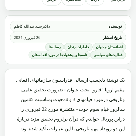
نویسنده
داکترسیدعبدالله کاظم
تاریخ انتشار
26 فبروری 2024
افغانستان و جهان
خاطرات زندان
رساله‌ها
فعالیت‌های سیاسی
نامه‌ها و پیشنهادها در مورد افغانستان
یک نوشتۀ دلچسپ ارسالی فدراسیون سازمانهای افغانی
مقیم اروپا "فارو" تحت عنوان «ضرورت تحقیق علمی
وتاریخی درمورد قیامهای 3 و 24حوت بمناسبت 45مین
سالروز قیام سوم حوت» منتشرۀ مورخ 22 فبروری را
دراین پورتال خواندم که درآن برلزوم تحقیق مزید دربارۀ
این دو رویداد مهم تاریخی با این عبارات تأکید شده بود: