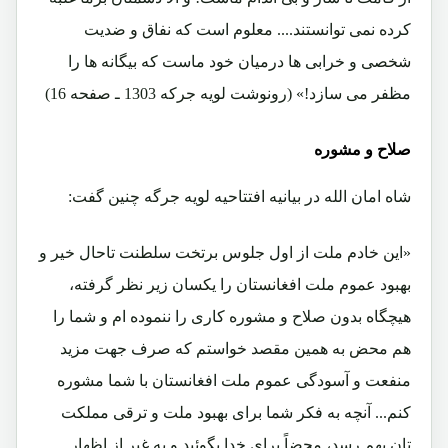
کرده نمی توانستند.... معلوم است که نفاق و ضدیت
شخصی و خرابی ها درمیان خود ماست که بیگانه ها را
مظفر می سازد!» (رونوشت لویه جرکه 1303 ـ صفحه 16)
صلاح و مشوره
شاه امان الله در بیانیه افتتاحیه لویه جرگه چنین گفت:
«این خادم ملت از اول جلوس برتخت سلطنت تاحال خیر و
بهبود عموم ملت افغانستان را یکسان زیر نظر گرفته،
هیچگاه بدون صلاح و مشوره کاری را ننموده ام و شما را
هم محض به همین مقصد خواستم که صرف جهت مزید
منفعت و آسودگی عموم ملت افغانستان با شما مشوره
کنم... آنچه به فکر شما برای بهبود ملت و ترقی مملکت
تان بهم رسد، محضاً برای خدا بگوئید و به غیر از اظهار