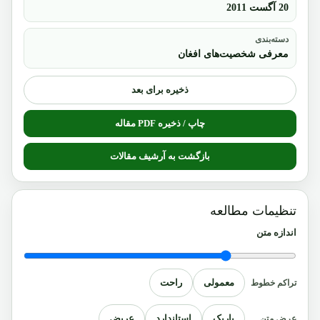
20 آگست 2011
دسته‌بندی
معرفی شخصیت‌های افغان
ذخیره برای بعد
چاپ / ذخیره PDF مقاله
بازگشت به آرشیف مقالات
تنظیمات مطالعه
اندازه متن
معمولی
راحت
تراکم خطوط
باریک
استاندارد
عریض
عرض متن