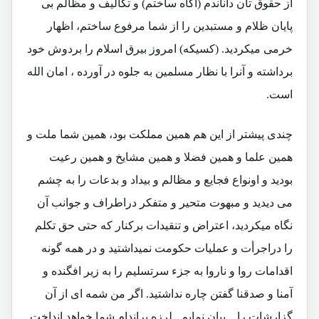
از حقوق تان داناندم (آگاه ساختم) و تکالیف و مظالم بی
پایان ظلام و مستبدین را از شما مرفوع ساختم، اظهار
خرمی میکردید. (کسیکه) امروز بیرق اسلام را بردوش خود
برداشته و آنرا با نظار مسلمین به جلوه در آورده ، امان الله
است.
چندی پیشتر از این هم همین مملکت بود، همین شما ملت و
همین علما و همین فضلا و همین مشایخ و همین رعیت
بودید و اونواع فجایع و مظالم و بیداد و بدعات را به چشم
می دیدید و مبهوت متحیر و متفکر دراطراف و جوانب آن
نگاه میکردید، اعتراض و تنقیدات برکنار که حتی حق تکلم
را دراجرأت و عملیات حکومت نمیداشتید و در همه گونه
اقدامات روا و ناروا به جزء سرتسلیم را به زیر افگنده و
آمنا و صدقنا گفتن چاره نداشتید. اگر من شمه ای از آن
گزارشات را... بیان نمایم...لرزه براندام شما خواهد انداخت