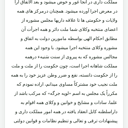
مملکت داری در آنجا غور و خوض میشود و بعد الاتفاق آرأ
در معرض اجرا آورده میشود. همچنان درمرکز های همه
ولایات و حکومتی ها تا علاقه داریها مجلس مشوره از
اعضای منتخبه وکلای شما ملت دائر و همه اجرأت آن
مطابق احکام الهی بواسطه مامورین دولت به اتفاق و
مشوره وکلای منتخبه اجرا میشود. با وجود این همه
مجالس مشوره که به پیروی از سنت سَنیهء درهمه
مملکت شاهانه اجرا است، چون حکومت را از ملت و ملت
را از حکومت دانسته، نفع و ضرر وطن عزیز خود را به همه
ملت نجیب خود مشترکاً مساوی میدانم، اراده نمودم که
مکرراً یک مجلس به اسم «لویه جرگه» که مرکب باشد از
علما، سادات و مشایخ و خوانین و وکلای همه اقوام به
داراسلطنه کابل انعقاد یافته در همه امور مملکت داری و
پیشنهادات ترقی و تعالی و تنظیم نظامات و قوانین دولتی