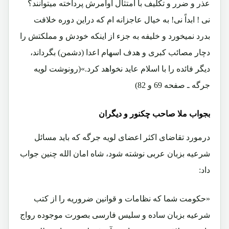
عذر و ضرر و تکلیف با امتثال اوامرش پرداخته میتوانند؟
نی ! ابداً نی! به خیال عاجزانه ام که دراین دوره خلافت
بدرد نمیخورد و خلیفه به جزء از اینکه خودش و مملکتش را
دچار مصائب کبری و هدف اسهام اعدا (دشمن) بگرداند،
دیگر فائده را با اسلام عاید نخواهد کرد.»(رونوشت لویه
جرگه ـ صفحه 69 و 82)
بجواب ملا صاحب چکنور و دیگران
درمورد تقاضای اکثر اعضای لویه جرگه که باید مسائل
شرعیه بزبان عربی نوشته شود، شاه امان الله چنین جواب
داد:
«حکومت شما که نظامات و قوانین ضروریه را از کتب
شرعیه بزبان ساده و سلیس فارسی بصورت موجوده رواج