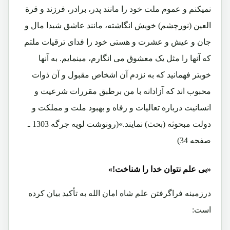
نمیکنم و عموم ملت خود را مانند پدر، برادر، فرزند و قرة
العین (نورچشم) خویش انگاشته، مانند عاشق شیدا مال و
جان و عیش و عشرت و هستی خود را فدای ترقیات ملتم
که آنها را مثل یک معشوق می انگارم، مینمایم. به آنها
خوبتر فهمانید که به نزدم آن اشخاص مقبول و آن ذوات
محبوب اند که آزادانه با من برطبق مقررات شرعیت و
انسانیت درباره تعالیات و رفاه و بهبود ملت و مملکت و
دولت مبحوثه (بحث) نمایند.»(رونوشت لویه جرگه 1303 ـ
صفحه 34)
«بی علم نتوان خدا را شناخت!»
درزمینه فراگرفتن علم شاه امان الله به تأکید بیان کرده
است: