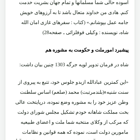
آسوده حالی شما مسلمانها و تمام جهان بشریت خدمت
کنم. هادی من خداوند متعال باشد تا به آرزوهای خویش
جامه عمل بپوشانم.» (کتاب : سفرهای غازی امان الله
شاه، نویسنده : وکیلی فوفلزائی ـ صفحه28)
پیشبرد امورملت و حکومت به مشوره هم
شاه در فرمان تدویر لویه جرگه 1303 چنین بیان داشت:
«این کمترین عبادالله ازبدو جلوس خود، تتبع به پیروی از
سنت سَنیهء(بلندمرتبت) محمد (صلعم) اساس سلطنت
وطن عزیز خود را به مشوره وضع نموده، درپایتخت عالی
بخت مملکت شاهانه خودم تشکیل مجلس شورای دولت
که مرکب از وکلای منتخبه شما ملت و اعضای طبیعیه
مامورین دولت است، نموده که همه قوانین و نظامات