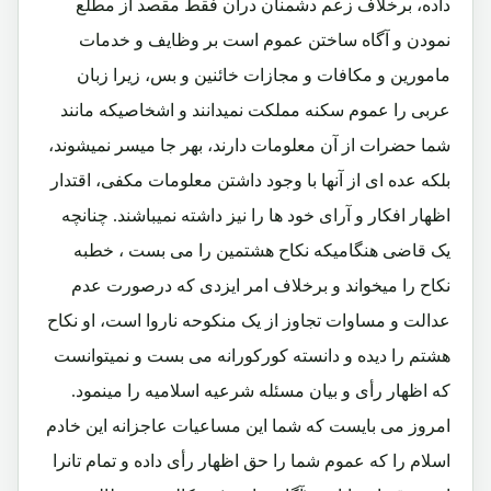
داده، برخلاف زعم دشمنان درآن فقط مقصد از مطلع
نمودن و آگاه ساختن عموم است بر وظایف و خدمات
مامورین و مکافات و مجازات خائنین و بس، زیرا زبان
عربی را عموم سکنه مملکت نمیدانند و اشخاصیکه مانند
شما حضرات از آن معلومات دارند، بهر جا میسر نمیشوند،
بلکه عده ای از آنها با وجود داشتن معلومات مکفی، اقتدار
اظهار افکار و آرای خود ها را نیز داشته نمیباشند. چنانچه
یک قاضی هنگامیکه نکاح هشتمین را می بست ، خطبه
نکاح را میخواند و برخلاف امر ایزدی که درصورت عدم
عدالت و مساوات تجاوز از یک منکوحه ناروا است، او نکاح
هشتم را دیده و دانسته کورکورانه می بست و نمیتوانست
که اظهار رأی و بیان مسئله شرعیه اسلامیه را مینمود.
امروز می بایست که شما این مساعیات عاجزانه این خادم
اسلام را که عموم شما را حق اظهار رأی داده و تمام تانرا