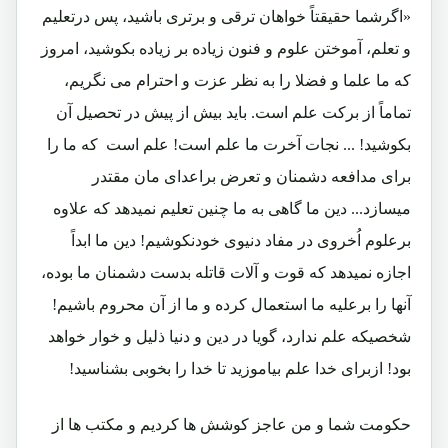
«اگرشما حقیقتاً خواهان ترقی و برتری باشید، پس درتعلیم
و تعلم، آموختن علوم و فنون زیاده بر زیاده بکوشید، امروز
که ما علما و فضلا را به نظر عزت و احترام می نگریم،
تماماً از برکت علم است. باید بیش از پیش در تحصیل آن
بکوشید! ... نجات آخرت ما علم است! علم است که ما را
برای مدافعه دشمنان و تعرض براعدای مان مقتدر
میسازد... دین ما گاهی به ما چنین تعلیم نمیدهد که علاوه
برعلوم اُخروی در مفاد دنیوی خودنکوشیم! دین ما ابداً
اجازه نمیدهد که قوت و آلات قاتله بدست دشمنان ما بوده،
آنها را برعلیه ما استعمال کرده و ما از آن محروم باشیم!
شخصیکه علم ندارد، گویا در دین و دنیا ذلیل و خوار خواهد
بود! ازبرای خدا علم بیاموزید تا خدا را بخوبی بشناسید!
حکومت شما و من عاجز کوشش ها کردیم و مکتب ها از