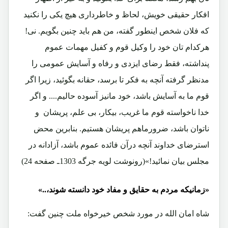
افکار حقیقی خویش، لحاظ و خاطرداری هیچ یکی را نکنید
که فلان شخص اینطور گفته، من هم باید چنین بگویم. نی!
هرکدام تان خود را وکیل قوم و کفیل مهمات عموم
پنداشته، فقط رضای ایزدی و رفاه و آسایش عمومی را
مدنظر گرفته آنچه به فکر تا برسد، حقانه بگوئید، زیرا اگر
قوم ما به آسایش باشد، خود مانیز آسوده حالیم.... و اگر
خدا ناخواسته قوم ما غریب، بیکار، بی علم، پریشان و
ناتوان باشد، ضرورماهم پریشان هستیم. بنابرین محض
استرضای خداوند آنچه درآن فائده عموم باشد، آزادانه در
مجلس بیان نمائید!»(رونوشت لویه جرگه 1303ـ صفحه 24)
«زمانیکه مردم به حقایق و مفاد خود دانسته شوند،..»
شاه امان الله در مورد شخص خیرخواه ملت چنین گفت: