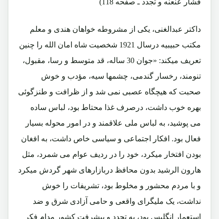
فشار عنعنه و تجدد ـ صفحه 118)
داکتر عبدالغنی، یکی از مشروطه خواهان هندی و معلم
مکتب حبیبیه درسال 1921 شخصیت شاه امان الله را چنین
تعریف میکند: «جوان 30 ساله، قد متوسط و رسا، مقبول،
تنومند، رخسار گندمی، چشمها سیه، مؤدب و خوش
صحبت که هیچگاه عصبی نمی شد و از ظرافت و طنزگوئی
بهره خوب داشت، درصرف غذا محتاط بود، لباس ساده
می پوشید، به لباس ملی علاقمند و در امور محوله بسیار
فعال بود. افکار اجتماعی و سیاسی خاص داشت، به افغان
بودن افتخار میکرد، خود را در ردیف عوام می شمرد، مثل
هارون الرشید بدون محافظ دربازارهای شهر گردش میکرد
و با مردم محشور و مخلوط بود، تشریفات را خوش
نداشت، یک ملیگرای واقعی و حامی آزادی شرق و ضد
استعمار انگلیس بود، به تجدد و پیشرفت کشور مدام فکر