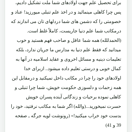
برای تحصیل علم جهت اولادهای شما ملت تشکیل دادیم،
پس چرا کاهلی مینمائید و در اخذ علم تنبلی میورزید! عناد و
خصومتی را که دشمن های شما دردلهای تان می اندازند که
درمکاتب شما علم دنیا جاریست، کاملاً غلط است.
(الحمدللله) همه شما عاقل و صاحب فهم هستید و خوب
میدانید که فقط علم دنیا به مدارس ما جریان ندارد، بلکه
تعلیمات دینیه و مسائل اخروی و عقاید اسلامیه در آنها به
کمال خوبی و درستی تعلیم داده میشود.. ازبرای خدا
اولادهای خود را چرا در مکاتب داخل نمیکنید و درمقابل این
همه زحمات و دلسوزی حکومت خویش، شما چرا تنبلی و
کاهلی نموده برحیات و زندگانی آینده پسران خویش
حسرت نمیخورید...(والله) اگر شما به مکاتب نرفتید، خود را
بدست خود خراب میکنید!» (رونوشت لویه جرگه ـ صفحه
39 و 41)