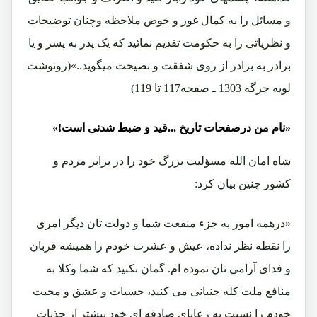
و مسائل را به کمال غور و خوض ملاحظه وچنان توضیحات
و نظریاتی را به حکومت تقدیم نمائید که یک پدر به پسر و یا
برادر به برادر از روی شفقت و نصیحت میگوید..»(رونوشت
لویه جرگه 1303 ـ صفحه117 تا 119)
«نام من درصفحات تاریخ ...قید و ضبط شدنی است!»
شاه امان الله مسؤلیت بزرگ خود را در برابر مردم و
کشور چنین بیان کرد:
«درهمه امور به جزء منفعت شما و دولت تان دیگر امری
را نقطه نظر نداده، عیش و عشرت خودم را همیشه قربان
و فدای آرامی تان نموده ام. گمان نکنید که شما وکلا به
منافع ملت کله جنبانی می کنید، حسیات و عشق و محبت
خودم را نسبت به رعایای صادقه ای خود بیشتر از جذبات