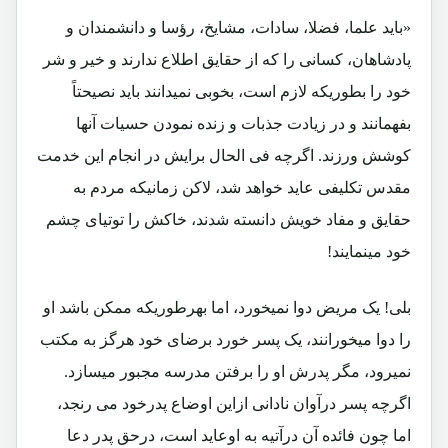
«باید علما، فضلا، سادات، مشایخ، رؤسا و دانشمندان و
پادشاهان، کسانی را که از حقایق اطلاع ندارند و خیر و شر
خود را بطوریکه لازم است، بخوبی نمیدانند باید نصیحتاً
بفهمانند و در زیادت جذبات و زنده نمودن حسیات آنها
کوشش ورزند. اگرچه فی الحال برایش در انجام این خدمت
مقدس تکلیفی عاید خواهد شد، لاکن زمانیکه مردم به
حقایق و مفاد خویش دانسته شدند، خاکش را توتیای چشم
خود مینمایند!
بلی! یک مریض دوا نمیخورد، اما بهرطوریکه ممکن باشد او
را دوا میخورانند، یک پسر خورد برضای خود هرگز به مکتب
نمیرود، مگر پدرش او را برفتن مدرسه مجبور میسازد.
اگرچه پسر درآوان نادانی ازاین اوضاع پدرخود می رنجد،
اما چون فائده آن درآتیه به اوعاید است، درحق پدر دعا