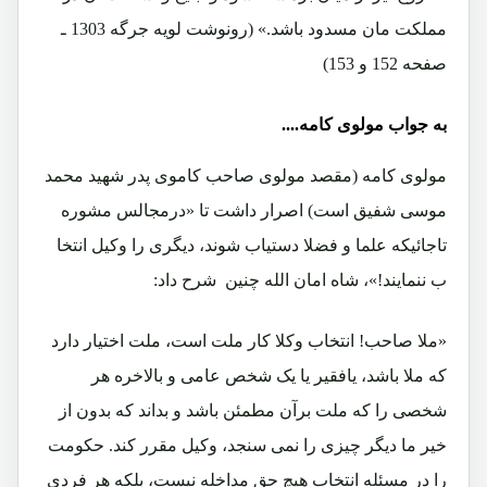
مملکت مان مسدود باشد.» (رونوشت لویه جرگه 1303 ـ
صفحه 152 و 153)
به جواب مولوی کامه....
مولوی کامه (مقصد مولوی صاحب کاموی پدر شهید محمد
موسی شفیق است) اصرار داشت تا «درمجالس مشوره
تاجائیکه علما و فضلا دستیاب شوند، دیگری را وکیل انتخا
ب ننمایند!»، شاه امان الله چنین شرح داد:
«ملا صاحب! انتخاب وکلا کار ملت است، ملت اختیار دارد
که ملا باشد، یافقیر یا یک شخص عامی و بالاخره هر
شخصی را که ملت برآن مطمئن باشد و بداند که بدون از
خیر ما دیگر چیزی را نمی سنجد، وکیل مقرر کند. حکومت
را در مسئله انتخاب هیچ حق مداخله نیست، بلکه هر فردی