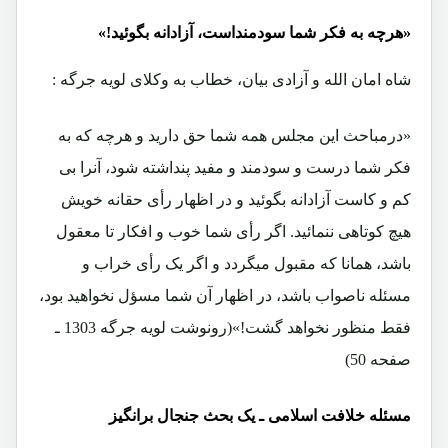
«هرچه به فکر شما سودمنداست، آزادانه بگوئید!»
شاه امان الله و آزادی بیان، خطاب به وکلای لویه جرگه :
«درمباحث این مجلس همه شما حق دارید و هرچه که به
فکر شما درست و سودمند و مفید پنداشته شود، آنرا بی
کم و کاست آزادانه بگوئید و در اظهار رأی حقانه خویش
هیچ کوتاهی ننمائید. اگر رأی شما خوب و افکار تا معقول
باشد، همانا که مقبول میگردد و اگر یک رأی خراب و
مسئله ناصواب باشد، در اظهار آن شما مسؤل نخواهید بود،
فقط منظور نخواهد گشت!»(رونوشت لویه جرگه 1303 ـ
صفحه 50)
مسئله خلافت اسلامی ـ یک بحث جنجال برانگیز