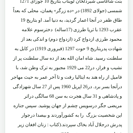
بنت شاغاسی شیردلخان لویناب بتاریخ 10 جوزای 1271
شمسی (جولای 1892) در «ده زرگر» پغمان، محلی که بعداً
طاق ظفر در آنجا اعمار گردید، به دنیا آمد. او بتاریخ 19
عقرب 1293 با ثریا طرزی (17ساله) دخترسوم علامه
محمود طرزی ازدواج کرد (ازدواج دوم) و اندکی بعد از
شهادت پدربتاریخ 9 حوت 1297 (فبروری 1919) در کابل به
سلطنت رسید. شاه امان الله بعد از ده سال سلطنت پر از
نشیب و فراز، در22 می 1929 مجبور به ترک وطن شد، با
فامیل از راه هند به ایتالیا رفت و تا آخر عمر به حیث مهاجر
درآنجا بسر برد. در26 اپریل 1960 پس از 27 سال شهزادگی
و پادشاهی و 31 سال هجرت به سن 68 سالگی دراثر
مریضی جگر درسویس چشم از جهان پوشید. سپس جنازه
این شخصیت بزرگ را به کشورآوردند و بیصدا درجوار
پدرش درجلال آباد بخاک سپردند.(کتاب : زنان افغان زیر