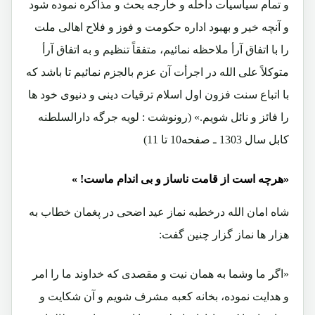
و تمام سیاسیات داخله و خارجه بحث و مذاکره نموده شود
و آنچه خیر و بهبود اداره حکومت و فوز و فلاح اهالی ملت
را با اتفاق آرأ ملاحظه نمائیم، متفقاً تنظیم و به اتفاق آرأ
متوکلاً علی الله در اجرأت آن عزم بالجزم نمائیم تا باشد که
با اتباع سنت فزون اول اسلام ترقیات دینی و دنیوی خود ها
را فائز و نائل شویم.» (رونوشت : لویه جرگه دارالسلطنه
کابل سال 1303 ـ صفحه10 تا 11)
«هرچه است از قامت ناساز و بی اندام ماست! »
شاه امان الله درخطبه نماز عید اضحی در پغمان خطاب به
هزار ها نماز گزار چنین گفت:
«اگر ما وشما به همان نیت و مقصدی که خداوند ما را امر
و هدایت نموده، بخانه کعبه مشرف شویم و آن شکایت و