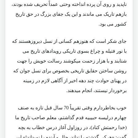
ناپدید و روی آن پرده انداخته وحتی عمداً تحریف شده بودند،
بازهم تاریک می ماندند و این یک جفای بزرگ در حق تاریخ
کشور می بود.
جای شکر است که هنوزهم کسانی از نسل دیروزهستند که
با نور فتیله و چراغ بسوی تاریکی رویدادهای تاریخ می
شتابند و با هزار زحمت میکوشند رسالت خویش را جهت
روشن ساختن حقایق تاریخی بخصوص برای نسل جوان که
در پهنای حوادث چند دهه اخیر از آگاهی لازم در زمینه
برخوردار نیستند، انجام میدهند.
خوب بخاطردارم وقتی تقریباً 70 سال قبل تازه به صنف
چهارم درلیسه حبیبیه قدم گذاشتم، معلم صاحب تاریخ ما
(خدا رحمتش کناد)، در روزاول آغاز درس خطاب به بچه
گفت: «هرکی گذشته را نداند، حال و آینده را نمیداند!» این