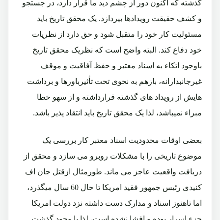
گذشته که اکنون دور از چشم دید ما قرار دارد، در جستجو
و کشف حقیقت رویدادها بپردازد. یک محقق تاریخ باید
مسئولیت کار خود را متقبل شود و حق دارد از نظریات
خود دفاع کند. البته واضح است که نظریک محقق تاریخ
باوجود اتکاء به اسناد معتبر و حفظ آفاقیت و موقف
غیرجانبدارانه، بازهم به نحوی تحت تأثیرباورها و برداشت
هایش از رویداد های گذشته قرارداشته و از سهو خطا
مبراء نمیباشد، لذا یک محقق تاریخ باید انتقاد پذیر باشد.
بعضی اوقات محدودیت اسناد معتبر کار بررسی یک
موضوع تاریخی را با مشکلات روبرو می سازد و محقق از
دریافت واقعیت عاجز می ماند. طورمثال ازقتل جان اف
کنیدی رئیس جمهور فقید امریکا تا حال 60 سال میگذرد،
اما تاهنوز اسناد و مدارک دست داشته نزد دولت امریکا
جزء اسرار بوده و افشا نشده است، لذا با وجود گذشت