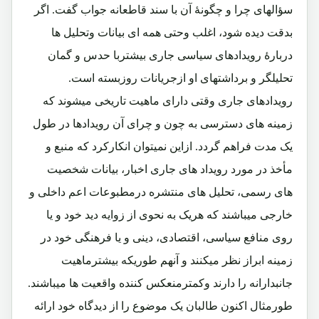
سؤالهای چرا و چگونۀ آن با سند قاطعانه جواب گفت. اگر
بدقت دیده شود، اغلب وحتی همه ای بیانات وتحلیل ها
دربارۀ رویدادهای سیاسی جاری بیشتربا حدس و گمان
تحلیلگر و برداشتهای او ازجریانات روزبسته است.
رویدادهای جاری وقتی دارای ماهیت تاریخی میشوند که
زمینه های دسترسی به چون و چرای آن رویدادها در طول
یک مدت فراهم گردد. ازاین نمیتوان انکارکرد که منبع و
مأخذ در مورد رویداد های جاری اخبار، بیانات شخصیت
های رسمی، تحلیل های منتشره درمطبوعات اعم داخلی و
خارجی میباشند که هریک به نحوی از زوایه دید خود و یا
روی منافع سیاسی، اقتصادی، دینی و یا فرهنگی خود در
زمینه ابراز نظر میکنند و آنهم طوریکه بیشترماهیت
جانبدارانه را دارند وکمترمنعکس کننده واقعیت ها میباشند.
طورمثال اکنون طالبان یک موضوع را از دیدگاه خود ارائه