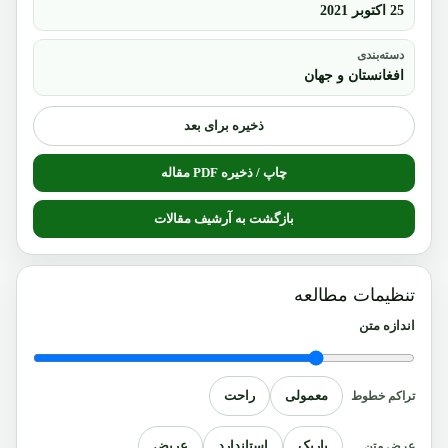
25 اکتوبر 2021
دسته‌بندی
افغانستان و جهان
ذخیره برای بعد
چاپ / ذخیره PDF مقاله
بازگشت به آرشیف مقالات
تنظیمات مطالعه
اندازه متن
معمولی
راحت
تراکم خطوط
باریک
استاندارد
عریض
عرض متن