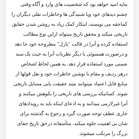
مایه امید خواهد بود که شخصیت های وارد و آگاه وقتی
چشم دیدهای خود ویا شنیدگی ها وخاطرات نقلی دیگران را
کماحقه می نویسند، اینکار کمک زیاد به روشن شدن حقایق
تاریخی میکند و محقق تاریخ میتواند ازاین نوع مطالب
استفاده کرده و آنرا در قالب "پازل" مطروحه خود جا دهد
و درصورت همسوئی با دیگر نظریات آنرا به حیث یک سند
ضمنی مورد استفاده قرار دهد. به همین لحاظ اشخاص
درهر ردیف و مقام با نوشتن خاطرات خود و نقل قولها از
منابع قابل اعتماد میتوانند ممد حقیقت یابی مسایل تاریخی
شوند. کسانیکه بررسی های تاریخی را نکوهش میکنند و
آنرا غیرلازمی میدانند و به ادعای اینکه باید به رویدادهای
جاری عطف توجه صورت گیرد و رجوع به گذشته برای
شان بی اهمیت جلوه میکند، متأسفانه درحق تاریخ جفای
بزرگ را مرتکب میشوند.