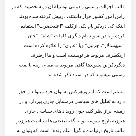
قالب اجراآت رسمی و دولتی بوسیلۀ آن دو شخصیت که در
راس امور کشور قرار داشتند، درپیش گرفته شده بودند.
اینکه کی درذکر نام یکی ازکلمه "اعلیحضرت" استفاده
کرده و یا در پسوند نام دیگری کلمات "شاه"، "خان"،
"سپهسالار"، جرنیل" ویا "غازی" را علاوه کرده است،
ازیکطرف مربوط هر نویسنده است واما ازطرف
دیگرذکراین پسوندها گاهی مربوط به مقام، رتبه یا لقب
رسمی میشوند که در اسناد ذکر شده اند.
مسلم است که امروزهرکس به توان خود میتواند و حق
دارد به تحلیل های سیاسی درمسایل جاری بپردازد و در
زمینه ابراز نظر کند، چون رویداد های سیاسی جاری
هنوزبه تاریخ نپیوسته و به گفته بعضی ها سیاست هنوزدر
قالب تاریخ درنیامده و گویا "علم زنده" است که بتوان به