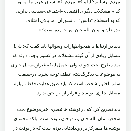
مردم برسانند؟ آیا واقعا مردم افغانستان عزیز ما امروز
کدام مشکلات دیگری اقتصادی-اجتماعی-سیاسی ندارند,
که به اصطلاح "دانش" "دانشوران" ما بالای اختلاف
نادرخان و امان الله خان تور خورده است؟»
باید در ارتباط با همچواظهارات وسؤالها باید گفت که: بلی!
مسایل زیادی از آن گونه مشکلات در کشور وجود دارند که
باید مطرح بحث شوند، ولی تحمیل اینکه غیرازمسایل جاری
به موضوعات دیگرگذشته عطف توجه نشود، درحقیقت
سلب اختیار شخص است که باید طبق هدایت فقط دربارۀ
مسایل جاری بنویسد و فراتر از آنرا حق ندارد.
باید تصریح کرد که در نوشته ها تبصره اخیرموضوع بحث
شخص امان الله خان و نادرخان نبوده است، بلکه محتوای
نوشته ها متمرکز بر رویدادهایی بوده است که درآنوقت در