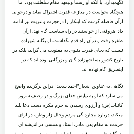
نگهمیدارد. با آنکه او رسماً ولیعهد مقام سلطنت بود، اما
هیچگاه نخواست در منازعه قدرت اشتراک نماید و درجوانی
ازآن فاصله گرفت که اینکار را درهجرت و غربت نیز ادامه
داد. هروقتی از خواستند در راه سیاست گام نهد، ازآن
طفره رفت و درآن راه قدم نگذاشت. او یگانه شهزاده
نیست که بجای قدرت دنیوی به معنویت می گراید، بلکه در
تاریخ کشور بسا شهزاده گان و بزرگانی بوده اند که در
اینطریق گام نهاده اند.
نگاهی به عناوین اشعار"احمد سعید" دراین برگزیده واضح
می سازد که او به نیایش خدای بزرگ و در وصف سرور
کائنات(ص) و آرزوی رسیدن به حرم مکرم دست دعا بلند
میکند، درباره بیچاره گی مردم وحال زار وطن، در ازای
حرمت به مقام پدر، مادر، استاد و همسر، در اندیشه ای
بزرگان علم و معرفت و صاحبان طریقت، در وصف زیبائی