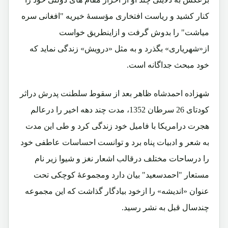
کنار کشید و ریاست افتخاری مؤسسۀ خیریه "افغانی سره
میاشت" را بدوش گرفت و ازاینطریق خواست
از«شهریاری» بگذرد و به مثل «درویش» زندگی نماید که
خود مبحث جداگانه است.
شهزاده احمدشاه ظاهر بعد از سقوط سلطنت پدرش دراثر
کودتای 26 سرطان 1352، مدت چند دهه اخیر را درعالم
هجرت درامریکا با فامیل خود زندگی کرد و طی این مدت
به شعر و ادبیات پناه برد و توانست احساسات عاطفی خود
را درساحات مختلف درقالب اشعار نغز و شیوا زیر نام
مستعار "احمدسعید" بیان دارد ومجموعۀ کوچکی تحت
عنوان «اندیشه» را ازخود بیادگار گذاشت که این مجموعه
چندسال قبل به نشر رسید.