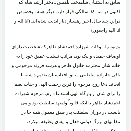
سابق به استثنای شاهدخت بلقیس ـ دختر ارشد شاه که
اکنون در سن 92 سالگی قرار دارد، دیگر همه ، بخصوص
دراین چند سال اخیر رهسپار دیار ابدیت شده اند. (انا لله و
انا الیه راجعون)
بدینوسیله وفات شهزاده احمدشاه ظاهرکه شخصیت دارای
اوصاف حمیده و نیک بود، مراتب تسلیت عمیق خود را به
خانم شان محترمه خاتول ظاهر و هرسه فرزند مرحومی و
باقی خانواده سلطنتی سابق افغانستان تقدیم داشته با
اتحاف دعا روح مرحوم را قرین رحمت الهی و جنات نعیم
را برای شان از بارگاه الهی استدعا دارم. مرحوم شهزاده
احمدشاه ظاهر با آنکه قانوناً ولیعهد سلطنت بود و می
بایست در دوران سلطنت پدر طبق معمول همه جا در
مقامهای بزرگ دولتی فعال و ایفای وظیفه میکرد،
برعکس به دلایلی چند او از احراز مقام های دولتی خود را