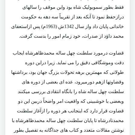
فقط بطور سموبولیک شاه بود واین موقف را سالهای
درازحفظ نمود تا آنکه بعد از تقریباً سه دهه به حکومت
خاندانی پایان داد واز سال 1342ش (1963م) پس ازاستعفای
محمد داؤد از صدرات، خود زمام امور را بدست گرفت.
قضاوت درمورد سلطنت چهل ساله محمدظاهرشاه ایجاب
دقت وموشگافی دقیق را می نماید. زیرا دراین دوره
طولانی که مهمترین برهه تحولات بزرگ جهان بود، برداشتها
وقضاوتها ازهم دورمیرود، عده ای بعضی از دوره های
سلطنت چهل ساله شاه را بانگاه انتقادی بررسی میکنند
وبعضی با خوشبینی که واقعیت امر واضحاً دربین این دو
قضاوت قرار دارد که اینجانب هر دوره را ازآغاز سلطنت
محمدنادرشاه تا پایان سلطنت چهل ساله محمدظاهرشاه با
نوشتن مقالات متعدد و کتاب های جداگانه به تفصیل بطور