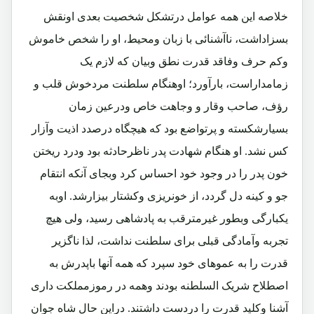
خلاصه این همه عوامل درتشکل شخصیت بعدی اونقش
بسزاداشت، ناآشنائی با زبان ومحیط، او را شخص خاموش
وکم حرف وفاقد قدرت نطق وبیان که لازم یک
زمامداراست، بارآورد؛ اوهنگام سلطنت مردخوش قلب و
رؤف، صاحب وقار و وجاهت خاص ودرعین زمان
بسیارشکسته و پرتواضع بود که هیچگاه درصدد اذیت وآزار
کس نشد. او هنگام شهادت پدر ناظرحادثه بود ودرد ریختن
خون پدر را در وجود خود احساس کرد وبجای آنکه انتقام
جو و کینه دل گردد، از خونریزی وکشتار بیزارشد. اوبه
یکبارگی وبطور غیرمترقب به پادشاهی رسید، ولی هیچ
تجربه وآمادگی قبلی برای سلطنت نداشت، لذا ناگزیر
قدرت را به عموهای خود سپرد که همه آنها باپدرش به
اصطلاح شریک السلطنه بودند وهمه در رموزمملکت داری
آشنا وکلید قدرت را دردست داشتند. دراین حال شاه جوان