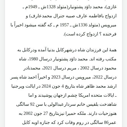
غازی)، محمد داؤد پشتونیار(متولد 1328ش ـ 1949م ـ
ازدواج بافاطمه عارف صبیه جنرال محمدعارف) و
میرویس (متولد 1336ش ـ 1957 م ـ که گفته میشود اخیراً با
فرخنده ؟ ازدواج کرده است).
همۀ این فرزندان شاه درشهرکابل بدنیا آمده ودرکابل به
مکتب رفته اند. محمد داؤد پشتونیار درسال 1980، شاه
محمود درسال 2002 ، مریم درسال 2021، محمدنادر
درسال 2022، میرویس درسال 2023 و اخیراً احمد شاه پسر
ارشد محمد ظاهر شاه بتاریخ 4 جون 2024 در ایالت ویرجنیا
ـ ایالات متحده امریکا چشم ازجهان پوشیدند و اما
شاهدخت بلقیس خانم سردارعبدالولی با سن 92 سالگی
هنوزحیات دارند. ملکه حمیرا نیزبتاریخ 27 جون 2002 به
عمر86 سالگی در روم وفات کرد که جنازه اوبه کابل