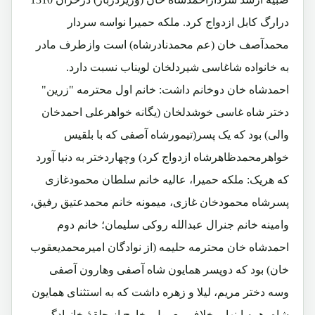
درارگ کابل ازدواج کرد. ملکه حمیرا نواسه سردار
محمدآصف خان (عم محمدنادرشاه) است وازطرف مادر
به خانواده شاغاسی شیردلخان لویناب نسبت دارد.
احمدشاه خان دوخانم داشت: خانم اول محترمه "زرین"
دختر شاه غاسی خوشدلخان (یگانه خواهرعلی احمدخان
والی) بود که یک پسر(تیمورشاه آصفی که با بلقیس
خواهرمحمدظاهرشاه ازدواج کرد) وچهاردختر به دنیا آورد
که هریک: ملکه حمیرا، عالیه خانم سلطان محمودغازی
پسرشاه محمودخان غازی، میمونه خانم محمدعتیق رفیق،
وامینه خانم جنرال عبدالله روکی سلیمان؛ خانم دوم
احمدشاه خان محترمه حلیمه (از نوادگان امیرمحمدیعقوب
خان) بود که دوپسر همایون شاه آصفی وهارون آصفی
وسه دختر مریم، لیلا و زهره داشت که به استثنای همایون
شاه، همه اینها برخلاف معمول، خارج از حلقۀ خانوادگی