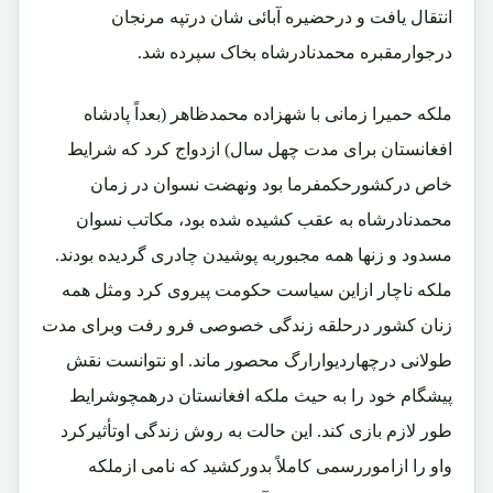
انتقال یافت و درحضیره آبائی شان درتپه مرنجان
درجوارمقبره محمدنادرشاه بخاک سپرده شد.
ملکه حمیرا زمانی با شهزاده محمدظاهر (بعداً پادشاه
افغانستان برای مدت چهل سال) ازدواج کرد که شرایط
خاص درکشورحکمفرما بود ونهضت نسوان در زمان
محمدنادرشاه به عقب کشیده شده بود، مکاتب نسوان
مسدود و زنها همه مجبوربه پوشیدن چادری گردیده بودند.
ملکه ناچار ازاین سیاست حکومت پیروی کرد ومثل همه
زنان کشور درحلقه زندگی خصوصی فرو رفت وبرای مدت
طولانی درچهاردیوارارگ محصور ماند. او نتوانست نقش
پیشگام خود را به حیث ملکه افغانستان درهمچوشرایط
طور لازم بازی کند. این حالت به روش زندگی اوتأثیرکرد
واو را ازاموررسمی کاملاً بدورکشید که نامی ازملکه