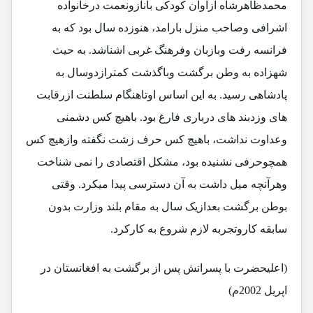
محمدظاهرشاه ازاوآن کودکی بانازونعمت درخانواده
اشرافی وصاحب منزل بارامد، هنوزده سال بود که به
فرانسه رفت وبازبان وفرهنگ غربی اشناشد. به حیث
شهزاده به وطن برگشت وباگذشت کمترازدوسال به
پادشاهی رسید. به این اساس اوتاهنگام سلطنت ازرقابت
های وزدبند های درباری فارغ بود. باهیچ کس دشمنی
وعداوت نداشت، باهیچ کس حرف زشت نگفته وازهیچ کس
همچوحرفی نشنیده بود، مشکل اقتصادی را نمی شناخت
وهرآنچه میل داشت به آن دسترسی پیدا میکرد. وقتی
بوطن برگشت بعدازیک سال به مقام بلند وزارت بدون
سابقه کاروتجربه لازم شروع به کارکرد.
(اعلیحضرت با پسرانش پس از برگشت به افغانستان در
اپریل 2002م)