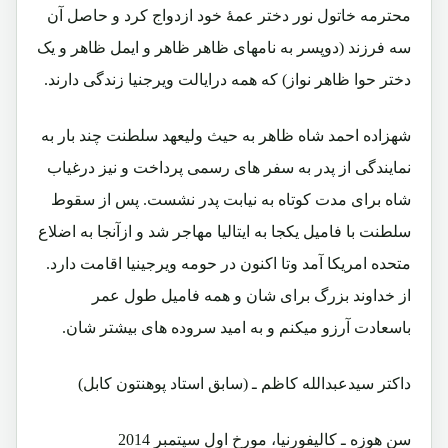
محترمه خاتول نور دختر عمۀ خود ازدواج کرد و حاصل آن
سه فرزند (دوپسر به نامهای ظاهر ظاهر و ایمل ظاهر و یک
دختر حوا ظاهر نواز) که همه درایالت ویرجنیا زندگی دارند.
شهزاده احمد شاه ظاهر به حیث ولیعهد سلطنت چند بار به
نمایندگی از پدر به سفر های رسمی پرداخت و نیز درغیاب
شاه برای مدت کوتاه به نیابت پدر نشست. پس از سقوط
سلطنت با فامیل یکجا به ایتالیا مهاجر شد و ازآنجا به اضلاع
متحده امریکا آمد وتا اکنون در حومه ویرجینیا اقامت دارد.
از خداوند بزرگ برای شان و همه فامیل طول عمر
باسعادت آرزو میکنم و به امید سروده های بیشتر شان.
داکتر سیدعبدالله کاظم ـ (سابق استاد پوهنتون کابل)
سن هوزه ـ کالیفورنیا، مورخ اول سپتمبر 2014