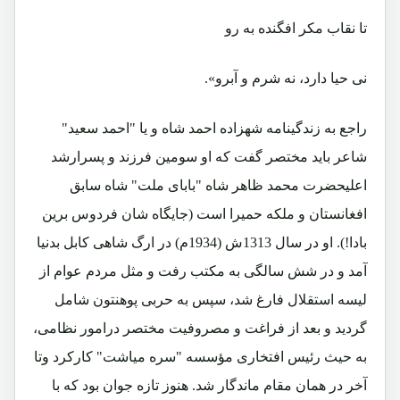
تا نقاب مکر افگنده به رو
نی حیا دارد، نه شرم و آبرو».
راجع به زندگینامه شهزاده احمد شاه و یا "احمد سعید"
شاعر باید مختصر گفت که او سومین فرزند و پسرارشد
اعلیحضرت محمد ظاهر شاه "بابای ملت" شاه سابق
افغانستان و ملکه حمیرا است (جایگاه شان فردوس برین
بادا!). او در سال 1313ش (1934م) در ارگ شاهی کابل بدنیا
آمد و در شش سالگی به مکتب رفت و مثل مردم عوام از
لیسه استقلال فارغ شد، سپس به حربی پوهنتون شامل
گردید و بعد از فراغت و مصروفیت مختصر درامور نظامی،
به حیث رئیس افتخاری مؤسسه "سره میاشت" کارکرد وتا
آخر در همان مقام ماندگار شد. هنوز تازه جوان بود که با