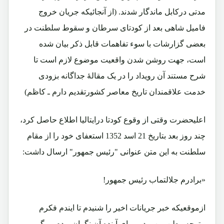
مدتی درکابل ماندگار شدند. (از آنجائیکه جریان خروج
فامیل شاهی بعد از کودتای سرطان و سقوط سلطنت در
بعضی گزارشات با سوء تفاهمات قابل ذکر بیان شده
است، جهت روشن شدن واقعیت موضوع لازم است تا
شرح مستند آن رویداد را در یک مقالۀ جداگانه بزودی
خدمت علاقمندان تاریخ معاصر کشورتقدیم دارم ـ کاظم)
اعلیحضرت وقتی از وقوع کودتا درایتالیا اطلاع حاصل کرد،
چند روز بعد بتاریخ 21 اسد 1352 استعفای خود را از مقام
سلطنت به این متن عنوانی "رئیس جمهور" ارسال داشت:
«برادرم جلالتماب رئیس جمهور!
ازموقعیکه خبر جریانات اخیر را شنیدم تا ایندم فکرم
متوجه وطن من بود و برای آینده آن نگران بودم . مگر