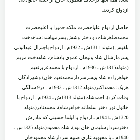
ازدواج کردند.
حاصل ازدواج علیاحضرت ملکه حمیرا با اعلیحضرت
محمدظاهرشاه دو دختر وشش پسرمیباشد: شاهدخت
بلقیس (متولد 1311ش ـ 1932م - ازدواج باجنرال عبدالولی
پسرمارشال شاه ولیخان عموی پادشاه)، شاهدخت مریم
(متولد1315ش ـ 1936م - ازدواج با محمدعزیزنعیم
خواهرزاده شاه وپسرسردارمحمدنعیم خان) وشهزادگان
هریک: محمداکبر(متولد 1312ش ـ 1933م - در9 سالگی
وفات کرد)، احمدشاه (متولد 1313ش ـ 1934م - ازدواج با
خاتول نور دختر سلطانه خواهرشاه)، محمدنادر(متولد
1320ش ـ1941م ـ ازدواج با لیلما حسینی که مادرش
دخترسردارسلیمان خان بود)، شاه محمود(متولد 1325ش ـ
1946م ـ با محبوبه غازی صبیه سردارشاه محمودخان