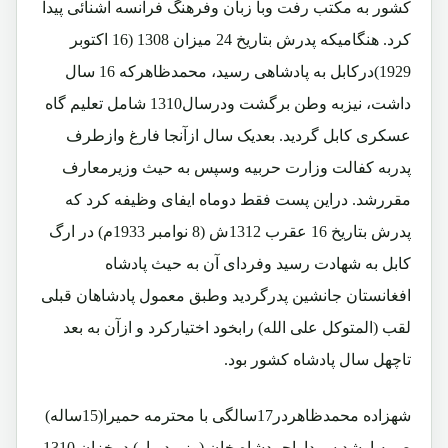
کشور به مکتب رفت وبا زبان وفرهنگ فرانسه آشنائی پیدا
کرد. هنگامیکه پدرش بتاریخ 24 میزان 1308 (16 اکتوبر
1929)درکابل به پادشاهی رسید، محمدظاهرکه 16 سال
داشت، نیزبه وطن برگشت ودرسال1310 شامل تعلیم گاه
عسکری کابل گردید. بعدیک سال ازآنجا فارغ وازطرف
پدربه کفالت وزارت حربیه وسپس به حیث وزیرمعارف
مقررشد. دراین پست فقط دوماه ایفای وظیفه کرد که
پدرش بتاریخ 16 عقرب 1312ش (8 نوامبر 1933م) در ارگ
کابل به شهادت رسید وفردای آن به حیث پادشاه
افغانستان جانشین پدرگردید وطبق معمول پادشاهان قبلی
لقب (المتوکل علی الله) رابخود اختیارکرد و ازآن به بعد
تاچهل سال پادشاه کشور بود.
شهزاده محمدظاهردر17سالگی با محترمه حمیرا(15ساله)
صبیه ارشد سرداراحمدشاه خان (وزیردربار) درخزان 1310