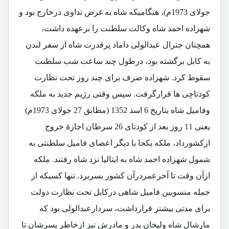
جولای 1973م)، هنگامیکه شاه به غرض تداوی درخارج بود و
شهزاده احمد شاه وکالت سلطنت را برعهده داشت،
همچنان جنرال عبدالولی داماد پرقدرت شاه از سفر لندن
به کابل برگشته بود، درطول چند ساعت شب سلطنت
سقوط کرد. شهزاده صرف برای چند روز تحت نظارت
کودتاچی ها قرارگرفت. سپس وقتی رژیم جدید به ملکه
وفامیل شاه بتاریخ 6 اسد 1352 (مطابق 27 جولای 1973م)
یعنی 11 روز بعد از کودتای 26 سرطان اجازۀ خروج
ازکشورداد، ملکه یکجا با دیگر اعضای فامیل سلطنتی به
شمول شهزاده احمد شاه به ایتالیا نزد شاه رفتند. ملکه
ازآن وقت تا آخرعمردرآن کشور بسربرد. تنها کسیکه از
جمله منسوبین فامیل شاهی درکابل تحت نظارت دولت
برای مدتی بیشتر قرارداشت، سردارعبدالولی بود که
مارشال شاه ولیخان پدر و مادرش نیز ازخاطر پسرشان تا