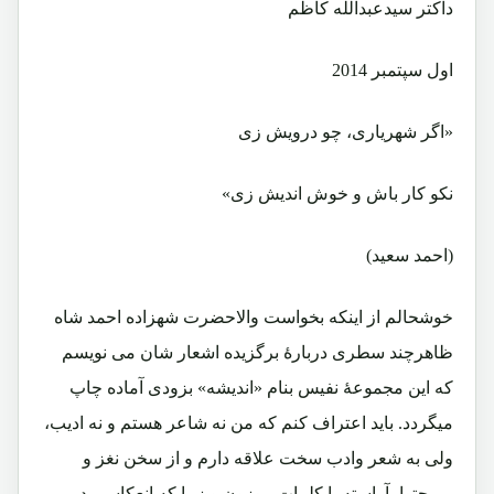
داکتر سیدعبدالله کاظم
اول سپتمبر 2014
«اگر شهریاری، چو درویش زی
نکو کار باش و خوش اندیش زی»
(احمد سعید)
خوشحالم از اینکه بخواست والاحضرت شهزاده احمد شاه
ظاهرچند سطری دربارۀ برگزیده اشعار شان می نویسم
که این مجموعۀ نفیس بنام «اندیشه» بزودی آماده چاپ
میگردد. باید اعتراف کنم که من نه شاعر هستم و نه ادیب،
ولی به شعر وادب سخت علاقه دارم و از سخن نغز و
پرمحتوا، آراسته با کلمات موزون و زیبا که انعکاسی در