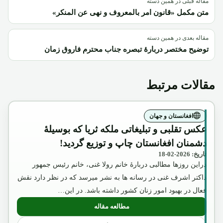
مقاله قبلی در همین دسته
متن مکمل «قانون امر بالمعروف و نهی عن المنکر»
مقاله بعدی در همین دسته
توضیح مختصر دربارۀ تبصره جناب محترم فاروق زمان
مقالات مرتبط
افغانستان و جهان
عکس تقلبی و تبلیغاتی ملکه ثریا که بوسیلۀ
دشمنان افغانستان چاپ و توزیع گردید!
تاریخ: 2026-02-18
دراین روزها مطالبی دربارۀ خانم رولا غنی، خانم رئیس جمهور
داکتر اشرف غنی در رسانه ها به نشر میرسد که در نظر دارد نقش
فعال در بهبود امور زنان کشور داشته باشد. در این…
مطالعه مقاله
: عکس تقلبی و تبلیغاتی ملکه ثریا که بوسیل