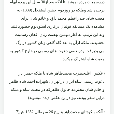
دررسمیات برده نمیشد، تا آنکه بعد از30 سال این پرده ابهام
برچیده شد وملکه در روزدوم جشن استقلال (1339) به
معیت شاه، صدراعظم محمد داؤد و خانم شان برای
مشاهده یک مسابقه فوتبال درغازی استودیوم حضوریافتند
وبه این ترتیب به آغاز دومین نهضت زنان افغان رسمیت
بخشیدند. ملکه ازآن به بعد گاه گاهی زنان کشور درارگ
می پذیرفت ودربعضی دعوت های رسمی درخارج کشور به
معیت شاه اشتراک میکرد.
(عکس: اعلیحضرت محمدظاهر شاه با ملکه حمیرا در
دعوت رسمی شاه ایران در تهران؛ شهزاده احمد شاه ظاهر
و خانم شان محترمه خاتول ظاهرکه در معیت شاه و ملکه
دراین سفر بودند، نیز دراین عکس دیده میشوند)
تاآنکه باکودتای محمدداؤد بتاریخ 26 سرطان 1352 ش(7