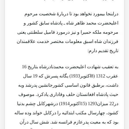
دراینجا بیمورد نخواهد بود تا دربارۀ شخصیت مرحوم
اعلیحضرت محمد ظاهر شاه ـ پادشاه سابق کشور و
مرحومه ملکه حمیرا و نیز درمورد فامیل سلطنتی یعنی
فرزندان شاه اسبق معلومات مختصر خدمت علاقمندان
تاریخ تقدیم دارم:
به تعقیب شهادت اعلیحضرت محمدنادرشاه بتاریخ 16
عقرب 1312 (8اکتوبر1933) یگانه پسرش که 19 سال
داشت، برطبق قانون اساسی کشورجانشین پدرشد وبه
حیث پادشاه افغانستان حلف وفاداری یادکرد. موصوف
در22 میزان1293 (15اکتوبر1914) درشهرکابل چشم بدنیا
کشود، چهارسال مکتب ابتدائیه را درکابل خواند وده ساله
بود که به معیت پدرعازم فرانسه شد. شش سال درآن