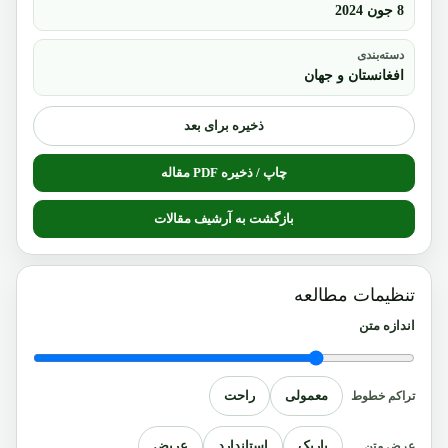
8 جون 2024
دسته‌بندی
افغانستان و جهان
ذخیره برای بعد
چاپ / ذخیره PDF مقاله
بازگشت به آرشیف مقالات
تنظیمات مطالعه
اندازه متن
معمولی
راحت
تراکم خطوط
باریک
استاندارد
عریض
عرض متن