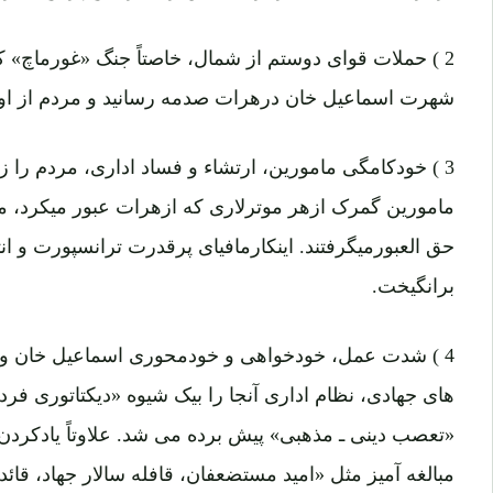
2 ) حملات قوای دوستم از شمال، خاصتاً جنگ «غورماچ» که
شهرت اسماعیل خان درهرات صدمه رسانید و مردم از او 
3 ) خودکامگی مامورین، ارتشاء و فساد اداری، مردم را ز
حق العبورمیگرفتند. اینکارمافیای پرقدرت ترانسپورت و ان
برانگیخت.
4 ) شدت عمل، خودخواهی و خودمحوری اسماعیل خان و ب
های جهادی، نظام اداری آنجا را بیک شیوه «دیکتاتوری فردی
«تعصب دینی ـ مذهبی» پیش برده می شد. علاوتاً یادکردن
مبالغه آمیز مثل «امید مستضعفان، قافله سالار جهاد، قائد پ