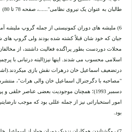
طالبان به عنوان یک نیروی نظامی"......، صفحه 78 تا 80)
6) ملیشه های دوران کمونیستی از جمله گروپ ملیشه آمر
جیان که خود شان قبلاً کشته شده بودند ولی گروپ های
محلات دوردست بطور پراگنده فعالیت داشتند، از مخال
اسلامی محسوب می شدند. اینها نیز(البته درتبانی با پرچم
درتضعیف اسماعیل خان درهرات نقش بازی میکردند.(اش
دسمبر 1993)؛ همچنان موجودیت بعضی عناصر خل
امور استخباراتی نیز از جمله عللی بود که موجب نارضایت
بود.
7) روگشتاندن همکاران نزدیک دوران جهاد از اسماعیل 