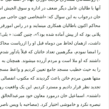
آنها با طالبان عامل دیگر ضعف در اداره و سوق الجیش ا
خان درجواب به این سوال که: «اشخاصی چون حاجی میرمع
محاکم اکنون باطالبان همکاری مینمایند و در راس امورقرار
پلانی بود که از پیش آماده شده بود؟»، چنین گفت: « بلی! م
داشت، ازهمان لحاظ من دوماه قبل او را ازریاست محاک
را امضا نمودم، مگرهمین تعداد خائنان که قبلاً یادآور شدم،
داشتند که او ملا است و مردم آزرده میشوند. همچنان 
را به حیث خطیب مسجد جامع تعیین کردیم و واعظ مسجد 
منتها همین مردم خائن باعث گردیدند که مکتوب انفصالی ا
تجدید نظر قرار دادیم و مسترد کردیم. این یک واقعیت ر
داشتند». اسماعیل خان درمورد معاون خود میرعبدالخالق خان
تبصره نکرد و خاموشی اختیار کرد. (مصاحبه با ویس ناصری