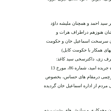
 سید احمد و همچنان ملیشه داؤد
 شان هنوزهم دراطراف هرات و
فان سرسخت اسماعیل خان و حکومت
یهای همکار با حکومت کابل)
رف زی، داکترسخی سید کاغذ:
"مصاحبه با دگرجنرال اسماعیل خان والی هرات"، منتشره جریده امید، شماره 86، مورخ 13
قی و پرچمی درمقام های حساس، بخصوص
ی مردم از اداره اسماعیل خان گردیده
خان وهمکاری و سازش های پشت پرده