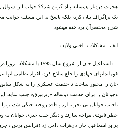
هجرت دردیار همسایه پناه گزین شد؟؟ جواب این سوال را 
یک پراگراف بیان کرد، بلکه پاسخ به این مسئله جوانب مختل
شرح مختصرآن پرداخته میشود:
الف ـ مشکلات داخلی ولایت:
1 ) اسماعیل خان از شروع سال 995
قوماندانهای جهادی را خلع سلاح کرد، افراد نظامی آنها نی
خان را مجبور ساخت تا خدمت عسکری را به شکل سابق 
وجوانان را برای خدمت دوساله «زیربیرق» جلب نماید. این ا
باجلب جوانان بی تجربه اردو فاقد روحیه جنگی شد، زیرا ج
خطر نابودی مواجه سازند و دیگر جلب جبری جوانان به وس
برابر اسماعیل خان درهرات دامن زد.(فرانس پرس ، جریده امید شمار