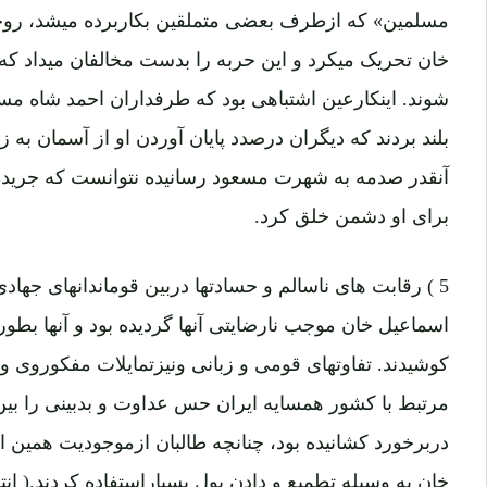
مسلمین» که ازطرف بعضی متملقین بکاربرده میشد، روحی
خان تحریک میکرد و این حربه را بدست مخالفان میداد که
شوند. اینکارعین اشتباهی بود که طرفداران احمد شاه مسعو
بلند بردند که دیگران درصدد پایان آوردن او از آسمان به ز
آنقدر صدمه به شهرت مسعود رسانیده نتوانست که جریده ا
برای او دشمن خلق کرد.
5 ) رقابت های ناسالم و حسادتها دربین قوماندانهای جها
اسماعیل خان موجب نارضایتی آنها گردیده بود و آنها 
کوشیدند. تفاوتهای قومی و زبانی ونیزتمایلات مفکوروی
مرتبط با کشور همسایه ایران حس عداوت و بدبینی را بین
دربرخورد کشانیده بود، چنانچه طالبان ازموجودیت همین اخ
خان به وسیله تطمیع و دادن پول بسیاراستفاده کردند.( ان