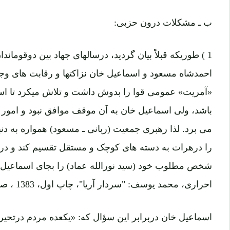
ب ـ مشکلات درون حزبی:
1 ) طوریکه قبلاً بیان گردید، درسالهای جهاد بین دوقوم
احمدشاه مسعود و اسماعیل خان نزاکتها و رقابت های وج
«آمریت» عمومی قوا را بدوش داشت و تلاش میکرد تا اسم
باشد، ولی اسماعیل خان به آن موقف موافق نبود و امور
می برد. لذا رهبری جمعیت (ربانی ـ مسعود) همواره به د
را درهرات به دسته های کوچک و مستقل تقسیم کند و درنا
شخص مطلوب خود (سید نورالله عماد) را بجای اسماعیل 
احراری، محمد یوسف: "سردار آریا"، چاپ اول، 1383 ، صفحه 33)
اسماعیل خان دربرابر این سؤال که: «یکعده مردم درتحیر ان