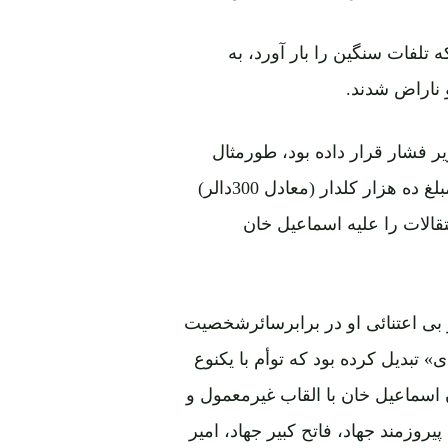
 تلفات سنگین را بار آورد، به
ناراض شدند.
یر فشار قرار داده بود، طورمثال
مامورین گمرک ازهر موترلاری که ازهرات عبور میکرد، مبلغ ده هزار کلدار (معادل 300دالر)
تقالات را علیه اسماعیل خان
ی اعتنائی او در برابرسائرشخصیت
» تبدیل کرده بود که توأم با یکنوع
 اسماعیل خان با القاب غیرمعمول و
یروزمند جهاد، فاتح کبیر جهاد، امیر